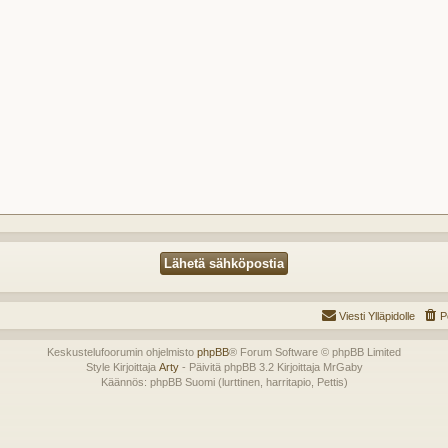
Viesti Ylläpidolle
P
Keskustelufoorumin ohjelmisto
phpBB
® Forum Software © phpBB Limited
Style Kirjoittaja
Arty
- Päivitä phpBB 3.2 Kirjoittaja MrGaby
Käännös: phpBB Suomi (lurttinen, harritapio, Pettis)