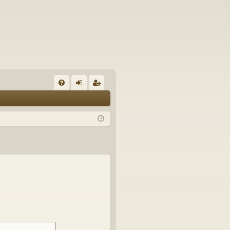
U
irj
ek
K
au
ist
K
du
er
si
öi
sä
dy
än