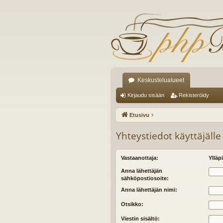
Keskustelualueet
Kirjaudu sisään
Rekisteröidy
Etusivu
Yhteystiedot käyttäjälle
Vastaanottaja:
Ylläpi
Anna lähettäjän
sähköpostiosoite:
Anna lähettäjän nimi:
Otsikko:
Viestin sisältö: