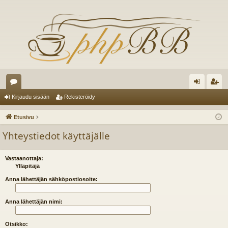
es
irj
ek
Kirjaudu sisään
Rekisteröidy
ku
au
ist
Etusivu
st
du
er
Yhteystiedot käyttäjälle
el
si
öi
ua
sä
dy
Vastaanottaja:
Ylläpitäjä
lu
än
Anna lähettäjän sähköpostiosoite:
ee
Anna lähettäjän nimi:
t
Otsikko: