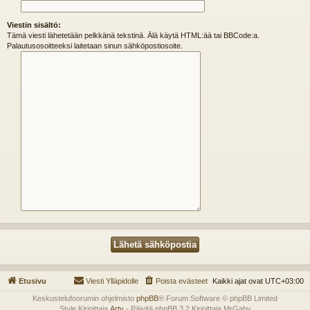
Viestin sisältö:
Tämä viesti lähetetään pelkkänä tekstinä. Älä käytä HTML:ää tai BBCode:a.
Palautusosoitteeksi laitetaan sinun sähköpostiosoite.
Etusivu
Viesti Ylläpidolle
Poista evästeet
Kaikki ajat ovat
UTC+03:00
Keskustelufoorumin ohjelmisto
phpBB
® Forum Software © phpBB Limited
Style Kirjoittaja
Arty
- Päivitä phpBB 3.2 Kirjoittaja MrGaby