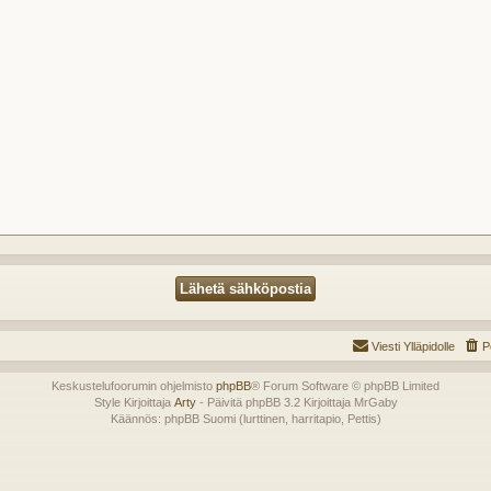
Viesti Ylläpidolle
P
Keskustelufoorumin ohjelmisto
phpBB
® Forum Software © phpBB Limited
Style Kirjoittaja
Arty
- Päivitä phpBB 3.2 Kirjoittaja MrGaby
Käännös: phpBB Suomi (lurttinen, harritapio, Pettis)