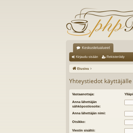
Keskustelualueet
Kirjaudu sisään
Rekisteröidy
Etusivu
Yhteystiedot käyttäjälle
Vastaanottaja:
Ylläpi
Anna lähettäjän
sähköpostiosoite:
Anna lähettäjän nimi:
Otsikko:
Viestin sisältö: