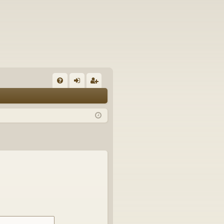
U
irj
ek
K
au
ist
K
du
er
si
öi
sä
dy
än