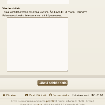
Viestin sisältö:
Tämä viesti lähetetään pelkkänä tekstinä. Älä käytä HTML:ää tai BBCode:a.
Palautusosoitteeksi laitetaan sinun sähköpostiosoite.
Etusivu
Viesti Ylläpidolle
Poista evästeet
Kaikki ajat ovat
UTC+03:00
Keskustelufoorumin ohjelmisto
phpBB
® Forum Software © phpBB Limited
Style Kirjoittaja
Arty
- Päivitä phpBB 3.2 Kirjoittaja MrGaby