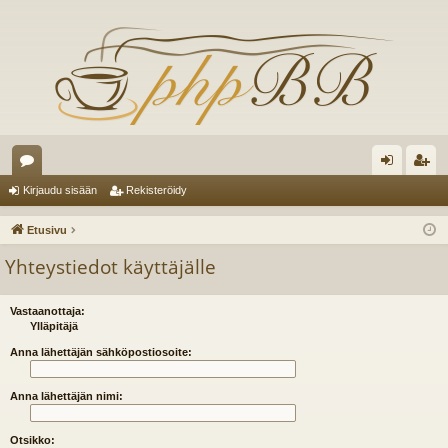
es
irj
ek
Kirjaudu sisään
Rekisteröidy
ku
au
ist
Etusivu
st
du
er
Yhteystiedot käyttäjälle
el
si
öi
ua
sä
dy
Vastaanottaja:
Ylläpitäjä
lu
än
Anna lähettäjän sähköpostiosoite:
ee
Anna lähettäjän nimi:
t
Otsikko: