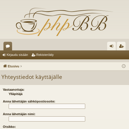
es
irj
ek
Kirjaudu sisään
Rekisteröidy
ku
au
ist
Etusivu
st
du
er
Yhteystiedot käyttäjälle
el
si
öi
ua
sä
dy
Vastaanottaja:
Ylläpitäjä
lu
än
Anna lähettäjän sähköpostiosoite:
ee
Anna lähettäjän nimi:
t
Otsikko: