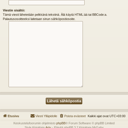
Viestin sisältö:
Tämä viesti lähetetään pelkkänä tekstinä. Älä käytä HTML:ää tai BBCode:a.
Palautusosoitteeksi laitetaan sinun sähköpostiosoite.
Etusivu
Viesti Ylläpidolle
Poista evästeet
Kaikki ajat ovat
UTC+03:00
Keskustelufoorumin ohjelmisto
phpBB
® Forum Software © phpBB Limited
Style Kirjoittaja
Arty
- Päivitä phpBB 3.2 Kirjoittaja MrGaby