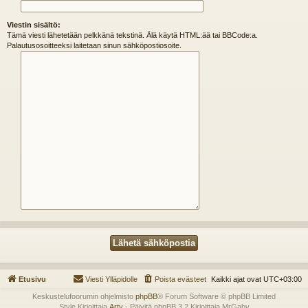
Viestin sisältö:
Tämä viesti lähetetään pelkkänä tekstinä. Älä käytä HTML:ää tai BBCode:a.
Palautusosoitteeksi laitetaan sinun sähköpostiosoite.
Etusivu
Viesti Ylläpidolle
Poista evästeet
Kaikki ajat ovat
UTC+03:00
Keskustelufoorumin ohjelmisto
phpBB
® Forum Software © phpBB Limited
Style Kirjoittaja
Arty
- Päivitä phpBB 3.2 Kirjoittaja MrGaby