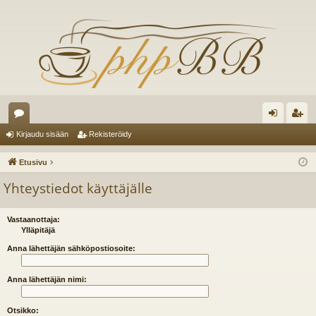
es
irj
ek
Kirjaudu sisään
Rekisteröidy
ku
au
ist
Etusivu
st
du
er
Yhteystiedot käyttäjälle
el
si
öi
ua
sä
dy
Vastaanottaja:
Ylläpitäjä
lu
än
Anna lähettäjän sähköpostiosoite:
ee
Anna lähettäjän nimi:
t
Otsikko: