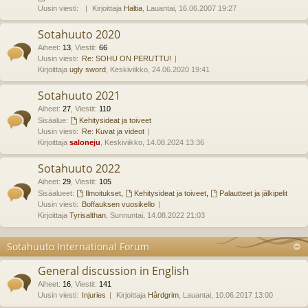
Uusin viesti:
Kirjoittaja
Haltia
, Lauantai, 16.06.2007 19:27
Sotahuuto 2020
Aiheet
:
13
,
Viestit
:
66
Uusin viesti:
Re: SOHU ON PERUTTU!
Kirjoittaja
ugly sword
, Keskiviikko, 24.06.2020 19:41
Sotahuuto 2021
Aiheet
:
27
,
Viestit
:
110
Sisäalue:
Kehitysideat ja toiveet
Uusin viesti:
Re: Kuvat ja videot
Kirjoittaja
saloneju
, Keskiviikko, 14.08.2024 13:36
Sotahuuto 2022
Aiheet
:
29
,
Viestit
:
105
Sisäalueet:
Ilmoitukset
,
Kehitysideat ja toiveet
,
Palautteet ja jälkipelit
Uusin viesti:
Boffauksen vuosikello
Kirjoittaja
Tyrisalthan
, Sunnuntai, 14.08.2022 21:03
Sotahuuto International Forum
General discussion in English
Aiheet
:
16
,
Viestit
:
141
Uusin viesti:
Injuries
Kirjoittaja
Hårdgrim
, Lauantai, 10.06.2017 13:00