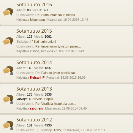
Sotahuuto 2016
Aiheet
:
89
,
Viestit
:
821
Uusin viesti:
Re: Sunnuntain suuri kenttä
Kirjoittaja
Misumasu
, Maanantai, 19.09.2016 13:48
Sotahuuto 2015
Aiheet
:
123
,
Viestit
:
1061
Sisäalue:
Kalmarin unioni
Uusin viesti:
Re: Imperiumin tykistön palau…
Kirjoittaja
el lobo
, Keskiviikko, 09.03.2016 10:49
Sotahuuto 2014
Aiheet
:
145
,
Viestit
:
1837
Uusin viesti:
Re: Palaute (vain positiivise…
Kirjoittaja
Keisari_P
, Perjantai, 15.05.2015 16:06
Sotahuuto 2013
Aiheet
:
175
,
Viestit
:
3838
Valvojat:
N.Hirvelä
,
Sopuli
Uusin viesti:
Re: Virallisia linjauksia pan…
Kirjoittaja
saloneju
, Maanantai, 22.09.2014 09:40
Sotahuuto 2012
Aiheet
:
161
,
Viestit
:
4930
Uusin viesti:
Kirjoittaja
Triks
, Keskiviikko, 17.10.2012 19:11