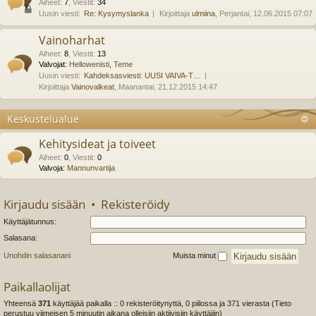
Aiheet
:
7
,
Viestit
:
34
Uusin viesti:
Re: Kysymyslanka
Kirjoittaja
ulmiina
, Perjantai, 12.06.2015 07:07
Vainoharhat
Aiheet
:
8
,
Viestit
:
13
Valvojat:
Hellowenisti
,
Teme
Uusin viesti:
Kahdeksasviesti: UUSI VAIVA-T…
Kirjoittaja
Vainovalkeat
, Maanantai, 21.12.2015 14:47
Keskustelualue
Kehitysideat ja toiveet
Aiheet
:
0
,
Viestit
:
0
Valvoja:
Mannunvartija
Kirjaudu sisään
•
Rekisteröidy
Käyttäjätunnus:
Salasana:
Unohdin salasanani
Muista minut
Paikallaolijat
Yhteensä
371
käyttäjää paikalla :: 0 rekisteröitynyttä, 0 piilossa ja 371 vierasta (Tieto
perustuu viimeisen 5 minuutin aikana olleisiin aktiivisiin käyttäjiin)