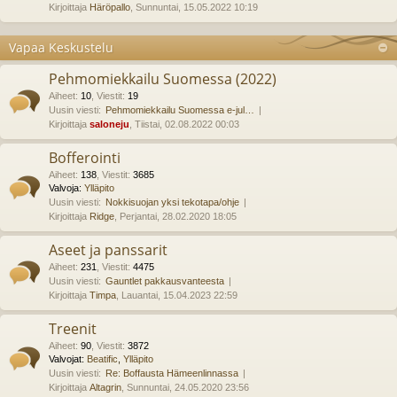
Kirjoittaja
Häröpallo
, Sunnuntai, 15.05.2022 10:19
Vapaa Keskustelu
Pehmomiekkailu Suomessa (2022)
Aiheet
:
10
,
Viestit
:
19
Uusin viesti:
Pehmomiekkailu Suomessa e-jul…
Kirjoittaja
saloneju
, Tiistai, 02.08.2022 00:03
Bofferointi
Aiheet
:
138
,
Viestit
:
3685
Valvoja:
Ylläpito
Uusin viesti:
Nokkisuojan yksi tekotapa/ohje
Kirjoittaja
Ridge
, Perjantai, 28.02.2020 18:05
Aseet ja panssarit
Aiheet
:
231
,
Viestit
:
4475
Uusin viesti:
Gauntlet pakkausvanteesta
Kirjoittaja
Timpa
, Lauantai, 15.04.2023 22:59
Treenit
Aiheet
:
90
,
Viestit
:
3872
Valvojat:
Beatific
,
Ylläpito
Uusin viesti:
Re: Boffausta Hämeenlinnassa
Kirjoittaja
Altagrin
, Sunnuntai, 24.05.2020 23:56