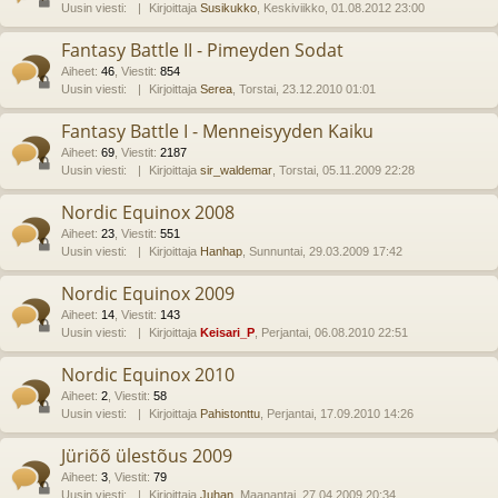
Uusin viesti:
Kirjoittaja
Susikukko
, Keskiviikko, 01.08.2012 23:00
Fantasy Battle II - Pimeyden Sodat
Aiheet
:
46
,
Viestit
:
854
Uusin viesti:
Kirjoittaja
Serea
, Torstai, 23.12.2010 01:01
Fantasy Battle I - Menneisyyden Kaiku
Aiheet
:
69
,
Viestit
:
2187
Uusin viesti:
Kirjoittaja
sir_waldemar
, Torstai, 05.11.2009 22:28
Nordic Equinox 2008
Aiheet
:
23
,
Viestit
:
551
Uusin viesti:
Kirjoittaja
Hanhap
, Sunnuntai, 29.03.2009 17:42
Nordic Equinox 2009
Aiheet
:
14
,
Viestit
:
143
Uusin viesti:
Kirjoittaja
Keisari_P
, Perjantai, 06.08.2010 22:51
Nordic Equinox 2010
Aiheet
:
2
,
Viestit
:
58
Uusin viesti:
Kirjoittaja
Pahistonttu
, Perjantai, 17.09.2010 14:26
Jüriõõ ülestõus 2009
Aiheet
:
3
,
Viestit
:
79
Uusin viesti:
Kirjoittaja
Juhan
, Maanantai, 27.04.2009 20:34