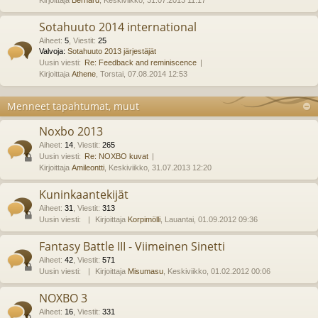
Kirjoittaja
Bernard
, Keskiviikko, 31.07.2013 11:17
Sotahuuto 2014 international
Aiheet
:
5
,
Viestit
:
25
Valvoja:
Sotahuuto 2013 järjestäjät
Uusin viesti:
Re: Feedback and reminiscence
Kirjoittaja
Athene
, Torstai, 07.08.2014 12:53
Menneet tapahtumat, muut
Noxbo 2013
Aiheet
:
14
,
Viestit
:
265
Uusin viesti:
Re: NOXBO kuvat
Kirjoittaja
Amileontti
, Keskiviikko, 31.07.2013 12:20
Kuninkaantekijät
Aiheet
:
31
,
Viestit
:
313
Uusin viesti:
Kirjoittaja
Korpimölli
, Lauantai, 01.09.2012 09:36
Fantasy Battle III - Viimeinen Sinetti
Aiheet
:
42
,
Viestit
:
571
Uusin viesti:
Kirjoittaja
Misumasu
, Keskiviikko, 01.02.2012 00:06
NOXBO 3
Aiheet
:
16
,
Viestit
:
331