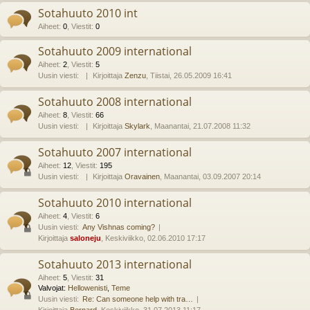
Sotahuuto 2010 int
Aiheet
:
0
,
Viestit
:
0
Sotahuuto 2009 international
Aiheet
:
2
,
Viestit
:
5
Uusin viesti:
Kirjoittaja
Zenzu
, Tiistai, 26.05.2009 16:41
Sotahuuto 2008 international
Aiheet
:
8
,
Viestit
:
66
Uusin viesti:
Kirjoittaja
Skylark
, Maanantai, 21.07.2008 11:32
Sotahuuto 2007 international
Aiheet
:
12
,
Viestit
:
195
Uusin viesti:
Kirjoittaja
Oravainen
, Maanantai, 03.09.2007 20:14
Sotahuuto 2010 international
Aiheet
:
4
,
Viestit
:
6
Uusin viesti:
Any Vishnas coming?
Kirjoittaja
saloneju
, Keskiviikko, 02.06.2010 17:17
Sotahuuto 2013 international
Aiheet
:
5
,
Viestit
:
31
Valvojat:
Hellowenisti
,
Teme
Uusin viesti:
Re: Can someone help with tra…