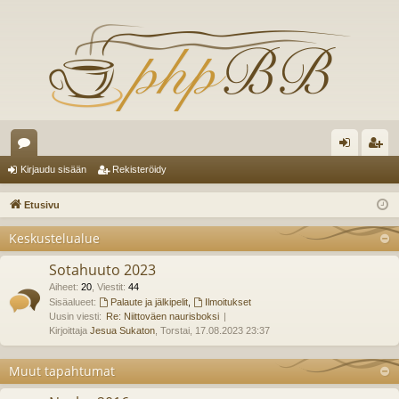
es
irj
ek
Kirjaudu sisään
Rekisteröidy
ku
au
ist
Etusivu
st
du
er
Keskustelualue
el
si
öi
Sotahuuto 2023
ua
sä
dy
Aiheet
:
20
,
Viestit
:
44
lu
Sisäalueet:
Palaute ja jälkipelit
,
Ilmoitukset
än
Uusin viesti:
Re: Niittoväen naurisboksi
ee
Kirjoittaja
Jesua Sukaton
, Torstai, 17.08.2023 23:37
t
Muut tapahtumat