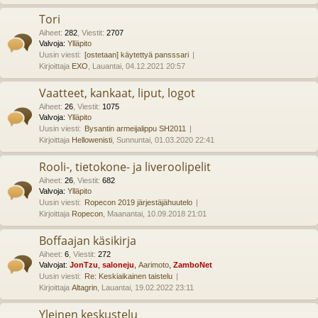
Tori
Aiheet
:
282
,
Viestit
:
2707
Valvoja:
Ylläpito
Uusin viesti:
[ostetaan] käytettyä pansssari
Kirjoittaja
EXO
, Lauantai, 04.12.2021 20:57
Vaatteet, kankaat, liput, logot
Aiheet
:
26
,
Viestit
:
1075
Valvoja:
Ylläpito
Uusin viesti:
Bysantin armeijalippu SH2011
Kirjoittaja
Hellowenisti
, Sunnuntai, 01.03.2020 22:41
Rooli-, tietokone- ja liveroolipelit
Aiheet
:
26
,
Viestit
:
682
Valvoja:
Ylläpito
Uusin viesti:
Ropecon 2019 järjestäjähuutelo
Kirjoittaja
Ropecon
, Maanantai, 10.09.2018 21:01
Boffaajan käsikirja
Aiheet
:
6
,
Viestit
:
272
Valvojat:
JonTzu
,
saloneju
,
Aarimoto
,
ZamboNet
Uusin viesti:
Re: Keskiaikainen taistelu
Kirjoittaja
Altagrin
, Lauantai, 19.02.2022 23:11
Yleinen keskustelu