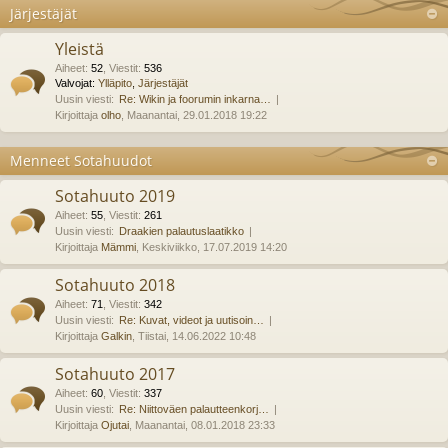
Järjestäjät
Yleistä
Aiheet
:
52
,
Viestit
:
536
Valvojat:
Ylläpito
,
Järjestäjät
Uusin viesti:
Re: Wikin ja foorumin inkarna…
Kirjoittaja
olho
, Maanantai, 29.01.2018 19:22
Menneet Sotahuudot
Sotahuuto 2019
Aiheet
:
55
,
Viestit
:
261
Uusin viesti:
Draakien palautuslaatikko
Kirjoittaja
Mämmi
, Keskiviikko, 17.07.2019 14:20
Sotahuuto 2018
Aiheet
:
71
,
Viestit
:
342
Uusin viesti:
Re: Kuvat, videot ja uutisoin…
Kirjoittaja
Galkin
, Tiistai, 14.06.2022 10:48
Sotahuuto 2017
Aiheet
:
60
,
Viestit
:
337
Uusin viesti:
Re: Niittoväen palautteenkorj…
Kirjoittaja
Ojutai
, Maanantai, 08.01.2018 23:33