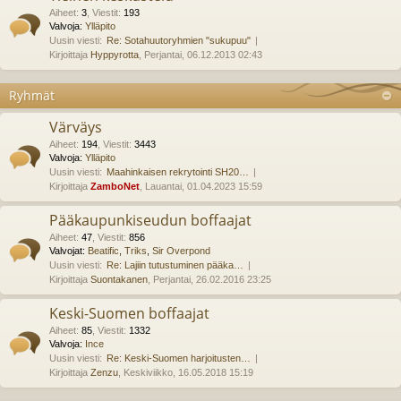
Aiheet
:
3
,
Viestit
:
193
Valvoja:
Ylläpito
Uusin viesti:
Re: Sotahuutoryhmien "sukupuu"
Kirjoittaja
Hyppyrotta
, Perjantai, 06.12.2013 02:43
Ryhmät
Värväys
Aiheet
:
194
,
Viestit
:
3443
Valvoja:
Ylläpito
Uusin viesti:
Maahinkaisen rekrytointi SH20…
Kirjoittaja
ZamboNet
, Lauantai, 01.04.2023 15:59
Pääkaupunkiseudun boffaajat
Aiheet
:
47
,
Viestit
:
856
Valvojat:
Beatific
,
Triks
,
Sir Overpond
Uusin viesti:
Re: Lajiin tutustuminen pääka…
Kirjoittaja
Suontakanen
, Perjantai, 26.02.2016 23:25
Keski-Suomen boffaajat
Aiheet
:
85
,
Viestit
:
1332
Valvoja:
Ince
Uusin viesti:
Re: Keski-Suomen harjoitusten…
Kirjoittaja
Zenzu
, Keskiviikko, 16.05.2018 15:19