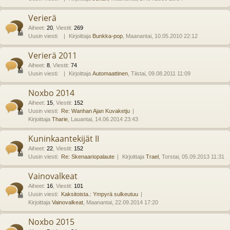
Verierä
Aiheet
:
20
,
Viestit
:
269
Uusin viesti:
Kirjoittaja
Bunkka-pop
, Maanantai, 10.05.2010 22:12
Verierä 2011
Aiheet
:
8
,
Viestit
:
74
Uusin viesti:
Kirjoittaja
Automaattinen
, Tiistai, 09.08.2011 11:09
Noxbo 2014
Aiheet
:
15
,
Viestit
:
152
Uusin viesti:
Re: Wanhan Ajan Kuvaketju
Kirjoittaja
Tharie
, Lauantai, 14.06.2014 23:43
Kuninkaantekijät II
Aiheet
:
22
,
Viestit
:
152
Uusin viesti:
Re: Skenaariopalaute
Kirjoittaja
Trael
, Torstai, 05.09.2013 11:31
Vainovalkeat
Aiheet
:
16
,
Viestit
:
101
Uusin viesti:
Kaksitoista.: Ympyrä sulkeutuu
Kirjoittaja
Vainovalkeat
, Maanantai, 22.09.2014 17:20
Noxbo 2015