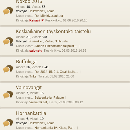
Noxbo 2016
Aiheet
:
10
,
Viestit
:
57
Valvojat:
Hellowenisti
,
Teme
Uusin viesti:
Re: Mökkivaraukset
Kirjoittaja
Keisari_P
, Keskiviikko, 01.06.2016 20:18
Keskiaikainen täyskontakti taistelu
Aiheet
:
31
,
Viestit
:
348
Valvojat:
Susikukko
,
Zaibe
,
N.Hirvelä
Uusin viesti:
Alueen lukitseminen tai poist…
Kirjoittaja
saloneju
, Keskiviikko, 09.03.2016 14:35
Boffoliiga
Aiheet
:
36
,
Viestit
:
1241
Uusin viesti:
Re: 2014-15: 2.1. Osakilpailu…
Kirjoittaja
Triks
, Torstai, 05.02.2015 21:00
Vainovangit
Aiheet
:
7
,
Viestit
:
15
Uusin viesti:
Seitsenketju: Palaute
Kirjoittaja
Vainovalkeat
, Tiistai, 23.08.2016 08:12
Hornankattila
Aiheet
:
6
,
Viestit
:
10
Valvojat:
Hellowenisti
,
Teme
Uusin viesti:
Hornankattila IV: Kiitos, Pal…