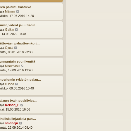
u
s
u
t
ien palautuslaatikko
s
i
N
ttaja
Mämmi
i
ä
viikko, 17.07.2019 14:20
n
y
v
t
uvat, videot ja uutisoin…
i
ä
N
ttaja
Galkin
e
u
ä
i, 14.06.2022 10:48
s
u
y
t
s
t
iittoväen palautteenkorj…
i
i
ä
N
ttaja
Ojutai
n
u
ä
ntai, 08.01.2018 23:33
v
u
y
i
s
t
unnuntain suuri kenttä
e
i
ä
N
ttaja
Misumasu
s
n
u
ä
ntai, 19.09.2016 13:48
t
v
u
y
i
i
s
t
mperiumin tykistön palau…
e
i
ä
N
ttaja
el lobo
s
n
u
ä
viikko, 09.03.2016 10:49
t
v
u
y
i
i
s
t
e
alaute (vain positiivise…
i
ä
s
N
ttaja
Keisari_P
n
u
t
ä
ntai, 15.05.2015 16:06
v
u
i
y
i
s
t
e
irallisia linjauksia pan…
i
ä
s
N
ttaja
saloneju
n
u
t
ä
ntai, 22.09.2014 09:40
v