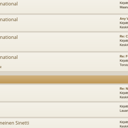
national
Kirjoi
Maana
national
Any 
Kirjoi
Keski
national
Re: C
Kirjoi
Keski
national
Re: F
Kirjoi
Torst
ät
Re: 
Kirjoi
Keski
Kirjoi
Lauan
imeinen Sinetti
Kirjoi
Keski