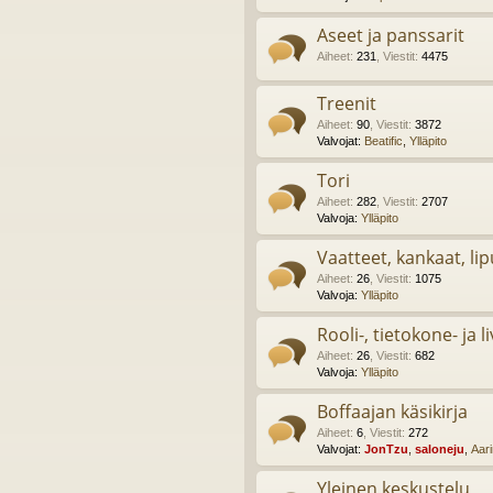
Aseet ja panssarit
Aiheet
:
231
,
Viestit
:
4475
Treenit
Aiheet
:
90
,
Viestit
:
3872
Valvojat:
Beatific
,
Ylläpito
Tori
Aiheet
:
282
,
Viestit
:
2707
Valvoja:
Ylläpito
Vaatteet, kankaat, lip
Aiheet
:
26
,
Viestit
:
1075
Valvoja:
Ylläpito
Rooli-, tietokone- ja l
Aiheet
:
26
,
Viestit
:
682
Valvoja:
Ylläpito
Boffaajan käsikirja
Aiheet
:
6
,
Viestit
:
272
Valvojat:
JonTzu
,
saloneju
,
Aar
Yleinen keskustelu