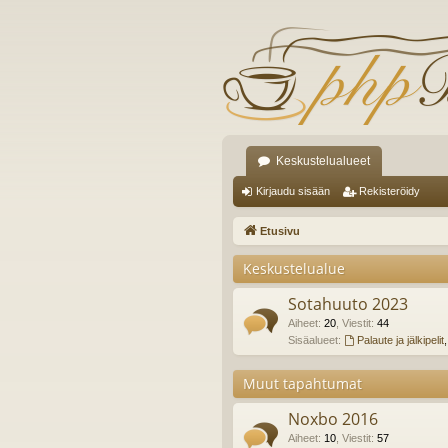
Keskustelualueet
Kirjaudu sisään
Rekisteröidy
Etusivu
Keskustelualue
Sotahuuto 2023
Aiheet
:
20
,
Viestit
:
44
Sisäalueet:
Palaute ja jälkipelit
Muut tapahtumat
Noxbo 2016
Aiheet
:
10
,
Viestit
:
57