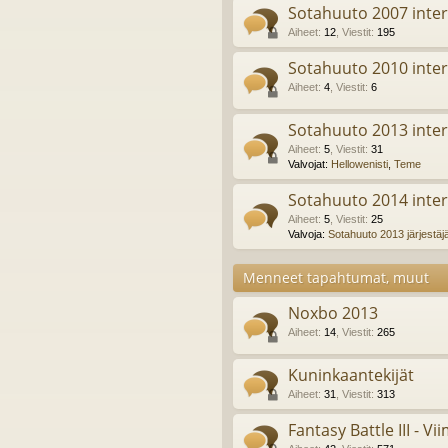
Sotahuuto 2007 inter
Aiheet
:
12
,
Viestit
:
195
Sotahuuto 2010 inter
Aiheet
:
4
,
Viestit
:
6
Sotahuuto 2013 inter
Aiheet
:
5
,
Viestit
:
31
Valvojat:
Hellowenisti
,
Teme
Sotahuuto 2014 inter
Aiheet
:
5
,
Viestit
:
25
Valvoja:
Sotahuuto 2013 järjestäj
Menneet tapahtumat, muut
Noxbo 2013
Aiheet
:
14
,
Viestit
:
265
Kuninkaantekijät
Aiheet
:
31
,
Viestit
:
313
Fantasy Battle III - Vi