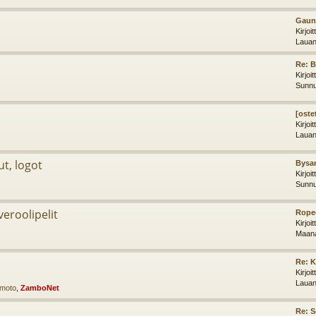
Gaunt
Kirjoi
Lauan
Re: 
Kirjoi
Sunnu
[oste
Kirjoi
Lauan
ut, logot
Bysan
Kirjoi
Sunnu
iveroolipelit
Ropec
Kirjoi
Maana
Re: K
Kirjoi
Lauan
imoto
,
ZamboNet
Re: 