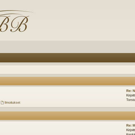
Re: N
Kirjoi
Torst
,
Ilmoitukset
Re: M
Kirjoi
Keski