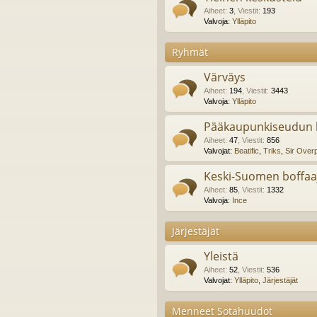
Aiheet
:
3
,
Viestit
:
193
Valvoja:
Ylläpito
Ryhmät
Värväys
Aiheet
:
194
,
Viestit
:
3443
Valvoja:
Ylläpito
Pääkaupunkiseudun b
Aiheet
:
47
,
Viestit
:
856
Valvojat:
Beatific
,
Triks
,
Sir Over
Keski-Suomen boffaa
Aiheet
:
85
,
Viestit
:
1332
Valvoja:
Ince
Järjestäjät
Yleistä
Aiheet
:
52
,
Viestit
:
536
Valvojat:
Ylläpito
,
Järjestäjät
Menneet Sotahuudot