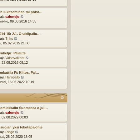
n
y
v
t
i
n lukitseminen tai poist…
ä
e
N
ttaja
saloneju
u
s
ä
viikko, 09.03.2016 14:35
u
t
y
s
i
t
i
014-15: 2.1. Osakilpailu…
ä
n
N
ttaja
Triks
u
v
ä
ai, 05.02.2015 21:00
u
i
y
s
e
t
enketju: Palaute
i
s
ä
N
ttaja
Vainovalkeat
n
t
u
ä
i, 23.08.2016 08:12
v
i
u
y
i
s
t
nkattila IV: Kiitos, Pal…
e
i
ä
N
ttaja
Häröpallo
s
n
u
ä
ntai, 15.05.2022 10:19
t
v
u
y
i
i
s
t
e
i
ä
s
n
u
t
v
u
omiekkailu Suomessa e-jul…
i
i
s
N
ttaja
saloneju
e
i
ä
i, 02.08.2022 00:03
s
n
y
t
v
t
suojan yksi tekotapa/ohje
i
i
ä
N
ttaja
Ridge
e
u
ä
ntai, 28.02.2020 18:05
s