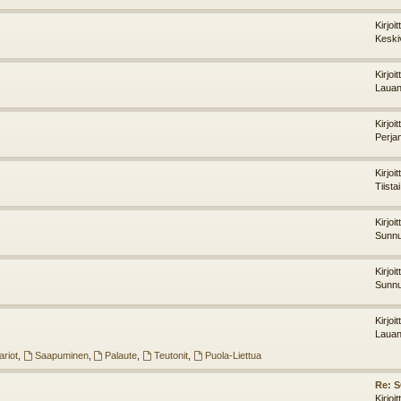
Kirjoi
Keski
Kirjoi
Lauan
Kirjoi
Perja
Kirjoi
Tiista
Kirjoi
Sunnu
Kirjoi
Sunnu
Kirjoi
Lauan
riot
,
Saapuminen
,
Palaute
,
Teutonit
,
Puola-Liettua
Re: 
Kirjoi