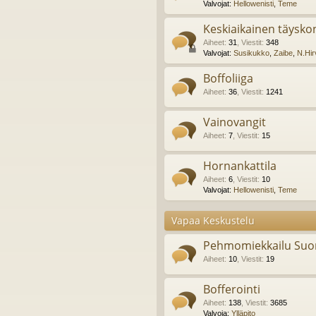
Valvojat:
Hellowenisti
,
Teme
Keskiaikainen täyskon
Aiheet
:
31
,
Viestit
:
348
Valvojat:
Susikukko
,
Zaibe
,
N.Hir
Boffoliiga
Aiheet
:
36
,
Viestit
:
1241
Vainovangit
Aiheet
:
7
,
Viestit
:
15
Hornankattila
Aiheet
:
6
,
Viestit
:
10
Valvojat:
Hellowenisti
,
Teme
Vapaa Keskustelu
Pehmomiekkailu Suo
Aiheet
:
10
,
Viestit
:
19
Bofferointi
Aiheet
:
138
,
Viestit
:
3685
Valvoja:
Ylläpito