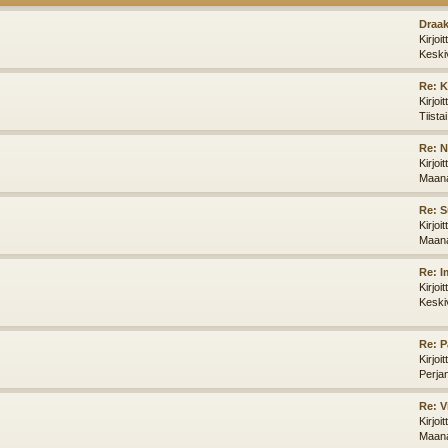
Draak
Kirjoi
Keski
Re: K
Kirjoi
Tiista
Re: N
Kirjoi
Maana
Re: S
Kirjoi
Maana
Re: I
Kirjoi
Keski
Re: P
Kirjoi
Perja
Re: V
Kirjoi
Maana