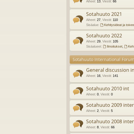
Aiheet
:
13
,
Viestit
:
66
Sotahuuto 2021
Aiheet
:
27
,
Viestit
:
110
Sisäalue:
Kehitysideat ja toive
Sotahuuto 2022
Aiheet
:
29
,
Viestit
:
105
Sisäalueet:
Ilmoitukset
,
Kehi
Sotahuuto International Foru
General discussion in
Aiheet
:
16
,
Viestit
:
141
Sotahuuto 2010 int
Aiheet
:
0
,
Viestit
:
0
Sotahuuto 2009 inter
Aiheet
:
2
,
Viestit
:
5
Sotahuuto 2008 inter
Aiheet
:
8
,
Viestit
:
66