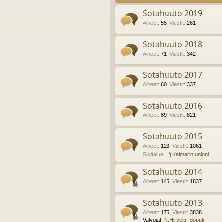
Sotahuuto 2019
Aiheet
:
55
,
Viestit
:
261
Sotahuuto 2018
Aiheet
:
71
,
Viestit
:
342
Sotahuuto 2017
Aiheet
:
60
,
Viestit
:
337
Sotahuuto 2016
Aiheet
:
89
,
Viestit
:
821
Sotahuuto 2015
Aiheet
:
123
,
Viestit
:
1061
Sisäalue:
Kalmarin unioni
Sotahuuto 2014
Aiheet
:
145
,
Viestit
:
1837
Sotahuuto 2013
Aiheet
:
175
,
Viestit
:
3838
Valvojat:
N.Hirvelä
,
Sopuli