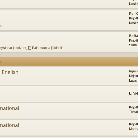
Keski
Re: K
Kirjoi
Keski
et
Boffa
Kirjoi
Sunnu
tysideat ja toiveet
,
Palautteet ja jälkipelit
m
 English
Injur
Kirjoi
Lauan
Ei vi
national
Kirjoi
Tiista
national
Kirjoi
Maana