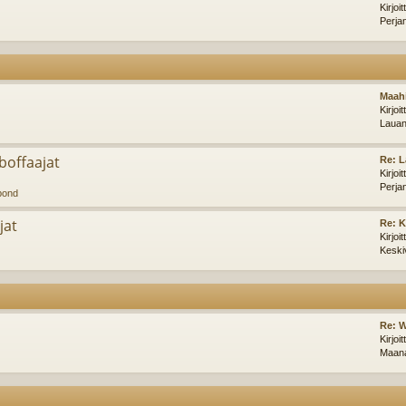
Kirjoi
Perja
Maahi
Kirjoi
Lauan
offaajat
Re: L
Kirjoi
Perja
pond
jat
Re: 
Kirjoi
Keski
Re: W
Kirjoi
Maana