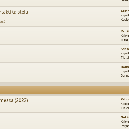
takti taistelu
Aluee
Kirjoi
Keski
velä
Re: 2
Kirjoi
Torst
Seits
Kirjoi
Tiista
Horna
Kirjoi
Sunnu
messa (2022)
Pehm
Kirjoi
Tiista
Nokki
Kirjoi
Perja