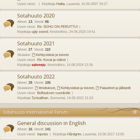
Uusin viesti:
Kirjoittaja
Haltia
, Lauantai, 16.06.2007 19:27
Sotahuuto 2020
Aiheet
:
13
,
Viestit
:
66
Uusin viesti:
Re: SOHU ON PERUTTU!
Kirjoittaja
ugly sword
, Keskiviikko, 24.06.2020 19:41
Sotahuuto 2021
Aiheet
:
27
,
Viestit
:
110
Sisäalue:
Kehitysideat ja toiveet
Uusin viesti:
Re: Kuvat ja videot
Kirjoittaja
saloneju
, Keskiviikko, 14.08.2024 13:36
Sotahuuto 2022
Aiheet
:
29
,
Viestit
:
105
Sisäalueet:
Ilmoitukset
,
Kehitysideat ja toiveet
,
Palautteet ja jälkipelit
Uusin viesti:
Boffauksen vuosikello
Kirjoittaja
Tyrisalthan
, Sunnuntai, 14.08.2022 21:03
Sotahuuto International Forum
General discussion in English
Aiheet
:
16
,
Viestit
:
141
Uusin viesti:
Injuries
Kirjoittaja
Hårdgrim
, Lauantai, 10.06.2017 13:00