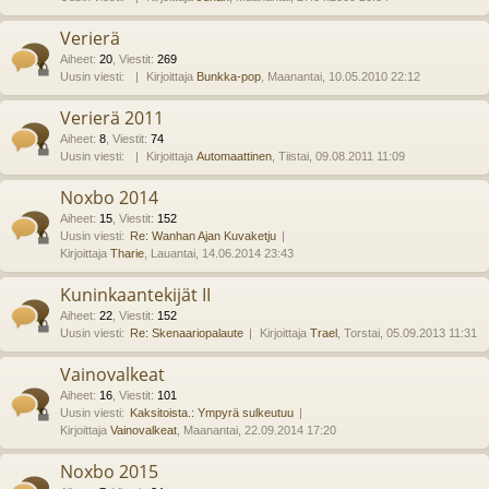
Verierä
Aiheet
:
20
,
Viestit
:
269
Uusin viesti:
Kirjoittaja
Bunkka-pop
, Maanantai, 10.05.2010 22:12
Verierä 2011
Aiheet
:
8
,
Viestit
:
74
Uusin viesti:
Kirjoittaja
Automaattinen
, Tiistai, 09.08.2011 11:09
Noxbo 2014
Aiheet
:
15
,
Viestit
:
152
Uusin viesti:
Re: Wanhan Ajan Kuvaketju
Kirjoittaja
Tharie
, Lauantai, 14.06.2014 23:43
Kuninkaantekijät II
Aiheet
:
22
,
Viestit
:
152
Uusin viesti:
Re: Skenaariopalaute
Kirjoittaja
Trael
, Torstai, 05.09.2013 11:31
Vainovalkeat
Aiheet
:
16
,
Viestit
:
101
Uusin viesti:
Kaksitoista.: Ympyrä sulkeutuu
Kirjoittaja
Vainovalkeat
, Maanantai, 22.09.2014 17:20
Noxbo 2015