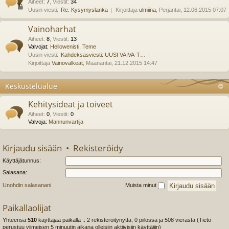
Aiheet
:
7
,
Viestit
:
34
Uusin viesti:
Re: Kysymyslanka
Kirjoittaja
ulmiina
, Perjantai, 12.06.2015 07:07
Vainoharhat
Aiheet
:
8
,
Viestit
:
13
Valvojat:
Hellowenisti
,
Teme
Uusin viesti:
Kahdeksasviesti: UUSI VAIVA-T…
Kirjoittaja
Vainovalkeat
, Maanantai, 21.12.2015 14:47
Keskustelualue
Kehitysideat ja toiveet
Aiheet
:
0
,
Viestit
:
0
Valvoja:
Mannunvartija
Kirjaudu sisään
•
Rekisteröidy
Käyttäjätunnus:
Salasana:
Unohdin salasanani
Muista minut
Paikallaolijat
Yhteensä
510
käyttäjää paikalla :: 2 rekisteröitynyttä, 0 piilossa ja 508 vierasta (Tieto
perustuu viimeisen 5 minuutin aikana olleisiin aktiivisiin käyttäjiin)