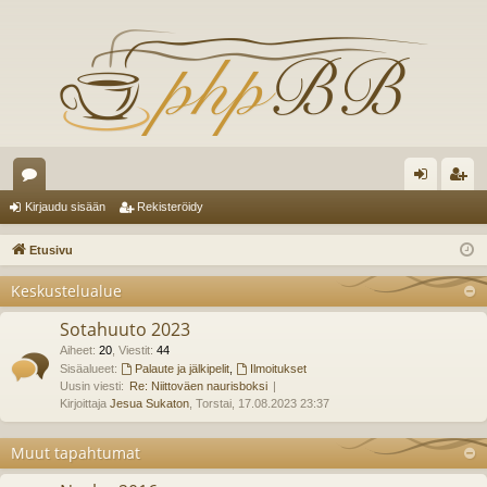
es
irj
ek
Kirjaudu sisään
Rekisteröidy
ku
au
ist
Etusivu
st
du
er
Keskustelualue
el
si
öi
Sotahuuto 2023
ua
sä
dy
Aiheet
:
20
,
Viestit
:
44
lu
Sisäalueet:
Palaute ja jälkipelit
,
Ilmoitukset
än
Uusin viesti:
Re: Niittoväen naurisboksi
ee
Kirjoittaja
Jesua Sukaton
, Torstai, 17.08.2023 23:37
t
Muut tapahtumat