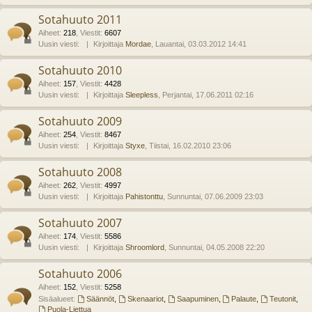
Sotahuuto 2011
Aiheet
:
218
,
Viestit
:
6607
Uusin viesti:
Kirjoittaja
Mordae
, Lauantai, 03.03.2012 14:41
Sotahuuto 2010
Aiheet
:
157
,
Viestit
:
4428
Uusin viesti:
Kirjoittaja
Sleepless
, Perjantai, 17.06.2011 02:16
Sotahuuto 2009
Aiheet
:
254
,
Viestit
:
8467
Uusin viesti:
Kirjoittaja
Styxe
, Tiistai, 16.02.2010 23:06
Sotahuuto 2008
Aiheet
:
262
,
Viestit
:
4997
Uusin viesti:
Kirjoittaja
Pahistonttu
, Sunnuntai, 07.06.2009 23:03
Sotahuuto 2007
Aiheet
:
174
,
Viestit
:
5586
Uusin viesti:
Kirjoittaja
Shroomlord
, Sunnuntai, 04.05.2008 22:20
Sotahuuto 2006
Aiheet
:
152
,
Viestit
:
5258
Sisäalueet:
Säännöt
,
Skenaariot
,
Saapuminen
,
Palaute
,
Teutonit
,
Puola-Liettua