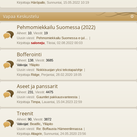
Kirjoittaja
Häröpallo
, Sunnuntai, 15.05.2022 10:19
Vapaa Keskustelu
Pehmomiekkailu Suomessa (2022)
Aiheet
:
10
,
Viestit
:
19
Uusin viesti:
Pehmomiekkailu Suomessa e-jul…
Kirjoittaja
saloneju
, Tiistai, 02.08.2022 00:03
Bofferointi
Aiheet
:
138
,
Viestit
:
3685
Valvoja:
Ylläpito
Uusin viesti:
Nokkisuojan yksi tekotapa/ohje
Kirjoittaja
Ridge
, Perjantai, 28.02.2020 18:05
Aseet ja panssarit
Aiheet
:
231
,
Viestit
:
4475
Uusin viesti:
Gauntlet pakkausvanteesta
Kirjoittaja
Timpa
, Lauantai, 15.04.2023 22:59
Treenit
Aiheet
:
90
,
Viestit
:
3872
Valvojat:
Beatific
,
Ylläpito
Uusin viesti:
Re: Boffausta Hämeenlinnassa
Kirjoittaja
Altagrin
, Sunnuntai, 24.05.2020 23:56