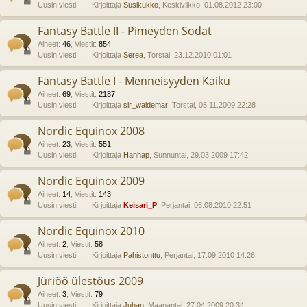
Uusin viesti:
Kirjoittaja
Susikukko
, Keskiviikko, 01.08.2012 23:00
Fantasy Battle II - Pimeyden Sodat
Aiheet
:
46
,
Viestit
:
854
Uusin viesti:
Kirjoittaja
Serea
, Torstai, 23.12.2010 01:01
Fantasy Battle I - Menneisyyden Kaiku
Aiheet
:
69
,
Viestit
:
2187
Uusin viesti:
Kirjoittaja
sir_waldemar
, Torstai, 05.11.2009 22:28
Nordic Equinox 2008
Aiheet
:
23
,
Viestit
:
551
Uusin viesti:
Kirjoittaja
Hanhap
, Sunnuntai, 29.03.2009 17:42
Nordic Equinox 2009
Aiheet
:
14
,
Viestit
:
143
Uusin viesti:
Kirjoittaja
Keisari_P
, Perjantai, 06.08.2010 22:51
Nordic Equinox 2010
Aiheet
:
2
,
Viestit
:
58
Uusin viesti:
Kirjoittaja
Pahistonttu
, Perjantai, 17.09.2010 14:26
Jüriõõ ülestõus 2009
Aiheet
:
3
,
Viestit
:
79
Uusin viesti:
Kirjoittaja
Juhan
, Maanantai, 27.04.2009 20:34