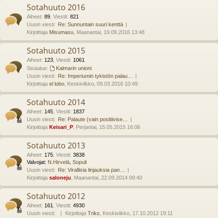
Sotahuuto 2016
Aiheet
:
89
,
Viestit
:
821
Uusin viesti:
Re: Sunnuntain suuri kenttä
Kirjoittaja
Misumasu
, Maanantai, 19.09.2016 13:48
Sotahuuto 2015
Aiheet
:
123
,
Viestit
:
1061
Sisäalue:
Kalmarin unioni
Uusin viesti:
Re: Imperiumin tykistön palau…
Kirjoittaja
el lobo
, Keskiviikko, 09.03.2016 10:49
Sotahuuto 2014
Aiheet
:
145
,
Viestit
:
1837
Uusin viesti:
Re: Palaute (vain positiivise…
Kirjoittaja
Keisari_P
, Perjantai, 15.05.2015 16:06
Sotahuuto 2013
Aiheet
:
175
,
Viestit
:
3838
Valvojat:
N.Hirvelä
,
Sopuli
Uusin viesti:
Re: Virallisia linjauksia pan…
Kirjoittaja
saloneju
, Maanantai, 22.09.2014 09:40
Sotahuuto 2012
Aiheet
:
161
,
Viestit
:
4930
Uusin viesti:
Kirjoittaja
Triks
, Keskiviikko, 17.10.2012 19:11