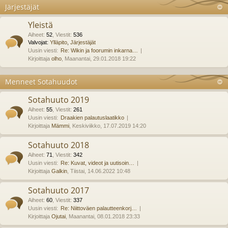
Järjestäjät
Yleistä
Aiheet
:
52
,
Viestit
:
536
Valvojat:
Ylläpito
,
Järjestäjät
Uusin viesti:
Re: Wikin ja foorumin inkarna…
Kirjoittaja
olho
, Maanantai, 29.01.2018 19:22
Menneet Sotahuudot
Sotahuuto 2019
Aiheet
:
55
,
Viestit
:
261
Uusin viesti:
Draakien palautuslaatikko
Kirjoittaja
Mämmi
, Keskiviikko, 17.07.2019 14:20
Sotahuuto 2018
Aiheet
:
71
,
Viestit
:
342
Uusin viesti:
Re: Kuvat, videot ja uutisoin…
Kirjoittaja
Galkin
, Tiistai, 14.06.2022 10:48
Sotahuuto 2017
Aiheet
:
60
,
Viestit
:
337
Uusin viesti:
Re: Niittoväen palautteenkorj…
Kirjoittaja
Ojutai
, Maanantai, 08.01.2018 23:33