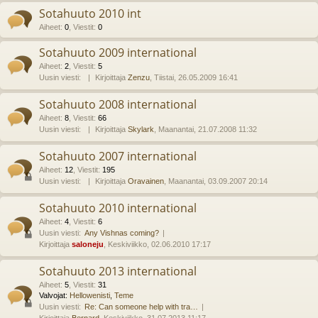
Sotahuuto 2010 int
Aiheet
:
0
,
Viestit
:
0
Sotahuuto 2009 international
Aiheet
:
2
,
Viestit
:
5
Uusin viesti:
Kirjoittaja
Zenzu
, Tiistai, 26.05.2009 16:41
Sotahuuto 2008 international
Aiheet
:
8
,
Viestit
:
66
Uusin viesti:
Kirjoittaja
Skylark
, Maanantai, 21.07.2008 11:32
Sotahuuto 2007 international
Aiheet
:
12
,
Viestit
:
195
Uusin viesti:
Kirjoittaja
Oravainen
, Maanantai, 03.09.2007 20:14
Sotahuuto 2010 international
Aiheet
:
4
,
Viestit
:
6
Uusin viesti:
Any Vishnas coming?
Kirjoittaja
saloneju
, Keskiviikko, 02.06.2010 17:17
Sotahuuto 2013 international
Aiheet
:
5
,
Viestit
:
31
Valvojat:
Hellowenisti
,
Teme
Uusin viesti:
Re: Can someone help with tra…