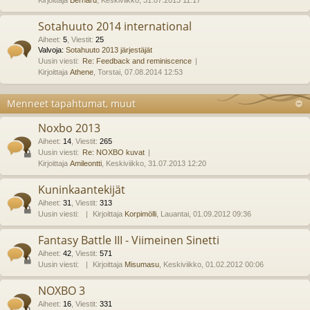
Kirjoittaja
Bernard
, Keskiviikko, 31.07.2013 11:17
Sotahuuto 2014 international
Aiheet
:
5
,
Viestit
:
25
Valvoja:
Sotahuuto 2013 järjestäjät
Uusin viesti:
Re: Feedback and reminiscence
Kirjoittaja
Athene
, Torstai, 07.08.2014 12:53
Menneet tapahtumat, muut
Noxbo 2013
Aiheet
:
14
,
Viestit
:
265
Uusin viesti:
Re: NOXBO kuvat
Kirjoittaja
Amileontti
, Keskiviikko, 31.07.2013 12:20
Kuninkaantekijät
Aiheet
:
31
,
Viestit
:
313
Uusin viesti:
Kirjoittaja
Korpimölli
, Lauantai, 01.09.2012 09:36
Fantasy Battle III - Viimeinen Sinetti
Aiheet
:
42
,
Viestit
:
571
Uusin viesti:
Kirjoittaja
Misumasu
, Keskiviikko, 01.02.2012 00:06
NOXBO 3
Aiheet
:
16
,
Viestit
:
331