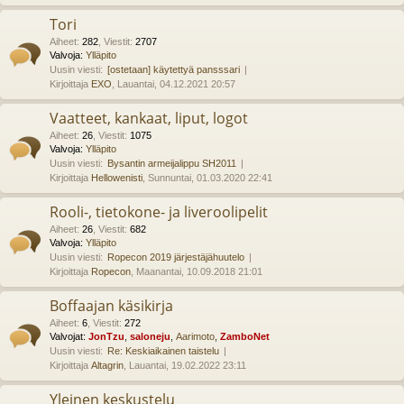
Tori
Aiheet
:
282
,
Viestit
:
2707
Valvoja:
Ylläpito
Uusin viesti:
[ostetaan] käytettyä pansssari
Kirjoittaja
EXO
, Lauantai, 04.12.2021 20:57
Vaatteet, kankaat, liput, logot
Aiheet
:
26
,
Viestit
:
1075
Valvoja:
Ylläpito
Uusin viesti:
Bysantin armeijalippu SH2011
Kirjoittaja
Hellowenisti
, Sunnuntai, 01.03.2020 22:41
Rooli-, tietokone- ja liveroolipelit
Aiheet
:
26
,
Viestit
:
682
Valvoja:
Ylläpito
Uusin viesti:
Ropecon 2019 järjestäjähuutelo
Kirjoittaja
Ropecon
, Maanantai, 10.09.2018 21:01
Boffaajan käsikirja
Aiheet
:
6
,
Viestit
:
272
Valvojat:
JonTzu
,
saloneju
,
Aarimoto
,
ZamboNet
Uusin viesti:
Re: Keskiaikainen taistelu
Kirjoittaja
Altagrin
, Lauantai, 19.02.2022 23:11
Yleinen keskustelu