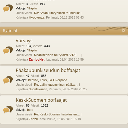
Aiheet
:
3
,
Viestit
:
193
Valvoja:
Ylläpito
Uusin viesti:
Re: Sotahuutoryhmien "sukupuu"
Kirjoittaja
Hyppyrotta
, Perjantai, 06.12.2013 02:43
Ryhmät
Värväys
Aiheet
:
194
,
Viestit
:
3443
Valvoja:
Ylläpito
Uusin viesti:
Maahinkaisen rekrytointi SH20…
Kirjoittaja
ZamboNet
, Lauantai, 01.04.2023 15:59
Pääkaupunkiseudun boffaajat
Aiheet
:
47
,
Viestit
:
856
Valvojat:
Beatific
,
Triks
,
Sir Overpond
Uusin viesti:
Re: Lajiin tutustuminen pääka…
Kirjoittaja
Suontakanen
, Perjantai, 26.02.2016 23:25
Keski-Suomen boffaajat
Aiheet
:
85
,
Viestit
:
1332
Valvoja:
Ince
Uusin viesti:
Re: Keski-Suomen harjoitusten…
Kirjoittaja
Zenzu
, Keskiviikko, 16.05.2018 15:19