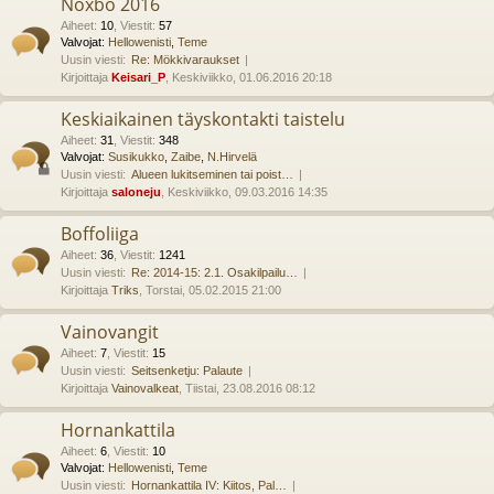
Noxbo 2016
Aiheet
:
10
,
Viestit
:
57
Valvojat:
Hellowenisti
,
Teme
Uusin viesti:
Re: Mökkivaraukset
Kirjoittaja
Keisari_P
, Keskiviikko, 01.06.2016 20:18
Keskiaikainen täyskontakti taistelu
Aiheet
:
31
,
Viestit
:
348
Valvojat:
Susikukko
,
Zaibe
,
N.Hirvelä
Uusin viesti:
Alueen lukitseminen tai poist…
Kirjoittaja
saloneju
, Keskiviikko, 09.03.2016 14:35
Boffoliiga
Aiheet
:
36
,
Viestit
:
1241
Uusin viesti:
Re: 2014-15: 2.1. Osakilpailu…
Kirjoittaja
Triks
, Torstai, 05.02.2015 21:00
Vainovangit
Aiheet
:
7
,
Viestit
:
15
Uusin viesti:
Seitsenketju: Palaute
Kirjoittaja
Vainovalkeat
, Tiistai, 23.08.2016 08:12
Hornankattila
Aiheet
:
6
,
Viestit
:
10
Valvojat:
Hellowenisti
,
Teme
Uusin viesti:
Hornankattila IV: Kiitos, Pal…