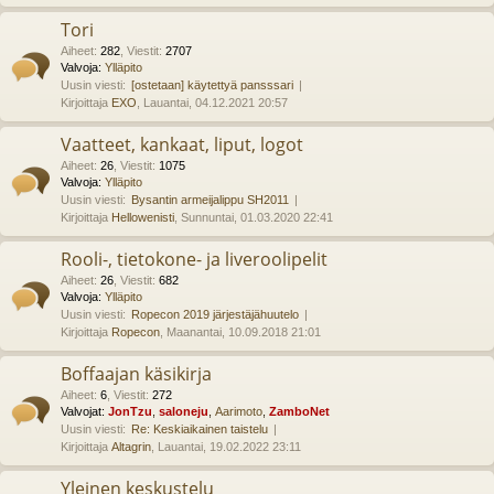
Tori
Aiheet
:
282
,
Viestit
:
2707
Valvoja:
Ylläpito
Uusin viesti:
[ostetaan] käytettyä pansssari
Kirjoittaja
EXO
, Lauantai, 04.12.2021 20:57
Vaatteet, kankaat, liput, logot
Aiheet
:
26
,
Viestit
:
1075
Valvoja:
Ylläpito
Uusin viesti:
Bysantin armeijalippu SH2011
Kirjoittaja
Hellowenisti
, Sunnuntai, 01.03.2020 22:41
Rooli-, tietokone- ja liveroolipelit
Aiheet
:
26
,
Viestit
:
682
Valvoja:
Ylläpito
Uusin viesti:
Ropecon 2019 järjestäjähuutelo
Kirjoittaja
Ropecon
, Maanantai, 10.09.2018 21:01
Boffaajan käsikirja
Aiheet
:
6
,
Viestit
:
272
Valvojat:
JonTzu
,
saloneju
,
Aarimoto
,
ZamboNet
Uusin viesti:
Re: Keskiaikainen taistelu
Kirjoittaja
Altagrin
, Lauantai, 19.02.2022 23:11
Yleinen keskustelu