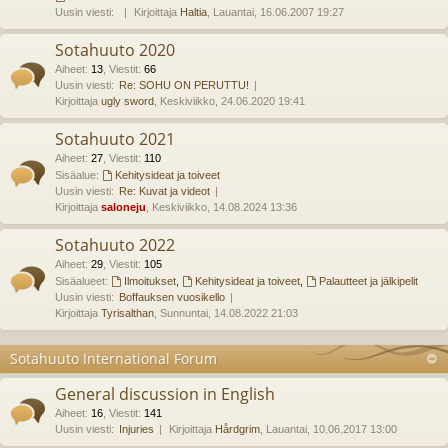
Uusin viesti:
Kirjoittaja
Haltia
, Lauantai, 16.06.2007 19:27
Sotahuuto 2020
Aiheet
:
13
,
Viestit
:
66
Uusin viesti:
Re: SOHU ON PERUTTU!
Kirjoittaja
ugly sword
, Keskiviikko, 24.06.2020 19:41
Sotahuuto 2021
Aiheet
:
27
,
Viestit
:
110
Sisäalue:
Kehitysideat ja toiveet
Uusin viesti:
Re: Kuvat ja videot
Kirjoittaja
saloneju
, Keskiviikko, 14.08.2024 13:36
Sotahuuto 2022
Aiheet
:
29
,
Viestit
:
105
Sisäalueet:
Ilmoitukset
,
Kehitysideat ja toiveet
,
Palautteet ja jälkipelit
Uusin viesti:
Boffauksen vuosikello
Kirjoittaja
Tyrisalthan
, Sunnuntai, 14.08.2022 21:03
Sotahuuto International Forum
General discussion in English
Aiheet
:
16
,
Viestit
:
141
Uusin viesti:
Injuries
Kirjoittaja
Hårdgrim
, Lauantai, 10.06.2017 13:00