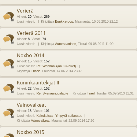
Verierä
Aiheet
:
20
,
Viestit
:
269
Uusin viesti:
Kirjoittaja
Bunkka-pop
, Maanantai, 10.05.2010 22:12
Verierä 2011
Aiheet
:
8
,
Viestit
:
74
Uusin viesti:
Kirjoittaja
Automaattinen
, Tiistai, 09.08.2011 11:09
Noxbo 2014
Aiheet
:
15
,
Viestit
:
152
Uusin viesti:
Re: Wanhan Ajan Kuvaketju
Kirjoittaja
Tharie
, Lauantai, 14.06.2014 23:43
Kuninkaantekijät II
Aiheet
:
22
,
Viestit
:
152
Uusin viesti:
Re: Skenaariopalaute
Kirjoittaja
Trael
, Torstai, 05.09.2013 11:31
Vainovalkeat
Aiheet
:
16
,
Viestit
:
101
Uusin viesti:
Kaksitoista.: Ympyrä sulkeutuu
Kirjoittaja
Vainovalkeat
, Maanantai, 22.09.2014 17:20
Noxbo 2015