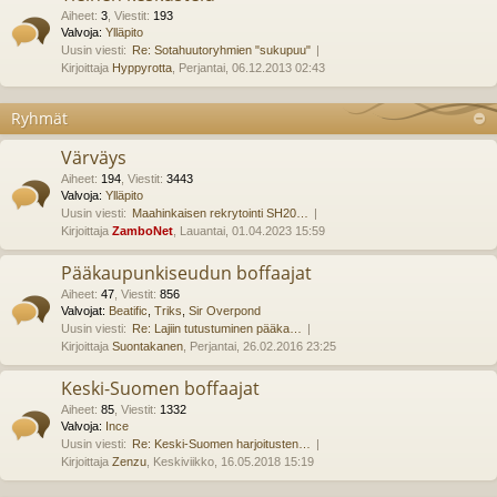
Aiheet
:
3
,
Viestit
:
193
Valvoja:
Ylläpito
Uusin viesti:
Re: Sotahuutoryhmien "sukupuu"
Kirjoittaja
Hyppyrotta
, Perjantai, 06.12.2013 02:43
Ryhmät
Värväys
Aiheet
:
194
,
Viestit
:
3443
Valvoja:
Ylläpito
Uusin viesti:
Maahinkaisen rekrytointi SH20…
Kirjoittaja
ZamboNet
, Lauantai, 01.04.2023 15:59
Pääkaupunkiseudun boffaajat
Aiheet
:
47
,
Viestit
:
856
Valvojat:
Beatific
,
Triks
,
Sir Overpond
Uusin viesti:
Re: Lajiin tutustuminen pääka…
Kirjoittaja
Suontakanen
, Perjantai, 26.02.2016 23:25
Keski-Suomen boffaajat
Aiheet
:
85
,
Viestit
:
1332
Valvoja:
Ince
Uusin viesti:
Re: Keski-Suomen harjoitusten…
Kirjoittaja
Zenzu
, Keskiviikko, 16.05.2018 15:19