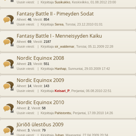
Uusin viesti:
Kirjoittaja
Susikukko
, Keskiviikko, 01.08.2012 23:00
Fantasy Battle II - Pimeyden Sodat
Aiheet
:
46
,
Viestit
:
854
Uusin viesti:
Kirjoittaja
Serea
, Torstai, 23.12.2010 01:01
Fantasy Battle I - Menneisyyden Kaiku
Aiheet
:
69
,
Viestit
:
2187
Uusin viesti:
Kirjoittaja
sir_waldemar
, Torstai, 05.11.2009 22:28
Nordic Equinox 2008
Aiheet
:
23
,
Viestit
:
551
Uusin viesti:
Kirjoittaja
Hanhap
, Sunnuntai, 29.03.2009 17:42
Nordic Equinox 2009
Aiheet
:
14
,
Viestit
:
143
Uusin viesti:
Kirjoittaja
Keisari_P
, Perjantai, 06.08.2010 22:51
Nordic Equinox 2010
Aiheet
:
2
,
Viestit
:
58
Uusin viesti:
Kirjoittaja
Pahistonttu
, Perjantai, 17.09.2010 14:26
Jüriõõ ülestõus 2009
Aiheet
:
3
,
Viestit
:
79
Uusin viesti:
Kirjoittaja
Juhan
, Maanantai, 27.04.2009 20:34