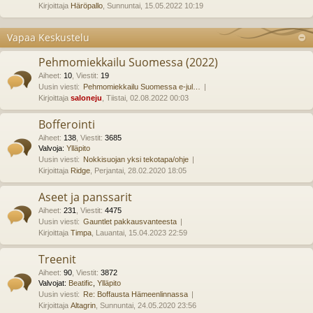
Kirjoittaja
Häröpallo
, Sunnuntai, 15.05.2022 10:19
Vapaa Keskustelu
Pehmomiekkailu Suomessa (2022)
Aiheet
:
10
,
Viestit
:
19
Uusin viesti:
Pehmomiekkailu Suomessa e-jul…
Kirjoittaja
saloneju
, Tiistai, 02.08.2022 00:03
Bofferointi
Aiheet
:
138
,
Viestit
:
3685
Valvoja:
Ylläpito
Uusin viesti:
Nokkisuojan yksi tekotapa/ohje
Kirjoittaja
Ridge
, Perjantai, 28.02.2020 18:05
Aseet ja panssarit
Aiheet
:
231
,
Viestit
:
4475
Uusin viesti:
Gauntlet pakkausvanteesta
Kirjoittaja
Timpa
, Lauantai, 15.04.2023 22:59
Treenit
Aiheet
:
90
,
Viestit
:
3872
Valvojat:
Beatific
,
Ylläpito
Uusin viesti:
Re: Boffausta Hämeenlinnassa
Kirjoittaja
Altagrin
, Sunnuntai, 24.05.2020 23:56