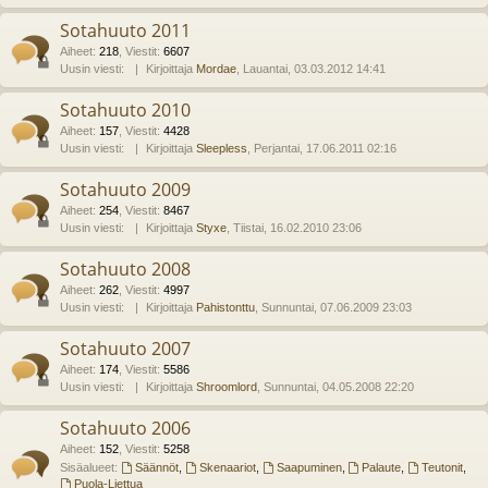
Sotahuuto 2011
Aiheet
:
218
,
Viestit
:
6607
Uusin viesti:
Kirjoittaja
Mordae
, Lauantai, 03.03.2012 14:41
Sotahuuto 2010
Aiheet
:
157
,
Viestit
:
4428
Uusin viesti:
Kirjoittaja
Sleepless
, Perjantai, 17.06.2011 02:16
Sotahuuto 2009
Aiheet
:
254
,
Viestit
:
8467
Uusin viesti:
Kirjoittaja
Styxe
, Tiistai, 16.02.2010 23:06
Sotahuuto 2008
Aiheet
:
262
,
Viestit
:
4997
Uusin viesti:
Kirjoittaja
Pahistonttu
, Sunnuntai, 07.06.2009 23:03
Sotahuuto 2007
Aiheet
:
174
,
Viestit
:
5586
Uusin viesti:
Kirjoittaja
Shroomlord
, Sunnuntai, 04.05.2008 22:20
Sotahuuto 2006
Aiheet
:
152
,
Viestit
:
5258
Sisäalueet:
Säännöt
,
Skenaariot
,
Saapuminen
,
Palaute
,
Teutonit
,
Puola-Liettua