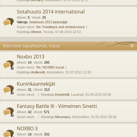
Kirjoittaja
Bernard
, Keskiviikko, 31.07.2013 11:17
Sotahuuto 2014 international
Aiheet
:
5
,
Viestit
:
25
Valvoja:
Sotahuuto 2013 järjestäjät
Uusin viesti:
Re: Feedback and reminiscence
Kirjoittaja
Athene
, Torstai, 07.08.2014 12:53
Menneet tapahtumat, muut
Noxbo 2013
Aiheet
:
14
,
Viestit
:
265
Uusin viesti:
Re: NOXBO kuvat
Kirjoittaja
Amileontti
, Keskiviikko, 31.07.2013 12:20
Kuninkaantekijät
Aiheet
:
31
,
Viestit
:
313
Uusin viesti:
Kirjoittaja
Korpimölli
, Lauantai, 01.09.2012 09:36
Fantasy Battle III - Viimeinen Sinetti
Aiheet
:
42
,
Viestit
:
571
Uusin viesti:
Kirjoittaja
Misumasu
, Keskiviikko, 01.02.2012 00:06
NOXBO 3
Aiheet
:
16
,
Viestit
:
331