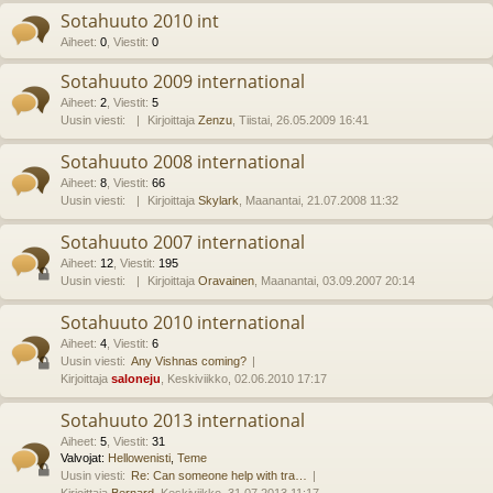
Sotahuuto 2010 int
Aiheet
:
0
,
Viestit
:
0
Sotahuuto 2009 international
Aiheet
:
2
,
Viestit
:
5
Uusin viesti:
Kirjoittaja
Zenzu
, Tiistai, 26.05.2009 16:41
Sotahuuto 2008 international
Aiheet
:
8
,
Viestit
:
66
Uusin viesti:
Kirjoittaja
Skylark
, Maanantai, 21.07.2008 11:32
Sotahuuto 2007 international
Aiheet
:
12
,
Viestit
:
195
Uusin viesti:
Kirjoittaja
Oravainen
, Maanantai, 03.09.2007 20:14
Sotahuuto 2010 international
Aiheet
:
4
,
Viestit
:
6
Uusin viesti:
Any Vishnas coming?
Kirjoittaja
saloneju
, Keskiviikko, 02.06.2010 17:17
Sotahuuto 2013 international
Aiheet
:
5
,
Viestit
:
31
Valvojat:
Hellowenisti
,
Teme
Uusin viesti:
Re: Can someone help with tra…