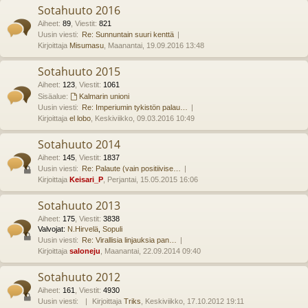
Sotahuuto 2016
Aiheet
:
89
,
Viestit
:
821
Uusin viesti:
Re: Sunnuntain suuri kenttä
Kirjoittaja
Misumasu
, Maanantai, 19.09.2016 13:48
Sotahuuto 2015
Aiheet
:
123
,
Viestit
:
1061
Sisäalue:
Kalmarin unioni
Uusin viesti:
Re: Imperiumin tykistön palau…
Kirjoittaja
el lobo
, Keskiviikko, 09.03.2016 10:49
Sotahuuto 2014
Aiheet
:
145
,
Viestit
:
1837
Uusin viesti:
Re: Palaute (vain positiivise…
Kirjoittaja
Keisari_P
, Perjantai, 15.05.2015 16:06
Sotahuuto 2013
Aiheet
:
175
,
Viestit
:
3838
Valvojat:
N.Hirvelä
,
Sopuli
Uusin viesti:
Re: Virallisia linjauksia pan…
Kirjoittaja
saloneju
, Maanantai, 22.09.2014 09:40
Sotahuuto 2012
Aiheet
:
161
,
Viestit
:
4930
Uusin viesti:
Kirjoittaja
Triks
, Keskiviikko, 17.10.2012 19:11