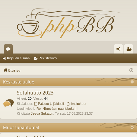
es
irj
ek
Kirjaudu sisään
Rekisteröidy
ku
au
ist
Etusivu
st
du
er
Keskustelualue
el
si
öi
Sotahuuto 2023
ua
sä
dy
Aiheet
:
20
,
Viestit
:
44
lu
Sisäalueet:
Palaute ja jälkipelit
,
Ilmoitukset
än
Uusin viesti:
Re: Niittoväen naurisboksi
ee
Kirjoittaja
Jesua Sukaton
, Torstai, 17.08.2023 23:37
t
Muut tapahtumat