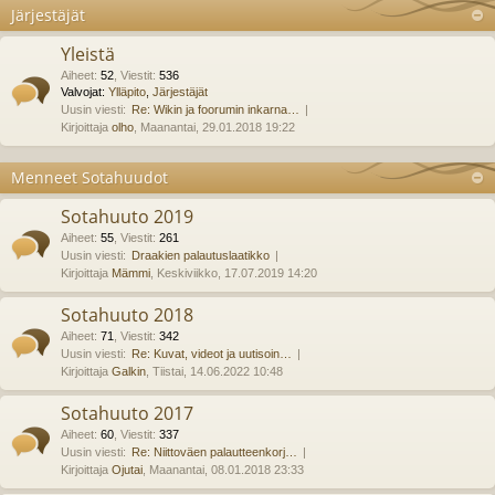
Järjestäjät
Yleistä
Aiheet
:
52
,
Viestit
:
536
Valvojat:
Ylläpito
,
Järjestäjät
Uusin viesti:
Re: Wikin ja foorumin inkarna…
Kirjoittaja
olho
, Maanantai, 29.01.2018 19:22
Menneet Sotahuudot
Sotahuuto 2019
Aiheet
:
55
,
Viestit
:
261
Uusin viesti:
Draakien palautuslaatikko
Kirjoittaja
Mämmi
, Keskiviikko, 17.07.2019 14:20
Sotahuuto 2018
Aiheet
:
71
,
Viestit
:
342
Uusin viesti:
Re: Kuvat, videot ja uutisoin…
Kirjoittaja
Galkin
, Tiistai, 14.06.2022 10:48
Sotahuuto 2017
Aiheet
:
60
,
Viestit
:
337
Uusin viesti:
Re: Niittoväen palautteenkorj…
Kirjoittaja
Ojutai
, Maanantai, 08.01.2018 23:33