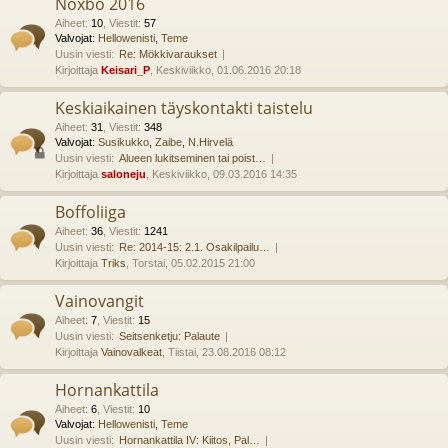
Noxbo 2016
Aiheet
:
10
,
Viestit
:
57
Valvojat:
Hellowenisti
,
Teme
Uusin viesti:
Re: Mökkivaraukset
Kirjoittaja
Keisari_P
, Keskiviikko, 01.06.2016 20:18
Keskiaikainen täyskontakti taistelu
Aiheet
:
31
,
Viestit
:
348
Valvojat:
Susikukko
,
Zaibe
,
N.Hirvelä
Uusin viesti:
Alueen lukitseminen tai poist…
Kirjoittaja
saloneju
, Keskiviikko, 09.03.2016 14:35
Boffoliiga
Aiheet
:
36
,
Viestit
:
1241
Uusin viesti:
Re: 2014-15: 2.1. Osakilpailu…
Kirjoittaja
Triks
, Torstai, 05.02.2015 21:00
Vainovangit
Aiheet
:
7
,
Viestit
:
15
Uusin viesti:
Seitsenketju: Palaute
Kirjoittaja
Vainovalkeat
, Tiistai, 23.08.2016 08:12
Hornankattila
Aiheet
:
6
,
Viestit
:
10
Valvojat:
Hellowenisti
,
Teme
Uusin viesti:
Hornankattila IV: Kiitos, Pal…