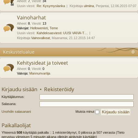
Aiheet
:
7
,
Viestit
:
34
Uusin viesti:
Re: Kysymyslanka
Kirjoittaja
ulmiina
, Perjantai, 12.06.2015 07:07
Vainoharhat
Aiheet
:
8
,
Viestit
:
13
Valvojat:
Hellowenisti
,
Teme
Uusin viesti:
Kahdeksasviesti: UUSI VAIVA-T…
Kirjoittaja
Vainovalkeat
, Maanantai, 21.12.2015 14:47
Keskustelualue
Kehitysideat ja toiveet
Aiheet
:
0
,
Viestit
:
0
Valvoja:
Mannunvartija
Kirjaudu sisään
•
Rekisteröidy
Käyttäjätunnus:
Salasana:
Unohdin salasanani
Muista minut
Paikallaolijat
Yhteensä
508
käyttäjää paikalla :: 1 rekisteröitynyt, 0 piilossa ja 507 vierasta (Tieto
perustuu viimeisen 5 minuutin aikana olleisiin aktiivisiin käyttäjiin)