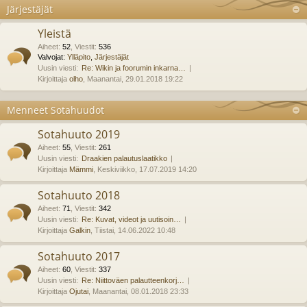
Järjestäjät
Yleistä
Aiheet
:
52
,
Viestit
:
536
Valvojat:
Ylläpito
,
Järjestäjät
Uusin viesti:
Re: Wikin ja foorumin inkarna…
Kirjoittaja
olho
, Maanantai, 29.01.2018 19:22
Menneet Sotahuudot
Sotahuuto 2019
Aiheet
:
55
,
Viestit
:
261
Uusin viesti:
Draakien palautuslaatikko
Kirjoittaja
Mämmi
, Keskiviikko, 17.07.2019 14:20
Sotahuuto 2018
Aiheet
:
71
,
Viestit
:
342
Uusin viesti:
Re: Kuvat, videot ja uutisoin…
Kirjoittaja
Galkin
, Tiistai, 14.06.2022 10:48
Sotahuuto 2017
Aiheet
:
60
,
Viestit
:
337
Uusin viesti:
Re: Niittoväen palautteenkorj…
Kirjoittaja
Ojutai
, Maanantai, 08.01.2018 23:33