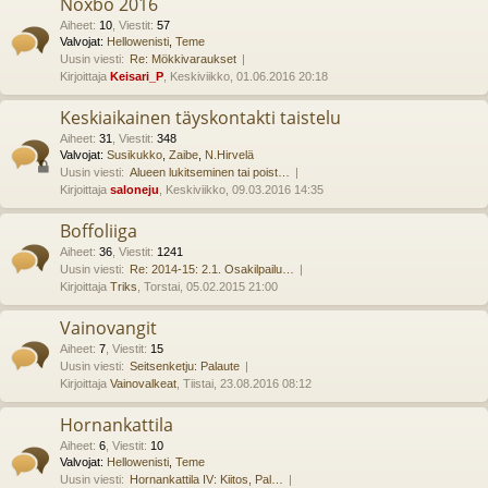
Noxbo 2016
Aiheet
:
10
,
Viestit
:
57
Valvojat:
Hellowenisti
,
Teme
Uusin viesti:
Re: Mökkivaraukset
Kirjoittaja
Keisari_P
, Keskiviikko, 01.06.2016 20:18
Keskiaikainen täyskontakti taistelu
Aiheet
:
31
,
Viestit
:
348
Valvojat:
Susikukko
,
Zaibe
,
N.Hirvelä
Uusin viesti:
Alueen lukitseminen tai poist…
Kirjoittaja
saloneju
, Keskiviikko, 09.03.2016 14:35
Boffoliiga
Aiheet
:
36
,
Viestit
:
1241
Uusin viesti:
Re: 2014-15: 2.1. Osakilpailu…
Kirjoittaja
Triks
, Torstai, 05.02.2015 21:00
Vainovangit
Aiheet
:
7
,
Viestit
:
15
Uusin viesti:
Seitsenketju: Palaute
Kirjoittaja
Vainovalkeat
, Tiistai, 23.08.2016 08:12
Hornankattila
Aiheet
:
6
,
Viestit
:
10
Valvojat:
Hellowenisti
,
Teme
Uusin viesti:
Hornankattila IV: Kiitos, Pal…