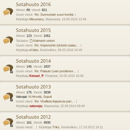
Sotahuuto 2016
Aiheet
:
89
,
Viestit
:
821
Uusin viesti:
Re: Sunnuntain suuri kenttä
Kirjoittaja
Misumasu
, Maanantai, 19.09.2016 13:48
Sotahuuto 2015
Aiheet
:
123
,
Viestit
:
1061
Sisäalue:
Kalmarin unioni
Uusin viesti:
Re: Imperiumin tykistön palau…
Kirjoittaja
el lobo
, Keskiviikko, 09.03.2016 10:49
Sotahuuto 2014
Aiheet
:
145
,
Viestit
:
1837
Uusin viesti:
Re: Palaute (vain positiivise…
Kirjoittaja
Keisari_P
, Perjantai, 15.05.2015 16:06
Sotahuuto 2013
Aiheet
:
175
,
Viestit
:
3838
Valvojat:
N.Hirvelä
,
Sopuli
Uusin viesti:
Re: Virallisia linjauksia pan…
Kirjoittaja
saloneju
, Maanantai, 22.09.2014 09:40
Sotahuuto 2012
Aiheet
:
161
,
Viestit
:
4930
Uusin viesti:
Kirjoittaja
Triks
, Keskiviikko, 17.10.2012 19:11