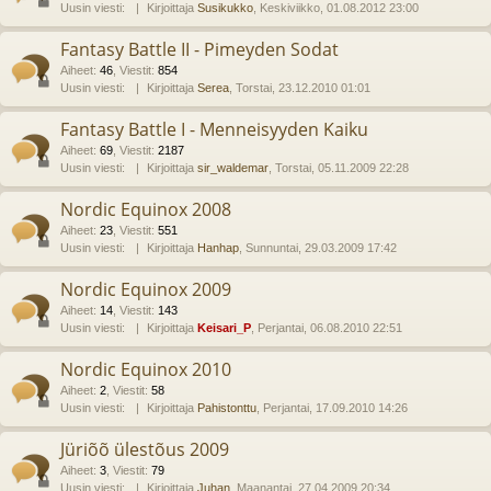
Uusin viesti:
Kirjoittaja
Susikukko
, Keskiviikko, 01.08.2012 23:00
Fantasy Battle II - Pimeyden Sodat
Aiheet
:
46
,
Viestit
:
854
Uusin viesti:
Kirjoittaja
Serea
, Torstai, 23.12.2010 01:01
Fantasy Battle I - Menneisyyden Kaiku
Aiheet
:
69
,
Viestit
:
2187
Uusin viesti:
Kirjoittaja
sir_waldemar
, Torstai, 05.11.2009 22:28
Nordic Equinox 2008
Aiheet
:
23
,
Viestit
:
551
Uusin viesti:
Kirjoittaja
Hanhap
, Sunnuntai, 29.03.2009 17:42
Nordic Equinox 2009
Aiheet
:
14
,
Viestit
:
143
Uusin viesti:
Kirjoittaja
Keisari_P
, Perjantai, 06.08.2010 22:51
Nordic Equinox 2010
Aiheet
:
2
,
Viestit
:
58
Uusin viesti:
Kirjoittaja
Pahistonttu
, Perjantai, 17.09.2010 14:26
Jüriõõ ülestõus 2009
Aiheet
:
3
,
Viestit
:
79
Uusin viesti:
Kirjoittaja
Juhan
, Maanantai, 27.04.2009 20:34