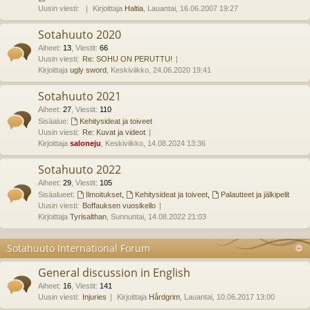
Uusin viesti:
Kirjoittaja
Haltia
, Lauantai, 16.06.2007 19:27
Sotahuuto 2020
Aiheet
:
13
,
Viestit
:
66
Uusin viesti:
Re: SOHU ON PERUTTU!
Kirjoittaja
ugly sword
, Keskiviikko, 24.06.2020 19:41
Sotahuuto 2021
Aiheet
:
27
,
Viestit
:
110
Sisäalue:
Kehitysideat ja toiveet
Uusin viesti:
Re: Kuvat ja videot
Kirjoittaja
saloneju
, Keskiviikko, 14.08.2024 13:36
Sotahuuto 2022
Aiheet
:
29
,
Viestit
:
105
Sisäalueet:
Ilmoitukset
,
Kehitysideat ja toiveet
,
Palautteet ja jälkipelit
Uusin viesti:
Boffauksen vuosikello
Kirjoittaja
Tyrisalthan
, Sunnuntai, 14.08.2022 21:03
Sotahuuto International Forum
General discussion in English
Aiheet
:
16
,
Viestit
:
141
Uusin viesti:
Injuries
Kirjoittaja
Hårdgrim
, Lauantai, 10.06.2017 13:00