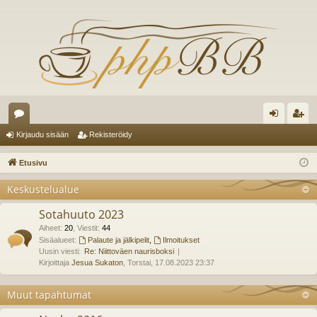
es
irj
ek
Kirjaudu sisään
Rekisteröidy
ku
au
ist
Etusivu
st
du
er
Keskustelualue
el
si
öi
Sotahuuto 2023
ua
sä
dy
Aiheet
:
20
,
Viestit
:
44
lu
Sisäalueet:
Palaute ja jälkipelit
,
Ilmoitukset
än
Uusin viesti:
Re: Niittoväen naurisboksi
ee
Kirjoittaja
Jesua Sukaton
, Torstai, 17.08.2023 23:37
t
Muut tapahtumat