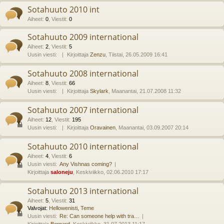
Sotahuuto 2010 int
Aiheet
:
0
,
Viestit
:
0
Sotahuuto 2009 international
Aiheet
:
2
,
Viestit
:
5
Uusin viesti:
Kirjoittaja
Zenzu
, Tiistai, 26.05.2009 16:41
Sotahuuto 2008 international
Aiheet
:
8
,
Viestit
:
66
Uusin viesti:
Kirjoittaja
Skylark
, Maanantai, 21.07.2008 11:32
Sotahuuto 2007 international
Aiheet
:
12
,
Viestit
:
195
Uusin viesti:
Kirjoittaja
Oravainen
, Maanantai, 03.09.2007 20:14
Sotahuuto 2010 international
Aiheet
:
4
,
Viestit
:
6
Uusin viesti:
Any Vishnas coming?
Kirjoittaja
saloneju
, Keskiviikko, 02.06.2010 17:17
Sotahuuto 2013 international
Aiheet
:
5
,
Viestit
:
31
Valvojat:
Hellowenisti
,
Teme
Uusin viesti:
Re: Can someone help with tra…