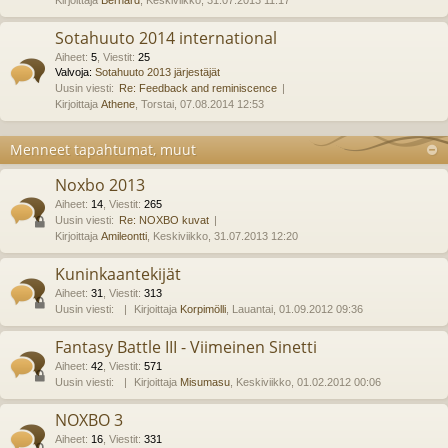
Kirjoittaja
Bernard
, Keskiviikko, 31.07.2013 11:17
Sotahuuto 2014 international
Aiheet
:
5
,
Viestit
:
25
Valvoja:
Sotahuuto 2013 järjestäjät
Uusin viesti:
Re: Feedback and reminiscence
Kirjoittaja
Athene
, Torstai, 07.08.2014 12:53
Menneet tapahtumat, muut
Noxbo 2013
Aiheet
:
14
,
Viestit
:
265
Uusin viesti:
Re: NOXBO kuvat
Kirjoittaja
Amileontti
, Keskiviikko, 31.07.2013 12:20
Kuninkaantekijät
Aiheet
:
31
,
Viestit
:
313
Uusin viesti:
Kirjoittaja
Korpimölli
, Lauantai, 01.09.2012 09:36
Fantasy Battle III - Viimeinen Sinetti
Aiheet
:
42
,
Viestit
:
571
Uusin viesti:
Kirjoittaja
Misumasu
, Keskiviikko, 01.02.2012 00:06
NOXBO 3
Aiheet
:
16
,
Viestit
:
331