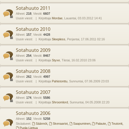
Sotahuuto 2011
Aiheet
:
218
,
Viestit
:
6607
Uusin viesti:
Kirjoittaja
Mordae
, Lauantai, 03.03.2012 14:41
Sotahuuto 2010
Aiheet
:
157
,
Viestit
:
4428
Uusin viesti:
Kirjoittaja
Sleepless
, Perjantai, 17.06.2011 02:16
Sotahuuto 2009
Aiheet
:
254
,
Viestit
:
8467
Uusin viesti:
Kirjoittaja
Styxe
, Tiistai, 16.02.2010 23:06
Sotahuuto 2008
Aiheet
:
262
,
Viestit
:
4997
Uusin viesti:
Kirjoittaja
Pahistonttu
, Sunnuntai, 07.06.2009 23:03
Sotahuuto 2007
Aiheet
:
174
,
Viestit
:
5586
Uusin viesti:
Kirjoittaja
Shroomlord
, Sunnuntai, 04.05.2008 22:20
Sotahuuto 2006
Aiheet
:
152
,
Viestit
:
5258
Sisäalueet:
Säännöt
,
Skenaariot
,
Saapuminen
,
Palaute
,
Teutonit
,
Puola-Liettua