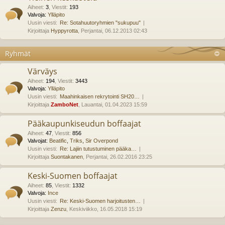
Aiheet
:
3
,
Viestit
:
193
Valvoja:
Ylläpito
Uusin viesti:
Re: Sotahuutoryhmien "sukupuu"
Kirjoittaja
Hyppyrotta
, Perjantai, 06.12.2013 02:43
Ryhmät
Värväys
Aiheet
:
194
,
Viestit
:
3443
Valvoja:
Ylläpito
Uusin viesti:
Maahinkaisen rekrytointi SH20…
Kirjoittaja
ZamboNet
, Lauantai, 01.04.2023 15:59
Pääkaupunkiseudun boffaajat
Aiheet
:
47
,
Viestit
:
856
Valvojat:
Beatific
,
Triks
,
Sir Overpond
Uusin viesti:
Re: Lajiin tutustuminen pääka…
Kirjoittaja
Suontakanen
, Perjantai, 26.02.2016 23:25
Keski-Suomen boffaajat
Aiheet
:
85
,
Viestit
:
1332
Valvoja:
Ince
Uusin viesti:
Re: Keski-Suomen harjoitusten…
Kirjoittaja
Zenzu
, Keskiviikko, 16.05.2018 15:19