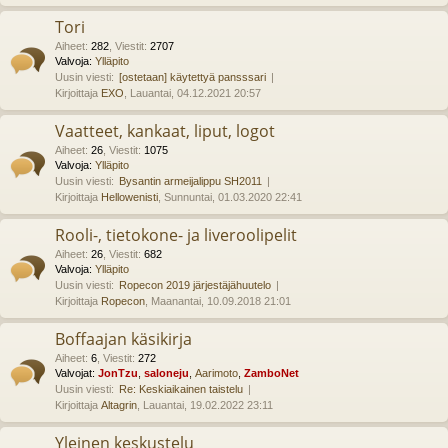
Tori
Aiheet
:
282
,
Viestit
:
2707
Valvoja:
Ylläpito
Uusin viesti:
[ostetaan] käytettyä pansssari
Kirjoittaja
EXO
, Lauantai, 04.12.2021 20:57
Vaatteet, kankaat, liput, logot
Aiheet
:
26
,
Viestit
:
1075
Valvoja:
Ylläpito
Uusin viesti:
Bysantin armeijalippu SH2011
Kirjoittaja
Hellowenisti
, Sunnuntai, 01.03.2020 22:41
Rooli-, tietokone- ja liveroolipelit
Aiheet
:
26
,
Viestit
:
682
Valvoja:
Ylläpito
Uusin viesti:
Ropecon 2019 järjestäjähuutelo
Kirjoittaja
Ropecon
, Maanantai, 10.09.2018 21:01
Boffaajan käsikirja
Aiheet
:
6
,
Viestit
:
272
Valvojat:
JonTzu
,
saloneju
,
Aarimoto
,
ZamboNet
Uusin viesti:
Re: Keskiaikainen taistelu
Kirjoittaja
Altagrin
, Lauantai, 19.02.2022 23:11
Yleinen keskustelu