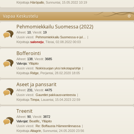
Kirjoittaja
Häröpallo
, Sunnuntai, 15.05.2022 10:19
Vapaa Keskustelu
Pehmomiekkailu Suomessa (2022)
Aiheet
:
10
,
Viestit
:
19
Uusin viesti:
Pehmomiekkailu Suomessa e-jul…
Kirjoittaja
saloneju
, Tiistai, 02.08.2022 00:03
Bofferointi
Aiheet
:
138
,
Viestit
:
3685
Valvoja:
Ylläpito
Uusin viesti:
Nokkisuojan yksi tekotapa/ohje
Kirjoittaja
Ridge
, Perjantai, 28.02.2020 18:05
Aseet ja panssarit
Aiheet
:
231
,
Viestit
:
4475
Uusin viesti:
Gauntlet pakkausvanteesta
Kirjoittaja
Timpa
, Lauantai, 15.04.2023 22:59
Treenit
Aiheet
:
90
,
Viestit
:
3872
Valvojat:
Beatific
,
Ylläpito
Uusin viesti:
Re: Boffausta Hämeenlinnassa
Kirjoittaja
Altagrin
, Sunnuntai, 24.05.2020 23:56