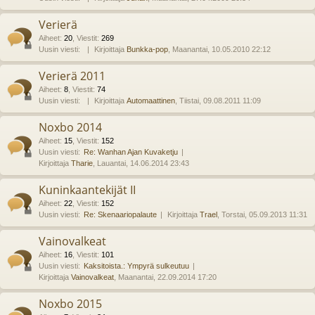
Verierä
Aiheet
:
20
,
Viestit
:
269
Uusin viesti:
Kirjoittaja
Bunkka-pop
, Maanantai, 10.05.2010 22:12
Verierä 2011
Aiheet
:
8
,
Viestit
:
74
Uusin viesti:
Kirjoittaja
Automaattinen
, Tiistai, 09.08.2011 11:09
Noxbo 2014
Aiheet
:
15
,
Viestit
:
152
Uusin viesti:
Re: Wanhan Ajan Kuvaketju
Kirjoittaja
Tharie
, Lauantai, 14.06.2014 23:43
Kuninkaantekijät II
Aiheet
:
22
,
Viestit
:
152
Uusin viesti:
Re: Skenaariopalaute
Kirjoittaja
Trael
, Torstai, 05.09.2013 11:31
Vainovalkeat
Aiheet
:
16
,
Viestit
:
101
Uusin viesti:
Kaksitoista.: Ympyrä sulkeutuu
Kirjoittaja
Vainovalkeat
, Maanantai, 22.09.2014 17:20
Noxbo 2015