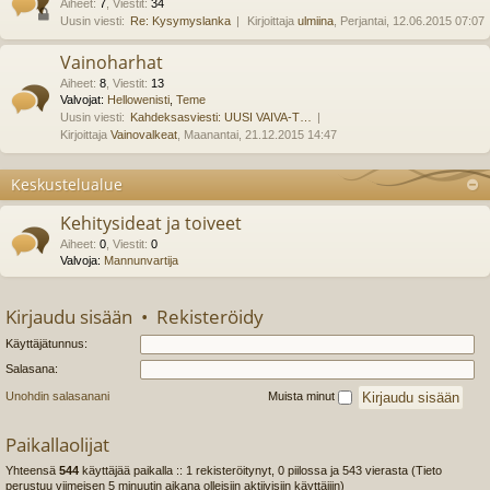
Aiheet
:
7
,
Viestit
:
34
Uusin viesti:
Re: Kysymyslanka
Kirjoittaja
ulmiina
, Perjantai, 12.06.2015 07:07
Vainoharhat
Aiheet
:
8
,
Viestit
:
13
Valvojat:
Hellowenisti
,
Teme
Uusin viesti:
Kahdeksasviesti: UUSI VAIVA-T…
Kirjoittaja
Vainovalkeat
, Maanantai, 21.12.2015 14:47
Keskustelualue
Kehitysideat ja toiveet
Aiheet
:
0
,
Viestit
:
0
Valvoja:
Mannunvartija
Kirjaudu sisään
•
Rekisteröidy
Käyttäjätunnus:
Salasana:
Unohdin salasanani
Muista minut
Paikallaolijat
Yhteensä
544
käyttäjää paikalla :: 1 rekisteröitynyt, 0 piilossa ja 543 vierasta (Tieto
perustuu viimeisen 5 minuutin aikana olleisiin aktiivisiin käyttäjiin)