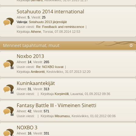
Kirjoittaja
Bernard
, Keskiviikko, 31.07.2013 11:17
Sotahuuto 2014 international
Aiheet
:
5
,
Viestit
:
25
Valvoja:
Sotahuuto 2013 järjestäjät
Uusin viesti:
Re: Feedback and reminiscence
Kirjoittaja
Athene
, Torstai, 07.08.2014 12:53
Menneet tapahtumat, muut
Noxbo 2013
Aiheet
:
14
,
Viestit
:
265
Uusin viesti:
Re: NOXBO kuvat
Kirjoittaja
Amileontti
, Keskiviikko, 31.07.2013 12:20
Kuninkaantekijät
Aiheet
:
31
,
Viestit
:
313
Uusin viesti:
Kirjoittaja
Korpimölli
, Lauantai, 01.09.2012 09:36
Fantasy Battle III - Viimeinen Sinetti
Aiheet
:
42
,
Viestit
:
571
Uusin viesti:
Kirjoittaja
Misumasu
, Keskiviikko, 01.02.2012 00:06
NOXBO 3
Aiheet
:
16
,
Viestit
:
331