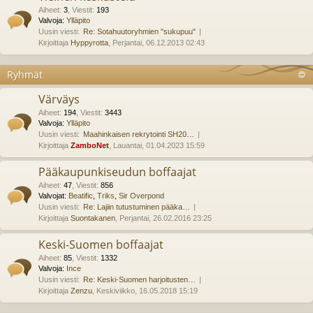
Aiheet
:
3
,
Viestit
:
193
Valvoja:
Ylläpito
Uusin viesti:
Re: Sotahuutoryhmien "sukupuu"
Kirjoittaja
Hyppyrotta
, Perjantai, 06.12.2013 02:43
Ryhmät
Värväys
Aiheet
:
194
,
Viestit
:
3443
Valvoja:
Ylläpito
Uusin viesti:
Maahinkaisen rekrytointi SH20…
Kirjoittaja
ZamboNet
, Lauantai, 01.04.2023 15:59
Pääkaupunkiseudun boffaajat
Aiheet
:
47
,
Viestit
:
856
Valvojat:
Beatific
,
Triks
,
Sir Overpond
Uusin viesti:
Re: Lajiin tutustuminen pääka…
Kirjoittaja
Suontakanen
, Perjantai, 26.02.2016 23:25
Keski-Suomen boffaajat
Aiheet
:
85
,
Viestit
:
1332
Valvoja:
Ince
Uusin viesti:
Re: Keski-Suomen harjoitusten…
Kirjoittaja
Zenzu
, Keskiviikko, 16.05.2018 15:19