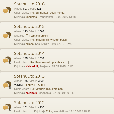
Sotahuuto 2016
Aiheet
:
89
,
Viestit
:
821
Uusin viesti:
Re: Sunnuntain suuri kenttä
Kirjoittaja
Misumasu
, Maanantai, 19.09.2016 13:48
Sotahuuto 2015
Aiheet
:
123
,
Viestit
:
1061
Sisäalue:
Kalmarin unioni
Uusin viesti:
Re: Imperiumin tykistön palau…
Kirjoittaja
el lobo
, Keskiviikko, 09.03.2016 10:49
Sotahuuto 2014
Aiheet
:
145
,
Viestit
:
1837
Uusin viesti:
Re: Palaute (vain positiivise…
Kirjoittaja
Keisari_P
, Perjantai, 15.05.2015 16:06
Sotahuuto 2013
Aiheet
:
175
,
Viestit
:
3838
Valvojat:
N.Hirvelä
,
Sopuli
Uusin viesti:
Re: Virallisia linjauksia pan…
Kirjoittaja
saloneju
, Maanantai, 22.09.2014 09:40
Sotahuuto 2012
Aiheet
:
161
,
Viestit
:
4930
Uusin viesti:
Kirjoittaja
Triks
, Keskiviikko, 17.10.2012 19:11