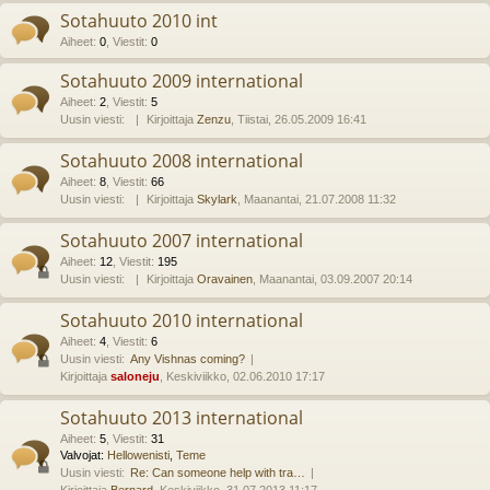
Sotahuuto 2010 int
Aiheet
:
0
,
Viestit
:
0
Sotahuuto 2009 international
Aiheet
:
2
,
Viestit
:
5
Uusin viesti:
Kirjoittaja
Zenzu
, Tiistai, 26.05.2009 16:41
Sotahuuto 2008 international
Aiheet
:
8
,
Viestit
:
66
Uusin viesti:
Kirjoittaja
Skylark
, Maanantai, 21.07.2008 11:32
Sotahuuto 2007 international
Aiheet
:
12
,
Viestit
:
195
Uusin viesti:
Kirjoittaja
Oravainen
, Maanantai, 03.09.2007 20:14
Sotahuuto 2010 international
Aiheet
:
4
,
Viestit
:
6
Uusin viesti:
Any Vishnas coming?
Kirjoittaja
saloneju
, Keskiviikko, 02.06.2010 17:17
Sotahuuto 2013 international
Aiheet
:
5
,
Viestit
:
31
Valvojat:
Hellowenisti
,
Teme
Uusin viesti:
Re: Can someone help with tra…