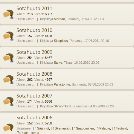
Sotahuuto 2011
Aiheet
:
218
,
Viestit
:
6607
Uusin viesti:
Kirjoittaja
Mordae
, Lauantai, 03.03.2012 14:41
Sotahuuto 2010
Aiheet
:
157
,
Viestit
:
4428
Uusin viesti:
Kirjoittaja
Sleepless
, Perjantai, 17.06.2011 02:16
Sotahuuto 2009
Aiheet
:
254
,
Viestit
:
8467
Uusin viesti:
Kirjoittaja
Styxe
, Tiistai, 16.02.2010 23:06
Sotahuuto 2008
Aiheet
:
262
,
Viestit
:
4997
Uusin viesti:
Kirjoittaja
Pahistonttu
, Sunnuntai, 07.06.2009 23:03
Sotahuuto 2007
Aiheet
:
174
,
Viestit
:
5586
Uusin viesti:
Kirjoittaja
Shroomlord
, Sunnuntai, 04.05.2008 22:20
Sotahuuto 2006
Aiheet
:
152
,
Viestit
:
5258
Sisäalueet:
Säännöt
,
Skenaariot
,
Saapuminen
,
Palaute
,
Teutonit
,
Puola-Liettua