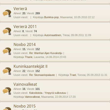
Verierä
Aiheet
:
20
,
Viestit
:
269
Uusin viesti:
Kirjoittaja
Bunkka-pop
, Maanantai, 10.05.2010 22:12
Verierä 2011
Aiheet
:
8
,
Viestit
:
74
Uusin viesti:
Kirjoittaja
Automaattinen
, Tiistai, 09.08.2011 11:09
Noxbo 2014
Aiheet
:
15
,
Viestit
:
152
Uusin viesti:
Re: Wanhan Ajan Kuvaketju
Kirjoittaja
Tharie
, Lauantai, 14.06.2014 23:43
Kuninkaantekijät II
Aiheet
:
22
,
Viestit
:
152
Uusin viesti:
Re: Skenaariopalaute
Kirjoittaja
Trael
, Torstai, 05.09.2013 11:31
Vainovalkeat
Aiheet
:
16
,
Viestit
:
101
Uusin viesti:
Kaksitoista.: Ympyrä sulkeutuu
Kirjoittaja
Vainovalkeat
, Maanantai, 22.09.2014 17:20
Noxbo 2015