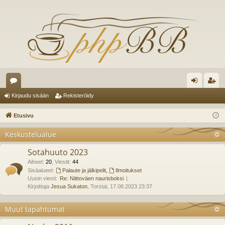
es
irj
ek
Kirjaudu sisään
Rekisteröidy
ku
au
ist
Etusivu
st
du
er
Keskustelualue
el
si
öi
Sotahuuto 2023
ua
sä
dy
Aiheet
:
20
,
Viestit
:
44
lu
Sisäalueet:
Palaute ja jälkipelit
,
Ilmoitukset
än
Uusin viesti:
Re: Niittoväen naurisboksi
ee
Kirjoittaja
Jesua Sukaton
, Torstai, 17.08.2023 23:37
t
Muut tapahtumat