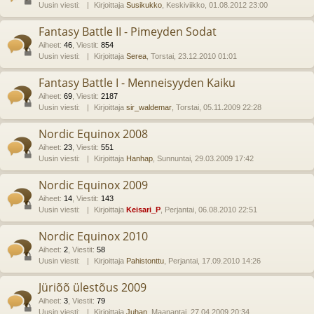
Uusin viesti:
Kirjoittaja
Susikukko
, Keskiviikko, 01.08.2012 23:00
Fantasy Battle II - Pimeyden Sodat
Aiheet
:
46
,
Viestit
:
854
Uusin viesti:
Kirjoittaja
Serea
, Torstai, 23.12.2010 01:01
Fantasy Battle I - Menneisyyden Kaiku
Aiheet
:
69
,
Viestit
:
2187
Uusin viesti:
Kirjoittaja
sir_waldemar
, Torstai, 05.11.2009 22:28
Nordic Equinox 2008
Aiheet
:
23
,
Viestit
:
551
Uusin viesti:
Kirjoittaja
Hanhap
, Sunnuntai, 29.03.2009 17:42
Nordic Equinox 2009
Aiheet
:
14
,
Viestit
:
143
Uusin viesti:
Kirjoittaja
Keisari_P
, Perjantai, 06.08.2010 22:51
Nordic Equinox 2010
Aiheet
:
2
,
Viestit
:
58
Uusin viesti:
Kirjoittaja
Pahistonttu
, Perjantai, 17.09.2010 14:26
Jüriõõ ülestõus 2009
Aiheet
:
3
,
Viestit
:
79
Uusin viesti:
Kirjoittaja
Juhan
, Maanantai, 27.04.2009 20:34