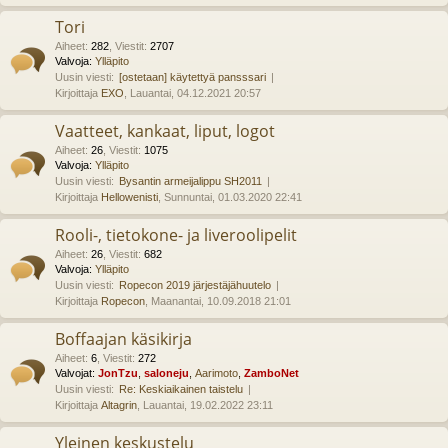
Tori
Aiheet
:
282
,
Viestit
:
2707
Valvoja:
Ylläpito
Uusin viesti:
[ostetaan] käytettyä pansssari
Kirjoittaja
EXO
, Lauantai, 04.12.2021 20:57
Vaatteet, kankaat, liput, logot
Aiheet
:
26
,
Viestit
:
1075
Valvoja:
Ylläpito
Uusin viesti:
Bysantin armeijalippu SH2011
Kirjoittaja
Hellowenisti
, Sunnuntai, 01.03.2020 22:41
Rooli-, tietokone- ja liveroolipelit
Aiheet
:
26
,
Viestit
:
682
Valvoja:
Ylläpito
Uusin viesti:
Ropecon 2019 järjestäjähuutelo
Kirjoittaja
Ropecon
, Maanantai, 10.09.2018 21:01
Boffaajan käsikirja
Aiheet
:
6
,
Viestit
:
272
Valvojat:
JonTzu
,
saloneju
,
Aarimoto
,
ZamboNet
Uusin viesti:
Re: Keskiaikainen taistelu
Kirjoittaja
Altagrin
, Lauantai, 19.02.2022 23:11
Yleinen keskustelu