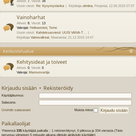
Aiheet
:
7
,
Viestit
:
34
Uusin viesti:
Re: Kysymyslanka
Kirjoittaja
ulmiina
, Perjantai, 12.06.2015 07:07
Vainoharhat
Aiheet
:
8
,
Viestit
:
13
Valvojat:
Hellowenisti
,
Teme
Uusin viesti:
Kahdeksasviesti: UUSI VAIVA-T…
Kirjoittaja
Vainovalkeat
, Maanantai, 21.12.2015 14:47
Keskustelualue
Kehitysideat ja toiveet
Aiheet
:
0
,
Viestit
:
0
Valvoja:
Mannunvartija
Kirjaudu sisään
•
Rekisteröidy
Käyttäjätunnus:
Salasana:
Unohdin salasanani
Muista minut
Paikallaolijat
Yhteensä
335
käyttäjää paikalla :: 1 rekisteröitynyt, 0 piilossa ja 334 vierasta (Tieto
perustuu viimeisen 5 minuutin aikana olleisiin aktiivisiin käyttäjiin)