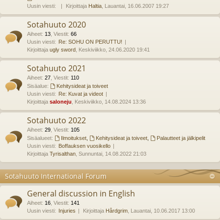
Uusin viesti:
Kirjoittaja
Haltia
, Lauantai, 16.06.2007 19:27
Sotahuuto 2020
Aiheet
:
13
,
Viestit
:
66
Uusin viesti:
Re: SOHU ON PERUTTU!
Kirjoittaja
ugly sword
, Keskiviikko, 24.06.2020 19:41
Sotahuuto 2021
Aiheet
:
27
,
Viestit
:
110
Sisäalue:
Kehitysideat ja toiveet
Uusin viesti:
Re: Kuvat ja videot
Kirjoittaja
saloneju
, Keskiviikko, 14.08.2024 13:36
Sotahuuto 2022
Aiheet
:
29
,
Viestit
:
105
Sisäalueet:
Ilmoitukset
,
Kehitysideat ja toiveet
,
Palautteet ja jälkipelit
Uusin viesti:
Boffauksen vuosikello
Kirjoittaja
Tyrisalthan
, Sunnuntai, 14.08.2022 21:03
Sotahuuto International Forum
General discussion in English
Aiheet
:
16
,
Viestit
:
141
Uusin viesti:
Injuries
Kirjoittaja
Hårdgrim
, Lauantai, 10.06.2017 13:00