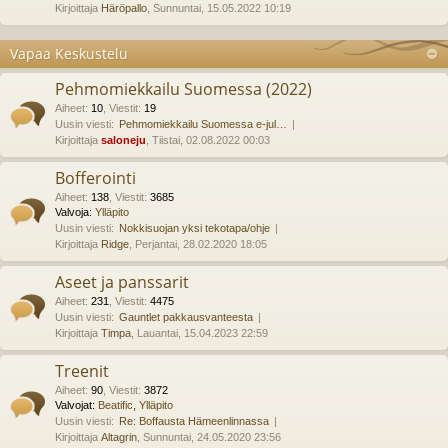
Kirjoittaja
Häröpallo
, Sunnuntai, 15.05.2022 10:19
Vapaa Keskustelu
Pehmomiekkailu Suomessa (2022)
Aiheet
:
10
,
Viestit
:
19
Uusin viesti:
Pehmomiekkailu Suomessa e-jul…
Kirjoittaja
saloneju
, Tiistai, 02.08.2022 00:03
Bofferointi
Aiheet
:
138
,
Viestit
:
3685
Valvoja:
Ylläpito
Uusin viesti:
Nokkisuojan yksi tekotapa/ohje
Kirjoittaja
Ridge
, Perjantai, 28.02.2020 18:05
Aseet ja panssarit
Aiheet
:
231
,
Viestit
:
4475
Uusin viesti:
Gauntlet pakkausvanteesta
Kirjoittaja
Timpa
, Lauantai, 15.04.2023 22:59
Treenit
Aiheet
:
90
,
Viestit
:
3872
Valvojat:
Beatific
,
Ylläpito
Uusin viesti:
Re: Boffausta Hämeenlinnassa
Kirjoittaja
Altagrin
, Sunnuntai, 24.05.2020 23:56