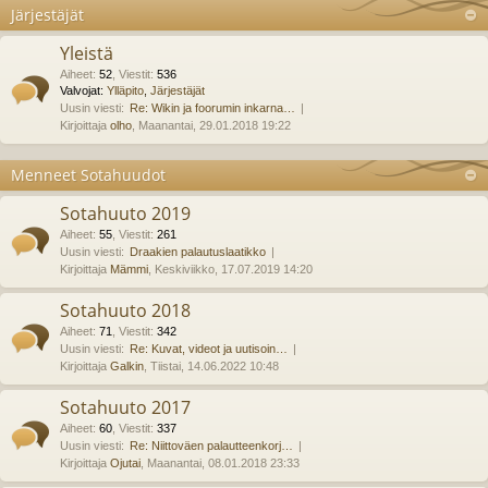
Järjestäjät
Yleistä
Aiheet
:
52
,
Viestit
:
536
Valvojat:
Ylläpito
,
Järjestäjät
Uusin viesti:
Re: Wikin ja foorumin inkarna…
Kirjoittaja
olho
, Maanantai, 29.01.2018 19:22
Menneet Sotahuudot
Sotahuuto 2019
Aiheet
:
55
,
Viestit
:
261
Uusin viesti:
Draakien palautuslaatikko
Kirjoittaja
Mämmi
, Keskiviikko, 17.07.2019 14:20
Sotahuuto 2018
Aiheet
:
71
,
Viestit
:
342
Uusin viesti:
Re: Kuvat, videot ja uutisoin…
Kirjoittaja
Galkin
, Tiistai, 14.06.2022 10:48
Sotahuuto 2017
Aiheet
:
60
,
Viestit
:
337
Uusin viesti:
Re: Niittoväen palautteenkorj…
Kirjoittaja
Ojutai
, Maanantai, 08.01.2018 23:33