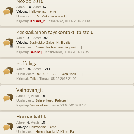
Noxbo 2016
Aiheet
:
10
,
Viestit
:
57
Valvojat:
Hellowenisti
,
Teme
Uusin viesti:
Re: Mökkivaraukset
Kirjoittaja
Keisari_P
, Keskiviikko, 01.06.2016 20:18
Keskiaikainen täyskontakti taistelu
Aiheet
:
31
,
Viestit
:
348
Valvojat:
Susikukko
,
Zaibe
,
N.Hirvelä
Uusin viesti:
Alueen lukitseminen tai poist…
Kirjoittaja
saloneju
, Keskiviikko, 09.03.2016 14:35
Boffoliiga
Aiheet
:
36
,
Viestit
:
1241
Uusin viesti:
Re: 2014-15: 2.1. Osakilpailu…
Kirjoittaja
Triks
, Torstai, 05.02.2015 21:00
Vainovangit
Aiheet
:
7
,
Viestit
:
15
Uusin viesti:
Seitsenketju: Palaute
Kirjoittaja
Vainovalkeat
, Tiistai, 23.08.2016 08:12
Hornankattila
Aiheet
:
6
,
Viestit
:
10
Valvojat:
Hellowenisti
,
Teme
Uusin viesti:
Hornankattila IV: Kiitos, Pal…