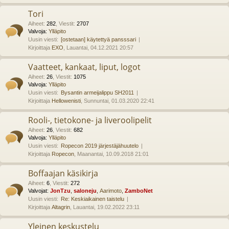
Tori
Aiheet
:
282
,
Viestit
:
2707
Valvoja:
Ylläpito
Uusin viesti:
[ostetaan] käytettyä pansssari
Kirjoittaja
EXO
, Lauantai, 04.12.2021 20:57
Vaatteet, kankaat, liput, logot
Aiheet
:
26
,
Viestit
:
1075
Valvoja:
Ylläpito
Uusin viesti:
Bysantin armeijalippu SH2011
Kirjoittaja
Hellowenisti
, Sunnuntai, 01.03.2020 22:41
Rooli-, tietokone- ja liveroolipelit
Aiheet
:
26
,
Viestit
:
682
Valvoja:
Ylläpito
Uusin viesti:
Ropecon 2019 järjestäjähuutelo
Kirjoittaja
Ropecon
, Maanantai, 10.09.2018 21:01
Boffaajan käsikirja
Aiheet
:
6
,
Viestit
:
272
Valvojat:
JonTzu
,
saloneju
,
Aarimoto
,
ZamboNet
Uusin viesti:
Re: Keskiaikainen taistelu
Kirjoittaja
Altagrin
, Lauantai, 19.02.2022 23:11
Yleinen keskustelu