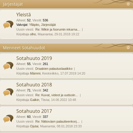
Järjestäjät
Yleistä
Aiheet
:
52
,
Viestit
:
536
Valvojat:
Ylläpito
,
Järjestäjät
Uusin viesti:
Re: Wikin ja foorumin inkarna…
Kirjoittaja
olho
, Maanantai, 29.01.2018 19:22
Menneet Sotahuudot
Sotahuuto 2019
Aiheet
:
55
,
Viestit
:
261
Uusin viesti:
Draakien palautuslaatikko
Kirjoittaja
Mämmi
, Keskiviikko, 17.07.2019 14:20
Sotahuuto 2018
Aiheet
:
71
,
Viestit
:
342
Uusin viesti:
Re: Kuvat, videot ja uutisoin…
Kirjoittaja
Galkin
, Tiistai, 14.06.2022 10:48
Sotahuuto 2017
Aiheet
:
60
,
Viestit
:
337
Uusin viesti:
Re: Niittoväen palautteenkorj…
Kirjoittaja
Ojutai
, Maanantai, 08.01.2018 23:33