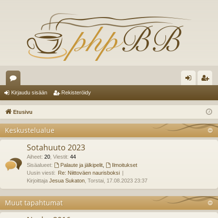
es
irj
ek
Kirjaudu sisään
Rekisteröidy
ku
au
ist
Etusivu
st
du
er
Keskustelualue
el
si
öi
Sotahuuto 2023
ua
sä
dy
Aiheet
:
20
,
Viestit
:
44
lu
Sisäalueet:
Palaute ja jälkipelit
,
Ilmoitukset
än
Uusin viesti:
Re: Niittoväen naurisboksi
ee
Kirjoittaja
Jesua Sukaton
, Torstai, 17.08.2023 23:37
t
Muut tapahtumat