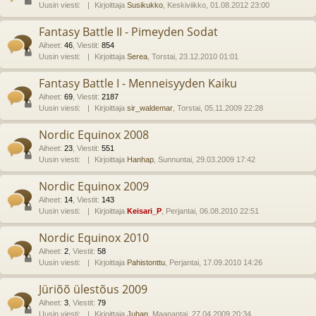
Uusin viesti:
Kirjoittaja
Susikukko
, Keskiviikko, 01.08.2012 23:00
Fantasy Battle II - Pimeyden Sodat
Aiheet
:
46
,
Viestit
:
854
Uusin viesti:
Kirjoittaja
Serea
, Torstai, 23.12.2010 01:01
Fantasy Battle I - Menneisyyden Kaiku
Aiheet
:
69
,
Viestit
:
2187
Uusin viesti:
Kirjoittaja
sir_waldemar
, Torstai, 05.11.2009 22:28
Nordic Equinox 2008
Aiheet
:
23
,
Viestit
:
551
Uusin viesti:
Kirjoittaja
Hanhap
, Sunnuntai, 29.03.2009 17:42
Nordic Equinox 2009
Aiheet
:
14
,
Viestit
:
143
Uusin viesti:
Kirjoittaja
Keisari_P
, Perjantai, 06.08.2010 22:51
Nordic Equinox 2010
Aiheet
:
2
,
Viestit
:
58
Uusin viesti:
Kirjoittaja
Pahistonttu
, Perjantai, 17.09.2010 14:26
Jüriõõ ülestõus 2009
Aiheet
:
3
,
Viestit
:
79
Uusin viesti:
Kirjoittaja
Juhan
, Maanantai, 27.04.2009 20:34