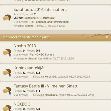
Kirjoittaja
Bernard
, Keskiviikko, 31.07.2013 11:17
Sotahuuto 2014 international
Aiheet
:
5
,
Viestit
:
25
Valvoja:
Sotahuuto 2013 järjestäjät
Uusin viesti:
Re: Feedback and reminiscence
Kirjoittaja
Athene
, Torstai, 07.08.2014 12:53
Menneet tapahtumat, muut
Noxbo 2013
Aiheet
:
14
,
Viestit
:
265
Uusin viesti:
Re: NOXBO kuvat
Kirjoittaja
Amileontti
, Keskiviikko, 31.07.2013 12:20
Kuninkaantekijät
Aiheet
:
31
,
Viestit
:
313
Uusin viesti:
Kirjoittaja
Korpimölli
, Lauantai, 01.09.2012 09:36
Fantasy Battle III - Viimeinen Sinetti
Aiheet
:
42
,
Viestit
:
571
Uusin viesti:
Kirjoittaja
Misumasu
, Keskiviikko, 01.02.2012 00:06
NOXBO 3
Aiheet
:
16
,
Viestit
:
331