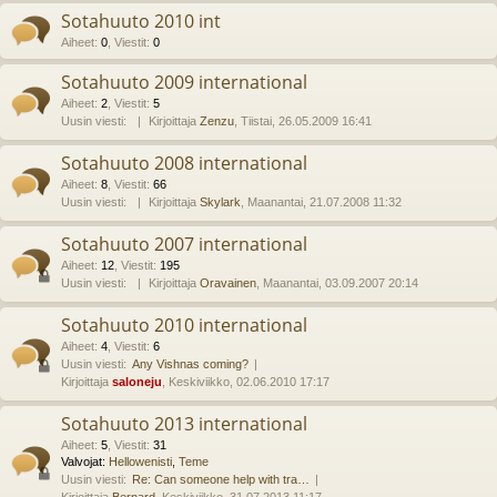
Sotahuuto 2010 int
Aiheet
:
0
,
Viestit
:
0
Sotahuuto 2009 international
Aiheet
:
2
,
Viestit
:
5
Uusin viesti:
Kirjoittaja
Zenzu
, Tiistai, 26.05.2009 16:41
Sotahuuto 2008 international
Aiheet
:
8
,
Viestit
:
66
Uusin viesti:
Kirjoittaja
Skylark
, Maanantai, 21.07.2008 11:32
Sotahuuto 2007 international
Aiheet
:
12
,
Viestit
:
195
Uusin viesti:
Kirjoittaja
Oravainen
, Maanantai, 03.09.2007 20:14
Sotahuuto 2010 international
Aiheet
:
4
,
Viestit
:
6
Uusin viesti:
Any Vishnas coming?
Kirjoittaja
saloneju
, Keskiviikko, 02.06.2010 17:17
Sotahuuto 2013 international
Aiheet
:
5
,
Viestit
:
31
Valvojat:
Hellowenisti
,
Teme
Uusin viesti:
Re: Can someone help with tra…