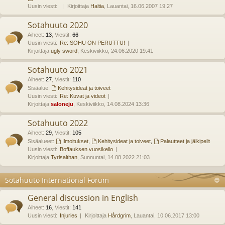
Uusin viesti:
Kirjoittaja
Haltia
, Lauantai, 16.06.2007 19:27
Sotahuuto 2020
Aiheet
:
13
,
Viestit
:
66
Uusin viesti:
Re: SOHU ON PERUTTU!
Kirjoittaja
ugly sword
, Keskiviikko, 24.06.2020 19:41
Sotahuuto 2021
Aiheet
:
27
,
Viestit
:
110
Sisäalue:
Kehitysideat ja toiveet
Uusin viesti:
Re: Kuvat ja videot
Kirjoittaja
saloneju
, Keskiviikko, 14.08.2024 13:36
Sotahuuto 2022
Aiheet
:
29
,
Viestit
:
105
Sisäalueet:
Ilmoitukset
,
Kehitysideat ja toiveet
,
Palautteet ja jälkipelit
Uusin viesti:
Boffauksen vuosikello
Kirjoittaja
Tyrisalthan
, Sunnuntai, 14.08.2022 21:03
Sotahuuto International Forum
General discussion in English
Aiheet
:
16
,
Viestit
:
141
Uusin viesti:
Injuries
Kirjoittaja
Hårdgrim
, Lauantai, 10.06.2017 13:00