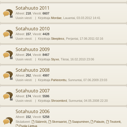
Sotahuuto 2011
Aiheet
:
218
,
Viestit
:
6607
Uusin viesti:
Kirjoittaja
Mordae
, Lauantai, 03.03.2012 14:41
Sotahuuto 2010
Aiheet
:
157
,
Viestit
:
4428
Uusin viesti:
Kirjoittaja
Sleepless
, Perjantai, 17.06.2011 02:16
Sotahuuto 2009
Aiheet
:
254
,
Viestit
:
8467
Uusin viesti:
Kirjoittaja
Styxe
, Tiistai, 16.02.2010 23:06
Sotahuuto 2008
Aiheet
:
262
,
Viestit
:
4997
Uusin viesti:
Kirjoittaja
Pahistonttu
, Sunnuntai, 07.06.2009 23:03
Sotahuuto 2007
Aiheet
:
174
,
Viestit
:
5586
Uusin viesti:
Kirjoittaja
Shroomlord
, Sunnuntai, 04.05.2008 22:20
Sotahuuto 2006
Aiheet
:
152
,
Viestit
:
5258
Sisäalueet:
Säännöt
,
Skenaariot
,
Saapuminen
,
Palaute
,
Teutonit
,
Puola-Liettua