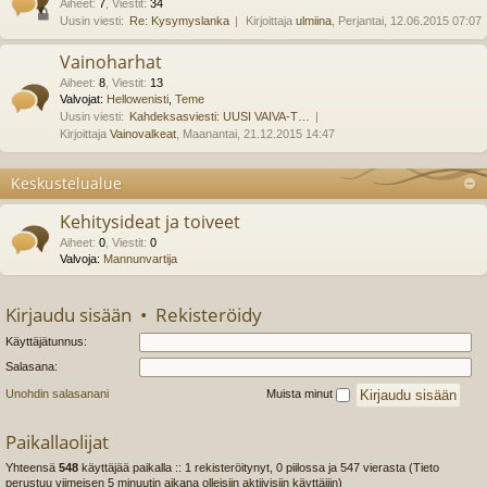
Aiheet
:
7
,
Viestit
:
34
Uusin viesti:
Re: Kysymyslanka
Kirjoittaja
ulmiina
, Perjantai, 12.06.2015 07:07
Vainoharhat
Aiheet
:
8
,
Viestit
:
13
Valvojat:
Hellowenisti
,
Teme
Uusin viesti:
Kahdeksasviesti: UUSI VAIVA-T…
Kirjoittaja
Vainovalkeat
, Maanantai, 21.12.2015 14:47
Keskustelualue
Kehitysideat ja toiveet
Aiheet
:
0
,
Viestit
:
0
Valvoja:
Mannunvartija
Kirjaudu sisään
•
Rekisteröidy
Käyttäjätunnus:
Salasana:
Unohdin salasanani
Muista minut
Paikallaolijat
Yhteensä
548
käyttäjää paikalla :: 1 rekisteröitynyt, 0 piilossa ja 547 vierasta (Tieto
perustuu viimeisen 5 minuutin aikana olleisiin aktiivisiin käyttäjiin)