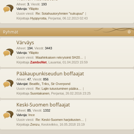
Aiheet
:
3
,
Viestit
:
193
Valvoja:
Ylläpito
Uusin viesti:
Re: Sotahuutoryhmien "sukupuu"
Kirjoittaja
Hyppyrotta
, Perjantai, 06.12.2013 02:43
Ryhmät
Värväys
Aiheet
:
194
,
Viestit
:
3443
Valvoja:
Ylläpito
Uusin viesti:
Maahinkaisen rekrytointi SH20…
Kirjoittaja
ZamboNet
, Lauantai, 01.04.2023 15:59
Pääkaupunkiseudun boffaajat
Aiheet
:
47
,
Viestit
:
856
Valvojat:
Beatific
,
Triks
,
Sir Overpond
Uusin viesti:
Re: Lajiin tutustuminen pääka…
Kirjoittaja
Suontakanen
, Perjantai, 26.02.2016 23:25
Keski-Suomen boffaajat
Aiheet
:
85
,
Viestit
:
1332
Valvoja:
Ince
Uusin viesti:
Re: Keski-Suomen harjoitusten…
Kirjoittaja
Zenzu
, Keskiviikko, 16.05.2018 15:19