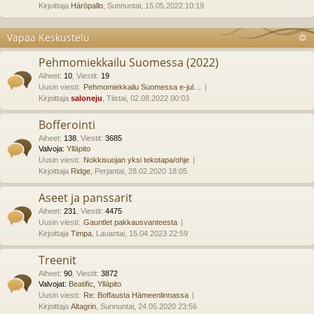
Kirjoittaja
Häröpallo
, Sunnuntai, 15.05.2022 10:19
Vapaa Keskustelu
Pehmomiekkailu Suomessa (2022)
Aiheet
:
10
,
Viestit
:
19
Uusin viesti:
Pehmomiekkailu Suomessa e-jul…
Kirjoittaja
saloneju
, Tiistai, 02.08.2022 00:03
Bofferointi
Aiheet
:
138
,
Viestit
:
3685
Valvoja:
Ylläpito
Uusin viesti:
Nokkisuojan yksi tekotapa/ohje
Kirjoittaja
Ridge
, Perjantai, 28.02.2020 18:05
Aseet ja panssarit
Aiheet
:
231
,
Viestit
:
4475
Uusin viesti:
Gauntlet pakkausvanteesta
Kirjoittaja
Timpa
, Lauantai, 15.04.2023 22:59
Treenit
Aiheet
:
90
,
Viestit
:
3872
Valvojat:
Beatific
,
Ylläpito
Uusin viesti:
Re: Boffausta Hämeenlinnassa
Kirjoittaja
Altagrin
, Sunnuntai, 24.05.2020 23:56