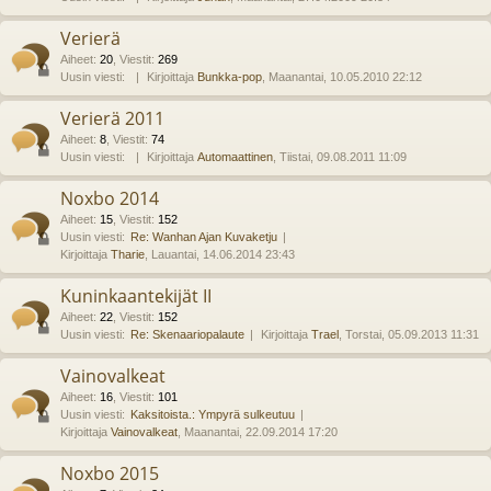
Verierä
Aiheet
:
20
,
Viestit
:
269
Uusin viesti:
Kirjoittaja
Bunkka-pop
, Maanantai, 10.05.2010 22:12
Verierä 2011
Aiheet
:
8
,
Viestit
:
74
Uusin viesti:
Kirjoittaja
Automaattinen
, Tiistai, 09.08.2011 11:09
Noxbo 2014
Aiheet
:
15
,
Viestit
:
152
Uusin viesti:
Re: Wanhan Ajan Kuvaketju
Kirjoittaja
Tharie
, Lauantai, 14.06.2014 23:43
Kuninkaantekijät II
Aiheet
:
22
,
Viestit
:
152
Uusin viesti:
Re: Skenaariopalaute
Kirjoittaja
Trael
, Torstai, 05.09.2013 11:31
Vainovalkeat
Aiheet
:
16
,
Viestit
:
101
Uusin viesti:
Kaksitoista.: Ympyrä sulkeutuu
Kirjoittaja
Vainovalkeat
, Maanantai, 22.09.2014 17:20
Noxbo 2015