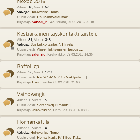
Noxbo 2016
Aiheet
:
10
,
Viestit
:
57
Valvojat:
Hellowenisti
,
Teme
Uusin viesti:
Re: Mökkivaraukset
Kirjoittaja
Keisari_P
, Keskiviikko, 01.06.2016 20:18
Keskiaikainen täyskontakti taistelu
Aiheet
:
31
,
Viestit
:
348
Valvojat:
Susikukko
,
Zaibe
,
N.Hirvelä
Uusin viesti:
Alueen lukitseminen tai poist…
Kirjoittaja
saloneju
, Keskiviikko, 09.03.2016 14:35
Boffoliiga
Aiheet
:
36
,
Viestit
:
1241
Uusin viesti:
Re: 2014-15: 2.1. Osakilpailu…
Kirjoittaja
Triks
, Torstai, 05.02.2015 21:00
Vainovangit
Aiheet
:
7
,
Viestit
:
15
Uusin viesti:
Seitsenketju: Palaute
Kirjoittaja
Vainovalkeat
, Tiistai, 23.08.2016 08:12
Hornankattila
Aiheet
:
6
,
Viestit
:
10
Valvojat:
Hellowenisti
,
Teme
Uusin viesti:
Hornankattila IV: Kiitos, Pal…