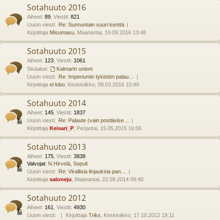
Sotahuuto 2016
Aiheet
:
89
,
Viestit
:
821
Uusin viesti:
Re: Sunnuntain suuri kenttä
Kirjoittaja
Misumasu
, Maanantai, 19.09.2016 13:48
Sotahuuto 2015
Aiheet
:
123
,
Viestit
:
1061
Sisäalue:
Kalmarin unioni
Uusin viesti:
Re: Imperiumin tykistön palau…
Kirjoittaja
el lobo
, Keskiviikko, 09.03.2016 10:49
Sotahuuto 2014
Aiheet
:
145
,
Viestit
:
1837
Uusin viesti:
Re: Palaute (vain positiivise…
Kirjoittaja
Keisari_P
, Perjantai, 15.05.2015 16:06
Sotahuuto 2013
Aiheet
:
175
,
Viestit
:
3838
Valvojat:
N.Hirvelä
,
Sopuli
Uusin viesti:
Re: Virallisia linjauksia pan…
Kirjoittaja
saloneju
, Maanantai, 22.09.2014 09:40
Sotahuuto 2012
Aiheet
:
161
,
Viestit
:
4930
Uusin viesti:
Kirjoittaja
Triks
, Keskiviikko, 17.10.2012 19:11