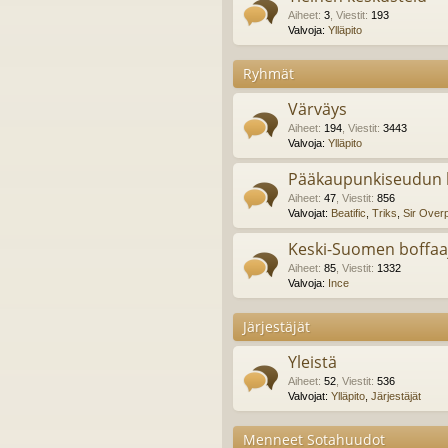
Aiheet
:
3
,
Viestit
:
193
Valvoja:
Ylläpito
Ryhmät
Värväys
Aiheet
:
194
,
Viestit
:
3443
Valvoja:
Ylläpito
Pääkaupunkiseudun b
Aiheet
:
47
,
Viestit
:
856
Valvojat:
Beatific
,
Triks
,
Sir Over
Keski-Suomen boffaa
Aiheet
:
85
,
Viestit
:
1332
Valvoja:
Ince
Järjestäjät
Yleistä
Aiheet
:
52
,
Viestit
:
536
Valvojat:
Ylläpito
,
Järjestäjät
Menneet Sotahuudot