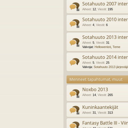
Sotahuuto 2007 inter
Aiheet
:
12
,
Viestit
:
195
Sotahuuto 2010 inter
Aiheet
:
4
,
Viestit
:
6
Sotahuuto 2013 inter
Aiheet
:
5
,
Viestit
:
31
Valvojat:
Hellowenisti
,
Teme
Sotahuuto 2014 inter
Aiheet
:
5
,
Viestit
:
25
Valvoja:
Sotahuuto 2013 järjestäj
Menneet tapahtumat, muut
Noxbo 2013
Aiheet
:
14
,
Viestit
:
265
Kuninkaantekijät
Aiheet
:
31
,
Viestit
:
313
Fantasy Battle III - Vi