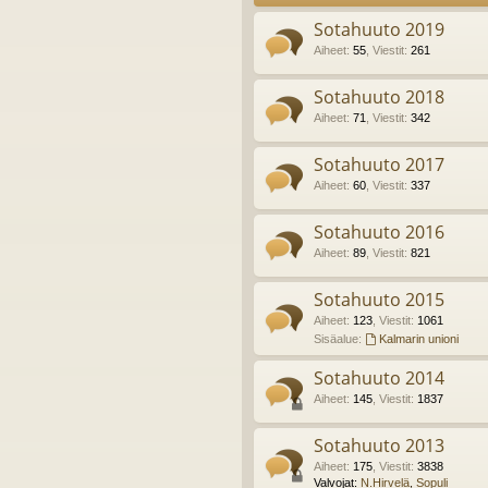
Sotahuuto 2019
Aiheet
:
55
,
Viestit
:
261
Sotahuuto 2018
Aiheet
:
71
,
Viestit
:
342
Sotahuuto 2017
Aiheet
:
60
,
Viestit
:
337
Sotahuuto 2016
Aiheet
:
89
,
Viestit
:
821
Sotahuuto 2015
Aiheet
:
123
,
Viestit
:
1061
Sisäalue:
Kalmarin unioni
Sotahuuto 2014
Aiheet
:
145
,
Viestit
:
1837
Sotahuuto 2013
Aiheet
:
175
,
Viestit
:
3838
Valvojat:
N.Hirvelä
,
Sopuli