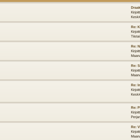
Draak
Kirjoi
Keski
Re: K
Kirjoi
Tiista
Re: N
Kirjoi
Maana
Re: S
Kirjoi
Maana
Re: I
Kirjoi
Keski
Re: P
Kirjoi
Perja
Re: V
Kirjoi
Maana