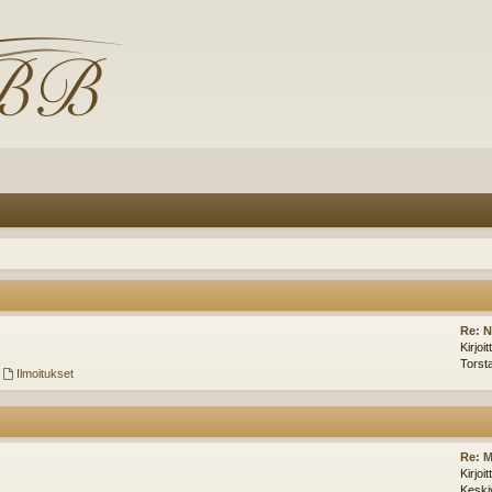
Re: N
Kirjoi
Torst
,
Ilmoitukset
Re: M
Kirjoi
Keski