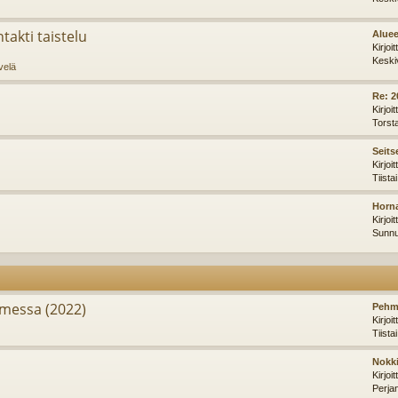
takti taistelu
Aluee
Kirjoi
Keski
velä
Re: 2
Kirjoi
Torst
Seits
Kirjoi
Tiista
Horna
Kirjoi
Sunnu
messa (2022)
Pehm
Kirjoi
Tiista
Nokki
Kirjoi
Perja