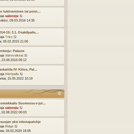
n
y
v
t
i
n lukitseminen tai poist…
ä
e
N
ttaja
saloneju
u
s
ä
viikko, 09.03.2016 14:35
u
t
y
s
i
t
i
014-15: 2.1. Osakilpailu…
ä
n
N
ttaja
Triks
u
v
ä
ai, 05.02.2015 21:00
u
i
y
s
e
t
enketju: Palaute
i
s
ä
N
ttaja
Vainovalkeat
n
t
u
ä
i, 23.08.2016 08:12
v
i
u
y
i
s
t
nkattila IV: Kiitos, Pal…
e
i
ä
N
ttaja
Häröpallo
s
n
u
ä
ntai, 15.05.2022 10:19
t
v
u
y
i
i
s
t
e
i
ä
s
n
u
t
v
u
omiekkailu Suomessa e-jul…
i
i
s
N
ttaja
saloneju
e
i
ä
i, 02.08.2022 00:03
s
n
y
t
v
t
suojan yksi tekotapa/ohje
i
i
ä
N
ttaja
Ridge
e
u
ä
ntai, 28.02.2020 18:05
s