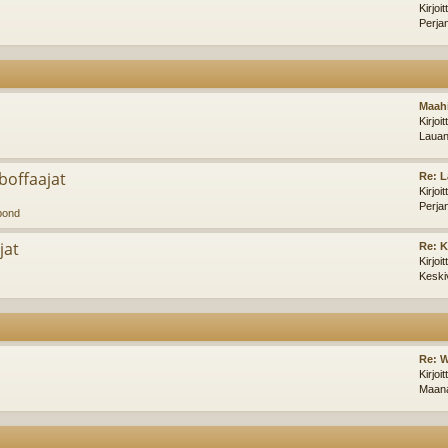
Kirjoi
Perja
Maahi
Kirjoi
Lauan
offaajat
Re: L
Kirjoi
Perja
pond
jat
Re: 
Kirjoi
Keski
Re: W
Kirjoi
Maana