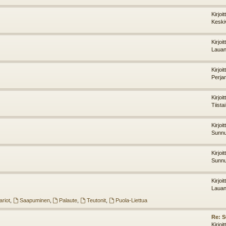
Kirjoi
Keski
Kirjoi
Lauan
Kirjoi
Perja
Kirjoi
Tiista
Kirjoi
Sunnu
Kirjoi
Sunnu
Kirjoi
Lauan
riot
,
Saapuminen
,
Palaute
,
Teutonit
,
Puola-Liettua
Re: 
Kirjoi