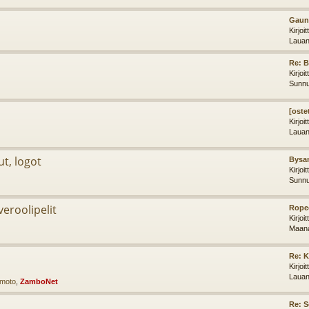
Gaunt
Kirjoi
Lauan
Re: 
Kirjoi
Sunnu
[oste
Kirjoi
Lauan
ut, logot
Bysan
Kirjoi
Sunnu
iveroolipelit
Ropec
Kirjoi
Maana
Re: K
Kirjoi
Lauan
imoto
,
ZamboNet
Re: 