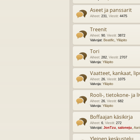
Aseet ja panssarit
Aiheet
:
231
,
Viestit
:
4475
Treenit
Aiheet
:
90
,
Viestit
:
3872
Valvojat:
Beatific
,
Ylläpito
Tori
Aiheet
:
282
,
Viestit
:
2707
Valvoja:
Ylläpito
Vaatteet, kankaat, lip
Aiheet
:
26
,
Viestit
:
1075
Valvoja:
Ylläpito
Rooli-, tietokone- ja l
Aiheet
:
26
,
Viestit
:
682
Valvoja:
Ylläpito
Boffaajan käsikirja
Aiheet
:
6
,
Viestit
:
272
Valvojat:
JonTzu
,
saloneju
,
Aar
Yleinen keskustelu