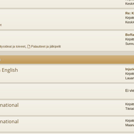
Keski
Re: K
Kirjoi
Keski
et
Boffa
Kirjoi
Sunnu
tysideat ja toiveet
,
Palautteet ja jälkipelit
m
 English
Injur
Kirjoi
Lauan
Ei vi
national
Kirjoi
Tiista
national
Kirjoi
Maana