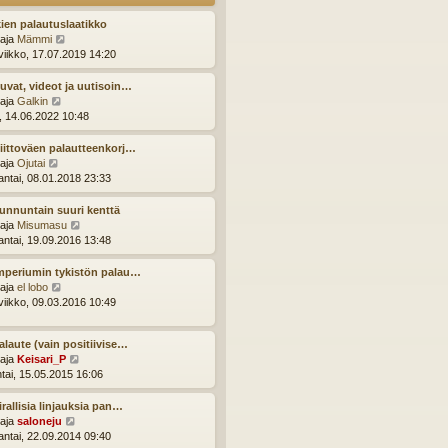
u
s
u
t
ien palautuslaatikko
s
i
N
ttaja
Mämmi
i
ä
viikko, 17.07.2019 14:20
n
y
v
t
uvat, videot ja uutisoin…
i
ä
N
ttaja
Galkin
e
u
ä
i, 14.06.2022 10:48
s
u
y
t
s
t
iittoväen palautteenkorj…
i
i
ä
N
ttaja
Ojutai
n
u
ä
ntai, 08.01.2018 23:33
v
u
y
i
s
t
unnuntain suuri kenttä
e
i
ä
N
ttaja
Misumasu
s
n
u
ä
ntai, 19.09.2016 13:48
t
v
u
y
i
i
s
t
mperiumin tykistön palau…
e
i
ä
N
ttaja
el lobo
s
n
u
ä
viikko, 09.03.2016 10:49
t
v
u
y
i
i
s
t
e
alaute (vain positiivise…
i
ä
s
N
ttaja
Keisari_P
n
u
t
ä
ntai, 15.05.2015 16:06
v
u
i
y
i
s
t
e
irallisia linjauksia pan…
i
ä
s
N
ttaja
saloneju
n
u
t
ä
ntai, 22.09.2014 09:40
v