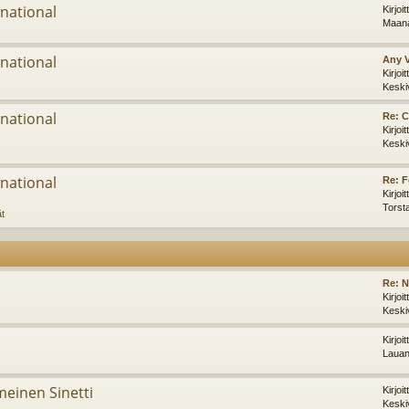
national
Kirjoi
Maana
national
Any 
Kirjoi
Keski
national
Re: C
Kirjoi
Keski
national
Re: F
Kirjoi
Torst
ät
Re: 
Kirjoi
Keski
Kirjoi
Lauan
imeinen Sinetti
Kirjoi
Keski