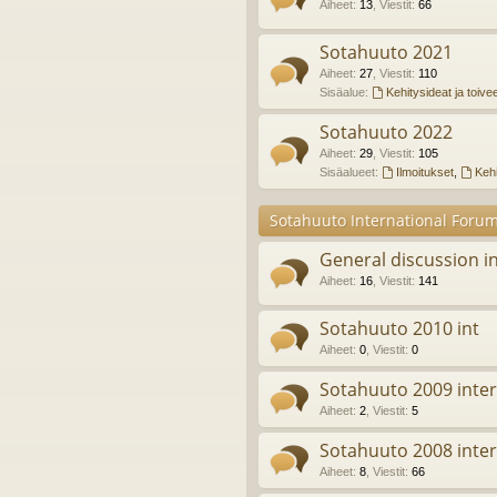
Aiheet
:
13
,
Viestit
:
66
Sotahuuto 2021
Aiheet
:
27
,
Viestit
:
110
Sisäalue:
Kehitysideat ja toive
Sotahuuto 2022
Aiheet
:
29
,
Viestit
:
105
Sisäalueet:
Ilmoitukset
,
Kehi
Sotahuuto International Foru
General discussion in
Aiheet
:
16
,
Viestit
:
141
Sotahuuto 2010 int
Aiheet
:
0
,
Viestit
:
0
Sotahuuto 2009 inter
Aiheet
:
2
,
Viestit
:
5
Sotahuuto 2008 inter
Aiheet
:
8
,
Viestit
:
66