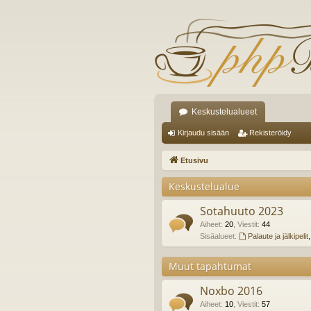
Keskustelualueet
Kirjaudu sisään
Rekisteröidy
Etusivu
Keskustelualue
Sotahuuto 2023
Aiheet
:
20
,
Viestit
:
44
Sisäalueet:
Palaute ja jälkipelit
Muut tapahtumat
Noxbo 2016
Aiheet
:
10
,
Viestit
:
57