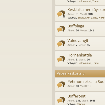
Valvojat:
Hellowenisti
,
Teme
Keskiaikainen täyskon
Aiheet
:
31
,
Viestit
:
348
Valvojat:
Susikukko
,
Zaibe
,
N.Hir
Boffoliiga
Aiheet
:
36
,
Viestit
:
1241
Vainovangit
Aiheet
:
7
,
Viestit
:
15
Hornankattila
Aiheet
:
6
,
Viestit
:
10
Valvojat:
Hellowenisti
,
Teme
Vapaa Keskustelu
Pehmomiekkailu Suo
Aiheet
:
10
,
Viestit
:
19
Bofferointi
Aiheet
:
138
,
Viestit
:
3685
Valvoja:
Ylläpito