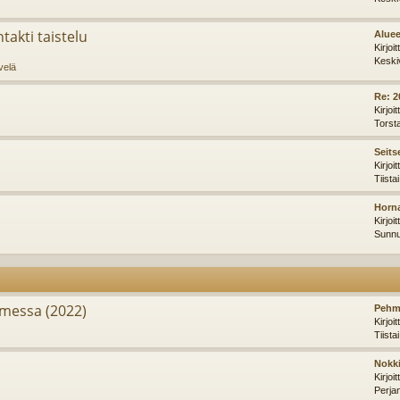
takti taistelu
Aluee
Kirjoi
Keski
velä
Re: 2
Kirjoi
Torst
Seits
Kirjoi
Tiista
Horna
Kirjoi
Sunnu
messa (2022)
Pehm
Kirjoi
Tiista
Nokki
Kirjoi
Perja