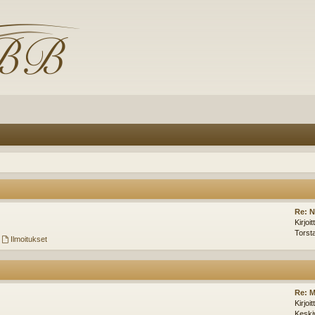
Re: N
Kirjoi
Torst
,
Ilmoitukset
Re: M
Kirjoi
Keski