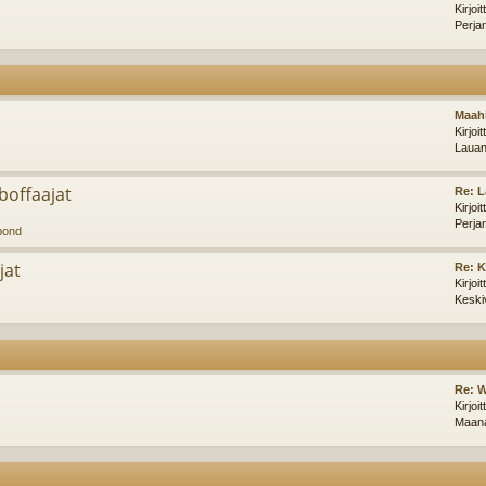
Kirjoi
Perja
Maahi
Kirjoi
Lauan
offaajat
Re: L
Kirjoi
Perja
pond
jat
Re: 
Kirjoi
Keski
Re: W
Kirjoi
Maana