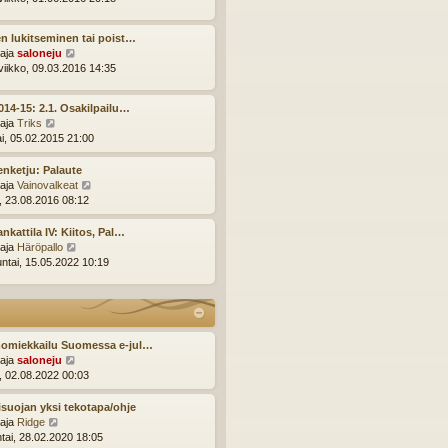
n
y
v
t
i
n lukitseminen tai poist…
ä
e
N
ttaja
saloneju
u
s
ä
viikko, 09.03.2016 14:35
u
t
y
s
i
t
i
014-15: 2.1. Osakilpailu…
ä
n
N
ttaja
Triks
u
v
ä
ai, 05.02.2015 21:00
u
i
y
s
e
t
enketju: Palaute
i
s
ä
N
ttaja
Vainovalkeat
n
t
u
ä
i, 23.08.2016 08:12
v
i
u
y
i
s
t
nkattila IV: Kiitos, Pal…
e
i
ä
N
ttaja
Häröpallo
s
n
u
ä
ntai, 15.05.2022 10:19
t
v
u
y
i
i
s
t
e
i
ä
s
n
u
t
v
u
omiekkailu Suomessa e-jul…
i
i
s
N
ttaja
saloneju
e
i
ä
i, 02.08.2022 00:03
s
n
y
t
v
t
suojan yksi tekotapa/ohje
i
i
ä
N
ttaja
Ridge
e
u
ä
ntai, 28.02.2020 18:05
s