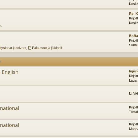
Keski
Re: K
Kirjoi
Keski
et
Boffa
Kirjoi
Sunnu
tysideat ja toiveet
,
Palautteet ja jälkipelit
m
 English
Injur
Kirjoi
Lauan
Ei vi
national
Kirjoi
Tiista
national
Kirjoi
Maana