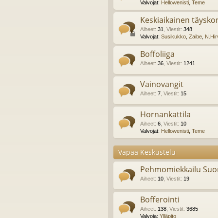
Valvojat:
Hellowenisti
,
Teme
Keskiaikainen täyskon
Aiheet
:
31
,
Viestit
:
348
Valvojat:
Susikukko
,
Zaibe
,
N.Hir
Boffoliiga
Aiheet
:
36
,
Viestit
:
1241
Vainovangit
Aiheet
:
7
,
Viestit
:
15
Hornankattila
Aiheet
:
6
,
Viestit
:
10
Valvojat:
Hellowenisti
,
Teme
Vapaa Keskustelu
Pehmomiekkailu Suo
Aiheet
:
10
,
Viestit
:
19
Bofferointi
Aiheet
:
138
,
Viestit
:
3685
Valvoja:
Ylläpito