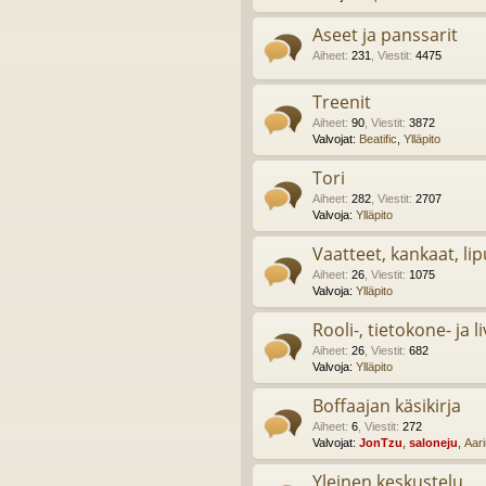
Aseet ja panssarit
Aiheet
:
231
,
Viestit
:
4475
Treenit
Aiheet
:
90
,
Viestit
:
3872
Valvojat:
Beatific
,
Ylläpito
Tori
Aiheet
:
282
,
Viestit
:
2707
Valvoja:
Ylläpito
Vaatteet, kankaat, lip
Aiheet
:
26
,
Viestit
:
1075
Valvoja:
Ylläpito
Rooli-, tietokone- ja l
Aiheet
:
26
,
Viestit
:
682
Valvoja:
Ylläpito
Boffaajan käsikirja
Aiheet
:
6
,
Viestit
:
272
Valvojat:
JonTzu
,
saloneju
,
Aar
Yleinen keskustelu