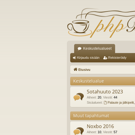
Keskustelualueet
Kirjaudu sisään
Rekisteröidy
Etusivu
Keskustelualue
Sotahuuto 2023
Aiheet
:
20
,
Viestit
:
44
Sisäalueet:
Palaute ja jälkipelit
Muut tapahtumat
Noxbo 2016
Aiheet
:
10
,
Viestit
:
57