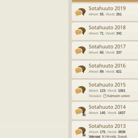
Sotahuuto 2019
Aiheet
:
55
,
Viestit
:
261
Sotahuuto 2018
Aiheet
:
71
,
Viestit
:
342
Sotahuuto 2017
Aiheet
:
60
,
Viestit
:
337
Sotahuuto 2016
Aiheet
:
89
,
Viestit
:
821
Sotahuuto 2015
Aiheet
:
123
,
Viestit
:
1061
Sisäalue:
Kalmarin unioni
Sotahuuto 2014
Aiheet
:
145
,
Viestit
:
1837
Sotahuuto 2013
Aiheet
:
175
,
Viestit
:
3838
Valvojat:
N.Hirvelä
,
Sopuli