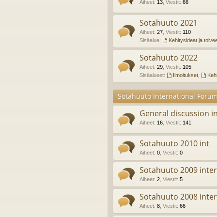
Aiheet
:
13
,
Viestit
:
66
Sotahuuto 2021
Aiheet
:
27
,
Viestit
:
110
Sisäalue:
Kehitysideat ja toive
Sotahuuto 2022
Aiheet
:
29
,
Viestit
:
105
Sisäalueet:
Ilmoitukset
,
Kehi
Sotahuuto International Foru
General discussion in
Aiheet
:
16
,
Viestit
:
141
Sotahuuto 2010 int
Aiheet
:
0
,
Viestit
:
0
Sotahuuto 2009 inter
Aiheet
:
2
,
Viestit
:
5
Sotahuuto 2008 inter
Aiheet
:
8
,
Viestit
:
66