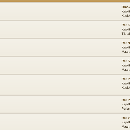
Draak
Kirjoi
Keski
Re: K
Kirjoi
Tiista
Re: N
Kirjoi
Maana
Re: S
Kirjoi
Maana
Re: I
Kirjoi
Keski
Re: P
Kirjoi
Perja
Re: V
Kirjoi
Maana