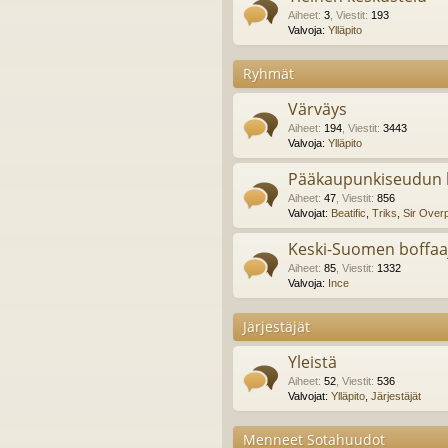
Aiheet
:
3
,
Viestit
:
193
Valvoja:
Ylläpito
Ryhmät
Värväys
Aiheet
:
194
,
Viestit
:
3443
Valvoja:
Ylläpito
Pääkaupunkiseudun b
Aiheet
:
47
,
Viestit
:
856
Valvojat:
Beatific
,
Triks
,
Sir Over
Keski-Suomen boffaa
Aiheet
:
85
,
Viestit
:
1332
Valvoja:
Ince
Järjestäjät
Yleistä
Aiheet
:
52
,
Viestit
:
536
Valvojat:
Ylläpito
,
Järjestäjät
Menneet Sotahuudot