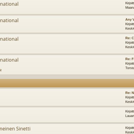
national
Kirjoi
Maana
national
Any 
Kirjoi
Keski
national
Re: C
Kirjoi
Keski
national
Re: F
Kirjoi
Torst
ät
Re: 
Kirjoi
Keski
Kirjoi
Lauan
imeinen Sinetti
Kirjoi
Keski