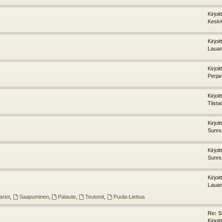
Kirjoi
Keski
Kirjoi
Lauan
Kirjoi
Perja
Kirjoi
Tiista
Kirjoi
Sunnu
Kirjoi
Sunnu
Kirjoi
Lauan
riot
,
Saapuminen
,
Palaute
,
Teutonit
,
Puola-Liettua
Re: 
Kirjoi