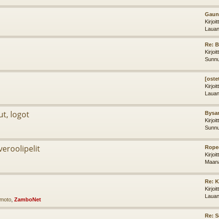
Gaunt
Kirjoi
Lauan
Re: 
Kirjoi
Sunnu
[oste
Kirjoi
Lauan
ut, logot
Bysan
Kirjoi
Sunnu
iveroolipelit
Ropec
Kirjoi
Maana
Re: K
Kirjoi
Lauan
imoto
,
ZamboNet
Re: 