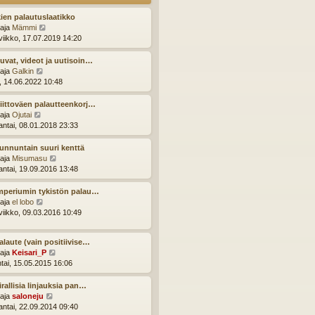
u
s
u
t
ien palautuslaatikko
s
i
N
ttaja
Mämmi
i
ä
viikko, 17.07.2019 14:20
n
y
v
t
uvat, videot ja uutisoin…
i
ä
N
ttaja
Galkin
e
u
ä
i, 14.06.2022 10:48
s
u
y
t
s
t
iittoväen palautteenkorj…
i
i
ä
N
ttaja
Ojutai
n
u
ä
ntai, 08.01.2018 23:33
v
u
y
i
s
t
unnuntain suuri kenttä
e
i
ä
N
ttaja
Misumasu
s
n
u
ä
ntai, 19.09.2016 13:48
t
v
u
y
i
i
s
t
mperiumin tykistön palau…
e
i
ä
N
ttaja
el lobo
s
n
u
ä
viikko, 09.03.2016 10:49
t
v
u
y
i
i
s
t
e
alaute (vain positiivise…
i
ä
s
N
ttaja
Keisari_P
n
u
t
ä
ntai, 15.05.2015 16:06
v
u
i
y
i
s
t
e
irallisia linjauksia pan…
i
ä
s
N
ttaja
saloneju
n
u
t
ä
ntai, 22.09.2014 09:40
v