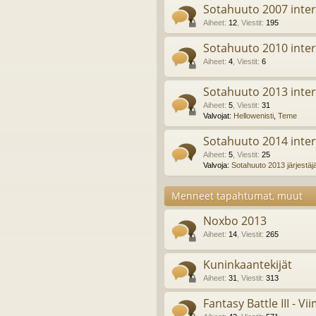
Sotahuuto 2007 inter
Aiheet
:
12
,
Viestit
:
195
Sotahuuto 2010 inter
Aiheet
:
4
,
Viestit
:
6
Sotahuuto 2013 inter
Aiheet
:
5
,
Viestit
:
31
Valvojat:
Hellowenisti
,
Teme
Sotahuuto 2014 inter
Aiheet
:
5
,
Viestit
:
25
Valvoja:
Sotahuuto 2013 järjestäj
Menneet tapahtumat, muut
Noxbo 2013
Aiheet
:
14
,
Viestit
:
265
Kuninkaantekijät
Aiheet
:
31
,
Viestit
:
313
Fantasy Battle III - Vi