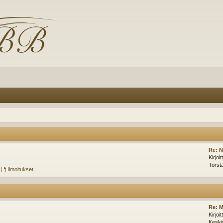
Re: N
Kirjoi
Torst
,
Ilmoitukset
Re: M
Kirjoi
Keski