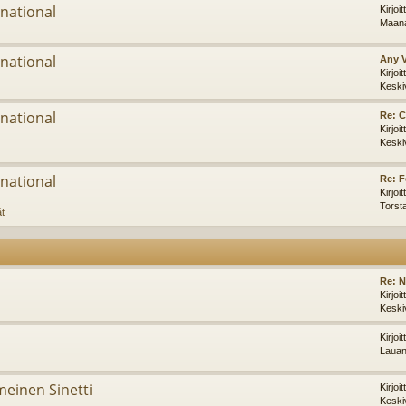
national
Kirjoi
Maana
national
Any 
Kirjoi
Keski
national
Re: C
Kirjoi
Keski
national
Re: F
Kirjoi
Torst
ät
Re: 
Kirjoi
Keski
Kirjoi
Lauan
imeinen Sinetti
Kirjoi
Keski