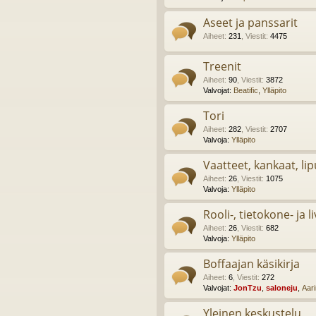
Aseet ja panssarit
Aiheet
:
231
,
Viestit
:
4475
Treenit
Aiheet
:
90
,
Viestit
:
3872
Valvojat:
Beatific
,
Ylläpito
Tori
Aiheet
:
282
,
Viestit
:
2707
Valvoja:
Ylläpito
Vaatteet, kankaat, lip
Aiheet
:
26
,
Viestit
:
1075
Valvoja:
Ylläpito
Rooli-, tietokone- ja l
Aiheet
:
26
,
Viestit
:
682
Valvoja:
Ylläpito
Boffaajan käsikirja
Aiheet
:
6
,
Viestit
:
272
Valvojat:
JonTzu
,
saloneju
,
Aar
Yleinen keskustelu