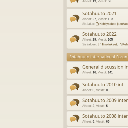
Aiheet
:
13
,
Viestit
:
66
Sotahuuto 2021
Aiheet
:
27
,
Viestit
:
110
Sisäalue:
Kehitysideat ja toive
Sotahuuto 2022
Aiheet
:
29
,
Viestit
:
105
Sisäalueet:
Ilmoitukset
,
Kehi
Sotahuuto International Foru
General discussion in
Aiheet
:
16
,
Viestit
:
141
Sotahuuto 2010 int
Aiheet
:
0
,
Viestit
:
0
Sotahuuto 2009 inter
Aiheet
:
2
,
Viestit
:
5
Sotahuuto 2008 inter
Aiheet
:
8
,
Viestit
:
66