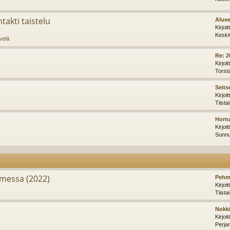
takti taistelu
Aluee
Kirjoi
Keski
velä
Re: 2
Kirjoi
Torst
Seits
Kirjoi
Tiista
Horna
Kirjoi
Sunnu
messa (2022)
Pehm
Kirjoi
Tiista
Nokki
Kirjoi
Perja