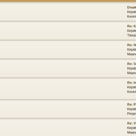
Draak
Kirjoi
Keski
Re: K
Kirjoi
Tiista
Re: N
Kirjoi
Maana
Re: S
Kirjoi
Maana
Re: I
Kirjoi
Keski
Re: P
Kirjoi
Perja
Re: V
Kirjoi
Maana