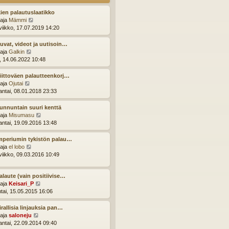
u
s
u
t
ien palautuslaatikko
s
i
N
ttaja
Mämmi
i
ä
viikko, 17.07.2019 14:20
n
y
v
t
uvat, videot ja uutisoin…
i
ä
N
ttaja
Galkin
e
u
ä
i, 14.06.2022 10:48
s
u
y
t
s
t
iittoväen palautteenkorj…
i
i
ä
N
ttaja
Ojutai
n
u
ä
ntai, 08.01.2018 23:33
v
u
y
i
s
t
unnuntain suuri kenttä
e
i
ä
N
ttaja
Misumasu
s
n
u
ä
ntai, 19.09.2016 13:48
t
v
u
y
i
i
s
t
mperiumin tykistön palau…
e
i
ä
N
ttaja
el lobo
s
n
u
ä
viikko, 09.03.2016 10:49
t
v
u
y
i
i
s
t
e
alaute (vain positiivise…
i
ä
s
N
ttaja
Keisari_P
n
u
t
ä
ntai, 15.05.2015 16:06
v
u
i
y
i
s
t
e
irallisia linjauksia pan…
i
ä
s
N
ttaja
saloneju
n
u
t
ä
ntai, 22.09.2014 09:40
v