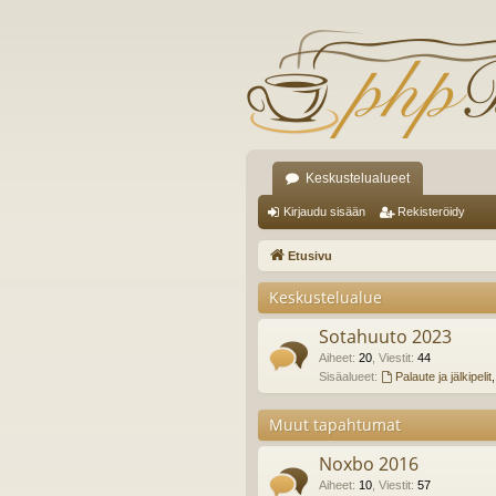
Keskustelualueet
Kirjaudu sisään
Rekisteröidy
Etusivu
Keskustelualue
Sotahuuto 2023
Aiheet
:
20
,
Viestit
:
44
Sisäalueet:
Palaute ja jälkipelit
Muut tapahtumat
Noxbo 2016
Aiheet
:
10
,
Viestit
:
57