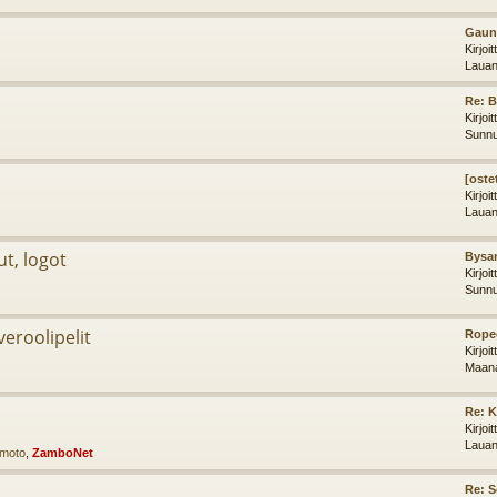
Gaunt
Kirjoi
Lauan
Re: 
Kirjoi
Sunnu
[oste
Kirjoi
Lauan
ut, logot
Bysan
Kirjoi
Sunnu
iveroolipelit
Ropec
Kirjoi
Maana
Re: K
Kirjoi
Lauan
imoto
,
ZamboNet
Re: 