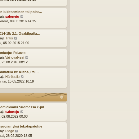
n
y
v
t
i
n lukitseminen tai poist…
ä
e
N
ttaja
saloneju
u
s
ä
viikko, 09.03.2016 14:35
u
t
y
s
i
t
i
014-15: 2.1. Osakilpailu…
ä
n
N
ttaja
Triks
u
v
ä
ai, 05.02.2015 21:00
u
i
y
s
e
t
enketju: Palaute
i
s
ä
N
ttaja
Vainovalkeat
n
t
u
ä
i, 23.08.2016 08:12
v
i
u
y
i
s
t
nkattila IV: Kiitos, Pal…
e
i
ä
N
ttaja
Häröpallo
s
n
u
ä
ntai, 15.05.2022 10:19
t
v
u
y
i
i
s
t
e
i
ä
s
n
u
t
v
u
omiekkailu Suomessa e-jul…
i
i
s
N
ttaja
saloneju
e
i
ä
i, 02.08.2022 00:03
s
n
y
t
v
t
suojan yksi tekotapa/ohje
i
i
ä
N
ttaja
Ridge
e
u
ä
ntai, 28.02.2020 18:05
s