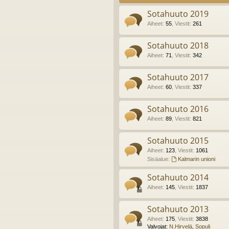
Sotahuuto 2019
Aiheet
:
55
,
Viestit
:
261
Sotahuuto 2018
Aiheet
:
71
,
Viestit
:
342
Sotahuuto 2017
Aiheet
:
60
,
Viestit
:
337
Sotahuuto 2016
Aiheet
:
89
,
Viestit
:
821
Sotahuuto 2015
Aiheet
:
123
,
Viestit
:
1061
Sisäalue:
Kalmarin unioni
Sotahuuto 2014
Aiheet
:
145
,
Viestit
:
1837
Sotahuuto 2013
Aiheet
:
175
,
Viestit
:
3838
Valvojat:
N.Hirvelä
,
Sopuli