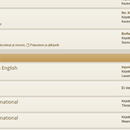
Keski
Re: K
Kirjoi
Keski
et
Boffa
Kirjoi
Sunnu
tysideat ja toiveet
,
Palautteet ja jälkipelit
m
 English
Injur
Kirjoi
Lauan
Ei vi
national
Kirjoi
Tiista
national
Kirjoi
Maana