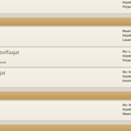
Kirjoi
Perja
Maahi
Kirjoi
Lauan
offaajat
Re: L
Kirjoi
Perja
pond
jat
Re: 
Kirjoi
Keski
Re: W
Kirjoi
Maana