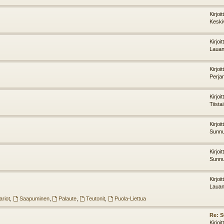
Kirjoi
Keski
Kirjoi
Lauan
Kirjoi
Perja
Kirjoi
Tiista
Kirjoi
Sunnu
Kirjoi
Sunnu
Kirjoi
Lauan
riot
,
Saapuminen
,
Palaute
,
Teutonit
,
Puola-Liettua
Re: 
Kirjoi