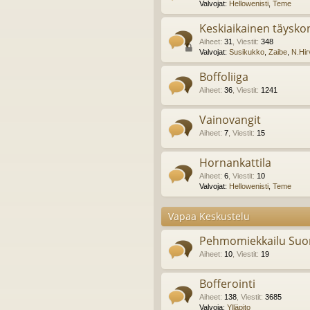
Valvojat:
Hellowenisti
,
Teme
Keskiaikainen täyskon
Aiheet
:
31
,
Viestit
:
348
Valvojat:
Susikukko
,
Zaibe
,
N.Hir
Boffoliiga
Aiheet
:
36
,
Viestit
:
1241
Vainovangit
Aiheet
:
7
,
Viestit
:
15
Hornankattila
Aiheet
:
6
,
Viestit
:
10
Valvojat:
Hellowenisti
,
Teme
Vapaa Keskustelu
Pehmomiekkailu Suo
Aiheet
:
10
,
Viestit
:
19
Bofferointi
Aiheet
:
138
,
Viestit
:
3685
Valvoja:
Ylläpito