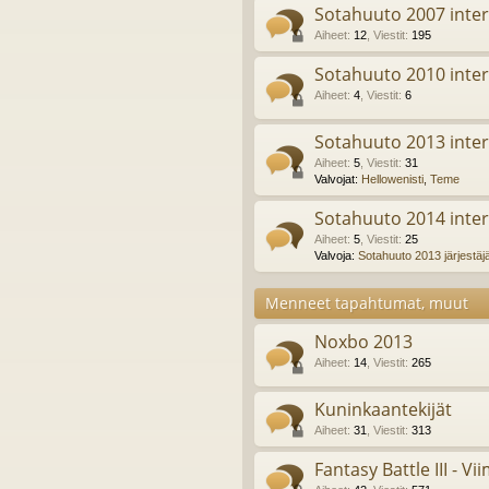
Sotahuuto 2007 inter
Aiheet
:
12
,
Viestit
:
195
Sotahuuto 2010 inter
Aiheet
:
4
,
Viestit
:
6
Sotahuuto 2013 inter
Aiheet
:
5
,
Viestit
:
31
Valvojat:
Hellowenisti
,
Teme
Sotahuuto 2014 inter
Aiheet
:
5
,
Viestit
:
25
Valvoja:
Sotahuuto 2013 järjestäj
Menneet tapahtumat, muut
Noxbo 2013
Aiheet
:
14
,
Viestit
:
265
Kuninkaantekijät
Aiheet
:
31
,
Viestit
:
313
Fantasy Battle III - Vi