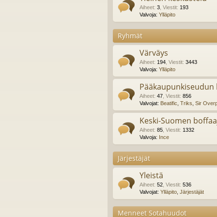
Aiheet
:
3
,
Viestit
:
193
Valvoja:
Ylläpito
Ryhmät
Värväys
Aiheet
:
194
,
Viestit
:
3443
Valvoja:
Ylläpito
Pääkaupunkiseudun b
Aiheet
:
47
,
Viestit
:
856
Valvojat:
Beatific
,
Triks
,
Sir Over
Keski-Suomen boffaa
Aiheet
:
85
,
Viestit
:
1332
Valvoja:
Ince
Järjestäjät
Yleistä
Aiheet
:
52
,
Viestit
:
536
Valvojat:
Ylläpito
,
Järjestäjät
Menneet Sotahuudot