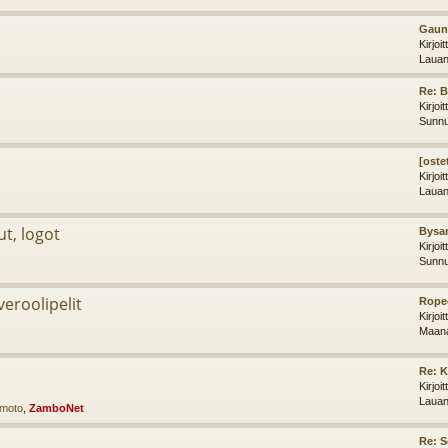
Gaunt
Kirjoi
Lauan
Re: 
Kirjoi
Sunnu
[oste
Kirjoi
Lauan
ut, logot
Bysan
Kirjoi
Sunnu
iveroolipelit
Ropec
Kirjoi
Maana
Re: K
Kirjoi
Lauan
imoto
,
ZamboNet
Re: 