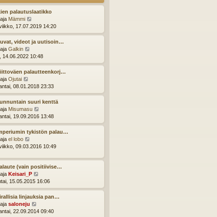
u
s
u
t
ien palautuslaatikko
s
i
N
ttaja
Mämmi
i
ä
viikko, 17.07.2019 14:20
n
y
v
t
uvat, videot ja uutisoin…
i
ä
N
ttaja
Galkin
e
u
ä
i, 14.06.2022 10:48
s
u
y
t
s
t
iittoväen palautteenkorj…
i
i
ä
N
ttaja
Ojutai
n
u
ä
ntai, 08.01.2018 23:33
v
u
y
i
s
t
unnuntain suuri kenttä
e
i
ä
N
ttaja
Misumasu
s
n
u
ä
ntai, 19.09.2016 13:48
t
v
u
y
i
i
s
t
mperiumin tykistön palau…
e
i
ä
N
ttaja
el lobo
s
n
u
ä
viikko, 09.03.2016 10:49
t
v
u
y
i
i
s
t
e
alaute (vain positiivise…
i
ä
s
N
ttaja
Keisari_P
n
u
t
ä
ntai, 15.05.2015 16:06
v
u
i
y
i
s
t
e
irallisia linjauksia pan…
i
ä
s
N
ttaja
saloneju
n
u
t
ä
ntai, 22.09.2014 09:40
v