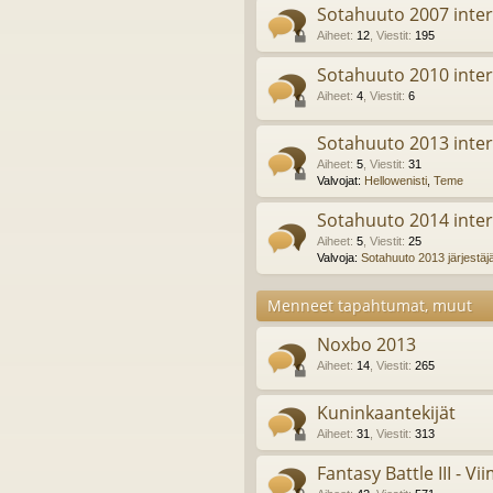
Sotahuuto 2007 inter
Aiheet
:
12
,
Viestit
:
195
Sotahuuto 2010 inter
Aiheet
:
4
,
Viestit
:
6
Sotahuuto 2013 inter
Aiheet
:
5
,
Viestit
:
31
Valvojat:
Hellowenisti
,
Teme
Sotahuuto 2014 inter
Aiheet
:
5
,
Viestit
:
25
Valvoja:
Sotahuuto 2013 järjestäj
Menneet tapahtumat, muut
Noxbo 2013
Aiheet
:
14
,
Viestit
:
265
Kuninkaantekijät
Aiheet
:
31
,
Viestit
:
313
Fantasy Battle III - Vi