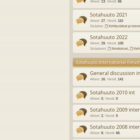
Aiheet
:
13
,
Viestit
:
66
Sotahuuto 2021
Aiheet
:
27
,
Viestit
:
110
Sisäalue:
Kehitysideat ja toive
Sotahuuto 2022
Aiheet
:
29
,
Viestit
:
105
Sisäalueet:
Ilmoitukset
,
Kehi
Sotahuuto International Foru
General discussion in
Aiheet
:
16
,
Viestit
:
141
Sotahuuto 2010 int
Aiheet
:
0
,
Viestit
:
0
Sotahuuto 2009 inter
Aiheet
:
2
,
Viestit
:
5
Sotahuuto 2008 inter
Aiheet
:
8
,
Viestit
:
66