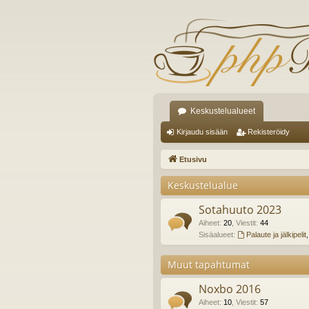
Keskustelualueet
Kirjaudu sisään
Rekisteröidy
Etusivu
Keskustelualue
Sotahuuto 2023
Aiheet
:
20
,
Viestit
:
44
Sisäalueet:
Palaute ja jälkipelit
Muut tapahtumat
Noxbo 2016
Aiheet
:
10
,
Viestit
:
57