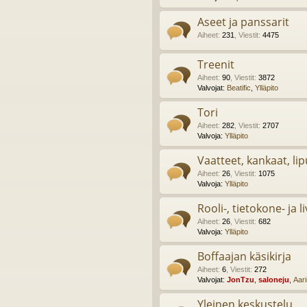
Aseet ja panssarit
Aiheet
:
231
,
Viestit
:
4475
Treenit
Aiheet
:
90
,
Viestit
:
3872
Valvojat:
Beatific
,
Ylläpito
Tori
Aiheet
:
282
,
Viestit
:
2707
Valvoja:
Ylläpito
Vaatteet, kankaat, lip
Aiheet
:
26
,
Viestit
:
1075
Valvoja:
Ylläpito
Rooli-, tietokone- ja l
Aiheet
:
26
,
Viestit
:
682
Valvoja:
Ylläpito
Boffaajan käsikirja
Aiheet
:
6
,
Viestit
:
272
Valvojat:
JonTzu
,
saloneju
,
Aar
Yleinen keskustelu