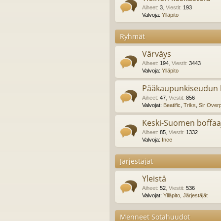
Aiheet
:
3
,
Viestit
:
193
Valvoja:
Ylläpito
Ryhmät
Värväys
Aiheet
:
194
,
Viestit
:
3443
Valvoja:
Ylläpito
Pääkaupunkiseudun b
Aiheet
:
47
,
Viestit
:
856
Valvojat:
Beatific
,
Triks
,
Sir Over
Keski-Suomen boffaa
Aiheet
:
85
,
Viestit
:
1332
Valvoja:
Ince
Järjestäjät
Yleistä
Aiheet
:
52
,
Viestit
:
536
Valvojat:
Ylläpito
,
Järjestäjät
Menneet Sotahuudot