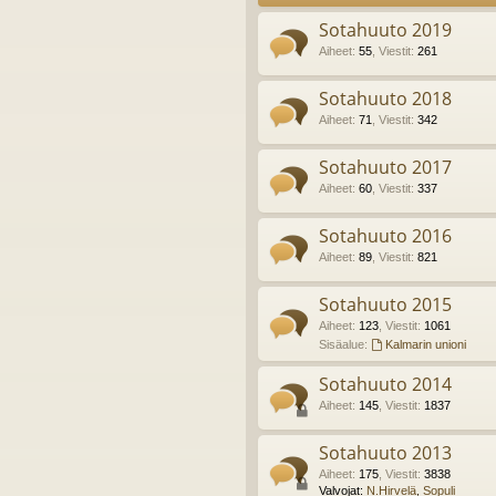
Sotahuuto 2019
Aiheet
:
55
,
Viestit
:
261
Sotahuuto 2018
Aiheet
:
71
,
Viestit
:
342
Sotahuuto 2017
Aiheet
:
60
,
Viestit
:
337
Sotahuuto 2016
Aiheet
:
89
,
Viestit
:
821
Sotahuuto 2015
Aiheet
:
123
,
Viestit
:
1061
Sisäalue:
Kalmarin unioni
Sotahuuto 2014
Aiheet
:
145
,
Viestit
:
1837
Sotahuuto 2013
Aiheet
:
175
,
Viestit
:
3838
Valvojat:
N.Hirvelä
,
Sopuli