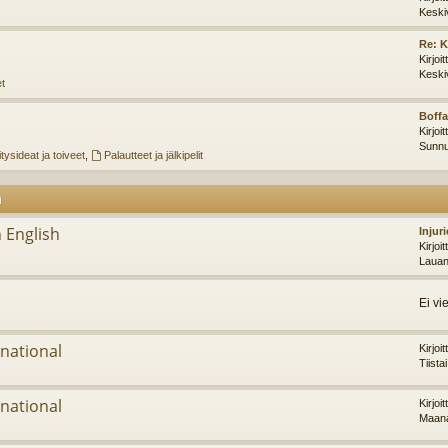
Keski
Re: K
Kirjoi
Keski
et
Boffa
Kirjoi
Sunnu
tysideat ja toiveet
,
Palautteet ja jälkipelit
m
 English
Injur
Kirjoi
Lauan
Ei vi
national
Kirjoi
Tiista
national
Kirjoi
Maana