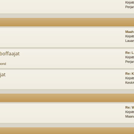
Kirjoi
Perja
Maahi
Kirjoi
Lauan
offaajat
Re: L
Kirjoi
Perja
pond
jat
Re: 
Kirjoi
Keski
Re: W
Kirjoi
Maana