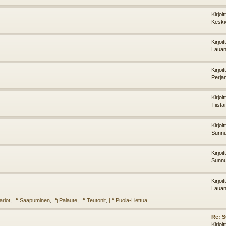
Kirjoi
Keski
Kirjoi
Lauan
Kirjoi
Perja
Kirjoi
Tiista
Kirjoi
Sunnu
Kirjoi
Sunnu
Kirjoi
Lauan
riot
,
Saapuminen
,
Palaute
,
Teutonit
,
Puola-Liettua
Re: 
Kirjoi