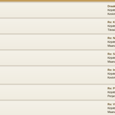
Draak
Kirjoi
Keski
Re: K
Kirjoi
Tiista
Re: N
Kirjoi
Maana
Re: S
Kirjoi
Maana
Re: I
Kirjoi
Keski
Re: P
Kirjoi
Perja
Re: V
Kirjoi
Maana