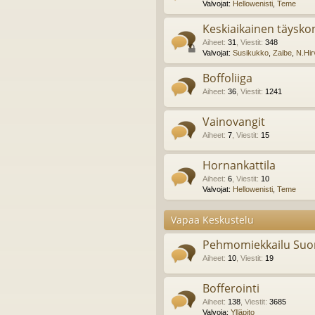
Valvojat:
Hellowenisti
,
Teme
Keskiaikainen täyskon
Aiheet
:
31
,
Viestit
:
348
Valvojat:
Susikukko
,
Zaibe
,
N.Hir
Boffoliiga
Aiheet
:
36
,
Viestit
:
1241
Vainovangit
Aiheet
:
7
,
Viestit
:
15
Hornankattila
Aiheet
:
6
,
Viestit
:
10
Valvojat:
Hellowenisti
,
Teme
Vapaa Keskustelu
Pehmomiekkailu Suo
Aiheet
:
10
,
Viestit
:
19
Bofferointi
Aiheet
:
138
,
Viestit
:
3685
Valvoja:
Ylläpito