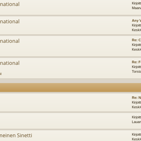
national
Kirjoi
Maana
national
Any 
Kirjoi
Keski
national
Re: C
Kirjoi
Keski
national
Re: F
Kirjoi
Torst
ät
Re: 
Kirjoi
Keski
Kirjoi
Lauan
imeinen Sinetti
Kirjoi
Keski