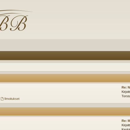
Re: N
Kirjoi
Torst
,
Ilmoitukset
Re: M
Kirjoi
Keski