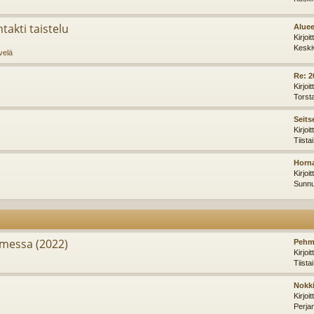
takti taistelu
Aluee
Kirjoi
Keski
velä
Re: 2
Kirjoi
Torst
Seits
Kirjoi
Tiista
Horna
Kirjoi
Sunnu
messa (2022)
Pehm
Kirjoi
Tiista
Nokki
Kirjoi
Perja