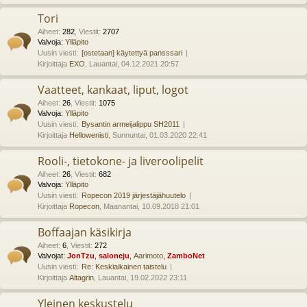
Tori
Aiheet
:
282
,
Viestit
:
2707
Valvoja:
Ylläpito
Uusin viesti:
[ostetaan] käytettyä pansssari
Kirjoittaja
EXO
, Lauantai, 04.12.2021 20:57
Vaatteet, kankaat, liput, logot
Aiheet
:
26
,
Viestit
:
1075
Valvoja:
Ylläpito
Uusin viesti:
Bysantin armeijalippu SH2011
Kirjoittaja
Hellowenisti
, Sunnuntai, 01.03.2020 22:41
Rooli-, tietokone- ja liveroolipelit
Aiheet
:
26
,
Viestit
:
682
Valvoja:
Ylläpito
Uusin viesti:
Ropecon 2019 järjestäjähuutelo
Kirjoittaja
Ropecon
, Maanantai, 10.09.2018 21:01
Boffaajan käsikirja
Aiheet
:
6
,
Viestit
:
272
Valvojat:
JonTzu
,
saloneju
,
Aarimoto
,
ZamboNet
Uusin viesti:
Re: Keskiaikainen taistelu
Kirjoittaja
Altagrin
, Lauantai, 19.02.2022 23:11
Yleinen keskustelu