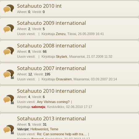
Sotahuuto 2010 int
Aiheet
:
0
,
Viestit
:
0
Sotahuuto 2009 international
Aiheet
:
2
,
Viestit
:
5
Uusin viesti:
Kirjoittaja
Zenzu
, Tiistai, 26.05.2009 16:41
Sotahuuto 2008 international
Aiheet
:
8
,
Viestit
:
66
Uusin viesti:
Kirjoittaja
Skylark
, Maanantai, 21.07.2008 11:32
Sotahuuto 2007 international
Aiheet
:
12
,
Viestit
:
195
Uusin viesti:
Kirjoittaja
Oravainen
, Maanantai, 03.09.2007 20:14
Sotahuuto 2010 international
Aiheet
:
4
,
Viestit
:
6
Uusin viesti:
Any Vishnas coming?
Kirjoittaja
saloneju
, Keskiviikko, 02.06.2010 17:17
Sotahuuto 2013 international
Aiheet
:
5
,
Viestit
:
31
Valvojat:
Hellowenisti
,
Teme
Uusin viesti:
Re: Can someone help with tra…