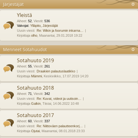
Järjestäjät
Yleistä
Aiheet
:
52
,
Viestit
:
536
Valvojat:
Ylläpito
,
Järjestäjät
Uusin viesti:
Re: Wikin ja foorumin inkarna…
Kirjoittaja
olho
, Maanantai, 29.01.2018 19:22
Menneet Sotahuudot
Sotahuuto 2019
Aiheet
:
55
,
Viestit
:
261
Uusin viesti:
Draakien palautuslaatikko
Kirjoittaja
Mämmi
, Keskiviikko, 17.07.2019 14:20
Sotahuuto 2018
Aiheet
:
71
,
Viestit
:
342
Uusin viesti:
Re: Kuvat, videot ja uutisoin…
Kirjoittaja
Galkin
, Tiistai, 14.06.2022 10:48
Sotahuuto 2017
Aiheet
:
60
,
Viestit
:
337
Uusin viesti:
Re: Niittoväen palautteenkorj…
Kirjoittaja
Ojutai
, Maanantai, 08.01.2018 23:33