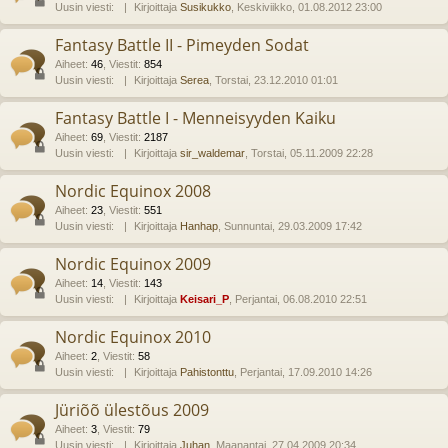
Uusin viesti:
Kirjoittaja
Susikukko
, Keskiviikko, 01.08.2012 23:00
Fantasy Battle II - Pimeyden Sodat
Aiheet
:
46
,
Viestit
:
854
Uusin viesti:
Kirjoittaja
Serea
, Torstai, 23.12.2010 01:01
Fantasy Battle I - Menneisyyden Kaiku
Aiheet
:
69
,
Viestit
:
2187
Uusin viesti:
Kirjoittaja
sir_waldemar
, Torstai, 05.11.2009 22:28
Nordic Equinox 2008
Aiheet
:
23
,
Viestit
:
551
Uusin viesti:
Kirjoittaja
Hanhap
, Sunnuntai, 29.03.2009 17:42
Nordic Equinox 2009
Aiheet
:
14
,
Viestit
:
143
Uusin viesti:
Kirjoittaja
Keisari_P
, Perjantai, 06.08.2010 22:51
Nordic Equinox 2010
Aiheet
:
2
,
Viestit
:
58
Uusin viesti:
Kirjoittaja
Pahistonttu
, Perjantai, 17.09.2010 14:26
Jüriõõ ülestõus 2009
Aiheet
:
3
,
Viestit
:
79
Uusin viesti:
Kirjoittaja
Juhan
, Maanantai, 27.04.2009 20:34