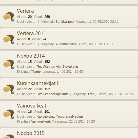
Verierä
Aiheet
:
20
,
Viestit
:
269
Uusin viesti:
Kirjoittaja
Bunkka-pop
, Maanantai, 10.05.2010 22:12
Verierä 2011
Aiheet
:
8
,
Viestit
:
74
Uusin viesti:
Kirjoittaja
Automaattinen
, Tiistai, 09.08.2011 11:09
Noxbo 2014
Aiheet
:
15
,
Viestit
:
152
Uusin viesti:
Re: Wanhan Ajan Kuvaketju
Kirjoittaja
Tharie
, Lauantai, 14.06.2014 23:43
Kuninkaantekijät II
Aiheet
:
22
,
Viestit
:
152
Uusin viesti:
Re: Skenaariopalaute
Kirjoittaja
Trael
, Torstai, 05.09.2013 11:31
Vainovalkeat
Aiheet
:
16
,
Viestit
:
101
Uusin viesti:
Kaksitoista.: Ympyrä sulkeutuu
Kirjoittaja
Vainovalkeat
, Maanantai, 22.09.2014 17:20
Noxbo 2015