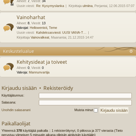
Aiheet
:
7
,
Viestit
:
34
Uusin viesti:
Re: Kysymyslanka
Kirjoittaja
ulmiina
, Perjantai, 12.06.2015 07:07
Vainoharhat
Aiheet
:
8
,
Viestit
:
13
Valvojat:
Hellowenisti
,
Teme
Uusin viesti:
Kahdeksasviesti: UUSI VAIVA-T…
Kirjoittaja
Vainovalkeat
, Maanantai, 21.12.2015 14:47
Keskustelualue
Kehitysideat ja toiveet
Aiheet
:
0
,
Viestit
:
0
Valvoja:
Mannunvartija
Kirjaudu sisään
•
Rekisteröidy
Käyttäjätunnus:
Salasana:
Unohdin salasanani
Muista minut
Paikallaolijat
Yhteensä
378
käyttäjää paikalla :: 1 rekisteröitynyt, 0 piilossa ja 377 vierasta (Tieto
perustuu viimeisen 5 minuutin aikana olleisiin aktiivisiin käyttäjiin)