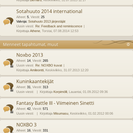
Kirjoittaja
Bernard
, Keskiviikko, 31.07.2013 11:17
Sotahuuto 2014 international
Aiheet
:
5
,
Viestit
:
25
Valvoja:
Sotahuuto 2013 järjestäjät
Uusin viesti:
Re: Feedback and reminiscence
Kirjoittaja
Athene
, Torstai, 07.08.2014 12:53
Menneet tapahtumat, muut
Noxbo 2013
Aiheet
:
14
,
Viestit
:
265
Uusin viesti:
Re: NOXBO kuvat
Kirjoittaja
Amileontti
, Keskiviikko, 31.07.2013 12:20
Kuninkaantekijät
Aiheet
:
31
,
Viestit
:
313
Uusin viesti:
Kirjoittaja
Korpimölli
, Lauantai, 01.09.2012 09:36
Fantasy Battle III - Viimeinen Sinetti
Aiheet
:
42
,
Viestit
:
571
Uusin viesti:
Kirjoittaja
Misumasu
, Keskiviikko, 01.02.2012 00:06
NOXBO 3
Aiheet
:
16
,
Viestit
:
331