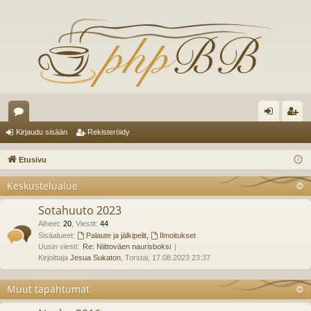
es
irj
ek
Kirjaudu sisään
Rekisteröidy
ku
au
ist
Etusivu
st
du
er
Keskustelualue
el
si
öi
Sotahuuto 2023
ua
sä
dy
Aiheet
:
20
,
Viestit
:
44
lu
Sisäalueet:
Palaute ja jälkipelit
,
Ilmoitukset
än
Uusin viesti:
Re: Niittoväen naurisboksi
ee
Kirjoittaja
Jesua Sukaton
, Torstai, 17.08.2023 23:37
t
Muut tapahtumat