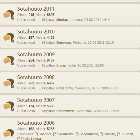
Sotahuuto 2011
Aiheet
:
218
,
Viestit
:
6607
Uusin viesti:
Kirjoittaja
Mordae
, Lauantai, 03.03.2012 14:41
Sotahuuto 2010
Aiheet
:
157
,
Viestit
:
4428
Uusin viesti:
Kirjoittaja
Sleepless
, Perjantai, 17.06.2011 02:16
Sotahuuto 2009
Aiheet
:
254
,
Viestit
:
8467
Uusin viesti:
Kirjoittaja
Styxe
, Tiistai, 16.02.2010 23:06
Sotahuuto 2008
Aiheet
:
262
,
Viestit
:
4997
Uusin viesti:
Kirjoittaja
Pahistonttu
, Sunnuntai, 07.06.2009 23:03
Sotahuuto 2007
Aiheet
:
174
,
Viestit
:
5586
Uusin viesti:
Kirjoittaja
Shroomlord
, Sunnuntai, 04.05.2008 22:20
Sotahuuto 2006
Aiheet
:
152
,
Viestit
:
5258
Sisäalueet:
Säännöt
,
Skenaariot
,
Saapuminen
,
Palaute
,
Teutonit
,
Puola-Liettua