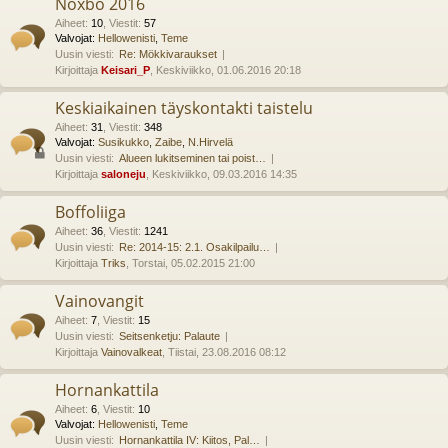
Noxbo 2016
Aiheet
:
10
,
Viestit
:
57
Valvojat:
Hellowenisti
,
Teme
Uusin viesti:
Re: Mökkivaraukset
Kirjoittaja
Keisari_P
, Keskiviikko, 01.06.2016 20:18
Keskiaikainen täyskontakti taistelu
Aiheet
:
31
,
Viestit
:
348
Valvojat:
Susikukko
,
Zaibe
,
N.Hirvelä
Uusin viesti:
Alueen lukitseminen tai poist…
Kirjoittaja
saloneju
, Keskiviikko, 09.03.2016 14:35
Boffoliiga
Aiheet
:
36
,
Viestit
:
1241
Uusin viesti:
Re: 2014-15: 2.1. Osakilpailu…
Kirjoittaja
Triks
, Torstai, 05.02.2015 21:00
Vainovangit
Aiheet
:
7
,
Viestit
:
15
Uusin viesti:
Seitsenketju: Palaute
Kirjoittaja
Vainovalkeat
, Tiistai, 23.08.2016 08:12
Hornankattila
Aiheet
:
6
,
Viestit
:
10
Valvojat:
Hellowenisti
,
Teme
Uusin viesti:
Hornankattila IV: Kiitos, Pal…