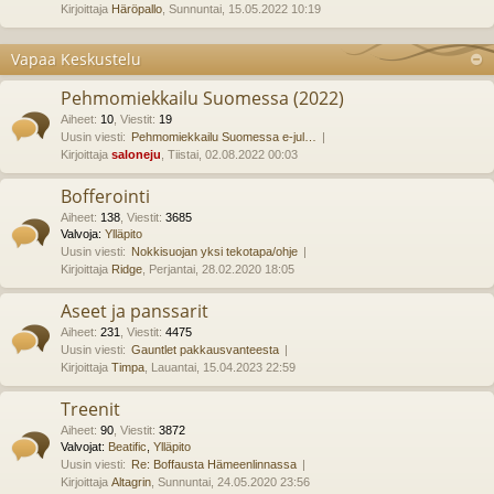
Kirjoittaja
Häröpallo
, Sunnuntai, 15.05.2022 10:19
Vapaa Keskustelu
Pehmomiekkailu Suomessa (2022)
Aiheet
:
10
,
Viestit
:
19
Uusin viesti:
Pehmomiekkailu Suomessa e-jul…
Kirjoittaja
saloneju
, Tiistai, 02.08.2022 00:03
Bofferointi
Aiheet
:
138
,
Viestit
:
3685
Valvoja:
Ylläpito
Uusin viesti:
Nokkisuojan yksi tekotapa/ohje
Kirjoittaja
Ridge
, Perjantai, 28.02.2020 18:05
Aseet ja panssarit
Aiheet
:
231
,
Viestit
:
4475
Uusin viesti:
Gauntlet pakkausvanteesta
Kirjoittaja
Timpa
, Lauantai, 15.04.2023 22:59
Treenit
Aiheet
:
90
,
Viestit
:
3872
Valvojat:
Beatific
,
Ylläpito
Uusin viesti:
Re: Boffausta Hämeenlinnassa
Kirjoittaja
Altagrin
, Sunnuntai, 24.05.2020 23:56