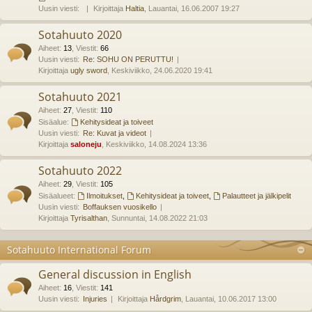
Uusin viesti:
Kirjoittaja
Haltia
, Lauantai, 16.06.2007 19:27
Sotahuuto 2020
Aiheet
:
13
,
Viestit
:
66
Uusin viesti:
Re: SOHU ON PERUTTU!
Kirjoittaja
ugly sword
, Keskiviikko, 24.06.2020 19:41
Sotahuuto 2021
Aiheet
:
27
,
Viestit
:
110
Sisäalue:
Kehitysideat ja toiveet
Uusin viesti:
Re: Kuvat ja videot
Kirjoittaja
saloneju
, Keskiviikko, 14.08.2024 13:36
Sotahuuto 2022
Aiheet
:
29
,
Viestit
:
105
Sisäalueet:
Ilmoitukset
,
Kehitysideat ja toiveet
,
Palautteet ja jälkipelit
Uusin viesti:
Boffauksen vuosikello
Kirjoittaja
Tyrisalthan
, Sunnuntai, 14.08.2022 21:03
Sotahuuto International Forum
General discussion in English
Aiheet
:
16
,
Viestit
:
141
Uusin viesti:
Injuries
Kirjoittaja
Hårdgrim
, Lauantai, 10.06.2017 13:00