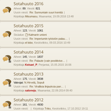
Sotahuuto 2016
Aiheet
:
89
,
Viestit
:
821
Uusin viesti:
Re: Sunnuntain suuri kenttä
Kirjoittaja
Misumasu
, Maanantai, 19.09.2016 13:48
Sotahuuto 2015
Aiheet
:
123
,
Viestit
:
1061
Sisäalue:
Kalmarin unioni
Uusin viesti:
Re: Imperiumin tykistön palau…
Kirjoittaja
el lobo
, Keskiviikko, 09.03.2016 10:49
Sotahuuto 2014
Aiheet
:
145
,
Viestit
:
1837
Uusin viesti:
Re: Palaute (vain positiivise…
Kirjoittaja
Keisari_P
, Perjantai, 15.05.2015 16:06
Sotahuuto 2013
Aiheet
:
175
,
Viestit
:
3838
Valvojat:
N.Hirvelä
,
Sopuli
Uusin viesti:
Re: Virallisia linjauksia pan…
Kirjoittaja
saloneju
, Maanantai, 22.09.2014 09:40
Sotahuuto 2012
Aiheet
:
161
,
Viestit
:
4930
Uusin viesti:
Kirjoittaja
Triks
, Keskiviikko, 17.10.2012 19:11