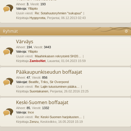
Aiheet
:
3
,
Viestit
:
193
Valvoja:
Ylläpito
Uusin viesti:
Re: Sotahuutoryhmien "sukupuu"
Kirjoittaja
Hyppyrotta
, Perjantai, 06.12.2013 02:43
Ryhmät
Värväys
Aiheet
:
194
,
Viestit
:
3443
Valvoja:
Ylläpito
Uusin viesti:
Maahinkaisen rekrytointi SH20…
Kirjoittaja
ZamboNet
, Lauantai, 01.04.2023 15:59
Pääkaupunkiseudun boffaajat
Aiheet
:
47
,
Viestit
:
856
Valvojat:
Beatific
,
Triks
,
Sir Overpond
Uusin viesti:
Re: Lajiin tutustuminen pääka…
Kirjoittaja
Suontakanen
, Perjantai, 26.02.2016 23:25
Keski-Suomen boffaajat
Aiheet
:
85
,
Viestit
:
1332
Valvoja:
Ince
Uusin viesti:
Re: Keski-Suomen harjoitusten…
Kirjoittaja
Zenzu
, Keskiviikko, 16.05.2018 15:19