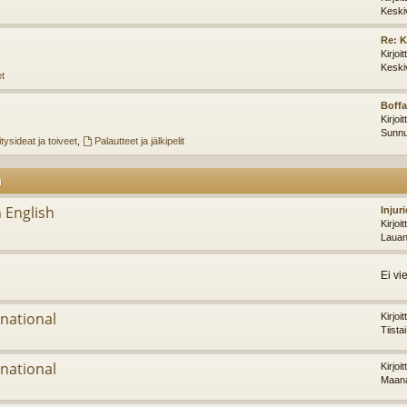
Keski
Re: K
Kirjoi
Keski
et
Boffa
Kirjoi
Sunnu
tysideat ja toiveet
,
Palautteet ja jälkipelit
m
 English
Injur
Kirjoi
Lauan
Ei vi
national
Kirjoi
Tiista
national
Kirjoi
Maana