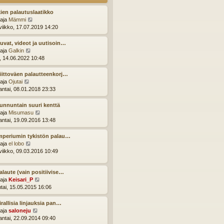
u
s
u
t
ien palautuslaatikko
s
i
N
ttaja
Mämmi
i
ä
viikko, 17.07.2019 14:20
n
y
v
t
uvat, videot ja uutisoin…
i
ä
N
ttaja
Galkin
e
u
ä
i, 14.06.2022 10:48
s
u
y
t
s
t
iittoväen palautteenkorj…
i
i
ä
N
ttaja
Ojutai
n
u
ä
ntai, 08.01.2018 23:33
v
u
y
i
s
t
unnuntain suuri kenttä
e
i
ä
N
ttaja
Misumasu
s
n
u
ä
ntai, 19.09.2016 13:48
t
v
u
y
i
i
s
t
mperiumin tykistön palau…
e
i
ä
N
ttaja
el lobo
s
n
u
ä
viikko, 09.03.2016 10:49
t
v
u
y
i
i
s
t
e
alaute (vain positiivise…
i
ä
s
N
ttaja
Keisari_P
n
u
t
ä
ntai, 15.05.2015 16:06
v
u
i
y
i
s
t
e
irallisia linjauksia pan…
i
ä
s
N
ttaja
saloneju
n
u
t
ä
ntai, 22.09.2014 09:40
v