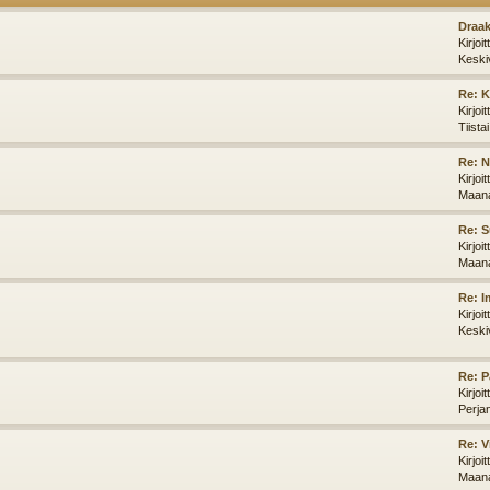
Draak
Kirjoi
Keski
Re: K
Kirjoi
Tiista
Re: N
Kirjoi
Maana
Re: S
Kirjoi
Maana
Re: I
Kirjoi
Keski
Re: P
Kirjoi
Perja
Re: V
Kirjoi
Maana