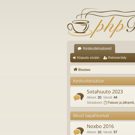
Keskustelualueet
Kirjaudu sisään
Rekisteröidy
Etusivu
Keskustelualue
Sotahuuto 2023
Aiheet
:
20
,
Viestit
:
44
Sisäalueet:
Palaute ja jälkipelit
Muut tapahtumat
Noxbo 2016
Aiheet
:
10
,
Viestit
:
57