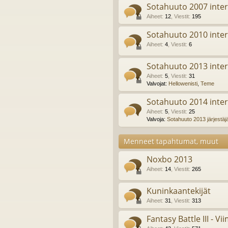
Sotahuuto 2007 inter
Aiheet
:
12
,
Viestit
:
195
Sotahuuto 2010 inter
Aiheet
:
4
,
Viestit
:
6
Sotahuuto 2013 inter
Aiheet
:
5
,
Viestit
:
31
Valvojat:
Hellowenisti
,
Teme
Sotahuuto 2014 inter
Aiheet
:
5
,
Viestit
:
25
Valvoja:
Sotahuuto 2013 järjestäj
Menneet tapahtumat, muut
Noxbo 2013
Aiheet
:
14
,
Viestit
:
265
Kuninkaantekijät
Aiheet
:
31
,
Viestit
:
313
Fantasy Battle III - Vi