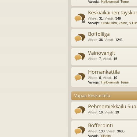
Valvojat:
Hellowenisti
,
Teme
Keskiaikainen täyskon
Aiheet
:
31
,
Viestit
:
348
Valvojat:
Susikukko
,
Zaibe
,
N.Hir
Boffoliiga
Aiheet
:
36
,
Viestit
:
1241
Vainovangit
Aiheet
:
7
,
Viestit
:
15
Hornankattila
Aiheet
:
6
,
Viestit
:
10
Valvojat:
Hellowenisti
,
Teme
Vapaa Keskustelu
Pehmomiekkailu Suo
Aiheet
:
10
,
Viestit
:
19
Bofferointi
Aiheet
:
138
,
Viestit
:
3685
Valvoja:
Ylläpito