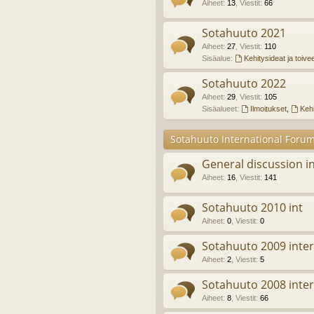
Aiheet
:
13
,
Viestit
:
66
Sotahuuto 2021
Aiheet
:
27
,
Viestit
:
110
Sisäalue:
Kehitysideat ja toive
Sotahuuto 2022
Aiheet
:
29
,
Viestit
:
105
Sisäalueet:
Ilmoitukset
,
Kehi
Sotahuuto International Foru
General discussion in
Aiheet
:
16
,
Viestit
:
141
Sotahuuto 2010 int
Aiheet
:
0
,
Viestit
:
0
Sotahuuto 2009 inter
Aiheet
:
2
,
Viestit
:
5
Sotahuuto 2008 inter
Aiheet
:
8
,
Viestit
:
66