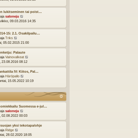
n
y
v
t
i
n lukitseminen tai poist…
ä
e
N
ttaja
saloneju
u
s
ä
viikko, 09.03.2016 14:35
u
t
y
s
i
t
i
014-15: 2.1. Osakilpailu…
ä
n
N
ttaja
Triks
u
v
ä
ai, 05.02.2015 21:00
u
i
y
s
e
t
enketju: Palaute
i
s
ä
N
ttaja
Vainovalkeat
n
t
u
ä
i, 23.08.2016 08:12
v
i
u
y
i
s
t
nkattila IV: Kiitos, Pal…
e
i
ä
N
ttaja
Häröpallo
s
n
u
ä
ntai, 15.05.2022 10:19
t
v
u
y
i
i
s
t
e
i
ä
s
n
u
t
v
u
omiekkailu Suomessa e-jul…
i
i
s
N
ttaja
saloneju
e
i
ä
i, 02.08.2022 00:03
s
n
y
t
v
t
suojan yksi tekotapa/ohje
i
i
ä
N
ttaja
Ridge
e
u
ä
ntai, 28.02.2020 18:05
s