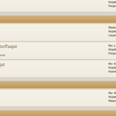
Kirjoi
Perja
Maahi
Kirjoi
Lauan
offaajat
Re: L
Kirjoi
Perja
pond
jat
Re: 
Kirjoi
Keski
Re: W
Kirjoi
Maana