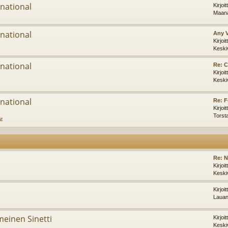
national
Kirjoi
Maana
national
Any 
Kirjoi
Keski
national
Re: C
Kirjoi
Keski
national
Re: F
Kirjoi
Torst
ät
Re: 
Kirjoi
Keski
Kirjoi
Lauan
imeinen Sinetti
Kirjoi
Keski