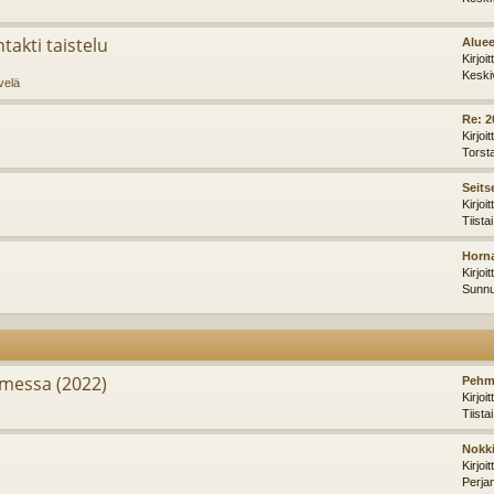
takti taistelu
Aluee
Kirjoi
Keski
velä
Re: 2
Kirjoi
Torst
Seits
Kirjoi
Tiista
Horna
Kirjoi
Sunnu
messa (2022)
Pehm
Kirjoi
Tiista
Nokki
Kirjoi
Perja