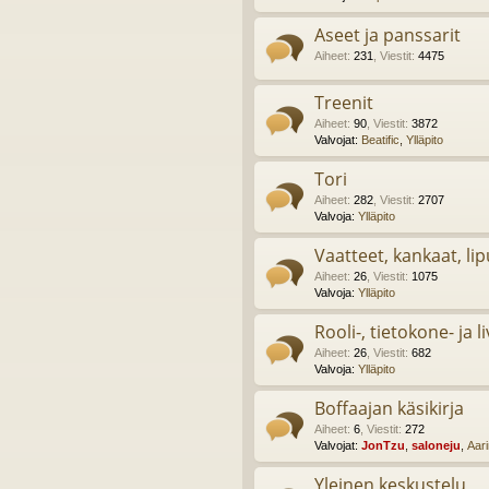
Aseet ja panssarit
Aiheet
:
231
,
Viestit
:
4475
Treenit
Aiheet
:
90
,
Viestit
:
3872
Valvojat:
Beatific
,
Ylläpito
Tori
Aiheet
:
282
,
Viestit
:
2707
Valvoja:
Ylläpito
Vaatteet, kankaat, lip
Aiheet
:
26
,
Viestit
:
1075
Valvoja:
Ylläpito
Rooli-, tietokone- ja l
Aiheet
:
26
,
Viestit
:
682
Valvoja:
Ylläpito
Boffaajan käsikirja
Aiheet
:
6
,
Viestit
:
272
Valvojat:
JonTzu
,
saloneju
,
Aar
Yleinen keskustelu