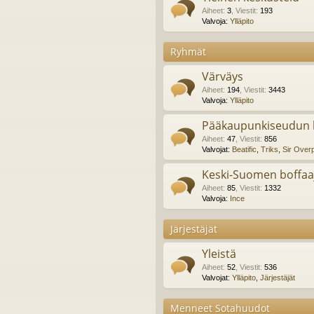
Aiheet
:
3
,
Viestit
:
193
Valvoja:
Ylläpito
Ryhmät
Värväys
Aiheet
:
194
,
Viestit
:
3443
Valvoja:
Ylläpito
Pääkaupunkiseudun b
Aiheet
:
47
,
Viestit
:
856
Valvojat:
Beatific
,
Triks
,
Sir Over
Keski-Suomen boffaa
Aiheet
:
85
,
Viestit
:
1332
Valvoja:
Ince
Järjestäjät
Yleistä
Aiheet
:
52
,
Viestit
:
536
Valvojat:
Ylläpito
,
Järjestäjät
Menneet Sotahuudot