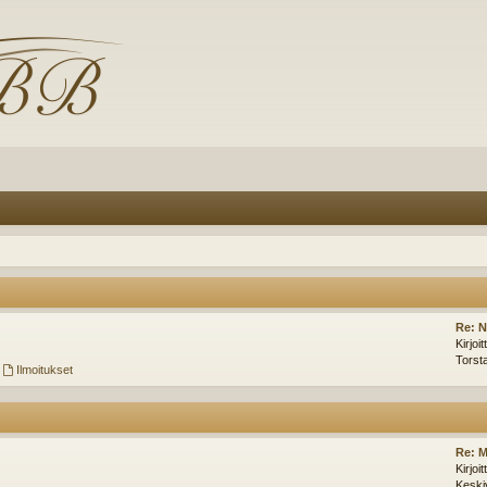
Re: N
Kirjoi
Torst
,
Ilmoitukset
Re: M
Kirjoi
Keski