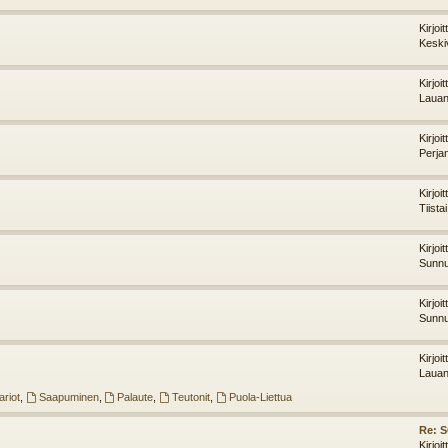
Kirjoi
Keski
Kirjoi
Lauan
Kirjoi
Perja
Kirjoi
Tiista
Kirjoi
Sunnu
Kirjoi
Sunnu
Kirjoi
Lauan
riot
,
Saapuminen
,
Palaute
,
Teutonit
,
Puola-Liettua
Re: 
Kirjoi