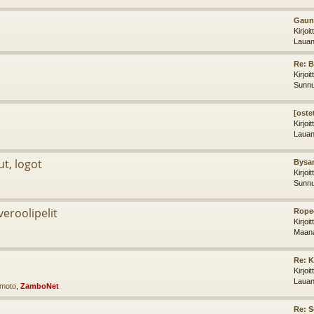
Gaunt
Kirjoi
Lauan
Re: 
Kirjoi
Sunnu
[oste
Kirjoi
Lauan
ut, logot
Bysan
Kirjoi
Sunnu
iveroolipelit
Ropec
Kirjoi
Maana
Re: K
Kirjoi
Lauan
imoto
,
ZamboNet
Re: 