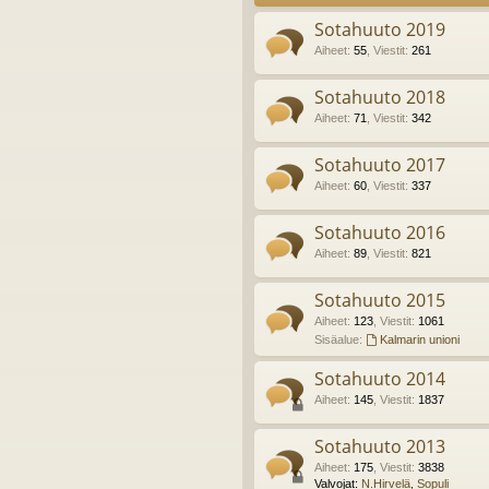
Sotahuuto 2019
Aiheet
:
55
,
Viestit
:
261
Sotahuuto 2018
Aiheet
:
71
,
Viestit
:
342
Sotahuuto 2017
Aiheet
:
60
,
Viestit
:
337
Sotahuuto 2016
Aiheet
:
89
,
Viestit
:
821
Sotahuuto 2015
Aiheet
:
123
,
Viestit
:
1061
Sisäalue:
Kalmarin unioni
Sotahuuto 2014
Aiheet
:
145
,
Viestit
:
1837
Sotahuuto 2013
Aiheet
:
175
,
Viestit
:
3838
Valvojat:
N.Hirvelä
,
Sopuli