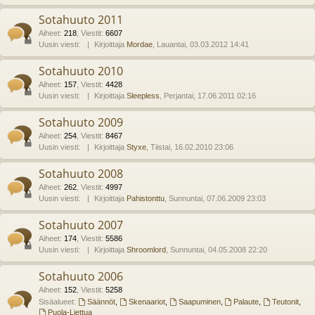
Sotahuuto 2011
Aiheet
:
218
,
Viestit
:
6607
Uusin viesti:
Kirjoittaja
Mordae
, Lauantai, 03.03.2012 14:41
Sotahuuto 2010
Aiheet
:
157
,
Viestit
:
4428
Uusin viesti:
Kirjoittaja
Sleepless
, Perjantai, 17.06.2011 02:16
Sotahuuto 2009
Aiheet
:
254
,
Viestit
:
8467
Uusin viesti:
Kirjoittaja
Styxe
, Tiistai, 16.02.2010 23:06
Sotahuuto 2008
Aiheet
:
262
,
Viestit
:
4997
Uusin viesti:
Kirjoittaja
Pahistonttu
, Sunnuntai, 07.06.2009 23:03
Sotahuuto 2007
Aiheet
:
174
,
Viestit
:
5586
Uusin viesti:
Kirjoittaja
Shroomlord
, Sunnuntai, 04.05.2008 22:20
Sotahuuto 2006
Aiheet
:
152
,
Viestit
:
5258
Sisäalueet:
Säännöt
,
Skenaariot
,
Saapuminen
,
Palaute
,
Teutonit
,
Puola-Liettua