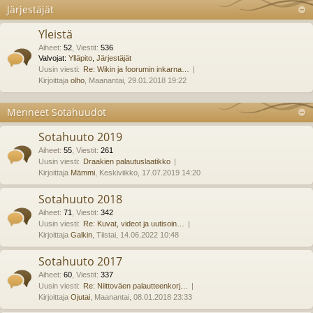
Järjestäjät
Yleistä
Aiheet
:
52
,
Viestit
:
536
Valvojat:
Ylläpito
,
Järjestäjät
Uusin viesti:
Re: Wikin ja foorumin inkarna…
Kirjoittaja
olho
, Maanantai, 29.01.2018 19:22
Menneet Sotahuudot
Sotahuuto 2019
Aiheet
:
55
,
Viestit
:
261
Uusin viesti:
Draakien palautuslaatikko
Kirjoittaja
Mämmi
, Keskiviikko, 17.07.2019 14:20
Sotahuuto 2018
Aiheet
:
71
,
Viestit
:
342
Uusin viesti:
Re: Kuvat, videot ja uutisoin…
Kirjoittaja
Galkin
, Tiistai, 14.06.2022 10:48
Sotahuuto 2017
Aiheet
:
60
,
Viestit
:
337
Uusin viesti:
Re: Niittoväen palautteenkorj…
Kirjoittaja
Ojutai
, Maanantai, 08.01.2018 23:33