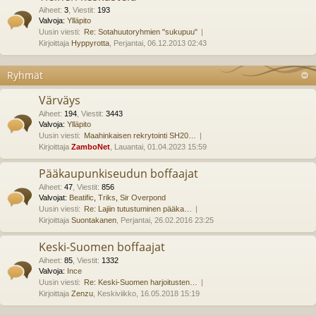
Aiheet
:
3
,
Viestit
:
193
Valvoja:
Ylläpito
Uusin viesti:
Re: Sotahuutoryhmien "sukupuu"
Kirjoittaja
Hyppyrotta
, Perjantai, 06.12.2013 02:43
Ryhmät
Värväys
Aiheet
:
194
,
Viestit
:
3443
Valvoja:
Ylläpito
Uusin viesti:
Maahinkaisen rekrytointi SH20…
Kirjoittaja
ZamboNet
, Lauantai, 01.04.2023 15:59
Pääkaupunkiseudun boffaajat
Aiheet
:
47
,
Viestit
:
856
Valvojat:
Beatific
,
Triks
,
Sir Overpond
Uusin viesti:
Re: Lajiin tutustuminen pääka…
Kirjoittaja
Suontakanen
, Perjantai, 26.02.2016 23:25
Keski-Suomen boffaajat
Aiheet
:
85
,
Viestit
:
1332
Valvoja:
Ince
Uusin viesti:
Re: Keski-Suomen harjoitusten…
Kirjoittaja
Zenzu
, Keskiviikko, 16.05.2018 15:19