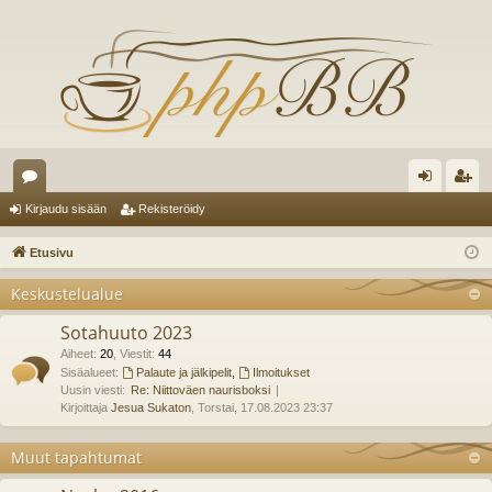
es
irj
ek
Kirjaudu sisään
Rekisteröidy
ku
au
ist
Etusivu
st
du
er
Keskustelualue
el
si
öi
Sotahuuto 2023
ua
sä
dy
Aiheet
:
20
,
Viestit
:
44
lu
Sisäalueet:
Palaute ja jälkipelit
,
Ilmoitukset
än
Uusin viesti:
Re: Niittoväen naurisboksi
ee
Kirjoittaja
Jesua Sukaton
, Torstai, 17.08.2023 23:37
t
Muut tapahtumat