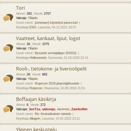
Tori
Aiheet
:
282
,
Viestit
:
2707
Valvoja:
Ylläpito
Uusin viesti:
[ostetaan] käytettyä pansssari
Kirjoittaja
EXO
, Lauantai, 04.12.2021 20:57
Vaatteet, kankaat, liput, logot
Aiheet
:
26
,
Viestit
:
1075
Valvoja:
Ylläpito
Uusin viesti:
Bysantin armeijalippu SH2011
Kirjoittaja
Hellowenisti
, Sunnuntai, 01.03.2020 22:41
Rooli-, tietokone- ja liveroolipelit
Aiheet
:
26
,
Viestit
:
682
Valvoja:
Ylläpito
Uusin viesti:
Ropecon 2019 järjestäjähuutelo
Kirjoittaja
Ropecon
, Maanantai, 10.09.2018 21:01
Boffaajan käsikirja
Aiheet
:
6
,
Viestit
:
272
Valvojat:
JonTzu
,
saloneju
,
Aarimoto
,
ZamboNet
Uusin viesti:
Re: Keskiaikainen taistelu
Kirjoittaja
Altagrin
, Lauantai, 19.02.2022 23:11
Yleinen keskustelu