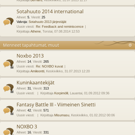
Kirjoittaja
Bernard
, Keskiviikko, 31.07.2013 11:17
Sotahuuto 2014 international
Aiheet
:
5
,
Viestit
:
25
Valvoja:
Sotahuuto 2013 järjestäjät
Uusin viesti:
Re: Feedback and reminiscence
Kirjoittaja
Athene
, Torstai, 07.08.2014 12:53
Menneet tapahtumat, muut
Noxbo 2013
Aiheet
:
14
,
Viestit
:
265
Uusin viesti:
Re: NOXBO kuvat
Kirjoittaja
Amileontti
, Keskiviikko, 31.07.2013 12:20
Kuninkaantekijät
Aiheet
:
31
,
Viestit
:
313
Uusin viesti:
Kirjoittaja
Korpimölli
, Lauantai, 01.09.2012 09:36
Fantasy Battle III - Viimeinen Sinetti
Aiheet
:
42
,
Viestit
:
571
Uusin viesti:
Kirjoittaja
Misumasu
, Keskiviikko, 01.02.2012 00:06
NOXBO 3
Aiheet
:
16
,
Viestit
:
331