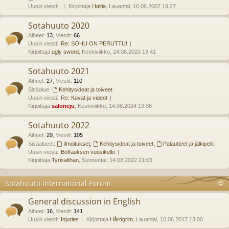
Uusin viesti:
Kirjoittaja
Haltia
, Lauantai, 16.06.2007 19:27
Sotahuuto 2020
Aiheet
:
13
,
Viestit
:
66
Uusin viesti:
Re: SOHU ON PERUTTU!
Kirjoittaja
ugly sword
, Keskiviikko, 24.06.2020 19:41
Sotahuuto 2021
Aiheet
:
27
,
Viestit
:
110
Sisäalue:
Kehitysideat ja toiveet
Uusin viesti:
Re: Kuvat ja videot
Kirjoittaja
saloneju
, Keskiviikko, 14.08.2024 13:36
Sotahuuto 2022
Aiheet
:
29
,
Viestit
:
105
Sisäalueet:
Ilmoitukset
,
Kehitysideat ja toiveet
,
Palautteet ja jälkipelit
Uusin viesti:
Boffauksen vuosikello
Kirjoittaja
Tyrisalthan
, Sunnuntai, 14.08.2022 21:03
Sotahuuto International Forum
General discussion in English
Aiheet
:
16
,
Viestit
:
141
Uusin viesti:
Injuries
Kirjoittaja
Hårdgrim
, Lauantai, 10.06.2017 13:00