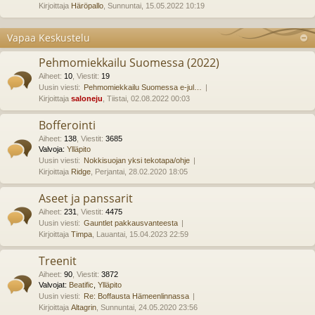
Kirjoittaja
Häröpallo
, Sunnuntai, 15.05.2022 10:19
Vapaa Keskustelu
Pehmomiekkailu Suomessa (2022)
Aiheet
:
10
,
Viestit
:
19
Uusin viesti:
Pehmomiekkailu Suomessa e-jul…
Kirjoittaja
saloneju
, Tiistai, 02.08.2022 00:03
Bofferointi
Aiheet
:
138
,
Viestit
:
3685
Valvoja:
Ylläpito
Uusin viesti:
Nokkisuojan yksi tekotapa/ohje
Kirjoittaja
Ridge
, Perjantai, 28.02.2020 18:05
Aseet ja panssarit
Aiheet
:
231
,
Viestit
:
4475
Uusin viesti:
Gauntlet pakkausvanteesta
Kirjoittaja
Timpa
, Lauantai, 15.04.2023 22:59
Treenit
Aiheet
:
90
,
Viestit
:
3872
Valvojat:
Beatific
,
Ylläpito
Uusin viesti:
Re: Boffausta Hämeenlinnassa
Kirjoittaja
Altagrin
, Sunnuntai, 24.05.2020 23:56