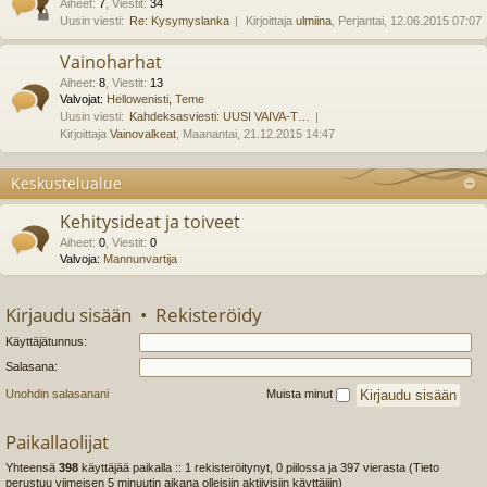
Aiheet
:
7
,
Viestit
:
34
Uusin viesti:
Re: Kysymyslanka
Kirjoittaja
ulmiina
, Perjantai, 12.06.2015 07:07
Vainoharhat
Aiheet
:
8
,
Viestit
:
13
Valvojat:
Hellowenisti
,
Teme
Uusin viesti:
Kahdeksasviesti: UUSI VAIVA-T…
Kirjoittaja
Vainovalkeat
, Maanantai, 21.12.2015 14:47
Keskustelualue
Kehitysideat ja toiveet
Aiheet
:
0
,
Viestit
:
0
Valvoja:
Mannunvartija
Kirjaudu sisään
•
Rekisteröidy
Käyttäjätunnus:
Salasana:
Unohdin salasanani
Muista minut
Paikallaolijat
Yhteensä
398
käyttäjää paikalla :: 1 rekisteröitynyt, 0 piilossa ja 397 vierasta (Tieto
perustuu viimeisen 5 minuutin aikana olleisiin aktiivisiin käyttäjiin)