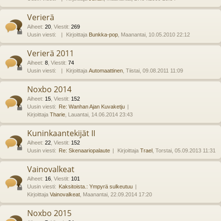
Verierä
Aiheet
:
20
,
Viestit
:
269
Uusin viesti:
Kirjoittaja
Bunkka-pop
, Maanantai, 10.05.2010 22:12
Verierä 2011
Aiheet
:
8
,
Viestit
:
74
Uusin viesti:
Kirjoittaja
Automaattinen
, Tiistai, 09.08.2011 11:09
Noxbo 2014
Aiheet
:
15
,
Viestit
:
152
Uusin viesti:
Re: Wanhan Ajan Kuvaketju
Kirjoittaja
Tharie
, Lauantai, 14.06.2014 23:43
Kuninkaantekijät II
Aiheet
:
22
,
Viestit
:
152
Uusin viesti:
Re: Skenaariopalaute
Kirjoittaja
Trael
, Torstai, 05.09.2013 11:31
Vainovalkeat
Aiheet
:
16
,
Viestit
:
101
Uusin viesti:
Kaksitoista.: Ympyrä sulkeutuu
Kirjoittaja
Vainovalkeat
, Maanantai, 22.09.2014 17:20
Noxbo 2015