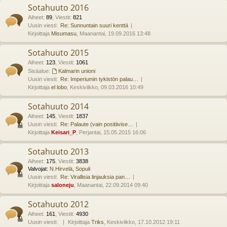
Sotahuuto 2016
Aiheet
:
89
,
Viestit
:
821
Uusin viesti:
Re: Sunnuntain suuri kenttä
Kirjoittaja
Misumasu
, Maanantai, 19.09.2016 13:48
Sotahuuto 2015
Aiheet
:
123
,
Viestit
:
1061
Sisäalue:
Kalmarin unioni
Uusin viesti:
Re: Imperiumin tykistön palau…
Kirjoittaja
el lobo
, Keskiviikko, 09.03.2016 10:49
Sotahuuto 2014
Aiheet
:
145
,
Viestit
:
1837
Uusin viesti:
Re: Palaute (vain positiivise…
Kirjoittaja
Keisari_P
, Perjantai, 15.05.2015 16:06
Sotahuuto 2013
Aiheet
:
175
,
Viestit
:
3838
Valvojat:
N.Hirvelä
,
Sopuli
Uusin viesti:
Re: Virallisia linjauksia pan…
Kirjoittaja
saloneju
, Maanantai, 22.09.2014 09:40
Sotahuuto 2012
Aiheet
:
161
,
Viestit
:
4930
Uusin viesti:
Kirjoittaja
Triks
, Keskiviikko, 17.10.2012 19:11