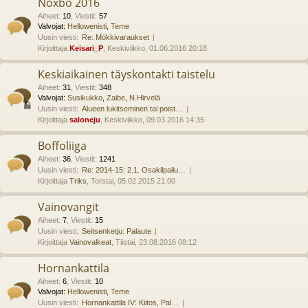
Noxbo 2016
Aiheet
:
10
,
Viestit
:
57
Valvojat:
Hellowenisti
,
Teme
Uusin viesti:
Re: Mökkivaraukset
Kirjoittaja
Keisari_P
, Keskiviikko, 01.06.2016 20:18
Keskiaikainen täyskontakti taistelu
Aiheet
:
31
,
Viestit
:
348
Valvojat:
Susikukko
,
Zaibe
,
N.Hirvelä
Uusin viesti:
Alueen lukitseminen tai poist…
Kirjoittaja
saloneju
, Keskiviikko, 09.03.2016 14:35
Boffoliiga
Aiheet
:
36
,
Viestit
:
1241
Uusin viesti:
Re: 2014-15: 2.1. Osakilpailu…
Kirjoittaja
Triks
, Torstai, 05.02.2015 21:00
Vainovangit
Aiheet
:
7
,
Viestit
:
15
Uusin viesti:
Seitsenketju: Palaute
Kirjoittaja
Vainovalkeat
, Tiistai, 23.08.2016 08:12
Hornankattila
Aiheet
:
6
,
Viestit
:
10
Valvojat:
Hellowenisti
,
Teme
Uusin viesti:
Hornankattila IV: Kiitos, Pal…