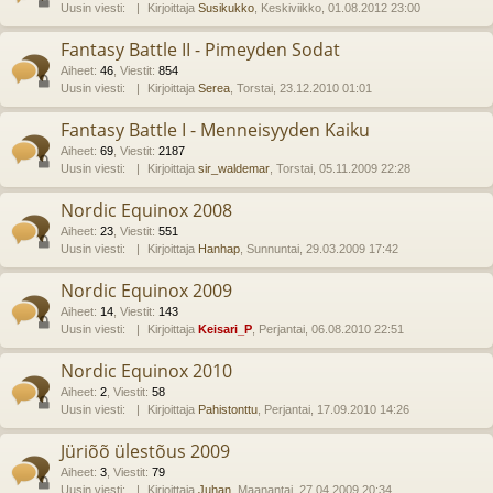
Uusin viesti:
Kirjoittaja
Susikukko
, Keskiviikko, 01.08.2012 23:00
Fantasy Battle II - Pimeyden Sodat
Aiheet
:
46
,
Viestit
:
854
Uusin viesti:
Kirjoittaja
Serea
, Torstai, 23.12.2010 01:01
Fantasy Battle I - Menneisyyden Kaiku
Aiheet
:
69
,
Viestit
:
2187
Uusin viesti:
Kirjoittaja
sir_waldemar
, Torstai, 05.11.2009 22:28
Nordic Equinox 2008
Aiheet
:
23
,
Viestit
:
551
Uusin viesti:
Kirjoittaja
Hanhap
, Sunnuntai, 29.03.2009 17:42
Nordic Equinox 2009
Aiheet
:
14
,
Viestit
:
143
Uusin viesti:
Kirjoittaja
Keisari_P
, Perjantai, 06.08.2010 22:51
Nordic Equinox 2010
Aiheet
:
2
,
Viestit
:
58
Uusin viesti:
Kirjoittaja
Pahistonttu
, Perjantai, 17.09.2010 14:26
Jüriõõ ülestõus 2009
Aiheet
:
3
,
Viestit
:
79
Uusin viesti:
Kirjoittaja
Juhan
, Maanantai, 27.04.2009 20:34