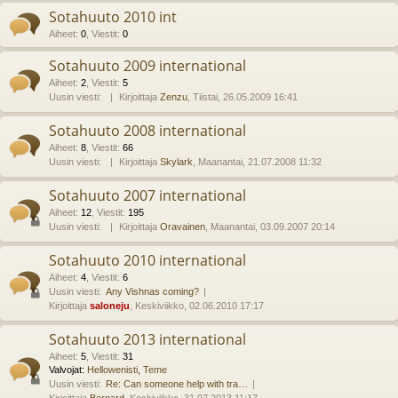
Sotahuuto 2010 int
Aiheet
:
0
,
Viestit
:
0
Sotahuuto 2009 international
Aiheet
:
2
,
Viestit
:
5
Uusin viesti:
Kirjoittaja
Zenzu
, Tiistai, 26.05.2009 16:41
Sotahuuto 2008 international
Aiheet
:
8
,
Viestit
:
66
Uusin viesti:
Kirjoittaja
Skylark
, Maanantai, 21.07.2008 11:32
Sotahuuto 2007 international
Aiheet
:
12
,
Viestit
:
195
Uusin viesti:
Kirjoittaja
Oravainen
, Maanantai, 03.09.2007 20:14
Sotahuuto 2010 international
Aiheet
:
4
,
Viestit
:
6
Uusin viesti:
Any Vishnas coming?
Kirjoittaja
saloneju
, Keskiviikko, 02.06.2010 17:17
Sotahuuto 2013 international
Aiheet
:
5
,
Viestit
:
31
Valvojat:
Hellowenisti
,
Teme
Uusin viesti:
Re: Can someone help with tra…