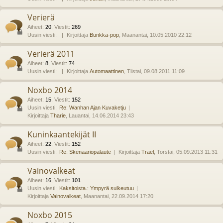
Verierä
Aiheet
:
20
,
Viestit
:
269
Uusin viesti:
Kirjoittaja
Bunkka-pop
, Maanantai, 10.05.2010 22:12
Verierä 2011
Aiheet
:
8
,
Viestit
:
74
Uusin viesti:
Kirjoittaja
Automaattinen
, Tiistai, 09.08.2011 11:09
Noxbo 2014
Aiheet
:
15
,
Viestit
:
152
Uusin viesti:
Re: Wanhan Ajan Kuvaketju
Kirjoittaja
Tharie
, Lauantai, 14.06.2014 23:43
Kuninkaantekijät II
Aiheet
:
22
,
Viestit
:
152
Uusin viesti:
Re: Skenaariopalaute
Kirjoittaja
Trael
, Torstai, 05.09.2013 11:31
Vainovalkeat
Aiheet
:
16
,
Viestit
:
101
Uusin viesti:
Kaksitoista.: Ympyrä sulkeutuu
Kirjoittaja
Vainovalkeat
, Maanantai, 22.09.2014 17:20
Noxbo 2015