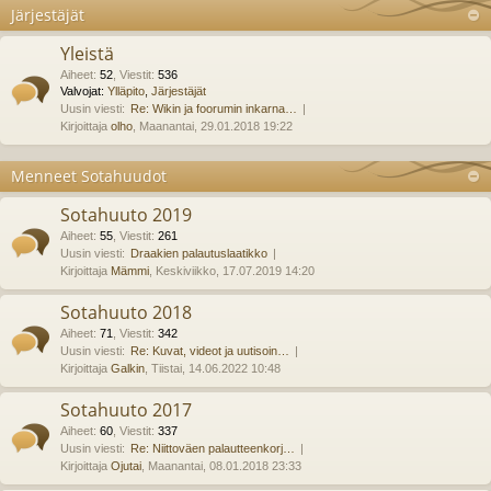
Järjestäjät
Yleistä
Aiheet
:
52
,
Viestit
:
536
Valvojat:
Ylläpito
,
Järjestäjät
Uusin viesti:
Re: Wikin ja foorumin inkarna…
Kirjoittaja
olho
, Maanantai, 29.01.2018 19:22
Menneet Sotahuudot
Sotahuuto 2019
Aiheet
:
55
,
Viestit
:
261
Uusin viesti:
Draakien palautuslaatikko
Kirjoittaja
Mämmi
, Keskiviikko, 17.07.2019 14:20
Sotahuuto 2018
Aiheet
:
71
,
Viestit
:
342
Uusin viesti:
Re: Kuvat, videot ja uutisoin…
Kirjoittaja
Galkin
, Tiistai, 14.06.2022 10:48
Sotahuuto 2017
Aiheet
:
60
,
Viestit
:
337
Uusin viesti:
Re: Niittoväen palautteenkorj…
Kirjoittaja
Ojutai
, Maanantai, 08.01.2018 23:33