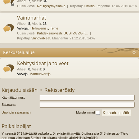
Aiheet
:
7
,
Viestit
:
34
Uusin viesti:
Re: Kysymyslanka
Kirjoittaja
ulmiina
, Perjantai, 12.06.2015 07:07
Vainoharhat
Aiheet
:
8
,
Viestit
:
13
Valvojat:
Hellowenisti
,
Teme
Uusin viesti:
Kahdeksasviesti: UUSI VAIVA-T…
Kirjoittaja
Vainovalkeat
, Maanantai, 21.12.2015 14:47
Keskustelualue
Kehitysideat ja toiveet
Aiheet
:
0
,
Viestit
:
0
Valvoja:
Mannunvartija
Kirjaudu sisään
•
Rekisteröidy
Käyttäjätunnus:
Salasana:
Unohdin salasanani
Muista minut
Paikallaolijat
Yhteensä
343
käyttäjää paikalla :: 0 rekisteröitynyttä, 0 piilossa ja 343 vierasta (Tieto
perustuu viimeisen 5 minuutin aikana olleisiin aktiivisiin käyttäjiin)