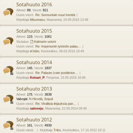
Sotahuuto 2016
Aiheet
:
89
,
Viestit
:
821
Uusin viesti:
Re: Sunnuntain suuri kenttä
Kirjoittaja
Misumasu
, Maanantai, 19.09.2016 13:48
Sotahuuto 2015
Aiheet
:
123
,
Viestit
:
1061
Sisäalue:
Kalmarin unioni
Uusin viesti:
Re: Imperiumin tykistön palau…
Kirjoittaja
el lobo
, Keskiviikko, 09.03.2016 10:49
Sotahuuto 2014
Aiheet
:
145
,
Viestit
:
1837
Uusin viesti:
Re: Palaute (vain positiivise…
Kirjoittaja
Keisari_P
, Perjantai, 15.05.2015 16:06
Sotahuuto 2013
Aiheet
:
175
,
Viestit
:
3838
Valvojat:
N.Hirvelä
,
Sopuli
Uusin viesti:
Re: Virallisia linjauksia pan…
Kirjoittaja
saloneju
, Maanantai, 22.09.2014 09:40
Sotahuuto 2012
Aiheet
:
161
,
Viestit
:
4930
Uusin viesti:
Kirjoittaja
Triks
, Keskiviikko, 17.10.2012 19:11