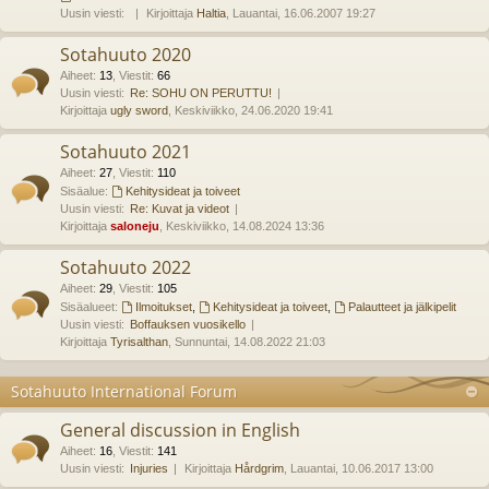
Uusin viesti:
Kirjoittaja
Haltia
, Lauantai, 16.06.2007 19:27
Sotahuuto 2020
Aiheet
:
13
,
Viestit
:
66
Uusin viesti:
Re: SOHU ON PERUTTU!
Kirjoittaja
ugly sword
, Keskiviikko, 24.06.2020 19:41
Sotahuuto 2021
Aiheet
:
27
,
Viestit
:
110
Sisäalue:
Kehitysideat ja toiveet
Uusin viesti:
Re: Kuvat ja videot
Kirjoittaja
saloneju
, Keskiviikko, 14.08.2024 13:36
Sotahuuto 2022
Aiheet
:
29
,
Viestit
:
105
Sisäalueet:
Ilmoitukset
,
Kehitysideat ja toiveet
,
Palautteet ja jälkipelit
Uusin viesti:
Boffauksen vuosikello
Kirjoittaja
Tyrisalthan
, Sunnuntai, 14.08.2022 21:03
Sotahuuto International Forum
General discussion in English
Aiheet
:
16
,
Viestit
:
141
Uusin viesti:
Injuries
Kirjoittaja
Hårdgrim
, Lauantai, 10.06.2017 13:00