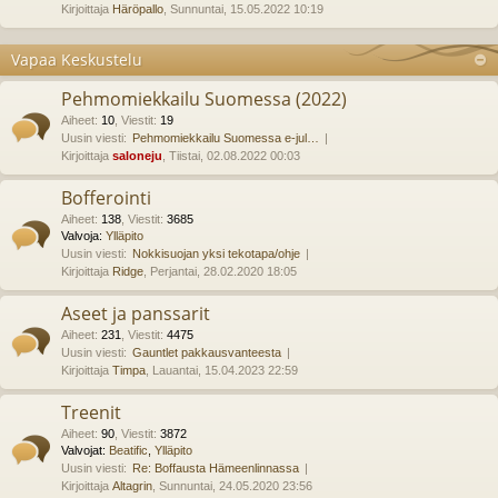
Kirjoittaja
Häröpallo
, Sunnuntai, 15.05.2022 10:19
Vapaa Keskustelu
Pehmomiekkailu Suomessa (2022)
Aiheet
:
10
,
Viestit
:
19
Uusin viesti:
Pehmomiekkailu Suomessa e-jul…
Kirjoittaja
saloneju
, Tiistai, 02.08.2022 00:03
Bofferointi
Aiheet
:
138
,
Viestit
:
3685
Valvoja:
Ylläpito
Uusin viesti:
Nokkisuojan yksi tekotapa/ohje
Kirjoittaja
Ridge
, Perjantai, 28.02.2020 18:05
Aseet ja panssarit
Aiheet
:
231
,
Viestit
:
4475
Uusin viesti:
Gauntlet pakkausvanteesta
Kirjoittaja
Timpa
, Lauantai, 15.04.2023 22:59
Treenit
Aiheet
:
90
,
Viestit
:
3872
Valvojat:
Beatific
,
Ylläpito
Uusin viesti:
Re: Boffausta Hämeenlinnassa
Kirjoittaja
Altagrin
, Sunnuntai, 24.05.2020 23:56