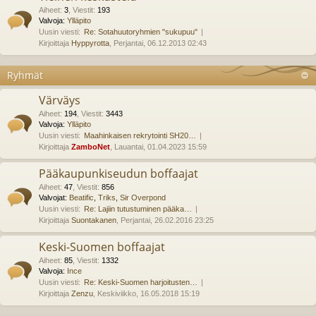
Aiheet
:
3
,
Viestit
:
193
Valvoja:
Ylläpito
Uusin viesti:
Re: Sotahuutoryhmien "sukupuu"
Kirjoittaja
Hyppyrotta
, Perjantai, 06.12.2013 02:43
Ryhmät
Värväys
Aiheet
:
194
,
Viestit
:
3443
Valvoja:
Ylläpito
Uusin viesti:
Maahinkaisen rekrytointi SH20…
Kirjoittaja
ZamboNet
, Lauantai, 01.04.2023 15:59
Pääkaupunkiseudun boffaajat
Aiheet
:
47
,
Viestit
:
856
Valvojat:
Beatific
,
Triks
,
Sir Overpond
Uusin viesti:
Re: Lajiin tutustuminen pääka…
Kirjoittaja
Suontakanen
, Perjantai, 26.02.2016 23:25
Keski-Suomen boffaajat
Aiheet
:
85
,
Viestit
:
1332
Valvoja:
Ince
Uusin viesti:
Re: Keski-Suomen harjoitusten…
Kirjoittaja
Zenzu
, Keskiviikko, 16.05.2018 15:19