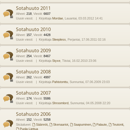
Sotahuuto 2011
Aiheet
:
218
,
Viestit
:
6607
Uusin viesti:
Kirjoittaja
Mordae
, Lauantai, 03.03.2012 14:41
Sotahuuto 2010
Aiheet
:
157
,
Viestit
:
4428
Uusin viesti:
Kirjoittaja
Sleepless
, Perjantai, 17.06.2011 02:16
Sotahuuto 2009
Aiheet
:
254
,
Viestit
:
8467
Uusin viesti:
Kirjoittaja
Styxe
, Tiistai, 16.02.2010 23:06
Sotahuuto 2008
Aiheet
:
262
,
Viestit
:
4997
Uusin viesti:
Kirjoittaja
Pahistonttu
, Sunnuntai, 07.06.2009 23:03
Sotahuuto 2007
Aiheet
:
174
,
Viestit
:
5586
Uusin viesti:
Kirjoittaja
Shroomlord
, Sunnuntai, 04.05.2008 22:20
Sotahuuto 2006
Aiheet
:
152
,
Viestit
:
5258
Sisäalueet:
Säännöt
,
Skenaariot
,
Saapuminen
,
Palaute
,
Teutonit
,
Puola-Liettua