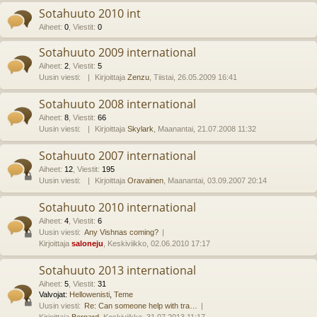
Sotahuuto 2010 int
Aiheet
:
0
,
Viestit
:
0
Sotahuuto 2009 international
Aiheet
:
2
,
Viestit
:
5
Uusin viesti:
Kirjoittaja
Zenzu
, Tiistai, 26.05.2009 16:41
Sotahuuto 2008 international
Aiheet
:
8
,
Viestit
:
66
Uusin viesti:
Kirjoittaja
Skylark
, Maanantai, 21.07.2008 11:32
Sotahuuto 2007 international
Aiheet
:
12
,
Viestit
:
195
Uusin viesti:
Kirjoittaja
Oravainen
, Maanantai, 03.09.2007 20:14
Sotahuuto 2010 international
Aiheet
:
4
,
Viestit
:
6
Uusin viesti:
Any Vishnas coming?
Kirjoittaja
saloneju
, Keskiviikko, 02.06.2010 17:17
Sotahuuto 2013 international
Aiheet
:
5
,
Viestit
:
31
Valvojat:
Hellowenisti
,
Teme
Uusin viesti:
Re: Can someone help with tra…