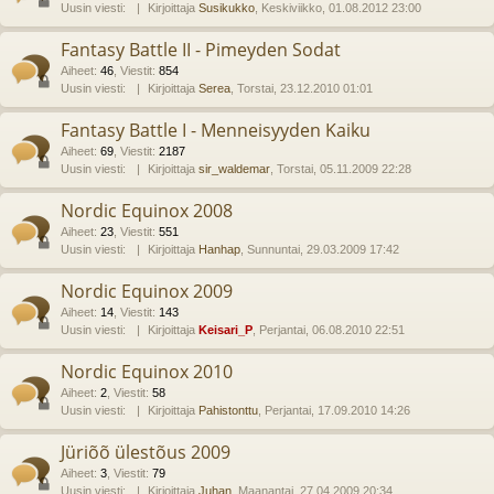
Uusin viesti:
Kirjoittaja
Susikukko
, Keskiviikko, 01.08.2012 23:00
Fantasy Battle II - Pimeyden Sodat
Aiheet
:
46
,
Viestit
:
854
Uusin viesti:
Kirjoittaja
Serea
, Torstai, 23.12.2010 01:01
Fantasy Battle I - Menneisyyden Kaiku
Aiheet
:
69
,
Viestit
:
2187
Uusin viesti:
Kirjoittaja
sir_waldemar
, Torstai, 05.11.2009 22:28
Nordic Equinox 2008
Aiheet
:
23
,
Viestit
:
551
Uusin viesti:
Kirjoittaja
Hanhap
, Sunnuntai, 29.03.2009 17:42
Nordic Equinox 2009
Aiheet
:
14
,
Viestit
:
143
Uusin viesti:
Kirjoittaja
Keisari_P
, Perjantai, 06.08.2010 22:51
Nordic Equinox 2010
Aiheet
:
2
,
Viestit
:
58
Uusin viesti:
Kirjoittaja
Pahistonttu
, Perjantai, 17.09.2010 14:26
Jüriõõ ülestõus 2009
Aiheet
:
3
,
Viestit
:
79
Uusin viesti:
Kirjoittaja
Juhan
, Maanantai, 27.04.2009 20:34