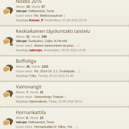
Noxbo 2016
Aiheet
:
10
,
Viestit
:
57
Valvojat:
Hellowenisti
,
Teme
Uusin viesti:
Re: Mökkivaraukset
Kirjoittaja
Keisari_P
, Keskiviikko, 01.06.2016 20:18
Keskiaikainen täyskontakti taistelu
Aiheet
:
31
,
Viestit
:
348
Valvojat:
Susikukko
,
Zaibe
,
N.Hirvelä
Uusin viesti:
Alueen lukitseminen tai poist…
Kirjoittaja
saloneju
, Keskiviikko, 09.03.2016 14:35
Boffoliiga
Aiheet
:
36
,
Viestit
:
1241
Uusin viesti:
Re: 2014-15: 2.1. Osakilpailu…
Kirjoittaja
Triks
, Torstai, 05.02.2015 21:00
Vainovangit
Aiheet
:
7
,
Viestit
:
15
Uusin viesti:
Seitsenketju: Palaute
Kirjoittaja
Vainovalkeat
, Tiistai, 23.08.2016 08:12
Hornankattila
Aiheet
:
6
,
Viestit
:
10
Valvojat:
Hellowenisti
,
Teme
Uusin viesti:
Hornankattila IV: Kiitos, Pal…