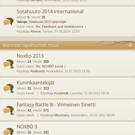
Kirjoittaja
Bernard
, Keskiviikko, 31.07.2013 11:17
Sotahuuto 2014 international
Aiheet
:
5
,
Viestit
:
25
Valvoja:
Sotahuuto 2013 järjestäjät
Uusin viesti:
Re: Feedback and reminiscence
Kirjoittaja
Athene
, Torstai, 07.08.2014 12:53
Menneet tapahtumat, muut
Noxbo 2013
Aiheet
:
14
,
Viestit
:
265
Uusin viesti:
Re: NOXBO kuvat
Kirjoittaja
Amileontti
, Keskiviikko, 31.07.2013 12:20
Kuninkaantekijät
Aiheet
:
31
,
Viestit
:
313
Uusin viesti:
Kirjoittaja
Korpimölli
, Lauantai, 01.09.2012 09:36
Fantasy Battle III - Viimeinen Sinetti
Aiheet
:
42
,
Viestit
:
571
Uusin viesti:
Kirjoittaja
Misumasu
, Keskiviikko, 01.02.2012 00:06
NOXBO 3
Aiheet
:
16
,
Viestit
:
331