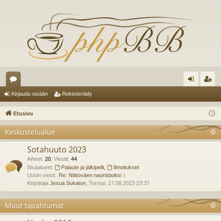
es
irj
ek
Kirjaudu sisään
Rekisteröidy
ku
au
ist
Etusivu
st
du
er
Keskustelualue
el
si
öi
Sotahuuto 2023
ua
sä
dy
Aiheet
:
20
,
Viestit
:
44
lu
Sisäalueet:
Palaute ja jälkipelit
,
Ilmoitukset
än
Uusin viesti:
Re: Niittoväen naurisboksi
ee
Kirjoittaja
Jesua Sukaton
, Torstai, 17.08.2023 23:37
t
Muut tapahtumat