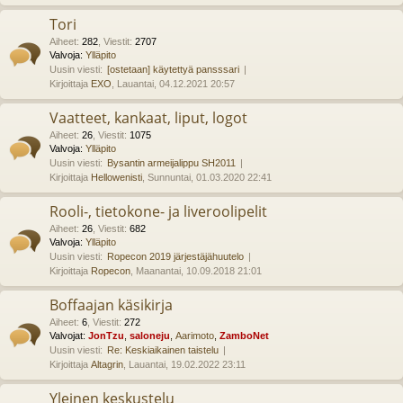
Tori
Aiheet
:
282
,
Viestit
:
2707
Valvoja:
Ylläpito
Uusin viesti:
[ostetaan] käytettyä pansssari
Kirjoittaja
EXO
, Lauantai, 04.12.2021 20:57
Vaatteet, kankaat, liput, logot
Aiheet
:
26
,
Viestit
:
1075
Valvoja:
Ylläpito
Uusin viesti:
Bysantin armeijalippu SH2011
Kirjoittaja
Hellowenisti
, Sunnuntai, 01.03.2020 22:41
Rooli-, tietokone- ja liveroolipelit
Aiheet
:
26
,
Viestit
:
682
Valvoja:
Ylläpito
Uusin viesti:
Ropecon 2019 järjestäjähuutelo
Kirjoittaja
Ropecon
, Maanantai, 10.09.2018 21:01
Boffaajan käsikirja
Aiheet
:
6
,
Viestit
:
272
Valvojat:
JonTzu
,
saloneju
,
Aarimoto
,
ZamboNet
Uusin viesti:
Re: Keskiaikainen taistelu
Kirjoittaja
Altagrin
, Lauantai, 19.02.2022 23:11
Yleinen keskustelu