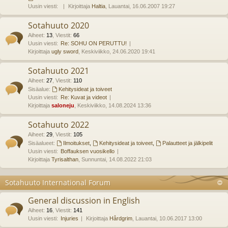
Uusin viesti:
Kirjoittaja
Haltia
, Lauantai, 16.06.2007 19:27
Sotahuuto 2020
Aiheet
:
13
,
Viestit
:
66
Uusin viesti:
Re: SOHU ON PERUTTU!
Kirjoittaja
ugly sword
, Keskiviikko, 24.06.2020 19:41
Sotahuuto 2021
Aiheet
:
27
,
Viestit
:
110
Sisäalue:
Kehitysideat ja toiveet
Uusin viesti:
Re: Kuvat ja videot
Kirjoittaja
saloneju
, Keskiviikko, 14.08.2024 13:36
Sotahuuto 2022
Aiheet
:
29
,
Viestit
:
105
Sisäalueet:
Ilmoitukset
,
Kehitysideat ja toiveet
,
Palautteet ja jälkipelit
Uusin viesti:
Boffauksen vuosikello
Kirjoittaja
Tyrisalthan
, Sunnuntai, 14.08.2022 21:03
Sotahuuto International Forum
General discussion in English
Aiheet
:
16
,
Viestit
:
141
Uusin viesti:
Injuries
Kirjoittaja
Hårdgrim
, Lauantai, 10.06.2017 13:00