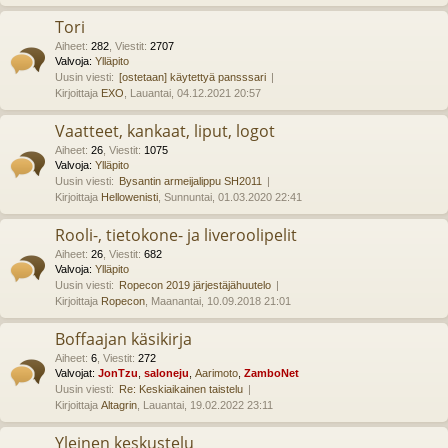
Tori
Aiheet
:
282
,
Viestit
:
2707
Valvoja:
Ylläpito
Uusin viesti:
[ostetaan] käytettyä pansssari
Kirjoittaja
EXO
, Lauantai, 04.12.2021 20:57
Vaatteet, kankaat, liput, logot
Aiheet
:
26
,
Viestit
:
1075
Valvoja:
Ylläpito
Uusin viesti:
Bysantin armeijalippu SH2011
Kirjoittaja
Hellowenisti
, Sunnuntai, 01.03.2020 22:41
Rooli-, tietokone- ja liveroolipelit
Aiheet
:
26
,
Viestit
:
682
Valvoja:
Ylläpito
Uusin viesti:
Ropecon 2019 järjestäjähuutelo
Kirjoittaja
Ropecon
, Maanantai, 10.09.2018 21:01
Boffaajan käsikirja
Aiheet
:
6
,
Viestit
:
272
Valvojat:
JonTzu
,
saloneju
,
Aarimoto
,
ZamboNet
Uusin viesti:
Re: Keskiaikainen taistelu
Kirjoittaja
Altagrin
, Lauantai, 19.02.2022 23:11
Yleinen keskustelu