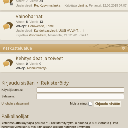
Aiheet
:
7
,
Viestit
:
34
Uusin viesti:
Re: Kysymyslanka
Kirjoittaja
ulmiina
, Perjantai, 12.06.2015 07:07
Vainoharhat
Aiheet
:
8
,
Viestit
:
13
Valvojat:
Hellowenisti
,
Teme
Uusin viesti:
Kahdeksasviesti: UUSI VAIVA-T…
Kirjoittaja
Vainovalkeat
, Maanantai, 21.12.2015 14:47
Keskustelualue
Kehitysideat ja toiveet
Aiheet
:
0
,
Viestit
:
0
Valvoja:
Mannunvartija
Kirjaudu sisään
•
Rekisteröidy
Käyttäjätunnus:
Salasana:
Unohdin salasanani
Muista minut
Paikallaolijat
Yhteensä
408
käyttäjää paikalla :: 2 rekisteröitynyttä, 0 piilossa ja 406 vierasta (Tieto
perustuu viimeisen 5 minuutin aikana olleisiin aktiivisiin käyttäjiin)