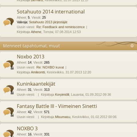
Kirjoittaja
Bernard
, Keskiviikko, 31.07.2013 11:17
Sotahuuto 2014 international
Aiheet
:
5
,
Viestit
:
25
Valvoja:
Sotahuuto 2013 järjestäjät
Uusin viesti:
Re: Feedback and reminiscence
Kirjoittaja
Athene
, Torstai, 07.08.2014 12:53
Menneet tapahtumat, muut
Noxbo 2013
Aiheet
:
14
,
Viestit
:
265
Uusin viesti:
Re: NOXBO kuvat
Kirjoittaja
Amileontti
, Keskiviikko, 31.07.2013 12:20
Kuninkaantekijät
Aiheet
:
31
,
Viestit
:
313
Uusin viesti:
Kirjoittaja
Korpimölli
, Lauantai, 01.09.2012 09:36
Fantasy Battle III - Viimeinen Sinetti
Aiheet
:
42
,
Viestit
:
571
Uusin viesti:
Kirjoittaja
Misumasu
, Keskiviikko, 01.02.2012 00:06
NOXBO 3
Aiheet
:
16
,
Viestit
:
331