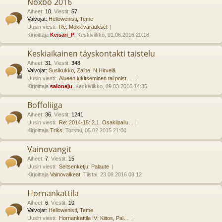
Noxbo 2016
Aiheet
:
10
,
Viestit
:
57
Valvojat:
Hellowenisti
,
Teme
Uusin viesti:
Re: Mökkivaraukset
Kirjoittaja
Keisari_P
, Keskiviikko, 01.06.2016 20:18
Keskiaikainen täyskontakti taistelu
Aiheet
:
31
,
Viestit
:
348
Valvojat:
Susikukko
,
Zaibe
,
N.Hirvelä
Uusin viesti:
Alueen lukitseminen tai poist…
Kirjoittaja
saloneju
, Keskiviikko, 09.03.2016 14:35
Boffoliiga
Aiheet
:
36
,
Viestit
:
1241
Uusin viesti:
Re: 2014-15: 2.1. Osakilpailu…
Kirjoittaja
Triks
, Torstai, 05.02.2015 21:00
Vainovangit
Aiheet
:
7
,
Viestit
:
15
Uusin viesti:
Seitsenketju: Palaute
Kirjoittaja
Vainovalkeat
, Tiistai, 23.08.2016 08:12
Hornankattila
Aiheet
:
6
,
Viestit
:
10
Valvojat:
Hellowenisti
,
Teme
Uusin viesti:
Hornankattila IV: Kiitos, Pal…