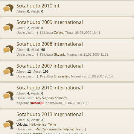
Sotahuuto 2010 int
Aiheet
:
0
,
Viestit
:
0
Sotahuuto 2009 international
Aiheet
:
2
,
Viestit
:
5
Uusin viesti:
Kirjoittaja
Zenzu
, Tiistai, 26.05.2009 16:41
Sotahuuto 2008 international
Aiheet
:
8
,
Viestit
:
66
Uusin viesti:
Kirjoittaja
Skylark
, Maanantai, 21.07.2008 11:32
Sotahuuto 2007 international
Aiheet
:
12
,
Viestit
:
195
Uusin viesti:
Kirjoittaja
Oravainen
, Maanantai, 03.09.2007 20:14
Sotahuuto 2010 international
Aiheet
:
4
,
Viestit
:
6
Uusin viesti:
Any Vishnas coming?
Kirjoittaja
saloneju
, Keskiviikko, 02.06.2010 17:17
Sotahuuto 2013 international
Aiheet
:
5
,
Viestit
:
31
Valvojat:
Hellowenisti
,
Teme
Uusin viesti:
Re: Can someone help with tra…