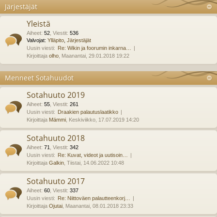
Järjestäjät
Yleistä
Aiheet
:
52
,
Viestit
:
536
Valvojat:
Ylläpito
,
Järjestäjät
Uusin viesti:
Re: Wikin ja foorumin inkarna…
Kirjoittaja
olho
, Maanantai, 29.01.2018 19:22
Menneet Sotahuudot
Sotahuuto 2019
Aiheet
:
55
,
Viestit
:
261
Uusin viesti:
Draakien palautuslaatikko
Kirjoittaja
Mämmi
, Keskiviikko, 17.07.2019 14:20
Sotahuuto 2018
Aiheet
:
71
,
Viestit
:
342
Uusin viesti:
Re: Kuvat, videot ja uutisoin…
Kirjoittaja
Galkin
, Tiistai, 14.06.2022 10:48
Sotahuuto 2017
Aiheet
:
60
,
Viestit
:
337
Uusin viesti:
Re: Niittoväen palautteenkorj…
Kirjoittaja
Ojutai
, Maanantai, 08.01.2018 23:33