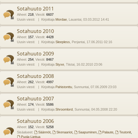
Sotahuuto 2011
Aiheet
:
218
,
Viestit
:
6607
Uusin viesti:
Kirjoittaja
Mordae
, Lauantai, 03.03.2012 14:41
Sotahuuto 2010
Aiheet
:
157
,
Viestit
:
4428
Uusin viesti:
Kirjoittaja
Sleepless
, Perjantai, 17.06.2011 02:16
Sotahuuto 2009
Aiheet
:
254
,
Viestit
:
8467
Uusin viesti:
Kirjoittaja
Styxe
, Tiistai, 16.02.2010 23:06
Sotahuuto 2008
Aiheet
:
262
,
Viestit
:
4997
Uusin viesti:
Kirjoittaja
Pahistonttu
, Sunnuntai, 07.06.2009 23:03
Sotahuuto 2007
Aiheet
:
174
,
Viestit
:
5586
Uusin viesti:
Kirjoittaja
Shroomlord
, Sunnuntai, 04.05.2008 22:20
Sotahuuto 2006
Aiheet
:
152
,
Viestit
:
5258
Sisäalueet:
Säännöt
,
Skenaariot
,
Saapuminen
,
Palaute
,
Teutonit
,
Puola-Liettua