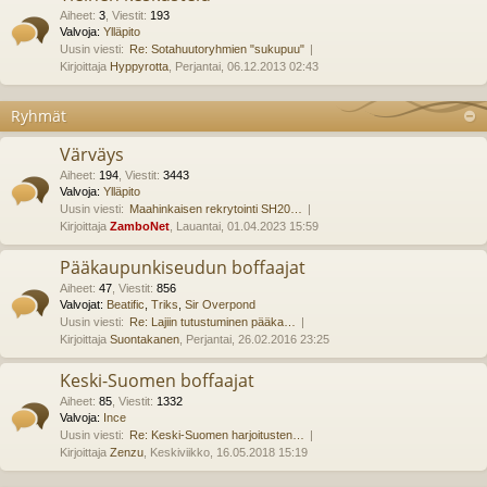
Aiheet
:
3
,
Viestit
:
193
Valvoja:
Ylläpito
Uusin viesti:
Re: Sotahuutoryhmien "sukupuu"
Kirjoittaja
Hyppyrotta
, Perjantai, 06.12.2013 02:43
Ryhmät
Värväys
Aiheet
:
194
,
Viestit
:
3443
Valvoja:
Ylläpito
Uusin viesti:
Maahinkaisen rekrytointi SH20…
Kirjoittaja
ZamboNet
, Lauantai, 01.04.2023 15:59
Pääkaupunkiseudun boffaajat
Aiheet
:
47
,
Viestit
:
856
Valvojat:
Beatific
,
Triks
,
Sir Overpond
Uusin viesti:
Re: Lajiin tutustuminen pääka…
Kirjoittaja
Suontakanen
, Perjantai, 26.02.2016 23:25
Keski-Suomen boffaajat
Aiheet
:
85
,
Viestit
:
1332
Valvoja:
Ince
Uusin viesti:
Re: Keski-Suomen harjoitusten…
Kirjoittaja
Zenzu
, Keskiviikko, 16.05.2018 15:19