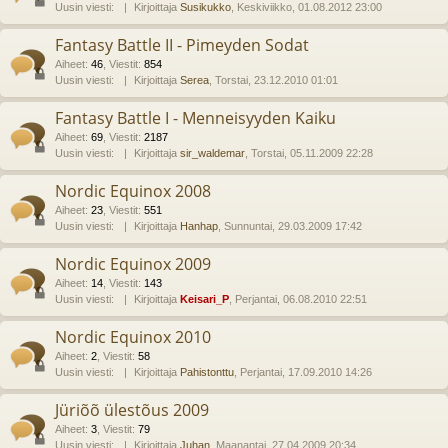
Uusin viesti:
Kirjoittaja
Susikukko
, Keskiviikko, 01.08.2012 23:00
Fantasy Battle II - Pimeyden Sodat
Aiheet
:
46
,
Viestit
:
854
Uusin viesti:
Kirjoittaja
Serea
, Torstai, 23.12.2010 01:01
Fantasy Battle I - Menneisyyden Kaiku
Aiheet
:
69
,
Viestit
:
2187
Uusin viesti:
Kirjoittaja
sir_waldemar
, Torstai, 05.11.2009 22:28
Nordic Equinox 2008
Aiheet
:
23
,
Viestit
:
551
Uusin viesti:
Kirjoittaja
Hanhap
, Sunnuntai, 29.03.2009 17:42
Nordic Equinox 2009
Aiheet
:
14
,
Viestit
:
143
Uusin viesti:
Kirjoittaja
Keisari_P
, Perjantai, 06.08.2010 22:51
Nordic Equinox 2010
Aiheet
:
2
,
Viestit
:
58
Uusin viesti:
Kirjoittaja
Pahistonttu
, Perjantai, 17.09.2010 14:26
Jüriõõ ülestõus 2009
Aiheet
:
3
,
Viestit
:
79
Uusin viesti:
Kirjoittaja
Juhan
, Maanantai, 27.04.2009 20:34