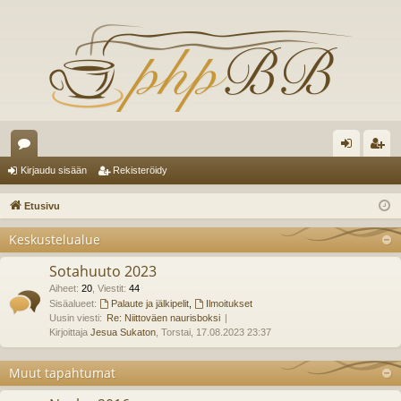
es
irj
ek
Kirjaudu sisään
Rekisteröidy
ku
au
ist
Etusivu
st
du
er
Keskustelualue
el
si
öi
Sotahuuto 2023
ua
sä
dy
Aiheet
:
20
,
Viestit
:
44
lu
Sisäalueet:
Palaute ja jälkipelit
,
Ilmoitukset
än
Uusin viesti:
Re: Niittoväen naurisboksi
ee
Kirjoittaja
Jesua Sukaton
, Torstai, 17.08.2023 23:37
t
Muut tapahtumat