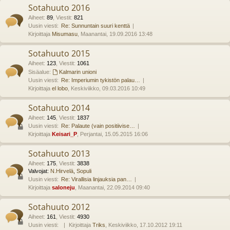
Sotahuuto 2016
Aiheet
:
89
,
Viestit
:
821
Uusin viesti:
Re: Sunnuntain suuri kenttä
Kirjoittaja
Misumasu
, Maanantai, 19.09.2016 13:48
Sotahuuto 2015
Aiheet
:
123
,
Viestit
:
1061
Sisäalue:
Kalmarin unioni
Uusin viesti:
Re: Imperiumin tykistön palau…
Kirjoittaja
el lobo
, Keskiviikko, 09.03.2016 10:49
Sotahuuto 2014
Aiheet
:
145
,
Viestit
:
1837
Uusin viesti:
Re: Palaute (vain positiivise…
Kirjoittaja
Keisari_P
, Perjantai, 15.05.2015 16:06
Sotahuuto 2013
Aiheet
:
175
,
Viestit
:
3838
Valvojat:
N.Hirvelä
,
Sopuli
Uusin viesti:
Re: Virallisia linjauksia pan…
Kirjoittaja
saloneju
, Maanantai, 22.09.2014 09:40
Sotahuuto 2012
Aiheet
:
161
,
Viestit
:
4930
Uusin viesti:
Kirjoittaja
Triks
, Keskiviikko, 17.10.2012 19:11