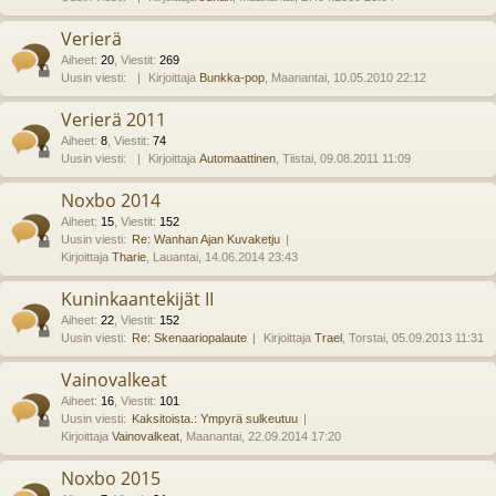
Verierä
Aiheet
:
20
,
Viestit
:
269
Uusin viesti:
Kirjoittaja
Bunkka-pop
, Maanantai, 10.05.2010 22:12
Verierä 2011
Aiheet
:
8
,
Viestit
:
74
Uusin viesti:
Kirjoittaja
Automaattinen
, Tiistai, 09.08.2011 11:09
Noxbo 2014
Aiheet
:
15
,
Viestit
:
152
Uusin viesti:
Re: Wanhan Ajan Kuvaketju
Kirjoittaja
Tharie
, Lauantai, 14.06.2014 23:43
Kuninkaantekijät II
Aiheet
:
22
,
Viestit
:
152
Uusin viesti:
Re: Skenaariopalaute
Kirjoittaja
Trael
, Torstai, 05.09.2013 11:31
Vainovalkeat
Aiheet
:
16
,
Viestit
:
101
Uusin viesti:
Kaksitoista.: Ympyrä sulkeutuu
Kirjoittaja
Vainovalkeat
, Maanantai, 22.09.2014 17:20
Noxbo 2015