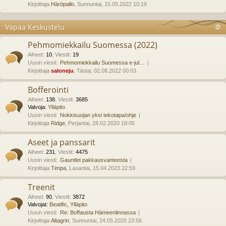
Kirjoittaja
Häröpallo
, Sunnuntai, 15.05.2022 10:19
Vapaa Keskustelu
Pehmomiekkailu Suomessa (2022)
Aiheet
:
10
,
Viestit
:
19
Uusin viesti:
Pehmomiekkailu Suomessa e-jul…
Kirjoittaja
saloneju
, Tiistai, 02.08.2022 00:03
Bofferointi
Aiheet
:
138
,
Viestit
:
3685
Valvoja:
Ylläpito
Uusin viesti:
Nokkisuojan yksi tekotapa/ohje
Kirjoittaja
Ridge
, Perjantai, 28.02.2020 18:05
Aseet ja panssarit
Aiheet
:
231
,
Viestit
:
4475
Uusin viesti:
Gauntlet pakkausvanteesta
Kirjoittaja
Timpa
, Lauantai, 15.04.2023 22:59
Treenit
Aiheet
:
90
,
Viestit
:
3872
Valvojat:
Beatific
,
Ylläpito
Uusin viesti:
Re: Boffausta Hämeenlinnassa
Kirjoittaja
Altagrin
, Sunnuntai, 24.05.2020 23:56