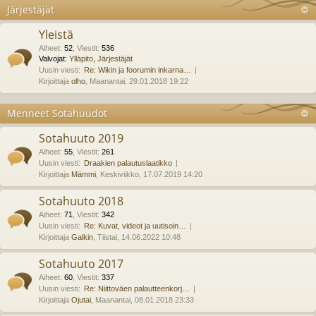
Järjestäjät
Yleistä
Aiheet
:
52
,
Viestit
:
536
Valvojat:
Ylläpito
,
Järjestäjät
Uusin viesti:
Re: Wikin ja foorumin inkarna…
Kirjoittaja
olho
, Maanantai, 29.01.2018 19:22
Menneet Sotahuudot
Sotahuuto 2019
Aiheet
:
55
,
Viestit
:
261
Uusin viesti:
Draakien palautuslaatikko
Kirjoittaja
Mämmi
, Keskiviikko, 17.07.2019 14:20
Sotahuuto 2018
Aiheet
:
71
,
Viestit
:
342
Uusin viesti:
Re: Kuvat, videot ja uutisoin…
Kirjoittaja
Galkin
, Tiistai, 14.06.2022 10:48
Sotahuuto 2017
Aiheet
:
60
,
Viestit
:
337
Uusin viesti:
Re: Niittoväen palautteenkorj…
Kirjoittaja
Ojutai
, Maanantai, 08.01.2018 23:33