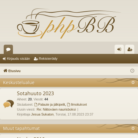
es
irj
ek
Kirjaudu sisään
Rekisteröidy
ku
au
ist
Etusivu
st
du
er
Keskustelualue
el
si
öi
Sotahuuto 2023
ua
sä
dy
Aiheet
:
20
,
Viestit
:
44
lu
Sisäalueet:
Palaute ja jälkipelit
,
Ilmoitukset
än
Uusin viesti:
Re: Niittoväen naurisboksi
ee
Kirjoittaja
Jesua Sukaton
, Torstai, 17.08.2023 23:37
t
Muut tapahtumat