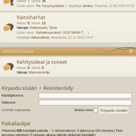
Aiheet
:
7
,
Viestit
:
34
Uusin viesti:
Re: Kysymyslanka
Kirjoittaja
ulmiina
, Perjantai, 12.06.2015 07:07
Vainoharhat
Aiheet
:
8
,
Viestit
:
13
Valvojat:
Hellowenisti
,
Teme
Uusin viesti:
Kahdeksasviesti: UUSI VAIVA-T…
Kirjoittaja
Vainovalkeat
, Maanantai, 21.12.2015 14:47
Keskustelualue
Kehitysideat ja toiveet
Aiheet
:
0
,
Viestit
:
0
Valvoja:
Mannunvartija
Kirjaudu sisään
•
Rekisteröidy
Käyttäjätunnus:
Salasana:
Unohdin salasanani
Muista minut
Paikallaolijat
Yhteensä
435
käyttäjää paikalla :: 1 rekisteröitynyt, 0 piilossa ja 434 vierasta (Tieto
perustuu viimeisen 5 minuutin aikana olleisiin aktiivisiin käyttäjiin)