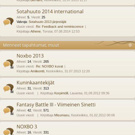
Kirjoittaja
Bernard
, Keskiviikko, 31.07.2013 11:17
Sotahuuto 2014 international
Aiheet
:
5
,
Viestit
:
25
Valvoja:
Sotahuuto 2013 järjestäjät
Uusin viesti:
Re: Feedback and reminiscence
Kirjoittaja
Athene
, Torstai, 07.08.2014 12:53
Menneet tapahtumat, muut
Noxbo 2013
Aiheet
:
14
,
Viestit
:
265
Uusin viesti:
Re: NOXBO kuvat
Kirjoittaja
Amileontti
, Keskiviikko, 31.07.2013 12:20
Kuninkaantekijät
Aiheet
:
31
,
Viestit
:
313
Uusin viesti:
Kirjoittaja
Korpimölli
, Lauantai, 01.09.2012 09:36
Fantasy Battle III - Viimeinen Sinetti
Aiheet
:
42
,
Viestit
:
571
Uusin viesti:
Kirjoittaja
Misumasu
, Keskiviikko, 01.02.2012 00:06
NOXBO 3
Aiheet
:
16
,
Viestit
:
331