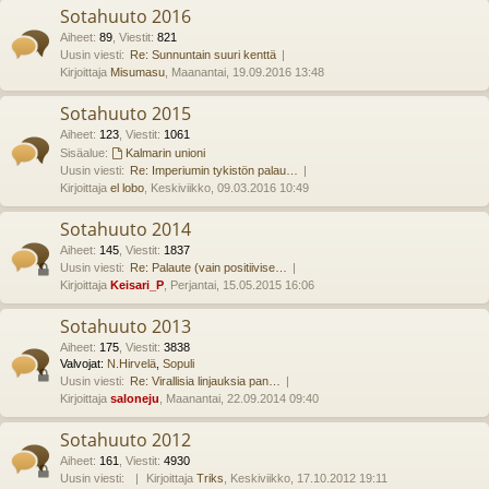
Sotahuuto 2016
Aiheet
:
89
,
Viestit
:
821
Uusin viesti:
Re: Sunnuntain suuri kenttä
Kirjoittaja
Misumasu
, Maanantai, 19.09.2016 13:48
Sotahuuto 2015
Aiheet
:
123
,
Viestit
:
1061
Sisäalue:
Kalmarin unioni
Uusin viesti:
Re: Imperiumin tykistön palau…
Kirjoittaja
el lobo
, Keskiviikko, 09.03.2016 10:49
Sotahuuto 2014
Aiheet
:
145
,
Viestit
:
1837
Uusin viesti:
Re: Palaute (vain positiivise…
Kirjoittaja
Keisari_P
, Perjantai, 15.05.2015 16:06
Sotahuuto 2013
Aiheet
:
175
,
Viestit
:
3838
Valvojat:
N.Hirvelä
,
Sopuli
Uusin viesti:
Re: Virallisia linjauksia pan…
Kirjoittaja
saloneju
, Maanantai, 22.09.2014 09:40
Sotahuuto 2012
Aiheet
:
161
,
Viestit
:
4930
Uusin viesti:
Kirjoittaja
Triks
, Keskiviikko, 17.10.2012 19:11