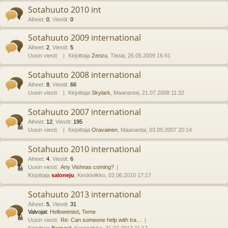
Sotahuuto 2010 int
Aiheet
:
0
,
Viestit
:
0
Sotahuuto 2009 international
Aiheet
:
2
,
Viestit
:
5
Uusin viesti:
Kirjoittaja
Zenzu
, Tiistai, 26.05.2009 16:41
Sotahuuto 2008 international
Aiheet
:
8
,
Viestit
:
66
Uusin viesti:
Kirjoittaja
Skylark
, Maanantai, 21.07.2008 11:32
Sotahuuto 2007 international
Aiheet
:
12
,
Viestit
:
195
Uusin viesti:
Kirjoittaja
Oravainen
, Maanantai, 03.09.2007 20:14
Sotahuuto 2010 international
Aiheet
:
4
,
Viestit
:
6
Uusin viesti:
Any Vishnas coming?
Kirjoittaja
saloneju
, Keskiviikko, 02.06.2010 17:17
Sotahuuto 2013 international
Aiheet
:
5
,
Viestit
:
31
Valvojat:
Hellowenisti
,
Teme
Uusin viesti:
Re: Can someone help with tra…