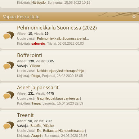
Kirjoittaja
Häröpallo
, Sunnuntai, 15.05.2022 10:19
Vapaa Keskustelu
Pehmomiekkailu Suomessa (2022)
Aiheet
:
10
,
Viestit
:
19
Uusin viesti:
Pehmomiekkailu Suomessa e-jul…
Kirjoittaja
saloneju
, Tiistai, 02.08.2022 00:03
Bofferointi
Aiheet
:
138
,
Viestit
:
3685
Valvoja:
Ylläpito
Uusin viesti:
Nokkisuojan yksi tekotapa/ohje
Kirjoittaja
Ridge
, Perjantai, 28.02.2020 18:05
Aseet ja panssarit
Aiheet
:
231
,
Viestit
:
4475
Uusin viesti:
Gauntlet pakkausvanteesta
Kirjoittaja
Timpa
, Lauantai, 15.04.2023 22:59
Treenit
Aiheet
:
90
,
Viestit
:
3872
Valvojat:
Beatific
,
Ylläpito
Uusin viesti:
Re: Boffausta Hämeenlinnassa
Kirjoittaja
Altagrin
, Sunnuntai, 24.05.2020 23:56