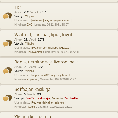
Tori
Aiheet
:
282
,
Viestit
:
2707
Valvoja:
Ylläpito
Uusin viesti:
[ostetaan] käytettyä pansssari
Kirjoittaja
EXO
, Lauantai, 04.12.2021 20:57
Vaatteet, kankaat, liput, logot
Aiheet
:
26
,
Viestit
:
1075
Valvoja:
Ylläpito
Uusin viesti:
Bysantin armeijalippu SH2011
Kirjoittaja
Hellowenisti
, Sunnuntai, 01.03.2020 22:41
Rooli-, tietokone- ja liveroolipelit
Aiheet
:
26
,
Viestit
:
682
Valvoja:
Ylläpito
Uusin viesti:
Ropecon 2019 järjestäjähuutelo
Kirjoittaja
Ropecon
, Maanantai, 10.09.2018 21:01
Boffaajan käsikirja
Aiheet
:
6
,
Viestit
:
272
Valvojat:
JonTzu
,
saloneju
,
Aarimoto
,
ZamboNet
Uusin viesti:
Re: Keskiaikainen taistelu
Kirjoittaja
Altagrin
, Lauantai, 19.02.2022 23:11
Yleinen keskustelu