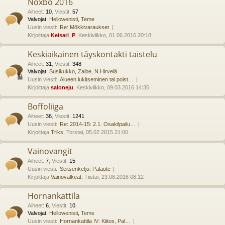
Noxbo 2016
Aiheet
:
10
,
Viestit
:
57
Valvojat:
Hellowenisti
,
Teme
Uusin viesti:
Re: Mökkivaraukset
Kirjoittaja
Keisari_P
, Keskiviikko, 01.06.2016 20:18
Keskiaikainen täyskontakti taistelu
Aiheet
:
31
,
Viestit
:
348
Valvojat:
Susikukko
,
Zaibe
,
N.Hirvelä
Uusin viesti:
Alueen lukitseminen tai poist…
Kirjoittaja
saloneju
, Keskiviikko, 09.03.2016 14:35
Boffoliiga
Aiheet
:
36
,
Viestit
:
1241
Uusin viesti:
Re: 2014-15: 2.1. Osakilpailu…
Kirjoittaja
Triks
, Torstai, 05.02.2015 21:00
Vainovangit
Aiheet
:
7
,
Viestit
:
15
Uusin viesti:
Seitsenketju: Palaute
Kirjoittaja
Vainovalkeat
, Tiistai, 23.08.2016 08:12
Hornankattila
Aiheet
:
6
,
Viestit
:
10
Valvojat:
Hellowenisti
,
Teme
Uusin viesti:
Hornankattila IV: Kiitos, Pal…