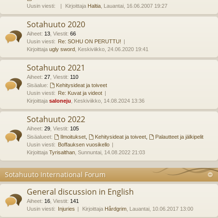
Uusin viesti:
Kirjoittaja
Haltia
, Lauantai, 16.06.2007 19:27
Sotahuuto 2020
Aiheet
:
13
,
Viestit
:
66
Uusin viesti:
Re: SOHU ON PERUTTU!
Kirjoittaja
ugly sword
, Keskiviikko, 24.06.2020 19:41
Sotahuuto 2021
Aiheet
:
27
,
Viestit
:
110
Sisäalue:
Kehitysideat ja toiveet
Uusin viesti:
Re: Kuvat ja videot
Kirjoittaja
saloneju
, Keskiviikko, 14.08.2024 13:36
Sotahuuto 2022
Aiheet
:
29
,
Viestit
:
105
Sisäalueet:
Ilmoitukset
,
Kehitysideat ja toiveet
,
Palautteet ja jälkipelit
Uusin viesti:
Boffauksen vuosikello
Kirjoittaja
Tyrisalthan
, Sunnuntai, 14.08.2022 21:03
Sotahuuto International Forum
General discussion in English
Aiheet
:
16
,
Viestit
:
141
Uusin viesti:
Injuries
Kirjoittaja
Hårdgrim
, Lauantai, 10.06.2017 13:00