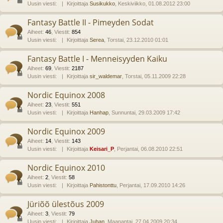
Uusin viesti:
Kirjoittaja
Susikukko
, Keskiviikko, 01.08.2012 23:00
Fantasy Battle II - Pimeyden Sodat
Aiheet
:
46
,
Viestit
:
854
Uusin viesti:
Kirjoittaja
Serea
, Torstai, 23.12.2010 01:01
Fantasy Battle I - Menneisyyden Kaiku
Aiheet
:
69
,
Viestit
:
2187
Uusin viesti:
Kirjoittaja
sir_waldemar
, Torstai, 05.11.2009 22:28
Nordic Equinox 2008
Aiheet
:
23
,
Viestit
:
551
Uusin viesti:
Kirjoittaja
Hanhap
, Sunnuntai, 29.03.2009 17:42
Nordic Equinox 2009
Aiheet
:
14
,
Viestit
:
143
Uusin viesti:
Kirjoittaja
Keisari_P
, Perjantai, 06.08.2010 22:51
Nordic Equinox 2010
Aiheet
:
2
,
Viestit
:
58
Uusin viesti:
Kirjoittaja
Pahistonttu
, Perjantai, 17.09.2010 14:26
Jüriõõ ülestõus 2009
Aiheet
:
3
,
Viestit
:
79
Uusin viesti:
Kirjoittaja
Juhan
, Maanantai, 27.04.2009 20:34