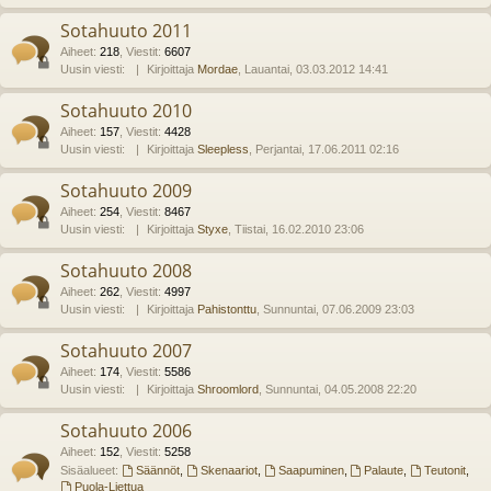
Sotahuuto 2011
Aiheet
:
218
,
Viestit
:
6607
Uusin viesti:
Kirjoittaja
Mordae
, Lauantai, 03.03.2012 14:41
Sotahuuto 2010
Aiheet
:
157
,
Viestit
:
4428
Uusin viesti:
Kirjoittaja
Sleepless
, Perjantai, 17.06.2011 02:16
Sotahuuto 2009
Aiheet
:
254
,
Viestit
:
8467
Uusin viesti:
Kirjoittaja
Styxe
, Tiistai, 16.02.2010 23:06
Sotahuuto 2008
Aiheet
:
262
,
Viestit
:
4997
Uusin viesti:
Kirjoittaja
Pahistonttu
, Sunnuntai, 07.06.2009 23:03
Sotahuuto 2007
Aiheet
:
174
,
Viestit
:
5586
Uusin viesti:
Kirjoittaja
Shroomlord
, Sunnuntai, 04.05.2008 22:20
Sotahuuto 2006
Aiheet
:
152
,
Viestit
:
5258
Sisäalueet:
Säännöt
,
Skenaariot
,
Saapuminen
,
Palaute
,
Teutonit
,
Puola-Liettua