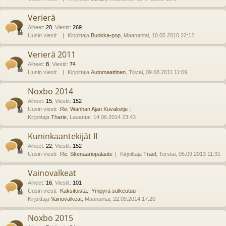
Verierä
Aiheet
:
20
,
Viestit
:
269
Uusin viesti:
Kirjoittaja
Bunkka-pop
, Maanantai, 10.05.2010 22:12
Verierä 2011
Aiheet
:
8
,
Viestit
:
74
Uusin viesti:
Kirjoittaja
Automaattinen
, Tiistai, 09.08.2011 11:09
Noxbo 2014
Aiheet
:
15
,
Viestit
:
152
Uusin viesti:
Re: Wanhan Ajan Kuvaketju
Kirjoittaja
Tharie
, Lauantai, 14.06.2014 23:43
Kuninkaantekijät II
Aiheet
:
22
,
Viestit
:
152
Uusin viesti:
Re: Skenaariopalaute
Kirjoittaja
Trael
, Torstai, 05.09.2013 11:31
Vainovalkeat
Aiheet
:
16
,
Viestit
:
101
Uusin viesti:
Kaksitoista.: Ympyrä sulkeutuu
Kirjoittaja
Vainovalkeat
, Maanantai, 22.09.2014 17:20
Noxbo 2015