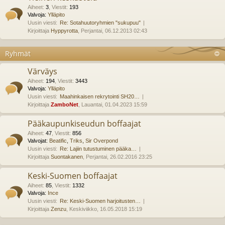
Aiheet
:
3
,
Viestit
:
193
Valvoja:
Ylläpito
Uusin viesti:
Re: Sotahuutoryhmien "sukupuu"
Kirjoittaja
Hyppyrotta
, Perjantai, 06.12.2013 02:43
Ryhmät
Värväys
Aiheet
:
194
,
Viestit
:
3443
Valvoja:
Ylläpito
Uusin viesti:
Maahinkaisen rekrytointi SH20…
Kirjoittaja
ZamboNet
, Lauantai, 01.04.2023 15:59
Pääkaupunkiseudun boffaajat
Aiheet
:
47
,
Viestit
:
856
Valvojat:
Beatific
,
Triks
,
Sir Overpond
Uusin viesti:
Re: Lajiin tutustuminen pääka…
Kirjoittaja
Suontakanen
, Perjantai, 26.02.2016 23:25
Keski-Suomen boffaajat
Aiheet
:
85
,
Viestit
:
1332
Valvoja:
Ince
Uusin viesti:
Re: Keski-Suomen harjoitusten…
Kirjoittaja
Zenzu
, Keskiviikko, 16.05.2018 15:19