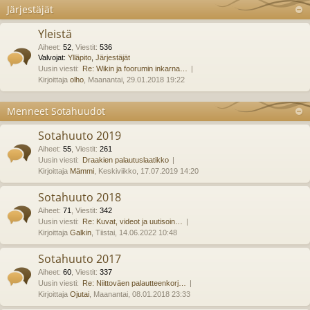
Järjestäjät
Yleistä
Aiheet
:
52
,
Viestit
:
536
Valvojat:
Ylläpito
,
Järjestäjät
Uusin viesti:
Re: Wikin ja foorumin inkarna…
Kirjoittaja
olho
, Maanantai, 29.01.2018 19:22
Menneet Sotahuudot
Sotahuuto 2019
Aiheet
:
55
,
Viestit
:
261
Uusin viesti:
Draakien palautuslaatikko
Kirjoittaja
Mämmi
, Keskiviikko, 17.07.2019 14:20
Sotahuuto 2018
Aiheet
:
71
,
Viestit
:
342
Uusin viesti:
Re: Kuvat, videot ja uutisoin…
Kirjoittaja
Galkin
, Tiistai, 14.06.2022 10:48
Sotahuuto 2017
Aiheet
:
60
,
Viestit
:
337
Uusin viesti:
Re: Niittoväen palautteenkorj…
Kirjoittaja
Ojutai
, Maanantai, 08.01.2018 23:33