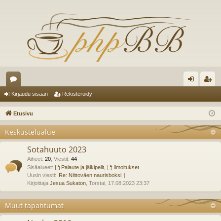
es
irj
ek
Kirjaudu sisään
Rekisteröidy
ku
au
ist
Etusivu
st
du
er
Keskustelualue
el
si
öi
Sotahuuto 2023
ua
sä
dy
Aiheet
:
20
,
Viestit
:
44
lu
Sisäalueet:
Palaute ja jälkipelit
,
Ilmoitukset
än
Uusin viesti:
Re: Niittoväen naurisboksi
ee
Kirjoittaja
Jesua Sukaton
, Torstai, 17.08.2023 23:37
t
Muut tapahtumat