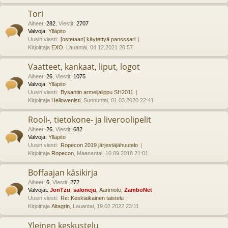
Tori
Aiheet
:
282
,
Viestit
:
2707
Valvoja:
Ylläpito
Uusin viesti:
[ostetaan] käytettyä pansssari
Kirjoittaja
EXO
, Lauantai, 04.12.2021 20:57
Vaatteet, kankaat, liput, logot
Aiheet
:
26
,
Viestit
:
1075
Valvoja:
Ylläpito
Uusin viesti:
Bysantin armeijalippu SH2011
Kirjoittaja
Hellowenisti
, Sunnuntai, 01.03.2020 22:41
Rooli-, tietokone- ja liveroolipelit
Aiheet
:
26
,
Viestit
:
682
Valvoja:
Ylläpito
Uusin viesti:
Ropecon 2019 järjestäjähuutelo
Kirjoittaja
Ropecon
, Maanantai, 10.09.2018 21:01
Boffaajan käsikirja
Aiheet
:
6
,
Viestit
:
272
Valvojat:
JonTzu
,
saloneju
,
Aarimoto
,
ZamboNet
Uusin viesti:
Re: Keskiaikainen taistelu
Kirjoittaja
Altagrin
, Lauantai, 19.02.2022 23:11
Yleinen keskustelu