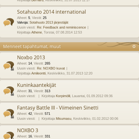
Kirjoittaja
Bernard
, Keskiviikko, 31.07.2013 11:17
Sotahuuto 2014 international
Aiheet
:
5
,
Viestit
:
25
Valvoja:
Sotahuuto 2013 järjestäjät
Uusin viesti:
Re: Feedback and reminiscence
Kirjoittaja
Athene
, Torstai, 07.08.2014 12:53
Menneet tapahtumat, muut
Noxbo 2013
Aiheet
:
14
,
Viestit
:
265
Uusin viesti:
Re: NOXBO kuvat
Kirjoittaja
Amileontti
, Keskiviikko, 31.07.2013 12:20
Kuninkaantekijät
Aiheet
:
31
,
Viestit
:
313
Uusin viesti:
Kirjoittaja
Korpimölli
, Lauantai, 01.09.2012 09:36
Fantasy Battle III - Viimeinen Sinetti
Aiheet
:
42
,
Viestit
:
571
Uusin viesti:
Kirjoittaja
Misumasu
, Keskiviikko, 01.02.2012 00:06
NOXBO 3
Aiheet
:
16
,
Viestit
:
331