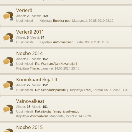
Verierä
Aiheet
:
20
,
Viestit
:
269
Uusin viesti:
Kirjoittaja
Bunkka-pop
, Maanantai, 10.05.2010 22:12
Verierä 2011
Aiheet
:
8
,
Viestit
:
74
Uusin viesti:
Kirjoittaja
Automaattinen
, Tiistai, 09.08.2011 11:09
Noxbo 2014
Aiheet
:
15
,
Viestit
:
152
Uusin viesti:
Re: Wanhan Ajan Kuvaketju
Kirjoittaja
Tharie
, Lauantai, 14.06.2014 23:43
Kuninkaantekijät II
Aiheet
:
22
,
Viestit
:
152
Uusin viesti:
Re: Skenaariopalaute
Kirjoittaja
Trael
, Torstai, 05.09.2013 11:31
Vainovalkeat
Aiheet
:
16
,
Viestit
:
101
Uusin viesti:
Kaksitoista.: Ympyrä sulkeutuu
Kirjoittaja
Vainovalkeat
, Maanantai, 22.09.2014 17:20
Noxbo 2015