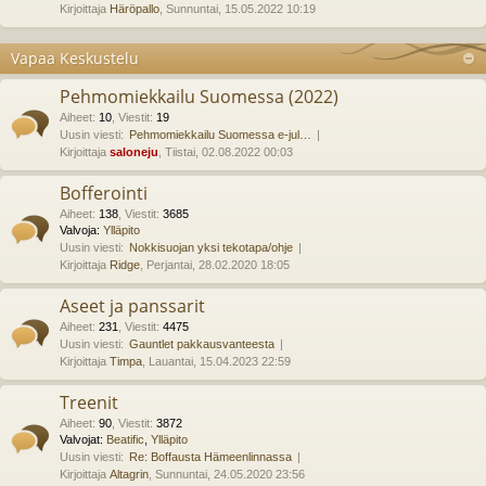
Kirjoittaja
Häröpallo
, Sunnuntai, 15.05.2022 10:19
Vapaa Keskustelu
Pehmomiekkailu Suomessa (2022)
Aiheet
:
10
,
Viestit
:
19
Uusin viesti:
Pehmomiekkailu Suomessa e-jul…
Kirjoittaja
saloneju
, Tiistai, 02.08.2022 00:03
Bofferointi
Aiheet
:
138
,
Viestit
:
3685
Valvoja:
Ylläpito
Uusin viesti:
Nokkisuojan yksi tekotapa/ohje
Kirjoittaja
Ridge
, Perjantai, 28.02.2020 18:05
Aseet ja panssarit
Aiheet
:
231
,
Viestit
:
4475
Uusin viesti:
Gauntlet pakkausvanteesta
Kirjoittaja
Timpa
, Lauantai, 15.04.2023 22:59
Treenit
Aiheet
:
90
,
Viestit
:
3872
Valvojat:
Beatific
,
Ylläpito
Uusin viesti:
Re: Boffausta Hämeenlinnassa
Kirjoittaja
Altagrin
, Sunnuntai, 24.05.2020 23:56