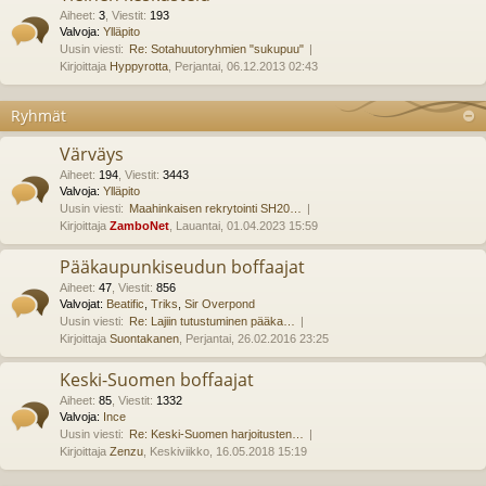
Aiheet
:
3
,
Viestit
:
193
Valvoja:
Ylläpito
Uusin viesti:
Re: Sotahuutoryhmien "sukupuu"
Kirjoittaja
Hyppyrotta
, Perjantai, 06.12.2013 02:43
Ryhmät
Värväys
Aiheet
:
194
,
Viestit
:
3443
Valvoja:
Ylläpito
Uusin viesti:
Maahinkaisen rekrytointi SH20…
Kirjoittaja
ZamboNet
, Lauantai, 01.04.2023 15:59
Pääkaupunkiseudun boffaajat
Aiheet
:
47
,
Viestit
:
856
Valvojat:
Beatific
,
Triks
,
Sir Overpond
Uusin viesti:
Re: Lajiin tutustuminen pääka…
Kirjoittaja
Suontakanen
, Perjantai, 26.02.2016 23:25
Keski-Suomen boffaajat
Aiheet
:
85
,
Viestit
:
1332
Valvoja:
Ince
Uusin viesti:
Re: Keski-Suomen harjoitusten…
Kirjoittaja
Zenzu
, Keskiviikko, 16.05.2018 15:19