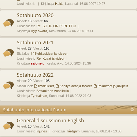
Uusin viesti:
Kirjoittaja
Haltia
, Lauantai, 16.06.2007 19:27
Sotahuuto 2020
Aiheet
:
13
,
Viestit
:
66
Uusin viesti:
Re: SOHU ON PERUTTU!
Kirjoittaja
ugly sword
, Keskiviikko, 24.06.2020 19:41
Sotahuuto 2021
Aiheet
:
27
,
Viestit
:
110
Sisäalue:
Kehitysideat ja toiveet
Uusin viesti:
Re: Kuvat ja videot
Kirjoittaja
saloneju
, Keskiviikko, 14.08.2024 13:36
Sotahuuto 2022
Aiheet
:
29
,
Viestit
:
105
Sisäalueet:
Ilmoitukset
,
Kehitysideat ja toiveet
,
Palautteet ja jälkipelit
Uusin viesti:
Boffauksen vuosikello
Kirjoittaja
Tyrisalthan
, Sunnuntai, 14.08.2022 21:03
Sotahuuto International Forum
General discussion in English
Aiheet
:
16
,
Viestit
:
141
Uusin viesti:
Injuries
Kirjoittaja
Hårdgrim
, Lauantai, 10.06.2017 13:00