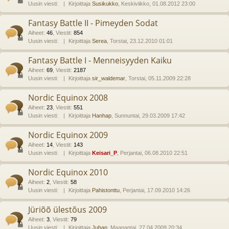
Uusin viesti:
Kirjoittaja
Susikukko
, Keskiviikko, 01.08.2012 23:00
Fantasy Battle II - Pimeyden Sodat
Aiheet
:
46
,
Viestit
:
854
Uusin viesti:
Kirjoittaja
Serea
, Torstai, 23.12.2010 01:01
Fantasy Battle I - Menneisyyden Kaiku
Aiheet
:
69
,
Viestit
:
2187
Uusin viesti:
Kirjoittaja
sir_waldemar
, Torstai, 05.11.2009 22:28
Nordic Equinox 2008
Aiheet
:
23
,
Viestit
:
551
Uusin viesti:
Kirjoittaja
Hanhap
, Sunnuntai, 29.03.2009 17:42
Nordic Equinox 2009
Aiheet
:
14
,
Viestit
:
143
Uusin viesti:
Kirjoittaja
Keisari_P
, Perjantai, 06.08.2010 22:51
Nordic Equinox 2010
Aiheet
:
2
,
Viestit
:
58
Uusin viesti:
Kirjoittaja
Pahistonttu
, Perjantai, 17.09.2010 14:26
Jüriõõ ülestõus 2009
Aiheet
:
3
,
Viestit
:
79
Uusin viesti:
Kirjoittaja
Juhan
, Maanantai, 27.04.2009 20:34