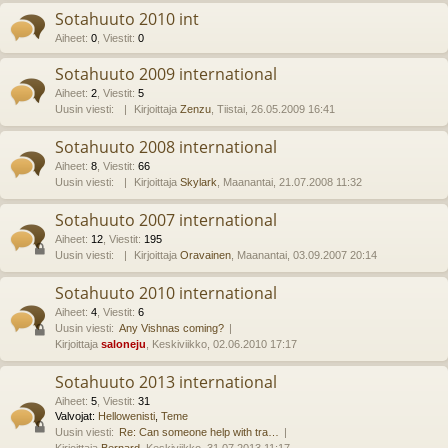
Sotahuuto 2010 int
Aiheet
:
0
,
Viestit
:
0
Sotahuuto 2009 international
Aiheet
:
2
,
Viestit
:
5
Uusin viesti:
Kirjoittaja
Zenzu
, Tiistai, 26.05.2009 16:41
Sotahuuto 2008 international
Aiheet
:
8
,
Viestit
:
66
Uusin viesti:
Kirjoittaja
Skylark
, Maanantai, 21.07.2008 11:32
Sotahuuto 2007 international
Aiheet
:
12
,
Viestit
:
195
Uusin viesti:
Kirjoittaja
Oravainen
, Maanantai, 03.09.2007 20:14
Sotahuuto 2010 international
Aiheet
:
4
,
Viestit
:
6
Uusin viesti:
Any Vishnas coming?
Kirjoittaja
saloneju
, Keskiviikko, 02.06.2010 17:17
Sotahuuto 2013 international
Aiheet
:
5
,
Viestit
:
31
Valvojat:
Hellowenisti
,
Teme
Uusin viesti:
Re: Can someone help with tra…