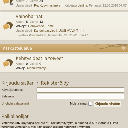
Aiheet
:
7
,
Viestit
:
34
Uusin viesti:
Re: Kysymyslanka
Kirjoittaja
ulmiina
, Perjantai, 12.06.2015 07:07
Vainoharhat
Aiheet
:
8
,
Viestit
:
13
Valvojat:
Hellowenisti
,
Teme
Uusin viesti:
Kahdeksasviesti: UUSI VAIVA-T…
Kirjoittaja
Vainovalkeat
, Maanantai, 21.12.2015 14:47
Keskustelualue
Kehitysideat ja toiveet
Aiheet
:
0
,
Viestit
:
0
Valvoja:
Mannunvartija
Kirjaudu sisään
•
Rekisteröidy
Käyttäjätunnus:
Salasana:
Unohdin salasanani
Muista minut
Paikallaolijat
Yhteensä
597
käyttäjää paikalla :: 0 rekisteröitynyttä, 0 piilossa ja 597 vierasta (Tieto
perustuu viimeisen 5 minuutin aikana olleisiin aktiivisiin käyttäjiin)