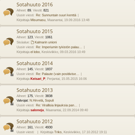
Sotahuuto 2016
Aiheet
:
89
,
Viestit
:
821
Uusin viesti:
Re: Sunnuntain suuri kenttä
Kirjoittaja
Misumasu
, Maanantai, 19.09.2016 13:48
Sotahuuto 2015
Aiheet
:
123
,
Viestit
:
1061
Sisäalue:
Kalmarin unioni
Uusin viesti:
Re: Imperiumin tykistön palau…
Kirjoittaja
el lobo
, Keskiviikko, 09.03.2016 10:49
Sotahuuto 2014
Aiheet
:
145
,
Viestit
:
1837
Uusin viesti:
Re: Palaute (vain positiivise…
Kirjoittaja
Keisari_P
, Perjantai, 15.05.2015 16:06
Sotahuuto 2013
Aiheet
:
175
,
Viestit
:
3838
Valvojat:
N.Hirvelä
,
Sopuli
Uusin viesti:
Re: Virallisia linjauksia pan…
Kirjoittaja
saloneju
, Maanantai, 22.09.2014 09:40
Sotahuuto 2012
Aiheet
:
161
,
Viestit
:
4930
Uusin viesti:
Kirjoittaja
Triks
, Keskiviikko, 17.10.2012 19:11