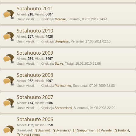
Sotahuuto 2011
Aiheet
:
218
,
Viestit
:
6607
Uusin viesti:
Kirjoittaja
Mordae
, Lauantai, 03.03.2012 14:41
Sotahuuto 2010
Aiheet
:
157
,
Viestit
:
4428
Uusin viesti:
Kirjoittaja
Sleepless
, Perjantai, 17.06.2011 02:16
Sotahuuto 2009
Aiheet
:
254
,
Viestit
:
8467
Uusin viesti:
Kirjoittaja
Styxe
, Tiistai, 16.02.2010 23:06
Sotahuuto 2008
Aiheet
:
262
,
Viestit
:
4997
Uusin viesti:
Kirjoittaja
Pahistonttu
, Sunnuntai, 07.06.2009 23:03
Sotahuuto 2007
Aiheet
:
174
,
Viestit
:
5586
Uusin viesti:
Kirjoittaja
Shroomlord
, Sunnuntai, 04.05.2008 22:20
Sotahuuto 2006
Aiheet
:
152
,
Viestit
:
5258
Sisäalueet:
Säännöt
,
Skenaariot
,
Saapuminen
,
Palaute
,
Teutonit
,
Puola-Liettua