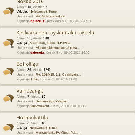
Noxbo 2016
Aiheet
:
10
,
Viestit
:
57
Valvojat:
Hellowenisti
,
Teme
Uusin viesti:
Re: Mökkivaraukset
Kirjoittaja
Keisari_P
, Keskiviikko, 01.06.2016 20:18
Keskiaikainen täyskontakti taistelu
Aiheet
:
31
,
Viestit
:
348
Valvojat:
Susikukko
,
Zaibe
,
N.Hirvelä
Uusin viesti:
Alueen lukitseminen tai poist…
Kirjoittaja
saloneju
, Keskiviikko, 09.03.2016 14:35
Boffoliiga
Aiheet
:
36
,
Viestit
:
1241
Uusin viesti:
Re: 2014-15: 2.1. Osakilpailu…
Kirjoittaja
Triks
, Torstai, 05.02.2015 21:00
Vainovangit
Aiheet
:
7
,
Viestit
:
15
Uusin viesti:
Seitsenketju: Palaute
Kirjoittaja
Vainovalkeat
, Tiistai, 23.08.2016 08:12
Hornankattila
Aiheet
:
6
,
Viestit
:
10
Valvojat:
Hellowenisti
,
Teme
Uusin viesti:
Hornankattila IV: Kiitos, Pal…