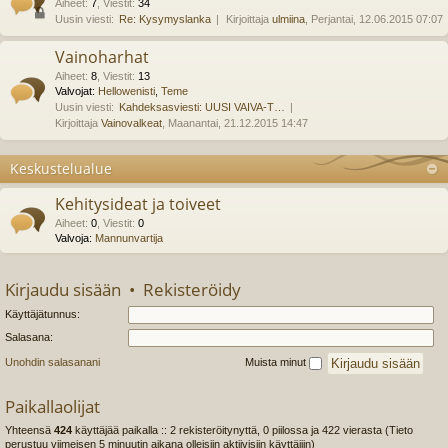
Aiheet
:
7
,
Viestit
:
34
Uusin viesti:
Re: Kysymyslanka
Kirjoittaja
ulmiina
, Perjantai, 12.06.2015 07:07
Vainoharhat
Aiheet
:
8
,
Viestit
:
13
Valvojat:
Hellowenisti
,
Teme
Uusin viesti:
Kahdeksasviesti: UUSI VAIVA-T…
Kirjoittaja
Vainovalkeat
, Maanantai, 21.12.2015 14:47
Keskustelualue
Kehitysideat ja toiveet
Aiheet
:
0
,
Viestit
:
0
Valvoja:
Mannunvartija
Kirjaudu sisään
•
Rekisteröidy
Käyttäjätunnus:
Salasana:
Unohdin salasanani
Muista minut
Paikallaolijat
Yhteensä
424
käyttäjää paikalla :: 2 rekisteröitynyttä, 0 piilossa ja 422 vierasta (Tieto
perustuu viimeisen 5 minuutin aikana olleisiin aktiivisiin käyttäjiin)