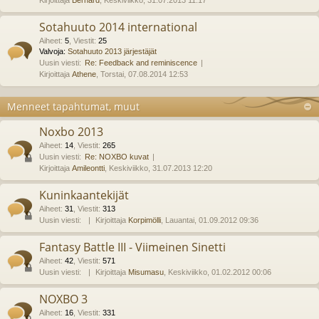
Kirjoittaja
Bernard
, Keskiviikko, 31.07.2013 11:17
Sotahuuto 2014 international
Aiheet
:
5
,
Viestit
:
25
Valvoja:
Sotahuuto 2013 järjestäjät
Uusin viesti:
Re: Feedback and reminiscence
Kirjoittaja
Athene
, Torstai, 07.08.2014 12:53
Menneet tapahtumat, muut
Noxbo 2013
Aiheet
:
14
,
Viestit
:
265
Uusin viesti:
Re: NOXBO kuvat
Kirjoittaja
Amileontti
, Keskiviikko, 31.07.2013 12:20
Kuninkaantekijät
Aiheet
:
31
,
Viestit
:
313
Uusin viesti:
Kirjoittaja
Korpimölli
, Lauantai, 01.09.2012 09:36
Fantasy Battle III - Viimeinen Sinetti
Aiheet
:
42
,
Viestit
:
571
Uusin viesti:
Kirjoittaja
Misumasu
, Keskiviikko, 01.02.2012 00:06
NOXBO 3
Aiheet
:
16
,
Viestit
:
331