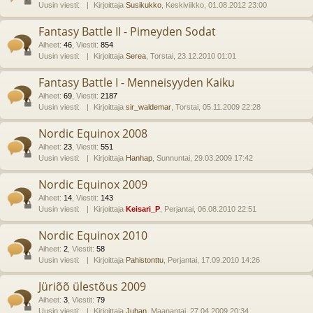
Uusin viesti:
Kirjoittaja
Susikukko
, Keskiviikko, 01.08.2012 23:00
Fantasy Battle II - Pimeyden Sodat
Aiheet
:
46
,
Viestit
:
854
Uusin viesti:
Kirjoittaja
Serea
, Torstai, 23.12.2010 01:01
Fantasy Battle I - Menneisyyden Kaiku
Aiheet
:
69
,
Viestit
:
2187
Uusin viesti:
Kirjoittaja
sir_waldemar
, Torstai, 05.11.2009 22:28
Nordic Equinox 2008
Aiheet
:
23
,
Viestit
:
551
Uusin viesti:
Kirjoittaja
Hanhap
, Sunnuntai, 29.03.2009 17:42
Nordic Equinox 2009
Aiheet
:
14
,
Viestit
:
143
Uusin viesti:
Kirjoittaja
Keisari_P
, Perjantai, 06.08.2010 22:51
Nordic Equinox 2010
Aiheet
:
2
,
Viestit
:
58
Uusin viesti:
Kirjoittaja
Pahistonttu
, Perjantai, 17.09.2010 14:26
Jüriõõ ülestõus 2009
Aiheet
:
3
,
Viestit
:
79
Uusin viesti:
Kirjoittaja
Juhan
, Maanantai, 27.04.2009 20:34