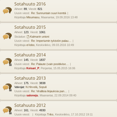
Sotahuuto 2016
Aiheet
:
89
,
Viestit
:
821
Uusin viesti:
Re: Sunnuntain suuri kenttä
Kirjoittaja
Misumasu
, Maanantai, 19.09.2016 13:48
Sotahuuto 2015
Aiheet
:
123
,
Viestit
:
1061
Sisäalue:
Kalmarin unioni
Uusin viesti:
Re: Imperiumin tykistön palau…
Kirjoittaja
el lobo
, Keskiviikko, 09.03.2016 10:49
Sotahuuto 2014
Aiheet
:
145
,
Viestit
:
1837
Uusin viesti:
Re: Palaute (vain positiivise…
Kirjoittaja
Keisari_P
, Perjantai, 15.05.2015 16:06
Sotahuuto 2013
Aiheet
:
175
,
Viestit
:
3838
Valvojat:
N.Hirvelä
,
Sopuli
Uusin viesti:
Re: Virallisia linjauksia pan…
Kirjoittaja
saloneju
, Maanantai, 22.09.2014 09:40
Sotahuuto 2012
Aiheet
:
161
,
Viestit
:
4930
Uusin viesti:
Kirjoittaja
Triks
, Keskiviikko, 17.10.2012 19:11