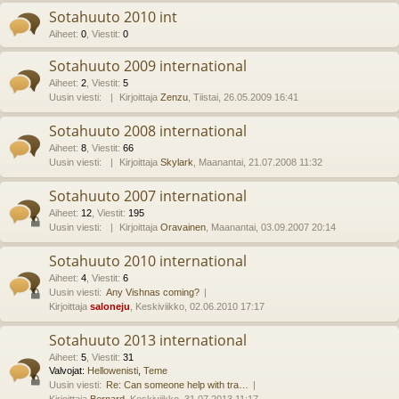
Sotahuuto 2010 int
Aiheet
:
0
,
Viestit
:
0
Sotahuuto 2009 international
Aiheet
:
2
,
Viestit
:
5
Uusin viesti:
Kirjoittaja
Zenzu
, Tiistai, 26.05.2009 16:41
Sotahuuto 2008 international
Aiheet
:
8
,
Viestit
:
66
Uusin viesti:
Kirjoittaja
Skylark
, Maanantai, 21.07.2008 11:32
Sotahuuto 2007 international
Aiheet
:
12
,
Viestit
:
195
Uusin viesti:
Kirjoittaja
Oravainen
, Maanantai, 03.09.2007 20:14
Sotahuuto 2010 international
Aiheet
:
4
,
Viestit
:
6
Uusin viesti:
Any Vishnas coming?
Kirjoittaja
saloneju
, Keskiviikko, 02.06.2010 17:17
Sotahuuto 2013 international
Aiheet
:
5
,
Viestit
:
31
Valvojat:
Hellowenisti
,
Teme
Uusin viesti:
Re: Can someone help with tra…