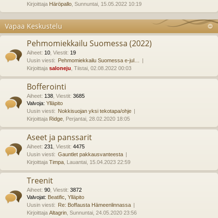
Kirjoittaja
Häröpallo
, Sunnuntai, 15.05.2022 10:19
Vapaa Keskustelu
Pehmomiekkailu Suomessa (2022)
Aiheet
:
10
,
Viestit
:
19
Uusin viesti:
Pehmomiekkailu Suomessa e-jul…
Kirjoittaja
saloneju
, Tiistai, 02.08.2022 00:03
Bofferointi
Aiheet
:
138
,
Viestit
:
3685
Valvoja:
Ylläpito
Uusin viesti:
Nokkisuojan yksi tekotapa/ohje
Kirjoittaja
Ridge
, Perjantai, 28.02.2020 18:05
Aseet ja panssarit
Aiheet
:
231
,
Viestit
:
4475
Uusin viesti:
Gauntlet pakkausvanteesta
Kirjoittaja
Timpa
, Lauantai, 15.04.2023 22:59
Treenit
Aiheet
:
90
,
Viestit
:
3872
Valvojat:
Beatific
,
Ylläpito
Uusin viesti:
Re: Boffausta Hämeenlinnassa
Kirjoittaja
Altagrin
, Sunnuntai, 24.05.2020 23:56