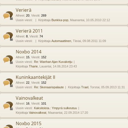
Verierä
Aiheet
:
20
,
Viestit
:
269
Uusin viesti:
Kirjoittaja
Bunkka-pop
, Maanantai, 10.05.2010 22:12
Verierä 2011
Aiheet
:
8
,
Viestit
:
74
Uusin viesti:
Kirjoittaja
Automaattinen
, Tiistai, 09.08.2011 11:09
Noxbo 2014
Aiheet
:
15
,
Viestit
:
152
Uusin viesti:
Re: Wanhan Ajan Kuvaketju
Kirjoittaja
Tharie
, Lauantai, 14.06.2014 23:43
Kuninkaantekijät II
Aiheet
:
22
,
Viestit
:
152
Uusin viesti:
Re: Skenaariopalaute
Kirjoittaja
Trael
, Torstai, 05.09.2013 11:31
Vainovalkeat
Aiheet
:
16
,
Viestit
:
101
Uusin viesti:
Kaksitoista.: Ympyrä sulkeutuu
Kirjoittaja
Vainovalkeat
, Maanantai, 22.09.2014 17:20
Noxbo 2015