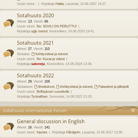
Uusin viesti:
Kirjoittaja
Haltia
, Lauantai, 16.06.2007 19:27
Sotahuuto 2020
Aiheet
:
13
,
Viestit
:
66
Uusin viesti:
Re: SOHU ON PERUTTU!
Kirjoittaja
ugly sword
, Keskiviikko, 24.06.2020 19:41
Sotahuuto 2021
Aiheet
:
27
,
Viestit
:
110
Sisäalue:
Kehitysideat ja toiveet
Uusin viesti:
Re: Kuvat ja videot
Kirjoittaja
saloneju
, Keskiviikko, 14.08.2024 13:36
Sotahuuto 2022
Aiheet
:
29
,
Viestit
:
105
Sisäalueet:
Ilmoitukset
,
Kehitysideat ja toiveet
,
Palautteet ja jälkipelit
Uusin viesti:
Boffauksen vuosikello
Kirjoittaja
Tyrisalthan
, Sunnuntai, 14.08.2022 21:03
Sotahuuto International Forum
General discussion in English
Aiheet
:
16
,
Viestit
:
141
Uusin viesti:
Injuries
Kirjoittaja
Hårdgrim
, Lauantai, 10.06.2017 13:00