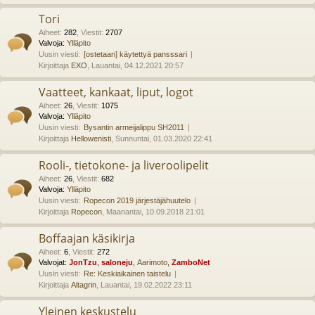
Tori
Aiheet
:
282
,
Viestit
:
2707
Valvoja:
Ylläpito
Uusin viesti:
[ostetaan] käytettyä pansssari
Kirjoittaja
EXO
, Lauantai, 04.12.2021 20:57
Vaatteet, kankaat, liput, logot
Aiheet
:
26
,
Viestit
:
1075
Valvoja:
Ylläpito
Uusin viesti:
Bysantin armeijalippu SH2011
Kirjoittaja
Hellowenisti
, Sunnuntai, 01.03.2020 22:41
Rooli-, tietokone- ja liveroolipelit
Aiheet
:
26
,
Viestit
:
682
Valvoja:
Ylläpito
Uusin viesti:
Ropecon 2019 järjestäjähuutelo
Kirjoittaja
Ropecon
, Maanantai, 10.09.2018 21:01
Boffaajan käsikirja
Aiheet
:
6
,
Viestit
:
272
Valvojat:
JonTzu
,
saloneju
,
Aarimoto
,
ZamboNet
Uusin viesti:
Re: Keskiaikainen taistelu
Kirjoittaja
Altagrin
, Lauantai, 19.02.2022 23:11
Yleinen keskustelu