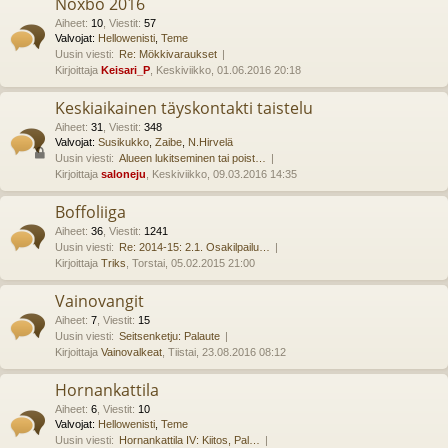
Noxbo 2016
Aiheet
:
10
,
Viestit
:
57
Valvojat:
Hellowenisti
,
Teme
Uusin viesti:
Re: Mökkivaraukset
Kirjoittaja
Keisari_P
, Keskiviikko, 01.06.2016 20:18
Keskiaikainen täyskontakti taistelu
Aiheet
:
31
,
Viestit
:
348
Valvojat:
Susikukko
,
Zaibe
,
N.Hirvelä
Uusin viesti:
Alueen lukitseminen tai poist…
Kirjoittaja
saloneju
, Keskiviikko, 09.03.2016 14:35
Boffoliiga
Aiheet
:
36
,
Viestit
:
1241
Uusin viesti:
Re: 2014-15: 2.1. Osakilpailu…
Kirjoittaja
Triks
, Torstai, 05.02.2015 21:00
Vainovangit
Aiheet
:
7
,
Viestit
:
15
Uusin viesti:
Seitsenketju: Palaute
Kirjoittaja
Vainovalkeat
, Tiistai, 23.08.2016 08:12
Hornankattila
Aiheet
:
6
,
Viestit
:
10
Valvojat:
Hellowenisti
,
Teme
Uusin viesti:
Hornankattila IV: Kiitos, Pal…