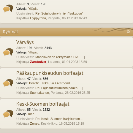
Aiheet
:
3
,
Viestit
:
193
Valvoja:
Ylläpito
Uusin viesti:
Re: Sotahuutoryhmien "sukupuu"
Kirjoittaja
Hyppyrotta
, Perjantai, 06.12.2013 02:43
Ryhmät
Värväys
Aiheet
:
194
,
Viestit
:
3443
Valvoja:
Ylläpito
Uusin viesti:
Maahinkaisen rekrytointi SH20…
Kirjoittaja
ZamboNet
, Lauantai, 01.04.2023 15:59
Pääkaupunkiseudun boffaajat
Aiheet
:
47
,
Viestit
:
856
Valvojat:
Beatific
,
Triks
,
Sir Overpond
Uusin viesti:
Re: Lajiin tutustuminen pääka…
Kirjoittaja
Suontakanen
, Perjantai, 26.02.2016 23:25
Keski-Suomen boffaajat
Aiheet
:
85
,
Viestit
:
1332
Valvoja:
Ince
Uusin viesti:
Re: Keski-Suomen harjoitusten…
Kirjoittaja
Zenzu
, Keskiviikko, 16.05.2018 15:19