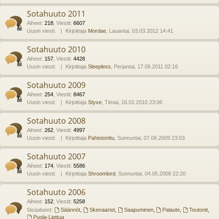
Sotahuuto 2011
Aiheet
:
218
,
Viestit
:
6607
Uusin viesti:
Kirjoittaja
Mordae
, Lauantai, 03.03.2012 14:41
Sotahuuto 2010
Aiheet
:
157
,
Viestit
:
4428
Uusin viesti:
Kirjoittaja
Sleepless
, Perjantai, 17.06.2011 02:16
Sotahuuto 2009
Aiheet
:
254
,
Viestit
:
8467
Uusin viesti:
Kirjoittaja
Styxe
, Tiistai, 16.02.2010 23:06
Sotahuuto 2008
Aiheet
:
262
,
Viestit
:
4997
Uusin viesti:
Kirjoittaja
Pahistonttu
, Sunnuntai, 07.06.2009 23:03
Sotahuuto 2007
Aiheet
:
174
,
Viestit
:
5586
Uusin viesti:
Kirjoittaja
Shroomlord
, Sunnuntai, 04.05.2008 22:20
Sotahuuto 2006
Aiheet
:
152
,
Viestit
:
5258
Sisäalueet:
Säännöt
,
Skenaariot
,
Saapuminen
,
Palaute
,
Teutonit
,
Puola-Liettua