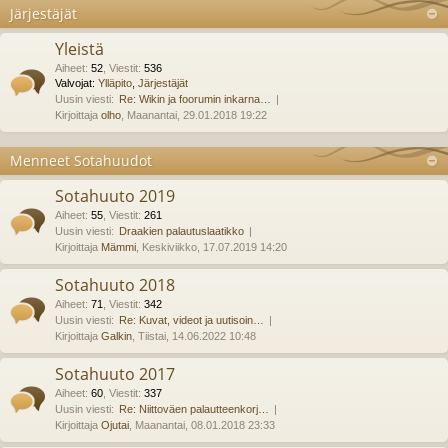
Järjestäjät
Yleistä
Aiheet
:
52
,
Viestit
:
536
Valvojat:
Ylläpito
,
Järjestäjät
Uusin viesti:
Re: Wikin ja foorumin inkarna…
Kirjoittaja
olho
, Maanantai, 29.01.2018 19:22
Menneet Sotahuudot
Sotahuuto 2019
Aiheet
:
55
,
Viestit
:
261
Uusin viesti:
Draakien palautuslaatikko
Kirjoittaja
Mämmi
, Keskiviikko, 17.07.2019 14:20
Sotahuuto 2018
Aiheet
:
71
,
Viestit
:
342
Uusin viesti:
Re: Kuvat, videot ja uutisoin…
Kirjoittaja
Galkin
, Tiistai, 14.06.2022 10:48
Sotahuuto 2017
Aiheet
:
60
,
Viestit
:
337
Uusin viesti:
Re: Niittoväen palautteenkorj…
Kirjoittaja
Ojutai
, Maanantai, 08.01.2018 23:33