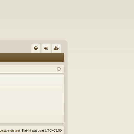
U
irj
ek
K
au
ist
K
du
er
si
öi
sä
dy
än
oista evästeet
Kaikki ajat ovat
UTC+03:00