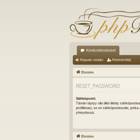
Keskustelualueet
Kirjaudu sisään
Rekisteröidy
Etusivu
RESET_PASSWORD
Sähköposti:
Tämän täytyy olla tiliisi liitetty sähköpostio
profiilistasi, se on sähköpostiosoite, jonka 
yhteydessä.
Etusivu