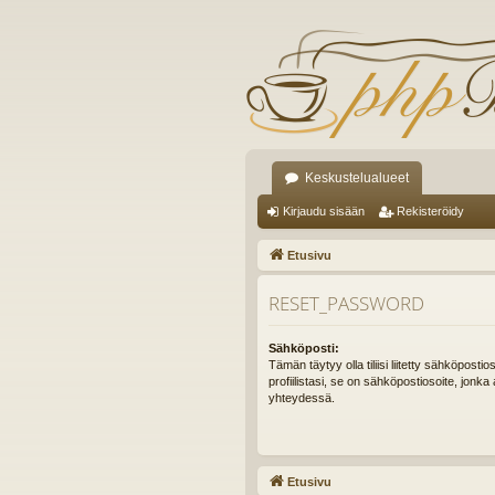
Keskustelualueet
Kirjaudu sisään
Rekisteröidy
Etusivu
RESET_PASSWORD
Sähköposti:
Tämän täytyy olla tiliisi liitetty sähköpostio
profiilistasi, se on sähköpostiosoite, jonka 
yhteydessä.
Etusivu