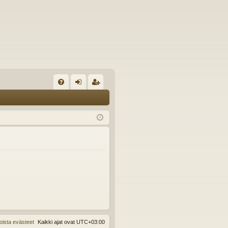
U
irj
ek
K
au
ist
K
du
er
si
öi
sä
dy
än
oista evästeet
Kaikki ajat ovat
UTC+03:00