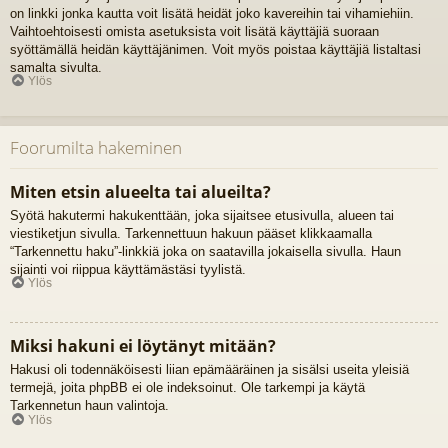
on linkki jonka kautta voit lisätä heidät joko kavereihin tai vihamiehiin.
Vaihtoehtoisesti omista asetuksista voit lisätä käyttäjiä suoraan
syöttämällä heidän käyttäjänimen. Voit myös poistaa käyttäjiä listaltasi
samalta sivulta.
Ylös
Foorumilta hakeminen
Miten etsin alueelta tai alueilta?
Syötä hakutermi hakukenttään, joka sijaitsee etusivulla, alueen tai
viestiketjun sivulla. Tarkennettuun hakuun pääset klikkaamalla
“Tarkennettu haku”-linkkiä joka on saatavilla jokaisella sivulla. Haun
sijainti voi riippua käyttämästäsi tyylistä.
Ylös
Miksi hakuni ei löytänyt mitään?
Hakusi oli todennäköisesti liian epämääräinen ja sisälsi useita yleisiä
termejä, joita phpBB ei ole indeksoinut. Ole tarkempi ja käytä
Tarkennetun haun valintoja.
Ylös