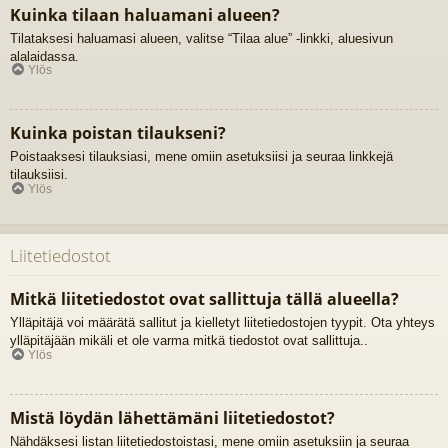
Kuinka tilaan haluamani alueen?
Tilataksesi haluamasi alueen, valitse “Tilaa alue” -linkki, aluesivun
alalaidassa.
Ylös
Kuinka poistan tilaukseni?
Poistaaksesi tilauksiasi, mene omiin asetuksiisi ja seuraa linkkejä
tilauksiisi.
Ylös
Liitetiedostot
Mitkä liitetiedostot ovat sallittuja tällä alueella?
Ylläpitäjä voi määrätä sallitut ja kielletyt liitetiedostojen tyypit. Ota yhteys
ylläpitäjään mikäli et ole varma mitkä tiedostot ovat sallittuja..
Ylös
Mistä löydän lähettämäni liitetiedostot?
Nähdäksesi listan liitetiedostoistasi, mene omiin asetuksiin ja seuraa