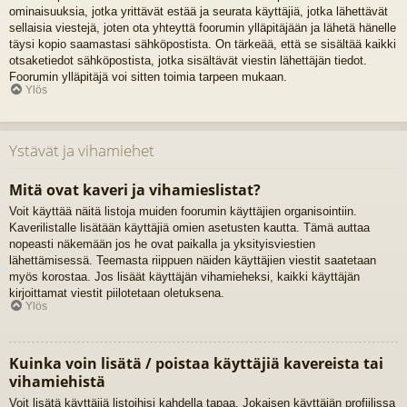
ominaisuuksia, jotka yrittävät estää ja seurata käyttäjiä, jotka lähettävät
sellaisia viestejä, joten ota yhteyttä foorumin ylläpitäjään ja lähetä hänelle
täysi kopio saamastasi sähköpostista. On tärkeää, että se sisältää kaikki
otsaketiedot sähköpostista, jotka sisältävät viestin lähettäjän tiedot.
Foorumin ylläpitäjä voi sitten toimia tarpeen mukaan.
Ylös
Ystävät ja vihamiehet
Mitä ovat kaveri ja vihamieslistat?
Voit käyttää näitä listoja muiden foorumin käyttäjien organisointiin.
Kaverilistalle lisätään käyttäjiä omien asetusten kautta. Tämä auttaa
nopeasti näkemään jos he ovat paikalla ja yksityisviestien
lähettämisessä. Teemasta riippuen näiden käyttäjien viestit saatetaan
myös korostaa. Jos lisäät käyttäjän vihamieheksi, kaikki käyttäjän
kirjoittamat viestit piilotetaan oletuksena.
Ylös
Kuinka voin lisätä / poistaa käyttäjiä kavereista tai
vihamiehistä
Voit lisätä käyttäjiä listoihisi kahdella tapaa. Jokaisen käyttäjän profiilissa