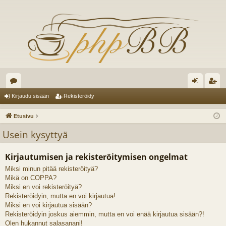
es
irj
ek
Kirjaudu sisään
Rekisteröidy
ku
au
ist
Etusivu
st
du
er
Usein kysyttyä
el
si
öi
Kirjautumisen ja rekisteröitymisen ongelmat
ua
sä
dy
Miksi minun pitää rekisteröityä?
lu
än
Mikä on COPPA?
ee
Miksi en voi rekisteröityä?
Rekisteröidyin, mutta en voi kirjautua!
t
Miksi en voi kirjautua sisään?
Rekisteröidyin joskus aiemmin, mutta en voi enää kirjautua sisään?!
Olen hukannut salasanani!