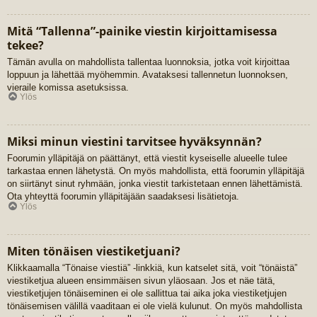
Mitä “Tallenna”-painike viestin kirjoittamisessa
tekee?
Tämän avulla on mahdollista tallentaa luonnoksia, jotka voit kirjoittaa
loppuun ja lähettää myöhemmin. Avataksesi tallennetun luonnoksen,
vieraile komissa asetuksissa.
Ylös
Miksi minun viestini tarvitsee hyväksynnän?
Foorumin ylläpitäjä on päättänyt, että viestit kyseiselle alueelle tulee
tarkastaa ennen lähetystä. On myös mahdollista, että foorumin ylläpitäjä
on siirtänyt sinut ryhmään, jonka viestit tarkistetaan ennen lähettämistä.
Ota yhteyttä foorumin ylläpitäjään saadaksesi lisätietoja.
Ylös
Miten tönäisen viestiketjuani?
Klikkaamalla “Tönaise viestiä” -linkkiä, kun katselet sitä, voit “tönäistä”
viestiketjua alueen ensimmäisen sivun yläosaan. Jos et näe tätä,
viestiketjujen tönäiseminen ei ole sallittua tai aika joka viestiketjujen
tönäisemisen välillä vaaditaan ei ole vielä kulunut. On myös mahdollista