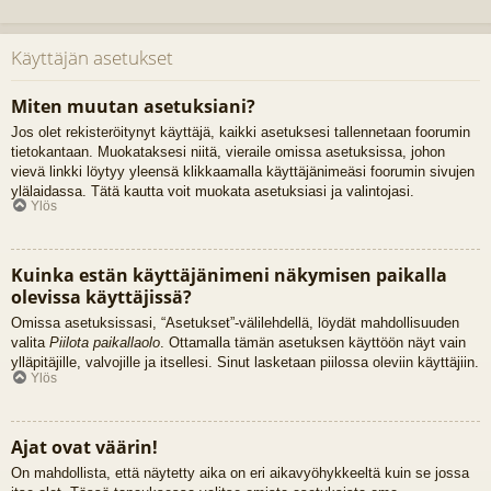
Käyttäjän asetukset
Miten muutan asetuksiani?
Jos olet rekisteröitynyt käyttäjä, kaikki asetuksesi tallennetaan foorumin
tietokantaan. Muokataksesi niitä, vieraile omissa asetuksissa, johon
vievä linkki löytyy yleensä klikkaamalla käyttäjänimeäsi foorumin sivujen
ylälaidassa. Tätä kautta voit muokata asetuksiasi ja valintojasi.
Ylös
Kuinka estän käyttäjänimeni näkymisen paikalla
olevissa käyttäjissä?
Omissa asetuksissasi, “Asetukset”-välilehdellä, löydät mahdollisuuden
valita
Piilota paikallaolo
. Ottamalla tämän asetuksen käyttöön näyt vain
ylläpitäjille, valvojille ja itsellesi. Sinut lasketaan piilossa oleviin käyttäjiin.
Ylös
Ajat ovat väärin!
On mahdollista, että näytetty aika on eri aikavyöhykkeeltä kuin se jossa