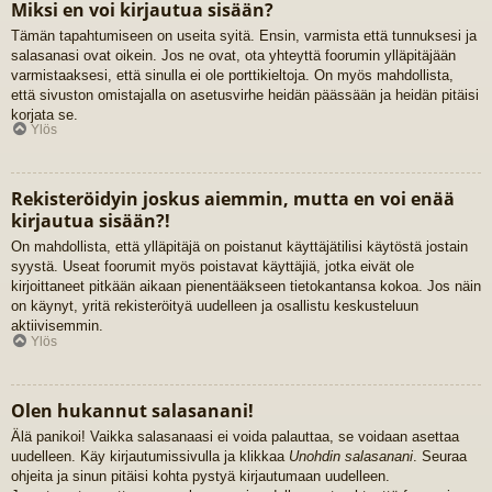
Miksi en voi kirjautua sisään?
Tämän tapahtumiseen on useita syitä. Ensin, varmista että tunnuksesi ja
salasanasi ovat oikein. Jos ne ovat, ota yhteyttä foorumin ylläpitäjään
varmistaaksesi, että sinulla ei ole porttikieltoja. On myös mahdollista,
että sivuston omistajalla on asetusvirhe heidän päässään ja heidän pitäisi
korjata se.
Ylös
Rekisteröidyin joskus aiemmin, mutta en voi enää
kirjautua sisään?!
On mahdollista, että ylläpitäjä on poistanut käyttäjätilisi käytöstä jostain
syystä. Useat foorumit myös poistavat käyttäjiä, jotka eivät ole
kirjoittaneet pitkään aikaan pienentääkseen tietokantansa kokoa. Jos näin
on käynyt, yritä rekisteröityä uudelleen ja osallistu keskusteluun
aktiivisemmin.
Ylös
Olen hukannut salasanani!
Älä panikoi! Vaikka salasanaasi ei voida palauttaa, se voidaan asettaa
uudelleen. Käy kirjautumissivulla ja klikkaa
Unohdin salasanani
. Seuraa
ohjeita ja sinun pitäisi kohta pystyä kirjautumaan uudelleen.