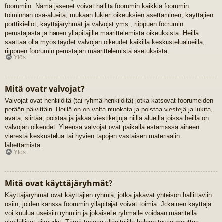
foorumiin. Nämä jäsenet voivat hallita foorumin kaikkia foorumin
toiminnan osa-alueita, mukaan lukien oikeuksien asettaminen, käyttäjien
porttikiellot, käyttäjäryhmät ja valvojat yms., riippuen foorumin
perustajasta ja hänen ylläpitäjille määrittelemistä oikeuksista. Heillä
saattaa olla myös täydet valvojan oikeudet kaikilla keskustelualueilla,
riippuen foorumin perustajan määrittelemistä asetuksista.
Ylös
Mitä ovatr valvojat?
Valvojat ovat henkilöitä (tai ryhmä henkilöitä) jotka katsovat foorumeiden
perään päivittäin. Heillä on on valta muokata ja poistaa viestejä ja lukita,
avata, siirtää, poistaa ja jakaa viestiketjuja niillä alueilla joissa heillä on
valvojan oikeudet. Yleensä valvojat ovat paikalla estämässä aiheen
vierestä keskustelua tai hyvien tapojen vastaisen materiaalin
lähettämistä.
Ylös
Mitä ovat käyttäjäryhmät?
Käyttäjäryhmät ovat käyttäjien ryhmiä, jotka jakavat yhteisön hallittaviin
osiin, joiden kanssa foorumin ylläpitäjät voivat toimia. Jokainen käyttäjä
voi kuulua useisiin ryhmiin ja jokaiselle ryhmälle voidaan määritellä
yksilölliset oikeudet. Tämä tarjoaa ylläpitäjille helpon tavan muuttaa