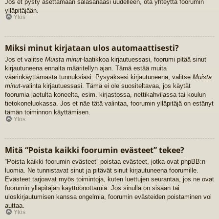
Jos et pysty asettamaan salasanaasi uudelleen, ota yhteyttä foorumin
ylläpitäjään.
Ylös
Miksi minut kirjataan ulos automaattisesti?
Jos et valitse
Muista minut
-laatikkoa kirjautuessasi, foorumi pitää sinut
kirjautuneena ennalta määritellyn ajan. Tämä estää muita
väärinkäyttämästä tunnuksiasi. Pysyäksesi kirjautuneena, valitse
Muista
minut
-valinta kirjautuessasi. Tämä ei ole suositeltavaa, jos käytät
foorumia jaetulta koneelta, esim. kirjastossa, nettikahvilassa tai koulun
tietokoneluokassa. Jos et näe tätä valintaa, foorumin ylläpitäjä on estänyt
tämän toiminnon käyttämisen.
Ylös
Mitä “Poista kaikki foorumin evästeet” tekee?
“Poista kaikki foorumin evästeet” poistaa evästeet, jotka ovat phpBB:n
luomia. Ne tunnistavat sinut ja pitävät sinut kirjautuneena foorumille.
Evästeet tarjoavat myös toimintoja, kuten luettujen seurantaa, jos ne ovat
foorumin ylläpitäjän käyttöönottamia. Jos sinulla on sisään tai
uloskirjautumisen kanssa ongelmia, foorumin evästeiden poistaminen voi
auttaa.
Ylös