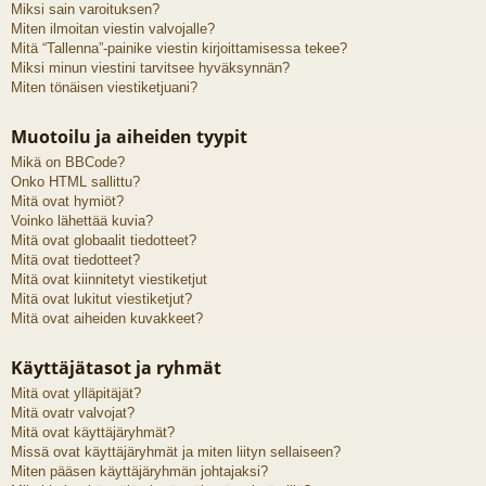
Miksi sain varoituksen?
Miten ilmoitan viestin valvojalle?
Mitä “Tallenna”-painike viestin kirjoittamisessa tekee?
Miksi minun viestini tarvitsee hyväksynnän?
Miten tönäisen viestiketjuani?
Muotoilu ja aiheiden tyypit
Mikä on BBCode?
Onko HTML sallittu?
Mitä ovat hymiöt?
Voinko lähettää kuvia?
Mitä ovat globaalit tiedotteet?
Mitä ovat tiedotteet?
Mitä ovat kiinnitetyt viestiketjut
Mitä ovat lukitut viestiketjut?
Mitä ovat aiheiden kuvakkeet?
Käyttäjätasot ja ryhmät
Mitä ovat ylläpitäjät?
Mitä ovatr valvojat?
Mitä ovat käyttäjäryhmät?
Missä ovat käyttäjäryhmät ja miten liityn sellaiseen?
Miten pääsen käyttäjäryhmän johtajaksi?