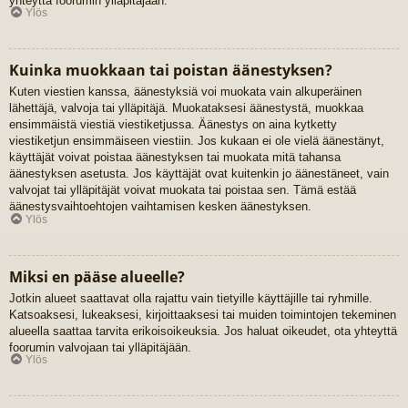
yhteyttä foorumin ylläpitäjään.
Ylös
Kuinka muokkaan tai poistan äänestyksen?
Kuten viestien kanssa, äänestyksiä voi muokata vain alkuperäinen
lähettäjä, valvoja tai ylläpitäjä. Muokataksesi äänestystä, muokkaa
ensimmäistä viestiä viestiketjussa. Äänestys on aina kytketty
viestiketjun ensimmäiseen viestiin. Jos kukaan ei ole vielä äänestänyt,
käyttäjät voivat poistaa äänestyksen tai muokata mitä tahansa
äänestyksen asetusta. Jos käyttäjät ovat kuitenkin jo äänestäneet, vain
valvojat tai ylläpitäjät voivat muokata tai poistaa sen. Tämä estää
äänestysvaihtoehtojen vaihtamisen kesken äänestyksen.
Ylös
Miksi en pääse alueelle?
Jotkin alueet saattavat olla rajattu vain tietyille käyttäjille tai ryhmille.
Katsoaksesi, lukeaksesi, kirjoittaaksesi tai muiden toimintojen tekeminen
alueella saattaa tarvita erikoisoikeuksia. Jos haluat oikeudet, ota yhteyttä
foorumin valvojaan tai ylläpitäjään.
Ylös