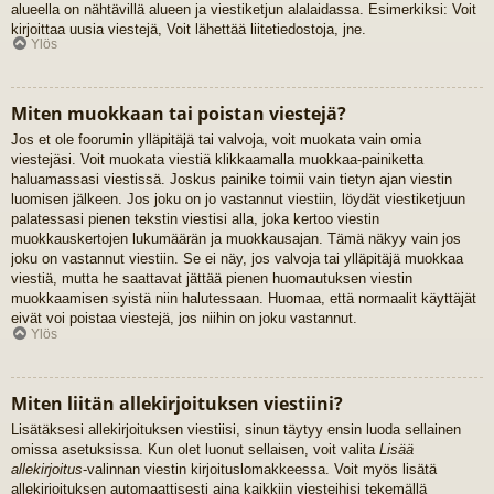
alueella on nähtävillä alueen ja viestiketjun alalaidassa. Esimerkiksi: Voit
kirjoittaa uusia viestejä, Voit lähettää liitetiedostoja, jne.
Ylös
Miten muokkaan tai poistan viestejä?
Jos et ole foorumin ylläpitäjä tai valvoja, voit muokata vain omia
viestejäsi. Voit muokata viestiä klikkaamalla muokkaa-painiketta
haluamassasi viestissä. Joskus painike toimii vain tietyn ajan viestin
luomisen jälkeen. Jos joku on jo vastannut viestiin, löydät viestiketjuun
palatessasi pienen tekstin viestisi alla, joka kertoo viestin
muokkauskertojen lukumäärän ja muokkausajan. Tämä näkyy vain jos
joku on vastannut viestiin. Se ei näy, jos valvoja tai ylläpitäjä muokkaa
viestiä, mutta he saattavat jättää pienen huomautuksen viestin
muokkaamisen syistä niin halutessaan. Huomaa, että normaalit käyttäjät
eivät voi poistaa viestejä, jos niihin on joku vastannut.
Ylös
Miten liitän allekirjoituksen viestiini?
Lisätäksesi allekirjoituksen viestiisi, sinun täytyy ensin luoda sellainen
omissa asetuksissa. Kun olet luonut sellaisen, voit valita
Lisää
allekirjoitus
-valinnan viestin kirjoituslomakkeessa. Voit myös lisätä
allekirjoituksen automaattisesti aina kaikkiin viesteihisi tekemällä