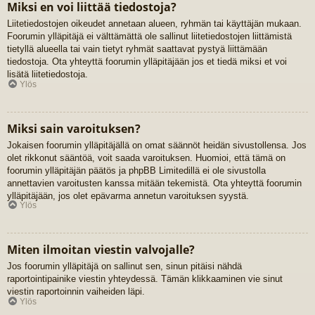
Miksi en voi liittää tiedostoja?
Liitetiedostojen oikeudet annetaan alueen, ryhmän tai käyttäjän mukaan.
Foorumin ylläpitäjä ei välttämättä ole sallinut liitetiedostojen liittämistä
tietyllä alueella tai vain tietyt ryhmät saattavat pystyä liittämään
tiedostoja. Ota yhteyttä foorumin ylläpitäjään jos et tiedä miksi et voi
lisätä liitetiedostoja.
Ylös
Miksi sain varoituksen?
Jokaisen foorumin ylläpitäjällä on omat säännöt heidän sivustollensa. Jos
olet rikkonut sääntöä, voit saada varoituksen. Huomioi, että tämä on
foorumin ylläpitäjän päätös ja phpBB Limitedillä ei ole sivustolla
annettavien varoitusten kanssa mitään tekemistä. Ota yhteyttä foorumin
ylläpitäjään, jos olet epävarma annetun varoituksen syystä.
Ylös
Miten ilmoitan viestin valvojalle?
Jos foorumin ylläpitäjä on sallinut sen, sinun pitäisi nähdä
raportointipainike viestin yhteydessä. Tämän klikkaaminen vie sinut
viestin raportoinnin vaiheiden läpi.
Ylös