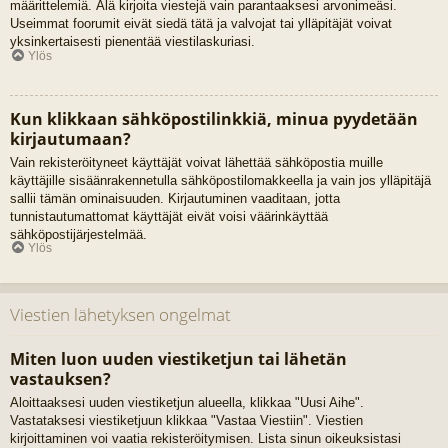
määrittelemiä. Älä kirjoita viestejä vain parantaaksesi arvonimeäsi.
Useimmat foorumit eivät siedä tätä ja valvojat tai ylläpitäjät voivat
yksinkertaisesti pienentää viestilaskuriasi.
Ylös
Kun klikkaan sähköpostilinkkiä, minua pyydetään
kirjautumaan?
Vain rekisteröityneet käyttäjät voivat lähettää sähköpostia muille
käyttäjille sisäänrakennetulla sähköpostilomakkeella ja vain jos ylläpitäjä
sallii tämän ominaisuuden. Kirjautuminen vaaditaan, jotta
tunnistautumattomat käyttäjät eivät voisi väärinkäyttää
sähköpostijärjestelmää.
Ylös
Viestien lähetyksen ongelmat
Miten luon uuden viestiketjun tai lähetän
vastauksen?
Aloittaaksesi uuden viestiketjun alueella, klikkaa "Uusi Aihe".
Vastataksesi viestiketjuun klikkaa "Vastaa Viestiin". Viestien
kirjoittaminen voi vaatia rekisteröitymisen. Lista sinun oikeuksistasi