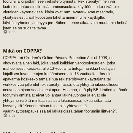
foorumilla kirjoittamiseen rekisteröitymistä. Rekisteröityminen voi
kuitenkin antaa sinulle lisää ominaisuuksia käyttöön, jotka eivät ole
vieraiden käytettävissä. Näitä ovat mm. avatar-kuvan määrittely,
yksityisviestit, sähköpostien lähettäminen muille käyttäjille,
käyttäjäryhmien jäsenyys jne. Siihen menee aikaa vain muutamia hetkiä,
joten se on suositeltavaa.
Ylös
Mikä on COPPA?
COPPA, tai Children’s Online Privacy Protection Act of 1998, on
yhdysvaltalainen laki, joka vaatii kaikkien verkkosivustojen, jotka
mahdollisesti keräävät alle 13-vuotiailta tietoja, hankkia huoltajan
kirjallisen luvan tietojen keräämiseen alle 13-vuotiaalta. Jos olet
epävarma koskeeko tämä sinua rekisteröityvänä käyttäjänä tai
verkkosivua jolle olet rekisteröitymässä, ota yhteyttä oikeudelliseen
neuvonantajaan saadaksesi apua. Huomaa, että phpBB Limited ja tämän
foorumin omistajat eivät voi antaa lakineuvontaa ja eivät ole
yhteyshenkilöitä minkäänlaisissa lakiasioissa, lukuunottamatta
kysymystä “Keneen minun tulee olla yhteydessä
väärinkäytöstapauksissa tai lakiasioissa tähän foorumiin liittyen?”.
Ylös