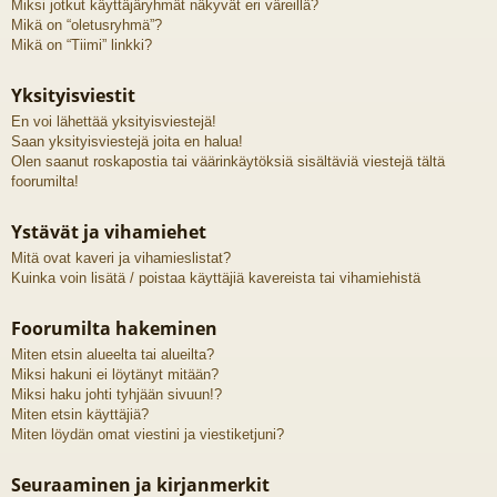
Miksi jotkut käyttäjäryhmät näkyvät eri väreillä?
Mikä on “oletusryhmä”?
Mikä on “Tiimi” linkki?
Yksityisviestit
En voi lähettää yksityisviestejä!
Saan yksityisviestejä joita en halua!
Olen saanut roskapostia tai väärinkäytöksiä sisältäviä viestejä tältä
foorumilta!
Ystävät ja vihamiehet
Mitä ovat kaveri ja vihamieslistat?
Kuinka voin lisätä / poistaa käyttäjiä kavereista tai vihamiehistä
Foorumilta hakeminen
Miten etsin alueelta tai alueilta?
Miksi hakuni ei löytänyt mitään?
Miksi haku johti tyhjään sivuun!?
Miten etsin käyttäjiä?
Miten löydän omat viestini ja viestiketjuni?
Seuraaminen ja kirjanmerkit