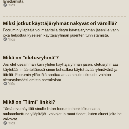
lähettämistä.
Ylös
Miksi jotkut käyttäjäryhmät näkyvät eri väreillä?
Foorumin ylläpitäjä voi määritellä tietyn käyttäjäryhmän jäsenille värin
joka helpottaa kyseisen käyttäjäryhmän jäsenten tunnistamista.
Ylös
Mikä on “oletusryhmä”?
Jos olet useamman kuin yhden käyttäjäryhmän jäsen, oletusryhmääsi
käytetään määriteltäessä sinun kohdallasi käytettävää ryhmäväriä ja
titteliä. Foorumin ylläpitäjä saattaa antaa sinulle oikeudet vaihtaa
oletusryhmääsi omista asetuksista.
Ylös
Mikä on “Tiimi” linkki?
Tämä sivu näyttää sinulle listan foorumin henkilökunnasta,
mukaanluettuna ylläpitäjät, valvojat ja muut tiedot, kuten alueet joita he
valvovat.
Ylös