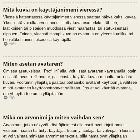
Mitä kuvia on käyttäjänimeni vieressä?
Viestejä katsottaessa käyttäjänimen vieressä saattaa näkyä kaksi kuvaa.
Yksi niistä voi olla arvonimeesi liitetty kuva esimerkiksi tähtien,
laatikoiden tai pisteiden muodossa viestimäärästäsi tai statuksestasi
riippuen. Toinen, yleensä isompi kuva on avatar ja on yleensä uniikki tai
henkilökohtainen jokaisella käyttäjällä.
Ylös
Miten asetan avataren?
Omissa asetuksissa, “Profiilin” alla, voit lisätä avataren käyttämällä jotain
neljästä tavasta: Gravatar, galleriasta, käyttää kuvaa muualta tai ladata
kuvan. Foorumin ylläpitäjä päättää otetaanko avataret käyttöön ja valitsee
mitkä avatarien käyttöönottotavat sallitaan. Jos et voi käyttää avataria,
ota yhteyttä foorumin ylläpitäjään.
Ylös
Mikä on arvonimi ja miten vaihdan sen?
Arvonimet, jotka näkyvät käyttäjänimesi alla osoittavat kirjoittamiesi
viestien määrän tai tietyt käyttäjät, kuten ylläpitäjät tai valvojat. Yleensä
et voi vaihtaa minkään arvonimen tekstiä, sillä nämä ovat ylläpitäjän