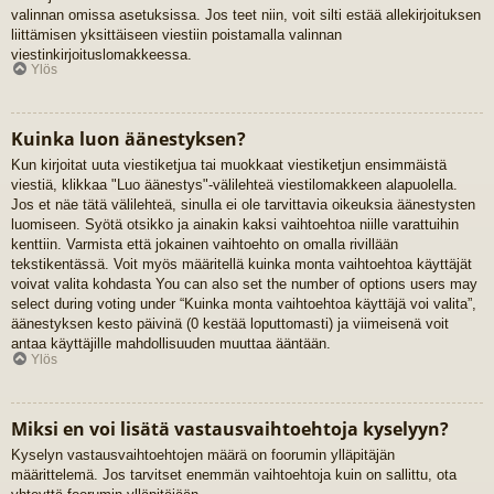
valinnan omissa asetuksissa. Jos teet niin, voit silti estää allekirjoituksen
liittämisen yksittäiseen viestiin poistamalla valinnan
viestinkirjoituslomakkeessa.
Ylös
Kuinka luon äänestyksen?
Kun kirjoitat uuta viestiketjua tai muokkaat viestiketjun ensimmäistä
viestiä, klikkaa "Luo äänestys"-välilehteä viestilomakkeen alapuolella.
Jos et näe tätä välilehteä, sinulla ei ole tarvittavia oikeuksia äänestysten
luomiseen. Syötä otsikko ja ainakin kaksi vaihtoehtoa niille varattuihin
kenttiin. Varmista että jokainen vaihtoehto on omalla rivillään
tekstikentässä. Voit myös määritellä kuinka monta vaihtoehtoa käyttäjät
voivat valita kohdasta You can also set the number of options users may
select during voting under “Kuinka monta vaihtoehtoa käyttäjä voi valita”,
äänestyksen kesto päivinä (0 kestää loputtomasti) ja viimeisenä voit
antaa käyttäjille mahdollisuuden muuttaa ääntään.
Ylös
Miksi en voi lisätä vastausvaihtoehtoja kyselyyn?
Kyselyn vastausvaihtoehtojen määrä on foorumin ylläpitäjän
määrittelemä. Jos tarvitset enemmän vaihtoehtoja kuin on sallittu, ota