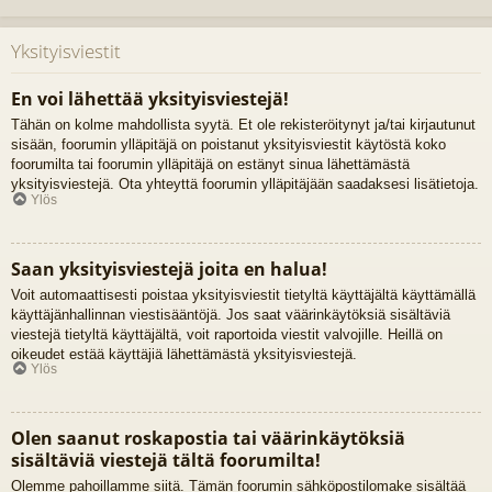
Yksityisviestit
En voi lähettää yksityisviestejä!
Tähän on kolme mahdollista syytä. Et ole rekisteröitynyt ja/tai kirjautunut
sisään, foorumin ylläpitäjä on poistanut yksityisviestit käytöstä koko
foorumilta tai foorumin ylläpitäjä on estänyt sinua lähettämästä
yksityisviestejä. Ota yhteyttä foorumin ylläpitäjään saadaksesi lisätietoja.
Ylös
Saan yksityisviestejä joita en halua!
Voit automaattisesti poistaa yksityisviestit tietyltä käyttäjältä käyttämällä
käyttäjänhallinnan viestisääntöjä. Jos saat väärinkäytöksiä sisältäviä
viestejä tietyltä käyttäjältä, voit raportoida viestit valvojille. Heillä on
oikeudet estää käyttäjiä lähettämästä yksityisviestejä.
Ylös
Olen saanut roskapostia tai väärinkäytöksiä
sisältäviä viestejä tältä foorumilta!
Olemme pahoillamme siitä. Tämän foorumin sähköpostilomake sisältää