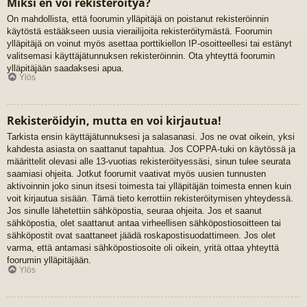
Miksi en voi rekisteröityä?
On mahdollista, että foorumin ylläpitäjä on poistanut rekisteröinnin
käytöstä estääkseen uusia vierailijoita rekisteröitymästä. Foorumin
ylläpitäjä on voinut myös asettaa porttikiellon IP-osoitteellesi tai estänyt
valitsemasi käyttäjätunnuksen rekisteröinnin. Ota yhteyttä foorumin
ylläpitäjään saadaksesi apua.
Ylös
Rekisteröidyin, mutta en voi kirjautua!
Tarkista ensin käyttäjätunnuksesi ja salasanasi. Jos ne ovat oikein, yksi
kahdesta asiasta on saattanut tapahtua. Jos COPPA-tuki on käytössä ja
määrittelit olevasi alle 13-vuotias rekisteröityessäsi, sinun tulee seurata
saamiasi ohjeita. Jotkut foorumit vaativat myös uusien tunnusten
aktivoinnin joko sinun itsesi toimesta tai ylläpitäjän toimesta ennen kuin
voit kirjautua sisään. Tämä tieto kerrottiin rekisteröitymisen yhteydessä.
Jos sinulle lähetettiin sähköpostia, seuraa ohjeita. Jos et saanut
sähköpostia, olet saattanut antaa virheellisen sähköpostiosoitteen tai
sähköpostit ovat saattaneet jäädä roskapostisuodattimeen. Jos olet
varma, että antamasi sähköpostiosoite oli oikein, yritä ottaa yhteyttä
foorumin ylläpitäjään.
Ylös