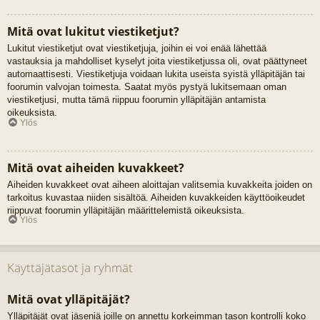
Mitä ovat lukitut viestiketjut?
Lukitut viestiketjut ovat viestiketjuja, joihin ei voi enää lähettää
vastauksia ja mahdolliset kyselyt joita viestiketjussa oli, ovat päättyneet
automaattisesti. Viestiketjuja voidaan lukita useista syistä ylläpitäjän tai
foorumin valvojan toimesta. Saatat myös pystyä lukitsemaan oman
viestiketjusi, mutta tämä riippuu foorumin ylläpitäjän antamista
oikeuksista.
Ylös
Mitä ovat aiheiden kuvakkeet?
Aiheiden kuvakkeet ovat aiheen aloittajan valitsemia kuvakkeita joiden on
tarkoitus kuvastaa niiden sisältöä. Aiheiden kuvakkeiden käyttöoikeudet
riippuvat foorumin ylläpitäjän määrittelemistä oikeuksista.
Ylös
Käyttäjätasot ja ryhmät
Mitä ovat ylläpitäjät?
Ylläpitäjät ovat jäseniä joille on annettu korkeimman tason kontrolli koko