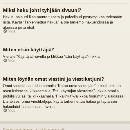
Miksi haku johti tyhjään sivuun!?
Hakusi palautti liian monta tulosta ja palvelin ei pystynyt käsittelemään
niitä. Käytä “Tarkennettua hakua” ja ole tarkempi hakuehdoissa ja
alueissa joilta etsit.
Ylös
Miten etsin käyttäjiä?
Vieraile “Käyttäjät”-sivulla ja klikkaa “Etsi käyttäjä”-linkkiä.
Ylös
Miten löydän omat viestini ja viestiketjuni?
Omat viestisi näet klikkaamalla “Katso omia viestejäsi”-linkkiä omissa
asetuksissa tai klikkaamalla “Etsi käyttäjän viesteistä”-linkkiä omalla
profiilisivullasi tai klikkaamalla “Pikalinkit”-valikkoa foorumin ylälaidassa.
Etsiäksesi omia viestiketjuja, käytä tarkennettua hakua ja täytä sen
hakuehdot haluamallasi tavalla.
Ylös
Seuraaminen ja kirjanmerkit