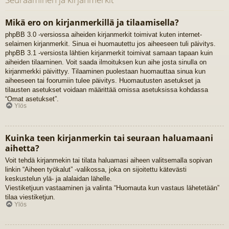
Mikä ero on kirjanmerkillä ja tilaamisella?
phpBB 3.0 -versiossa aiheiden kirjanmerkit toimivat kuten internet-
selaimen kirjanmerkit. Sinua ei huomautettu jos aiheeseen tuli päivitys.
phpBB 3.1 -versiosta lähtien kirjanmerkit toimivat samaan tapaan kuin
aiheiden tilaaminen. Voit saada ilmoituksen kun aihe josta sinulla on
kirjanmerkki päivittyy. Tilaaminen puolestaan huomauttaa sinua kun
aiheeseen tai foorumiin tulee päivitys. Huomautusten asetukset ja
tilausten asetukset voidaan määrittää omissa asetuksissa kohdassa
“Omat asetukset”.
Ylös
Kuinka teen kirjanmerkin tai seuraan haluamaani
aihetta?
Voit tehdä kirjanmekin tai tilata haluamasi aiheen valitsemalla sopivan
linkin “Aiheen työkalut” -valikossa, joka on sijoitettu kätevästi
keskustelun ylä- ja alalaidan lähelle.
Viestiketjuun vastaaminen ja valinta “Huomauta kun vastaus lähetetään”
tilaa viestiketjun.
Ylös