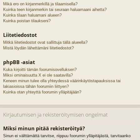
Mikä ero on kirjanmerkillä ja tilaamisella?
Kuinka teen kirjanmerkin tai seuraan haluamaani aihetta?
Kuinka tilaan haluamani alueen?
Kuinka poistan tilaukseni?
Liitetiedostot
Mitkä liitetiedostot ovat sallittuja tällä alueella?
Mistä löydän lähettämäni liitetiedostot?
phpBB -asiat
Kuka kirjoitti tämän foorumisovelluksen?
Miksi ominaisuutta X ei ole saatavilla?
Keneen minun tulee olla yhteydessä väärinkäytöstapauksissa tai
lakiasioissa tähän foorumiin liittyen?
Kuinka otan yhteyttä foorumin ylläpitäjään?
Kirjautumisen ja rekisteröitymisen ongelmat
Miksi minun pitää rekisteröityä?
Sinun ei välttämättä tarvitse, riippuu foorumin ylläpitäjästä, tarvitaanko