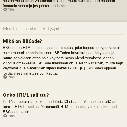
nostaa viestiketjua vastaamalla siihen, mutta varmista että noudatat
foorumin sääntöjä jos päätät tehdä niin.
Ylös
Muotoilu ja aiheiden tyypit
Mikä on BBCode?
BBCode on HTML-kielen tapainen toteutus, joka tarjoaa tiettyjen viestin
osien muotoilumahdollisuuden. BBCoden käytöstä päättää ylläpitäjä,
mutta se voidaan ottaa pois käytöstä myös viestikohtaisesti viestin
kirjoituslomakkeella. BBCode itsessään on HTML:n kaltainen, mutta tagit
käyttävät < ja > merkkien sijaan hakasulkuja [ ja ]. BBCoden oppaan
löydät viestinlähetyssivun kautta.
Ylös
Onko HTML sallittu?
Ei. Tällä foorumilla ei ole mahdollista lähettää HTML:ää siten, että se
toimisi HTML-koodina. Yleisimmät HTML-muotoilut voi kuitenkin tehdä
BBCoden avulla.
Ylös