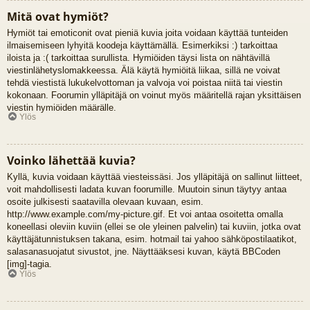
Mitä ovat hymiöt?
Hymiöt tai emoticonit ovat pieniä kuvia joita voidaan käyttää tunteiden
ilmaisemiseen lyhyitä koodeja käyttämällä. Esimerkiksi :) tarkoittaa
iloista ja :( tarkoittaa surullista. Hymiöiden täysi lista on nähtävillä
viestinlähetyslomakkeessa. Älä käytä hymiöitä liikaa, sillä ne voivat
tehdä viestistä lukukelvottoman ja valvoja voi poistaa niitä tai viestin
kokonaan. Foorumin ylläpitäjä on voinut myös määritellä rajan yksittäisen
viestin hymiöiden määrälle.
Ylös
Voinko lähettää kuvia?
Kyllä, kuvia voidaan käyttää viesteissäsi. Jos ylläpitäjä on sallinut liitteet,
voit mahdollisesti ladata kuvan foorumille. Muutoin sinun täytyy antaa
osoite julkisesti saatavilla olevaan kuvaan, esim.
http://www.example.com/my-picture.gif. Et voi antaa osoitetta omalla
koneellasi oleviin kuviin (ellei se ole yleinen palvelin) tai kuviin, jotka ovat
käyttäjätunnistuksen takana, esim. hotmail tai yahoo sähköpostilaatikot,
salasanasuojatut sivustot, jne. Näyttääksesi kuvan, käytä BBCoden
[img]-tagia.
Ylös