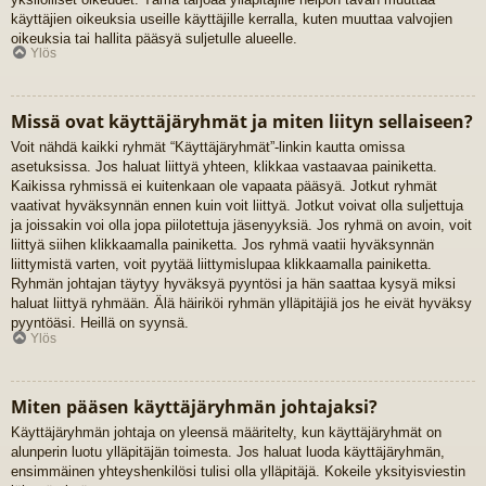
käyttäjien oikeuksia useille käyttäjille kerralla, kuten muuttaa valvojien
oikeuksia tai hallita pääsyä suljetulle alueelle.
Ylös
Missä ovat käyttäjäryhmät ja miten liityn sellaiseen?
Voit nähdä kaikki ryhmät “Käyttäjäryhmät”-linkin kautta omissa
asetuksissa. Jos haluat liittyä yhteen, klikkaa vastaavaa painiketta.
Kaikissa ryhmissä ei kuitenkaan ole vapaata pääsyä. Jotkut ryhmät
vaativat hyväksynnän ennen kuin voit liittyä. Jotkut voivat olla suljettuja
ja joissakin voi olla jopa piilotettuja jäsenyyksiä. Jos ryhmä on avoin, voit
liittyä siihen klikkaamalla painiketta. Jos ryhmä vaatii hyväksynnän
liittymistä varten, voit pyytää liittymislupaa klikkaamalla painiketta.
Ryhmän johtajan täytyy hyväksyä pyyntösi ja hän saattaa kysyä miksi
haluat liittyä ryhmään. Älä häiriköi ryhmän ylläpitäjiä jos he eivät hyväksy
pyyntöäsi. Heillä on syynsä.
Ylös
Miten pääsen käyttäjäryhmän johtajaksi?
Käyttäjäryhmän johtaja on yleensä määritelty, kun käyttäjäryhmät on
alunperin luotu ylläpitäjän toimesta. Jos haluat luoda käyttäjäryhmän,
ensimmäinen yhteyshenkilösi tulisi olla ylläpitäjä. Kokeile yksityisviestin