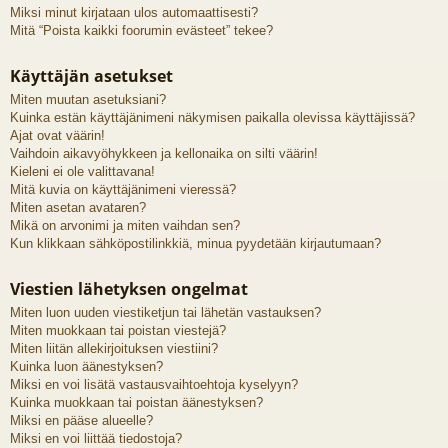
Miksi minut kirjataan ulos automaattisesti?
Mitä “Poista kaikki foorumin evästeet” tekee?
Käyttäjän asetukset
Miten muutan asetuksiani?
Kuinka estän käyttäjänimeni näkymisen paikalla olevissa käyttäjissä?
Ajat ovat väärin!
Vaihdoin aikavyöhykkeen ja kellonaika on silti väärin!
Kieleni ei ole valittavana!
Mitä kuvia on käyttäjänimeni vieressä?
Miten asetan avataren?
Mikä on arvonimi ja miten vaihdan sen?
Kun klikkaan sähköpostilinkkiä, minua pyydetään kirjautumaan?
Viestien lähetyksen ongelmat
Miten luon uuden viestiketjun tai lähetän vastauksen?
Miten muokkaan tai poistan viestejä?
Miten liitän allekirjoituksen viestiini?
Kuinka luon äänestyksen?
Miksi en voi lisätä vastausvaihtoehtoja kyselyyn?
Kuinka muokkaan tai poistan äänestyksen?
Miksi en pääse alueelle?
Miksi en voi liittää tiedostoja?