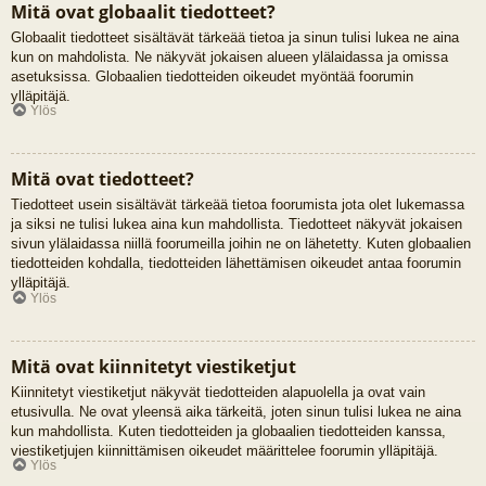
Mitä ovat globaalit tiedotteet?
Globaalit tiedotteet sisältävät tärkeää tietoa ja sinun tulisi lukea ne aina
kun on mahdolista. Ne näkyvät jokaisen alueen ylälaidassa ja omissa
asetuksissa. Globaalien tiedotteiden oikeudet myöntää foorumin
ylläpitäjä.
Ylös
Mitä ovat tiedotteet?
Tiedotteet usein sisältävät tärkeää tietoa foorumista jota olet lukemassa
ja siksi ne tulisi lukea aina kun mahdollista. Tiedotteet näkyvät jokaisen
sivun ylälaidassa niillä foorumeilla joihin ne on lähetetty. Kuten globaalien
tiedotteiden kohdalla, tiedotteiden lähettämisen oikeudet antaa foorumin
ylläpitäjä.
Ylös
Mitä ovat kiinnitetyt viestiketjut
Kiinnitetyt viestiketjut näkyvät tiedotteiden alapuolella ja ovat vain
etusivulla. Ne ovat yleensä aika tärkeitä, joten sinun tulisi lukea ne aina
kun mahdollista. Kuten tiedotteiden ja globaalien tiedotteiden kanssa,
viestiketjujen kiinnittämisen oikeudet määrittelee foorumin ylläpitäjä.
Ylös