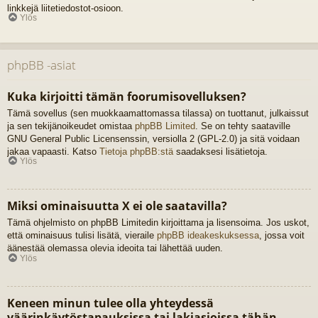
linkkejä liitetiedostot-osioon.
Ylös
phpBB -asiat
Kuka kirjoitti tämän foorumisovelluksen?
Tämä sovellus (sen muokkaamattomassa tilassa) on tuottanut, julkaissut
ja sen tekijänoikeudet omistaa
phpBB Limited
. Se on tehty saataville
GNU General Public Licensenssin, versiolla 2 (GPL-2.0) ja sitä voidaan
jakaa vapaasti. Katso
Tietoja phpBB:stä
saadaksesi lisätietoja.
Ylös
Miksi ominaisuutta X ei ole saatavilla?
Tämä ohjelmisto on phpBB Limitedin kirjoittama ja lisensoima. Jos uskot,
että ominaisuus tulisi lisätä, vieraile
phpBB ideakeskuksessa
, jossa voit
äänestää olemassa olevia ideoita tai lähettää uuden.
Ylös
Keneen minun tulee olla yhteydessä
väärinkäytöstapauksissa tai lakiasioissa tähän