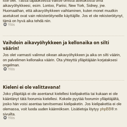
itse olet. Tässä tapauksessa valitse omista asetuksista oma
aikavyöhykkeesi, esim. Lontoo, Pariisi, New York, Sidney, jne.
Huomaathan, että aikavyöhykkeen vaihtaminen, kuten monet muutkin
asetukset ovat vain rekisteröityneille käyttäjille. Jos et ole rekisteröitynyt,
tämä on hyvä aika tehdä niin.
Ylös
Vaihdoin aikavyöhykkeen ja kellonaika on silti
väärin!
Jos olet varmasti valinnut oikean aikavyöhykkeen ja aika on silti väärin,
on palvelimen kellonaika väärin. Ota yhteyttä ylläpitäjään korjataksesi
ongelman.
Ylös
Kieleni ei ole valittavana!
Joko ylläpitäjä ei ole asentanut kielellesi kielipakettia tai kukaan ei ole
kääntänyt tätä foorumia kielellesi. Kokeile pyytää foorumin ylläpitäjältä,
josko hän voisi asentaa tarvitsemasi kielipaketin. Jos kielipakettia ei ole
olemassa, voit luoda uuden käännöksen. Lisätietoja löytyy
phpBB
®:n
sivuilta.
Ylös