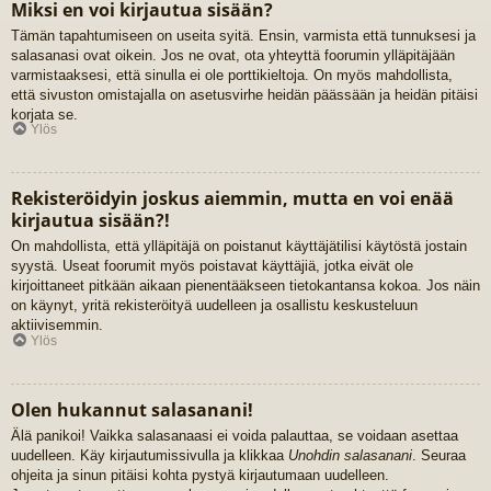
Miksi en voi kirjautua sisään?
Tämän tapahtumiseen on useita syitä. Ensin, varmista että tunnuksesi ja
salasanasi ovat oikein. Jos ne ovat, ota yhteyttä foorumin ylläpitäjään
varmistaaksesi, että sinulla ei ole porttikieltoja. On myös mahdollista,
että sivuston omistajalla on asetusvirhe heidän päässään ja heidän pitäisi
korjata se.
Ylös
Rekisteröidyin joskus aiemmin, mutta en voi enää
kirjautua sisään?!
On mahdollista, että ylläpitäjä on poistanut käyttäjätilisi käytöstä jostain
syystä. Useat foorumit myös poistavat käyttäjiä, jotka eivät ole
kirjoittaneet pitkään aikaan pienentääkseen tietokantansa kokoa. Jos näin
on käynyt, yritä rekisteröityä uudelleen ja osallistu keskusteluun
aktiivisemmin.
Ylös
Olen hukannut salasanani!
Älä panikoi! Vaikka salasanaasi ei voida palauttaa, se voidaan asettaa
uudelleen. Käy kirjautumissivulla ja klikkaa
Unohdin salasanani
. Seuraa
ohjeita ja sinun pitäisi kohta pystyä kirjautumaan uudelleen.