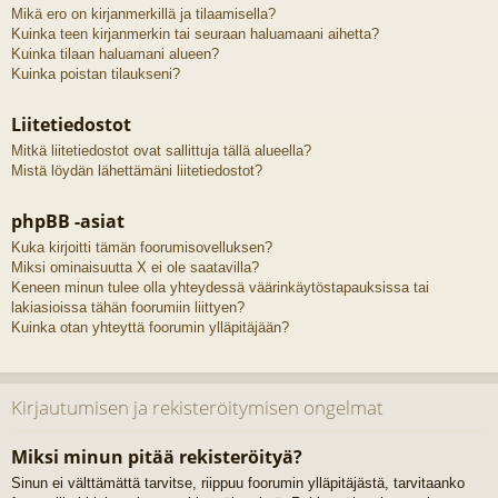
Mikä ero on kirjanmerkillä ja tilaamisella?
Kuinka teen kirjanmerkin tai seuraan haluamaani aihetta?
Kuinka tilaan haluamani alueen?
Kuinka poistan tilaukseni?
Liitetiedostot
Mitkä liitetiedostot ovat sallittuja tällä alueella?
Mistä löydän lähettämäni liitetiedostot?
phpBB -asiat
Kuka kirjoitti tämän foorumisovelluksen?
Miksi ominaisuutta X ei ole saatavilla?
Keneen minun tulee olla yhteydessä väärinkäytöstapauksissa tai
lakiasioissa tähän foorumiin liittyen?
Kuinka otan yhteyttä foorumin ylläpitäjään?
Kirjautumisen ja rekisteröitymisen ongelmat
Miksi minun pitää rekisteröityä?
Sinun ei välttämättä tarvitse, riippuu foorumin ylläpitäjästä, tarvitaanko