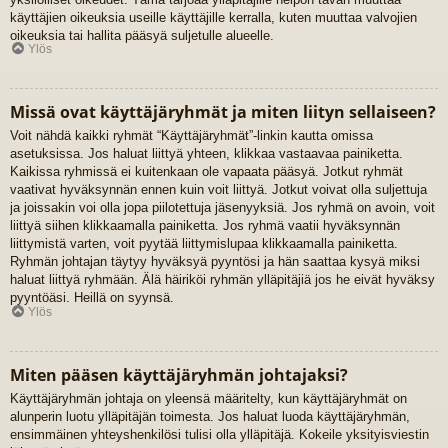
käyttäjien oikeuksia useille käyttäjille kerralla, kuten muuttaa valvojien
oikeuksia tai hallita pääsyä suljetulle alueelle.
Ylös
Missä ovat käyttäjäryhmät ja miten liityn sellaiseen?
Voit nähdä kaikki ryhmät “Käyttäjäryhmät”-linkin kautta omissa
asetuksissa. Jos haluat liittyä yhteen, klikkaa vastaavaa painiketta.
Kaikissa ryhmissä ei kuitenkaan ole vapaata pääsyä. Jotkut ryhmät
vaativat hyväksynnän ennen kuin voit liittyä. Jotkut voivat olla suljettuja
ja joissakin voi olla jopa piilotettuja jäsenyyksiä. Jos ryhmä on avoin, voit
liittyä siihen klikkaamalla painiketta. Jos ryhmä vaatii hyväksynnän
liittymistä varten, voit pyytää liittymislupaa klikkaamalla painiketta.
Ryhmän johtajan täytyy hyväksyä pyyntösi ja hän saattaa kysyä miksi
haluat liittyä ryhmään. Älä häiriköi ryhmän ylläpitäjiä jos he eivät hyväksy
pyyntöäsi. Heillä on syynsä.
Ylös
Miten pääsen käyttäjäryhmän johtajaksi?
Käyttäjäryhmän johtaja on yleensä määritelty, kun käyttäjäryhmät on
alunperin luotu ylläpitäjän toimesta. Jos haluat luoda käyttäjäryhmän,
ensimmäinen yhteyshenkilösi tulisi olla ylläpitäjä. Kokeile yksityisviestin