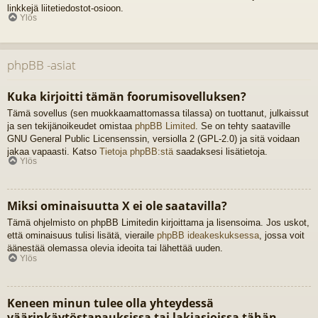
linkkejä liitetiedostot-osioon.
Ylös
phpBB -asiat
Kuka kirjoitti tämän foorumisovelluksen?
Tämä sovellus (sen muokkaamattomassa tilassa) on tuottanut, julkaissut
ja sen tekijänoikeudet omistaa
phpBB Limited
. Se on tehty saataville
GNU General Public Licensenssin, versiolla 2 (GPL-2.0) ja sitä voidaan
jakaa vapaasti. Katso
Tietoja phpBB:stä
saadaksesi lisätietoja.
Ylös
Miksi ominaisuutta X ei ole saatavilla?
Tämä ohjelmisto on phpBB Limitedin kirjoittama ja lisensoima. Jos uskot,
että ominaisuus tulisi lisätä, vieraile
phpBB ideakeskuksessa
, jossa voit
äänestää olemassa olevia ideoita tai lähettää uuden.
Ylös
Keneen minun tulee olla yhteydessä
väärinkäytöstapauksissa tai lakiasioissa tähän