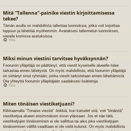
Mitä “Tallenna”-painike viestin kirjoittamisessa
tekee?
Tämän avulla on mahdollista tallentaa luonnoksia, jotka voit kirjoittaa
loppuun ja lähettää myöhemmin. Avataksesi tallennetun luonnoksen,
vieraile komissa asetuksissa.
Ylös
Miksi minun viestini tarvitsee hyväksynnän?
Foorumin ylläpitäjä on päättänyt, että viestit kyseiselle alueelle tulee
tarkastaa ennen lähetystä. On myös mahdollista, että foorumin ylläpitäjä
on siirtänyt sinut ryhmään, jonka viestit tarkistetaan ennen lähettämistä.
Ota yhteyttä foorumin ylläpitäjään saadaksesi lisätietoja.
Ylös
Miten tönäisen viestiketjuani?
Klikkaamalla “Tönaise viestiä” -linkkiä, kun katselet sitä, voit “tönäistä”
viestiketjua alueen ensimmäisen sivun yläosaan. Jos et näe tätä,
viestiketjujen tönäiseminen ei ole sallittua tai aika joka viestiketjujen
tönäisemisen välillä vaaditaan ei ole vielä kulunut. On myös mahdollista