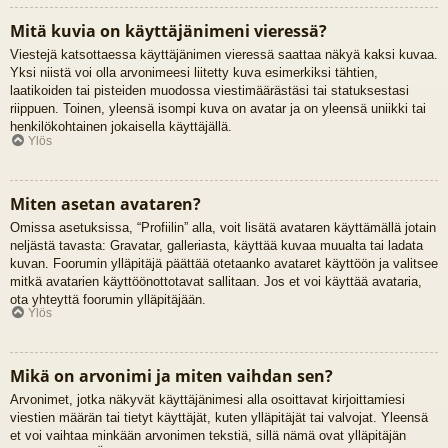
Mitä kuvia on käyttäjänimeni vieressä?
Viestejä katsottaessa käyttäjänimen vieressä saattaa näkyä kaksi kuvaa.
Yksi niistä voi olla arvonimeesi liitetty kuva esimerkiksi tähtien,
laatikoiden tai pisteiden muodossa viestimäärästäsi tai statuksestasi
riippuen. Toinen, yleensä isompi kuva on avatar ja on yleensä uniikki tai
henkilökohtainen jokaisella käyttäjällä.
Ylös
Miten asetan avataren?
Omissa asetuksissa, “Profiilin” alla, voit lisätä avataren käyttämällä jotain
neljästä tavasta: Gravatar, galleriasta, käyttää kuvaa muualta tai ladata
kuvan. Foorumin ylläpitäjä päättää otetaanko avataret käyttöön ja valitsee
mitkä avatarien käyttöönottotavat sallitaan. Jos et voi käyttää avataria,
ota yhteyttä foorumin ylläpitäjään.
Ylös
Mikä on arvonimi ja miten vaihdan sen?
Arvonimet, jotka näkyvät käyttäjänimesi alla osoittavat kirjoittamiesi
viestien määrän tai tietyt käyttäjät, kuten ylläpitäjät tai valvojat. Yleensä
et voi vaihtaa minkään arvonimen tekstiä, sillä nämä ovat ylläpitäjän