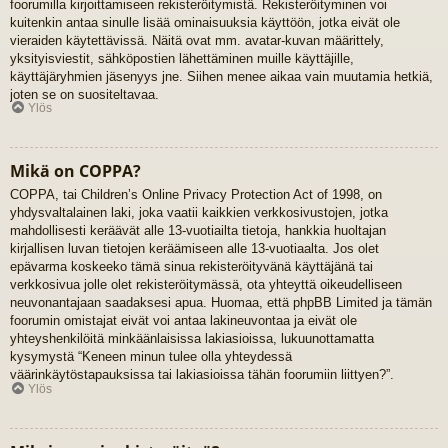
foorumilla kirjoittamiseen rekisteröitymistä. Rekisteröityminen voi
kuitenkin antaa sinulle lisää ominaisuuksia käyttöön, jotka eivät ole
vieraiden käytettävissä. Näitä ovat mm. avatar-kuvan määrittely,
yksityisviestit, sähköpostien lähettäminen muille käyttäjille,
käyttäjäryhmien jäsenyys jne. Siihen menee aikaa vain muutamia hetkiä,
joten se on suositeltavaa.
Ylös
Mikä on COPPA?
COPPA, tai Children’s Online Privacy Protection Act of 1998, on
yhdysvaltalainen laki, joka vaatii kaikkien verkkosivustojen, jotka
mahdollisesti keräävät alle 13-vuotiailta tietoja, hankkia huoltajan
kirjallisen luvan tietojen keräämiseen alle 13-vuotiaalta. Jos olet
epävarma koskeeko tämä sinua rekisteröityvänä käyttäjänä tai
verkkosivua jolle olet rekisteröitymässä, ota yhteyttä oikeudelliseen
neuvonantajaan saadaksesi apua. Huomaa, että phpBB Limited ja tämän
foorumin omistajat eivät voi antaa lakineuvontaa ja eivät ole
yhteyshenkilöitä minkäänlaisissa lakiasioissa, lukuunottamatta
kysymystä “Keneen minun tulee olla yhteydessä
väärinkäytöstapauksissa tai lakiasioissa tähän foorumiin liittyen?”.
Ylös