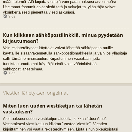
määrittelemiä. Älä kirjoita viestejä vain parantaaksesi arvonimeäsi.
Useimmat foorumit eivät siedä tätä ja valvojat tai ylläpitäjät voivat
yksinkertaisesti pienentää viestilaskuriasi.
Ylös
Kun klikkaan sähköpostilinkkiä, minua pyydetään
kirjautumaan?
Vain rekisteröityneet käyttäjät voivat lähettää sähköpostia muille
käyttäjille sisäänrakennetulla sähköpostilomakkeella ja vain jos ylläpitäjä
sallii tämän ominaisuuden. Kirjautuminen vaaditaan, jotta
tunnistautumattomat käyttäjät eivät voisi väärinkäyttää
sähköpostijärjestelmää.
Ylös
Viestien lähetyksen ongelmat
Miten luon uuden viestiketjun tai lähetän
vastauksen?
Aloittaaksesi uuden viestiketjun alueella, klikkaa "Uusi Aihe".
Vastataksesi viestiketjuun klikkaa "Vastaa Viestiin". Viestien
kirjoittaminen voi vaatia rekisteröitymisen. Lista sinun oikeuksistasi