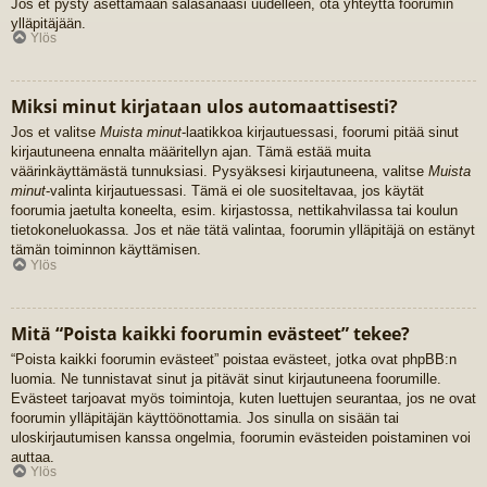
Jos et pysty asettamaan salasanaasi uudelleen, ota yhteyttä foorumin
ylläpitäjään.
Ylös
Miksi minut kirjataan ulos automaattisesti?
Jos et valitse
Muista minut
-laatikkoa kirjautuessasi, foorumi pitää sinut
kirjautuneena ennalta määritellyn ajan. Tämä estää muita
väärinkäyttämästä tunnuksiasi. Pysyäksesi kirjautuneena, valitse
Muista
minut
-valinta kirjautuessasi. Tämä ei ole suositeltavaa, jos käytät
foorumia jaetulta koneelta, esim. kirjastossa, nettikahvilassa tai koulun
tietokoneluokassa. Jos et näe tätä valintaa, foorumin ylläpitäjä on estänyt
tämän toiminnon käyttämisen.
Ylös
Mitä “Poista kaikki foorumin evästeet” tekee?
“Poista kaikki foorumin evästeet” poistaa evästeet, jotka ovat phpBB:n
luomia. Ne tunnistavat sinut ja pitävät sinut kirjautuneena foorumille.
Evästeet tarjoavat myös toimintoja, kuten luettujen seurantaa, jos ne ovat
foorumin ylläpitäjän käyttöönottamia. Jos sinulla on sisään tai
uloskirjautumisen kanssa ongelmia, foorumin evästeiden poistaminen voi
auttaa.
Ylös