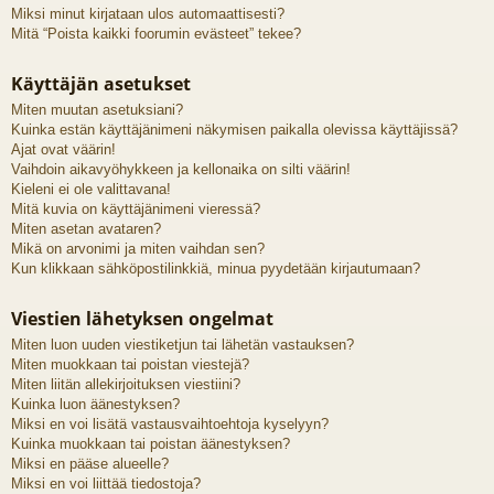
Miksi minut kirjataan ulos automaattisesti?
Mitä “Poista kaikki foorumin evästeet” tekee?
Käyttäjän asetukset
Miten muutan asetuksiani?
Kuinka estän käyttäjänimeni näkymisen paikalla olevissa käyttäjissä?
Ajat ovat väärin!
Vaihdoin aikavyöhykkeen ja kellonaika on silti väärin!
Kieleni ei ole valittavana!
Mitä kuvia on käyttäjänimeni vieressä?
Miten asetan avataren?
Mikä on arvonimi ja miten vaihdan sen?
Kun klikkaan sähköpostilinkkiä, minua pyydetään kirjautumaan?
Viestien lähetyksen ongelmat
Miten luon uuden viestiketjun tai lähetän vastauksen?
Miten muokkaan tai poistan viestejä?
Miten liitän allekirjoituksen viestiini?
Kuinka luon äänestyksen?
Miksi en voi lisätä vastausvaihtoehtoja kyselyyn?
Kuinka muokkaan tai poistan äänestyksen?
Miksi en pääse alueelle?
Miksi en voi liittää tiedostoja?