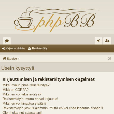
es
irj
ek
Kirjaudu sisään
Rekisteröidy
ku
au
ist
Etusivu
st
du
er
Usein kysyttyä
el
si
öi
Kirjautumisen ja rekisteröitymisen ongelmat
ua
sä
dy
Miksi minun pitää rekisteröityä?
lu
än
Mikä on COPPA?
ee
Miksi en voi rekisteröityä?
Rekisteröidyin, mutta en voi kirjautua!
t
Miksi en voi kirjautua sisään?
Rekisteröidyin joskus aiemmin, mutta en voi enää kirjautua sisään?!
Olen hukannut salasanani!