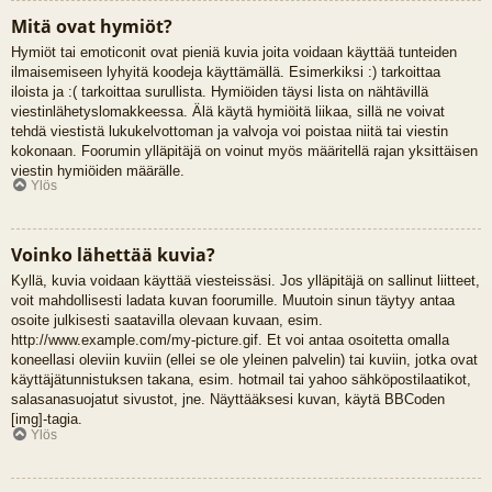
Mitä ovat hymiöt?
Hymiöt tai emoticonit ovat pieniä kuvia joita voidaan käyttää tunteiden
ilmaisemiseen lyhyitä koodeja käyttämällä. Esimerkiksi :) tarkoittaa
iloista ja :( tarkoittaa surullista. Hymiöiden täysi lista on nähtävillä
viestinlähetyslomakkeessa. Älä käytä hymiöitä liikaa, sillä ne voivat
tehdä viestistä lukukelvottoman ja valvoja voi poistaa niitä tai viestin
kokonaan. Foorumin ylläpitäjä on voinut myös määritellä rajan yksittäisen
viestin hymiöiden määrälle.
Ylös
Voinko lähettää kuvia?
Kyllä, kuvia voidaan käyttää viesteissäsi. Jos ylläpitäjä on sallinut liitteet,
voit mahdollisesti ladata kuvan foorumille. Muutoin sinun täytyy antaa
osoite julkisesti saatavilla olevaan kuvaan, esim.
http://www.example.com/my-picture.gif. Et voi antaa osoitetta omalla
koneellasi oleviin kuviin (ellei se ole yleinen palvelin) tai kuviin, jotka ovat
käyttäjätunnistuksen takana, esim. hotmail tai yahoo sähköpostilaatikot,
salasanasuojatut sivustot, jne. Näyttääksesi kuvan, käytä BBCoden
[img]-tagia.
Ylös