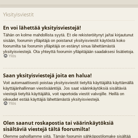
Yksityisviestit
En voi lähettää yksityisviestejä!
Tähän on kolme mahdollista syytä. Et ole rekisteröitynyt ja/tai kirjautunut
sisään, foorumin ylläpitäjä on poistanut yksityisviestit käytöstä koko
foorumilta tai foorumin ylläpitäjä on estänyt sinua lähettämästä
yksityisviestejä. Ota yhteyttä foorumin ylläpitäjään saadaksesi lisätietoja.
Ylös
Saan yksityisviestejä joita en halua!
Voit automaattisesti poistaa yksityisviestit tietyltä käyttäjältä käyttämällä
käyttäjänhallinnan viestisääntöjä. Jos saat väärinkäytöksiä sisältäviä
viestejä tietyltä käyttäjältä, voit raportoida viestit valvojille. Heillä on
oikeudet estää käyttäjiä lähettämästä yksityisviestejä.
Ylös
Olen saanut roskapostia tai väärinkäytöksiä
sisältäviä viestejä tältä foorumilta!
Olemme pahoillamme siitä. Tämän foorumin sähköpostilomake sisältää