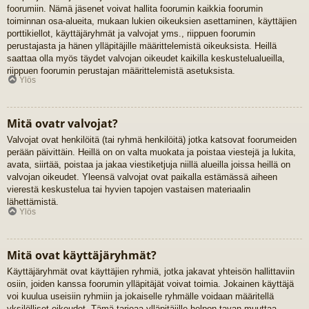
foorumiin. Nämä jäsenet voivat hallita foorumin kaikkia foorumin
toiminnan osa-alueita, mukaan lukien oikeuksien asettaminen, käyttäjien
porttikiellot, käyttäjäryhmät ja valvojat yms., riippuen foorumin
perustajasta ja hänen ylläpitäjille määrittelemistä oikeuksista. Heillä
saattaa olla myös täydet valvojan oikeudet kaikilla keskustelualueilla,
riippuen foorumin perustajan määrittelemistä asetuksista.
Ylös
Mitä ovatr valvojat?
Valvojat ovat henkilöitä (tai ryhmä henkilöitä) jotka katsovat foorumeiden
perään päivittäin. Heillä on on valta muokata ja poistaa viestejä ja lukita,
avata, siirtää, poistaa ja jakaa viestiketjuja niillä alueilla joissa heillä on
valvojan oikeudet. Yleensä valvojat ovat paikalla estämässä aiheen
vierestä keskustelua tai hyvien tapojen vastaisen materiaalin
lähettämistä.
Ylös
Mitä ovat käyttäjäryhmät?
Käyttäjäryhmät ovat käyttäjien ryhmiä, jotka jakavat yhteisön hallittaviin
osiin, joiden kanssa foorumin ylläpitäjät voivat toimia. Jokainen käyttäjä
voi kuulua useisiin ryhmiin ja jokaiselle ryhmälle voidaan määritellä
yksilölliset oikeudet. Tämä tarjoaa ylläpitäjille helpon tavan muuttaa