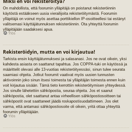
Miksi en voi rekisteröityä?
On mahdollista, että foorumin ylläpitäjä on poistanut rekisteröinnin
käytöstä estääkseen uusia vierailijoita rekisteröitymästä. Foorumin
ylläpitäjä on voinut myös asettaa porttikiellon IP-osoitteellesi tai estänyt
valitsemasi käyttäjätunnuksen rekisteröinnin. Ota yhteyttä foorumin
ylläpitäjään saadaksesi apua.
Ylös
Rekisteröidyin, mutta en voi kirjautua!
Tarkista ensin käyttäjätunnuksesi ja salasanasi. Jos ne ovat oikein, yksi
kahdesta asiasta on saattanut tapahtua. Jos COPPA-tuki on käytössä ja
määrittelit olevasi alle 13-vuotias rekisteröityessäsi, sinun tulee seurata
saamiasi ohjeita. Jotkut foorumit vaativat myös uusien tunnusten
aktivoinnin joko sinun itsesi toimesta tai ylläpitäjän toimesta ennen kuin
voit kirjautua sisään. Tämä tieto kerrottiin rekisteröitymisen yhteydessä.
Jos sinulle lähetettiin sähköpostia, seuraa ohjeita. Jos et saanut
sähköpostia, olet saattanut antaa virheellisen sähköpostiosoitteen tai
sähköpostit ovat saattaneet jäädä roskapostisuodattimeen. Jos olet
varma, että antamasi sähköpostiosoite oli oikein, yritä ottaa yhteyttä
foorumin ylläpitäjään.
Ylös