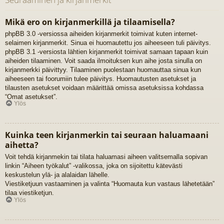
Mikä ero on kirjanmerkillä ja tilaamisella?
phpBB 3.0 -versiossa aiheiden kirjanmerkit toimivat kuten internet-
selaimen kirjanmerkit. Sinua ei huomautettu jos aiheeseen tuli päivitys.
phpBB 3.1 -versiosta lähtien kirjanmerkit toimivat samaan tapaan kuin
aiheiden tilaaminen. Voit saada ilmoituksen kun aihe josta sinulla on
kirjanmerkki päivittyy. Tilaaminen puolestaan huomauttaa sinua kun
aiheeseen tai foorumiin tulee päivitys. Huomautusten asetukset ja
tilausten asetukset voidaan määrittää omissa asetuksissa kohdassa
“Omat asetukset”.
Ylös
Kuinka teen kirjanmerkin tai seuraan haluamaani
aihetta?
Voit tehdä kirjanmekin tai tilata haluamasi aiheen valitsemalla sopivan
linkin “Aiheen työkalut” -valikossa, joka on sijoitettu kätevästi
keskustelun ylä- ja alalaidan lähelle.
Viestiketjuun vastaaminen ja valinta “Huomauta kun vastaus lähetetään”
tilaa viestiketjun.
Ylös