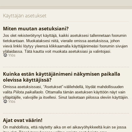
Käyttäjän asetukset
Miten muutan asetuksiani?
Jos olet rekisteröitynyt käyttäjä, kaikki asetuksesi tallennetaan foorumin
tietokantaan. Muokataksesi niitä, vieraile omissa asetuksissa, johon
vievä linkki löytyy yleensä klikkaamalla käyttäjänimeäsi foorumin sivujen
ylälaidassa. Tätä kautta voit muokata asetuksiasi ja valintojasi.
Ylös
Kuinka estän käyttäjänimeni näkymisen paikalla
olevissa käyttäjissä?
Omissa asetuksissasi, “Asetukset”-välilehdellä, löydät mahdollisuuden
valita
Piilota paikallaolo
. Ottamalla tämän asetuksen käyttöön näyt vain
ylläpitäjille, valvojille ja itsellesi. Sinut lasketaan piilossa oleviin käyttäjiin.
Ylös
Ajat ovat väärin!
On mahdollista, että näytetty aika on eri aikavyöhykkeeltä kuin se jossa