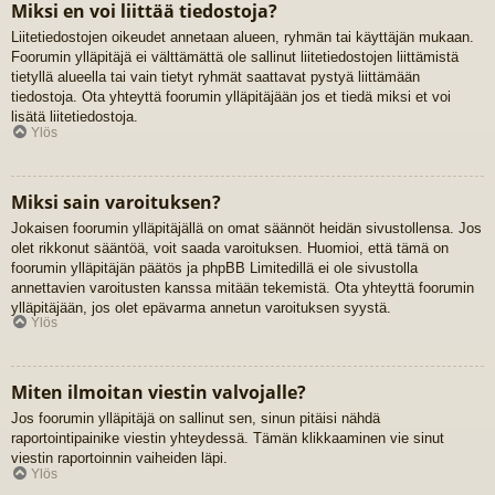
Miksi en voi liittää tiedostoja?
Liitetiedostojen oikeudet annetaan alueen, ryhmän tai käyttäjän mukaan.
Foorumin ylläpitäjä ei välttämättä ole sallinut liitetiedostojen liittämistä
tietyllä alueella tai vain tietyt ryhmät saattavat pystyä liittämään
tiedostoja. Ota yhteyttä foorumin ylläpitäjään jos et tiedä miksi et voi
lisätä liitetiedostoja.
Ylös
Miksi sain varoituksen?
Jokaisen foorumin ylläpitäjällä on omat säännöt heidän sivustollensa. Jos
olet rikkonut sääntöä, voit saada varoituksen. Huomioi, että tämä on
foorumin ylläpitäjän päätös ja phpBB Limitedillä ei ole sivustolla
annettavien varoitusten kanssa mitään tekemistä. Ota yhteyttä foorumin
ylläpitäjään, jos olet epävarma annetun varoituksen syystä.
Ylös
Miten ilmoitan viestin valvojalle?
Jos foorumin ylläpitäjä on sallinut sen, sinun pitäisi nähdä
raportointipainike viestin yhteydessä. Tämän klikkaaminen vie sinut
viestin raportoinnin vaiheiden läpi.
Ylös