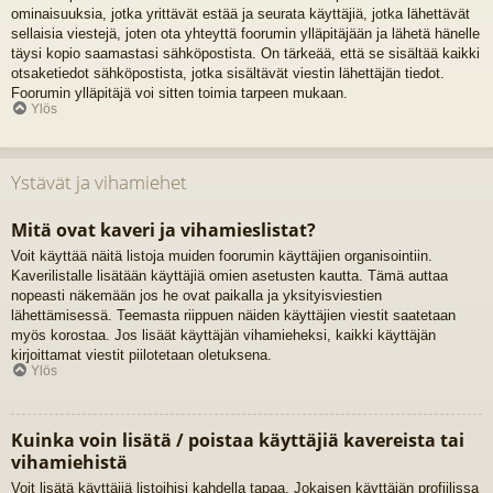
ominaisuuksia, jotka yrittävät estää ja seurata käyttäjiä, jotka lähettävät
sellaisia viestejä, joten ota yhteyttä foorumin ylläpitäjään ja lähetä hänelle
täysi kopio saamastasi sähköpostista. On tärkeää, että se sisältää kaikki
otsaketiedot sähköpostista, jotka sisältävät viestin lähettäjän tiedot.
Foorumin ylläpitäjä voi sitten toimia tarpeen mukaan.
Ylös
Ystävät ja vihamiehet
Mitä ovat kaveri ja vihamieslistat?
Voit käyttää näitä listoja muiden foorumin käyttäjien organisointiin.
Kaverilistalle lisätään käyttäjiä omien asetusten kautta. Tämä auttaa
nopeasti näkemään jos he ovat paikalla ja yksityisviestien
lähettämisessä. Teemasta riippuen näiden käyttäjien viestit saatetaan
myös korostaa. Jos lisäät käyttäjän vihamieheksi, kaikki käyttäjän
kirjoittamat viestit piilotetaan oletuksena.
Ylös
Kuinka voin lisätä / poistaa käyttäjiä kavereista tai
vihamiehistä
Voit lisätä käyttäjiä listoihisi kahdella tapaa. Jokaisen käyttäjän profiilissa