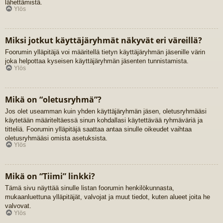
lähettämistä.
Ylös
Miksi jotkut käyttäjäryhmät näkyvät eri väreillä?
Foorumin ylläpitäjä voi määritellä tietyn käyttäjäryhmän jäsenille värin
joka helpottaa kyseisen käyttäjäryhmän jäsenten tunnistamista.
Ylös
Mikä on “oletusryhmä”?
Jos olet useamman kuin yhden käyttäjäryhmän jäsen, oletusryhmääsi
käytetään määriteltäessä sinun kohdallasi käytettävää ryhmäväriä ja
titteliä. Foorumin ylläpitäjä saattaa antaa sinulle oikeudet vaihtaa
oletusryhmääsi omista asetuksista.
Ylös
Mikä on “Tiimi” linkki?
Tämä sivu näyttää sinulle listan foorumin henkilökunnasta,
mukaanluettuna ylläpitäjät, valvojat ja muut tiedot, kuten alueet joita he
valvovat.
Ylös