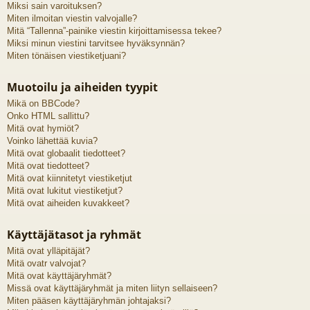
Miksi sain varoituksen?
Miten ilmoitan viestin valvojalle?
Mitä “Tallenna”-painike viestin kirjoittamisessa tekee?
Miksi minun viestini tarvitsee hyväksynnän?
Miten tönäisen viestiketjuani?
Muotoilu ja aiheiden tyypit
Mikä on BBCode?
Onko HTML sallittu?
Mitä ovat hymiöt?
Voinko lähettää kuvia?
Mitä ovat globaalit tiedotteet?
Mitä ovat tiedotteet?
Mitä ovat kiinnitetyt viestiketjut
Mitä ovat lukitut viestiketjut?
Mitä ovat aiheiden kuvakkeet?
Käyttäjätasot ja ryhmät
Mitä ovat ylläpitäjät?
Mitä ovatr valvojat?
Mitä ovat käyttäjäryhmät?
Missä ovat käyttäjäryhmät ja miten liityn sellaiseen?
Miten pääsen käyttäjäryhmän johtajaksi?