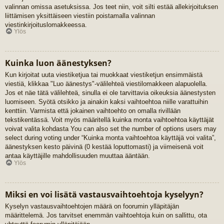
valinnan omissa asetuksissa. Jos teet niin, voit silti estää allekirjoituksen
liittämisen yksittäiseen viestiin poistamalla valinnan
viestinkirjoituslomakkeessa.
Ylös
Kuinka luon äänestyksen?
Kun kirjoitat uuta viestiketjua tai muokkaat viestiketjun ensimmäistä
viestiä, klikkaa "Luo äänestys"-välilehteä viestilomakkeen alapuolella.
Jos et näe tätä välilehteä, sinulla ei ole tarvittavia oikeuksia äänestysten
luomiseen. Syötä otsikko ja ainakin kaksi vaihtoehtoa niille varattuihin
kenttiin. Varmista että jokainen vaihtoehto on omalla rivillään
tekstikentässä. Voit myös määritellä kuinka monta vaihtoehtoa käyttäjät
voivat valita kohdasta You can also set the number of options users may
select during voting under “Kuinka monta vaihtoehtoa käyttäjä voi valita”,
äänestyksen kesto päivinä (0 kestää loputtomasti) ja viimeisenä voit
antaa käyttäjille mahdollisuuden muuttaa ääntään.
Ylös
Miksi en voi lisätä vastausvaihtoehtoja kyselyyn?
Kyselyn vastausvaihtoehtojen määrä on foorumin ylläpitäjän
määrittelemä. Jos tarvitset enemmän vaihtoehtoja kuin on sallittu, ota