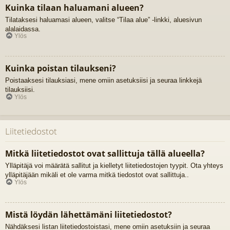
Kuinka tilaan haluamani alueen?
Tilataksesi haluamasi alueen, valitse “Tilaa alue” -linkki, aluesivun
alalaidassa.
Ylös
Kuinka poistan tilaukseni?
Poistaaksesi tilauksiasi, mene omiin asetuksiisi ja seuraa linkkejä
tilauksiisi.
Ylös
Liitetiedostot
Mitkä liitetiedostot ovat sallittuja tällä alueella?
Ylläpitäjä voi määrätä sallitut ja kielletyt liitetiedostojen tyypit. Ota yhteys
ylläpitäjään mikäli et ole varma mitkä tiedostot ovat sallittuja..
Ylös
Mistä löydän lähettämäni liitetiedostot?
Nähdäksesi listan liitetiedostoistasi, mene omiin asetuksiin ja seuraa