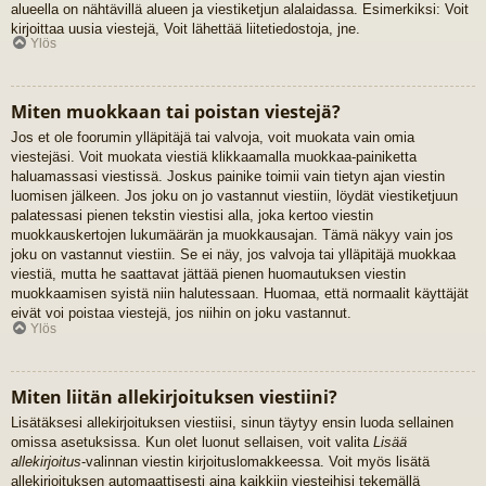
alueella on nähtävillä alueen ja viestiketjun alalaidassa. Esimerkiksi: Voit
kirjoittaa uusia viestejä, Voit lähettää liitetiedostoja, jne.
Ylös
Miten muokkaan tai poistan viestejä?
Jos et ole foorumin ylläpitäjä tai valvoja, voit muokata vain omia
viestejäsi. Voit muokata viestiä klikkaamalla muokkaa-painiketta
haluamassasi viestissä. Joskus painike toimii vain tietyn ajan viestin
luomisen jälkeen. Jos joku on jo vastannut viestiin, löydät viestiketjuun
palatessasi pienen tekstin viestisi alla, joka kertoo viestin
muokkauskertojen lukumäärän ja muokkausajan. Tämä näkyy vain jos
joku on vastannut viestiin. Se ei näy, jos valvoja tai ylläpitäjä muokkaa
viestiä, mutta he saattavat jättää pienen huomautuksen viestin
muokkaamisen syistä niin halutessaan. Huomaa, että normaalit käyttäjät
eivät voi poistaa viestejä, jos niihin on joku vastannut.
Ylös
Miten liitän allekirjoituksen viestiini?
Lisätäksesi allekirjoituksen viestiisi, sinun täytyy ensin luoda sellainen
omissa asetuksissa. Kun olet luonut sellaisen, voit valita
Lisää
allekirjoitus
-valinnan viestin kirjoituslomakkeessa. Voit myös lisätä
allekirjoituksen automaattisesti aina kaikkiin viesteihisi tekemällä