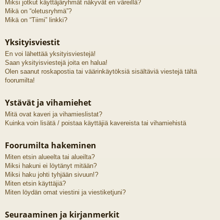
Miksi jotkut käyttäjäryhmät näkyvät eri väreillä?
Mikä on “oletusryhmä”?
Mikä on “Tiimi” linkki?
Yksityisviestit
En voi lähettää yksityisviestejä!
Saan yksityisviestejä joita en halua!
Olen saanut roskapostia tai väärinkäytöksiä sisältäviä viestejä tältä
foorumilta!
Ystävät ja vihamiehet
Mitä ovat kaveri ja vihamieslistat?
Kuinka voin lisätä / poistaa käyttäjiä kavereista tai vihamiehistä
Foorumilta hakeminen
Miten etsin alueelta tai alueilta?
Miksi hakuni ei löytänyt mitään?
Miksi haku johti tyhjään sivuun!?
Miten etsin käyttäjiä?
Miten löydän omat viestini ja viestiketjuni?
Seuraaminen ja kirjanmerkit