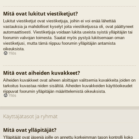
Mitä ovat lukitut viestiketjut?
Lukitut viestiketjut ovat viestiketjuja, joihin ei voi enää lähettää
vastauksia ja mahdolliset kyselyt joita viestiketjussa oli, ovat päättyneet
automaattisesti. Viestiketjuja voidaan lukita useista syistä ylläpitäjän tai
foorumin valvojan toimesta. Saatat myös pystyä lukitsemaan oman
viestiketjusi, mutta tämä riippuu foorumin ylläpitäjän antamista
oikeuksista.
Ylös
Mitä ovat aiheiden kuvakkeet?
Aiheiden kuvakkeet ovat aiheen aloittajan valitsemia kuvakkeita joiden on
tarkoitus kuvastaa niiden sisältöä. Aiheiden kuvakkeiden käyttöoikeudet
riippuvat foorumin ylläpitäjän määrittelemistä oikeuksista.
Ylös
Käyttäjätasot ja ryhmät
Mitä ovat ylläpitäjät?
Ylläpitäjät ovat jäseniä joille on annettu korkeimman tason kontrolli koko