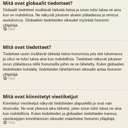
Mitä ovat globaalit tiedotteet?
Globaalit tiedotteet sisältävät tärkeää tietoa ja sinun tulisi lukea ne aina
kun on mahdolista. Ne näkyvät jokaisen alueen ylälaidassa ja omissa
asetuksissa. Globaalien tiedotteiden oikeudet myöntää foorumin
ylläpitäjä.
Ylös
Mitä ovat tiedotteet?
Tiedotteet usein sisältävät tärkeää tietoa foorumista jota olet lukemassa
ja siksi ne tulisi lukea aina kun mahdollista. Tiedotteet näkyvät jokaisen
sivun ylälaidassa niillä foorumeilla joihin ne on lähetetty. Kuten globaalien
tiedotteiden kohdalla, tiedotteiden lähettämisen oikeudet antaa foorumin
ylläpitäjä.
Ylös
Mitä ovat kiinnitetyt viestiketjut
Kiinnitetyt viestiketjut näkyvät tiedotteiden alapuolella ja ovat vain
etusivulla. Ne ovat yleensä aika tärkeitä, joten sinun tulisi lukea ne aina
kun mahdollista. Kuten tiedotteiden ja globaalien tiedotteiden kanssa,
viestiketjujen kiinnittämisen oikeudet määrittelee foorumin ylläpitäjä.
Ylös