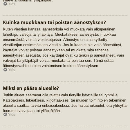
yhteyttä foorumin ylläpitäjään.
Ylös
Kuinka muokkaan tai poistan äänestyksen?
Kuten viestien kanssa, äänestyksiä voi muokata vain alkuperäinen
lähettäjä, valvoja tai ylläpitäjä. Muokataksesi äänestystä, muokkaa
ensimmäistä viestiä viestiketjussa. Äänestys on aina kytketty
viestiketjun ensimmäiseen viestiin. Jos kukaan ei ole vielä äänestänyt,
käyttäjät voivat poistaa äänestyksen tai muokata mitä tahansa
äänestyksen asetusta. Jos käyttäjät ovat kuitenkin jo äänestäneet, vain
valvojat tai ylläpitäjät voivat muokata tai poistaa sen. Tämä estää
äänestysvaihtoehtojen vaihtamisen kesken äänestyksen.
Ylös
Miksi en pääse alueelle?
Jotkin alueet saattavat olla rajattu vain tietyille käyttäjille tai ryhmille.
Katsoaksesi, lukeaksesi, kirjoittaaksesi tai muiden toimintojen tekeminen
alueella saattaa tarvita erikoisoikeuksia. Jos haluat oikeudet, ota yhteyttä
foorumin valvojaan tai ylläpitäjään.
Ylös