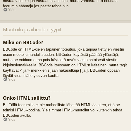
nostaa viestiketjua vastaamalla siihen, mutta varmista että noudatat
foorumin sääntöjä jos päätät tehdä niin.
Ylös
Muotoilu ja aiheiden tyypit
Mikä on BBCode?
BBCode on HTML-kielen tapainen toteutus, joka tarjoaa tiettyjen viestin
osien muotoilumahdollisuuden. BBCoden käytöstä päättää ylläpitäjä,
mutta se voidaan ottaa pois käytöstä myös viestikohtaisesti viestin
kirjoituslomakkeella. BBCode itsessään on HTML:n kaltainen, mutta tagit
käyttävät < ja > merkkien sijaan hakasulkuja [ ja ]. BBCoden oppaan
löydät viestinlähetyssivun kautta.
Ylös
Onko HTML sallittu?
Ei. Tällä foorumilla ei ole mahdollista lähettää HTML:ää siten, että se
toimisi HTML-koodina. Yleisimmät HTML-muotoilut voi kuitenkin tehdä
BBCoden avulla.
Ylös