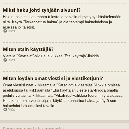
Miksi haku johti tyhjään sivuun!?
Hakusi palautti liian monta tulosta ja palvelin ei pystynyt käsittelemään
niitä. Käytä “Tarkennettua hakua” ja ole tarkempi hakuehdoissa ja
alueissa joilta etsit.
Ylös
Miten etsin käyttäjiä?
Vieraile “Käyttäjät”-sivulla ja klikkaa “Etsi käyttäjä”-linkkiä.
Ylös
Miten löydän omat viestini ja viestiketjuni?
Omat viestisi näet klikkaamalla “Katso omia viestejäsi”-linkkiä omissa
asetuksissa tai klikkaamalla “Etsi käyttäjän viesteistä”-linkkiä omalla
profiilisivullasi tai klikkaamalla “Pikalinkit”-valikkoa foorumin ylälaidassa.
Etsiäksesi omia viestiketjuja, käytä tarkennettua hakua ja täytä sen
hakuehdot haluamallasi tavalla.
Ylös
Seuraaminen ja kirjanmerkit