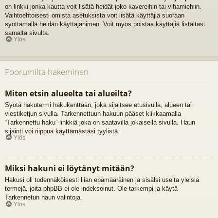
on linkki jonka kautta voit lisätä heidät joko kavereihin tai vihamiehiin.
Vaihtoehtoisesti omista asetuksista voit lisätä käyttäjiä suoraan
syöttämällä heidän käyttäjänimen. Voit myös poistaa käyttäjiä listaltasi
samalta sivulta.
Ylös
Foorumilta hakeminen
Miten etsin alueelta tai alueilta?
Syötä hakutermi hakukenttään, joka sijaitsee etusivulla, alueen tai
viestiketjun sivulla. Tarkennettuun hakuun pääset klikkaamalla
“Tarkennettu haku”-linkkiä joka on saatavilla jokaisella sivulla. Haun
sijainti voi riippua käyttämästäsi tyylistä.
Ylös
Miksi hakuni ei löytänyt mitään?
Hakusi oli todennäköisesti liian epämääräinen ja sisälsi useita yleisiä
termejä, joita phpBB ei ole indeksoinut. Ole tarkempi ja käytä
Tarkennetun haun valintoja.
Ylös