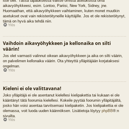
itse olet. Tässä tapauksessa valitse omista asetuksista oma
aikavyöhykkeesi, esim. Lontoo, Pariisi, New York, Sidney, jne.
Huomaathan, että aikavyöhykkeen vaihtaminen, kuten monet muutkin
asetukset ovat vain rekisteröityneille käyttäjille. Jos et ole rekisteröitynyt,
tämä on hyvä aika tehdä niin.
Ylös
Vaihdoin aikavyöhykkeen ja kellonaika on silti
väärin!
Jos olet varmasti valinnut oikean aikavyöhykkeen ja aika on silti väärin,
on palvelimen kellonaika väärin. Ota yhteyttä ylläpitäjään korjataksesi
ongelman.
Ylös
Kieleni ei ole valittavana!
Joko ylläpitäjä ei ole asentanut kielellesi kielipakettia tai kukaan ei ole
kääntänyt tätä foorumia kielellesi. Kokeile pyytää foorumin ylläpitäjältä,
josko hän voisi asentaa tarvitsemasi kielipaketin. Jos kielipakettia ei ole
olemassa, voit luoda uuden käännöksen. Lisätietoja löytyy
phpBB
®:n
sivuilta.
Ylös