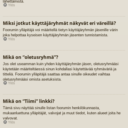
lähettämistä.
Ylös
Miksi jotkut käyttäjäryhmät näkyvät eri väreillä?
Foorumin ylläpitäjä voi määritellä tietyn käyttäjäryhmän jäsenille värin
joka helpottaa kyseisen käyttäjäryhmän jäsenten tunnistamista.
Ylös
Mikä on “oletusryhmä”?
Jos olet useamman kuin yhden käyttäjäryhmän jäsen, oletusryhmääsi
käytetään määriteltäessä sinun kohdallasi käytettävää ryhmäväriä ja
titteliä. Foorumin ylläpitäjä saattaa antaa sinulle oikeudet vaihtaa
oletusryhmääsi omista asetuksista.
Ylös
Mikä on “Tiimi” linkki?
Tämä sivu näyttää sinulle listan foorumin henkilökunnasta,
mukaanluettuna ylläpitäjät, valvojat ja muut tiedot, kuten alueet joita he
valvovat.
Ylös