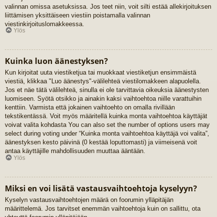
valinnan omissa asetuksissa. Jos teet niin, voit silti estää allekirjoituksen
liittämisen yksittäiseen viestiin poistamalla valinnan
viestinkirjoituslomakkeessa.
Ylös
Kuinka luon äänestyksen?
Kun kirjoitat uuta viestiketjua tai muokkaat viestiketjun ensimmäistä
viestiä, klikkaa "Luo äänestys"-välilehteä viestilomakkeen alapuolella.
Jos et näe tätä välilehteä, sinulla ei ole tarvittavia oikeuksia äänestysten
luomiseen. Syötä otsikko ja ainakin kaksi vaihtoehtoa niille varattuihin
kenttiin. Varmista että jokainen vaihtoehto on omalla rivillään
tekstikentässä. Voit myös määritellä kuinka monta vaihtoehtoa käyttäjät
voivat valita kohdasta You can also set the number of options users may
select during voting under “Kuinka monta vaihtoehtoa käyttäjä voi valita”,
äänestyksen kesto päivinä (0 kestää loputtomasti) ja viimeisenä voit
antaa käyttäjille mahdollisuuden muuttaa ääntään.
Ylös
Miksi en voi lisätä vastausvaihtoehtoja kyselyyn?
Kyselyn vastausvaihtoehtojen määrä on foorumin ylläpitäjän
määrittelemä. Jos tarvitset enemmän vaihtoehtoja kuin on sallittu, ota