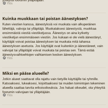
yhteyttä foorumin ylläpitäjään.
Ylös
Kuinka muokkaan tai poistan äänestyksen?
Kuten viestien kanssa, äänestyksiä voi muokata vain alkuperäinen
lähettäjä, valvoja tai ylläpitäjä. Muokataksesi äänestystä, muokkaa
ensimmäistä viestiä viestiketjussa. Äänestys on aina kytketty
viestiketjun ensimmäiseen viestiin. Jos kukaan ei ole vielä äänestänyt,
käyttäjät voivat poistaa äänestyksen tai muokata mitä tahansa
äänestyksen asetusta. Jos käyttäjät ovat kuitenkin jo äänestäneet, vain
valvojat tai ylläpitäjät voivat muokata tai poistaa sen. Tämä estää
äänestysvaihtoehtojen vaihtamisen kesken äänestyksen.
Ylös
Miksi en pääse alueelle?
Jotkin alueet saattavat olla rajattu vain tietyille käyttäjille tai ryhmille.
Katsoaksesi, lukeaksesi, kirjoittaaksesi tai muiden toimintojen tekeminen
alueella saattaa tarvita erikoisoikeuksia. Jos haluat oikeudet, ota yhteyttä
foorumin valvojaan tai ylläpitäjään.
Ylös