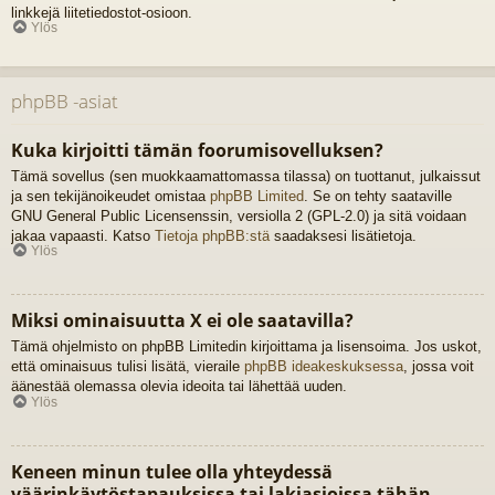
linkkejä liitetiedostot-osioon.
Ylös
phpBB -asiat
Kuka kirjoitti tämän foorumisovelluksen?
Tämä sovellus (sen muokkaamattomassa tilassa) on tuottanut, julkaissut
ja sen tekijänoikeudet omistaa
phpBB Limited
. Se on tehty saataville
GNU General Public Licensenssin, versiolla 2 (GPL-2.0) ja sitä voidaan
jakaa vapaasti. Katso
Tietoja phpBB:stä
saadaksesi lisätietoja.
Ylös
Miksi ominaisuutta X ei ole saatavilla?
Tämä ohjelmisto on phpBB Limitedin kirjoittama ja lisensoima. Jos uskot,
että ominaisuus tulisi lisätä, vieraile
phpBB ideakeskuksessa
, jossa voit
äänestää olemassa olevia ideoita tai lähettää uuden.
Ylös
Keneen minun tulee olla yhteydessä
väärinkäytöstapauksissa tai lakiasioissa tähän