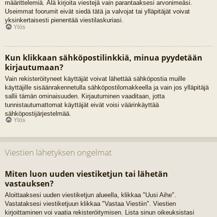
määrittelemiä. Älä kirjoita viestejä vain parantaaksesi arvonimeäsi.
Useimmat foorumit eivät siedä tätä ja valvojat tai ylläpitäjät voivat
yksinkertaisesti pienentää viestilaskuriasi.
Ylös
Kun klikkaan sähköpostilinkkiä, minua pyydetään
kirjautumaan?
Vain rekisteröityneet käyttäjät voivat lähettää sähköpostia muille
käyttäjille sisäänrakennetulla sähköpostilomakkeella ja vain jos ylläpitäjä
sallii tämän ominaisuuden. Kirjautuminen vaaditaan, jotta
tunnistautumattomat käyttäjät eivät voisi väärinkäyttää
sähköpostijärjestelmää.
Ylös
Viestien lähetyksen ongelmat
Miten luon uuden viestiketjun tai lähetän
vastauksen?
Aloittaaksesi uuden viestiketjun alueella, klikkaa "Uusi Aihe".
Vastataksesi viestiketjuun klikkaa "Vastaa Viestiin". Viestien
kirjoittaminen voi vaatia rekisteröitymisen. Lista sinun oikeuksistasi