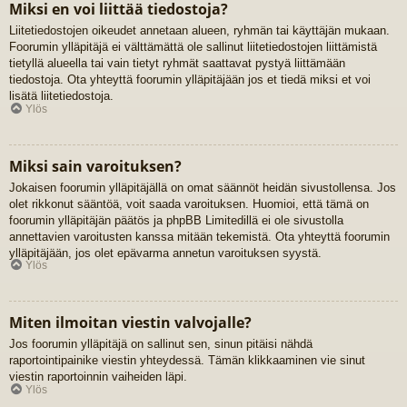
Miksi en voi liittää tiedostoja?
Liitetiedostojen oikeudet annetaan alueen, ryhmän tai käyttäjän mukaan.
Foorumin ylläpitäjä ei välttämättä ole sallinut liitetiedostojen liittämistä
tietyllä alueella tai vain tietyt ryhmät saattavat pystyä liittämään
tiedostoja. Ota yhteyttä foorumin ylläpitäjään jos et tiedä miksi et voi
lisätä liitetiedostoja.
Ylös
Miksi sain varoituksen?
Jokaisen foorumin ylläpitäjällä on omat säännöt heidän sivustollensa. Jos
olet rikkonut sääntöä, voit saada varoituksen. Huomioi, että tämä on
foorumin ylläpitäjän päätös ja phpBB Limitedillä ei ole sivustolla
annettavien varoitusten kanssa mitään tekemistä. Ota yhteyttä foorumin
ylläpitäjään, jos olet epävarma annetun varoituksen syystä.
Ylös
Miten ilmoitan viestin valvojalle?
Jos foorumin ylläpitäjä on sallinut sen, sinun pitäisi nähdä
raportointipainike viestin yhteydessä. Tämän klikkaaminen vie sinut
viestin raportoinnin vaiheiden läpi.
Ylös