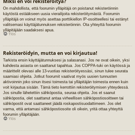
Miksi en voi rekisteröityä?
On mahdollista, että foorumin ylläpitäjä on poistanut rekisteröinnin
käytöstä estääkseen uusia vierailijoita rekisteröitymästä. Foorumin
ylläpitäjä on voinut myös asettaa porttikiellon IP-osoitteellesi tai estänyt
valitsemasi käyttäjätunnuksen rekisteröinnin. Ota yhteyttä foorumin
ylläpitäjään saadaksesi apua.
Ylös
Rekisteröidyin, mutta en voi kirjautua!
Tarkista ensin käyttäjätunnuksesi ja salasanasi. Jos ne ovat oikein, yksi
kahdesta asiasta on saattanut tapahtua. Jos COPPA-tuki on käytössä ja
määrittelit olevasi alle 13-vuotias rekisteröityessäsi, sinun tulee seurata
saamiasi ohjeita. Jotkut foorumit vaativat myös uusien tunnusten
aktivoinnin joko sinun itsesi toimesta tai ylläpitäjän toimesta ennen kuin
voit kirjautua sisään. Tämä tieto kerrottiin rekisteröitymisen yhteydessä.
Jos sinulle lähetettiin sähköpostia, seuraa ohjeita. Jos et saanut
sähköpostia, olet saattanut antaa virheellisen sähköpostiosoitteen tai
sähköpostit ovat saattaneet jäädä roskapostisuodattimeen. Jos olet
varma, että antamasi sähköpostiosoite oli oikein, yritä ottaa yhteyttä
foorumin ylläpitäjään.
Ylös