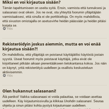
Miksi en voi kirjautua sisään?
Tämän tapahtumiseen on useita syitä. Ensin, varmista että tunnuksesi ja
salasanasi ovat oikein. Jos ne ovat, ota yhteyttä foorumin ylläpitäjään
varmistaaksesi, että sinulla ei ole porttikieltoja. On myös mahdollista,
että sivuston omistajalla on asetusvirhe heidän päässään ja heidän pitäisi
korjata se.
Ylös
Rekisteröidyin joskus aiemmin, mutta en voi enää
kirjautua sisään?!
On mahdollista, että ylläpitäjä on poistanut käyttäjätilisi käytöstä jostain
syystä. Useat foorumit myös poistavat käyttäjiä, jotka eivät ole
kirjoittaneet pitkään aikaan pienentääkseen tietokantansa kokoa. Jos näin
on käynyt, yritä rekisteröityä uudelleen ja osallistu keskusteluun
aktiivisemmin.
Ylös
Olen hukannut salasanani!
Älä panikoi! Vaikka salasanaasi ei voida palauttaa, se voidaan asettaa
uudelleen. Käy kirjautumissivulla ja klikkaa
Unohdin salasanani
. Seuraa
ohjeita ja sinun pitäisi kohta pystyä kirjautumaan uudelleen.