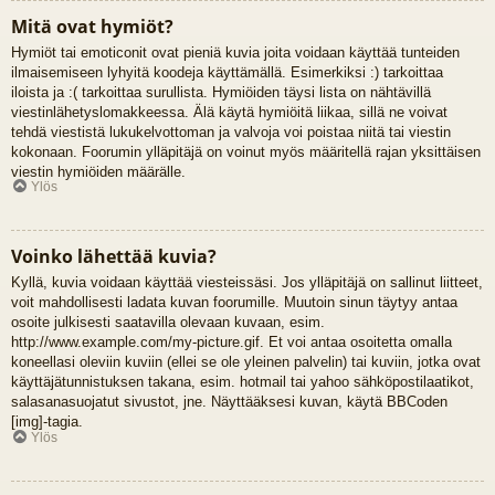
Mitä ovat hymiöt?
Hymiöt tai emoticonit ovat pieniä kuvia joita voidaan käyttää tunteiden
ilmaisemiseen lyhyitä koodeja käyttämällä. Esimerkiksi :) tarkoittaa
iloista ja :( tarkoittaa surullista. Hymiöiden täysi lista on nähtävillä
viestinlähetyslomakkeessa. Älä käytä hymiöitä liikaa, sillä ne voivat
tehdä viestistä lukukelvottoman ja valvoja voi poistaa niitä tai viestin
kokonaan. Foorumin ylläpitäjä on voinut myös määritellä rajan yksittäisen
viestin hymiöiden määrälle.
Ylös
Voinko lähettää kuvia?
Kyllä, kuvia voidaan käyttää viesteissäsi. Jos ylläpitäjä on sallinut liitteet,
voit mahdollisesti ladata kuvan foorumille. Muutoin sinun täytyy antaa
osoite julkisesti saatavilla olevaan kuvaan, esim.
http://www.example.com/my-picture.gif. Et voi antaa osoitetta omalla
koneellasi oleviin kuviin (ellei se ole yleinen palvelin) tai kuviin, jotka ovat
käyttäjätunnistuksen takana, esim. hotmail tai yahoo sähköpostilaatikot,
salasanasuojatut sivustot, jne. Näyttääksesi kuvan, käytä BBCoden
[img]-tagia.
Ylös