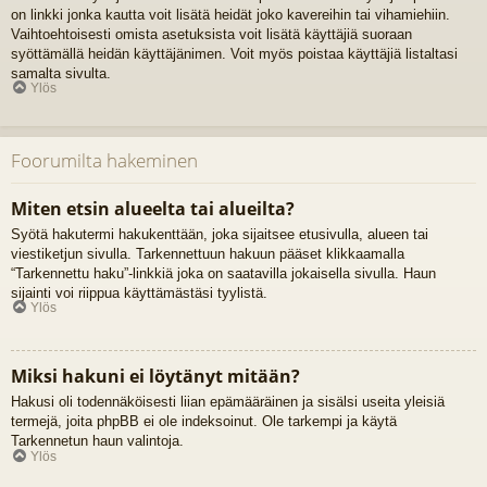
on linkki jonka kautta voit lisätä heidät joko kavereihin tai vihamiehiin.
Vaihtoehtoisesti omista asetuksista voit lisätä käyttäjiä suoraan
syöttämällä heidän käyttäjänimen. Voit myös poistaa käyttäjiä listaltasi
samalta sivulta.
Ylös
Foorumilta hakeminen
Miten etsin alueelta tai alueilta?
Syötä hakutermi hakukenttään, joka sijaitsee etusivulla, alueen tai
viestiketjun sivulla. Tarkennettuun hakuun pääset klikkaamalla
“Tarkennettu haku”-linkkiä joka on saatavilla jokaisella sivulla. Haun
sijainti voi riippua käyttämästäsi tyylistä.
Ylös
Miksi hakuni ei löytänyt mitään?
Hakusi oli todennäköisesti liian epämääräinen ja sisälsi useita yleisiä
termejä, joita phpBB ei ole indeksoinut. Ole tarkempi ja käytä
Tarkennetun haun valintoja.
Ylös