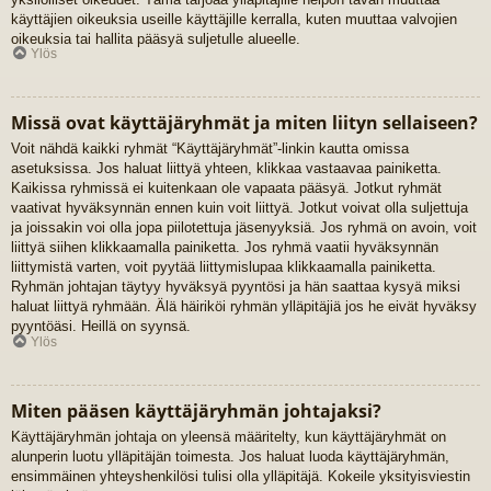
käyttäjien oikeuksia useille käyttäjille kerralla, kuten muuttaa valvojien
oikeuksia tai hallita pääsyä suljetulle alueelle.
Ylös
Missä ovat käyttäjäryhmät ja miten liityn sellaiseen?
Voit nähdä kaikki ryhmät “Käyttäjäryhmät”-linkin kautta omissa
asetuksissa. Jos haluat liittyä yhteen, klikkaa vastaavaa painiketta.
Kaikissa ryhmissä ei kuitenkaan ole vapaata pääsyä. Jotkut ryhmät
vaativat hyväksynnän ennen kuin voit liittyä. Jotkut voivat olla suljettuja
ja joissakin voi olla jopa piilotettuja jäsenyyksiä. Jos ryhmä on avoin, voit
liittyä siihen klikkaamalla painiketta. Jos ryhmä vaatii hyväksynnän
liittymistä varten, voit pyytää liittymislupaa klikkaamalla painiketta.
Ryhmän johtajan täytyy hyväksyä pyyntösi ja hän saattaa kysyä miksi
haluat liittyä ryhmään. Älä häiriköi ryhmän ylläpitäjiä jos he eivät hyväksy
pyyntöäsi. Heillä on syynsä.
Ylös
Miten pääsen käyttäjäryhmän johtajaksi?
Käyttäjäryhmän johtaja on yleensä määritelty, kun käyttäjäryhmät on
alunperin luotu ylläpitäjän toimesta. Jos haluat luoda käyttäjäryhmän,
ensimmäinen yhteyshenkilösi tulisi olla ylläpitäjä. Kokeile yksityisviestin