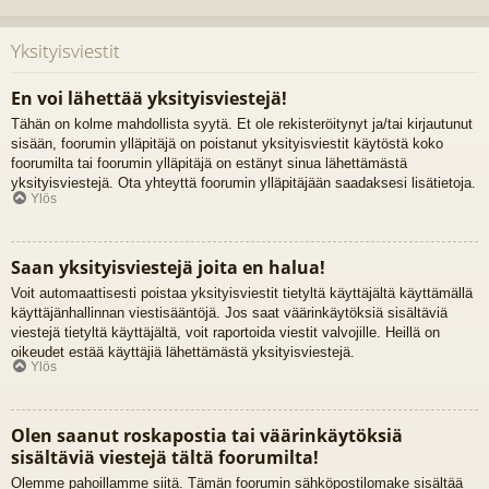
Yksityisviestit
En voi lähettää yksityisviestejä!
Tähän on kolme mahdollista syytä. Et ole rekisteröitynyt ja/tai kirjautunut
sisään, foorumin ylläpitäjä on poistanut yksityisviestit käytöstä koko
foorumilta tai foorumin ylläpitäjä on estänyt sinua lähettämästä
yksityisviestejä. Ota yhteyttä foorumin ylläpitäjään saadaksesi lisätietoja.
Ylös
Saan yksityisviestejä joita en halua!
Voit automaattisesti poistaa yksityisviestit tietyltä käyttäjältä käyttämällä
käyttäjänhallinnan viestisääntöjä. Jos saat väärinkäytöksiä sisältäviä
viestejä tietyltä käyttäjältä, voit raportoida viestit valvojille. Heillä on
oikeudet estää käyttäjiä lähettämästä yksityisviestejä.
Ylös
Olen saanut roskapostia tai väärinkäytöksiä
sisältäviä viestejä tältä foorumilta!
Olemme pahoillamme siitä. Tämän foorumin sähköpostilomake sisältää