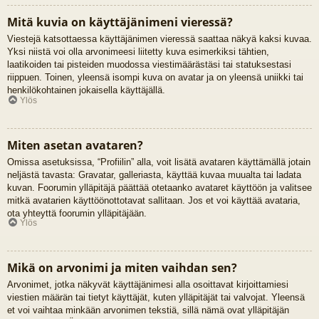
Mitä kuvia on käyttäjänimeni vieressä?
Viestejä katsottaessa käyttäjänimen vieressä saattaa näkyä kaksi kuvaa.
Yksi niistä voi olla arvonimeesi liitetty kuva esimerkiksi tähtien,
laatikoiden tai pisteiden muodossa viestimäärästäsi tai statuksestasi
riippuen. Toinen, yleensä isompi kuva on avatar ja on yleensä uniikki tai
henkilökohtainen jokaisella käyttäjällä.
Ylös
Miten asetan avataren?
Omissa asetuksissa, “Profiilin” alla, voit lisätä avataren käyttämällä jotain
neljästä tavasta: Gravatar, galleriasta, käyttää kuvaa muualta tai ladata
kuvan. Foorumin ylläpitäjä päättää otetaanko avataret käyttöön ja valitsee
mitkä avatarien käyttöönottotavat sallitaan. Jos et voi käyttää avataria,
ota yhteyttä foorumin ylläpitäjään.
Ylös
Mikä on arvonimi ja miten vaihdan sen?
Arvonimet, jotka näkyvät käyttäjänimesi alla osoittavat kirjoittamiesi
viestien määrän tai tietyt käyttäjät, kuten ylläpitäjät tai valvojat. Yleensä
et voi vaihtaa minkään arvonimen tekstiä, sillä nämä ovat ylläpitäjän