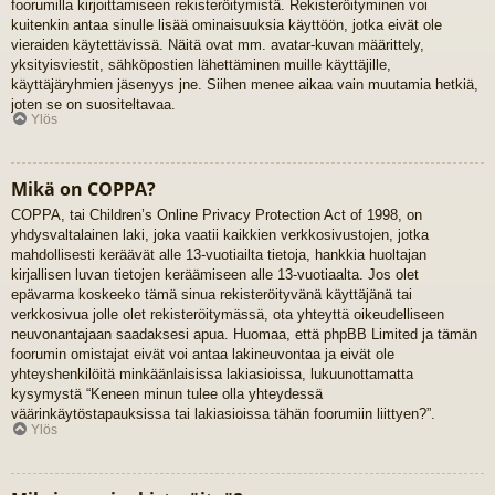
foorumilla kirjoittamiseen rekisteröitymistä. Rekisteröityminen voi
kuitenkin antaa sinulle lisää ominaisuuksia käyttöön, jotka eivät ole
vieraiden käytettävissä. Näitä ovat mm. avatar-kuvan määrittely,
yksityisviestit, sähköpostien lähettäminen muille käyttäjille,
käyttäjäryhmien jäsenyys jne. Siihen menee aikaa vain muutamia hetkiä,
joten se on suositeltavaa.
Ylös
Mikä on COPPA?
COPPA, tai Children’s Online Privacy Protection Act of 1998, on
yhdysvaltalainen laki, joka vaatii kaikkien verkkosivustojen, jotka
mahdollisesti keräävät alle 13-vuotiailta tietoja, hankkia huoltajan
kirjallisen luvan tietojen keräämiseen alle 13-vuotiaalta. Jos olet
epävarma koskeeko tämä sinua rekisteröityvänä käyttäjänä tai
verkkosivua jolle olet rekisteröitymässä, ota yhteyttä oikeudelliseen
neuvonantajaan saadaksesi apua. Huomaa, että phpBB Limited ja tämän
foorumin omistajat eivät voi antaa lakineuvontaa ja eivät ole
yhteyshenkilöitä minkäänlaisissa lakiasioissa, lukuunottamatta
kysymystä “Keneen minun tulee olla yhteydessä
väärinkäytöstapauksissa tai lakiasioissa tähän foorumiin liittyen?”.
Ylös