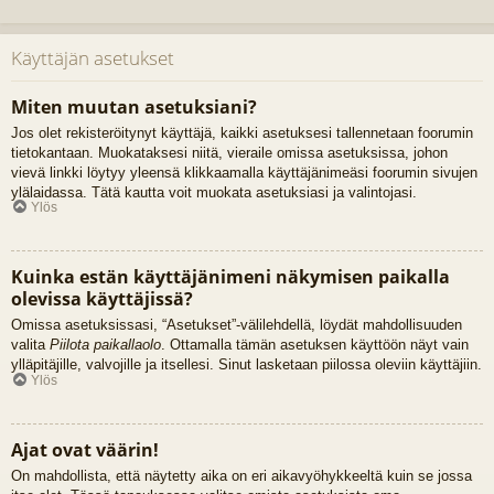
Käyttäjän asetukset
Miten muutan asetuksiani?
Jos olet rekisteröitynyt käyttäjä, kaikki asetuksesi tallennetaan foorumin
tietokantaan. Muokataksesi niitä, vieraile omissa asetuksissa, johon
vievä linkki löytyy yleensä klikkaamalla käyttäjänimeäsi foorumin sivujen
ylälaidassa. Tätä kautta voit muokata asetuksiasi ja valintojasi.
Ylös
Kuinka estän käyttäjänimeni näkymisen paikalla
olevissa käyttäjissä?
Omissa asetuksissasi, “Asetukset”-välilehdellä, löydät mahdollisuuden
valita
Piilota paikallaolo
. Ottamalla tämän asetuksen käyttöön näyt vain
ylläpitäjille, valvojille ja itsellesi. Sinut lasketaan piilossa oleviin käyttäjiin.
Ylös
Ajat ovat väärin!
On mahdollista, että näytetty aika on eri aikavyöhykkeeltä kuin se jossa