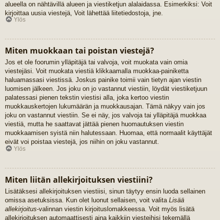
alueella on nähtävillä alueen ja viestiketjun alalaidassa. Esimerkiksi: Voit
kirjoittaa uusia viestejä, Voit lähettää liitetiedostoja, jne.
Ylös
Miten muokkaan tai poistan viestejä?
Jos et ole foorumin ylläpitäjä tai valvoja, voit muokata vain omia
viestejäsi. Voit muokata viestiä klikkaamalla muokkaa-painiketta
haluamassasi viestissä. Joskus painike toimii vain tietyn ajan viestin
luomisen jälkeen. Jos joku on jo vastannut viestiin, löydät viestiketjuun
palatessasi pienen tekstin viestisi alla, joka kertoo viestin
muokkauskertojen lukumäärän ja muokkausajan. Tämä näkyy vain jos
joku on vastannut viestiin. Se ei näy, jos valvoja tai ylläpitäjä muokkaa
viestiä, mutta he saattavat jättää pienen huomautuksen viestin
muokkaamisen syistä niin halutessaan. Huomaa, että normaalit käyttäjät
eivät voi poistaa viestejä, jos niihin on joku vastannut.
Ylös
Miten liitän allekirjoituksen viestiini?
Lisätäksesi allekirjoituksen viestiisi, sinun täytyy ensin luoda sellainen
omissa asetuksissa. Kun olet luonut sellaisen, voit valita
Lisää
allekirjoitus
-valinnan viestin kirjoituslomakkeessa. Voit myös lisätä
allekirjoituksen automaattisesti aina kaikkiin viesteihisi tekemällä