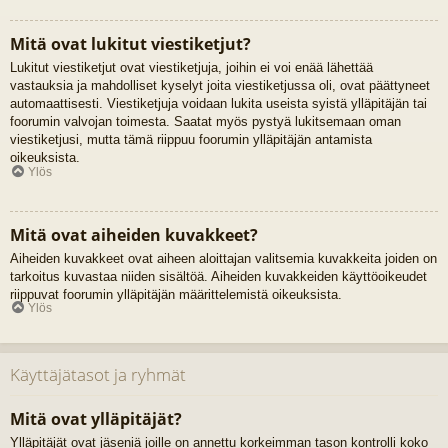
Mitä ovat lukitut viestiketjut?
Lukitut viestiketjut ovat viestiketjuja, joihin ei voi enää lähettää
vastauksia ja mahdolliset kyselyt joita viestiketjussa oli, ovat päättyneet
automaattisesti. Viestiketjuja voidaan lukita useista syistä ylläpitäjän tai
foorumin valvojan toimesta. Saatat myös pystyä lukitsemaan oman
viestiketjusi, mutta tämä riippuu foorumin ylläpitäjän antamista
oikeuksista.
Ylös
Mitä ovat aiheiden kuvakkeet?
Aiheiden kuvakkeet ovat aiheen aloittajan valitsemia kuvakkeita joiden on
tarkoitus kuvastaa niiden sisältöä. Aiheiden kuvakkeiden käyttöoikeudet
riippuvat foorumin ylläpitäjän määrittelemistä oikeuksista.
Ylös
Käyttäjätasot ja ryhmät
Mitä ovat ylläpitäjät?
Ylläpitäjät ovat jäseniä joille on annettu korkeimman tason kontrolli koko