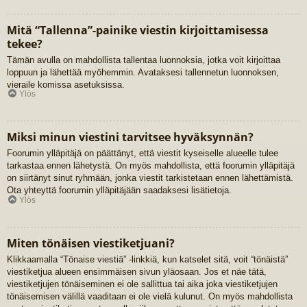
Mitä “Tallenna”-painike viestin kirjoittamisessa
tekee?
Tämän avulla on mahdollista tallentaa luonnoksia, jotka voit kirjoittaa
loppuun ja lähettää myöhemmin. Avataksesi tallennetun luonnoksen,
vieraile komissa asetuksissa.
Ylös
Miksi minun viestini tarvitsee hyväksynnän?
Foorumin ylläpitäjä on päättänyt, että viestit kyseiselle alueelle tulee
tarkastaa ennen lähetystä. On myös mahdollista, että foorumin ylläpitäjä
on siirtänyt sinut ryhmään, jonka viestit tarkistetaan ennen lähettämistä.
Ota yhteyttä foorumin ylläpitäjään saadaksesi lisätietoja.
Ylös
Miten tönäisen viestiketjuani?
Klikkaamalla “Tönaise viestiä” -linkkiä, kun katselet sitä, voit “tönäistä”
viestiketjua alueen ensimmäisen sivun yläosaan. Jos et näe tätä,
viestiketjujen tönäiseminen ei ole sallittua tai aika joka viestiketjujen
tönäisemisen välillä vaaditaan ei ole vielä kulunut. On myös mahdollista