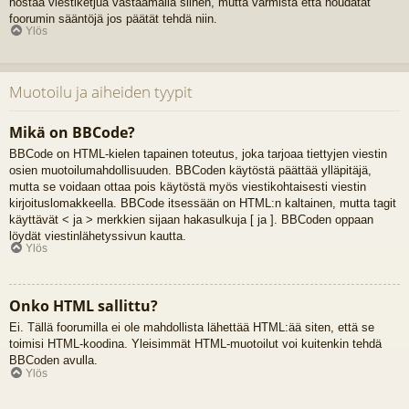
nostaa viestiketjua vastaamalla siihen, mutta varmista että noudatat
foorumin sääntöjä jos päätät tehdä niin.
Ylös
Muotoilu ja aiheiden tyypit
Mikä on BBCode?
BBCode on HTML-kielen tapainen toteutus, joka tarjoaa tiettyjen viestin
osien muotoilumahdollisuuden. BBCoden käytöstä päättää ylläpitäjä,
mutta se voidaan ottaa pois käytöstä myös viestikohtaisesti viestin
kirjoituslomakkeella. BBCode itsessään on HTML:n kaltainen, mutta tagit
käyttävät < ja > merkkien sijaan hakasulkuja [ ja ]. BBCoden oppaan
löydät viestinlähetyssivun kautta.
Ylös
Onko HTML sallittu?
Ei. Tällä foorumilla ei ole mahdollista lähettää HTML:ää siten, että se
toimisi HTML-koodina. Yleisimmät HTML-muotoilut voi kuitenkin tehdä
BBCoden avulla.
Ylös