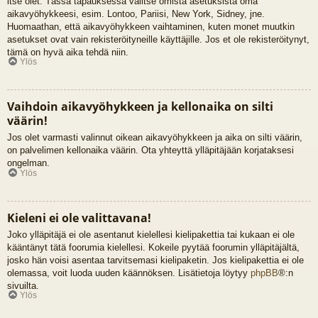
itse olet. Tässä tapauksessa valitse omista asetuksista oma
aikavyöhykkeesi, esim. Lontoo, Pariisi, New York, Sidney, jne.
Huomaathan, että aikavyöhykkeen vaihtaminen, kuten monet muutkin
asetukset ovat vain rekisteröityneille käyttäjille. Jos et ole rekisteröitynyt,
tämä on hyvä aika tehdä niin.
Ylös
Vaihdoin aikavyöhykkeen ja kellonaika on silti
väärin!
Jos olet varmasti valinnut oikean aikavyöhykkeen ja aika on silti väärin,
on palvelimen kellonaika väärin. Ota yhteyttä ylläpitäjään korjataksesi
ongelman.
Ylös
Kieleni ei ole valittavana!
Joko ylläpitäjä ei ole asentanut kielellesi kielipakettia tai kukaan ei ole
kääntänyt tätä foorumia kielellesi. Kokeile pyytää foorumin ylläpitäjältä,
josko hän voisi asentaa tarvitsemasi kielipaketin. Jos kielipakettia ei ole
olemassa, voit luoda uuden käännöksen. Lisätietoja löytyy
phpBB
®:n
sivuilta.
Ylös