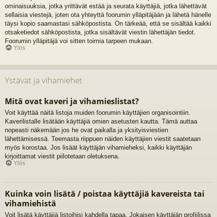
ominaisuuksia, jotka yrittävät estää ja seurata käyttäjiä, jotka lähettävät
sellaisia viestejä, joten ota yhteyttä foorumin ylläpitäjään ja lähetä hänelle
täysi kopio saamastasi sähköpostista. On tärkeää, että se sisältää kaikki
otsaketiedot sähköpostista, jotka sisältävät viestin lähettäjän tiedot.
Foorumin ylläpitäjä voi sitten toimia tarpeen mukaan.
Ylös
Ystävät ja vihamiehet
Mitä ovat kaveri ja vihamieslistat?
Voit käyttää näitä listoja muiden foorumin käyttäjien organisointiin.
Kaverilistalle lisätään käyttäjiä omien asetusten kautta. Tämä auttaa
nopeasti näkemään jos he ovat paikalla ja yksityisviestien
lähettämisessä. Teemasta riippuen näiden käyttäjien viestit saatetaan
myös korostaa. Jos lisäät käyttäjän vihamieheksi, kaikki käyttäjän
kirjoittamat viestit piilotetaan oletuksena.
Ylös
Kuinka voin lisätä / poistaa käyttäjiä kavereista tai
vihamiehistä
Voit lisätä käyttäjiä listoihisi kahdella tapaa. Jokaisen käyttäjän profiilissa