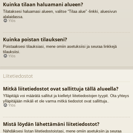
Kuinka tilaan haluamani alueen?
Tilataksesi haluamasi alueen, valitse “Tilaa alue” -linkki, aluesivun
alalaidassa.
Ylös
Kuinka poistan tilaukseni?
Poistaaksesi tilauksiasi, mene omiin asetuksiisi ja seuraa linkkejä
tilauksiisi.
Ylös
Liitetiedostot
Mitkä liitetiedostot ovat sallittuja tällä alueella?
Ylläpitäjä voi määrätä sallitut ja kielletyt liitetiedostojen tyypit. Ota yhteys
ylläpitäjään mikäli et ole varma mitkä tiedostot ovat sallittuja..
Ylös
Mistä löydän lähettämäni liitetiedostot?
Nähdäksesi listan liitetiedostoistasi, mene omiin asetuksiin ja seuraa