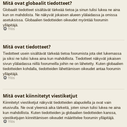
Mitä ovat globaalit tiedotteet?
Globaalit tiedotteet sisältävät tärkeää tietoa ja sinun tulisi lukea ne aina
kun on mahdolista. Ne näkyvät jokaisen alueen ylälaidassa ja omissa
asetuksissa. Globaalien tiedotteiden oikeudet myöntää foorumin
ylläpitäjä.
Ylös
Mitä ovat tiedotteet?
Tiedotteet usein sisältävät tärkeää tietoa foorumista jota olet lukemassa
ja siksi ne tulisi lukea aina kun mahdollista. Tiedotteet näkyvät jokaisen
sivun ylälaidassa niillä foorumeilla joihin ne on lähetetty. Kuten globaalien
tiedotteiden kohdalla, tiedotteiden lähettämisen oikeudet antaa foorumin
ylläpitäjä.
Ylös
Mitä ovat kiinnitetyt viestiketjut
Kiinnitetyt viestiketjut näkyvät tiedotteiden alapuolella ja ovat vain
etusivulla. Ne ovat yleensä aika tärkeitä, joten sinun tulisi lukea ne aina
kun mahdollista. Kuten tiedotteiden ja globaalien tiedotteiden kanssa,
viestiketjujen kiinnittämisen oikeudet määrittelee foorumin ylläpitäjä.
Ylös