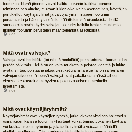
foorumiin. Nämä jäsenet voivat hallita foorumin kaikkia foorumin
toiminnan osa-alueita, mukaan lukien oikeuksien asettaminen, käyttäjien
porttikiellot, käyttäjäryhmät ja valvojat yms., riippuen foorumin
perustajasta ja hänen ylläpitäjille määrittelemistä oikeuksista. Heillä
saattaa olla myös täydet valvojan oikeudet kaikilla keskustelualueilla,
riippuen foorumin perustajan määrittelemistä asetuksista.
Ylös
Mitä ovatr valvojat?
Valvojat ovat henkilöitä (tai ryhmä henkilöitä) jotka katsovat foorumeiden
perään päivittäin. Heillä on on valta muokata ja poistaa viestejä ja lukita,
avata, siirtää, poistaa ja jakaa viestiketjuja niillä alueilla joissa heillä on
valvojan oikeudet. Yleensä valvojat ovat paikalla estämässä aiheen
vierestä keskustelua tai hyvien tapojen vastaisen materiaalin
lähettämistä.
Ylös
Mitä ovat käyttäjäryhmät?
Käyttäjäryhmät ovat käyttäjien ryhmiä, jotka jakavat yhteisön hallittaviin
osiin, joiden kanssa foorumin ylläpitäjät voivat toimia. Jokainen käyttäjä
voi kuulua useisiin ryhmiin ja jokaiselle ryhmälle voidaan määritellä
yksilölliset oikeudet. Tämä tarjoaa ylläpitäjille helpon tavan muuttaa