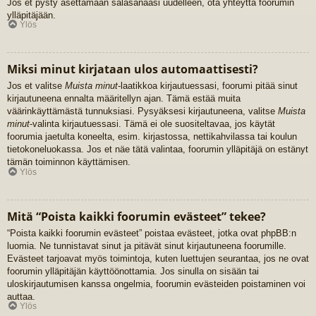
Jos et pysty asettamaan salasanaasi uudelleen, ota yhteyttä foorumin
ylläpitäjään.
Ylös
Miksi minut kirjataan ulos automaattisesti?
Jos et valitse
Muista minut
-laatikkoa kirjautuessasi, foorumi pitää sinut
kirjautuneena ennalta määritellyn ajan. Tämä estää muita
väärinkäyttämästä tunnuksiasi. Pysyäksesi kirjautuneena, valitse
Muista
minut
-valinta kirjautuessasi. Tämä ei ole suositeltavaa, jos käytät
foorumia jaetulta koneelta, esim. kirjastossa, nettikahvilassa tai koulun
tietokoneluokassa. Jos et näe tätä valintaa, foorumin ylläpitäjä on estänyt
tämän toiminnon käyttämisen.
Ylös
Mitä “Poista kaikki foorumin evästeet” tekee?
“Poista kaikki foorumin evästeet” poistaa evästeet, jotka ovat phpBB:n
luomia. Ne tunnistavat sinut ja pitävät sinut kirjautuneena foorumille.
Evästeet tarjoavat myös toimintoja, kuten luettujen seurantaa, jos ne ovat
foorumin ylläpitäjän käyttöönottamia. Jos sinulla on sisään tai
uloskirjautumisen kanssa ongelmia, foorumin evästeiden poistaminen voi
auttaa.
Ylös