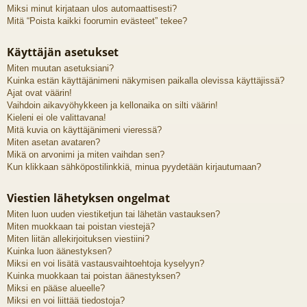
Miksi minut kirjataan ulos automaattisesti?
Mitä “Poista kaikki foorumin evästeet” tekee?
Käyttäjän asetukset
Miten muutan asetuksiani?
Kuinka estän käyttäjänimeni näkymisen paikalla olevissa käyttäjissä?
Ajat ovat väärin!
Vaihdoin aikavyöhykkeen ja kellonaika on silti väärin!
Kieleni ei ole valittavana!
Mitä kuvia on käyttäjänimeni vieressä?
Miten asetan avataren?
Mikä on arvonimi ja miten vaihdan sen?
Kun klikkaan sähköpostilinkkiä, minua pyydetään kirjautumaan?
Viestien lähetyksen ongelmat
Miten luon uuden viestiketjun tai lähetän vastauksen?
Miten muokkaan tai poistan viestejä?
Miten liitän allekirjoituksen viestiini?
Kuinka luon äänestyksen?
Miksi en voi lisätä vastausvaihtoehtoja kyselyyn?
Kuinka muokkaan tai poistan äänestyksen?
Miksi en pääse alueelle?
Miksi en voi liittää tiedostoja?