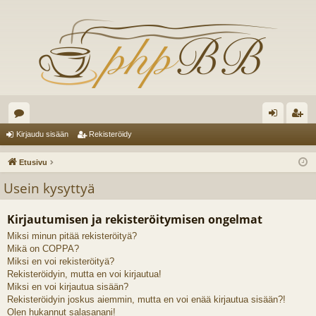
es
irj
ek
Kirjaudu sisään
Rekisteröidy
ku
au
ist
Etusivu
st
du
er
Usein kysyttyä
el
si
öi
Kirjautumisen ja rekisteröitymisen ongelmat
ua
sä
dy
Miksi minun pitää rekisteröityä?
lu
än
Mikä on COPPA?
ee
Miksi en voi rekisteröityä?
Rekisteröidyin, mutta en voi kirjautua!
t
Miksi en voi kirjautua sisään?
Rekisteröidyin joskus aiemmin, mutta en voi enää kirjautua sisään?!
Olen hukannut salasanani!