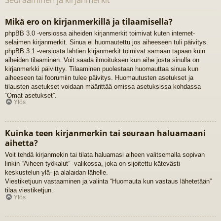
Mikä ero on kirjanmerkillä ja tilaamisella?
phpBB 3.0 -versiossa aiheiden kirjanmerkit toimivat kuten internet-
selaimen kirjanmerkit. Sinua ei huomautettu jos aiheeseen tuli päivitys.
phpBB 3.1 -versiosta lähtien kirjanmerkit toimivat samaan tapaan kuin
aiheiden tilaaminen. Voit saada ilmoituksen kun aihe josta sinulla on
kirjanmerkki päivittyy. Tilaaminen puolestaan huomauttaa sinua kun
aiheeseen tai foorumiin tulee päivitys. Huomautusten asetukset ja
tilausten asetukset voidaan määrittää omissa asetuksissa kohdassa
“Omat asetukset”.
Ylös
Kuinka teen kirjanmerkin tai seuraan haluamaani
aihetta?
Voit tehdä kirjanmekin tai tilata haluamasi aiheen valitsemalla sopivan
linkin “Aiheen työkalut” -valikossa, joka on sijoitettu kätevästi
keskustelun ylä- ja alalaidan lähelle.
Viestiketjuun vastaaminen ja valinta “Huomauta kun vastaus lähetetään”
tilaa viestiketjun.
Ylös