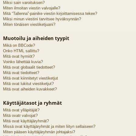
Miksi sain varoituksen?
Miten ilmoitan viestin valvojalle?
Mitä “Tallenna”-painike viestin kirjoittamisessa tekee?
Miksi minun viestini tarvitsee hyväksynnän?
Miten tönäisen viestiketjuani?
Muotoilu ja aiheiden tyypit
Mikä on BBCode?
Onko HTML sallittu?
Mitä ovat hymiöt?
Voinko lähettää kuvia?
Mitä ovat globaalit tiedotteet?
Mitä ovat tiedotteet?
Mitä ovat kiinnitetyt viestiketjut
Mitä ovat lukitut viestiketjut?
Mitä ovat aiheiden kuvakkeet?
Käyttäjätasot ja ryhmät
Mitä ovat ylläpitäjät?
Mitä ovatr valvojat?
Mitä ovat käyttäjäryhmät?
Missä ovat käyttäjäryhmät ja miten liityn sellaiseen?
Miten pääsen käyttäjäryhmän johtajaksi?