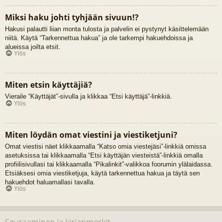
Miksi haku johti tyhjään sivuun!?
Hakusi palautti liian monta tulosta ja palvelin ei pystynyt käsittelemään
niitä. Käytä “Tarkennettua hakua” ja ole tarkempi hakuehdoissa ja
alueissa joilta etsit.
Ylös
Miten etsin käyttäjiä?
Vieraile “Käyttäjät”-sivulla ja klikkaa “Etsi käyttäjä”-linkkiä.
Ylös
Miten löydän omat viestini ja viestiketjuni?
Omat viestisi näet klikkaamalla “Katso omia viestejäsi”-linkkiä omissa
asetuksissa tai klikkaamalla “Etsi käyttäjän viesteistä”-linkkiä omalla
profiilisivullasi tai klikkaamalla “Pikalinkit”-valikkoa foorumin ylälaidassa.
Etsiäksesi omia viestiketjuja, käytä tarkennettua hakua ja täytä sen
hakuehdot haluamallasi tavalla.
Ylös
Seuraaminen ja kirjanmerkit