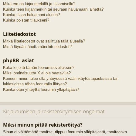
Mikä ero on kirjanmerkillä ja tilaamisella?
Kuinka teen kirjanmerkin tai seuraan haluamaani aihetta?
Kuinka tilaan haluamani alueen?
Kuinka poistan tilaukseni?
Liitetiedostot
Mitkä liitetiedostot ovat sallittuja tällä alueella?
Mistä löydän lähettämäni liitetiedostot?
phpBB -asiat
Kuka kirjoitti tämän foorumisovelluksen?
Miksi ominaisuutta X ei ole saatavilla?
Keneen minun tulee olla yhteydessä väärinkäytöstapauksissa tai
lakiasioissa tähän foorumiin liittyen?
Kuinka otan yhteyttä foorumin ylläpitäjään?
Kirjautumisen ja rekisteröitymisen ongelmat
Miksi minun pitää rekisteröityä?
Sinun ei välttämättä tarvitse, riippuu foorumin ylläpitäjästä, tarvitaanko