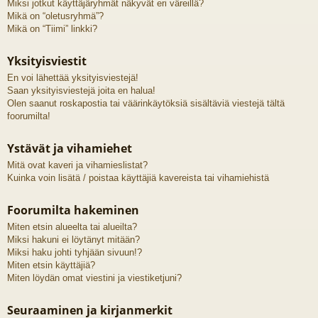
Miksi jotkut käyttäjäryhmät näkyvät eri väreillä?
Mikä on “oletusryhmä”?
Mikä on “Tiimi” linkki?
Yksityisviestit
En voi lähettää yksityisviestejä!
Saan yksityisviestejä joita en halua!
Olen saanut roskapostia tai väärinkäytöksiä sisältäviä viestejä tältä
foorumilta!
Ystävät ja vihamiehet
Mitä ovat kaveri ja vihamieslistat?
Kuinka voin lisätä / poistaa käyttäjiä kavereista tai vihamiehistä
Foorumilta hakeminen
Miten etsin alueelta tai alueilta?
Miksi hakuni ei löytänyt mitään?
Miksi haku johti tyhjään sivuun!?
Miten etsin käyttäjiä?
Miten löydän omat viestini ja viestiketjuni?
Seuraaminen ja kirjanmerkit