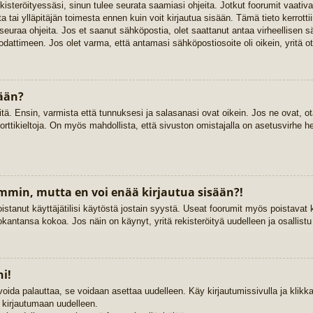
rekisteröityessäsi, sinun tulee seurata saamiasi ohjeita. Jotkut foorumit vaat
ta tai ylläpitäjän toimesta ennen kuin voit kirjautua sisään. Tämä tieto kerrott
 seuraa ohjeita. Jos et saanut sähköpostia, olet saattanut antaa virheellisen 
dattimeen. Jos olet varma, että antamasi sähköpostiosoite oli oikein, yritä ot
sään?
. Ensin, varmista että tunnuksesi ja salasanasi ovat oikein. Jos ne ovat, ota
porttikieltoja. On myös mahdollista, että sivuston omistajalla on asetusvirhe h
emmin, mutta en voi enää kirjautua sisään?!
istanut käyttäjätilisi käytöstä jostain syystä. Useat foorumit myös poistavat kä
kantansa kokoa. Jos näin on käynyt, yritä rekisteröityä uudelleen ja osallist
i!
voida palauttaa, se voidaan asettaa uudelleen. Käy kirjautumissivulla ja klik
ä kirjautumaan uudelleen.