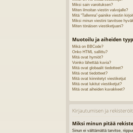
Miksi sain varoituksen?
Miten ilmoitan viestin valvojalle?
Mitä “Tallenna”-painike viestin kirj
Miksi minun viestini tarvitsee hyv
Miten tönäisen viestiketjuani?
Muotoilu ja aiheiden tyyp
Mikä on BBCode?
Onko HTML sallittu?
Mitä ovat hymiöt?
Voinko lähettää kuvia?
Mitä ovat globaalit tiedotteet?
Mitä ovat tiedotteet?
Mitä ovat kiinnitetyt viestiketjut
Mitä ovat lukitut viestiketjut?
Mitä ovat aiheiden kuvakkeet?
Kirjautumisen ja rekisterö
Miksi minun pitää rekiste
Sinun ei välttämättä tarvitse, riipp