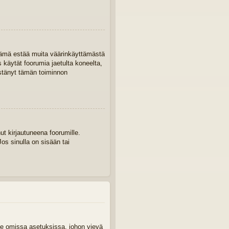
. Tämä estää muita väärinkäyttämästä
s käytät foorumia jaetulta koneelta,
 estänyt tämän toiminnon
ut kirjautuneena foorumille.
os sinulla on sisään tai
aile omissa asetuksissa, johon vievä