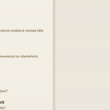
öksiä sisältäviä viestejä tältä
 kavereista tai vihamiehistä
tjuni?
kit
ella?