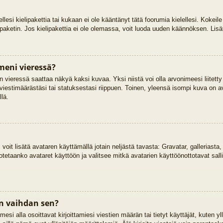
ellesi kielipakettia tai kukaan ei ole kääntänyt tätä foorumia kielellesi. Kokeile
ipaketin. Jos kielipakettia ei ole olemassa, voit luoda uuden käännöksen. Lisä
meni vieressä?
 vieressä saattaa näkyä kaksi kuvaa. Yksi niistä voi olla arvonimeesi liitetty
viestimäärästäsi tai statuksestasi riippuen. Toinen, yleensä isompi kuva on ava
llä.
, voit lisätä avataren käyttämällä jotain neljästä tavasta: Gravatar, galleriast
otetaanko avataret käyttöön ja valitsee mitkä avatarien käyttöönottotavat salli
n vaihdan sen?
si alla osoittavat kirjoittamiesi viestien määrän tai tietyt käyttäjät, kuten yll