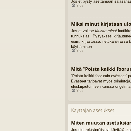
Jos et pysty asettamaan salasanaasi
Ylös
Miksi minut kirjataan ul
Jos et valitse
Muista minut
-laatikk
tunnuksiasi. Pysyäksesi kirjautune
esim. kirjastossa, nettikahvilassa 
käyttämisen.
Ylös
Mitä “Poista kaikki fooru
“Poista kaikki foorumin evästeet” p
Evästeet tarjoavat myös toimintoja,
uloskirjautumisen kanssa ongelmia,
Ylös
Käyttäjän asetukset
Miten muutan asetuksia
Jos olet rekisteröitynyt käyttäjä, 