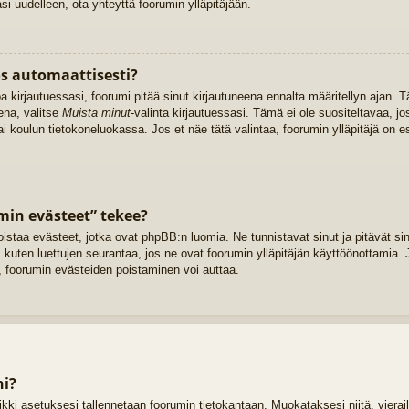
 uudelleen, ota yhteyttä foorumin ylläpitäjään.
os automaattisesti?
oa kirjautuessasi, foorumi pitää sinut kirjautuneena ennalta määritellyn ajan
ena, valitse
Muista minut
-valinta kirjautuessasi. Tämä ei ole suositeltavaa, jo
tai koulun tietokoneluokassa. Jos et näe tätä valintaa, foorumin ylläpitäjä on
min evästeet” tekee?
oistaa evästeet, jotka ovat phpBB:n luomia. Ne tunnistavat sinut ja pitävät sin
 kuten luettujen seurantaa, jos ne ovat foorumin ylläpitäjän käyttöönottamia. J
 foorumin evästeiden poistaminen voi auttaa.
ni?
kaikki asetuksesi tallennetaan foorumin tietokantaan. Muokataksesi niitä, vier