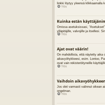
linkki löytyy yleensä klikkaamalla 
Ylös
Kuinka estän käyttäjänim
Omissa asetuksissasi, “Asetukset”-
ylläpitäjille, valvojille ja itsellesi. 
Ylös
Ajat ovat väärin!
On mahdollista, että näytetty aika
aikavyöhykkeesi, esim. Lontoo, Pa
ovat vain rekisteröityneille käyttäji
Ylös
Vaihdoin aikavyöhykkeen j
Jos olet varmasti valinnut oikean ai
ongelman.
Ylös