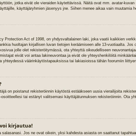
yttöön, jotka eivät ole vieraiden käytettävissä. Näitä ovat mm. avatar-kuvan mä
yttäjille, käyttäjäryhmien jäsenyys jne. Siihen menee aikaa vain muutamia he
y Protection Act of 1998, on yhdysvaltalainen laki, joka vaatii kaikkien verkk
 hankkia huoltajan kirjallisen luvan tietojen keräämiseen alle 13-vuotiaalta. 
kkosivua jolle olet rekisteröitymässä, ota yhteyttä oikeudelliseen neuvonant
stajat eivät voi antaa lakineuvontaa ja eivät ole yhteyshenkilöitä minkäänla
 yhteydessä väärinkäytöstapauksissa tai lakiasioissa tähän foorumiin liittyen
?
täjä on poistanut rekisteröinnin käytöstä estääkseen uusia vierailijoita rekist
-osoitteellesi tai estänyt valitsemasi käyttäjätunnuksen rekisteröinnin. Ota yh
voi kirjautua!
ja salasanasi. Jos ne ovat oikein, yksi kahdesta asiasta on saattanut tapaht