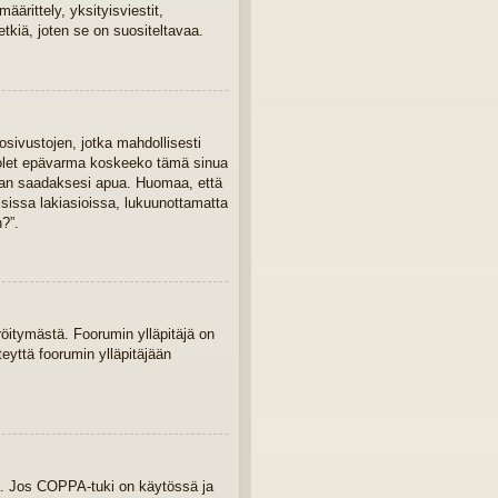
ärittely, yksityisviestit,
tkiä, joten se on suositeltavaa.
osivustojen, jotka mahdollisesti
Jos olet epävarma koskeeko tämä sinua
ajaan saadaksesi apua. Huomaa, että
isissa lakiasioissa, lukuunottamatta
?”.
eröitymästä. Foorumin ylläpitäjä on
teyttä foorumin ylläpitäjään
ua. Jos COPPA-tuki on käytössä ja