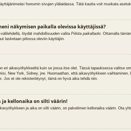
käyttäjänimeäsi foorumin sivujen ylälaidassa. Tätä kautta voit muokata asetuksi
eni näkymisen paikalla olevissa käyttäjissä?
välilehdellä, löydät mahdollisuuden valita
Piilota paikallaolo
. Ottamalla tämän
Sinut lasketaan piilossa oleviin käyttäjiin.
 on eri aikavyöhykkeeltä kuin se jossa itse olet. Tässä tapauksessa valitse o
riisi, New York, Sidney, jne. Huomaathan, että aikavyöhykkeen vaihtaminen,
lle. Jos et ole rekisteröitynyt, tämä on hyvä aika tehdä niin.
a kellonaika on silti väärin!
kavyöhykkeen ja aika on silti väärin, on palvelimen kellonaika väärin. Ota yht