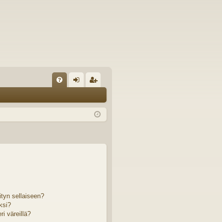
U
irj
ek
K
au
ist
K
du
er
si
öi
sä
dy
än
ityn sellaiseen?
ksi?
i väreillä?