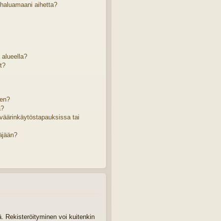
 haluamaani aihetta?
ä alueella?
t?
sen?
a?
väärinkäytöstapauksissa tai
äjään?
tä. Rekisteröityminen voi kuitenkin