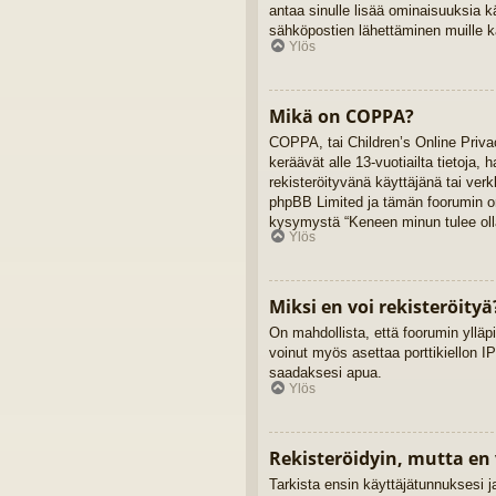
antaa sinulle lisää ominaisuuksia kä
sähköpostien lähettäminen muille kä
Ylös
Mikä on COPPA?
COPPA, tai Children’s Online Privac
keräävät alle 13-vuotiailta tietoja,
rekisteröityvänä käyttäjänä tai ver
phpBB Limited ja tämän foorumin omi
kysymystä “Keneen minun tulee olla
Ylös
Miksi en voi rekisteröityä
On mahdollista, että foorumin ylläpi
voinut myös asettaa porttikiellon IP
saadaksesi apua.
Ylös
Rekisteröidyin, mutta en 
Tarkista ensin käyttäjätunnuksesi 