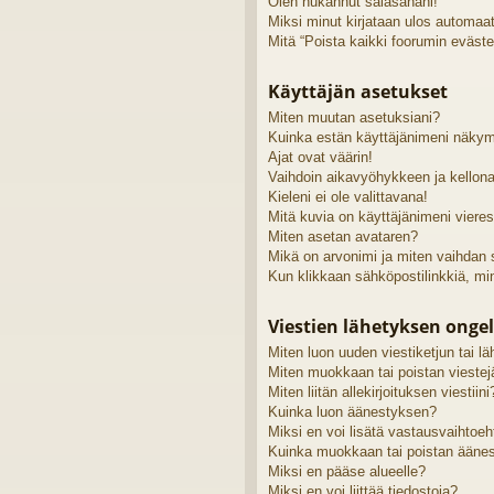
Olen hukannut salasanani!
Miksi minut kirjataan ulos automaat
Mitä “Poista kaikki foorumin eväste
Käyttäjän asetukset
Miten muutan asetuksiani?
Kuinka estän käyttäjänimeni näkymi
Ajat ovat väärin!
Vaihdoin aikavyöhykkeen ja kellonai
Kieleni ei ole valittavana!
Mitä kuvia on käyttäjänimeni viere
Miten asetan avataren?
Mikä on arvonimi ja miten vaihdan
Kun klikkaan sähköpostilinkkiä, m
Viestien lähetyksen onge
Miten luon uuden viestiketjun tai 
Miten muokkaan tai poistan viestej
Miten liitän allekirjoituksen viestiini
Kuinka luon äänestyksen?
Miksi en voi lisätä vastausvaihtoe
Kuinka muokkaan tai poistan ääne
Miksi en pääse alueelle?
Miksi en voi liittää tiedostoja?