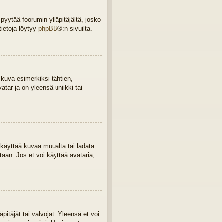
 pyytää foorumin ylläpitäjältä, josko
tietoja löytyy
phpBB
®:n sivuilta.
 kuva esimerkiksi tähtien,
tar ja on yleensä uniikki tai
a, käyttää kuvaa muualta tai ladata
taan. Jos et voi käyttää avataria,
äpitäjät tai valvojat. Yleensä et voi