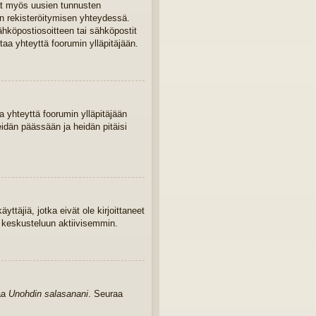
ivat myös uusien tunnusten
iin rekisteröitymisen yhteydessä.
sähköpostiosoitteen tai sähköpostit
taa yhteyttä foorumin ylläpitäjään.
 yhteyttä foorumin ylläpitäjään
eidän päässään ja heidän pitäisi
yttäjiä, jotka eivät ole kirjoittaneet
u keskusteluun aktiivisemmin.
kaa
Unohdin salasanani
. Seuraa