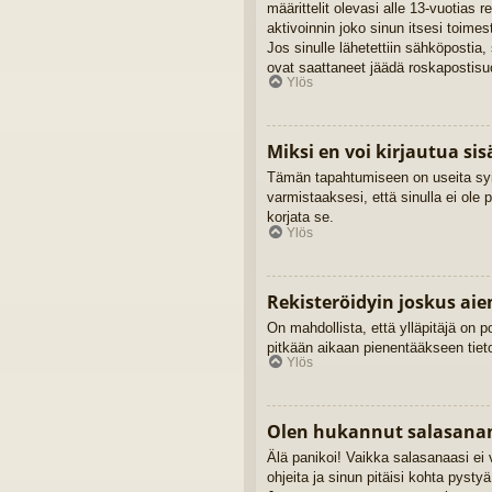
määrittelit olevasi alle 13-vuotias 
aktivoinnin joko sinun itsesi toimes
Jos sinulle lähetettiin sähköpostia,
ovat saattaneet jäädä roskapostisuo
Ylös
Miksi en voi kirjautua si
Tämän tapahtumiseen on useita syitä
varmistaaksesi, että sinulla ei ole 
korjata se.
Ylös
Rekisteröidyin joskus ai
On mahdollista, että ylläpitäjä on po
pitkään aikaan pienentääkseen tieto
Ylös
Olen hukannut salasanan
Älä panikoi! Vaikka salasanaasi ei 
ohjeita ja sinun pitäisi kohta pysty