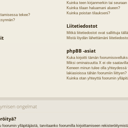
Kuinka teen kirjanmerkin tai seuraan
Kuinka tilaan haluamani alueen?
Kuinka poistan tilaukseni?
oittamisessa tekee?
äksynnän?
Liitetiedostot
Mitkä liitetiedostot ovat sallittuja täll
it
Mistä löydän lähettämäni liitetiedosto
phpBB -asiat
Kuka kirjoitti tämän foorumisovelluk
Miksi ominaisuutta X ei ole saatavill
Keneen minun tulee olla yhteydessä 
lakiasioissa tähän foorumiin liittyen?
Kuinka otan yhteyttä foorumin ylläpit
itymisen ongelmat
röityä?
uu foorumin ylläpitäjästä, tarvitaanko foorumilla kirjoittamiseen rekisteröitymis