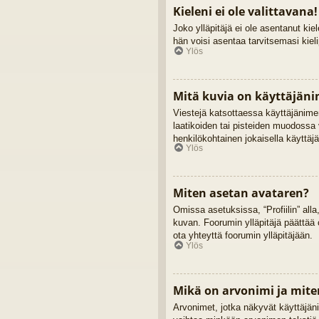
Kieleni ei ole valittavana!
Joko ylläpitäjä ei ole asentanut kiel
hän voisi asentaa tarvitsemasi kiel
Ylös
Mitä kuvia on käyttäjäni
Viestejä katsottaessa käyttäjänimen
laatikoiden tai pisteiden muodossa 
henkilökohtainen jokaisella käyttäjä
Ylös
Miten asetan avataren?
Omissa asetuksissa, “Profiilin” alla
kuvan. Foorumin ylläpitäjä päättää 
ota yhteyttä foorumin ylläpitäjään.
Ylös
Mikä on arvonimi ja mite
Arvonimet, jotka näkyvät käyttäjänime