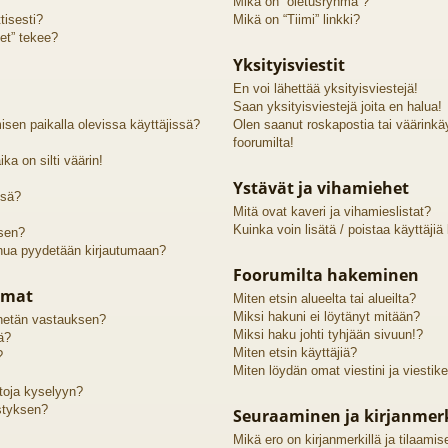
Mikä on “oletusryhmä”?
tisesti?
Mikä on “Tiimi” linkki?
et” tekee?
Yksityisviestit
En voi lähettää yksityisviestejä!
Saan yksityisviestejä joita en halua!
sen paikalla olevissa käyttäjissä?
Olen saanut roskapostia tai väärinkäyt
foorumilta!
ka on silti väärin!
Ystävät ja vihamiehet
ssä?
Mitä ovat kaveri ja vihamieslistat?
Kuinka voin lisätä / poistaa käyttäjiä
 sen?
inua pyydetään kirjautumaan?
Foorumilta hakeminen
lmat
Miten etsin alueelta tai alueilta?
Miksi hakuni ei löytänyt mitään?
lähetän vastauksen?
Miksi haku johti tyhjään sivuun!?
ä?
Miten etsin käyttäjiä?
?
Miten löydän omat viestini ja viestike
htoja kyselyyn?
styksen?
Seuraaminen ja kirjanmer
Mikä ero on kirjanmerkillä ja tilaamis