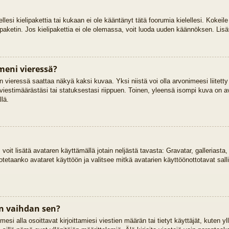
ellesi kielipakettia tai kukaan ei ole kääntänyt tätä foorumia kielellesi. Kokeile
ipaketin. Jos kielipakettia ei ole olemassa, voit luoda uuden käännöksen. Lisä
meni vieressä?
 vieressä saattaa näkyä kaksi kuvaa. Yksi niistä voi olla arvonimeesi liitetty
viestimäärästäsi tai statuksestasi riippuen. Toinen, yleensä isompi kuva on ava
llä.
, voit lisätä avataren käyttämällä jotain neljästä tavasta: Gravatar, galleriast
otetaanko avataret käyttöön ja valitsee mitkä avatarien käyttöönottotavat salli
n vaihdan sen?
si alla osoittavat kirjoittamiesi viestien määrän tai tietyt käyttäjät, kuten yll