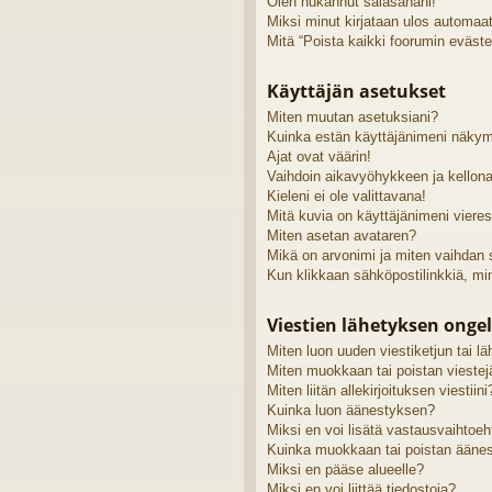
Olen hukannut salasanani!
Miksi minut kirjataan ulos automaat
Mitä “Poista kaikki foorumin eväste
Käyttäjän asetukset
Miten muutan asetuksiani?
Kuinka estän käyttäjänimeni näkymi
Ajat ovat väärin!
Vaihdoin aikavyöhykkeen ja kellonai
Kieleni ei ole valittavana!
Mitä kuvia on käyttäjänimeni viere
Miten asetan avataren?
Mikä on arvonimi ja miten vaihdan
Kun klikkaan sähköpostilinkkiä, m
Viestien lähetyksen onge
Miten luon uuden viestiketjun tai 
Miten muokkaan tai poistan viestej
Miten liitän allekirjoituksen viestiini
Kuinka luon äänestyksen?
Miksi en voi lisätä vastausvaihtoe
Kuinka muokkaan tai poistan ääne
Miksi en pääse alueelle?
Miksi en voi liittää tiedostoja?