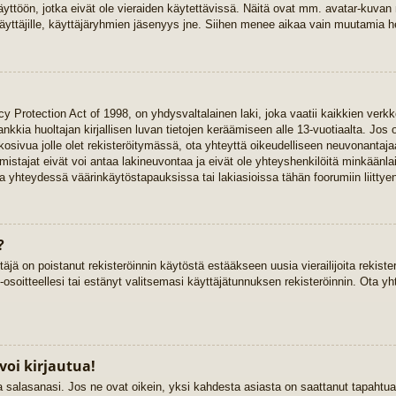
yttöön, jotka eivät ole vieraiden käytettävissä. Näitä ovat mm. avatar-kuvan mä
yttäjille, käyttäjäryhmien jäsenyys jne. Siihen menee aikaa vain muutamia he
y Protection Act of 1998, on yhdysvaltalainen laki, joka vaatii kaikkien verkk
 hankkia huoltajan kirjallisen luvan tietojen keräämiseen alle 13-vuotiaalta. 
kkosivua jolle olet rekisteröitymässä, ota yhteyttä oikeudelliseen neuvonant
stajat eivät voi antaa lakineuvontaa ja eivät ole yhteyshenkilöitä minkäänla
 yhteydessä väärinkäytöstapauksissa tai lakiasioissa tähän foorumiin liittyen
?
täjä on poistanut rekisteröinnin käytöstä estääkseen uusia vierailijoita rekist
-osoitteellesi tai estänyt valitsemasi käyttäjätunnuksen rekisteröinnin. Ota yh
voi kirjautua!
ja salasanasi. Jos ne ovat oikein, yksi kahdesta asiasta on saattanut tapaht