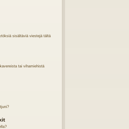
öksiä sisältäviä viestejä tältä
 kavereista tai vihamiehistä
tjuni?
kit
ella?