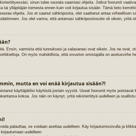
rekisteröityessäsi, sinun tulee seurata saamiasi ohjeita. Jotkut foorumit vaat
ta tai ylläpitäjän toimesta ennen kuin voit kirjautua sisään. Tämä tieto kerrott
 seuraa ohjeita. Jos et saanut sähköpostia, olet saattanut antaa virheellisen 
dattimeen. Jos olet varma, että antamasi sähköpostiosoite oli oikein, yritä ot
sään?
. Ensin, varmista että tunnuksesi ja salasanasi ovat oikein. Jos ne ovat, ota
porttikieltoja. On myös mahdollista, että sivuston omistajalla on asetusvirhe h
emmin, mutta en voi enää kirjautua sisään?!
istanut käyttäjätilisi käytöstä jostain syystä. Useat foorumit myös poistavat kä
kantansa kokoa. Jos näin on käynyt, yritä rekisteröityä uudelleen ja osallist
i!
voida palauttaa, se voidaan asettaa uudelleen. Käy kirjautumissivulla ja klik
ä kirjautumaan uudelleen.