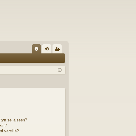
U
irj
ek
K
au
ist
K
du
er
si
öi
sä
dy
än
ityn sellaiseen?
ksi?
i väreillä?