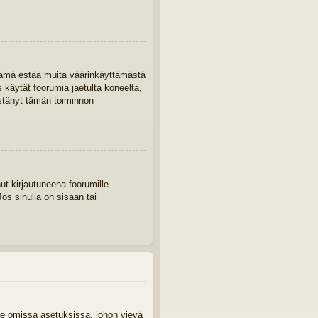
. Tämä estää muita väärinkäyttämästä
s käytät foorumia jaetulta koneelta,
 estänyt tämän toiminnon
ut kirjautuneena foorumille.
os sinulla on sisään tai
aile omissa asetuksissa, johon vievä