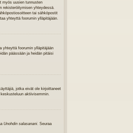
ivat myös uusien tunnusten
iin rekisteröitymisen yhteydessä.
sähköpostiosoitteen tai sähköpostit
taa yhteyttä foorumin ylläpitäjään.
 yhteyttä foorumin ylläpitäjään
eidän päässään ja heidän pitäisi
yttäjiä, jotka eivät ole kirjoittaneet
u keskusteluun aktiivisemmin.
kaa
Unohdin salasanani
. Seuraa