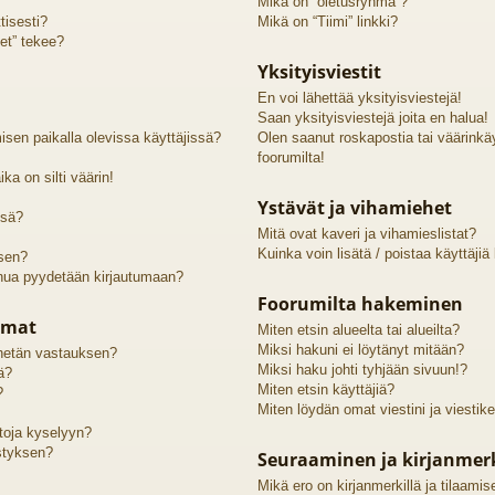
Mikä on “oletusryhmä”?
tisesti?
Mikä on “Tiimi” linkki?
et” tekee?
Yksityisviestit
En voi lähettää yksityisviestejä!
Saan yksityisviestejä joita en halua!
sen paikalla olevissa käyttäjissä?
Olen saanut roskapostia tai väärinkäyt
foorumilta!
ka on silti väärin!
Ystävät ja vihamiehet
ssä?
Mitä ovat kaveri ja vihamieslistat?
Kuinka voin lisätä / poistaa käyttäjiä
 sen?
inua pyydetään kirjautumaan?
Foorumilta hakeminen
lmat
Miten etsin alueelta tai alueilta?
Miksi hakuni ei löytänyt mitään?
lähetän vastauksen?
Miksi haku johti tyhjään sivuun!?
ä?
Miten etsin käyttäjiä?
?
Miten löydän omat viestini ja viestike
htoja kyselyyn?
styksen?
Seuraaminen ja kirjanmer
Mikä ero on kirjanmerkillä ja tilaamis