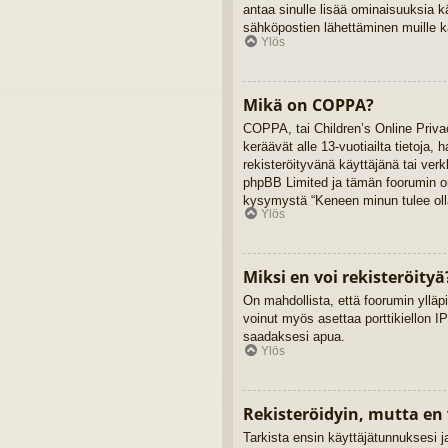
antaa sinulle lisää ominaisuuksia kä
sähköpostien lähettäminen muille kä
Ylös
Mikä on COPPA?
COPPA, tai Children’s Online Privac
keräävät alle 13-vuotiailta tietoja,
rekisteröityvänä käyttäjänä tai ver
phpBB Limited ja tämän foorumin omi
kysymystä “Keneen minun tulee olla
Ylös
Miksi en voi rekisteröityä
On mahdollista, että foorumin ylläpi
voinut myös asettaa porttikiellon IP
saadaksesi apua.
Ylös
Rekisteröidyin, mutta en 
Tarkista ensin käyttäjätunnuksesi 