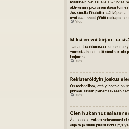
määrittelit olevasi alle 13-vuotias 
aktivoinnin joko sinun itsesi toimes
Jos sinulle lähetettiin sähköpostia,
ovat saattaneet jäädä roskapostisuo
Ylös
Miksi en voi kirjautua si
Tämän tapahtumiseen on useita syitä
varmistaaksesi, että sinulla ei ole 
korjata se.
Ylös
Rekisteröidyin joskus ai
On mahdollista, että ylläpitäjä on po
pitkään aikaan pienentääkseen tieto
Ylös
Olen hukannut salasanan
Älä panikoi! Vaikka salasanaasi ei 
ohjeita ja sinun pitäisi kohta pysty