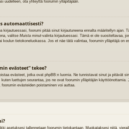
 uudelleen, ota yhteyttä foorumin ylläpitäjään.
os automaattisesti?
oa kirjautuessasi, foorumi pitää sinut kirjautuneena ennalta määritellyn ajan
ena, valitse
Muista minut
-valinta kirjautuessasi. Tämä ei ole suositeltavaa, jo
tai koulun tietokoneluokassa. Jos et näe tätä valintaa, foorumin ylläpitäjä on
min evästeet” tekee?
oistaa evästeet, jotka ovat phpBB:n luomia. Ne tunnistavat sinut ja pitävät sin
 kuten luettujen seurantaa, jos ne ovat foorumin ylläpitäjän käyttöönottamia. J
 foorumin evästeiden poistaminen voi auttaa.
ni?
kaikki asetuksesi tallennetaan foorumin tietokantaan. Muokataksesi niitä, vier