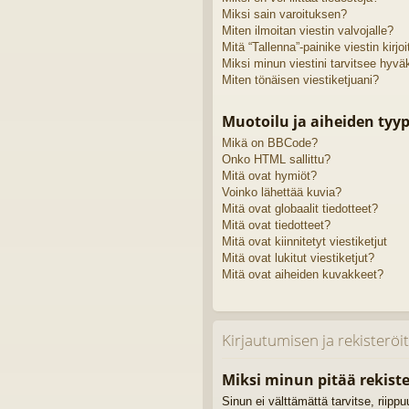
Miksi sain varoituksen?
Miten ilmoitan viestin valvojalle?
Mitä “Tallenna”-painike viestin kirj
Miksi minun viestini tarvitsee hyv
Miten tönäisen viestiketjuani?
Muotoilu ja aiheiden tyyp
Mikä on BBCode?
Onko HTML sallittu?
Mitä ovat hymiöt?
Voinko lähettää kuvia?
Mitä ovat globaalit tiedotteet?
Mitä ovat tiedotteet?
Mitä ovat kiinnitetyt viestiketjut
Mitä ovat lukitut viestiketjut?
Mitä ovat aiheiden kuvakkeet?
Kirjautumisen ja rekisterö
Miksi minun pitää rekiste
Sinun ei välttämättä tarvitse, riipp