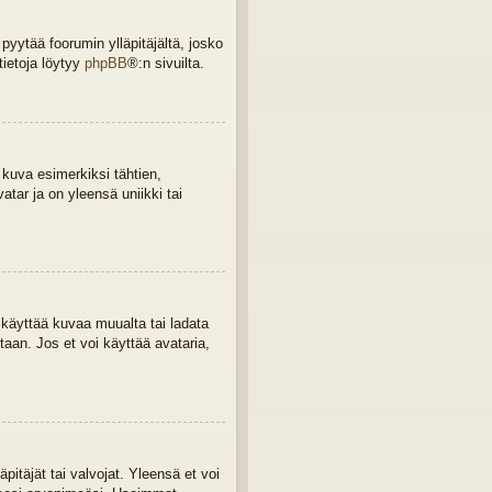
 pyytää foorumin ylläpitäjältä, josko
tietoja löytyy
phpBB
®:n sivuilta.
 kuva esimerkiksi tähtien,
tar ja on yleensä uniikki tai
a, käyttää kuvaa muualta tai ladata
taan. Jos et voi käyttää avataria,
äpitäjät tai valvojat. Yleensä et voi