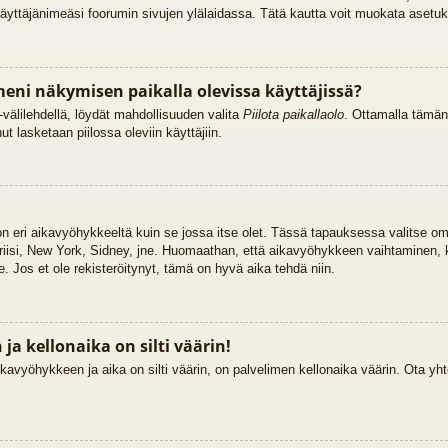
käyttäjänimeäsi foorumin sivujen ylälaidassa. Tätä kautta voit muokata asetuksi
eni näkymisen paikalla olevissa käyttäjissä?
välilehdellä, löydät mahdollisuuden valita
Piilota paikallaolo
. Ottamalla tämän
Sinut lasketaan piilossa oleviin käyttäjiin.
 on eri aikavyöhykkeeltä kuin se jossa itse olet. Tässä tapauksessa valitse o
riisi, New York, Sidney, jne. Huomaathan, että aikavyöhykkeen vaihtaminen,
lle. Jos et ole rekisteröitynyt, tämä on hyvä aika tehdä niin.
a kellonaika on silti väärin!
kavyöhykkeen ja aika on silti väärin, on palvelimen kellonaika väärin. Ota yht