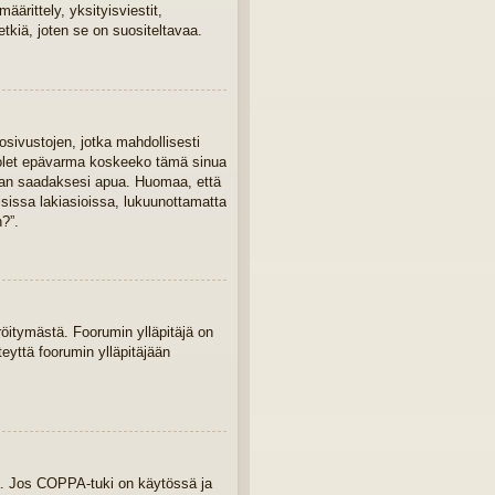
ärittely, yksityisviestit,
tkiä, joten se on suositeltavaa.
osivustojen, jotka mahdollisesti
Jos olet epävarma koskeeko tämä sinua
ajaan saadaksesi apua. Huomaa, että
isissa lakiasioissa, lukuunottamatta
?”.
eröitymästä. Foorumin ylläpitäjä on
teyttä foorumin ylläpitäjään
ua. Jos COPPA-tuki on käytössä ja