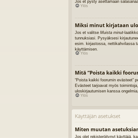
Jos et pysty asettamaan salasanaasi
Ylös
Miksi minut kirjataan ul
Jos et valitse
Muista minut
-laatikk
tunnuksiasi. Pysyäksesi kirjautune
esim. kirjastossa, nettikahvilassa 
käyttämisen.
Ylös
Mitä “Poista kaikki fooru
“Poista kaikki foorumin evästeet” p
Evästeet tarjoavat myös toimintoja,
uloskirjautumisen kanssa ongelmia,
Ylös
Käyttäjän asetukset
Miten muutan asetuksia
Jos olet rekisteröitynyt käyttäjä, 