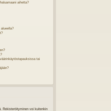
 haluamaani aihetta?
ä alueella?
t?
sen?
a?
väärinkäytöstapauksissa tai
äjään?
tä. Rekisteröityminen voi kuitenkin