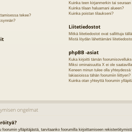
Kuinka teen kirjanmerkin tai seuraan
Kuinka tilaan haluamani alueen?
Kuinka poistan tilaukseni?
oittamisessa tekee?
äksynnän?
Liitetiedostot
Mitkä liitetiedostot ovat sallittuja täll
it
Mistä löydän lähettämäni liitetiedosto
phpBB -asiat
Kuka kirjoitti tämän foorumisovelluk
Miksi ominaisuutta X ei ole saatavill
Keneen minun tulee olla yhteydessä 
lakiasioissa tähän foorumiin liittyen?
Kuinka otan yhteyttä foorumin ylläpit
itymisen ongelmat
röityä?
uu foorumin ylläpitäjästä, tarvitaanko foorumilla kirjoittamiseen rekisteröitymis