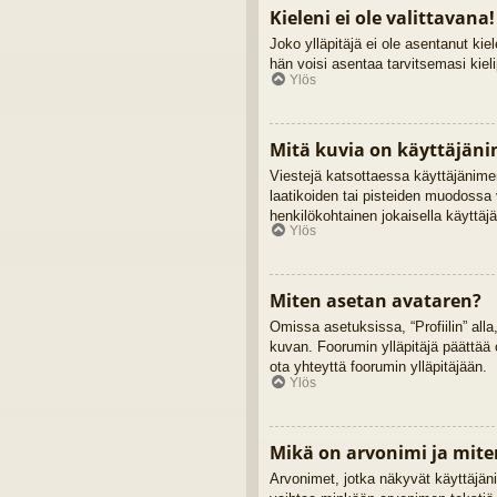
Kieleni ei ole valittavana!
Joko ylläpitäjä ei ole asentanut kiel
hän voisi asentaa tarvitsemasi kiel
Ylös
Mitä kuvia on käyttäjäni
Viestejä katsottaessa käyttäjänimen
laatikoiden tai pisteiden muodossa 
henkilökohtainen jokaisella käyttäjä
Ylös
Miten asetan avataren?
Omissa asetuksissa, “Profiilin” alla
kuvan. Foorumin ylläpitäjä päättää 
ota yhteyttä foorumin ylläpitäjään.
Ylös
Mikä on arvonimi ja mite
Arvonimet, jotka näkyvät käyttäjänime