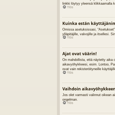
linkki löytyy yleensä klikkaamalla 
Ylös
Kuinka estän käyttäjänim
Omissa asetuksissasi, “Asetukset”-
ylläpitäjille, valvojille ja itsellesi. 
Ylös
Ajat ovat väärin!
On mahdollista, että näytetty aika
aikavyöhykkeesi, esim. Lontoo, Pa
ovat vain rekisteröityneille käyttäji
Ylös
Vaihdoin aikavyöhykkeen j
Jos olet varmasti valinnut oikean ai
ongelman.
Ylös