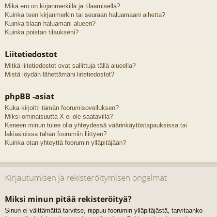
Mikä ero on kirjanmerkillä ja tilaamisella?
Kuinka teen kirjanmerkin tai seuraan haluamaani aihetta?
Kuinka tilaan haluamani alueen?
Kuinka poistan tilaukseni?
Liitetiedostot
Mitkä liitetiedostot ovat sallittuja tällä alueella?
Mistä löydän lähettämäni liitetiedostot?
phpBB -asiat
Kuka kirjoitti tämän foorumisovelluksen?
Miksi ominaisuutta X ei ole saatavilla?
Keneen minun tulee olla yhteydessä väärinkäytöstapauksissa tai
lakiasioissa tähän foorumiin liittyen?
Kuinka otan yhteyttä foorumin ylläpitäjään?
Kirjautumisen ja rekisteröitymisen ongelmat
Miksi minun pitää rekisteröityä?
Sinun ei välttämättä tarvitse, riippuu foorumin ylläpitäjästä, tarvitaanko