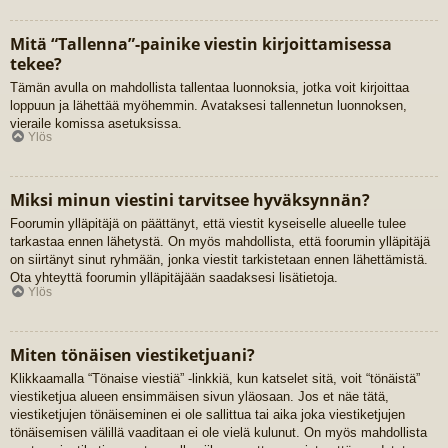
Mitä “Tallenna”-painike viestin kirjoittamisessa
tekee?
Tämän avulla on mahdollista tallentaa luonnoksia, jotka voit kirjoittaa
loppuun ja lähettää myöhemmin. Avataksesi tallennetun luonnoksen,
vieraile komissa asetuksissa.
Ylös
Miksi minun viestini tarvitsee hyväksynnän?
Foorumin ylläpitäjä on päättänyt, että viestit kyseiselle alueelle tulee
tarkastaa ennen lähetystä. On myös mahdollista, että foorumin ylläpitäjä
on siirtänyt sinut ryhmään, jonka viestit tarkistetaan ennen lähettämistä.
Ota yhteyttä foorumin ylläpitäjään saadaksesi lisätietoja.
Ylös
Miten tönäisen viestiketjuani?
Klikkaamalla “Tönaise viestiä” -linkkiä, kun katselet sitä, voit “tönäistä”
viestiketjua alueen ensimmäisen sivun yläosaan. Jos et näe tätä,
viestiketjujen tönäiseminen ei ole sallittua tai aika joka viestiketjujen
tönäisemisen välillä vaaditaan ei ole vielä kulunut. On myös mahdollista