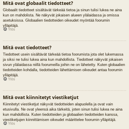
Mitä ovat globaalit tiedotteet?
Globaalit tiedotteet sisältävät tärkeää tietoa ja sinun tulisi lukea ne aina
kun on mahdolista. Ne näkyvät jokaisen alueen ylälaidassa ja omissa
asetuksissa. Globaalien tiedotteiden oikeudet myöntää foorumin
ylläpitäjä.
Ylös
Mitä ovat tiedotteet?
Tiedotteet usein sisältävät tärkeää tietoa foorumista jota olet lukemassa
ja siksi ne tulisi lukea aina kun mahdollista. Tiedotteet näkyvät jokaisen
sivun ylälaidassa niillä foorumeilla joihin ne on lähetetty. Kuten globaalien
tiedotteiden kohdalla, tiedotteiden lähettämisen oikeudet antaa foorumin
ylläpitäjä.
Ylös
Mitä ovat kiinnitetyt viestiketjut
Kiinnitetyt viestiketjut näkyvät tiedotteiden alapuolella ja ovat vain
etusivulla. Ne ovat yleensä aika tärkeitä, joten sinun tulisi lukea ne aina
kun mahdollista. Kuten tiedotteiden ja globaalien tiedotteiden kanssa,
viestiketjujen kiinnittämisen oikeudet määrittelee foorumin ylläpitäjä.
Ylös