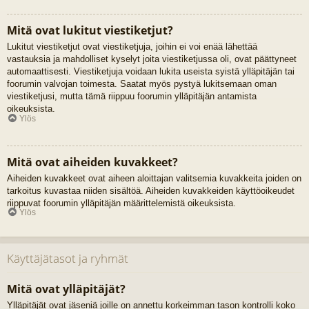
Mitä ovat lukitut viestiketjut?
Lukitut viestiketjut ovat viestiketjuja, joihin ei voi enää lähettää
vastauksia ja mahdolliset kyselyt joita viestiketjussa oli, ovat päättyneet
automaattisesti. Viestiketjuja voidaan lukita useista syistä ylläpitäjän tai
foorumin valvojan toimesta. Saatat myös pystyä lukitsemaan oman
viestiketjusi, mutta tämä riippuu foorumin ylläpitäjän antamista
oikeuksista.
Ylös
Mitä ovat aiheiden kuvakkeet?
Aiheiden kuvakkeet ovat aiheen aloittajan valitsemia kuvakkeita joiden on
tarkoitus kuvastaa niiden sisältöä. Aiheiden kuvakkeiden käyttöoikeudet
riippuvat foorumin ylläpitäjän määrittelemistä oikeuksista.
Ylös
Käyttäjätasot ja ryhmät
Mitä ovat ylläpitäjät?
Ylläpitäjät ovat jäseniä joille on annettu korkeimman tason kontrolli koko