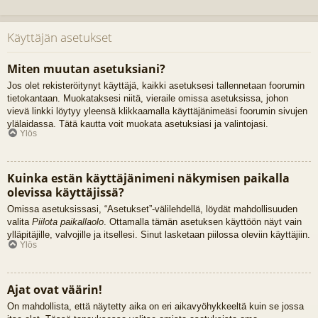
Käyttäjän asetukset
Miten muutan asetuksiani?
Jos olet rekisteröitynyt käyttäjä, kaikki asetuksesi tallennetaan foorumin
tietokantaan. Muokataksesi niitä, vieraile omissa asetuksissa, johon
vievä linkki löytyy yleensä klikkaamalla käyttäjänimeäsi foorumin sivujen
ylälaidassa. Tätä kautta voit muokata asetuksiasi ja valintojasi.
Ylös
Kuinka estän käyttäjänimeni näkymisen paikalla
olevissa käyttäjissä?
Omissa asetuksissasi, “Asetukset”-välilehdellä, löydät mahdollisuuden
valita
Piilota paikallaolo
. Ottamalla tämän asetuksen käyttöön näyt vain
ylläpitäjille, valvojille ja itsellesi. Sinut lasketaan piilossa oleviin käyttäjiin.
Ylös
Ajat ovat väärin!
On mahdollista, että näytetty aika on eri aikavyöhykkeeltä kuin se jossa