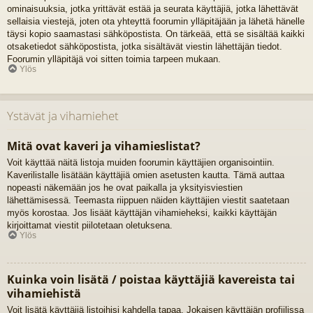
ominaisuuksia, jotka yrittävät estää ja seurata käyttäjiä, jotka lähettävät
sellaisia viestejä, joten ota yhteyttä foorumin ylläpitäjään ja lähetä hänelle
täysi kopio saamastasi sähköpostista. On tärkeää, että se sisältää kaikki
otsaketiedot sähköpostista, jotka sisältävät viestin lähettäjän tiedot.
Foorumin ylläpitäjä voi sitten toimia tarpeen mukaan.
Ylös
Ystävät ja vihamiehet
Mitä ovat kaveri ja vihamieslistat?
Voit käyttää näitä listoja muiden foorumin käyttäjien organisointiin.
Kaverilistalle lisätään käyttäjiä omien asetusten kautta. Tämä auttaa
nopeasti näkemään jos he ovat paikalla ja yksityisviestien
lähettämisessä. Teemasta riippuen näiden käyttäjien viestit saatetaan
myös korostaa. Jos lisäät käyttäjän vihamieheksi, kaikki käyttäjän
kirjoittamat viestit piilotetaan oletuksena.
Ylös
Kuinka voin lisätä / poistaa käyttäjiä kavereista tai
vihamiehistä
Voit lisätä käyttäjiä listoihisi kahdella tapaa. Jokaisen käyttäjän profiilissa