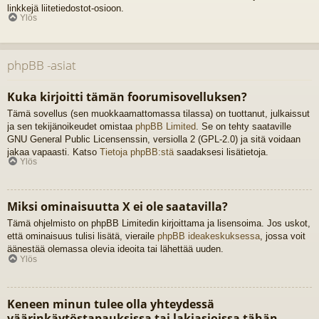
linkkejä liitetiedostot-osioon.
Ylös
phpBB -asiat
Kuka kirjoitti tämän foorumisovelluksen?
Tämä sovellus (sen muokkaamattomassa tilassa) on tuottanut, julkaissut
ja sen tekijänoikeudet omistaa
phpBB Limited
. Se on tehty saataville
GNU General Public Licensenssin, versiolla 2 (GPL-2.0) ja sitä voidaan
jakaa vapaasti. Katso
Tietoja phpBB:stä
saadaksesi lisätietoja.
Ylös
Miksi ominaisuutta X ei ole saatavilla?
Tämä ohjelmisto on phpBB Limitedin kirjoittama ja lisensoima. Jos uskot,
että ominaisuus tulisi lisätä, vieraile
phpBB ideakeskuksessa
, jossa voit
äänestää olemassa olevia ideoita tai lähettää uuden.
Ylös
Keneen minun tulee olla yhteydessä
väärinkäytöstapauksissa tai lakiasioissa tähän