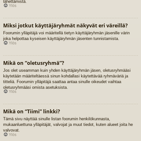
lähettämistä.
Ylös
Miksi jotkut käyttäjäryhmät näkyvät eri väreillä?
Foorumin ylläpitäjä voi määritellä tietyn käyttäjäryhmän jäsenille värin
joka helpottaa kyseisen käyttäjäryhmän jäsenten tunnistamista.
Ylös
Mikä on “oletusryhmä”?
Jos olet useamman kuin yhden käyttäjäryhmän jäsen, oletusryhmääsi
käytetään määriteltäessä sinun kohdallasi käytettävää ryhmäväriä ja
titteliä. Foorumin ylläpitäjä saattaa antaa sinulle oikeudet vaihtaa
oletusryhmääsi omista asetuksista.
Ylös
Mikä on “Tiimi” linkki?
Tämä sivu näyttää sinulle listan foorumin henkilökunnasta,
mukaanluettuna ylläpitäjät, valvojat ja muut tiedot, kuten alueet joita he
valvovat.
Ylös