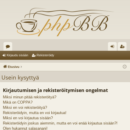
es
irj
ek
Kirjaudu sisään
Rekisteröidy
ku
au
ist
Etusivu
st
du
er
Usein kysyttyä
el
si
öi
Kirjautumisen ja rekisteröitymisen ongelmat
ua
sä
dy
Miksi minun pitää rekisteröityä?
lu
än
Mikä on COPPA?
ee
Miksi en voi rekisteröityä?
Rekisteröidyin, mutta en voi kirjautua!
t
Miksi en voi kirjautua sisään?
Rekisteröidyin joskus aiemmin, mutta en voi enää kirjautua sisään?!
Olen hukannut salasanani!