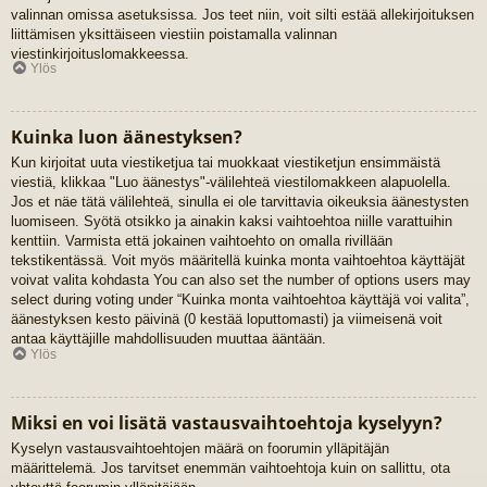
valinnan omissa asetuksissa. Jos teet niin, voit silti estää allekirjoituksen
liittämisen yksittäiseen viestiin poistamalla valinnan
viestinkirjoituslomakkeessa.
Ylös
Kuinka luon äänestyksen?
Kun kirjoitat uuta viestiketjua tai muokkaat viestiketjun ensimmäistä
viestiä, klikkaa "Luo äänestys"-välilehteä viestilomakkeen alapuolella.
Jos et näe tätä välilehteä, sinulla ei ole tarvittavia oikeuksia äänestysten
luomiseen. Syötä otsikko ja ainakin kaksi vaihtoehtoa niille varattuihin
kenttiin. Varmista että jokainen vaihtoehto on omalla rivillään
tekstikentässä. Voit myös määritellä kuinka monta vaihtoehtoa käyttäjät
voivat valita kohdasta You can also set the number of options users may
select during voting under “Kuinka monta vaihtoehtoa käyttäjä voi valita”,
äänestyksen kesto päivinä (0 kestää loputtomasti) ja viimeisenä voit
antaa käyttäjille mahdollisuuden muuttaa ääntään.
Ylös
Miksi en voi lisätä vastausvaihtoehtoja kyselyyn?
Kyselyn vastausvaihtoehtojen määrä on foorumin ylläpitäjän
määrittelemä. Jos tarvitset enemmän vaihtoehtoja kuin on sallittu, ota