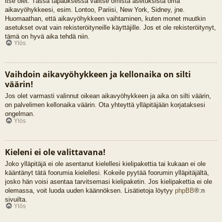
itse olet. Tässä tapauksessa valitse omista asetuksista oma
aikavyöhykkeesi, esim. Lontoo, Pariisi, New York, Sidney, jne.
Huomaathan, että aikavyöhykkeen vaihtaminen, kuten monet muutkin
asetukset ovat vain rekisteröityneille käyttäjille. Jos et ole rekisteröitynyt,
tämä on hyvä aika tehdä niin.
Ylös
Vaihdoin aikavyöhykkeen ja kellonaika on silti
väärin!
Jos olet varmasti valinnut oikean aikavyöhykkeen ja aika on silti väärin,
on palvelimen kellonaika väärin. Ota yhteyttä ylläpitäjään korjataksesi
ongelman.
Ylös
Kieleni ei ole valittavana!
Joko ylläpitäjä ei ole asentanut kielellesi kielipakettia tai kukaan ei ole
kääntänyt tätä foorumia kielellesi. Kokeile pyytää foorumin ylläpitäjältä,
josko hän voisi asentaa tarvitsemasi kielipaketin. Jos kielipakettia ei ole
olemassa, voit luoda uuden käännöksen. Lisätietoja löytyy
phpBB
®:n
sivuilta.
Ylös