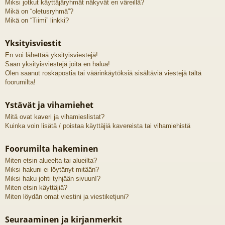
Miksi jotkut käyttäjäryhmät näkyvät eri väreillä?
Mikä on “oletusryhmä”?
Mikä on “Tiimi” linkki?
Yksityisviestit
En voi lähettää yksityisviestejä!
Saan yksityisviestejä joita en halua!
Olen saanut roskapostia tai väärinkäytöksiä sisältäviä viestejä tältä
foorumilta!
Ystävät ja vihamiehet
Mitä ovat kaveri ja vihamieslistat?
Kuinka voin lisätä / poistaa käyttäjiä kavereista tai vihamiehistä
Foorumilta hakeminen
Miten etsin alueelta tai alueilta?
Miksi hakuni ei löytänyt mitään?
Miksi haku johti tyhjään sivuun!?
Miten etsin käyttäjiä?
Miten löydän omat viestini ja viestiketjuni?
Seuraaminen ja kirjanmerkit