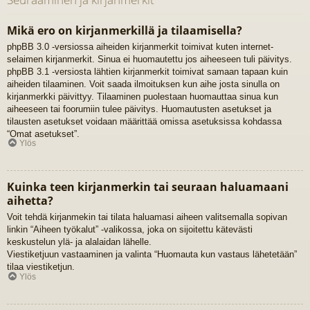
Mikä ero on kirjanmerkillä ja tilaamisella?
phpBB 3.0 -versiossa aiheiden kirjanmerkit toimivat kuten internet-
selaimen kirjanmerkit. Sinua ei huomautettu jos aiheeseen tuli päivitys.
phpBB 3.1 -versiosta lähtien kirjanmerkit toimivat samaan tapaan kuin
aiheiden tilaaminen. Voit saada ilmoituksen kun aihe josta sinulla on
kirjanmerkki päivittyy. Tilaaminen puolestaan huomauttaa sinua kun
aiheeseen tai foorumiin tulee päivitys. Huomautusten asetukset ja
tilausten asetukset voidaan määrittää omissa asetuksissa kohdassa
“Omat asetukset”.
Ylös
Kuinka teen kirjanmerkin tai seuraan haluamaani
aihetta?
Voit tehdä kirjanmekin tai tilata haluamasi aiheen valitsemalla sopivan
linkin “Aiheen työkalut” -valikossa, joka on sijoitettu kätevästi
keskustelun ylä- ja alalaidan lähelle.
Viestiketjuun vastaaminen ja valinta “Huomauta kun vastaus lähetetään”
tilaa viestiketjun.
Ylös