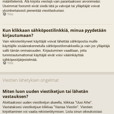
määrittelemiä. Älä kirjoita viestejä vain parantaaksesi arvonimeäsi.
Useimmat foorumit eivät siedä tätä ja valvojat tai ylläpitäjät voivat
yksinkertaisesti pienentää viestilaskuriasi.
Ylös
Kun klikkaan sähköpostilinkkiä, minua pyydetään
kirjautumaan?
Vain rekisteröityneet käyttäjät voivat lähettää sähköpostia muille
käyttäjille sisäänrakennetulla sähköpostilomakkeella ja vain jos ylläpitäjä
sallii tämän ominaisuuden. Kirjautuminen vaaditaan, jotta
tunnistautumattomat käyttäjät eivät voisi väärinkäyttää
sähköpostijärjestelmää.
Ylös
Viestien lähetyksen ongelmat
Miten luon uuden viestiketjun tai lähetän
vastauksen?
Aloittaaksesi uuden viestiketjun alueella, klikkaa "Uusi Aihe".
Vastataksesi viestiketjuun klikkaa "Vastaa Viestiin". Viestien
kirjoittaminen voi vaatia rekisteröitymisen. Lista sinun oikeuksistasi