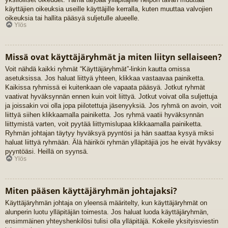
käyttäjien oikeuksia useille käyttäjille kerralla, kuten muuttaa valvojien
oikeuksia tai hallita pääsyä suljetulle alueelle.
Ylös
Missä ovat käyttäjäryhmät ja miten liityn sellaiseen?
Voit nähdä kaikki ryhmät “Käyttäjäryhmät”-linkin kautta omissa
asetuksissa. Jos haluat liittyä yhteen, klikkaa vastaavaa painiketta.
Kaikissa ryhmissä ei kuitenkaan ole vapaata pääsyä. Jotkut ryhmät
vaativat hyväksynnän ennen kuin voit liittyä. Jotkut voivat olla suljettuja
ja joissakin voi olla jopa piilotettuja jäsenyyksiä. Jos ryhmä on avoin, voit
liittyä siihen klikkaamalla painiketta. Jos ryhmä vaatii hyväksynnän
liittymistä varten, voit pyytää liittymislupaa klikkaamalla painiketta.
Ryhmän johtajan täytyy hyväksyä pyyntösi ja hän saattaa kysyä miksi
haluat liittyä ryhmään. Älä häiriköi ryhmän ylläpitäjiä jos he eivät hyväksy
pyyntöäsi. Heillä on syynsä.
Ylös
Miten pääsen käyttäjäryhmän johtajaksi?
Käyttäjäryhmän johtaja on yleensä määritelty, kun käyttäjäryhmät on
alunperin luotu ylläpitäjän toimesta. Jos haluat luoda käyttäjäryhmän,
ensimmäinen yhteyshenkilösi tulisi olla ylläpitäjä. Kokeile yksityisviestin