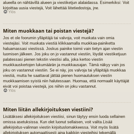
alueella on nähtävillä alueen ja viestiketjun alalaidassa. Esimerkiksi: Voit
kirjoittaa uusia viestejä, Voit lähettää liitetiedostoja, jne.
Ylös
Miten muokkaan tai poistan viestejä?
Jos et ole foorumin ylläpitäjä tai valvoja, voit muokata vain omia
viestejäsi. Voit muokata viestiä klikkaamalla muokkaa-painiketta
haluamassasi viestissä. Joskus painike toimii vain tietyn ajan viestin
luomisen jälkeen. Jos joku on jo vastannut viestiin, löydät viestiketjuun
palatessasi pienen tekstin viestisi alla, joka kertoo viestin
muokkauskertojen lukumäärän ja muokkausajan. Tämä näkyy vain jos
joku on vastannut viestiin. Se ei näy, jos valvoja tai ylläpitäjä muokkaa
viestiä, mutta he saattavat jättää pienen huomautuksen viestin
muokkaamisen syistä niin halutessaan. Huomaa, että normaalit käyttäjät
eivät voi poistaa viestejä, jos niihin on joku vastannut.
Ylös
Miten liitän allekirjoituksen viestiini?
Lisätäksesi allekirjoituksen viestiisi, sinun täytyy ensin luoda sellainen
omissa asetuksissa. Kun olet luonut sellaisen, voit valita
Lisää
allekirjoitus
-valinnan viestin kirjoituslomakkeessa. Voit myös lisätä
allekirjoituksen automaattisesti aina kaikkiin viesteihisi tekemällä