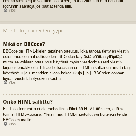
nostaa viestiketjua vastaamalla siihen, mutta varmista että noudatat
foorumin sääntöjä jos päätät tehdä niin.
Ylös
Muotoilu ja aiheiden tyypit
Mikä on BBCode?
BBCode on HTML-kielen tapainen toteutus, joka tarjoaa tiettyjen viestin
osien muotoilumahdollisuuden. BBCoden käytöstä päättää ylläpitäjä,
mutta se voidaan ottaa pois käytöstä myös viestikohtaisesti viestin
kirjoituslomakkeella. BBCode itsessään on HTML:n kaltainen, mutta tagit
käyttävät < ja > merkkien sijaan hakasulkuja [ ja ]. BBCoden oppaan
löydät viestinlähetyssivun kautta.
Ylös
Onko HTML sallittu?
Ei. Tällä foorumilla ei ole mahdollista lähettää HTML:ää siten, että se
toimisi HTML-koodina. Yleisimmät HTML-muotoilut voi kuitenkin tehdä
BBCoden avulla.
Ylös