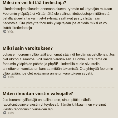
Miksi en voi liittää tiedostoja?
Liitetiedostojen oikeudet annetaan alueen, ryhmän tai käyttäjän mukaan.
Foorumin ylläpitäjä ei välttämättä ole sallinut liitetiedostojen liittämistä
tietyllä alueella tai vain tietyt ryhmät saattavat pystyä liittämään
tiedostoja. Ota yhteyttä foorumin ylläpitäjään jos et tiedä miksi et voi
lisätä liitetiedostoja.
Ylös
Miksi sain varoituksen?
Jokaisen foorumin ylläpitäjällä on omat säännöt heidän sivustollensa. Jos
olet rikkonut sääntöä, voit saada varoituksen. Huomioi, että tämä on
foorumin ylläpitäjän päätös ja phpBB Limitedillä ei ole sivustolla
annettavien varoitusten kanssa mitään tekemistä. Ota yhteyttä foorumin
ylläpitäjään, jos olet epävarma annetun varoituksen syystä.
Ylös
Miten ilmoitan viestin valvojalle?
Jos foorumin ylläpitäjä on sallinut sen, sinun pitäisi nähdä
raportointipainike viestin yhteydessä. Tämän klikkaaminen vie sinut
viestin raportoinnin vaiheiden läpi.
Ylös