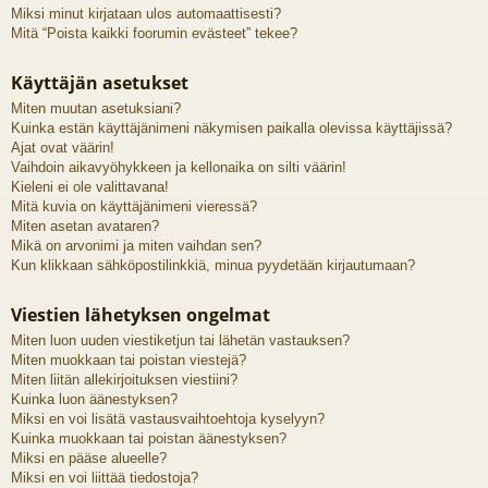
Miksi minut kirjataan ulos automaattisesti?
Mitä “Poista kaikki foorumin evästeet” tekee?
Käyttäjän asetukset
Miten muutan asetuksiani?
Kuinka estän käyttäjänimeni näkymisen paikalla olevissa käyttäjissä?
Ajat ovat väärin!
Vaihdoin aikavyöhykkeen ja kellonaika on silti väärin!
Kieleni ei ole valittavana!
Mitä kuvia on käyttäjänimeni vieressä?
Miten asetan avataren?
Mikä on arvonimi ja miten vaihdan sen?
Kun klikkaan sähköpostilinkkiä, minua pyydetään kirjautumaan?
Viestien lähetyksen ongelmat
Miten luon uuden viestiketjun tai lähetän vastauksen?
Miten muokkaan tai poistan viestejä?
Miten liitän allekirjoituksen viestiini?
Kuinka luon äänestyksen?
Miksi en voi lisätä vastausvaihtoehtoja kyselyyn?
Kuinka muokkaan tai poistan äänestyksen?
Miksi en pääse alueelle?
Miksi en voi liittää tiedostoja?