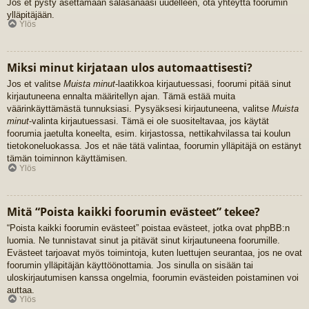
Jos et pysty asettamaan salasanaasi uudelleen, ota yhteyttä foorumin
ylläpitäjään.
Ylös
Miksi minut kirjataan ulos automaattisesti?
Jos et valitse
Muista minut
-laatikkoa kirjautuessasi, foorumi pitää sinut
kirjautuneena ennalta määritellyn ajan. Tämä estää muita
väärinkäyttämästä tunnuksiasi. Pysyäksesi kirjautuneena, valitse
Muista
minut
-valinta kirjautuessasi. Tämä ei ole suositeltavaa, jos käytät
foorumia jaetulta koneelta, esim. kirjastossa, nettikahvilassa tai koulun
tietokoneluokassa. Jos et näe tätä valintaa, foorumin ylläpitäjä on estänyt
tämän toiminnon käyttämisen.
Ylös
Mitä “Poista kaikki foorumin evästeet” tekee?
“Poista kaikki foorumin evästeet” poistaa evästeet, jotka ovat phpBB:n
luomia. Ne tunnistavat sinut ja pitävät sinut kirjautuneena foorumille.
Evästeet tarjoavat myös toimintoja, kuten luettujen seurantaa, jos ne ovat
foorumin ylläpitäjän käyttöönottamia. Jos sinulla on sisään tai
uloskirjautumisen kanssa ongelmia, foorumin evästeiden poistaminen voi
auttaa.
Ylös