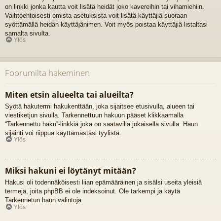
on linkki jonka kautta voit lisätä heidät joko kavereihin tai vihamiehiin.
Vaihtoehtoisesti omista asetuksista voit lisätä käyttäjiä suoraan
syöttämällä heidän käyttäjänimen. Voit myös poistaa käyttäjiä listaltasi
samalta sivulta.
Ylös
Foorumilta hakeminen
Miten etsin alueelta tai alueilta?
Syötä hakutermi hakukenttään, joka sijaitsee etusivulla, alueen tai
viestiketjun sivulla. Tarkennettuun hakuun pääset klikkaamalla
“Tarkennettu haku”-linkkiä joka on saatavilla jokaisella sivulla. Haun
sijainti voi riippua käyttämästäsi tyylistä.
Ylös
Miksi hakuni ei löytänyt mitään?
Hakusi oli todennäköisesti liian epämääräinen ja sisälsi useita yleisiä
termejä, joita phpBB ei ole indeksoinut. Ole tarkempi ja käytä
Tarkennetun haun valintoja.
Ylös