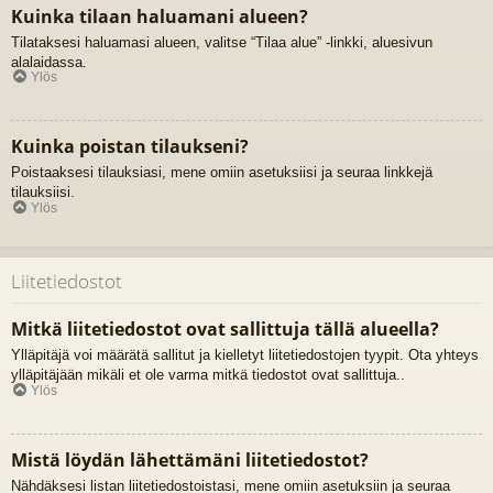
Kuinka tilaan haluamani alueen?
Tilataksesi haluamasi alueen, valitse “Tilaa alue” -linkki, aluesivun
alalaidassa.
Ylös
Kuinka poistan tilaukseni?
Poistaaksesi tilauksiasi, mene omiin asetuksiisi ja seuraa linkkejä
tilauksiisi.
Ylös
Liitetiedostot
Mitkä liitetiedostot ovat sallittuja tällä alueella?
Ylläpitäjä voi määrätä sallitut ja kielletyt liitetiedostojen tyypit. Ota yhteys
ylläpitäjään mikäli et ole varma mitkä tiedostot ovat sallittuja..
Ylös
Mistä löydän lähettämäni liitetiedostot?
Nähdäksesi listan liitetiedostoistasi, mene omiin asetuksiin ja seuraa