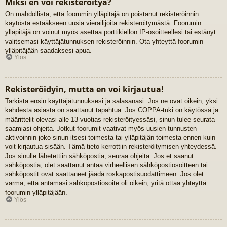
Miksi en voi rekisteröityä?
On mahdollista, että foorumin ylläpitäjä on poistanut rekisteröinnin
käytöstä estääkseen uusia vierailijoita rekisteröitymästä. Foorumin
ylläpitäjä on voinut myös asettaa porttikiellon IP-osoitteellesi tai estänyt
valitsemasi käyttäjätunnuksen rekisteröinnin. Ota yhteyttä foorumin
ylläpitäjään saadaksesi apua.
Ylös
Rekisteröidyin, mutta en voi kirjautua!
Tarkista ensin käyttäjätunnuksesi ja salasanasi. Jos ne ovat oikein, yksi
kahdesta asiasta on saattanut tapahtua. Jos COPPA-tuki on käytössä ja
määrittelit olevasi alle 13-vuotias rekisteröityessäsi, sinun tulee seurata
saamiasi ohjeita. Jotkut foorumit vaativat myös uusien tunnusten
aktivoinnin joko sinun itsesi toimesta tai ylläpitäjän toimesta ennen kuin
voit kirjautua sisään. Tämä tieto kerrottiin rekisteröitymisen yhteydessä.
Jos sinulle lähetettiin sähköpostia, seuraa ohjeita. Jos et saanut
sähköpostia, olet saattanut antaa virheellisen sähköpostiosoitteen tai
sähköpostit ovat saattaneet jäädä roskapostisuodattimeen. Jos olet
varma, että antamasi sähköpostiosoite oli oikein, yritä ottaa yhteyttä
foorumin ylläpitäjään.
Ylös