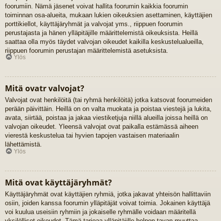
foorumiin. Nämä jäsenet voivat hallita foorumin kaikkia foorumin
toiminnan osa-alueita, mukaan lukien oikeuksien asettaminen, käyttäjien
porttikiellot, käyttäjäryhmät ja valvojat yms., riippuen foorumin
perustajasta ja hänen ylläpitäjille määrittelemistä oikeuksista. Heillä
saattaa olla myös täydet valvojan oikeudet kaikilla keskustelualueilla,
riippuen foorumin perustajan määrittelemistä asetuksista.
Ylös
Mitä ovatr valvojat?
Valvojat ovat henkilöitä (tai ryhmä henkilöitä) jotka katsovat foorumeiden
perään päivittäin. Heillä on on valta muokata ja poistaa viestejä ja lukita,
avata, siirtää, poistaa ja jakaa viestiketjuja niillä alueilla joissa heillä on
valvojan oikeudet. Yleensä valvojat ovat paikalla estämässä aiheen
vierestä keskustelua tai hyvien tapojen vastaisen materiaalin
lähettämistä.
Ylös
Mitä ovat käyttäjäryhmät?
Käyttäjäryhmät ovat käyttäjien ryhmiä, jotka jakavat yhteisön hallittaviin
osiin, joiden kanssa foorumin ylläpitäjät voivat toimia. Jokainen käyttäjä
voi kuulua useisiin ryhmiin ja jokaiselle ryhmälle voidaan määritellä
yksilölliset oikeudet. Tämä tarjoaa ylläpitäjille helpon tavan muuttaa