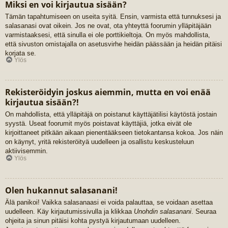
Miksi en voi kirjautua sisään?
Tämän tapahtumiseen on useita syitä. Ensin, varmista että tunnuksesi ja
salasanasi ovat oikein. Jos ne ovat, ota yhteyttä foorumin ylläpitäjään
varmistaaksesi, että sinulla ei ole porttikieltoja. On myös mahdollista,
että sivuston omistajalla on asetusvirhe heidän päässään ja heidän pitäisi
korjata se.
Ylös
Rekisteröidyin joskus aiemmin, mutta en voi enää
kirjautua sisään?!
On mahdollista, että ylläpitäjä on poistanut käyttäjätilisi käytöstä jostain
syystä. Useat foorumit myös poistavat käyttäjiä, jotka eivät ole
kirjoittaneet pitkään aikaan pienentääkseen tietokantansa kokoa. Jos näin
on käynyt, yritä rekisteröityä uudelleen ja osallistu keskusteluun
aktiivisemmin.
Ylös
Olen hukannut salasanani!
Älä panikoi! Vaikka salasanaasi ei voida palauttaa, se voidaan asettaa
uudelleen. Käy kirjautumissivulla ja klikkaa
Unohdin salasanani
. Seuraa
ohjeita ja sinun pitäisi kohta pystyä kirjautumaan uudelleen.