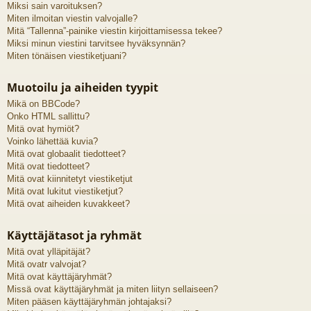
Miksi sain varoituksen?
Miten ilmoitan viestin valvojalle?
Mitä “Tallenna”-painike viestin kirjoittamisessa tekee?
Miksi minun viestini tarvitsee hyväksynnän?
Miten tönäisen viestiketjuani?
Muotoilu ja aiheiden tyypit
Mikä on BBCode?
Onko HTML sallittu?
Mitä ovat hymiöt?
Voinko lähettää kuvia?
Mitä ovat globaalit tiedotteet?
Mitä ovat tiedotteet?
Mitä ovat kiinnitetyt viestiketjut
Mitä ovat lukitut viestiketjut?
Mitä ovat aiheiden kuvakkeet?
Käyttäjätasot ja ryhmät
Mitä ovat ylläpitäjät?
Mitä ovatr valvojat?
Mitä ovat käyttäjäryhmät?
Missä ovat käyttäjäryhmät ja miten liityn sellaiseen?
Miten pääsen käyttäjäryhmän johtajaksi?