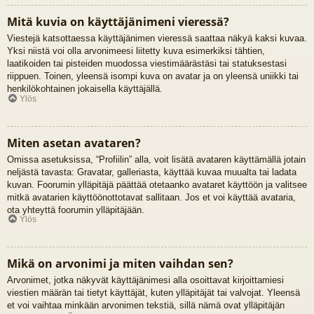
Mitä kuvia on käyttäjänimeni vieressä?
Viestejä katsottaessa käyttäjänimen vieressä saattaa näkyä kaksi kuvaa.
Yksi niistä voi olla arvonimeesi liitetty kuva esimerkiksi tähtien,
laatikoiden tai pisteiden muodossa viestimäärästäsi tai statuksestasi
riippuen. Toinen, yleensä isompi kuva on avatar ja on yleensä uniikki tai
henkilökohtainen jokaisella käyttäjällä.
Ylös
Miten asetan avataren?
Omissa asetuksissa, “Profiilin” alla, voit lisätä avataren käyttämällä jotain
neljästä tavasta: Gravatar, galleriasta, käyttää kuvaa muualta tai ladata
kuvan. Foorumin ylläpitäjä päättää otetaanko avataret käyttöön ja valitsee
mitkä avatarien käyttöönottotavat sallitaan. Jos et voi käyttää avataria,
ota yhteyttä foorumin ylläpitäjään.
Ylös
Mikä on arvonimi ja miten vaihdan sen?
Arvonimet, jotka näkyvät käyttäjänimesi alla osoittavat kirjoittamiesi
viestien määrän tai tietyt käyttäjät, kuten ylläpitäjät tai valvojat. Yleensä
et voi vaihtaa minkään arvonimen tekstiä, sillä nämä ovat ylläpitäjän