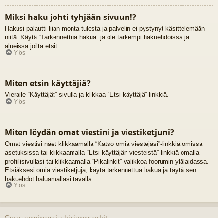
Miksi haku johti tyhjään sivuun!?
Hakusi palautti liian monta tulosta ja palvelin ei pystynyt käsittelemään
niitä. Käytä “Tarkennettua hakua” ja ole tarkempi hakuehdoissa ja
alueissa joilta etsit.
Ylös
Miten etsin käyttäjiä?
Vieraile “Käyttäjät”-sivulla ja klikkaa “Etsi käyttäjä”-linkkiä.
Ylös
Miten löydän omat viestini ja viestiketjuni?
Omat viestisi näet klikkaamalla “Katso omia viestejäsi”-linkkiä omissa
asetuksissa tai klikkaamalla “Etsi käyttäjän viesteistä”-linkkiä omalla
profiilisivullasi tai klikkaamalla “Pikalinkit”-valikkoa foorumin ylälaidassa.
Etsiäksesi omia viestiketjuja, käytä tarkennettua hakua ja täytä sen
hakuehdot haluamallasi tavalla.
Ylös
Seuraaminen ja kirjanmerkit