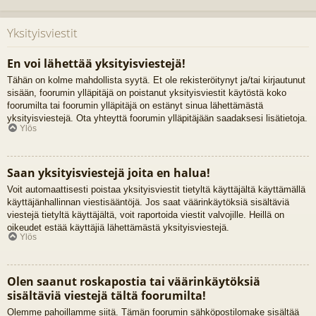
Yksityisviestit
En voi lähettää yksityisviestejä!
Tähän on kolme mahdollista syytä. Et ole rekisteröitynyt ja/tai kirjautunut
sisään, foorumin ylläpitäjä on poistanut yksityisviestit käytöstä koko
foorumilta tai foorumin ylläpitäjä on estänyt sinua lähettämästä
yksityisviestejä. Ota yhteyttä foorumin ylläpitäjään saadaksesi lisätietoja.
Ylös
Saan yksityisviestejä joita en halua!
Voit automaattisesti poistaa yksityisviestit tietyltä käyttäjältä käyttämällä
käyttäjänhallinnan viestisääntöjä. Jos saat väärinkäytöksiä sisältäviä
viestejä tietyltä käyttäjältä, voit raportoida viestit valvojille. Heillä on
oikeudet estää käyttäjiä lähettämästä yksityisviestejä.
Ylös
Olen saanut roskapostia tai väärinkäytöksiä
sisältäviä viestejä tältä foorumilta!
Olemme pahoillamme siitä. Tämän foorumin sähköpostilomake sisältää