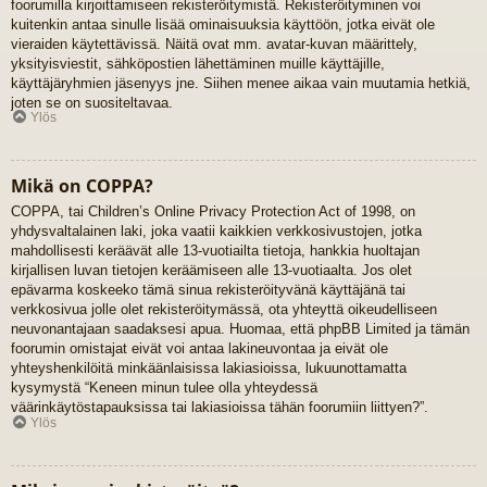
foorumilla kirjoittamiseen rekisteröitymistä. Rekisteröityminen voi
kuitenkin antaa sinulle lisää ominaisuuksia käyttöön, jotka eivät ole
vieraiden käytettävissä. Näitä ovat mm. avatar-kuvan määrittely,
yksityisviestit, sähköpostien lähettäminen muille käyttäjille,
käyttäjäryhmien jäsenyys jne. Siihen menee aikaa vain muutamia hetkiä,
joten se on suositeltavaa.
Ylös
Mikä on COPPA?
COPPA, tai Children’s Online Privacy Protection Act of 1998, on
yhdysvaltalainen laki, joka vaatii kaikkien verkkosivustojen, jotka
mahdollisesti keräävät alle 13-vuotiailta tietoja, hankkia huoltajan
kirjallisen luvan tietojen keräämiseen alle 13-vuotiaalta. Jos olet
epävarma koskeeko tämä sinua rekisteröityvänä käyttäjänä tai
verkkosivua jolle olet rekisteröitymässä, ota yhteyttä oikeudelliseen
neuvonantajaan saadaksesi apua. Huomaa, että phpBB Limited ja tämän
foorumin omistajat eivät voi antaa lakineuvontaa ja eivät ole
yhteyshenkilöitä minkäänlaisissa lakiasioissa, lukuunottamatta
kysymystä “Keneen minun tulee olla yhteydessä
väärinkäytöstapauksissa tai lakiasioissa tähän foorumiin liittyen?”.
Ylös