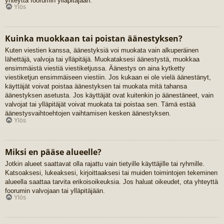
yhteyttä foorumin ylläpitäjään.
Ylös
Kuinka muokkaan tai poistan äänestyksen?
Kuten viestien kanssa, äänestyksiä voi muokata vain alkuperäinen
lähettäjä, valvoja tai ylläpitäjä. Muokataksesi äänestystä, muokkaa
ensimmäistä viestiä viestiketjussa. Äänestys on aina kytketty
viestiketjun ensimmäiseen viestiin. Jos kukaan ei ole vielä äänestänyt,
käyttäjät voivat poistaa äänestyksen tai muokata mitä tahansa
äänestyksen asetusta. Jos käyttäjät ovat kuitenkin jo äänestäneet, vain
valvojat tai ylläpitäjät voivat muokata tai poistaa sen. Tämä estää
äänestysvaihtoehtojen vaihtamisen kesken äänestyksen.
Ylös
Miksi en pääse alueelle?
Jotkin alueet saattavat olla rajattu vain tietyille käyttäjille tai ryhmille.
Katsoaksesi, lukeaksesi, kirjoittaaksesi tai muiden toimintojen tekeminen
alueella saattaa tarvita erikoisoikeuksia. Jos haluat oikeudet, ota yhteyttä
foorumin valvojaan tai ylläpitäjään.
Ylös