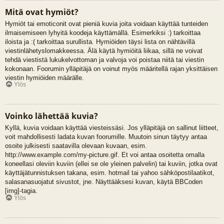
Mitä ovat hymiöt?
Hymiöt tai emoticonit ovat pieniä kuvia joita voidaan käyttää tunteiden
ilmaisemiseen lyhyitä koodeja käyttämällä. Esimerkiksi :) tarkoittaa
iloista ja :( tarkoittaa surullista. Hymiöiden täysi lista on nähtävillä
viestinlähetyslomakkeessa. Älä käytä hymiöitä liikaa, sillä ne voivat
tehdä viestistä lukukelvottoman ja valvoja voi poistaa niitä tai viestin
kokonaan. Foorumin ylläpitäjä on voinut myös määritellä rajan yksittäisen
viestin hymiöiden määrälle.
Ylös
Voinko lähettää kuvia?
Kyllä, kuvia voidaan käyttää viesteissäsi. Jos ylläpitäjä on sallinut liitteet,
voit mahdollisesti ladata kuvan foorumille. Muutoin sinun täytyy antaa
osoite julkisesti saatavilla olevaan kuvaan, esim.
http://www.example.com/my-picture.gif. Et voi antaa osoitetta omalla
koneellasi oleviin kuviin (ellei se ole yleinen palvelin) tai kuviin, jotka ovat
käyttäjätunnistuksen takana, esim. hotmail tai yahoo sähköpostilaatikot,
salasanasuojatut sivustot, jne. Näyttääksesi kuvan, käytä BBCoden
[img]-tagia.
Ylös