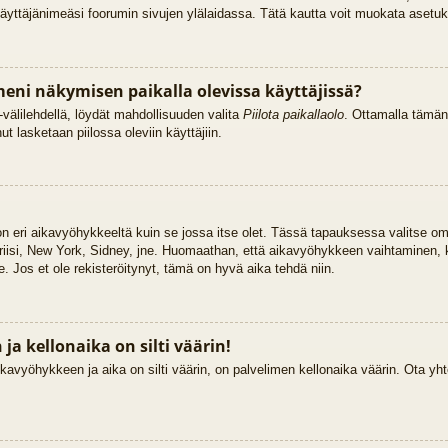
käyttäjänimeäsi foorumin sivujen ylälaidassa. Tätä kautta voit muokata asetuksi
eni näkymisen paikalla olevissa käyttäjissä?
välilehdellä, löydät mahdollisuuden valita
Piilota paikallaolo
. Ottamalla tämän
Sinut lasketaan piilossa oleviin käyttäjiin.
 on eri aikavyöhykkeeltä kuin se jossa itse olet. Tässä tapauksessa valitse o
riisi, New York, Sidney, jne. Huomaathan, että aikavyöhykkeen vaihtaminen,
lle. Jos et ole rekisteröitynyt, tämä on hyvä aika tehdä niin.
a kellonaika on silti väärin!
kavyöhykkeen ja aika on silti väärin, on palvelimen kellonaika väärin. Ota yht