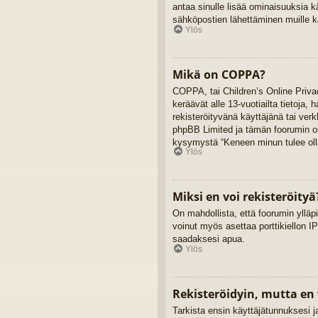
antaa sinulle lisää ominaisuuksia kä
sähköpostien lähettäminen muille kä
Ylös
Mikä on COPPA?
COPPA, tai Children’s Online Privac
keräävät alle 13-vuotiailta tietoja,
rekisteröityvänä käyttäjänä tai ver
phpBB Limited ja tämän foorumin omi
kysymystä “Keneen minun tulee olla
Ylös
Miksi en voi rekisteröityä
On mahdollista, että foorumin ylläpi
voinut myös asettaa porttikiellon IP
saadaksesi apua.
Ylös
Rekisteröidyin, mutta en 
Tarkista ensin käyttäjätunnuksesi 