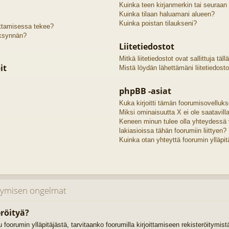
Kuinka teen kirjanmerkin tai seuraan
Kuinka tilaan haluamani alueen?
Kuinka poistan tilaukseni?
oittamisessa tekee?
äksynnän?
Liitetiedostot
Mitkä liitetiedostot ovat sallittuja täll
it
Mistä löydän lähettämäni liitetiedosto
phpBB -asiat
Kuka kirjoitti tämän foorumisovelluk
Miksi ominaisuutta X ei ole saatavill
Keneen minun tulee olla yhteydessä 
lakiasioissa tähän foorumiin liittyen?
Kuinka otan yhteyttä foorumin ylläpit
itymisen ongelmat
röityä?
uu foorumin ylläpitäjästä, tarvitaanko foorumilla kirjoittamiseen rekisteröitymis