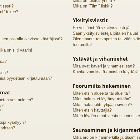
Mikä on “oletusryhmä”?
tisesti?
Mikä on “Tiimi” linkki?
et” tekee?
Yksityisviestit
En voi lähettää yksityisviestejä!
Saan yksityisviestejä joita en halua!
sen paikalla olevissa käyttäjissä?
Olen saanut roskapostia tai väärinkäyt
foorumilta!
ka on silti väärin!
Ystävät ja vihamiehet
ssä?
Mitä ovat kaveri ja vihamieslistat?
Kuinka voin lisätä / poistaa käyttäjiä
 sen?
inua pyydetään kirjautumaan?
Foorumilta hakeminen
lmat
Miten etsin alueelta tai alueilta?
Miksi hakuni ei löytänyt mitään?
lähetän vastauksen?
Miksi haku johti tyhjään sivuun!?
ä?
Miten etsin käyttäjiä?
?
Miten löydän omat viestini ja viestike
htoja kyselyyn?
styksen?
Seuraaminen ja kirjanmer
Mikä ero on kirjanmerkillä ja tilaamis