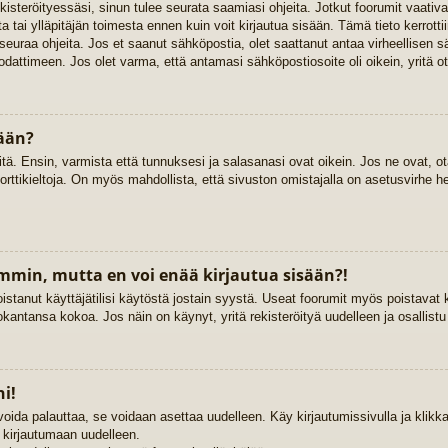
rekisteröityessäsi, sinun tulee seurata saamiasi ohjeita. Jotkut foorumit vaat
ta tai ylläpitäjän toimesta ennen kuin voit kirjautua sisään. Tämä tieto kerrott
 seuraa ohjeita. Jos et saanut sähköpostia, olet saattanut antaa virheellisen 
dattimeen. Jos olet varma, että antamasi sähköpostiosoite oli oikein, yritä ot
sään?
. Ensin, varmista että tunnuksesi ja salasanasi ovat oikein. Jos ne ovat, ota
porttikieltoja. On myös mahdollista, että sivuston omistajalla on asetusvirhe h
emmin, mutta en voi enää kirjautua sisään?!
istanut käyttäjätilisi käytöstä jostain syystä. Useat foorumit myös poistavat kä
kantansa kokoa. Jos näin on käynyt, yritä rekisteröityä uudelleen ja osallist
i!
voida palauttaa, se voidaan asettaa uudelleen. Käy kirjautumissivulla ja klik
ä kirjautumaan uudelleen.