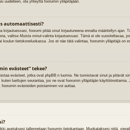
 uudelleen, ota yhteyttä foorumin ylläpitäjään.
os automaattisesti?
oa kirjautuessasi, foorumi pitää sinut kirjautuneena ennalta määritellyn ajan
ena, valitse
Muista minut
-valinta kirjautuessasi. Tämä ei ole suositeltavaa, jo
tai koulun tietokoneluokassa. Jos et näe tätä valintaa, foorumin ylläpitäjä on
min evästeet” tekee?
oistaa evästeet, jotka ovat phpBB:n luomia. Ne tunnistavat sinut ja pitävät sin
 kuten luettujen seurantaa, jos ne ovat foorumin ylläpitäjän käyttöönottamia. J
 foorumin evästeiden poistaminen voi auttaa.
ni?
kaikki asetuksesi tallennetaan foorumin tietokantaan. Muokataksesi niitä, vier