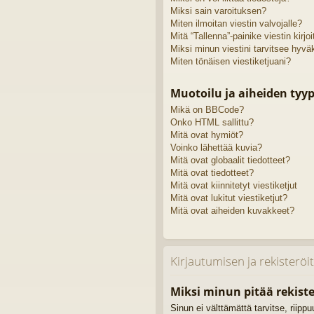
Miksi sain varoituksen?
Miten ilmoitan viestin valvojalle?
Mitä “Tallenna”-painike viestin kirj
Miksi minun viestini tarvitsee hyv
Miten tönäisen viestiketjuani?
Muotoilu ja aiheiden tyyp
Mikä on BBCode?
Onko HTML sallittu?
Mitä ovat hymiöt?
Voinko lähettää kuvia?
Mitä ovat globaalit tiedotteet?
Mitä ovat tiedotteet?
Mitä ovat kiinnitetyt viestiketjut
Mitä ovat lukitut viestiketjut?
Mitä ovat aiheiden kuvakkeet?
Kirjautumisen ja rekisterö
Miksi minun pitää rekiste
Sinun ei välttämättä tarvitse, riipp