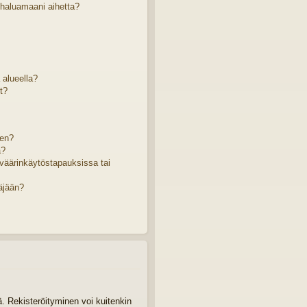
 haluamaani aihetta?
ä alueella?
t?
sen?
a?
väärinkäytöstapauksissa tai
äjään?
tä. Rekisteröityminen voi kuitenkin