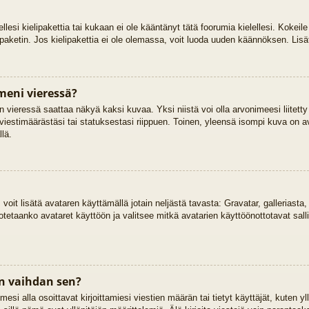
ellesi kielipakettia tai kukaan ei ole kääntänyt tätä foorumia kielellesi. Kokeile
ipaketin. Jos kielipakettia ei ole olemassa, voit luoda uuden käännöksen. Lisä
meni vieressä?
 vieressä saattaa näkyä kaksi kuvaa. Yksi niistä voi olla arvonimeesi liitetty
viestimäärästäsi tai statuksestasi riippuen. Toinen, yleensä isompi kuva on ava
llä.
, voit lisätä avataren käyttämällä jotain neljästä tavasta: Gravatar, galleriast
otetaanko avataret käyttöön ja valitsee mitkä avatarien käyttöönottotavat salli
n vaihdan sen?
si alla osoittavat kirjoittamiesi viestien määrän tai tietyt käyttäjät, kuten yll