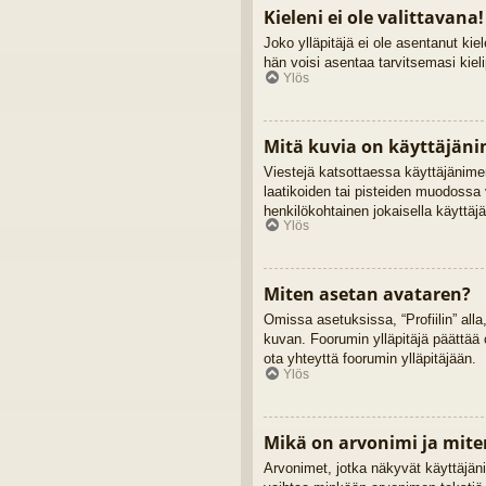
Kieleni ei ole valittavana!
Joko ylläpitäjä ei ole asentanut kiel
hän voisi asentaa tarvitsemasi kiel
Ylös
Mitä kuvia on käyttäjäni
Viestejä katsottaessa käyttäjänimen
laatikoiden tai pisteiden muodossa 
henkilökohtainen jokaisella käyttäjä
Ylös
Miten asetan avataren?
Omissa asetuksissa, “Profiilin” alla
kuvan. Foorumin ylläpitäjä päättää 
ota yhteyttä foorumin ylläpitäjään.
Ylös
Mikä on arvonimi ja mite
Arvonimet, jotka näkyvät käyttäjänime