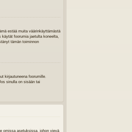
. Tämä estää muita väärinkäyttämästä
s käytät foorumia jaetulta koneelta,
 estänyt tämän toiminnon
ut kirjautuneena foorumille.
os sinulla on sisään tai
aile omissa asetuksissa, johon vievä