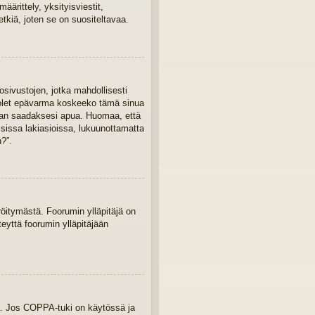
ärittely, yksityisviestit,
tkiä, joten se on suositeltavaa.
osivustojen, jotka mahdollisesti
Jos olet epävarma koskeeko tämä sinua
ajaan saadaksesi apua. Huomaa, että
isissa lakiasioissa, lukuunottamatta
?”.
eröitymästä. Foorumin ylläpitäjä on
teyttä foorumin ylläpitäjään
ua. Jos COPPA-tuki on käytössä ja