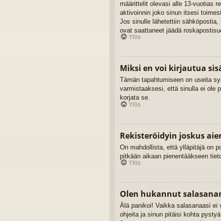
määrittelit olevasi alle 13-vuotias 
aktivoinnin joko sinun itsesi toimes
Jos sinulle lähetettiin sähköpostia,
ovat saattaneet jäädä roskapostisuo
Ylös
Miksi en voi kirjautua si
Tämän tapahtumiseen on useita syitä
varmistaaksesi, että sinulla ei ole 
korjata se.
Ylös
Rekisteröidyin joskus ai
On mahdollista, että ylläpitäjä on po
pitkään aikaan pienentääkseen tieto
Ylös
Olen hukannut salasanan
Älä panikoi! Vaikka salasanaasi ei 
ohjeita ja sinun pitäisi kohta pysty