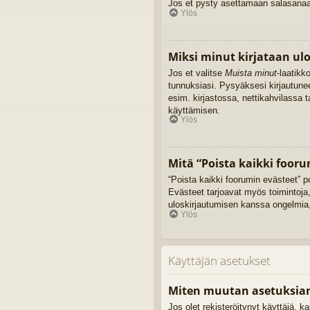
Jos et pysty asettamaan salasanaasi
Ylös
Miksi minut kirjataan ul
Jos et valitse
Muista minut
-laatikk
tunnuksiasi. Pysyäksesi kirjautune
esim. kirjastossa, nettikahvilassa 
käyttämisen.
Ylös
Mitä “Poista kaikki fooru
“Poista kaikki foorumin evästeet” p
Evästeet tarjoavat myös toimintoja,
uloskirjautumisen kanssa ongelmia,
Ylös
Käyttäjän asetukset
Miten muutan asetuksia
Jos olet rekisteröitynyt käyttäjä, 