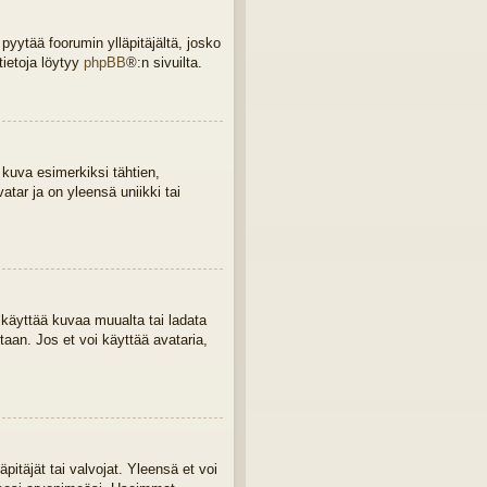
 pyytää foorumin ylläpitäjältä, josko
tietoja löytyy
phpBB
®:n sivuilta.
 kuva esimerkiksi tähtien,
tar ja on yleensä uniikki tai
a, käyttää kuvaa muualta tai ladata
taan. Jos et voi käyttää avataria,
äpitäjät tai valvojat. Yleensä et voi