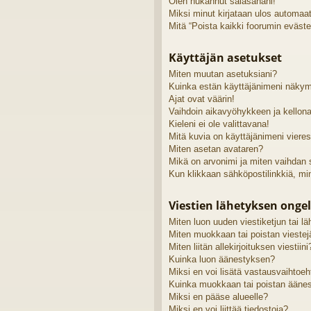
Olen hukannut salasanani!
Miksi minut kirjataan ulos automaat
Mitä “Poista kaikki foorumin eväste
Käyttäjän asetukset
Miten muutan asetuksiani?
Kuinka estän käyttäjänimeni näkymi
Ajat ovat väärin!
Vaihdoin aikavyöhykkeen ja kellonai
Kieleni ei ole valittavana!
Mitä kuvia on käyttäjänimeni viere
Miten asetan avataren?
Mikä on arvonimi ja miten vaihdan
Kun klikkaan sähköpostilinkkiä, m
Viestien lähetyksen onge
Miten luon uuden viestiketjun tai 
Miten muokkaan tai poistan viestej
Miten liitän allekirjoituksen viestiini
Kuinka luon äänestyksen?
Miksi en voi lisätä vastausvaihtoe
Kuinka muokkaan tai poistan ääne
Miksi en pääse alueelle?
Miksi en voi liittää tiedostoja?