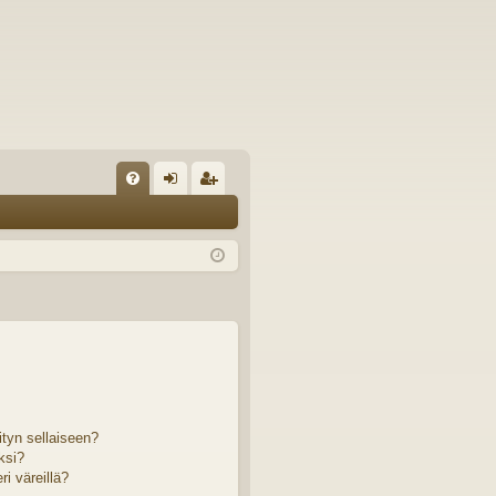
U
irj
ek
K
au
ist
K
du
er
si
öi
sä
dy
än
ityn sellaiseen?
ksi?
i väreillä?