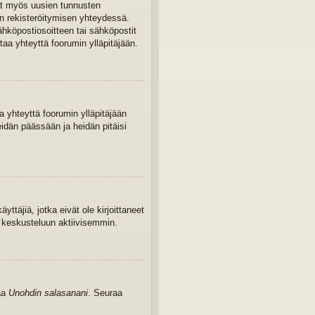
ivat myös uusien tunnusten
iin rekisteröitymisen yhteydessä.
sähköpostiosoitteen tai sähköpostit
taa yhteyttä foorumin ylläpitäjään.
 yhteyttä foorumin ylläpitäjään
eidän päässään ja heidän pitäisi
yttäjiä, jotka eivät ole kirjoittaneet
u keskusteluun aktiivisemmin.
kaa
Unohdin salasanani
. Seuraa