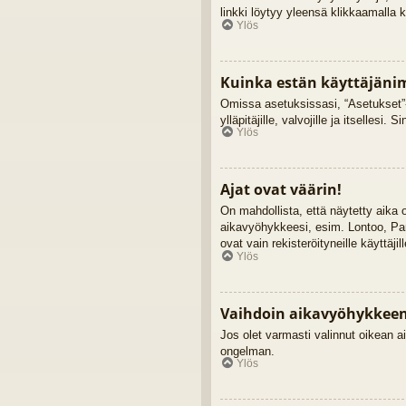
linkki löytyy yleensä klikkaamalla 
Ylös
Kuinka estän käyttäjänim
Omissa asetuksissasi, “Asetukset”-
ylläpitäjille, valvojille ja itsellesi. 
Ylös
Ajat ovat väärin!
On mahdollista, että näytetty aika
aikavyöhykkeesi, esim. Lontoo, Pa
ovat vain rekisteröityneille käyttäji
Ylös
Vaihdoin aikavyöhykkeen j
Jos olet varmasti valinnut oikean ai
ongelman.
Ylös