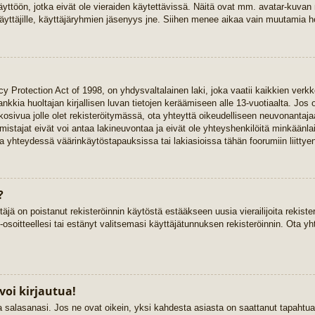
yttöön, jotka eivät ole vieraiden käytettävissä. Näitä ovat mm. avatar-kuvan mä
yttäjille, käyttäjäryhmien jäsenyys jne. Siihen menee aikaa vain muutamia he
y Protection Act of 1998, on yhdysvaltalainen laki, joka vaatii kaikkien verkk
 hankkia huoltajan kirjallisen luvan tietojen keräämiseen alle 13-vuotiaalta. 
kkosivua jolle olet rekisteröitymässä, ota yhteyttä oikeudelliseen neuvonant
stajat eivät voi antaa lakineuvontaa ja eivät ole yhteyshenkilöitä minkäänla
 yhteydessä väärinkäytöstapauksissa tai lakiasioissa tähän foorumiin liittyen
?
täjä on poistanut rekisteröinnin käytöstä estääkseen uusia vierailijoita rekist
-osoitteellesi tai estänyt valitsemasi käyttäjätunnuksen rekisteröinnin. Ota yh
voi kirjautua!
ja salasanasi. Jos ne ovat oikein, yksi kahdesta asiasta on saattanut tapaht