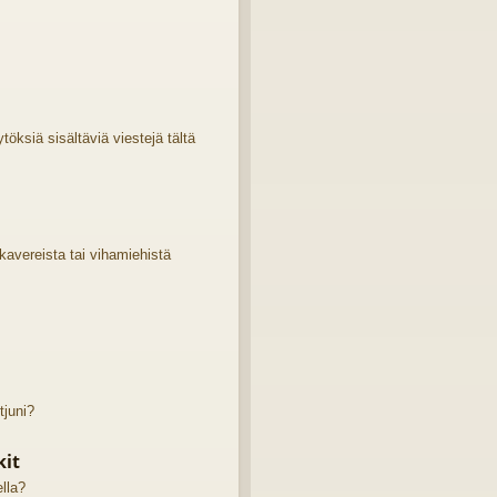
öksiä sisältäviä viestejä tältä
 kavereista tai vihamiehistä
tjuni?
kit
ella?