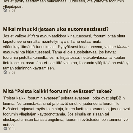
Jos et pysty asettamaan salasanaasi uudelleen, ota yhteyttä foorumin
ylläpitäjään.
Ylös
Miksi minut kirjataan ulos automaattisesti?
Jos et valitse
Muista minut
-laatikkoa kirjautuessasi, foorumi pitää sinut
kirjautuneena ennalta määritellyn ajan. Tämä estää muita
väärinkäyttämästä tunnuksiasi. Pysyäksesi kirjautuneena, valitse
Muista
minut
-valinta kirjautuessasi. Tämä ei ole suositeltavaa, jos käytät
foorumia jaetulta koneelta, esim. kirjastossa, nettikahvilassa tai koulun
tietokoneluokassa. Jos et näe tätä valintaa, foorumin ylläpitäjä on estänyt
tämän toiminnon käyttämisen.
Ylös
Mitä “Poista kaikki foorumin evästeet” tekee?
“Poista kaikki foorumin evästeet” poistaa evästeet, jotka ovat phpBB:n
luomia. Ne tunnistavat sinut ja pitävät sinut kirjautuneena foorumille.
Evästeet tarjoavat myös toimintoja, kuten luettujen seurantaa, jos ne ovat
foorumin ylläpitäjän käyttöönottamia. Jos sinulla on sisään tai
uloskirjautumisen kanssa ongelmia, foorumin evästeiden poistaminen voi
auttaa.
Ylös