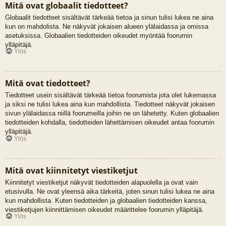
Mitä ovat globaalit tiedotteet?
Globaalit tiedotteet sisältävät tärkeää tietoa ja sinun tulisi lukea ne aina
kun on mahdolista. Ne näkyvät jokaisen alueen ylälaidassa ja omissa
asetuksissa. Globaalien tiedotteiden oikeudet myöntää foorumin
ylläpitäjä.
Ylös
Mitä ovat tiedotteet?
Tiedotteet usein sisältävät tärkeää tietoa foorumista jota olet lukemassa
ja siksi ne tulisi lukea aina kun mahdollista. Tiedotteet näkyvät jokaisen
sivun ylälaidassa niillä foorumeilla joihin ne on lähetetty. Kuten globaalien
tiedotteiden kohdalla, tiedotteiden lähettämisen oikeudet antaa foorumin
ylläpitäjä.
Ylös
Mitä ovat kiinnitetyt viestiketjut
Kiinnitetyt viestiketjut näkyvät tiedotteiden alapuolella ja ovat vain
etusivulla. Ne ovat yleensä aika tärkeitä, joten sinun tulisi lukea ne aina
kun mahdollista. Kuten tiedotteiden ja globaalien tiedotteiden kanssa,
viestiketjujen kiinnittämisen oikeudet määrittelee foorumin ylläpitäjä.
Ylös