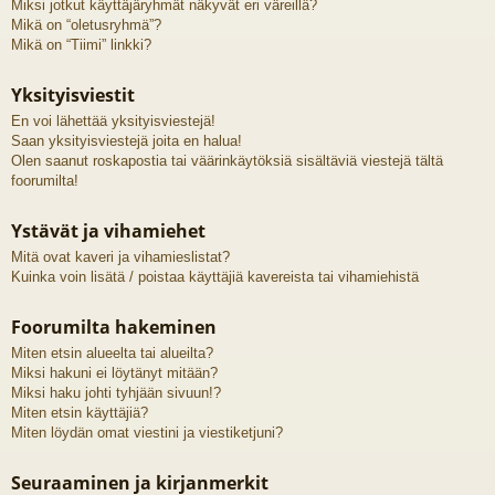
Miksi jotkut käyttäjäryhmät näkyvät eri väreillä?
Mikä on “oletusryhmä”?
Mikä on “Tiimi” linkki?
Yksityisviestit
En voi lähettää yksityisviestejä!
Saan yksityisviestejä joita en halua!
Olen saanut roskapostia tai väärinkäytöksiä sisältäviä viestejä tältä
foorumilta!
Ystävät ja vihamiehet
Mitä ovat kaveri ja vihamieslistat?
Kuinka voin lisätä / poistaa käyttäjiä kavereista tai vihamiehistä
Foorumilta hakeminen
Miten etsin alueelta tai alueilta?
Miksi hakuni ei löytänyt mitään?
Miksi haku johti tyhjään sivuun!?
Miten etsin käyttäjiä?
Miten löydän omat viestini ja viestiketjuni?
Seuraaminen ja kirjanmerkit