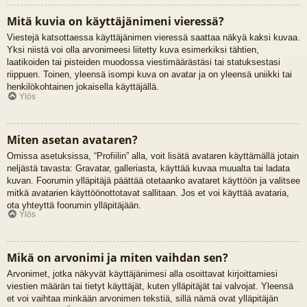
Mitä kuvia on käyttäjänimeni vieressä?
Viestejä katsottaessa käyttäjänimen vieressä saattaa näkyä kaksi kuvaa.
Yksi niistä voi olla arvonimeesi liitetty kuva esimerkiksi tähtien,
laatikoiden tai pisteiden muodossa viestimäärästäsi tai statuksestasi
riippuen. Toinen, yleensä isompi kuva on avatar ja on yleensä uniikki tai
henkilökohtainen jokaisella käyttäjällä.
Ylös
Miten asetan avataren?
Omissa asetuksissa, “Profiilin” alla, voit lisätä avataren käyttämällä jotain
neljästä tavasta: Gravatar, galleriasta, käyttää kuvaa muualta tai ladata
kuvan. Foorumin ylläpitäjä päättää otetaanko avataret käyttöön ja valitsee
mitkä avatarien käyttöönottotavat sallitaan. Jos et voi käyttää avataria,
ota yhteyttä foorumin ylläpitäjään.
Ylös
Mikä on arvonimi ja miten vaihdan sen?
Arvonimet, jotka näkyvät käyttäjänimesi alla osoittavat kirjoittamiesi
viestien määrän tai tietyt käyttäjät, kuten ylläpitäjät tai valvojat. Yleensä
et voi vaihtaa minkään arvonimen tekstiä, sillä nämä ovat ylläpitäjän