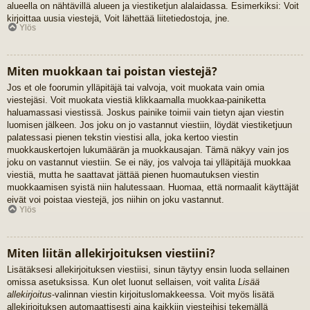
alueella on nähtävillä alueen ja viestiketjun alalaidassa. Esimerkiksi: Voit
kirjoittaa uusia viestejä, Voit lähettää liitetiedostoja, jne.
Ylös
Miten muokkaan tai poistan viestejä?
Jos et ole foorumin ylläpitäjä tai valvoja, voit muokata vain omia
viestejäsi. Voit muokata viestiä klikkaamalla muokkaa-painiketta
haluamassasi viestissä. Joskus painike toimii vain tietyn ajan viestin
luomisen jälkeen. Jos joku on jo vastannut viestiin, löydät viestiketjuun
palatessasi pienen tekstin viestisi alla, joka kertoo viestin
muokkauskertojen lukumäärän ja muokkausajan. Tämä näkyy vain jos
joku on vastannut viestiin. Se ei näy, jos valvoja tai ylläpitäjä muokkaa
viestiä, mutta he saattavat jättää pienen huomautuksen viestin
muokkaamisen syistä niin halutessaan. Huomaa, että normaalit käyttäjät
eivät voi poistaa viestejä, jos niihin on joku vastannut.
Ylös
Miten liitän allekirjoituksen viestiini?
Lisätäksesi allekirjoituksen viestiisi, sinun täytyy ensin luoda sellainen
omissa asetuksissa. Kun olet luonut sellaisen, voit valita
Lisää
allekirjoitus
-valinnan viestin kirjoituslomakkeessa. Voit myös lisätä
allekirjoituksen automaattisesti aina kaikkiin viesteihisi tekemällä