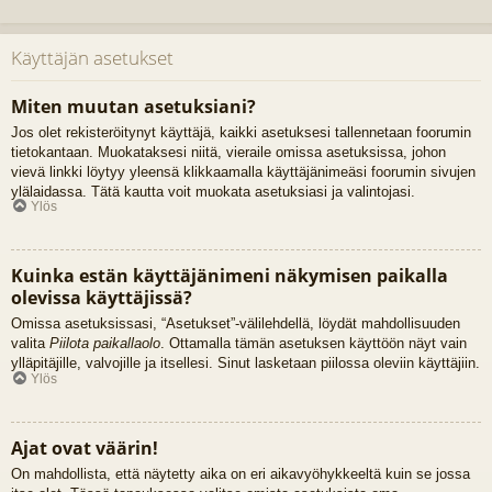
Käyttäjän asetukset
Miten muutan asetuksiani?
Jos olet rekisteröitynyt käyttäjä, kaikki asetuksesi tallennetaan foorumin
tietokantaan. Muokataksesi niitä, vieraile omissa asetuksissa, johon
vievä linkki löytyy yleensä klikkaamalla käyttäjänimeäsi foorumin sivujen
ylälaidassa. Tätä kautta voit muokata asetuksiasi ja valintojasi.
Ylös
Kuinka estän käyttäjänimeni näkymisen paikalla
olevissa käyttäjissä?
Omissa asetuksissasi, “Asetukset”-välilehdellä, löydät mahdollisuuden
valita
Piilota paikallaolo
. Ottamalla tämän asetuksen käyttöön näyt vain
ylläpitäjille, valvojille ja itsellesi. Sinut lasketaan piilossa oleviin käyttäjiin.
Ylös
Ajat ovat väärin!
On mahdollista, että näytetty aika on eri aikavyöhykkeeltä kuin se jossa