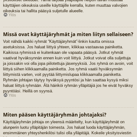
käyttäjien oikeuksia useille käyttäjille kerralla, kuten muuttaa valvojien
oikeuksia tai hallita pääsyä suljetulle alueelle.
Ylös
Missä ovat käyttäjäryhmät ja miten liityn sellaiseen?
Voit nähdä kaikki ryhmät “Käyttäjäryhmät”-linkin kautta omissa
asetuksissa. Jos haluat liittyä yhteen, klikkaa vastaavaa painiketta.
Kaikissa ryhmissä ei kuitenkaan ole vapaata pääsyä. Jotkut ryhmät
vaativat hyväksynnän ennen kuin voit liittyä. Jotkut voivat olla suljettuja
ja joissakin voi olla jopa piilotettuja jäsenyyksiä. Jos ryhmä on avoin, voit
liittyä siihen klikkaamalla painiketta. Jos ryhmä vaatii hyväksynnän
liittymistä varten, voit pyytää liittymislupaa klikkaamalla painiketta.
Ryhmän johtajan täytyy hyväksyä pyyntösi ja hän saattaa kysyä miksi
haluat liittyä ryhmään. Älä häiriköi ryhmän ylläpitäjiä jos he eivät hyväksy
pyyntöäsi. Heillä on syynsä.
Ylös
Miten pääsen käyttäjäryhmän johtajaksi?
Käyttäjäryhmän johtaja on yleensä määritelty, kun käyttäjäryhmät on
alunperin luotu ylläpitäjän toimesta. Jos haluat luoda käyttäjäryhmän,
ensimmäinen yhteyshenkilösi tulisi olla ylläpitäjä. Kokeile yksityisviestin