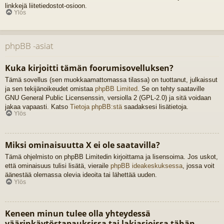
linkkejä liitetiedostot-osioon.
Ylös
phpBB -asiat
Kuka kirjoitti tämän foorumisovelluksen?
Tämä sovellus (sen muokkaamattomassa tilassa) on tuottanut, julkaissut
ja sen tekijänoikeudet omistaa
phpBB Limited
. Se on tehty saataville
GNU General Public Licensenssin, versiolla 2 (GPL-2.0) ja sitä voidaan
jakaa vapaasti. Katso
Tietoja phpBB:stä
saadaksesi lisätietoja.
Ylös
Miksi ominaisuutta X ei ole saatavilla?
Tämä ohjelmisto on phpBB Limitedin kirjoittama ja lisensoima. Jos uskot,
että ominaisuus tulisi lisätä, vieraile
phpBB ideakeskuksessa
, jossa voit
äänestää olemassa olevia ideoita tai lähettää uuden.
Ylös
Keneen minun tulee olla yhteydessä
väärinkäytöstapauksissa tai lakiasioissa tähän