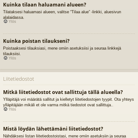
Kuinka tilaan haluamani alueen?
Tilataksesi haluamasi alueen, valitse “Tilaa alue” -linkki, aluesivun
alalaidassa.
Ylös
Kuinka poistan tilaukseni?
Poistaaksesi tilauksiasi, mene omiin asetuksiisi ja seuraa linkkejä
tilauksiisi.
Ylös
Liitetiedostot
Mitkä liitetiedostot ovat sallittuja tällä alueella?
Ylläpitäjä voi määrätä sallitut ja kielletyt liitetiedostojen tyypit. Ota yhteys
ylläpitäjään mikäli et ole varma mitkä tiedostot ovat sallittuja..
Ylös
Mistä löydän lähettämäni liitetiedostot?
Nähdäksesi listan liitetiedostoistasi, mene omiin asetuksiin ja seuraa