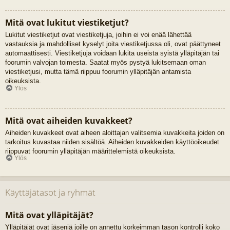
Mitä ovat lukitut viestiketjut?
Lukitut viestiketjut ovat viestiketjuja, joihin ei voi enää lähettää
vastauksia ja mahdolliset kyselyt joita viestiketjussa oli, ovat päättyneet
automaattisesti. Viestiketjuja voidaan lukita useista syistä ylläpitäjän tai
foorumin valvojan toimesta. Saatat myös pystyä lukitsemaan oman
viestiketjusi, mutta tämä riippuu foorumin ylläpitäjän antamista
oikeuksista.
Ylös
Mitä ovat aiheiden kuvakkeet?
Aiheiden kuvakkeet ovat aiheen aloittajan valitsemia kuvakkeita joiden on
tarkoitus kuvastaa niiden sisältöä. Aiheiden kuvakkeiden käyttöoikeudet
riippuvat foorumin ylläpitäjän määrittelemistä oikeuksista.
Ylös
Käyttäjätasot ja ryhmät
Mitä ovat ylläpitäjät?
Ylläpitäjät ovat jäseniä joille on annettu korkeimman tason kontrolli koko