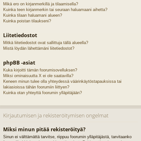
Mikä ero on kirjanmerkillä ja tilaamisella?
Kuinka teen kirjanmerkin tai seuraan haluamaani aihetta?
Kuinka tilaan haluamani alueen?
Kuinka poistan tilaukseni?
Liitetiedostot
Mitkä liitetiedostot ovat sallittuja tällä alueella?
Mistä löydän lähettämäni liitetiedostot?
phpBB -asiat
Kuka kirjoitti tämän foorumisovelluksen?
Miksi ominaisuutta X ei ole saatavilla?
Keneen minun tulee olla yhteydessä väärinkäytöstapauksissa tai
lakiasioissa tähän foorumiin liittyen?
Kuinka otan yhteyttä foorumin ylläpitäjään?
Kirjautumisen ja rekisteröitymisen ongelmat
Miksi minun pitää rekisteröityä?
Sinun ei välttämättä tarvitse, riippuu foorumin ylläpitäjästä, tarvitaanko