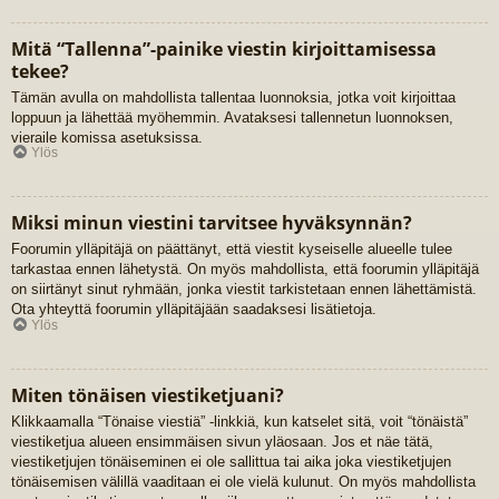
Mitä “Tallenna”-painike viestin kirjoittamisessa
tekee?
Tämän avulla on mahdollista tallentaa luonnoksia, jotka voit kirjoittaa
loppuun ja lähettää myöhemmin. Avataksesi tallennetun luonnoksen,
vieraile komissa asetuksissa.
Ylös
Miksi minun viestini tarvitsee hyväksynnän?
Foorumin ylläpitäjä on päättänyt, että viestit kyseiselle alueelle tulee
tarkastaa ennen lähetystä. On myös mahdollista, että foorumin ylläpitäjä
on siirtänyt sinut ryhmään, jonka viestit tarkistetaan ennen lähettämistä.
Ota yhteyttä foorumin ylläpitäjään saadaksesi lisätietoja.
Ylös
Miten tönäisen viestiketjuani?
Klikkaamalla “Tönaise viestiä” -linkkiä, kun katselet sitä, voit “tönäistä”
viestiketjua alueen ensimmäisen sivun yläosaan. Jos et näe tätä,
viestiketjujen tönäiseminen ei ole sallittua tai aika joka viestiketjujen
tönäisemisen välillä vaaditaan ei ole vielä kulunut. On myös mahdollista