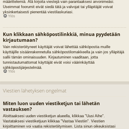
määrittelemiä. Älä kirjoita viestejä vain parantaaksesi arvonimeäsi.
Useimmat foorumit eivät siedä tätä ja valvojat tai ylläpitäjät voivat
yksinkertaisesti pienentää viestilaskuriasi.
Ylös
Kun klikkaan sähköpostilinkkiä, minua pyydetään
kirjautumaan?
Vain rekisteröityneet käyttäjät voivat lähettää sähköpostia muille
käyttäjille sisäänrakennetulla sähköpostilomakkeella ja vain jos ylläpitäjä
sallii tämän ominaisuuden. Kirjautuminen vaaditaan, jotta
tunnistautumattomat käyttäjät eivät voisi väärinkäyttää
sähköpostijärjestelmää.
Ylös
Viestien lähetyksen ongelmat
Miten luon uuden viestiketjun tai lähetän
vastauksen?
Aloittaaksesi uuden viestiketjun alueella, klikkaa "Uusi Aihe".
Vastataksesi viestiketjuun klikkaa "Vastaa Viestiin". Viestien
kirjoittaminen voi vaatia rekisteröitymisen. Lista sinun oikeuksistasi