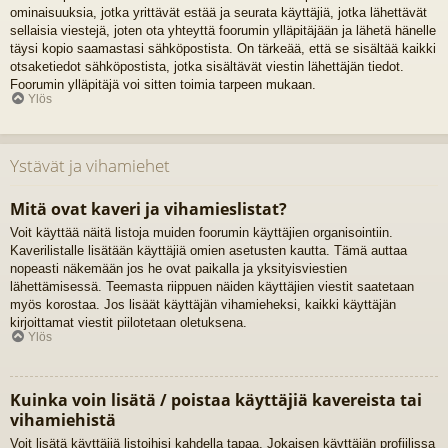
ominaisuuksia, jotka yrittävät estää ja seurata käyttäjiä, jotka lähettävät
sellaisia viestejä, joten ota yhteyttä foorumin ylläpitäjään ja lähetä hänelle
täysi kopio saamastasi sähköpostista. On tärkeää, että se sisältää kaikki
otsaketiedot sähköpostista, jotka sisältävät viestin lähettäjän tiedot.
Foorumin ylläpitäjä voi sitten toimia tarpeen mukaan.
Ylös
Ystävät ja vihamiehet
Mitä ovat kaveri ja vihamieslistat?
Voit käyttää näitä listoja muiden foorumin käyttäjien organisointiin.
Kaverilistalle lisätään käyttäjiä omien asetusten kautta. Tämä auttaa
nopeasti näkemään jos he ovat paikalla ja yksityisviestien
lähettämisessä. Teemasta riippuen näiden käyttäjien viestit saatetaan
myös korostaa. Jos lisäät käyttäjän vihamieheksi, kaikki käyttäjän
kirjoittamat viestit piilotetaan oletuksena.
Ylös
Kuinka voin lisätä / poistaa käyttäjiä kavereista tai
vihamiehistä
Voit lisätä käyttäjiä listoihisi kahdella tapaa. Jokaisen käyttäjän profiilissa