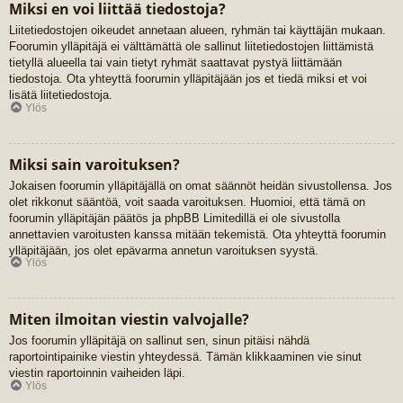
Miksi en voi liittää tiedostoja?
Liitetiedostojen oikeudet annetaan alueen, ryhmän tai käyttäjän mukaan.
Foorumin ylläpitäjä ei välttämättä ole sallinut liitetiedostojen liittämistä
tietyllä alueella tai vain tietyt ryhmät saattavat pystyä liittämään
tiedostoja. Ota yhteyttä foorumin ylläpitäjään jos et tiedä miksi et voi
lisätä liitetiedostoja.
Ylös
Miksi sain varoituksen?
Jokaisen foorumin ylläpitäjällä on omat säännöt heidän sivustollensa. Jos
olet rikkonut sääntöä, voit saada varoituksen. Huomioi, että tämä on
foorumin ylläpitäjän päätös ja phpBB Limitedillä ei ole sivustolla
annettavien varoitusten kanssa mitään tekemistä. Ota yhteyttä foorumin
ylläpitäjään, jos olet epävarma annetun varoituksen syystä.
Ylös
Miten ilmoitan viestin valvojalle?
Jos foorumin ylläpitäjä on sallinut sen, sinun pitäisi nähdä
raportointipainike viestin yhteydessä. Tämän klikkaaminen vie sinut
viestin raportoinnin vaiheiden läpi.
Ylös