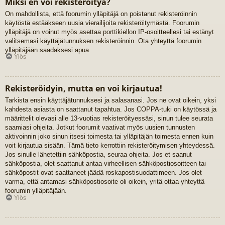
Miksi en voi rekisteröityä?
On mahdollista, että foorumin ylläpitäjä on poistanut rekisteröinnin
käytöstä estääkseen uusia vierailijoita rekisteröitymästä. Foorumin
ylläpitäjä on voinut myös asettaa porttikiellon IP-osoitteellesi tai estänyt
valitsemasi käyttäjätunnuksen rekisteröinnin. Ota yhteyttä foorumin
ylläpitäjään saadaksesi apua.
Ylös
Rekisteröidyin, mutta en voi kirjautua!
Tarkista ensin käyttäjätunnuksesi ja salasanasi. Jos ne ovat oikein, yksi
kahdesta asiasta on saattanut tapahtua. Jos COPPA-tuki on käytössä ja
määrittelit olevasi alle 13-vuotias rekisteröityessäsi, sinun tulee seurata
saamiasi ohjeita. Jotkut foorumit vaativat myös uusien tunnusten
aktivoinnin joko sinun itsesi toimesta tai ylläpitäjän toimesta ennen kuin
voit kirjautua sisään. Tämä tieto kerrottiin rekisteröitymisen yhteydessä.
Jos sinulle lähetettiin sähköpostia, seuraa ohjeita. Jos et saanut
sähköpostia, olet saattanut antaa virheellisen sähköpostiosoitteen tai
sähköpostit ovat saattaneet jäädä roskapostisuodattimeen. Jos olet
varma, että antamasi sähköpostiosoite oli oikein, yritä ottaa yhteyttä
foorumin ylläpitäjään.
Ylös