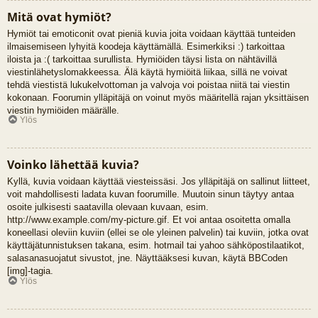
Mitä ovat hymiöt?
Hymiöt tai emoticonit ovat pieniä kuvia joita voidaan käyttää tunteiden
ilmaisemiseen lyhyitä koodeja käyttämällä. Esimerkiksi :) tarkoittaa
iloista ja :( tarkoittaa surullista. Hymiöiden täysi lista on nähtävillä
viestinlähetyslomakkeessa. Älä käytä hymiöitä liikaa, sillä ne voivat
tehdä viestistä lukukelvottoman ja valvoja voi poistaa niitä tai viestin
kokonaan. Foorumin ylläpitäjä on voinut myös määritellä rajan yksittäisen
viestin hymiöiden määrälle.
Ylös
Voinko lähettää kuvia?
Kyllä, kuvia voidaan käyttää viesteissäsi. Jos ylläpitäjä on sallinut liitteet,
voit mahdollisesti ladata kuvan foorumille. Muutoin sinun täytyy antaa
osoite julkisesti saatavilla olevaan kuvaan, esim.
http://www.example.com/my-picture.gif. Et voi antaa osoitetta omalla
koneellasi oleviin kuviin (ellei se ole yleinen palvelin) tai kuviin, jotka ovat
käyttäjätunnistuksen takana, esim. hotmail tai yahoo sähköpostilaatikot,
salasanasuojatut sivustot, jne. Näyttääksesi kuvan, käytä BBCoden
[img]-tagia.
Ylös