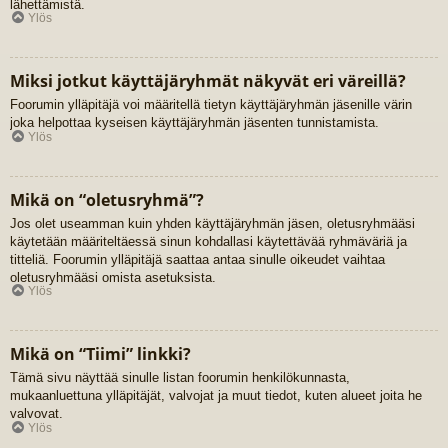
lähettämistä.
Ylös
Miksi jotkut käyttäjäryhmät näkyvät eri väreillä?
Foorumin ylläpitäjä voi määritellä tietyn käyttäjäryhmän jäsenille värin
joka helpottaa kyseisen käyttäjäryhmän jäsenten tunnistamista.
Ylös
Mikä on “oletusryhmä”?
Jos olet useamman kuin yhden käyttäjäryhmän jäsen, oletusryhmääsi
käytetään määriteltäessä sinun kohdallasi käytettävää ryhmäväriä ja
titteliä. Foorumin ylläpitäjä saattaa antaa sinulle oikeudet vaihtaa
oletusryhmääsi omista asetuksista.
Ylös
Mikä on “Tiimi” linkki?
Tämä sivu näyttää sinulle listan foorumin henkilökunnasta,
mukaanluettuna ylläpitäjät, valvojat ja muut tiedot, kuten alueet joita he
valvovat.
Ylös