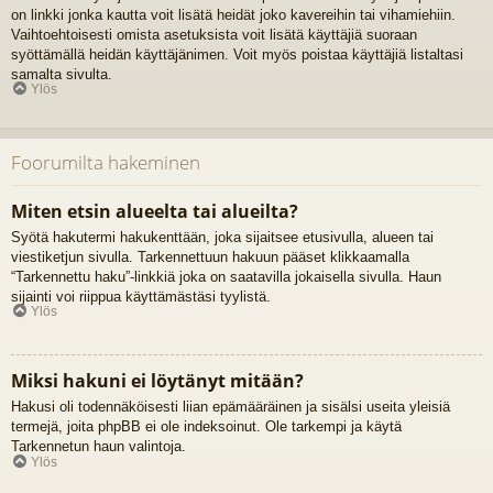
on linkki jonka kautta voit lisätä heidät joko kavereihin tai vihamiehiin.
Vaihtoehtoisesti omista asetuksista voit lisätä käyttäjiä suoraan
syöttämällä heidän käyttäjänimen. Voit myös poistaa käyttäjiä listaltasi
samalta sivulta.
Ylös
Foorumilta hakeminen
Miten etsin alueelta tai alueilta?
Syötä hakutermi hakukenttään, joka sijaitsee etusivulla, alueen tai
viestiketjun sivulla. Tarkennettuun hakuun pääset klikkaamalla
“Tarkennettu haku”-linkkiä joka on saatavilla jokaisella sivulla. Haun
sijainti voi riippua käyttämästäsi tyylistä.
Ylös
Miksi hakuni ei löytänyt mitään?
Hakusi oli todennäköisesti liian epämääräinen ja sisälsi useita yleisiä
termejä, joita phpBB ei ole indeksoinut. Ole tarkempi ja käytä
Tarkennetun haun valintoja.
Ylös