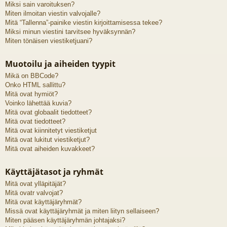
Miksi sain varoituksen?
Miten ilmoitan viestin valvojalle?
Mitä “Tallenna”-painike viestin kirjoittamisessa tekee?
Miksi minun viestini tarvitsee hyväksynnän?
Miten tönäisen viestiketjuani?
Muotoilu ja aiheiden tyypit
Mikä on BBCode?
Onko HTML sallittu?
Mitä ovat hymiöt?
Voinko lähettää kuvia?
Mitä ovat globaalit tiedotteet?
Mitä ovat tiedotteet?
Mitä ovat kiinnitetyt viestiketjut
Mitä ovat lukitut viestiketjut?
Mitä ovat aiheiden kuvakkeet?
Käyttäjätasot ja ryhmät
Mitä ovat ylläpitäjät?
Mitä ovatr valvojat?
Mitä ovat käyttäjäryhmät?
Missä ovat käyttäjäryhmät ja miten liityn sellaiseen?
Miten pääsen käyttäjäryhmän johtajaksi?