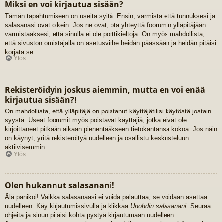
Miksi en voi kirjautua sisään?
Tämän tapahtumiseen on useita syitä. Ensin, varmista että tunnuksesi ja
salasanasi ovat oikein. Jos ne ovat, ota yhteyttä foorumin ylläpitäjään
varmistaaksesi, että sinulla ei ole porttikieltoja. On myös mahdollista,
että sivuston omistajalla on asetusvirhe heidän päässään ja heidän pitäisi
korjata se.
Ylös
Rekisteröidyin joskus aiemmin, mutta en voi enää
kirjautua sisään?!
On mahdollista, että ylläpitäjä on poistanut käyttäjätilisi käytöstä jostain
syystä. Useat foorumit myös poistavat käyttäjiä, jotka eivät ole
kirjoittaneet pitkään aikaan pienentääkseen tietokantansa kokoa. Jos näin
on käynyt, yritä rekisteröityä uudelleen ja osallistu keskusteluun
aktiivisemmin.
Ylös
Olen hukannut salasanani!
Älä panikoi! Vaikka salasanaasi ei voida palauttaa, se voidaan asettaa
uudelleen. Käy kirjautumissivulla ja klikkaa
Unohdin salasanani
. Seuraa
ohjeita ja sinun pitäisi kohta pystyä kirjautumaan uudelleen.