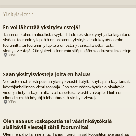
Yksityisviestit
En voi lähettää yksityisviestejä!
Tähän on kolme mahdollista syytä. Et ole rekisteröitynyt ja/tai kirjautunut
sisään, foorumin ylläpitäjä on poistanut yksityisviestit käytöstä koko
foorumilta tai foorumin ylläpitäjä on estänyt sinua lähettämästä
yksityisviestejä. Ota yhteyttä foorumin ylläpitäjään saadaksesi lisätietoja.
Ylös
Saan yksityisviestejä joita en halua!
Voit automaattisesti poistaa yksityisviestit tietyltä käyttäjältä käyttämällä
käyttäjänhallinnan viestisääntöjä. Jos saat väärinkäytöksiä sisältäviä
viestejä tietyltä käyttäjältä, voit raportoida viestit valvojille. Heillä on
oikeudet estää käyttäjiä lähettämästä yksityisviestejä.
Ylös
Olen saanut roskapostia tai väärinkäytöksiä
sisältäviä viestejä tältä foorumilta!
Olemme pahoillamme siitä. Tämän foorumin sähköpostilomake sisältää