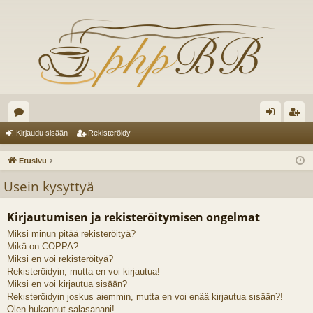
es
irj
ek
Kirjaudu sisään
Rekisteröidy
ku
au
ist
Etusivu
st
du
er
Usein kysyttyä
el
si
öi
Kirjautumisen ja rekisteröitymisen ongelmat
ua
sä
dy
Miksi minun pitää rekisteröityä?
lu
än
Mikä on COPPA?
ee
Miksi en voi rekisteröityä?
Rekisteröidyin, mutta en voi kirjautua!
t
Miksi en voi kirjautua sisään?
Rekisteröidyin joskus aiemmin, mutta en voi enää kirjautua sisään?!
Olen hukannut salasanani!