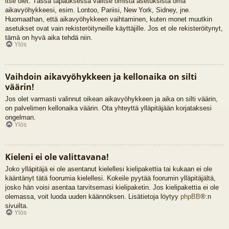
itse olet. Tässä tapauksessa valitse omista asetuksista oma
aikavyöhykkeesi, esim. Lontoo, Pariisi, New York, Sidney, jne.
Huomaathan, että aikavyöhykkeen vaihtaminen, kuten monet muutkin
asetukset ovat vain rekisteröityneille käyttäjille. Jos et ole rekisteröitynyt,
tämä on hyvä aika tehdä niin.
Ylös
Vaihdoin aikavyöhykkeen ja kellonaika on silti
väärin!
Jos olet varmasti valinnut oikean aikavyöhykkeen ja aika on silti väärin,
on palvelimen kellonaika väärin. Ota yhteyttä ylläpitäjään korjataksesi
ongelman.
Ylös
Kieleni ei ole valittavana!
Joko ylläpitäjä ei ole asentanut kielellesi kielipakettia tai kukaan ei ole
kääntänyt tätä foorumia kielellesi. Kokeile pyytää foorumin ylläpitäjältä,
josko hän voisi asentaa tarvitsemasi kielipaketin. Jos kielipakettia ei ole
olemassa, voit luoda uuden käännöksen. Lisätietoja löytyy
phpBB
®:n
sivuilta.
Ylös