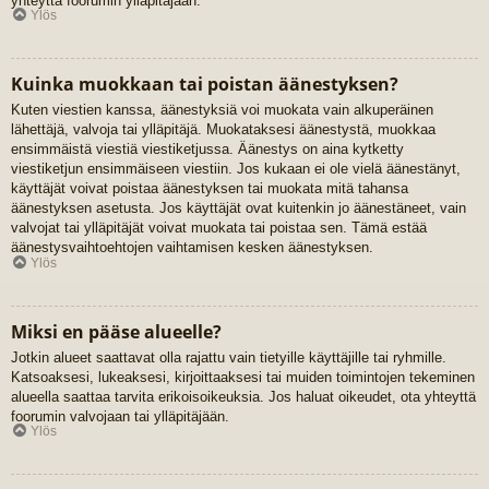
yhteyttä foorumin ylläpitäjään.
Ylös
Kuinka muokkaan tai poistan äänestyksen?
Kuten viestien kanssa, äänestyksiä voi muokata vain alkuperäinen
lähettäjä, valvoja tai ylläpitäjä. Muokataksesi äänestystä, muokkaa
ensimmäistä viestiä viestiketjussa. Äänestys on aina kytketty
viestiketjun ensimmäiseen viestiin. Jos kukaan ei ole vielä äänestänyt,
käyttäjät voivat poistaa äänestyksen tai muokata mitä tahansa
äänestyksen asetusta. Jos käyttäjät ovat kuitenkin jo äänestäneet, vain
valvojat tai ylläpitäjät voivat muokata tai poistaa sen. Tämä estää
äänestysvaihtoehtojen vaihtamisen kesken äänestyksen.
Ylös
Miksi en pääse alueelle?
Jotkin alueet saattavat olla rajattu vain tietyille käyttäjille tai ryhmille.
Katsoaksesi, lukeaksesi, kirjoittaaksesi tai muiden toimintojen tekeminen
alueella saattaa tarvita erikoisoikeuksia. Jos haluat oikeudet, ota yhteyttä
foorumin valvojaan tai ylläpitäjään.
Ylös