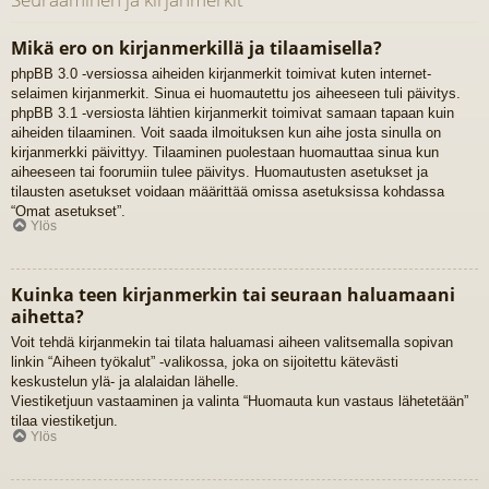
Mikä ero on kirjanmerkillä ja tilaamisella?
phpBB 3.0 -versiossa aiheiden kirjanmerkit toimivat kuten internet-
selaimen kirjanmerkit. Sinua ei huomautettu jos aiheeseen tuli päivitys.
phpBB 3.1 -versiosta lähtien kirjanmerkit toimivat samaan tapaan kuin
aiheiden tilaaminen. Voit saada ilmoituksen kun aihe josta sinulla on
kirjanmerkki päivittyy. Tilaaminen puolestaan huomauttaa sinua kun
aiheeseen tai foorumiin tulee päivitys. Huomautusten asetukset ja
tilausten asetukset voidaan määrittää omissa asetuksissa kohdassa
“Omat asetukset”.
Ylös
Kuinka teen kirjanmerkin tai seuraan haluamaani
aihetta?
Voit tehdä kirjanmekin tai tilata haluamasi aiheen valitsemalla sopivan
linkin “Aiheen työkalut” -valikossa, joka on sijoitettu kätevästi
keskustelun ylä- ja alalaidan lähelle.
Viestiketjuun vastaaminen ja valinta “Huomauta kun vastaus lähetetään”
tilaa viestiketjun.
Ylös