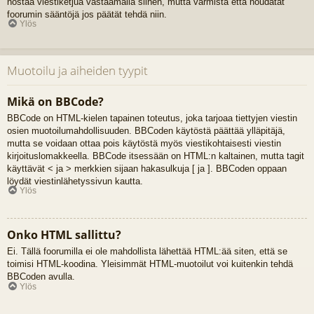
nostaa viestiketjua vastaamalla siihen, mutta varmista että noudatat
foorumin sääntöjä jos päätät tehdä niin.
Ylös
Muotoilu ja aiheiden tyypit
Mikä on BBCode?
BBCode on HTML-kielen tapainen toteutus, joka tarjoaa tiettyjen viestin
osien muotoilumahdollisuuden. BBCoden käytöstä päättää ylläpitäjä,
mutta se voidaan ottaa pois käytöstä myös viestikohtaisesti viestin
kirjoituslomakkeella. BBCode itsessään on HTML:n kaltainen, mutta tagit
käyttävät < ja > merkkien sijaan hakasulkuja [ ja ]. BBCoden oppaan
löydät viestinlähetyssivun kautta.
Ylös
Onko HTML sallittu?
Ei. Tällä foorumilla ei ole mahdollista lähettää HTML:ää siten, että se
toimisi HTML-koodina. Yleisimmät HTML-muotoilut voi kuitenkin tehdä
BBCoden avulla.
Ylös