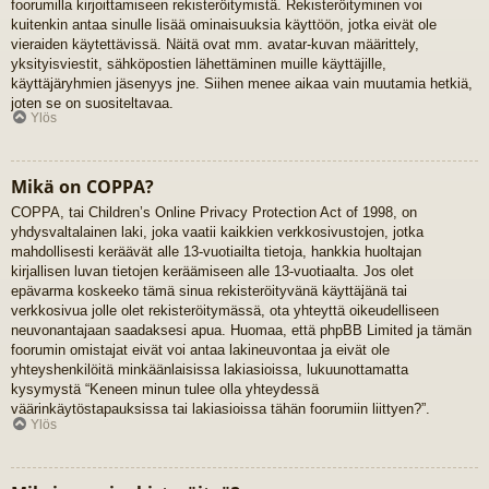
foorumilla kirjoittamiseen rekisteröitymistä. Rekisteröityminen voi
kuitenkin antaa sinulle lisää ominaisuuksia käyttöön, jotka eivät ole
vieraiden käytettävissä. Näitä ovat mm. avatar-kuvan määrittely,
yksityisviestit, sähköpostien lähettäminen muille käyttäjille,
käyttäjäryhmien jäsenyys jne. Siihen menee aikaa vain muutamia hetkiä,
joten se on suositeltavaa.
Ylös
Mikä on COPPA?
COPPA, tai Children’s Online Privacy Protection Act of 1998, on
yhdysvaltalainen laki, joka vaatii kaikkien verkkosivustojen, jotka
mahdollisesti keräävät alle 13-vuotiailta tietoja, hankkia huoltajan
kirjallisen luvan tietojen keräämiseen alle 13-vuotiaalta. Jos olet
epävarma koskeeko tämä sinua rekisteröityvänä käyttäjänä tai
verkkosivua jolle olet rekisteröitymässä, ota yhteyttä oikeudelliseen
neuvonantajaan saadaksesi apua. Huomaa, että phpBB Limited ja tämän
foorumin omistajat eivät voi antaa lakineuvontaa ja eivät ole
yhteyshenkilöitä minkäänlaisissa lakiasioissa, lukuunottamatta
kysymystä “Keneen minun tulee olla yhteydessä
väärinkäytöstapauksissa tai lakiasioissa tähän foorumiin liittyen?”.
Ylös