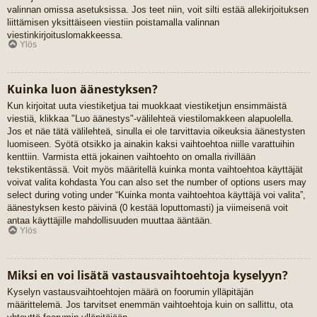
valinnan omissa asetuksissa. Jos teet niin, voit silti estää allekirjoituksen
liittämisen yksittäiseen viestiin poistamalla valinnan
viestinkirjoituslomakkeessa.
Ylös
Kuinka luon äänestyksen?
Kun kirjoitat uuta viestiketjua tai muokkaat viestiketjun ensimmäistä
viestiä, klikkaa "Luo äänestys"-välilehteä viestilomakkeen alapuolella.
Jos et näe tätä välilehteä, sinulla ei ole tarvittavia oikeuksia äänestysten
luomiseen. Syötä otsikko ja ainakin kaksi vaihtoehtoa niille varattuihin
kenttiin. Varmista että jokainen vaihtoehto on omalla rivillään
tekstikentässä. Voit myös määritellä kuinka monta vaihtoehtoa käyttäjät
voivat valita kohdasta You can also set the number of options users may
select during voting under “Kuinka monta vaihtoehtoa käyttäjä voi valita”,
äänestyksen kesto päivinä (0 kestää loputtomasti) ja viimeisenä voit
antaa käyttäjille mahdollisuuden muuttaa ääntään.
Ylös
Miksi en voi lisätä vastausvaihtoehtoja kyselyyn?
Kyselyn vastausvaihtoehtojen määrä on foorumin ylläpitäjän
määrittelemä. Jos tarvitset enemmän vaihtoehtoja kuin on sallittu, ota