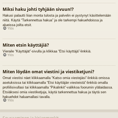
Miksi haku johti tyhjään sivuun!?
Hakusi palautti liian monta tulosta ja palvelin ei pystynyt käsittelemään
niitä. Käytä “Tarkennettua hakua” ja ole tarkempi hakuehdoissa ja
alueissa joilta etsit.
Ylös
Miten etsin käyttäjiä?
Vieraile “Käyttäjät”-sivulla ja klikkaa “Etsi käyttäjä”-linkkiä.
Ylös
Miten löydän omat viestini ja viestiketjuni?
Omat viestisi näet klikkaamalla “Katso omia viestejäsi”-linkkiä omissa
asetuksissa tai klikkaamalla “Etsi käyttäjän viesteistä”-linkkiä omalla
profiilisivullasi tai klikkaamalla “Pikalinkit”-valikkoa foorumin ylälaidassa.
Etsiäksesi omia viestiketjuja, käytä tarkennettua hakua ja täytä sen
hakuehdot haluamallasi tavalla.
Ylös
Seuraaminen ja kirjanmerkit