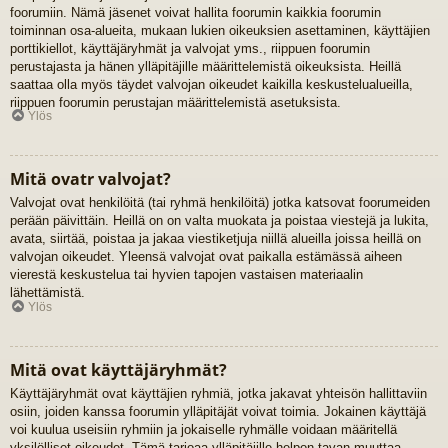
foorumiin. Nämä jäsenet voivat hallita foorumin kaikkia foorumin
toiminnan osa-alueita, mukaan lukien oikeuksien asettaminen, käyttäjien
porttikiellot, käyttäjäryhmät ja valvojat yms., riippuen foorumin
perustajasta ja hänen ylläpitäjille määrittelemistä oikeuksista. Heillä
saattaa olla myös täydet valvojan oikeudet kaikilla keskustelualueilla,
riippuen foorumin perustajan määrittelemistä asetuksista.
Ylös
Mitä ovatr valvojat?
Valvojat ovat henkilöitä (tai ryhmä henkilöitä) jotka katsovat foorumeiden
perään päivittäin. Heillä on on valta muokata ja poistaa viestejä ja lukita,
avata, siirtää, poistaa ja jakaa viestiketjuja niillä alueilla joissa heillä on
valvojan oikeudet. Yleensä valvojat ovat paikalla estämässä aiheen
vierestä keskustelua tai hyvien tapojen vastaisen materiaalin
lähettämistä.
Ylös
Mitä ovat käyttäjäryhmät?
Käyttäjäryhmät ovat käyttäjien ryhmiä, jotka jakavat yhteisön hallittaviin
osiin, joiden kanssa foorumin ylläpitäjät voivat toimia. Jokainen käyttäjä
voi kuulua useisiin ryhmiin ja jokaiselle ryhmälle voidaan määritellä
yksilölliset oikeudet. Tämä tarjoaa ylläpitäjille helpon tavan muuttaa