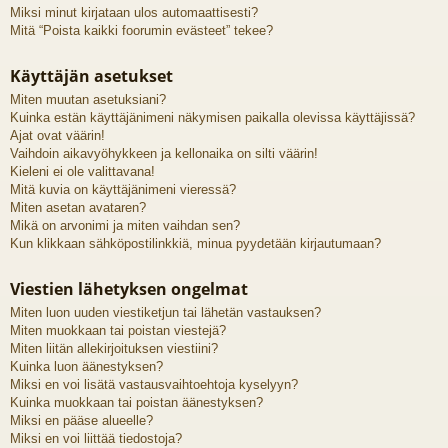
Miksi minut kirjataan ulos automaattisesti?
Mitä “Poista kaikki foorumin evästeet” tekee?
Käyttäjän asetukset
Miten muutan asetuksiani?
Kuinka estän käyttäjänimeni näkymisen paikalla olevissa käyttäjissä?
Ajat ovat väärin!
Vaihdoin aikavyöhykkeen ja kellonaika on silti väärin!
Kieleni ei ole valittavana!
Mitä kuvia on käyttäjänimeni vieressä?
Miten asetan avataren?
Mikä on arvonimi ja miten vaihdan sen?
Kun klikkaan sähköpostilinkkiä, minua pyydetään kirjautumaan?
Viestien lähetyksen ongelmat
Miten luon uuden viestiketjun tai lähetän vastauksen?
Miten muokkaan tai poistan viestejä?
Miten liitän allekirjoituksen viestiini?
Kuinka luon äänestyksen?
Miksi en voi lisätä vastausvaihtoehtoja kyselyyn?
Kuinka muokkaan tai poistan äänestyksen?
Miksi en pääse alueelle?
Miksi en voi liittää tiedostoja?