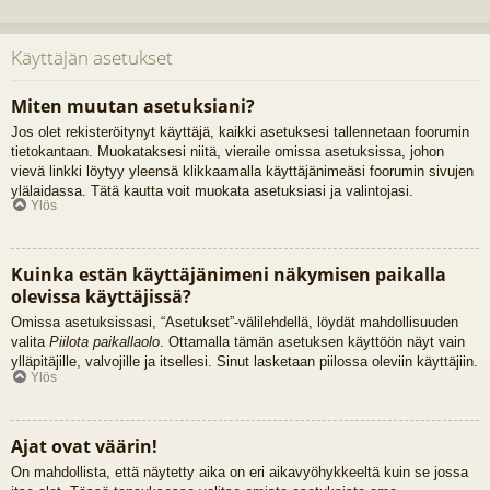
Käyttäjän asetukset
Miten muutan asetuksiani?
Jos olet rekisteröitynyt käyttäjä, kaikki asetuksesi tallennetaan foorumin
tietokantaan. Muokataksesi niitä, vieraile omissa asetuksissa, johon
vievä linkki löytyy yleensä klikkaamalla käyttäjänimeäsi foorumin sivujen
ylälaidassa. Tätä kautta voit muokata asetuksiasi ja valintojasi.
Ylös
Kuinka estän käyttäjänimeni näkymisen paikalla
olevissa käyttäjissä?
Omissa asetuksissasi, “Asetukset”-välilehdellä, löydät mahdollisuuden
valita
Piilota paikallaolo
. Ottamalla tämän asetuksen käyttöön näyt vain
ylläpitäjille, valvojille ja itsellesi. Sinut lasketaan piilossa oleviin käyttäjiin.
Ylös
Ajat ovat väärin!
On mahdollista, että näytetty aika on eri aikavyöhykkeeltä kuin se jossa