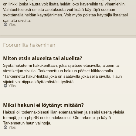
on linkki jonka kautta voit lisätä heidät joko kavereihin tai vihamiehiin.
Vaihtoehtoisesti omista asetuksista voit lisätä käyttäjiä suoraan
syöttämällä heidän käyttäjänimen. Voit myös poistaa käyttäjiä listaltasi
samalta sivulta.
Ylös
Foorumilta hakeminen
Miten etsin alueelta tai alueilta?
Syötä hakutermi hakukenttään, joka sijaitsee etusivulla, alueen tai
viestiketjun sivulla. Tarkennettuun hakuun pääset klikkaamalla
“Tarkennettu haku”-linkkiä joka on saatavilla jokaisella sivulla. Haun
sijainti voi riippua käyttämästäsi tyylistä.
Ylös
Miksi hakuni ei löytänyt mitään?
Hakusi oli todennäköisesti liian epämääräinen ja sisälsi useita yleisiä
termejä, joita phpBB ei ole indeksoinut. Ole tarkempi ja käytä
Tarkennetun haun valintoja.
Ylös