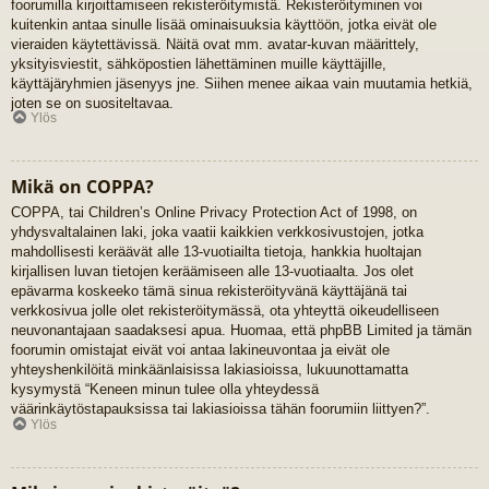
foorumilla kirjoittamiseen rekisteröitymistä. Rekisteröityminen voi
kuitenkin antaa sinulle lisää ominaisuuksia käyttöön, jotka eivät ole
vieraiden käytettävissä. Näitä ovat mm. avatar-kuvan määrittely,
yksityisviestit, sähköpostien lähettäminen muille käyttäjille,
käyttäjäryhmien jäsenyys jne. Siihen menee aikaa vain muutamia hetkiä,
joten se on suositeltavaa.
Ylös
Mikä on COPPA?
COPPA, tai Children’s Online Privacy Protection Act of 1998, on
yhdysvaltalainen laki, joka vaatii kaikkien verkkosivustojen, jotka
mahdollisesti keräävät alle 13-vuotiailta tietoja, hankkia huoltajan
kirjallisen luvan tietojen keräämiseen alle 13-vuotiaalta. Jos olet
epävarma koskeeko tämä sinua rekisteröityvänä käyttäjänä tai
verkkosivua jolle olet rekisteröitymässä, ota yhteyttä oikeudelliseen
neuvonantajaan saadaksesi apua. Huomaa, että phpBB Limited ja tämän
foorumin omistajat eivät voi antaa lakineuvontaa ja eivät ole
yhteyshenkilöitä minkäänlaisissa lakiasioissa, lukuunottamatta
kysymystä “Keneen minun tulee olla yhteydessä
väärinkäytöstapauksissa tai lakiasioissa tähän foorumiin liittyen?”.
Ylös