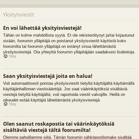
Yksityisviestit
En voi lähettää yksityisviestejä!
Tähän on kolme mahdollista syytä. Et ole rekisteröitynyt ja/tai kirjautunut
sisään, foorumin ylläpitäjä on poistanut yksityisviestit käytöstä koko
foorumilta tai foorumin ylläpitäjä on estänyt sinua lähettämästä
yksityisviestejä. Ota yhteyttä foorumin ylläpitäjään saadaksesi lisätietoja.
Ylös
Saan yksityisviestejä joita en halua!
Voit automaattisesti poistaa yksityisviestit tietyltä käyttäjältä käyttämällä
käyttäjänhallinnan viestisääntöjä. Jos saat väärinkäytöksiä sisältäviä
viestejä tietyltä käyttäjältä, voit raportoida viestit valvojille. Heillä on
oikeudet estää käyttäjiä lähettämästä yksityisviestejä.
Ylös
Olen saanut roskapostia tai väärinkäytöksiä
sisältäviä viestejä tältä foorumilta!
Olemme pahoillamme siitä. Tämän foorumin sähköpostilomake sisältää