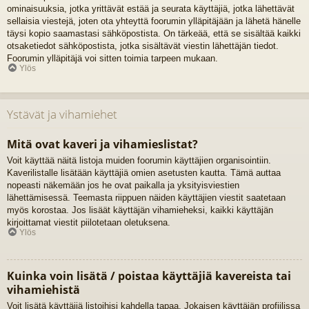
ominaisuuksia, jotka yrittävät estää ja seurata käyttäjiä, jotka lähettävät
sellaisia viestejä, joten ota yhteyttä foorumin ylläpitäjään ja lähetä hänelle
täysi kopio saamastasi sähköpostista. On tärkeää, että se sisältää kaikki
otsaketiedot sähköpostista, jotka sisältävät viestin lähettäjän tiedot.
Foorumin ylläpitäjä voi sitten toimia tarpeen mukaan.
Ylös
Ystävät ja vihamiehet
Mitä ovat kaveri ja vihamieslistat?
Voit käyttää näitä listoja muiden foorumin käyttäjien organisointiin.
Kaverilistalle lisätään käyttäjiä omien asetusten kautta. Tämä auttaa
nopeasti näkemään jos he ovat paikalla ja yksityisviestien
lähettämisessä. Teemasta riippuen näiden käyttäjien viestit saatetaan
myös korostaa. Jos lisäät käyttäjän vihamieheksi, kaikki käyttäjän
kirjoittamat viestit piilotetaan oletuksena.
Ylös
Kuinka voin lisätä / poistaa käyttäjiä kavereista tai
vihamiehistä
Voit lisätä käyttäjiä listoihisi kahdella tapaa. Jokaisen käyttäjän profiilissa