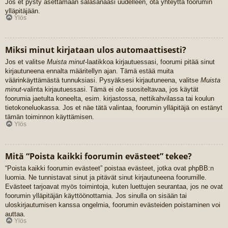
Jos et pysty asettamaan salasanaasi uudelleen, ota yhteyttä foorumin
ylläpitäjään.
Ylös
Miksi minut kirjataan ulos automaattisesti?
Jos et valitse
Muista minut
-laatikkoa kirjautuessasi, foorumi pitää sinut
kirjautuneena ennalta määritellyn ajan. Tämä estää muita
väärinkäyttämästä tunnuksiasi. Pysyäksesi kirjautuneena, valitse
Muista
minut
-valinta kirjautuessasi. Tämä ei ole suositeltavaa, jos käytät
foorumia jaetulta koneelta, esim. kirjastossa, nettikahvilassa tai koulun
tietokoneluokassa. Jos et näe tätä valintaa, foorumin ylläpitäjä on estänyt
tämän toiminnon käyttämisen.
Ylös
Mitä “Poista kaikki foorumin evästeet” tekee?
“Poista kaikki foorumin evästeet” poistaa evästeet, jotka ovat phpBB:n
luomia. Ne tunnistavat sinut ja pitävät sinut kirjautuneena foorumille.
Evästeet tarjoavat myös toimintoja, kuten luettujen seurantaa, jos ne ovat
foorumin ylläpitäjän käyttöönottamia. Jos sinulla on sisään tai
uloskirjautumisen kanssa ongelmia, foorumin evästeiden poistaminen voi
auttaa.
Ylös