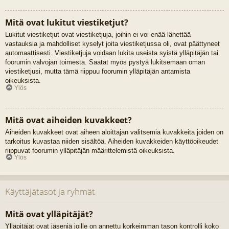
Mitä ovat lukitut viestiketjut?
Lukitut viestiketjut ovat viestiketjuja, joihin ei voi enää lähettää
vastauksia ja mahdolliset kyselyt joita viestiketjussa oli, ovat päättyneet
automaattisesti. Viestiketjuja voidaan lukita useista syistä ylläpitäjän tai
foorumin valvojan toimesta. Saatat myös pystyä lukitsemaan oman
viestiketjusi, mutta tämä riippuu foorumin ylläpitäjän antamista
oikeuksista.
Ylös
Mitä ovat aiheiden kuvakkeet?
Aiheiden kuvakkeet ovat aiheen aloittajan valitsemia kuvakkeita joiden on
tarkoitus kuvastaa niiden sisältöä. Aiheiden kuvakkeiden käyttöoikeudet
riippuvat foorumin ylläpitäjän määrittelemistä oikeuksista.
Ylös
Käyttäjätasot ja ryhmät
Mitä ovat ylläpitäjät?
Ylläpitäjät ovat jäseniä joille on annettu korkeimman tason kontrolli koko