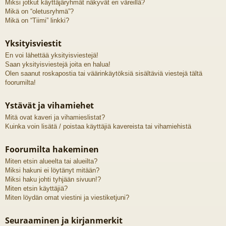
Miksi jotkut käyttäjäryhmät näkyvät eri väreillä?
Mikä on “oletusryhmä”?
Mikä on “Tiimi” linkki?
Yksityisviestit
En voi lähettää yksityisviestejä!
Saan yksityisviestejä joita en halua!
Olen saanut roskapostia tai väärinkäytöksiä sisältäviä viestejä tältä
foorumilta!
Ystävät ja vihamiehet
Mitä ovat kaveri ja vihamieslistat?
Kuinka voin lisätä / poistaa käyttäjiä kavereista tai vihamiehistä
Foorumilta hakeminen
Miten etsin alueelta tai alueilta?
Miksi hakuni ei löytänyt mitään?
Miksi haku johti tyhjään sivuun!?
Miten etsin käyttäjiä?
Miten löydän omat viestini ja viestiketjuni?
Seuraaminen ja kirjanmerkit