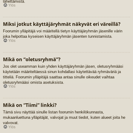
lähettämistä.
Ylös
Miksi jotkut käyttäjäryhmät näkyvät eri väreillä?
Foorumin ylläpitäjä voi määritellä tietyn käyttäjäryhmän jäsenille värin
joka helpottaa kyseisen käyttäjäryhmän jäsenten tunnistamista.
Ylös
Mikä on “oletusryhmä”?
Jos olet useamman kuin yhden käyttäjäryhmän jäsen, oletusryhmääsi
käytetään määriteltäessä sinun kohdallasi käytettävää ryhmäväriä ja
titteliä. Foorumin ylläpitäjä saattaa antaa sinulle oikeudet vaihtaa
oletusryhmääsi omista asetuksista.
Ylös
Mikä on “Tiimi” linkki?
Tämä sivu näyttää sinulle listan foorumin henkilökunnasta,
mukaanluettuna ylläpitäjät, valvojat ja muut tiedot, kuten alueet joita he
valvovat.
Ylös