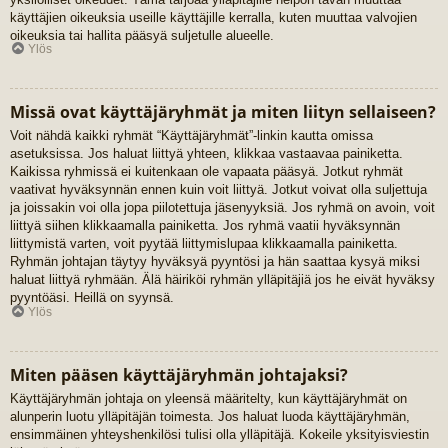
käyttäjien oikeuksia useille käyttäjille kerralla, kuten muuttaa valvojien
oikeuksia tai hallita pääsyä suljetulle alueelle.
Ylös
Missä ovat käyttäjäryhmät ja miten liityn sellaiseen?
Voit nähdä kaikki ryhmät “Käyttäjäryhmät”-linkin kautta omissa
asetuksissa. Jos haluat liittyä yhteen, klikkaa vastaavaa painiketta.
Kaikissa ryhmissä ei kuitenkaan ole vapaata pääsyä. Jotkut ryhmät
vaativat hyväksynnän ennen kuin voit liittyä. Jotkut voivat olla suljettuja
ja joissakin voi olla jopa piilotettuja jäsenyyksiä. Jos ryhmä on avoin, voit
liittyä siihen klikkaamalla painiketta. Jos ryhmä vaatii hyväksynnän
liittymistä varten, voit pyytää liittymislupaa klikkaamalla painiketta.
Ryhmän johtajan täytyy hyväksyä pyyntösi ja hän saattaa kysyä miksi
haluat liittyä ryhmään. Älä häiriköi ryhmän ylläpitäjiä jos he eivät hyväksy
pyyntöäsi. Heillä on syynsä.
Ylös
Miten pääsen käyttäjäryhmän johtajaksi?
Käyttäjäryhmän johtaja on yleensä määritelty, kun käyttäjäryhmät on
alunperin luotu ylläpitäjän toimesta. Jos haluat luoda käyttäjäryhmän,
ensimmäinen yhteyshenkilösi tulisi olla ylläpitäjä. Kokeile yksityisviestin