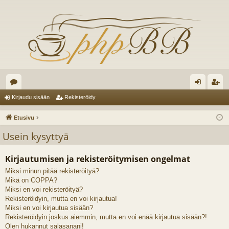
es
irj
ek
Kirjaudu sisään
Rekisteröidy
ku
au
ist
Etusivu
st
du
er
Usein kysyttyä
el
si
öi
Kirjautumisen ja rekisteröitymisen ongelmat
ua
sä
dy
Miksi minun pitää rekisteröityä?
lu
än
Mikä on COPPA?
ee
Miksi en voi rekisteröityä?
Rekisteröidyin, mutta en voi kirjautua!
t
Miksi en voi kirjautua sisään?
Rekisteröidyin joskus aiemmin, mutta en voi enää kirjautua sisään?!
Olen hukannut salasanani!