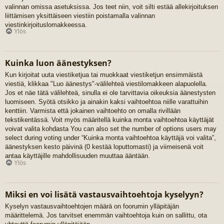
valinnan omissa asetuksissa. Jos teet niin, voit silti estää allekirjoituksen
liittämisen yksittäiseen viestiin poistamalla valinnan
viestinkirjoituslomakkeessa.
Ylös
Kuinka luon äänestyksen?
Kun kirjoitat uuta viestiketjua tai muokkaat viestiketjun ensimmäistä
viestiä, klikkaa "Luo äänestys"-välilehteä viestilomakkeen alapuolella.
Jos et näe tätä välilehteä, sinulla ei ole tarvittavia oikeuksia äänestysten
luomiseen. Syötä otsikko ja ainakin kaksi vaihtoehtoa niille varattuihin
kenttiin. Varmista että jokainen vaihtoehto on omalla rivillään
tekstikentässä. Voit myös määritellä kuinka monta vaihtoehtoa käyttäjät
voivat valita kohdasta You can also set the number of options users may
select during voting under “Kuinka monta vaihtoehtoa käyttäjä voi valita”,
äänestyksen kesto päivinä (0 kestää loputtomasti) ja viimeisenä voit
antaa käyttäjille mahdollisuuden muuttaa ääntään.
Ylös
Miksi en voi lisätä vastausvaihtoehtoja kyselyyn?
Kyselyn vastausvaihtoehtojen määrä on foorumin ylläpitäjän
määrittelemä. Jos tarvitset enemmän vaihtoehtoja kuin on sallittu, ota