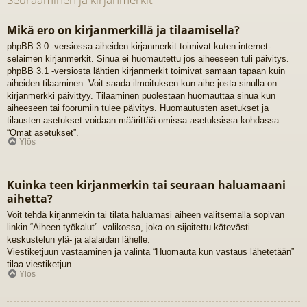
Mikä ero on kirjanmerkillä ja tilaamisella?
phpBB 3.0 -versiossa aiheiden kirjanmerkit toimivat kuten internet-
selaimen kirjanmerkit. Sinua ei huomautettu jos aiheeseen tuli päivitys.
phpBB 3.1 -versiosta lähtien kirjanmerkit toimivat samaan tapaan kuin
aiheiden tilaaminen. Voit saada ilmoituksen kun aihe josta sinulla on
kirjanmerkki päivittyy. Tilaaminen puolestaan huomauttaa sinua kun
aiheeseen tai foorumiin tulee päivitys. Huomautusten asetukset ja
tilausten asetukset voidaan määrittää omissa asetuksissa kohdassa
“Omat asetukset”.
Ylös
Kuinka teen kirjanmerkin tai seuraan haluamaani
aihetta?
Voit tehdä kirjanmekin tai tilata haluamasi aiheen valitsemalla sopivan
linkin “Aiheen työkalut” -valikossa, joka on sijoitettu kätevästi
keskustelun ylä- ja alalaidan lähelle.
Viestiketjuun vastaaminen ja valinta “Huomauta kun vastaus lähetetään”
tilaa viestiketjun.
Ylös