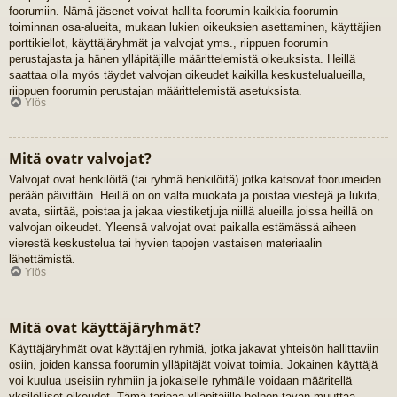
foorumiin. Nämä jäsenet voivat hallita foorumin kaikkia foorumin
toiminnan osa-alueita, mukaan lukien oikeuksien asettaminen, käyttäjien
porttikiellot, käyttäjäryhmät ja valvojat yms., riippuen foorumin
perustajasta ja hänen ylläpitäjille määrittelemistä oikeuksista. Heillä
saattaa olla myös täydet valvojan oikeudet kaikilla keskustelualueilla,
riippuen foorumin perustajan määrittelemistä asetuksista.
Ylös
Mitä ovatr valvojat?
Valvojat ovat henkilöitä (tai ryhmä henkilöitä) jotka katsovat foorumeiden
perään päivittäin. Heillä on on valta muokata ja poistaa viestejä ja lukita,
avata, siirtää, poistaa ja jakaa viestiketjuja niillä alueilla joissa heillä on
valvojan oikeudet. Yleensä valvojat ovat paikalla estämässä aiheen
vierestä keskustelua tai hyvien tapojen vastaisen materiaalin
lähettämistä.
Ylös
Mitä ovat käyttäjäryhmät?
Käyttäjäryhmät ovat käyttäjien ryhmiä, jotka jakavat yhteisön hallittaviin
osiin, joiden kanssa foorumin ylläpitäjät voivat toimia. Jokainen käyttäjä
voi kuulua useisiin ryhmiin ja jokaiselle ryhmälle voidaan määritellä
yksilölliset oikeudet. Tämä tarjoaa ylläpitäjille helpon tavan muuttaa