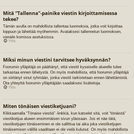
Mitä “Tallenna”-painike viestin kirjoittamisessa
tekee?
Tämän avulla on mahdollista tallentaa luonnoksia, jotka voit kirjoittaa
loppuun ja lähettää myöhemmin. Avataksesi tallennetun luonnoksen,
vieraile komissa asetuksissa.
Ylös
Miksi minun viestini tarvitsee hyväksynnän?
Foorumin ylläpitäjä on päättänyt, että viestit kyseiselle alueelle tulee
tarkastaa ennen lähetystä. On myös mahdollista, että foorumin ylläpitäjä
on siirtänyt sinut ryhmään, jonka viestit tarkistetaan ennen lähettämistä.
Ota yhteyttä foorumin ylläpitäjään saadaksesi lisätietoja.
Ylös
Miten tönäisen viestiketjuani?
Klikkaamalla “Tönaise viestiä” -linkkiä, kun katselet sitä, voit “tönäistä”
viestiketjua alueen ensimmäisen sivun yläosaan. Jos et näe tätä,
viestiketjujen tönäiseminen ei ole sallittua tai aika joka viestiketjujen
tönäisemisen välillä vaaditaan ei ole vielä kulunut. On myös mahdollista