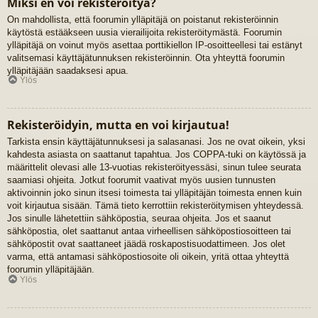
Miksi en voi rekisteröityä?
On mahdollista, että foorumin ylläpitäjä on poistanut rekisteröinnin
käytöstä estääkseen uusia vierailijoita rekisteröitymästä. Foorumin
ylläpitäjä on voinut myös asettaa porttikiellon IP-osoitteellesi tai estänyt
valitsemasi käyttäjätunnuksen rekisteröinnin. Ota yhteyttä foorumin
ylläpitäjään saadaksesi apua.
Ylös
Rekisteröidyin, mutta en voi kirjautua!
Tarkista ensin käyttäjätunnuksesi ja salasanasi. Jos ne ovat oikein, yksi
kahdesta asiasta on saattanut tapahtua. Jos COPPA-tuki on käytössä ja
määrittelit olevasi alle 13-vuotias rekisteröityessäsi, sinun tulee seurata
saamiasi ohjeita. Jotkut foorumit vaativat myös uusien tunnusten
aktivoinnin joko sinun itsesi toimesta tai ylläpitäjän toimesta ennen kuin
voit kirjautua sisään. Tämä tieto kerrottiin rekisteröitymisen yhteydessä.
Jos sinulle lähetettiin sähköpostia, seuraa ohjeita. Jos et saanut
sähköpostia, olet saattanut antaa virheellisen sähköpostiosoitteen tai
sähköpostit ovat saattaneet jäädä roskapostisuodattimeen. Jos olet
varma, että antamasi sähköpostiosoite oli oikein, yritä ottaa yhteyttä
foorumin ylläpitäjään.
Ylös