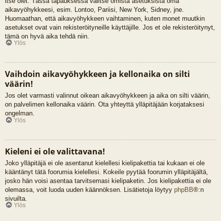
itse olet. Tässä tapauksessa valitse omista asetuksista oma
aikavyöhykkeesi, esim. Lontoo, Pariisi, New York, Sidney, jne.
Huomaathan, että aikavyöhykkeen vaihtaminen, kuten monet muutkin
asetukset ovat vain rekisteröityneille käyttäjille. Jos et ole rekisteröitynyt,
tämä on hyvä aika tehdä niin.
Ylös
Vaihdoin aikavyöhykkeen ja kellonaika on silti
väärin!
Jos olet varmasti valinnut oikean aikavyöhykkeen ja aika on silti väärin,
on palvelimen kellonaika väärin. Ota yhteyttä ylläpitäjään korjataksesi
ongelman.
Ylös
Kieleni ei ole valittavana!
Joko ylläpitäjä ei ole asentanut kielellesi kielipakettia tai kukaan ei ole
kääntänyt tätä foorumia kielellesi. Kokeile pyytää foorumin ylläpitäjältä,
josko hän voisi asentaa tarvitsemasi kielipaketin. Jos kielipakettia ei ole
olemassa, voit luoda uuden käännöksen. Lisätietoja löytyy
phpBB
®:n
sivuilta.
Ylös