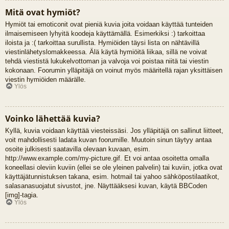
Mitä ovat hymiöt?
Hymiöt tai emoticonit ovat pieniä kuvia joita voidaan käyttää tunteiden
ilmaisemiseen lyhyitä koodeja käyttämällä. Esimerkiksi :) tarkoittaa
iloista ja :( tarkoittaa surullista. Hymiöiden täysi lista on nähtävillä
viestinlähetyslomakkeessa. Älä käytä hymiöitä liikaa, sillä ne voivat
tehdä viestistä lukukelvottoman ja valvoja voi poistaa niitä tai viestin
kokonaan. Foorumin ylläpitäjä on voinut myös määritellä rajan yksittäisen
viestin hymiöiden määrälle.
Ylös
Voinko lähettää kuvia?
Kyllä, kuvia voidaan käyttää viesteissäsi. Jos ylläpitäjä on sallinut liitteet,
voit mahdollisesti ladata kuvan foorumille. Muutoin sinun täytyy antaa
osoite julkisesti saatavilla olevaan kuvaan, esim.
http://www.example.com/my-picture.gif. Et voi antaa osoitetta omalla
koneellasi oleviin kuviin (ellei se ole yleinen palvelin) tai kuviin, jotka ovat
käyttäjätunnistuksen takana, esim. hotmail tai yahoo sähköpostilaatikot,
salasanasuojatut sivustot, jne. Näyttääksesi kuvan, käytä BBCoden
[img]-tagia.
Ylös