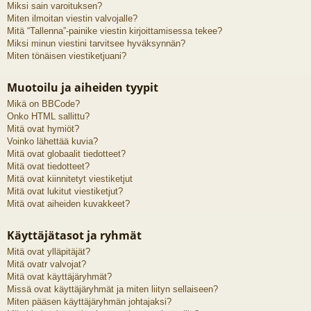
Miksi sain varoituksen?
Miten ilmoitan viestin valvojalle?
Mitä “Tallenna”-painike viestin kirjoittamisessa tekee?
Miksi minun viestini tarvitsee hyväksynnän?
Miten tönäisen viestiketjuani?
Muotoilu ja aiheiden tyypit
Mikä on BBCode?
Onko HTML sallittu?
Mitä ovat hymiöt?
Voinko lähettää kuvia?
Mitä ovat globaalit tiedotteet?
Mitä ovat tiedotteet?
Mitä ovat kiinnitetyt viestiketjut
Mitä ovat lukitut viestiketjut?
Mitä ovat aiheiden kuvakkeet?
Käyttäjätasot ja ryhmät
Mitä ovat ylläpitäjät?
Mitä ovatr valvojat?
Mitä ovat käyttäjäryhmät?
Missä ovat käyttäjäryhmät ja miten liityn sellaiseen?
Miten pääsen käyttäjäryhmän johtajaksi?