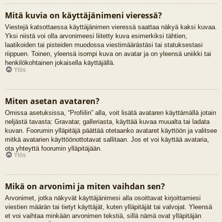
Mitä kuvia on käyttäjänimeni vieressä?
Viestejä katsottaessa käyttäjänimen vieressä saattaa näkyä kaksi kuvaa.
Yksi niistä voi olla arvonimeesi liitetty kuva esimerkiksi tähtien,
laatikoiden tai pisteiden muodossa viestimäärästäsi tai statuksestasi
riippuen. Toinen, yleensä isompi kuva on avatar ja on yleensä uniikki tai
henkilökohtainen jokaisella käyttäjällä.
Ylös
Miten asetan avataren?
Omissa asetuksissa, “Profiilin” alla, voit lisätä avataren käyttämällä jotain
neljästä tavasta: Gravatar, galleriasta, käyttää kuvaa muualta tai ladata
kuvan. Foorumin ylläpitäjä päättää otetaanko avataret käyttöön ja valitsee
mitkä avatarien käyttöönottotavat sallitaan. Jos et voi käyttää avataria,
ota yhteyttä foorumin ylläpitäjään.
Ylös
Mikä on arvonimi ja miten vaihdan sen?
Arvonimet, jotka näkyvät käyttäjänimesi alla osoittavat kirjoittamiesi
viestien määrän tai tietyt käyttäjät, kuten ylläpitäjät tai valvojat. Yleensä
et voi vaihtaa minkään arvonimen tekstiä, sillä nämä ovat ylläpitäjän