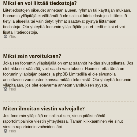
Miksi en voi liittää tiedostoja?
Liitetiedostojen oikeudet annetaan alueen, ryhmän tai käyttäjän mukaan.
Foorumin ylläpitäjä ei välttämättä ole sallinut liitetiedostojen liittämistä
tietyllä alueella tai vain tietyt ryhmät saattavat pystyä liittämään
tiedostoja. Ota yhteyttä foorumin ylläpitäjään jos et tiedä miksi et voi
lisätä liitetiedostoja.
Ylös
Miksi sain varoituksen?
Jokaisen foorumin ylläpitäjällä on omat säännöt heidän sivustollensa. Jos
olet rikkonut sääntöä, voit saada varoituksen. Huomioi, että tämä on
foorumin ylläpitäjän päätös ja phpBB Limitedillä ei ole sivustolla
annettavien varoitusten kanssa mitään tekemistä. Ota yhteyttä foorumin
ylläpitäjään, jos olet epävarma annetun varoituksen syystä.
Ylös
Miten ilmoitan viestin valvojalle?
Jos foorumin ylläpitäjä on sallinut sen, sinun pitäisi nähdä
raportointipainike viestin yhteydessä. Tämän klikkaaminen vie sinut
viestin raportoinnin vaiheiden läpi.
Ylös