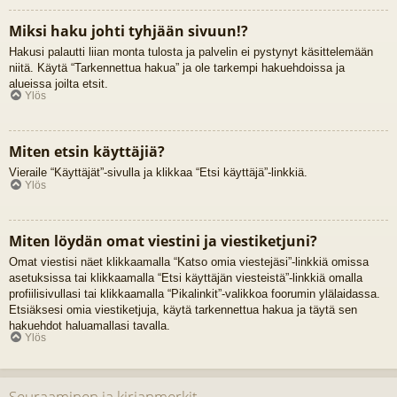
Miksi haku johti tyhjään sivuun!?
Hakusi palautti liian monta tulosta ja palvelin ei pystynyt käsittelemään
niitä. Käytä “Tarkennettua hakua” ja ole tarkempi hakuehdoissa ja
alueissa joilta etsit.
Ylös
Miten etsin käyttäjiä?
Vieraile “Käyttäjät”-sivulla ja klikkaa “Etsi käyttäjä”-linkkiä.
Ylös
Miten löydän omat viestini ja viestiketjuni?
Omat viestisi näet klikkaamalla “Katso omia viestejäsi”-linkkiä omissa
asetuksissa tai klikkaamalla “Etsi käyttäjän viesteistä”-linkkiä omalla
profiilisivullasi tai klikkaamalla “Pikalinkit”-valikkoa foorumin ylälaidassa.
Etsiäksesi omia viestiketjuja, käytä tarkennettua hakua ja täytä sen
hakuehdot haluamallasi tavalla.
Ylös
Seuraaminen ja kirjanmerkit