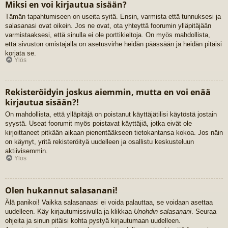
Miksi en voi kirjautua sisään?
Tämän tapahtumiseen on useita syitä. Ensin, varmista että tunnuksesi ja
salasanasi ovat oikein. Jos ne ovat, ota yhteyttä foorumin ylläpitäjään
varmistaaksesi, että sinulla ei ole porttikieltoja. On myös mahdollista,
että sivuston omistajalla on asetusvirhe heidän päässään ja heidän pitäisi
korjata se.
Ylös
Rekisteröidyin joskus aiemmin, mutta en voi enää
kirjautua sisään?!
On mahdollista, että ylläpitäjä on poistanut käyttäjätilisi käytöstä jostain
syystä. Useat foorumit myös poistavat käyttäjiä, jotka eivät ole
kirjoittaneet pitkään aikaan pienentääkseen tietokantansa kokoa. Jos näin
on käynyt, yritä rekisteröityä uudelleen ja osallistu keskusteluun
aktiivisemmin.
Ylös
Olen hukannut salasanani!
Älä panikoi! Vaikka salasanaasi ei voida palauttaa, se voidaan asettaa
uudelleen. Käy kirjautumissivulla ja klikkaa
Unohdin salasanani
. Seuraa
ohjeita ja sinun pitäisi kohta pystyä kirjautumaan uudelleen.