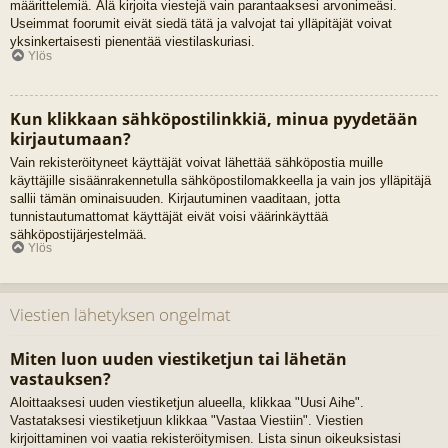
määrittelemiä. Älä kirjoita viestejä vain parantaaksesi arvonimeäsi.
Useimmat foorumit eivät siedä tätä ja valvojat tai ylläpitäjät voivat
yksinkertaisesti pienentää viestilaskuriasi.
Ylös
Kun klikkaan sähköpostilinkkiä, minua pyydetään
kirjautumaan?
Vain rekisteröityneet käyttäjät voivat lähettää sähköpostia muille
käyttäjille sisäänrakennetulla sähköpostilomakkeella ja vain jos ylläpitäjä
sallii tämän ominaisuuden. Kirjautuminen vaaditaan, jotta
tunnistautumattomat käyttäjät eivät voisi väärinkäyttää
sähköpostijärjestelmää.
Ylös
Viestien lähetyksen ongelmat
Miten luon uuden viestiketjun tai lähetän
vastauksen?
Aloittaaksesi uuden viestiketjun alueella, klikkaa "Uusi Aihe".
Vastataksesi viestiketjuun klikkaa "Vastaa Viestiin". Viestien
kirjoittaminen voi vaatia rekisteröitymisen. Lista sinun oikeuksistasi