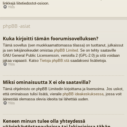
linkkejä liitetiedostot-osioon.
Ylös
phpBB -asiat
Kuka kirjoitti tämän foorumisovelluksen?
Tämä sovellus (sen muokkaamattomassa tilassa) on tuottanut, julkaissut
ja sen tekijänoikeudet omistaa
phpBB Limited
. Se on tehty saataville
GNU General Public Licensenssin, versiolla 2 (GPL-2.0) ja sitä voidaan
jakaa vapaasti. Katso
Tietoja phpBB:stä
saadaksesi lisätietoja.
Ylös
Miksi ominaisuutta X ei ole saatavilla?
Tämä ohjelmisto on phpBB Limitedin kirjoittama ja lisensoima. Jos uskot,
että ominaisuus tulisi lisätä, vieraile
phpBB ideakeskuksessa
, jossa voit
äänestää olemassa olevia ideoita tai lähettää uuden.
Ylös
Keneen minun tulee olla yhteydessä
väärinkäytöstapauksissa tai lakiasioissa tähän