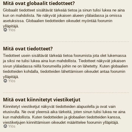
Mitä ovat globaalit tiedotteet?
Globaalit tiedotteet sisältävät tärkeää tietoa ja sinun tulisi lukea ne aina
kun on mahdolista. Ne näkyvät jokaisen alueen ylälaidassa ja omissa
asetuksissa. Globaalien tiedotteiden oikeudet myöntää foorumin
ylläpitäjä.
Ylös
Mitä ovat tiedotteet?
Tiedotteet usein sisältävät tärkeää tietoa foorumista jota olet lukemassa
ja siksi ne tulisi lukea aina kun mahdollista. Tiedotteet näkyvät jokaisen
sivun ylälaidassa niillä foorumeilla joihin ne on lähetetty. Kuten globaalien
tiedotteiden kohdalla, tiedotteiden lähettämisen oikeudet antaa foorumin
ylläpitäjä.
Ylös
Mitä ovat kiinnitetyt viestiketjut
Kiinnitetyt viestiketjut näkyvät tiedotteiden alapuolella ja ovat vain
etusivulla. Ne ovat yleensä aika tärkeitä, joten sinun tulisi lukea ne aina
kun mahdollista. Kuten tiedotteiden ja globaalien tiedotteiden kanssa,
viestiketjujen kiinnittämisen oikeudet määrittelee foorumin ylläpitäjä.
Ylös