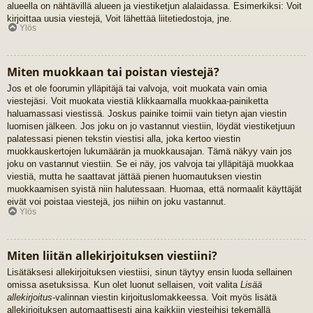
alueella on nähtävillä alueen ja viestiketjun alalaidassa. Esimerkiksi: Voit
kirjoittaa uusia viestejä, Voit lähettää liitetiedostoja, jne.
Ylös
Miten muokkaan tai poistan viestejä?
Jos et ole foorumin ylläpitäjä tai valvoja, voit muokata vain omia
viestejäsi. Voit muokata viestiä klikkaamalla muokkaa-painiketta
haluamassasi viestissä. Joskus painike toimii vain tietyn ajan viestin
luomisen jälkeen. Jos joku on jo vastannut viestiin, löydät viestiketjuun
palatessasi pienen tekstin viestisi alla, joka kertoo viestin
muokkauskertojen lukumäärän ja muokkausajan. Tämä näkyy vain jos
joku on vastannut viestiin. Se ei näy, jos valvoja tai ylläpitäjä muokkaa
viestiä, mutta he saattavat jättää pienen huomautuksen viestin
muokkaamisen syistä niin halutessaan. Huomaa, että normaalit käyttäjät
eivät voi poistaa viestejä, jos niihin on joku vastannut.
Ylös
Miten liitän allekirjoituksen viestiini?
Lisätäksesi allekirjoituksen viestiisi, sinun täytyy ensin luoda sellainen
omissa asetuksissa. Kun olet luonut sellaisen, voit valita
Lisää
allekirjoitus
-valinnan viestin kirjoituslomakkeessa. Voit myös lisätä
allekirjoituksen automaattisesti aina kaikkiin viesteihisi tekemällä