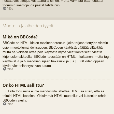
nostaa viestiketjua vastaamalla siihen, mutta varmista että noudatat
foorumin sääntöjä jos päätät tehdä niin.
Ylös
Muotoilu ja aiheiden tyypit
Mikä on BBCode?
BBCode on HTML-kielen tapainen toteutus, joka tarjoaa tiettyjen viestin
osien muotoilumahdollisuuden. BBCoden käytöstä päättää ylläpitäjä,
mutta se voidaan ottaa pois käytöstä myös viestikohtaisesti viestin
kirjoituslomakkeella. BBCode itsessään on HTML:n kaltainen, mutta tagit
käyttävät < ja > merkkien sijaan hakasulkuja [ ja ]. BBCoden oppaan
löydät viestinlähetyssivun kautta.
Ylös
Onko HTML sallittu?
Ei. Tällä foorumilla ei ole mahdollista lähettää HTML:ää siten, että se
toimisi HTML-koodina. Yleisimmät HTML-muotoilut voi kuitenkin tehdä
BBCoden avulla.
Ylös