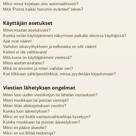
Miksi minut kirjataan ulos automaattisesti?
Mitä “Poista kaikki foorumin evästeet” tekee?
Käyttäjän asetukset
Miten muutan asetuksiani?
Kuinka estän käyttäjänimeni näkymisen paikalla olevissa käyttäjissä?
Ajat ovat väärin!
Vaihdoin aikavyöhykkeen ja kellonaika on silti väärin!
Kieleni ei ole valittavana!
Mitä kuvia on käyttäjänimeni vieressä?
Miten asetan avataren?
Mikä on arvonimi ja miten vaihdan sen?
Kun klikkaan sähköpostilinkkiä, minua pyydetään kirjautumaan?
Viestien lähetyksen ongelmat
Miten luon uuden viestiketjun tai lähetän vastauksen?
Miten muokkaan tai poistan viestejä?
Miten liitän allekirjoituksen viestiini?
Kuinka luon äänestyksen?
Miksi en voi lisätä vastausvaihtoehtoja kyselyyn?
Kuinka muokkaan tai poistan äänestyksen?
Miksi en pääse alueelle?
Miksi en voi liittää tiedostoja?