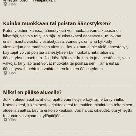
yhteyttä foorumin ylläpitäjään.
Ylös
Kuinka muokkaan tai poistan äänestyksen?
Kuten viestien kanssa, äänestyksiä voi muokata vain alkuperäinen
lähettäjä, valvoja tai ylläpitäjä. Muokataksesi äänestystä, muokkaa
ensimmäistä viestiä viestiketjussa. Äänestys on aina kytketty
viestiketjun ensimmäiseen viestiin. Jos kukaan ei ole vielä äänestänyt,
käyttäjät voivat poistaa äänestyksen tai muokata mitä tahansa
äänestyksen asetusta. Jos käyttäjät ovat kuitenkin jo äänestäneet, vain
valvojat tai ylläpitäjät voivat muokata tai poistaa sen. Tämä estää
äänestysvaihtoehtojen vaihtamisen kesken äänestyksen.
Ylös
Miksi en pääse alueelle?
Jotkin alueet saattavat olla rajattu vain tietyille käyttäjille tai ryhmille.
Katsoaksesi, lukeaksesi, kirjoittaaksesi tai muiden toimintojen tekeminen
alueella saattaa tarvita erikoisoikeuksia. Jos haluat oikeudet, ota yhteyttä
foorumin valvojaan tai ylläpitäjään.
Ylös