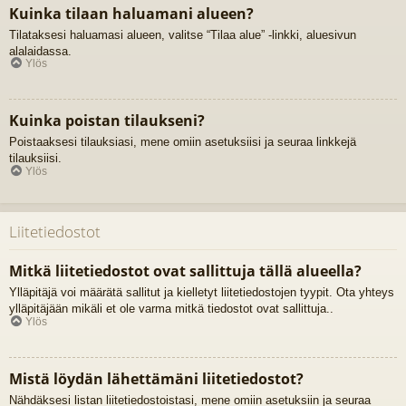
Kuinka tilaan haluamani alueen?
Tilataksesi haluamasi alueen, valitse “Tilaa alue” -linkki, aluesivun
alalaidassa.
Ylös
Kuinka poistan tilaukseni?
Poistaaksesi tilauksiasi, mene omiin asetuksiisi ja seuraa linkkejä
tilauksiisi.
Ylös
Liitetiedostot
Mitkä liitetiedostot ovat sallittuja tällä alueella?
Ylläpitäjä voi määrätä sallitut ja kielletyt liitetiedostojen tyypit. Ota yhteys
ylläpitäjään mikäli et ole varma mitkä tiedostot ovat sallittuja..
Ylös
Mistä löydän lähettämäni liitetiedostot?
Nähdäksesi listan liitetiedostoistasi, mene omiin asetuksiin ja seuraa