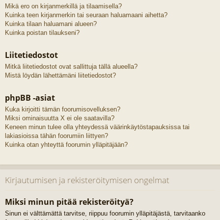
Mikä ero on kirjanmerkillä ja tilaamisella?
Kuinka teen kirjanmerkin tai seuraan haluamaani aihetta?
Kuinka tilaan haluamani alueen?
Kuinka poistan tilaukseni?
Liitetiedostot
Mitkä liitetiedostot ovat sallittuja tällä alueella?
Mistä löydän lähettämäni liitetiedostot?
phpBB -asiat
Kuka kirjoitti tämän foorumisovelluksen?
Miksi ominaisuutta X ei ole saatavilla?
Keneen minun tulee olla yhteydessä väärinkäytöstapauksissa tai
lakiasioissa tähän foorumiin liittyen?
Kuinka otan yhteyttä foorumin ylläpitäjään?
Kirjautumisen ja rekisteröitymisen ongelmat
Miksi minun pitää rekisteröityä?
Sinun ei välttämättä tarvitse, riippuu foorumin ylläpitäjästä, tarvitaanko