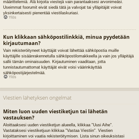
määrittelemiä. Älä kirjoita viestejä vain parantaaksesi arvonimeäsi.
Useimmat foorumit eivät siedä tätä ja valvojat tai ylläpitäjät voivat
yksinkertaisesti pienentää viestilaskuriasi.
Ylös
Kun klikkaan sähköpostilinkkiä, minua pyydetään
kirjautumaan?
Vain rekisteröityneet käyttäjät voivat lähettää sähköpostia muille
käyttäjille sisäänrakennetulla sähköpostilomakkeella ja vain jos ylläpitäjä
sallii tämän ominaisuuden. Kirjautuminen vaaditaan, jotta
tunnistautumattomat käyttäjät eivät voisi väärinkäyttää
sähköpostijärjestelmää.
Ylös
Viestien lähetyksen ongelmat
Miten luon uuden viestiketjun tai lähetän
vastauksen?
Aloittaaksesi uuden viestiketjun alueella, klikkaa "Uusi Aihe".
Vastataksesi viestiketjuun klikkaa "Vastaa Viestiin". Viestien
kirjoittaminen voi vaatia rekisteröitymisen. Lista sinun oikeuksistasi