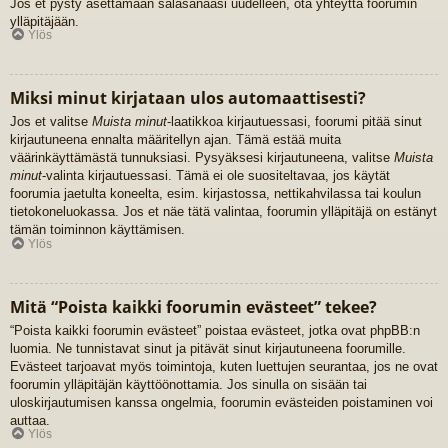
Jos et pysty asettamaan salasanaasi uudelleen, ota yhteyttä foorumin
ylläpitäjään.
Ylös
Miksi minut kirjataan ulos automaattisesti?
Jos et valitse
Muista minut
-laatikkoa kirjautuessasi, foorumi pitää sinut
kirjautuneena ennalta määritellyn ajan. Tämä estää muita
väärinkäyttämästä tunnuksiasi. Pysyäksesi kirjautuneena, valitse
Muista
minut
-valinta kirjautuessasi. Tämä ei ole suositeltavaa, jos käytät
foorumia jaetulta koneelta, esim. kirjastossa, nettikahvilassa tai koulun
tietokoneluokassa. Jos et näe tätä valintaa, foorumin ylläpitäjä on estänyt
tämän toiminnon käyttämisen.
Ylös
Mitä “Poista kaikki foorumin evästeet” tekee?
“Poista kaikki foorumin evästeet” poistaa evästeet, jotka ovat phpBB:n
luomia. Ne tunnistavat sinut ja pitävät sinut kirjautuneena foorumille.
Evästeet tarjoavat myös toimintoja, kuten luettujen seurantaa, jos ne ovat
foorumin ylläpitäjän käyttöönottamia. Jos sinulla on sisään tai
uloskirjautumisen kanssa ongelmia, foorumin evästeiden poistaminen voi
auttaa.
Ylös