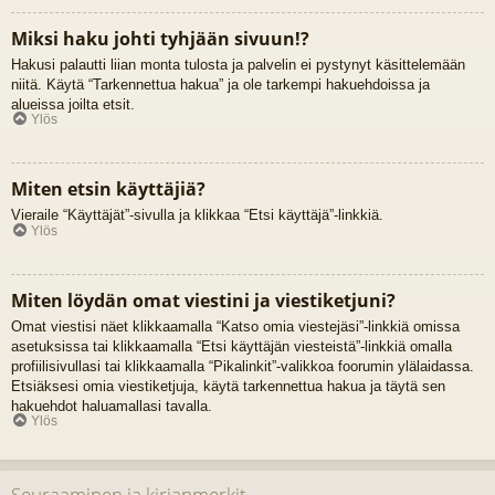
Miksi haku johti tyhjään sivuun!?
Hakusi palautti liian monta tulosta ja palvelin ei pystynyt käsittelemään
niitä. Käytä “Tarkennettua hakua” ja ole tarkempi hakuehdoissa ja
alueissa joilta etsit.
Ylös
Miten etsin käyttäjiä?
Vieraile “Käyttäjät”-sivulla ja klikkaa “Etsi käyttäjä”-linkkiä.
Ylös
Miten löydän omat viestini ja viestiketjuni?
Omat viestisi näet klikkaamalla “Katso omia viestejäsi”-linkkiä omissa
asetuksissa tai klikkaamalla “Etsi käyttäjän viesteistä”-linkkiä omalla
profiilisivullasi tai klikkaamalla “Pikalinkit”-valikkoa foorumin ylälaidassa.
Etsiäksesi omia viestiketjuja, käytä tarkennettua hakua ja täytä sen
hakuehdot haluamallasi tavalla.
Ylös
Seuraaminen ja kirjanmerkit