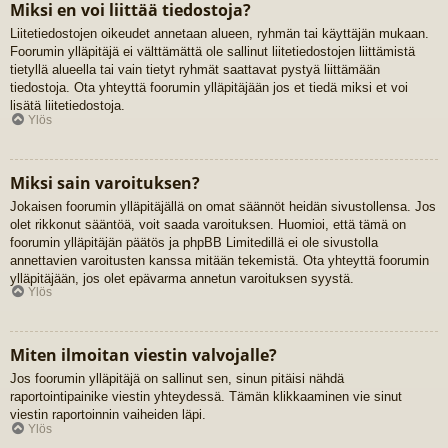
Miksi en voi liittää tiedostoja?
Liitetiedostojen oikeudet annetaan alueen, ryhmän tai käyttäjän mukaan.
Foorumin ylläpitäjä ei välttämättä ole sallinut liitetiedostojen liittämistä
tietyllä alueella tai vain tietyt ryhmät saattavat pystyä liittämään
tiedostoja. Ota yhteyttä foorumin ylläpitäjään jos et tiedä miksi et voi
lisätä liitetiedostoja.
Ylös
Miksi sain varoituksen?
Jokaisen foorumin ylläpitäjällä on omat säännöt heidän sivustollensa. Jos
olet rikkonut sääntöä, voit saada varoituksen. Huomioi, että tämä on
foorumin ylläpitäjän päätös ja phpBB Limitedillä ei ole sivustolla
annettavien varoitusten kanssa mitään tekemistä. Ota yhteyttä foorumin
ylläpitäjään, jos olet epävarma annetun varoituksen syystä.
Ylös
Miten ilmoitan viestin valvojalle?
Jos foorumin ylläpitäjä on sallinut sen, sinun pitäisi nähdä
raportointipainike viestin yhteydessä. Tämän klikkaaminen vie sinut
viestin raportoinnin vaiheiden läpi.
Ylös