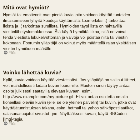
Mitä ovat hymiöt?
Hymiöt tai emoticonit ovat pieniä kuvia joita voidaan käyttää tunteiden
ilmaisemiseen lyhyitä koodeja käyttämällä. Esimerkiksi :) tarkoittaa
iloista ja :( tarkoittaa surullista. Hymiöiden täysi lista on nähtävillä
viestinlähetyslomakkeessa. Älä käytä hymiöitä liikaa, sillä ne voivat
tehdä viestistä lukukelvottoman ja valvoja voi poistaa niitä tai viestin
kokonaan. Foorumin ylläpitäjä on voinut myös määritellä rajan yksittäisen
viestin hymiöiden määrälle.
Ylös
Voinko lähettää kuvia?
Kyllä, kuvia voidaan käyttää viesteissäsi. Jos ylläpitäjä on sallinut liitteet,
voit mahdollisesti ladata kuvan foorumille. Muutoin sinun täytyy antaa
osoite julkisesti saatavilla olevaan kuvaan, esim.
http://www.example.com/my-picture.gif. Et voi antaa osoitetta omalla
koneellasi oleviin kuviin (ellei se ole yleinen palvelin) tai kuviin, jotka ovat
käyttäjätunnistuksen takana, esim. hotmail tai yahoo sähköpostilaatikot,
salasanasuojatut sivustot, jne. Näyttääksesi kuvan, käytä BBCoden
[img]-tagia.
Ylös