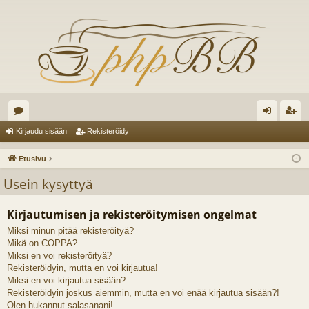
es
irj
ek
Kirjaudu sisään
Rekisteröidy
ku
au
ist
Etusivu
st
du
er
Usein kysyttyä
el
si
öi
Kirjautumisen ja rekisteröitymisen ongelmat
ua
sä
dy
Miksi minun pitää rekisteröityä?
lu
än
Mikä on COPPA?
ee
Miksi en voi rekisteröityä?
Rekisteröidyin, mutta en voi kirjautua!
t
Miksi en voi kirjautua sisään?
Rekisteröidyin joskus aiemmin, mutta en voi enää kirjautua sisään?!
Olen hukannut salasanani!