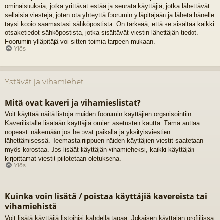
ominaisuuksia, jotka yrittävät estää ja seurata käyttäjiä, jotka lähettävät
sellaisia viestejä, joten ota yhteyttä foorumin ylläpitäjään ja lähetä hänelle
täysi kopio saamastasi sähköpostista. On tärkeää, että se sisältää kaikki
otsaketiedot sähköpostista, jotka sisältävät viestin lähettäjän tiedot.
Foorumin ylläpitäjä voi sitten toimia tarpeen mukaan.
Ylös
Ystävät ja vihamiehet
Mitä ovat kaveri ja vihamieslistat?
Voit käyttää näitä listoja muiden foorumin käyttäjien organisointiin.
Kaverilistalle lisätään käyttäjiä omien asetusten kautta. Tämä auttaa
nopeasti näkemään jos he ovat paikalla ja yksityisviestien
lähettämisessä. Teemasta riippuen näiden käyttäjien viestit saatetaan
myös korostaa. Jos lisäät käyttäjän vihamieheksi, kaikki käyttäjän
kirjoittamat viestit piilotetaan oletuksena.
Ylös
Kuinka voin lisätä / poistaa käyttäjiä kavereista tai
vihamiehistä
Voit lisätä käyttäjiä listoihisi kahdella tapaa. Jokaisen käyttäjän profiilissa