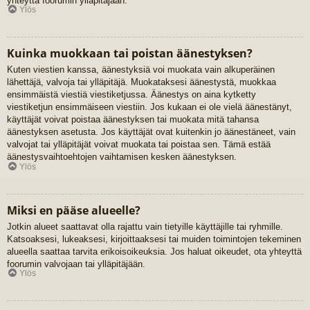
yhteyttä foorumin ylläpitäjään.
Ylös
Kuinka muokkaan tai poistan äänestyksen?
Kuten viestien kanssa, äänestyksiä voi muokata vain alkuperäinen
lähettäjä, valvoja tai ylläpitäjä. Muokataksesi äänestystä, muokkaa
ensimmäistä viestiä viestiketjussa. Äänestys on aina kytketty
viestiketjun ensimmäiseen viestiin. Jos kukaan ei ole vielä äänestänyt,
käyttäjät voivat poistaa äänestyksen tai muokata mitä tahansa
äänestyksen asetusta. Jos käyttäjät ovat kuitenkin jo äänestäneet, vain
valvojat tai ylläpitäjät voivat muokata tai poistaa sen. Tämä estää
äänestysvaihtoehtojen vaihtamisen kesken äänestyksen.
Ylös
Miksi en pääse alueelle?
Jotkin alueet saattavat olla rajattu vain tietyille käyttäjille tai ryhmille.
Katsoaksesi, lukeaksesi, kirjoittaaksesi tai muiden toimintojen tekeminen
alueella saattaa tarvita erikoisoikeuksia. Jos haluat oikeudet, ota yhteyttä
foorumin valvojaan tai ylläpitäjään.
Ylös