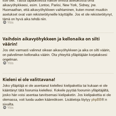
itse olet. Tässä tapauksessa valitse omista asetuksista oma
aikavyöhykkeesi, esim. Lontoo, Pariisi, New York, Sidney, jne.
Huomaathan, että aikavyöhykkeen vaihtaminen, kuten monet muutkin
asetukset ovat vain rekisteröityneille käyttäjille. Jos et ole rekisteröitynyt,
tämä on hyvä aika tehdä niin.
Ylös
Vaihdoin aikavyöhykkeen ja kellonaika on silti
väärin!
Jos olet varmasti valinnut oikean aikavyöhykkeen ja aika on silti väärin,
on palvelimen kellonaika väärin. Ota yhteyttä ylläpitäjään korjataksesi
ongelman.
Ylös
Kieleni ei ole valittavana!
Joko ylläpitäjä ei ole asentanut kielellesi kielipakettia tai kukaan ei ole
kääntänyt tätä foorumia kielellesi. Kokeile pyytää foorumin ylläpitäjältä,
josko hän voisi asentaa tarvitsemasi kielipaketin. Jos kielipakettia ei ole
olemassa, voit luoda uuden käännöksen. Lisätietoja löytyy
phpBB
®:n
sivuilta.
Ylös