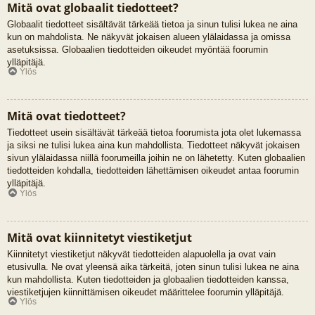
Mitä ovat globaalit tiedotteet?
Globaalit tiedotteet sisältävät tärkeää tietoa ja sinun tulisi lukea ne aina
kun on mahdolista. Ne näkyvät jokaisen alueen ylälaidassa ja omissa
asetuksissa. Globaalien tiedotteiden oikeudet myöntää foorumin
ylläpitäjä.
Ylös
Mitä ovat tiedotteet?
Tiedotteet usein sisältävät tärkeää tietoa foorumista jota olet lukemassa
ja siksi ne tulisi lukea aina kun mahdollista. Tiedotteet näkyvät jokaisen
sivun ylälaidassa niillä foorumeilla joihin ne on lähetetty. Kuten globaalien
tiedotteiden kohdalla, tiedotteiden lähettämisen oikeudet antaa foorumin
ylläpitäjä.
Ylös
Mitä ovat kiinnitetyt viestiketjut
Kiinnitetyt viestiketjut näkyvät tiedotteiden alapuolella ja ovat vain
etusivulla. Ne ovat yleensä aika tärkeitä, joten sinun tulisi lukea ne aina
kun mahdollista. Kuten tiedotteiden ja globaalien tiedotteiden kanssa,
viestiketjujen kiinnittämisen oikeudet määrittelee foorumin ylläpitäjä.
Ylös