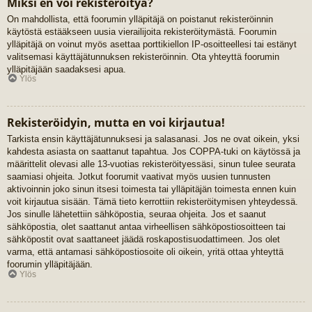
Miksi en voi rekisteröityä?
On mahdollista, että foorumin ylläpitäjä on poistanut rekisteröinnin
käytöstä estääkseen uusia vierailijoita rekisteröitymästä. Foorumin
ylläpitäjä on voinut myös asettaa porttikiellon IP-osoitteellesi tai estänyt
valitsemasi käyttäjätunnuksen rekisteröinnin. Ota yhteyttä foorumin
ylläpitäjään saadaksesi apua.
Ylös
Rekisteröidyin, mutta en voi kirjautua!
Tarkista ensin käyttäjätunnuksesi ja salasanasi. Jos ne ovat oikein, yksi
kahdesta asiasta on saattanut tapahtua. Jos COPPA-tuki on käytössä ja
määrittelit olevasi alle 13-vuotias rekisteröityessäsi, sinun tulee seurata
saamiasi ohjeita. Jotkut foorumit vaativat myös uusien tunnusten
aktivoinnin joko sinun itsesi toimesta tai ylläpitäjän toimesta ennen kuin
voit kirjautua sisään. Tämä tieto kerrottiin rekisteröitymisen yhteydessä.
Jos sinulle lähetettiin sähköpostia, seuraa ohjeita. Jos et saanut
sähköpostia, olet saattanut antaa virheellisen sähköpostiosoitteen tai
sähköpostit ovat saattaneet jäädä roskapostisuodattimeen. Jos olet
varma, että antamasi sähköpostiosoite oli oikein, yritä ottaa yhteyttä
foorumin ylläpitäjään.
Ylös