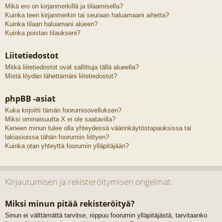
Mikä ero on kirjanmerkillä ja tilaamisella?
Kuinka teen kirjanmerkin tai seuraan haluamaani aihetta?
Kuinka tilaan haluamani alueen?
Kuinka poistan tilaukseni?
Liitetiedostot
Mitkä liitetiedostot ovat sallittuja tällä alueella?
Mistä löydän lähettämäni liitetiedostot?
phpBB -asiat
Kuka kirjoitti tämän foorumisovelluksen?
Miksi ominaisuutta X ei ole saatavilla?
Keneen minun tulee olla yhteydessä väärinkäytöstapauksissa tai
lakiasioissa tähän foorumiin liittyen?
Kuinka otan yhteyttä foorumin ylläpitäjään?
Kirjautumisen ja rekisteröitymisen ongelmat
Miksi minun pitää rekisteröityä?
Sinun ei välttämättä tarvitse, riippuu foorumin ylläpitäjästä, tarvitaanko