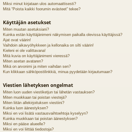
Miksi minut kirjataan ulos automaattisesti?
Mitä “Poista kaikki foorumin evästeet” tekee?
Käyttäjän asetukset
Miten muutan asetuksiani?
Kuinka estän käyttäjänimeni näkymisen paikalla olevissa käyttäjissä?
Ajat ovat väärin!
Vaihdoin aikavyöhykkeen ja kellonaika on silti väärin!
Kieleni ei ole valittavana!
Mitä kuvia on käyttäjänimeni vieressä?
Miten asetan avataren?
Mikä on arvonimi ja miten vaihdan sen?
Kun klikkaan sähköpostilinkkiä, minua pyydetään kirjautumaan?
Viestien lähetyksen ongelmat
Miten luon uuden viestiketjun tai lähetän vastauksen?
Miten muokkaan tai poistan viestejä?
Miten liitän allekirjoituksen viestiini?
Kuinka luon äänestyksen?
Miksi en voi lisätä vastausvaihtoehtoja kyselyyn?
Kuinka muokkaan tai poistan äänestyksen?
Miksi en pääse alueelle?
Miksi en voi liittää tiedostoja?