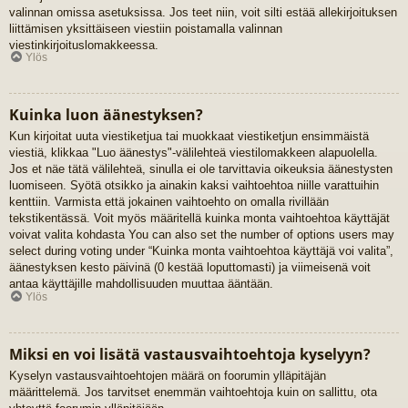
valinnan omissa asetuksissa. Jos teet niin, voit silti estää allekirjoituksen
liittämisen yksittäiseen viestiin poistamalla valinnan
viestinkirjoituslomakkeessa.
Ylös
Kuinka luon äänestyksen?
Kun kirjoitat uuta viestiketjua tai muokkaat viestiketjun ensimmäistä
viestiä, klikkaa "Luo äänestys"-välilehteä viestilomakkeen alapuolella.
Jos et näe tätä välilehteä, sinulla ei ole tarvittavia oikeuksia äänestysten
luomiseen. Syötä otsikko ja ainakin kaksi vaihtoehtoa niille varattuihin
kenttiin. Varmista että jokainen vaihtoehto on omalla rivillään
tekstikentässä. Voit myös määritellä kuinka monta vaihtoehtoa käyttäjät
voivat valita kohdasta You can also set the number of options users may
select during voting under “Kuinka monta vaihtoehtoa käyttäjä voi valita”,
äänestyksen kesto päivinä (0 kestää loputtomasti) ja viimeisenä voit
antaa käyttäjille mahdollisuuden muuttaa ääntään.
Ylös
Miksi en voi lisätä vastausvaihtoehtoja kyselyyn?
Kyselyn vastausvaihtoehtojen määrä on foorumin ylläpitäjän
määrittelemä. Jos tarvitset enemmän vaihtoehtoja kuin on sallittu, ota