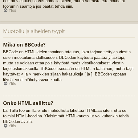
nostaa viestiketjua vastaamalla siihen, mutta varmista että noudatat
foorumin sääntöjä jos päätät tehdä niin.
Ylös
Muotoilu ja aiheiden tyypit
Mikä on BBCode?
BBCode on HTML-kielen tapainen toteutus, joka tarjoaa tiettyjen viestin
osien muotoilumahdollisuuden. BBCoden käytöstä päättää ylläpitäjä,
mutta se voidaan ottaa pois käytöstä myös viestikohtaisesti viestin
kirjoituslomakkeella. BBCode itsessään on HTML:n kaltainen, mutta tagit
käyttävät < ja > merkkien sijaan hakasulkuja [ ja ]. BBCoden oppaan
löydät viestinlähetyssivun kautta.
Ylös
Onko HTML sallittu?
Ei. Tällä foorumilla ei ole mahdollista lähettää HTML:ää siten, että se
toimisi HTML-koodina. Yleisimmät HTML-muotoilut voi kuitenkin tehdä
BBCoden avulla.
Ylös