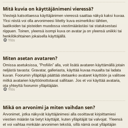
Mitä kuvia on käyttäjänimeni vieressä?
Viestejä katsottaessa käyttäjänimen vieressä saattaa näkyä kaksi kuvaa.
Yksi niistä voi olla arvonimeesi liitetty kuva esimerkiksi tähtien,
laatikoiden tai pisteiden muodossa viestimäärästäsi tai statuksestasi
riippuen. Toinen, yleensä isompi kuva on avatar ja on yleensä uniikki tai
henkilökohtainen jokaisella käyttäjällä.
Ylös
Miten asetan avataren?
Omissa asetuksissa, “Profiilin” alla, voit lisätä avataren käyttämällä jotain
neljästä tavasta: Gravatar, galleriasta, käyttää kuvaa muualta tai ladata
kuvan. Foorumin ylläpitäjä päättää otetaanko avataret käyttöön ja valitsee
mitkä avatarien käyttöönottotavat sallitaan. Jos et voi käyttää avataria,
ota yhteyttä foorumin ylläpitäjään.
Ylös
Mikä on arvonimi ja miten vaihdan sen?
Arvonimet, jotka näkyvät käyttäjänimesi alla osoittavat kirjoittamiesi
viestien määrän tai tietyt käyttäjät, kuten ylläpitäjät tai valvojat. Yleensä
et voi vaihtaa minkään arvonimen tekstiä, sillä nämä ovat ylläpitäjän