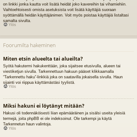
on linkki jonka kautta voit lisätä heidät joko kavereihin tai vihamiehiin.
Vaihtoehtoisesti omista asetuksista voit lisätä käyttäjiä suoraan
syöttämällä heidän käyttäjänimen. Voit myös poistaa käyttäjiä listaltasi
samalta sivulta.
Ylös
Foorumilta hakeminen
Miten etsin alueelta tai alueilta?
Syötä hakutermi hakukenttään, joka sijaitsee etusivulla, alueen tai
viestiketjun sivulla. Tarkennettuun hakuun pääset klikkaamalla
“Tarkennettu haku”-linkkiä joka on saatavilla jokaisella sivulla. Haun
sijainti voi riippua käyttämästäsi tyylistä.
Ylös
Miksi hakuni ei löytänyt mitään?
Hakusi oli todennäköisesti liian epämääräinen ja sisälsi useita yleisiä
termejä, joita phpBB ei ole indeksoinut. Ole tarkempi ja käytä
Tarkennetun haun valintoja.
Ylös