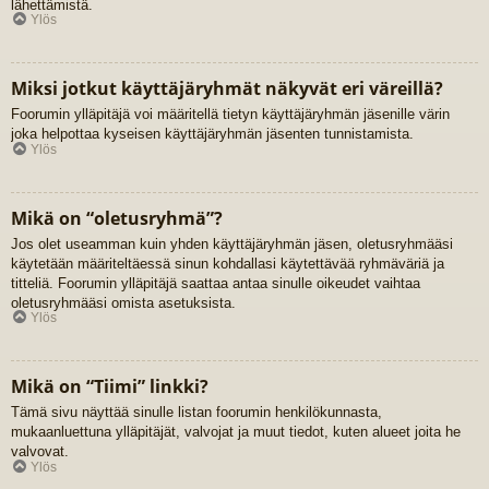
lähettämistä.
Ylös
Miksi jotkut käyttäjäryhmät näkyvät eri väreillä?
Foorumin ylläpitäjä voi määritellä tietyn käyttäjäryhmän jäsenille värin
joka helpottaa kyseisen käyttäjäryhmän jäsenten tunnistamista.
Ylös
Mikä on “oletusryhmä”?
Jos olet useamman kuin yhden käyttäjäryhmän jäsen, oletusryhmääsi
käytetään määriteltäessä sinun kohdallasi käytettävää ryhmäväriä ja
titteliä. Foorumin ylläpitäjä saattaa antaa sinulle oikeudet vaihtaa
oletusryhmääsi omista asetuksista.
Ylös
Mikä on “Tiimi” linkki?
Tämä sivu näyttää sinulle listan foorumin henkilökunnasta,
mukaanluettuna ylläpitäjät, valvojat ja muut tiedot, kuten alueet joita he
valvovat.
Ylös