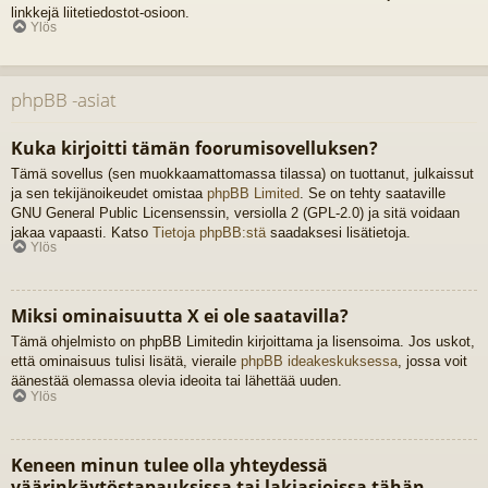
linkkejä liitetiedostot-osioon.
Ylös
phpBB -asiat
Kuka kirjoitti tämän foorumisovelluksen?
Tämä sovellus (sen muokkaamattomassa tilassa) on tuottanut, julkaissut
ja sen tekijänoikeudet omistaa
phpBB Limited
. Se on tehty saataville
GNU General Public Licensenssin, versiolla 2 (GPL-2.0) ja sitä voidaan
jakaa vapaasti. Katso
Tietoja phpBB:stä
saadaksesi lisätietoja.
Ylös
Miksi ominaisuutta X ei ole saatavilla?
Tämä ohjelmisto on phpBB Limitedin kirjoittama ja lisensoima. Jos uskot,
että ominaisuus tulisi lisätä, vieraile
phpBB ideakeskuksessa
, jossa voit
äänestää olemassa olevia ideoita tai lähettää uuden.
Ylös
Keneen minun tulee olla yhteydessä
väärinkäytöstapauksissa tai lakiasioissa tähän