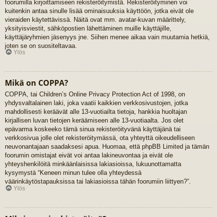
foorumilla kirjoittamiseen rekisteröitymistä. Rekisteröityminen voi
kuitenkin antaa sinulle lisää ominaisuuksia käyttöön, jotka eivät ole
vieraiden käytettävissä. Näitä ovat mm. avatar-kuvan määrittely,
yksityisviestit, sähköpostien lähettäminen muille käyttäjille,
käyttäjäryhmien jäsenyys jne. Siihen menee aikaa vain muutamia hetkiä,
joten se on suositeltavaa.
Ylös
Mikä on COPPA?
COPPA, tai Children’s Online Privacy Protection Act of 1998, on
yhdysvaltalainen laki, joka vaatii kaikkien verkkosivustojen, jotka
mahdollisesti keräävät alle 13-vuotiailta tietoja, hankkia huoltajan
kirjallisen luvan tietojen keräämiseen alle 13-vuotiaalta. Jos olet
epävarma koskeeko tämä sinua rekisteröityvänä käyttäjänä tai
verkkosivua jolle olet rekisteröitymässä, ota yhteyttä oikeudelliseen
neuvonantajaan saadaksesi apua. Huomaa, että phpBB Limited ja tämän
foorumin omistajat eivät voi antaa lakineuvontaa ja eivät ole
yhteyshenkilöitä minkäänlaisissa lakiasioissa, lukuunottamatta
kysymystä “Keneen minun tulee olla yhteydessä
väärinkäytöstapauksissa tai lakiasioissa tähän foorumiin liittyen?”.
Ylös