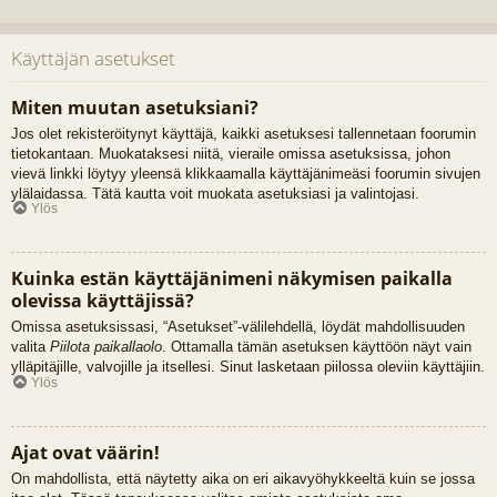
Käyttäjän asetukset
Miten muutan asetuksiani?
Jos olet rekisteröitynyt käyttäjä, kaikki asetuksesi tallennetaan foorumin
tietokantaan. Muokataksesi niitä, vieraile omissa asetuksissa, johon
vievä linkki löytyy yleensä klikkaamalla käyttäjänimeäsi foorumin sivujen
ylälaidassa. Tätä kautta voit muokata asetuksiasi ja valintojasi.
Ylös
Kuinka estän käyttäjänimeni näkymisen paikalla
olevissa käyttäjissä?
Omissa asetuksissasi, “Asetukset”-välilehdellä, löydät mahdollisuuden
valita
Piilota paikallaolo
. Ottamalla tämän asetuksen käyttöön näyt vain
ylläpitäjille, valvojille ja itsellesi. Sinut lasketaan piilossa oleviin käyttäjiin.
Ylös
Ajat ovat väärin!
On mahdollista, että näytetty aika on eri aikavyöhykkeeltä kuin se jossa