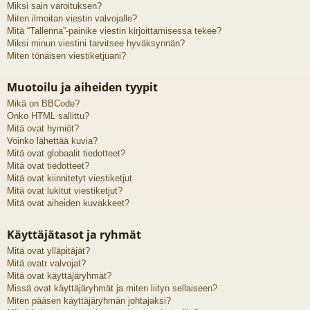
Miksi sain varoituksen?
Miten ilmoitan viestin valvojalle?
Mitä “Tallenna”-painike viestin kirjoittamisessa tekee?
Miksi minun viestini tarvitsee hyväksynnän?
Miten tönäisen viestiketjuani?
Muotoilu ja aiheiden tyypit
Mikä on BBCode?
Onko HTML sallittu?
Mitä ovat hymiöt?
Voinko lähettää kuvia?
Mitä ovat globaalit tiedotteet?
Mitä ovat tiedotteet?
Mitä ovat kiinnitetyt viestiketjut
Mitä ovat lukitut viestiketjut?
Mitä ovat aiheiden kuvakkeet?
Käyttäjätasot ja ryhmät
Mitä ovat ylläpitäjät?
Mitä ovatr valvojat?
Mitä ovat käyttäjäryhmät?
Missä ovat käyttäjäryhmät ja miten liityn sellaiseen?
Miten pääsen käyttäjäryhmän johtajaksi?