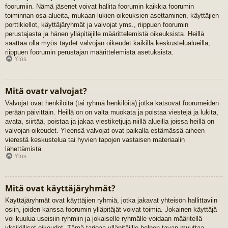
foorumiin. Nämä jäsenet voivat hallita foorumin kaikkia foorumin
toiminnan osa-alueita, mukaan lukien oikeuksien asettaminen, käyttäjien
porttikiellot, käyttäjäryhmät ja valvojat yms., riippuen foorumin
perustajasta ja hänen ylläpitäjille määrittelemistä oikeuksista. Heillä
saattaa olla myös täydet valvojan oikeudet kaikilla keskustelualueilla,
riippuen foorumin perustajan määrittelemistä asetuksista.
Ylös
Mitä ovatr valvojat?
Valvojat ovat henkilöitä (tai ryhmä henkilöitä) jotka katsovat foorumeiden
perään päivittäin. Heillä on on valta muokata ja poistaa viestejä ja lukita,
avata, siirtää, poistaa ja jakaa viestiketjuja niillä alueilla joissa heillä on
valvojan oikeudet. Yleensä valvojat ovat paikalla estämässä aiheen
vierestä keskustelua tai hyvien tapojen vastaisen materiaalin
lähettämistä.
Ylös
Mitä ovat käyttäjäryhmät?
Käyttäjäryhmät ovat käyttäjien ryhmiä, jotka jakavat yhteisön hallittaviin
osiin, joiden kanssa foorumin ylläpitäjät voivat toimia. Jokainen käyttäjä
voi kuulua useisiin ryhmiin ja jokaiselle ryhmälle voidaan määritellä
yksilölliset oikeudet. Tämä tarjoaa ylläpitäjille helpon tavan muuttaa