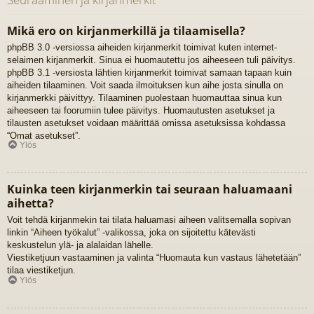
Mikä ero on kirjanmerkillä ja tilaamisella?
phpBB 3.0 -versiossa aiheiden kirjanmerkit toimivat kuten internet-
selaimen kirjanmerkit. Sinua ei huomautettu jos aiheeseen tuli päivitys.
phpBB 3.1 -versiosta lähtien kirjanmerkit toimivat samaan tapaan kuin
aiheiden tilaaminen. Voit saada ilmoituksen kun aihe josta sinulla on
kirjanmerkki päivittyy. Tilaaminen puolestaan huomauttaa sinua kun
aiheeseen tai foorumiin tulee päivitys. Huomautusten asetukset ja
tilausten asetukset voidaan määrittää omissa asetuksissa kohdassa
“Omat asetukset”.
Ylös
Kuinka teen kirjanmerkin tai seuraan haluamaani
aihetta?
Voit tehdä kirjanmekin tai tilata haluamasi aiheen valitsemalla sopivan
linkin “Aiheen työkalut” -valikossa, joka on sijoitettu kätevästi
keskustelun ylä- ja alalaidan lähelle.
Viestiketjuun vastaaminen ja valinta “Huomauta kun vastaus lähetetään”
tilaa viestiketjun.
Ylös