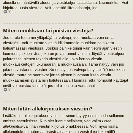
alueella on nähtävillä alueen ja viestiketjun alalaidassa. Esimerkiksi: Voit
kirjoittaa uusia viestejä, Voit lähettää liitetiedostoja, jne.
Ylös
Miten muokkaan tai poistan viestejä?
Jos et ole foorumin ylläpitäjä tai valvoja, voit muokata vain omia
viestejäsi. Voit muokata viestiä klikkaamalla muokkaa-painiketta
haluamassasi viestissä. Joskus painike toimii vain tietyn ajan viestin
luomisen jälkeen. Jos joku on jo vastannut viestiin, löydät viestiketjuun
palatessasi pienen tekstin viestisi alla, joka kertoo viestin
muokkauskertojen lukumäärän ja muokkausajan. Tämä näkyy vain jos
joku on vastannut viestiin. Se ei näy, jos valvoja tai ylläpitäjä muokkaa
viestiä, mutta he saattavat jättää pienen huomautuksen viestin
muokkaamisen syistä niin halutessaan. Huomaa, että normaalit käyttäjät
eivät voi poistaa viestejä, jos niihin on joku vastannut.
Ylös
Miten liitän allekirjoituksen viestiini?
Lisätäksesi allekirjoituksen viestiisi, sinun täytyy ensin luoda sellainen
omissa asetuksissa. Kun olet luonut sellaisen, voit valita
Lisää
allekirjoitus
-valinnan viestin kirjoituslomakkeessa. Voit myös lisätä
allekirjoituksen automaattisesti aina kaikkiin viesteihisi tekemällä