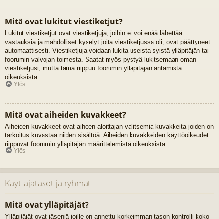
Mitä ovat lukitut viestiketjut?
Lukitut viestiketjut ovat viestiketjuja, joihin ei voi enää lähettää
vastauksia ja mahdolliset kyselyt joita viestiketjussa oli, ovat päättyneet
automaattisesti. Viestiketjuja voidaan lukita useista syistä ylläpitäjän tai
foorumin valvojan toimesta. Saatat myös pystyä lukitsemaan oman
viestiketjusi, mutta tämä riippuu foorumin ylläpitäjän antamista
oikeuksista.
Ylös
Mitä ovat aiheiden kuvakkeet?
Aiheiden kuvakkeet ovat aiheen aloittajan valitsemia kuvakkeita joiden on
tarkoitus kuvastaa niiden sisältöä. Aiheiden kuvakkeiden käyttöoikeudet
riippuvat foorumin ylläpitäjän määrittelemistä oikeuksista.
Ylös
Käyttäjätasot ja ryhmät
Mitä ovat ylläpitäjät?
Ylläpitäjät ovat jäseniä joille on annettu korkeimman tason kontrolli koko