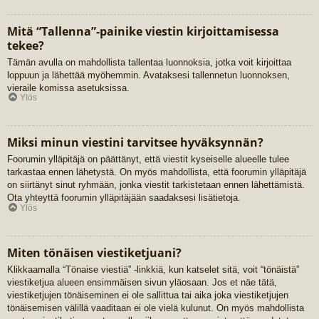
Mitä “Tallenna”-painike viestin kirjoittamisessa
tekee?
Tämän avulla on mahdollista tallentaa luonnoksia, jotka voit kirjoittaa
loppuun ja lähettää myöhemmin. Avataksesi tallennetun luonnoksen,
vieraile komissa asetuksissa.
Ylös
Miksi minun viestini tarvitsee hyväksynnän?
Foorumin ylläpitäjä on päättänyt, että viestit kyseiselle alueelle tulee
tarkastaa ennen lähetystä. On myös mahdollista, että foorumin ylläpitäjä
on siirtänyt sinut ryhmään, jonka viestit tarkistetaan ennen lähettämistä.
Ota yhteyttä foorumin ylläpitäjään saadaksesi lisätietoja.
Ylös
Miten tönäisen viestiketjuani?
Klikkaamalla “Tönaise viestiä” -linkkiä, kun katselet sitä, voit “tönäistä”
viestiketjua alueen ensimmäisen sivun yläosaan. Jos et näe tätä,
viestiketjujen tönäiseminen ei ole sallittua tai aika joka viestiketjujen
tönäisemisen välillä vaaditaan ei ole vielä kulunut. On myös mahdollista