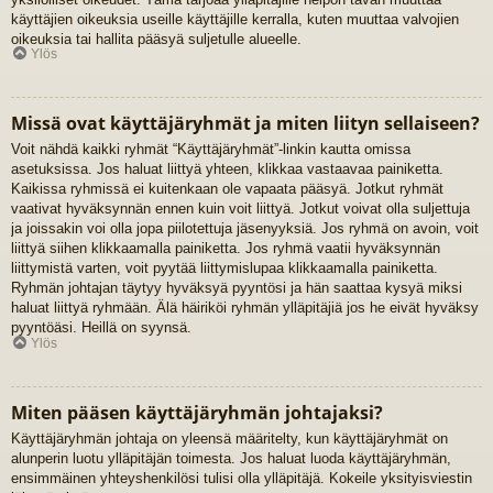
käyttäjien oikeuksia useille käyttäjille kerralla, kuten muuttaa valvojien
oikeuksia tai hallita pääsyä suljetulle alueelle.
Ylös
Missä ovat käyttäjäryhmät ja miten liityn sellaiseen?
Voit nähdä kaikki ryhmät “Käyttäjäryhmät”-linkin kautta omissa
asetuksissa. Jos haluat liittyä yhteen, klikkaa vastaavaa painiketta.
Kaikissa ryhmissä ei kuitenkaan ole vapaata pääsyä. Jotkut ryhmät
vaativat hyväksynnän ennen kuin voit liittyä. Jotkut voivat olla suljettuja
ja joissakin voi olla jopa piilotettuja jäsenyyksiä. Jos ryhmä on avoin, voit
liittyä siihen klikkaamalla painiketta. Jos ryhmä vaatii hyväksynnän
liittymistä varten, voit pyytää liittymislupaa klikkaamalla painiketta.
Ryhmän johtajan täytyy hyväksyä pyyntösi ja hän saattaa kysyä miksi
haluat liittyä ryhmään. Älä häiriköi ryhmän ylläpitäjiä jos he eivät hyväksy
pyyntöäsi. Heillä on syynsä.
Ylös
Miten pääsen käyttäjäryhmän johtajaksi?
Käyttäjäryhmän johtaja on yleensä määritelty, kun käyttäjäryhmät on
alunperin luotu ylläpitäjän toimesta. Jos haluat luoda käyttäjäryhmän,
ensimmäinen yhteyshenkilösi tulisi olla ylläpitäjä. Kokeile yksityisviestin