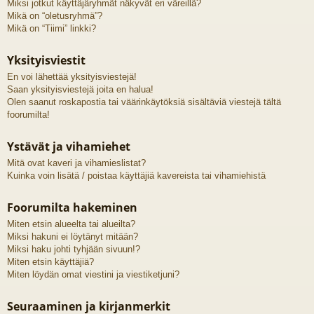
Miksi jotkut käyttäjäryhmät näkyvät eri väreillä?
Mikä on “oletusryhmä”?
Mikä on “Tiimi” linkki?
Yksityisviestit
En voi lähettää yksityisviestejä!
Saan yksityisviestejä joita en halua!
Olen saanut roskapostia tai väärinkäytöksiä sisältäviä viestejä tältä
foorumilta!
Ystävät ja vihamiehet
Mitä ovat kaveri ja vihamieslistat?
Kuinka voin lisätä / poistaa käyttäjiä kavereista tai vihamiehistä
Foorumilta hakeminen
Miten etsin alueelta tai alueilta?
Miksi hakuni ei löytänyt mitään?
Miksi haku johti tyhjään sivuun!?
Miten etsin käyttäjiä?
Miten löydän omat viestini ja viestiketjuni?
Seuraaminen ja kirjanmerkit