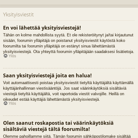
Yksityisviestit
En voi lähettää yksityisviestejä!
Tähän on kolme mahdollista syytä. Et ole rekisteröitynyt ja/tai kirjautunut
sisään, foorumin ylläpitäjä on poistanut yksityisviestit käytöstä koko
foorumilta tai foorumin ylläpitäjä on estänyt sinua lähettämästä
yksityisviestejä. Ota yhteyttä foorumin ylläpitäjään saadaksesi lisätietoja.
Ylös
Saan yksityisviestejä joita en halua!
Voit automaattisesti poistaa yksityisviestit tietyltä käyttäjältä käyttämällä
käyttäjänhallinnan viestisääntöjä. Jos saat väärinkäytöksiä sisältäviä
viestejä tietyltä käyttäjältä, voit raportoida viestit valvojille. Heillä on
oikeudet estää käyttäjiä lähettämästä yksityisviestejä.
Ylös
Olen saanut roskapostia tai väärinkäytöksiä
sisältäviä viestejä tältä foorumilta!
Olemme pahoillamme siitä. Tämän foorumin sähköpostilomake sisältää