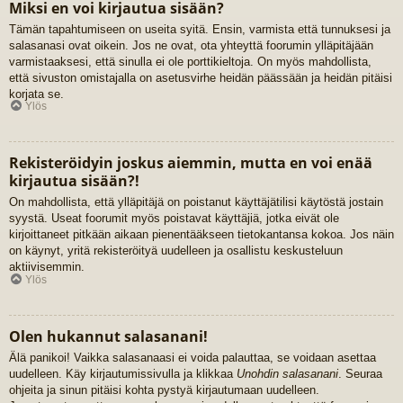
Miksi en voi kirjautua sisään?
Tämän tapahtumiseen on useita syitä. Ensin, varmista että tunnuksesi ja
salasanasi ovat oikein. Jos ne ovat, ota yhteyttä foorumin ylläpitäjään
varmistaaksesi, että sinulla ei ole porttikieltoja. On myös mahdollista,
että sivuston omistajalla on asetusvirhe heidän päässään ja heidän pitäisi
korjata se.
Ylös
Rekisteröidyin joskus aiemmin, mutta en voi enää
kirjautua sisään?!
On mahdollista, että ylläpitäjä on poistanut käyttäjätilisi käytöstä jostain
syystä. Useat foorumit myös poistavat käyttäjiä, jotka eivät ole
kirjoittaneet pitkään aikaan pienentääkseen tietokantansa kokoa. Jos näin
on käynyt, yritä rekisteröityä uudelleen ja osallistu keskusteluun
aktiivisemmin.
Ylös
Olen hukannut salasanani!
Älä panikoi! Vaikka salasanaasi ei voida palauttaa, se voidaan asettaa
uudelleen. Käy kirjautumissivulla ja klikkaa
Unohdin salasanani
. Seuraa
ohjeita ja sinun pitäisi kohta pystyä kirjautumaan uudelleen.