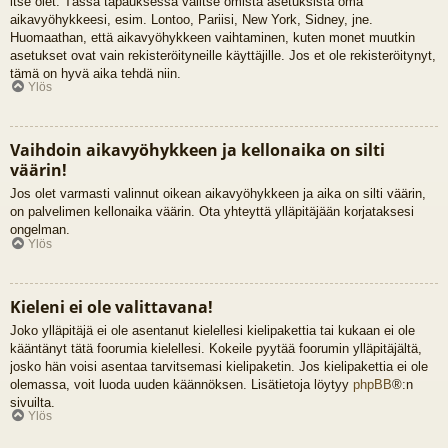
itse olet. Tässä tapauksessa valitse omista asetuksista oma
aikavyöhykkeesi, esim. Lontoo, Pariisi, New York, Sidney, jne.
Huomaathan, että aikavyöhykkeen vaihtaminen, kuten monet muutkin
asetukset ovat vain rekisteröityneille käyttäjille. Jos et ole rekisteröitynyt,
tämä on hyvä aika tehdä niin.
Ylös
Vaihdoin aikavyöhykkeen ja kellonaika on silti
väärin!
Jos olet varmasti valinnut oikean aikavyöhykkeen ja aika on silti väärin,
on palvelimen kellonaika väärin. Ota yhteyttä ylläpitäjään korjataksesi
ongelman.
Ylös
Kieleni ei ole valittavana!
Joko ylläpitäjä ei ole asentanut kielellesi kielipakettia tai kukaan ei ole
kääntänyt tätä foorumia kielellesi. Kokeile pyytää foorumin ylläpitäjältä,
josko hän voisi asentaa tarvitsemasi kielipaketin. Jos kielipakettia ei ole
olemassa, voit luoda uuden käännöksen. Lisätietoja löytyy
phpBB
®:n
sivuilta.
Ylös