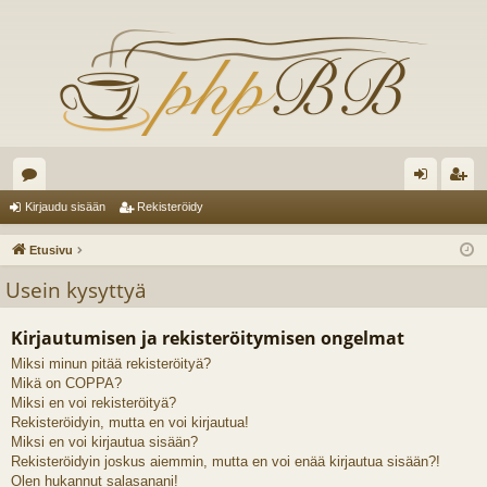
es
irj
ek
Kirjaudu sisään
Rekisteröidy
ku
au
ist
Etusivu
st
du
er
Usein kysyttyä
el
si
öi
Kirjautumisen ja rekisteröitymisen ongelmat
ua
sä
dy
Miksi minun pitää rekisteröityä?
lu
än
Mikä on COPPA?
ee
Miksi en voi rekisteröityä?
Rekisteröidyin, mutta en voi kirjautua!
t
Miksi en voi kirjautua sisään?
Rekisteröidyin joskus aiemmin, mutta en voi enää kirjautua sisään?!
Olen hukannut salasanani!