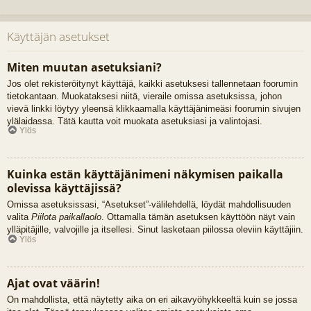
Käyttäjän asetukset
Miten muutan asetuksiani?
Jos olet rekisteröitynyt käyttäjä, kaikki asetuksesi tallennetaan foorumin
tietokantaan. Muokataksesi niitä, vieraile omissa asetuksissa, johon
vievä linkki löytyy yleensä klikkaamalla käyttäjänimeäsi foorumin sivujen
ylälaidassa. Tätä kautta voit muokata asetuksiasi ja valintojasi.
Ylös
Kuinka estän käyttäjänimeni näkymisen paikalla
olevissa käyttäjissä?
Omissa asetuksissasi, “Asetukset”-välilehdellä, löydät mahdollisuuden
valita
Piilota paikallaolo
. Ottamalla tämän asetuksen käyttöön näyt vain
ylläpitäjille, valvojille ja itsellesi. Sinut lasketaan piilossa oleviin käyttäjiin.
Ylös
Ajat ovat väärin!
On mahdollista, että näytetty aika on eri aikavyöhykkeeltä kuin se jossa