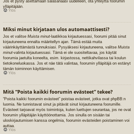
Jos et pysty asettamaan salasanaasi uudelleen, ota yhteyttä foorumin
ylläpitäjään.
Ylös
Miksi minut kirjataan ulos automaattisesti?
Jos et valitse
Muista minut
-laatikkoa kirjautuessasi, foorumi pitää sinut
kirjautuneena ennalta määritellyn ajan. Tämä estää muita
väärinkäyttämästä tunnuksiasi. Pysyäksesi kirjautuneena, valitse
Muista
minut
-valinta kirjautuessasi. Tämä ei ole suositeltavaa, jos käytät
foorumia jaetulta koneelta, esim. kirjastossa, nettikahvilassa tai koulun
tietokoneluokassa. Jos et näe tätä valintaa, foorumin ylläpitäjä on estänyt
tämän toiminnon käyttämisen.
Ylös
Mitä “Poista kaikki foorumin evästeet” tekee?
“Poista kaikki foorumin evästeet” poistaa evästeet, jotka ovat phpBB:n
luomia. Ne tunnistavat sinut ja pitävät sinut kirjautuneena foorumille.
Evästeet tarjoavat myös toimintoja, kuten luettujen seurantaa, jos ne ovat
foorumin ylläpitäjän käyttöönottamia. Jos sinulla on sisään tai
uloskirjautumisen kanssa ongelmia, foorumin evästeiden poistaminen voi
auttaa.
Ylös