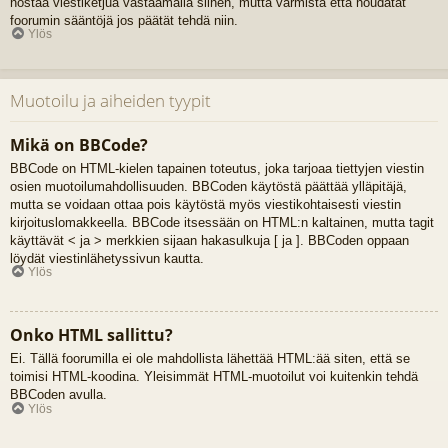
nostaa viestiketjua vastaamalla siihen, mutta varmista että noudatat
foorumin sääntöjä jos päätät tehdä niin.
Ylös
Muotoilu ja aiheiden tyypit
Mikä on BBCode?
BBCode on HTML-kielen tapainen toteutus, joka tarjoaa tiettyjen viestin
osien muotoilumahdollisuuden. BBCoden käytöstä päättää ylläpitäjä,
mutta se voidaan ottaa pois käytöstä myös viestikohtaisesti viestin
kirjoituslomakkeella. BBCode itsessään on HTML:n kaltainen, mutta tagit
käyttävät < ja > merkkien sijaan hakasulkuja [ ja ]. BBCoden oppaan
löydät viestinlähetyssivun kautta.
Ylös
Onko HTML sallittu?
Ei. Tällä foorumilla ei ole mahdollista lähettää HTML:ää siten, että se
toimisi HTML-koodina. Yleisimmät HTML-muotoilut voi kuitenkin tehdä
BBCoden avulla.
Ylös