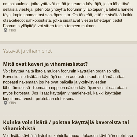
ominaisuuksia, jotka yrittävät estää ja seurata käyttäjiä, jotka lähettävät
sellaisia viestejä, joten ota yhteyttä foorumin ylläpitäjään ja lähetä hänelle
täysi kopio saamastasi sähköpostista. On tärkeää, että se sisältää kaikki
otsaketiedot sähköpostista, jotka sisältävät viestin lähettäjän tiedot.
Foorumin ylläpitäjä voi sitten toimia tarpeen mukaan.
Ylös
Ystävät ja vihamiehet
Mitä ovat kaveri ja vihamieslistat?
Voit käyttää näitä listoja muiden foorumin käyttäjien organisointiin.
Kaverilistalle lisätään käyttäjiä omien asetusten kautta. Tämä auttaa
nopeasti näkemään jos he ovat paikalla ja yksityisviestien
lähettämisessä. Teemasta riippuen näiden käyttäjien viestit saatetaan
myös korostaa. Jos lisäät käyttäjän vihamieheksi, kaikki käyttäjän
kirjoittamat viestit piilotetaan oletuksena.
Ylös
Kuinka voin lisätä / poistaa käyttäjiä kavereista tai
vihamiehistä
Voit lisätä käyttäjiä listoihisi kahdella tapaa. Jokaisen käyttäjän profiilissa