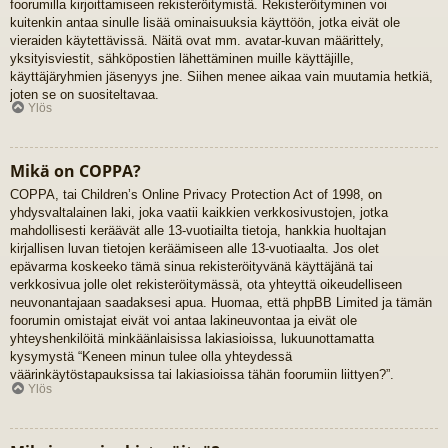
foorumilla kirjoittamiseen rekisteröitymistä. Rekisteröityminen voi
kuitenkin antaa sinulle lisää ominaisuuksia käyttöön, jotka eivät ole
vieraiden käytettävissä. Näitä ovat mm. avatar-kuvan määrittely,
yksityisviestit, sähköpostien lähettäminen muille käyttäjille,
käyttäjäryhmien jäsenyys jne. Siihen menee aikaa vain muutamia hetkiä,
joten se on suositeltavaa.
Ylös
Mikä on COPPA?
COPPA, tai Children’s Online Privacy Protection Act of 1998, on
yhdysvaltalainen laki, joka vaatii kaikkien verkkosivustojen, jotka
mahdollisesti keräävät alle 13-vuotiailta tietoja, hankkia huoltajan
kirjallisen luvan tietojen keräämiseen alle 13-vuotiaalta. Jos olet
epävarma koskeeko tämä sinua rekisteröityvänä käyttäjänä tai
verkkosivua jolle olet rekisteröitymässä, ota yhteyttä oikeudelliseen
neuvonantajaan saadaksesi apua. Huomaa, että phpBB Limited ja tämän
foorumin omistajat eivät voi antaa lakineuvontaa ja eivät ole
yhteyshenkilöitä minkäänlaisissa lakiasioissa, lukuunottamatta
kysymystä “Keneen minun tulee olla yhteydessä
väärinkäytöstapauksissa tai lakiasioissa tähän foorumiin liittyen?”.
Ylös