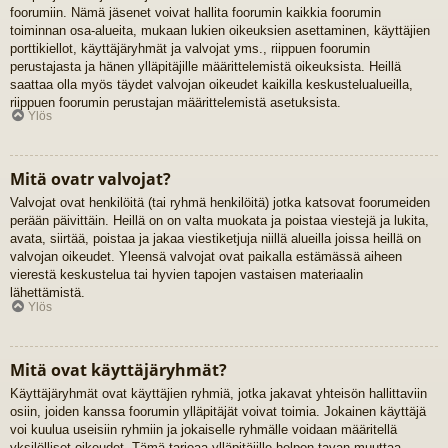
foorumiin. Nämä jäsenet voivat hallita foorumin kaikkia foorumin
toiminnan osa-alueita, mukaan lukien oikeuksien asettaminen, käyttäjien
porttikiellot, käyttäjäryhmät ja valvojat yms., riippuen foorumin
perustajasta ja hänen ylläpitäjille määrittelemistä oikeuksista. Heillä
saattaa olla myös täydet valvojan oikeudet kaikilla keskustelualueilla,
riippuen foorumin perustajan määrittelemistä asetuksista.
Ylös
Mitä ovatr valvojat?
Valvojat ovat henkilöitä (tai ryhmä henkilöitä) jotka katsovat foorumeiden
perään päivittäin. Heillä on on valta muokata ja poistaa viestejä ja lukita,
avata, siirtää, poistaa ja jakaa viestiketjuja niillä alueilla joissa heillä on
valvojan oikeudet. Yleensä valvojat ovat paikalla estämässä aiheen
vierestä keskustelua tai hyvien tapojen vastaisen materiaalin
lähettämistä.
Ylös
Mitä ovat käyttäjäryhmät?
Käyttäjäryhmät ovat käyttäjien ryhmiä, jotka jakavat yhteisön hallittaviin
osiin, joiden kanssa foorumin ylläpitäjät voivat toimia. Jokainen käyttäjä
voi kuulua useisiin ryhmiin ja jokaiselle ryhmälle voidaan määritellä
yksilölliset oikeudet. Tämä tarjoaa ylläpitäjille helpon tavan muuttaa