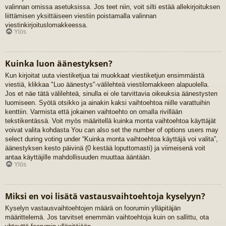
valinnan omissa asetuksissa. Jos teet niin, voit silti estää allekirjoituksen
liittämisen yksittäiseen viestiin poistamalla valinnan
viestinkirjoituslomakkeessa.
Ylös
Kuinka luon äänestyksen?
Kun kirjoitat uuta viestiketjua tai muokkaat viestiketjun ensimmäistä
viestiä, klikkaa "Luo äänestys"-välilehteä viestilomakkeen alapuolella.
Jos et näe tätä välilehteä, sinulla ei ole tarvittavia oikeuksia äänestysten
luomiseen. Syötä otsikko ja ainakin kaksi vaihtoehtoa niille varattuihin
kenttiin. Varmista että jokainen vaihtoehto on omalla rivillään
tekstikentässä. Voit myös määritellä kuinka monta vaihtoehtoa käyttäjät
voivat valita kohdasta You can also set the number of options users may
select during voting under “Kuinka monta vaihtoehtoa käyttäjä voi valita”,
äänestyksen kesto päivinä (0 kestää loputtomasti) ja viimeisenä voit
antaa käyttäjille mahdollisuuden muuttaa ääntään.
Ylös
Miksi en voi lisätä vastausvaihtoehtoja kyselyyn?
Kyselyn vastausvaihtoehtojen määrä on foorumin ylläpitäjän
määrittelemä. Jos tarvitset enemmän vaihtoehtoja kuin on sallittu, ota