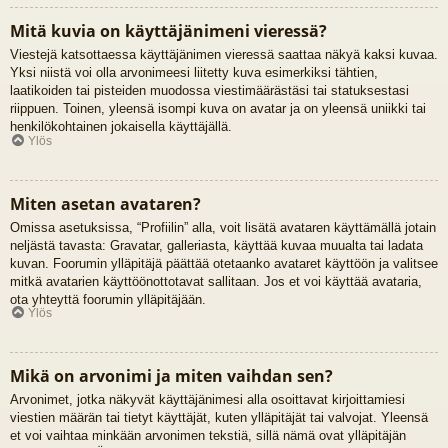
Mitä kuvia on käyttäjänimeni vieressä?
Viestejä katsottaessa käyttäjänimen vieressä saattaa näkyä kaksi kuvaa.
Yksi niistä voi olla arvonimeesi liitetty kuva esimerkiksi tähtien,
laatikoiden tai pisteiden muodossa viestimäärästäsi tai statuksestasi
riippuen. Toinen, yleensä isompi kuva on avatar ja on yleensä uniikki tai
henkilökohtainen jokaisella käyttäjällä.
Ylös
Miten asetan avataren?
Omissa asetuksissa, “Profiilin” alla, voit lisätä avataren käyttämällä jotain
neljästä tavasta: Gravatar, galleriasta, käyttää kuvaa muualta tai ladata
kuvan. Foorumin ylläpitäjä päättää otetaanko avataret käyttöön ja valitsee
mitkä avatarien käyttöönottotavat sallitaan. Jos et voi käyttää avataria,
ota yhteyttä foorumin ylläpitäjään.
Ylös
Mikä on arvonimi ja miten vaihdan sen?
Arvonimet, jotka näkyvät käyttäjänimesi alla osoittavat kirjoittamiesi
viestien määrän tai tietyt käyttäjät, kuten ylläpitäjät tai valvojat. Yleensä
et voi vaihtaa minkään arvonimen tekstiä, sillä nämä ovat ylläpitäjän