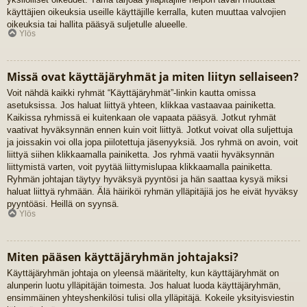
käyttäjien oikeuksia useille käyttäjille kerralla, kuten muuttaa valvojien
oikeuksia tai hallita pääsyä suljetulle alueelle.
Ylös
Missä ovat käyttäjäryhmät ja miten liityn sellaiseen?
Voit nähdä kaikki ryhmät “Käyttäjäryhmät”-linkin kautta omissa
asetuksissa. Jos haluat liittyä yhteen, klikkaa vastaavaa painiketta.
Kaikissa ryhmissä ei kuitenkaan ole vapaata pääsyä. Jotkut ryhmät
vaativat hyväksynnän ennen kuin voit liittyä. Jotkut voivat olla suljettuja
ja joissakin voi olla jopa piilotettuja jäsenyyksiä. Jos ryhmä on avoin, voit
liittyä siihen klikkaamalla painiketta. Jos ryhmä vaatii hyväksynnän
liittymistä varten, voit pyytää liittymislupaa klikkaamalla painiketta.
Ryhmän johtajan täytyy hyväksyä pyyntösi ja hän saattaa kysyä miksi
haluat liittyä ryhmään. Älä häiriköi ryhmän ylläpitäjiä jos he eivät hyväksy
pyyntöäsi. Heillä on syynsä.
Ylös
Miten pääsen käyttäjäryhmän johtajaksi?
Käyttäjäryhmän johtaja on yleensä määritelty, kun käyttäjäryhmät on
alunperin luotu ylläpitäjän toimesta. Jos haluat luoda käyttäjäryhmän,
ensimmäinen yhteyshenkilösi tulisi olla ylläpitäjä. Kokeile yksityisviestin