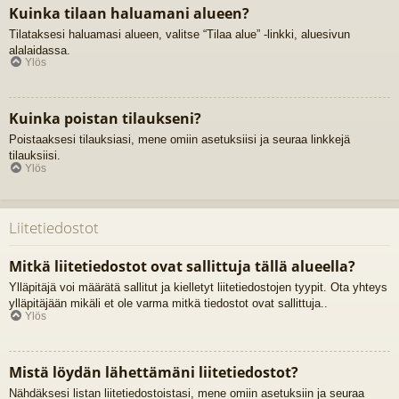
Kuinka tilaan haluamani alueen?
Tilataksesi haluamasi alueen, valitse “Tilaa alue” -linkki, aluesivun
alalaidassa.
Ylös
Kuinka poistan tilaukseni?
Poistaaksesi tilauksiasi, mene omiin asetuksiisi ja seuraa linkkejä
tilauksiisi.
Ylös
Liitetiedostot
Mitkä liitetiedostot ovat sallittuja tällä alueella?
Ylläpitäjä voi määrätä sallitut ja kielletyt liitetiedostojen tyypit. Ota yhteys
ylläpitäjään mikäli et ole varma mitkä tiedostot ovat sallittuja..
Ylös
Mistä löydän lähettämäni liitetiedostot?
Nähdäksesi listan liitetiedostoistasi, mene omiin asetuksiin ja seuraa