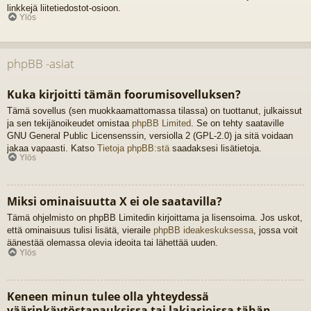
linkkejä liitetiedostot-osioon.
Ylös
phpBB -asiat
Kuka kirjoitti tämän foorumisovelluksen?
Tämä sovellus (sen muokkaamattomassa tilassa) on tuottanut, julkaissut
ja sen tekijänoikeudet omistaa
phpBB Limited
. Se on tehty saataville
GNU General Public Licensenssin, versiolla 2 (GPL-2.0) ja sitä voidaan
jakaa vapaasti. Katso
Tietoja phpBB:stä
saadaksesi lisätietoja.
Ylös
Miksi ominaisuutta X ei ole saatavilla?
Tämä ohjelmisto on phpBB Limitedin kirjoittama ja lisensoima. Jos uskot,
että ominaisuus tulisi lisätä, vieraile
phpBB ideakeskuksessa
, jossa voit
äänestää olemassa olevia ideoita tai lähettää uuden.
Ylös
Keneen minun tulee olla yhteydessä
väärinkäytöstapauksissa tai lakiasioissa tähän