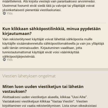
määrittelemiä. Älä kirjoita viestejä vain parantaaksesi arvonimeäsi.
Useimmat foorumit eivät siedä tätä ja valvojat tai ylläpitäjät voivat
yksinkertaisesti pienentää viestilaskuriasi.
Ylös
Kun klikkaan sähköpostilinkkiä, minua pyydetään
kirjautumaan?
Vain rekisteröityneet käyttäjät voivat lähettää sähköpostia muille
käyttäjille sisäänrakennetulla sähköpostilomakkeella ja vain jos ylläpitäjä
sallii tämän ominaisuuden. Kirjautuminen vaaditaan, jotta
tunnistautumattomat käyttäjät eivät voisi väärinkäyttää
sähköpostijärjestelmää.
Ylös
Viestien lähetyksen ongelmat
Miten luon uuden viestiketjun tai lähetän
vastauksen?
Aloittaaksesi uuden viestiketjun alueella, klikkaa "Uusi Aihe".
Vastataksesi viestiketjuun klikkaa "Vastaa Viestiin". Viestien
kirjoittaminen voi vaatia rekisteröitymisen. Lista sinun oikeuksistasi