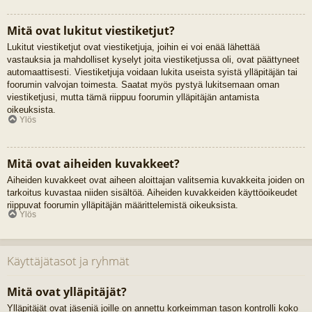
Mitä ovat lukitut viestiketjut?
Lukitut viestiketjut ovat viestiketjuja, joihin ei voi enää lähettää
vastauksia ja mahdolliset kyselyt joita viestiketjussa oli, ovat päättyneet
automaattisesti. Viestiketjuja voidaan lukita useista syistä ylläpitäjän tai
foorumin valvojan toimesta. Saatat myös pystyä lukitsemaan oman
viestiketjusi, mutta tämä riippuu foorumin ylläpitäjän antamista
oikeuksista.
Ylös
Mitä ovat aiheiden kuvakkeet?
Aiheiden kuvakkeet ovat aiheen aloittajan valitsemia kuvakkeita joiden on
tarkoitus kuvastaa niiden sisältöä. Aiheiden kuvakkeiden käyttöoikeudet
riippuvat foorumin ylläpitäjän määrittelemistä oikeuksista.
Ylös
Käyttäjätasot ja ryhmät
Mitä ovat ylläpitäjät?
Ylläpitäjät ovat jäseniä joille on annettu korkeimman tason kontrolli koko