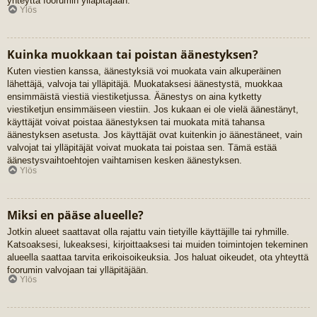
yhteyttä foorumin ylläpitäjään.
Ylös
Kuinka muokkaan tai poistan äänestyksen?
Kuten viestien kanssa, äänestyksiä voi muokata vain alkuperäinen
lähettäjä, valvoja tai ylläpitäjä. Muokataksesi äänestystä, muokkaa
ensimmäistä viestiä viestiketjussa. Äänestys on aina kytketty
viestiketjun ensimmäiseen viestiin. Jos kukaan ei ole vielä äänestänyt,
käyttäjät voivat poistaa äänestyksen tai muokata mitä tahansa
äänestyksen asetusta. Jos käyttäjät ovat kuitenkin jo äänestäneet, vain
valvojat tai ylläpitäjät voivat muokata tai poistaa sen. Tämä estää
äänestysvaihtoehtojen vaihtamisen kesken äänestyksen.
Ylös
Miksi en pääse alueelle?
Jotkin alueet saattavat olla rajattu vain tietyille käyttäjille tai ryhmille.
Katsoaksesi, lukeaksesi, kirjoittaaksesi tai muiden toimintojen tekeminen
alueella saattaa tarvita erikoisoikeuksia. Jos haluat oikeudet, ota yhteyttä
foorumin valvojaan tai ylläpitäjään.
Ylös