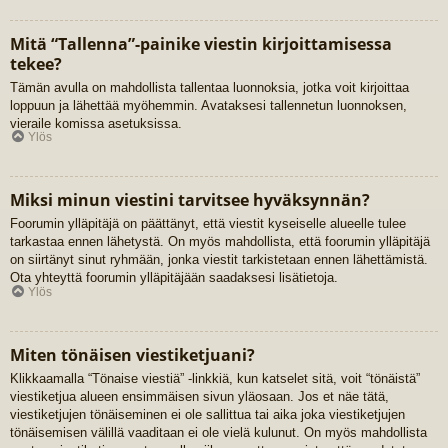
Mitä “Tallenna”-painike viestin kirjoittamisessa
tekee?
Tämän avulla on mahdollista tallentaa luonnoksia, jotka voit kirjoittaa
loppuun ja lähettää myöhemmin. Avataksesi tallennetun luonnoksen,
vieraile komissa asetuksissa.
Ylös
Miksi minun viestini tarvitsee hyväksynnän?
Foorumin ylläpitäjä on päättänyt, että viestit kyseiselle alueelle tulee
tarkastaa ennen lähetystä. On myös mahdollista, että foorumin ylläpitäjä
on siirtänyt sinut ryhmään, jonka viestit tarkistetaan ennen lähettämistä.
Ota yhteyttä foorumin ylläpitäjään saadaksesi lisätietoja.
Ylös
Miten tönäisen viestiketjuani?
Klikkaamalla “Tönaise viestiä” -linkkiä, kun katselet sitä, voit “tönäistä”
viestiketjua alueen ensimmäisen sivun yläosaan. Jos et näe tätä,
viestiketjujen tönäiseminen ei ole sallittua tai aika joka viestiketjujen
tönäisemisen välillä vaaditaan ei ole vielä kulunut. On myös mahdollista