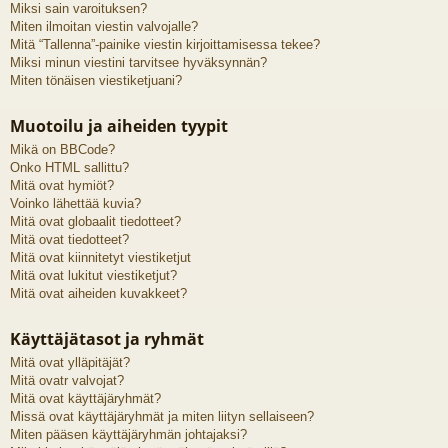
Miksi sain varoituksen?
Miten ilmoitan viestin valvojalle?
Mitä “Tallenna”-painike viestin kirjoittamisessa tekee?
Miksi minun viestini tarvitsee hyväksynnän?
Miten tönäisen viestiketjuani?
Muotoilu ja aiheiden tyypit
Mikä on BBCode?
Onko HTML sallittu?
Mitä ovat hymiöt?
Voinko lähettää kuvia?
Mitä ovat globaalit tiedotteet?
Mitä ovat tiedotteet?
Mitä ovat kiinnitetyt viestiketjut
Mitä ovat lukitut viestiketjut?
Mitä ovat aiheiden kuvakkeet?
Käyttäjätasot ja ryhmät
Mitä ovat ylläpitäjät?
Mitä ovatr valvojat?
Mitä ovat käyttäjäryhmät?
Missä ovat käyttäjäryhmät ja miten liityn sellaiseen?
Miten pääsen käyttäjäryhmän johtajaksi?