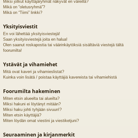
Miksi jotkut käyttäjäryhmät näkyvät eri väreillä?
Mikä on “oletusryhmä”?
Mikä on “Tiimi” linkki?
Yksityisviestit
En voi lähettää yksityisviestejä!
Saan yksityisviestejä joita en halua!
Olen saanut roskapostia tai väärinkäytöksiä sisältäviä viestejä tältä
foorumilta!
Ystävät ja vihamiehet
Mitä ovat kaveri ja vihamieslistat?
Kuinka voin lisätä / poistaa käyttäjiä kavereista tai vihamiehistä
Foorumilta hakeminen
Miten etsin alueelta tai alueilta?
Miksi hakuni ei löytänyt mitään?
Miksi haku johti tyhjään sivuun!?
Miten etsin käyttäjiä?
Miten löydän omat viestini ja viestiketjuni?
Seuraaminen ja kirjanmerkit