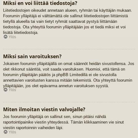
Miksi en voi liittää tiedostoja?
Liitetiedostojen oikeudet annetaan alueen, ryhmän tai käyttäjän mukaan.
Foorumin ylläpitäjä ei välttämättä ole sallinut liitetiedostojen liittämistä
tietyllä alueella tai vain tietyt ryhmät saattavat pystyä liittämään
tiedostoja. Ota yhteyttä foorumin ylläpitäjään jos et tiedä miksi et voi
lisätä liitetiedostoja.
Ylös
Miksi sain varoituksen?
Jokaisen foorumin ylläpitäjällä on omat säännöt heidän sivustollensa. Jos
olet rikkonut sääntöä, voit saada varoituksen. Huomioi, että tämä on
foorumin ylläpitäjän päätös ja phpBB Limitedillä ei ole sivustolla
annettavien varoitusten kanssa mitään tekemistä. Ota yhteyttä foorumin
ylläpitäjään, jos olet epävarma annetun varoituksen syystä.
Ylös
Miten ilmoitan viestin valvojalle?
Jos foorumin ylläpitäjä on sallinut sen, sinun pitäisi nähdä
raportointipainike viestin yhteydessä. Tämän klikkaaminen vie sinut
viestin raportoinnin vaiheiden läpi.
Ylös