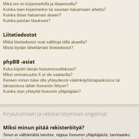
Mikä ero on kirjanmerkillä ja tilaamisella?
Kuinka teen kirjanmerkin tai seuraan haluamaani aihetta?
Kuinka tilaan haluamani alueen?
Kuinka poistan tilaukseni?
Liitetiedostot
Mitkä liitetiedostot ovat sallittuja tällä alueella?
Mistä löydän lähettämäni liitetiedostot?
phpBB -asiat
Kuka kirjoitti tämän foorumisovelluksen?
Miksi ominaisuutta X ei ole saatavilla?
Keneen minun tulee olla yhteydessä väärinkäytöstapauksissa tai
lakiasioissa tähän foorumiin liittyen?
Kuinka otan yhteyttä foorumin ylläpitäjään?
Kirjautumisen ja rekisteröitymisen ongelmat
Miksi minun pitää rekisteröityä?
Sinun ei välttämättä tarvitse, riippuu foorumin ylläpitäjästä, tarvitaanko