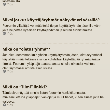
lähettämistä.
Ylös
Miksi jotkut käyttäjäryhmät näkyvät eri väreillä?
Foorumin ylläpitäjä voi määritellä tietyn käyttäjäryhmän jäsenille värin
joka helpottaa kyseisen käyttäjäryhmän jäsenten tunnistamista.
Ylös
Mikä on “oletusryhmä”?
Jos olet useamman kuin yhden käyttäjäryhmän jäsen, oletusryhmääsi
käytetään määriteltäessä sinun kohdallasi käytettävää ryhmäväriä ja
titteliä. Foorumin ylläpitäjä saattaa antaa sinulle oikeudet vaihtaa
oletusryhmääsi omista asetuksista.
Ylös
Mikä on “Tiimi” linkki?
Tämä sivu näyttää sinulle listan foorumin henkilökunnasta,
mukaanluettuna ylläpitäjät, valvojat ja muut tiedot, kuten alueet joita he
valvovat.
Ylös