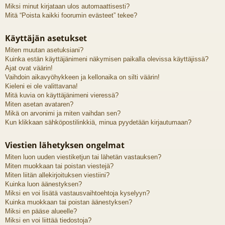
Miksi minut kirjataan ulos automaattisesti?
Mitä “Poista kaikki foorumin evästeet” tekee?
Käyttäjän asetukset
Miten muutan asetuksiani?
Kuinka estän käyttäjänimeni näkymisen paikalla olevissa käyttäjissä?
Ajat ovat väärin!
Vaihdoin aikavyöhykkeen ja kellonaika on silti väärin!
Kieleni ei ole valittavana!
Mitä kuvia on käyttäjänimeni vieressä?
Miten asetan avataren?
Mikä on arvonimi ja miten vaihdan sen?
Kun klikkaan sähköpostilinkkiä, minua pyydetään kirjautumaan?
Viestien lähetyksen ongelmat
Miten luon uuden viestiketjun tai lähetän vastauksen?
Miten muokkaan tai poistan viestejä?
Miten liitän allekirjoituksen viestiini?
Kuinka luon äänestyksen?
Miksi en voi lisätä vastausvaihtoehtoja kyselyyn?
Kuinka muokkaan tai poistan äänestyksen?
Miksi en pääse alueelle?
Miksi en voi liittää tiedostoja?