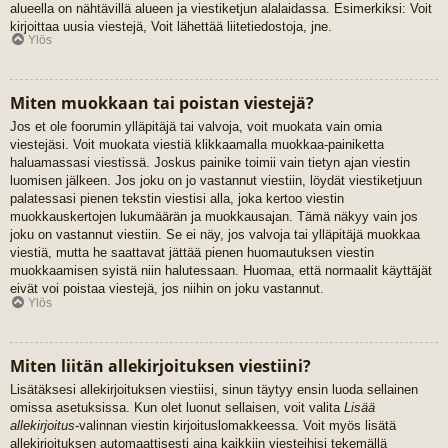
alueella on nähtävillä alueen ja viestiketjun alalaidassa. Esimerkiksi: Voit
kirjoittaa uusia viestejä, Voit lähettää liitetiedostoja, jne.
Ylös
Miten muokkaan tai poistan viestejä?
Jos et ole foorumin ylläpitäjä tai valvoja, voit muokata vain omia
viestejäsi. Voit muokata viestiä klikkaamalla muokkaa-painiketta
haluamassasi viestissä. Joskus painike toimii vain tietyn ajan viestin
luomisen jälkeen. Jos joku on jo vastannut viestiin, löydät viestiketjuun
palatessasi pienen tekstin viestisi alla, joka kertoo viestin
muokkauskertojen lukumäärän ja muokkausajan. Tämä näkyy vain jos
joku on vastannut viestiin. Se ei näy, jos valvoja tai ylläpitäjä muokkaa
viestiä, mutta he saattavat jättää pienen huomautuksen viestin
muokkaamisen syistä niin halutessaan. Huomaa, että normaalit käyttäjät
eivät voi poistaa viestejä, jos niihin on joku vastannut.
Ylös
Miten liitän allekirjoituksen viestiini?
Lisätäksesi allekirjoituksen viestiisi, sinun täytyy ensin luoda sellainen
omissa asetuksissa. Kun olet luonut sellaisen, voit valita
Lisää
allekirjoitus
-valinnan viestin kirjoituslomakkeessa. Voit myös lisätä
allekirjoituksen automaattisesti aina kaikkiin viesteihisi tekemällä