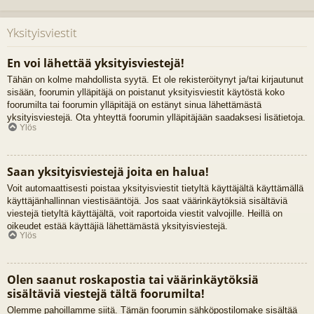
Yksityisviestit
En voi lähettää yksityisviestejä!
Tähän on kolme mahdollista syytä. Et ole rekisteröitynyt ja/tai kirjautunut
sisään, foorumin ylläpitäjä on poistanut yksityisviestit käytöstä koko
foorumilta tai foorumin ylläpitäjä on estänyt sinua lähettämästä
yksityisviestejä. Ota yhteyttä foorumin ylläpitäjään saadaksesi lisätietoja.
Ylös
Saan yksityisviestejä joita en halua!
Voit automaattisesti poistaa yksityisviestit tietyltä käyttäjältä käyttämällä
käyttäjänhallinnan viestisääntöjä. Jos saat väärinkäytöksiä sisältäviä
viestejä tietyltä käyttäjältä, voit raportoida viestit valvojille. Heillä on
oikeudet estää käyttäjiä lähettämästä yksityisviestejä.
Ylös
Olen saanut roskapostia tai väärinkäytöksiä
sisältäviä viestejä tältä foorumilta!
Olemme pahoillamme siitä. Tämän foorumin sähköpostilomake sisältää