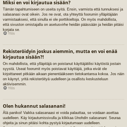
Miksi en voi kirjautua sisään?
Tämän tapahtumiseen on useita syitä. Ensin, varmista että tunnuksesi ja
salasanasi ovat oikein. Jos ne ovat, ota yhteyttä foorumin ylläpitäjään
varmistaaksesi, että sinulla ei ole porttikieltoja. On myös mahdollista,
että sivuston omistajalla on asetusvirhe heidän päässään ja heidän pitäisi
korjata se.
Ylös
Rekisteröidyin joskus aiemmin, mutta en voi enää
kirjautua sisään?!
On mahdollista, että ylläpitäjä on poistanut käyttäjätilisi käytöstä jostain
syystä. Useat foorumit myös poistavat käyttäjiä, jotka eivät ole
kirjoittaneet pitkään aikaan pienentääkseen tietokantansa kokoa. Jos näin
on käynyt, yritä rekisteröityä uudelleen ja osallistu keskusteluun
aktiivisemmin.
Ylös
Olen hukannut salasanani!
Älä panikoi! Vaikka salasanaasi ei voida palauttaa, se voidaan asettaa
uudelleen. Käy kirjautumissivulla ja klikkaa
Unohdin salasanani
. Seuraa
ohjeita ja sinun pitäisi kohta pystyä kirjautumaan uudelleen.