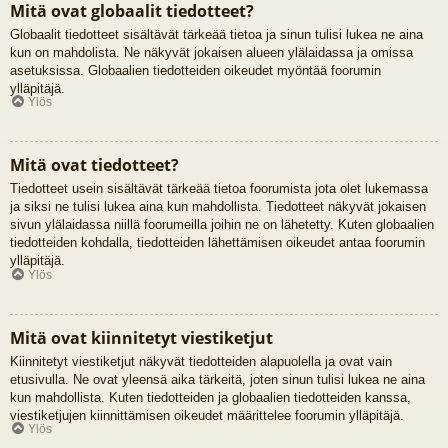
Mitä ovat globaalit tiedotteet?
Globaalit tiedotteet sisältävät tärkeää tietoa ja sinun tulisi lukea ne aina
kun on mahdolista. Ne näkyvät jokaisen alueen ylälaidassa ja omissa
asetuksissa. Globaalien tiedotteiden oikeudet myöntää foorumin
ylläpitäjä.
Ylös
Mitä ovat tiedotteet?
Tiedotteet usein sisältävät tärkeää tietoa foorumista jota olet lukemassa
ja siksi ne tulisi lukea aina kun mahdollista. Tiedotteet näkyvät jokaisen
sivun ylälaidassa niillä foorumeilla joihin ne on lähetetty. Kuten globaalien
tiedotteiden kohdalla, tiedotteiden lähettämisen oikeudet antaa foorumin
ylläpitäjä.
Ylös
Mitä ovat kiinnitetyt viestiketjut
Kiinnitetyt viestiketjut näkyvät tiedotteiden alapuolella ja ovat vain
etusivulla. Ne ovat yleensä aika tärkeitä, joten sinun tulisi lukea ne aina
kun mahdollista. Kuten tiedotteiden ja globaalien tiedotteiden kanssa,
viestiketjujen kiinnittämisen oikeudet määrittelee foorumin ylläpitäjä.
Ylös