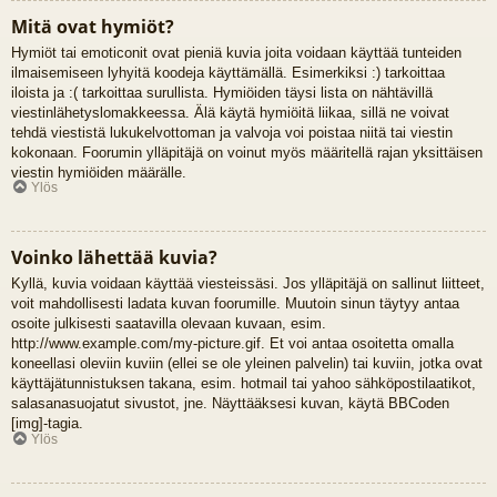
Mitä ovat hymiöt?
Hymiöt tai emoticonit ovat pieniä kuvia joita voidaan käyttää tunteiden
ilmaisemiseen lyhyitä koodeja käyttämällä. Esimerkiksi :) tarkoittaa
iloista ja :( tarkoittaa surullista. Hymiöiden täysi lista on nähtävillä
viestinlähetyslomakkeessa. Älä käytä hymiöitä liikaa, sillä ne voivat
tehdä viestistä lukukelvottoman ja valvoja voi poistaa niitä tai viestin
kokonaan. Foorumin ylläpitäjä on voinut myös määritellä rajan yksittäisen
viestin hymiöiden määrälle.
Ylös
Voinko lähettää kuvia?
Kyllä, kuvia voidaan käyttää viesteissäsi. Jos ylläpitäjä on sallinut liitteet,
voit mahdollisesti ladata kuvan foorumille. Muutoin sinun täytyy antaa
osoite julkisesti saatavilla olevaan kuvaan, esim.
http://www.example.com/my-picture.gif. Et voi antaa osoitetta omalla
koneellasi oleviin kuviin (ellei se ole yleinen palvelin) tai kuviin, jotka ovat
käyttäjätunnistuksen takana, esim. hotmail tai yahoo sähköpostilaatikot,
salasanasuojatut sivustot, jne. Näyttääksesi kuvan, käytä BBCoden
[img]-tagia.
Ylös