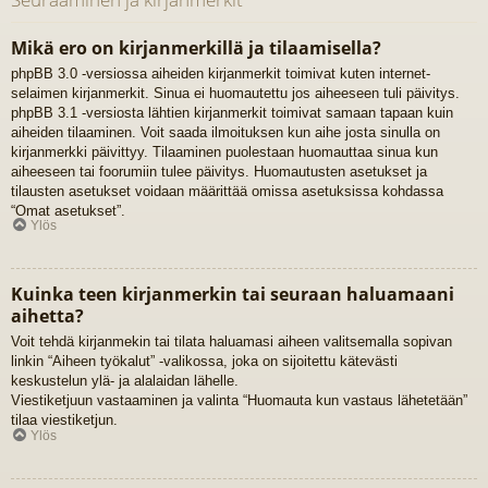
Mikä ero on kirjanmerkillä ja tilaamisella?
phpBB 3.0 -versiossa aiheiden kirjanmerkit toimivat kuten internet-
selaimen kirjanmerkit. Sinua ei huomautettu jos aiheeseen tuli päivitys.
phpBB 3.1 -versiosta lähtien kirjanmerkit toimivat samaan tapaan kuin
aiheiden tilaaminen. Voit saada ilmoituksen kun aihe josta sinulla on
kirjanmerkki päivittyy. Tilaaminen puolestaan huomauttaa sinua kun
aiheeseen tai foorumiin tulee päivitys. Huomautusten asetukset ja
tilausten asetukset voidaan määrittää omissa asetuksissa kohdassa
“Omat asetukset”.
Ylös
Kuinka teen kirjanmerkin tai seuraan haluamaani
aihetta?
Voit tehdä kirjanmekin tai tilata haluamasi aiheen valitsemalla sopivan
linkin “Aiheen työkalut” -valikossa, joka on sijoitettu kätevästi
keskustelun ylä- ja alalaidan lähelle.
Viestiketjuun vastaaminen ja valinta “Huomauta kun vastaus lähetetään”
tilaa viestiketjun.
Ylös