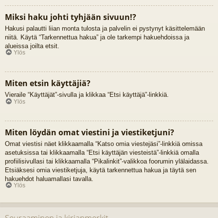
Miksi haku johti tyhjään sivuun!?
Hakusi palautti liian monta tulosta ja palvelin ei pystynyt käsittelemään
niitä. Käytä “Tarkennettua hakua” ja ole tarkempi hakuehdoissa ja
alueissa joilta etsit.
Ylös
Miten etsin käyttäjiä?
Vieraile “Käyttäjät”-sivulla ja klikkaa “Etsi käyttäjä”-linkkiä.
Ylös
Miten löydän omat viestini ja viestiketjuni?
Omat viestisi näet klikkaamalla “Katso omia viestejäsi”-linkkiä omissa
asetuksissa tai klikkaamalla “Etsi käyttäjän viesteistä”-linkkiä omalla
profiilisivullasi tai klikkaamalla “Pikalinkit”-valikkoa foorumin ylälaidassa.
Etsiäksesi omia viestiketjuja, käytä tarkennettua hakua ja täytä sen
hakuehdot haluamallasi tavalla.
Ylös
Seuraaminen ja kirjanmerkit