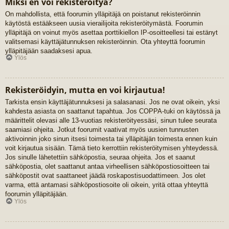
Miksi en voi rekisteröityä?
On mahdollista, että foorumin ylläpitäjä on poistanut rekisteröinnin
käytöstä estääkseen uusia vierailijoita rekisteröitymästä. Foorumin
ylläpitäjä on voinut myös asettaa porttikiellon IP-osoitteellesi tai estänyt
valitsemasi käyttäjätunnuksen rekisteröinnin. Ota yhteyttä foorumin
ylläpitäjään saadaksesi apua.
Ylös
Rekisteröidyin, mutta en voi kirjautua!
Tarkista ensin käyttäjätunnuksesi ja salasanasi. Jos ne ovat oikein, yksi
kahdesta asiasta on saattanut tapahtua. Jos COPPA-tuki on käytössä ja
määrittelit olevasi alle 13-vuotias rekisteröityessäsi, sinun tulee seurata
saamiasi ohjeita. Jotkut foorumit vaativat myös uusien tunnusten
aktivoinnin joko sinun itsesi toimesta tai ylläpitäjän toimesta ennen kuin
voit kirjautua sisään. Tämä tieto kerrottiin rekisteröitymisen yhteydessä.
Jos sinulle lähetettiin sähköpostia, seuraa ohjeita. Jos et saanut
sähköpostia, olet saattanut antaa virheellisen sähköpostiosoitteen tai
sähköpostit ovat saattaneet jäädä roskapostisuodattimeen. Jos olet
varma, että antamasi sähköpostiosoite oli oikein, yritä ottaa yhteyttä
foorumin ylläpitäjään.
Ylös