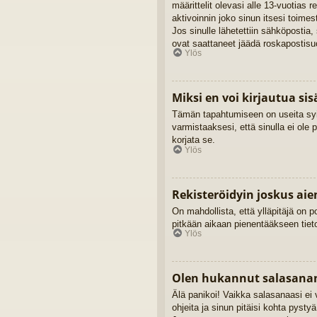
määrittelit olevasi alle 13-vuotias 
aktivoinnin joko sinun itsesi toimes
Jos sinulle lähetettiin sähköpostia,
ovat saattaneet jäädä roskapostisuo
Ylös
Miksi en voi kirjautua si
Tämän tapahtumiseen on useita syitä
varmistaaksesi, että sinulla ei ole 
korjata se.
Ylös
Rekisteröidyin joskus ai
On mahdollista, että ylläpitäjä on po
pitkään aikaan pienentääkseen tieto
Ylös
Olen hukannut salasanan
Älä panikoi! Vaikka salasanaasi ei 
ohjeita ja sinun pitäisi kohta pysty