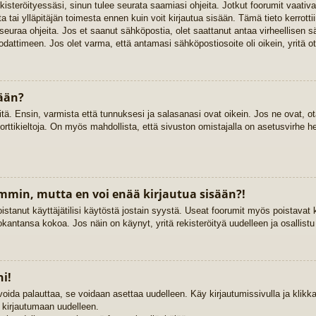
rekisteröityessäsi, sinun tulee seurata saamiasi ohjeita. Jotkut foorumit vaat
ta tai ylläpitäjän toimesta ennen kuin voit kirjautua sisään. Tämä tieto kerrott
 seuraa ohjeita. Jos et saanut sähköpostia, olet saattanut antaa virheellisen 
dattimeen. Jos olet varma, että antamasi sähköpostiosoite oli oikein, yritä ot
sään?
. Ensin, varmista että tunnuksesi ja salasanasi ovat oikein. Jos ne ovat, ota
porttikieltoja. On myös mahdollista, että sivuston omistajalla on asetusvirhe h
emmin, mutta en voi enää kirjautua sisään?!
istanut käyttäjätilisi käytöstä jostain syystä. Useat foorumit myös poistavat kä
kantansa kokoa. Jos näin on käynyt, yritä rekisteröityä uudelleen ja osallist
i!
voida palauttaa, se voidaan asettaa uudelleen. Käy kirjautumissivulla ja klik
ä kirjautumaan uudelleen.