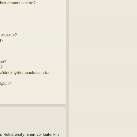
 haluamaani aihetta?
ä alueella?
t?
sen?
a?
väärinkäytöstapauksissa tai
äjään?
tä. Rekisteröityminen voi kuitenkin