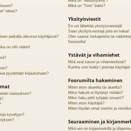
Mikä on “oletusryhmä”?
tisesti?
Mikä on “Tiimi” linkki?
et” tekee?
Yksityisviestit
En voi lähettää yksityisviestejä!
Saan yksityisviestejä joita en halua!
sen paikalla olevissa käyttäjissä?
Olen saanut roskapostia tai väärinkäyt
foorumilta!
ka on silti väärin!
Ystävät ja vihamiehet
ssä?
Mitä ovat kaveri ja vihamieslistat?
Kuinka voin lisätä / poistaa käyttäjiä
 sen?
inua pyydetään kirjautumaan?
Foorumilta hakeminen
lmat
Miten etsin alueelta tai alueilta?
Miksi hakuni ei löytänyt mitään?
lähetän vastauksen?
Miksi haku johti tyhjään sivuun!?
ä?
Miten etsin käyttäjiä?
?
Miten löydän omat viestini ja viestike
htoja kyselyyn?
styksen?
Seuraaminen ja kirjanmer
Mikä ero on kirjanmerkillä ja tilaamis