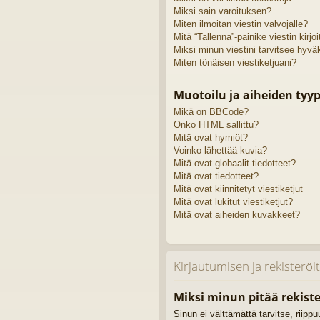
Miksi sain varoituksen?
Miten ilmoitan viestin valvojalle?
Mitä “Tallenna”-painike viestin kirj
Miksi minun viestini tarvitsee hyv
Miten tönäisen viestiketjuani?
Muotoilu ja aiheiden tyyp
Mikä on BBCode?
Onko HTML sallittu?
Mitä ovat hymiöt?
Voinko lähettää kuvia?
Mitä ovat globaalit tiedotteet?
Mitä ovat tiedotteet?
Mitä ovat kiinnitetyt viestiketjut
Mitä ovat lukitut viestiketjut?
Mitä ovat aiheiden kuvakkeet?
Kirjautumisen ja rekisterö
Miksi minun pitää rekiste
Sinun ei välttämättä tarvitse, riipp