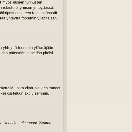
ivat myös uusien tunnusten
iin rekisteröitymisen yhteydessä.
sähköpostiosoitteen tai sähköpostit
taa yhteyttä foorumin ylläpitäjään.
 yhteyttä foorumin ylläpitäjään
eidän päässään ja heidän pitäisi
yttäjiä, jotka eivät ole kirjoittaneet
u keskusteluun aktiivisemmin.
kaa
Unohdin salasanani
. Seuraa