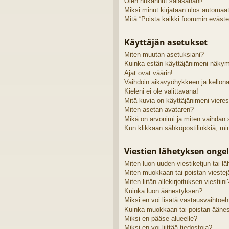
Olen hukannut salasanani!
Miksi minut kirjataan ulos automaat
Mitä “Poista kaikki foorumin eväste
Käyttäjän asetukset
Miten muutan asetuksiani?
Kuinka estän käyttäjänimeni näkymi
Ajat ovat väärin!
Vaihdoin aikavyöhykkeen ja kellonai
Kieleni ei ole valittavana!
Mitä kuvia on käyttäjänimeni viere
Miten asetan avataren?
Mikä on arvonimi ja miten vaihdan
Kun klikkaan sähköpostilinkkiä, m
Viestien lähetyksen onge
Miten luon uuden viestiketjun tai 
Miten muokkaan tai poistan viestej
Miten liitän allekirjoituksen viestiini
Kuinka luon äänestyksen?
Miksi en voi lisätä vastausvaihtoe
Kuinka muokkaan tai poistan ääne
Miksi en pääse alueelle?
Miksi en voi liittää tiedostoja?