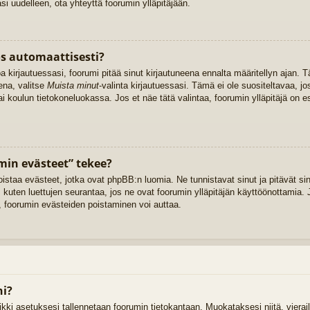
 uudelleen, ota yhteyttä foorumin ylläpitäjään.
os automaattisesti?
oa kirjautuessasi, foorumi pitää sinut kirjautuneena ennalta määritellyn ajan
ena, valitse
Muista minut
-valinta kirjautuessasi. Tämä ei ole suositeltavaa, jo
tai koulun tietokoneluokassa. Jos et näe tätä valintaa, foorumin ylläpitäjä on
min evästeet” tekee?
oistaa evästeet, jotka ovat phpBB:n luomia. Ne tunnistavat sinut ja pitävät sin
 kuten luettujen seurantaa, jos ne ovat foorumin ylläpitäjän käyttöönottamia. J
 foorumin evästeiden poistaminen voi auttaa.
ni?
kaikki asetuksesi tallennetaan foorumin tietokantaan. Muokataksesi niitä, vier