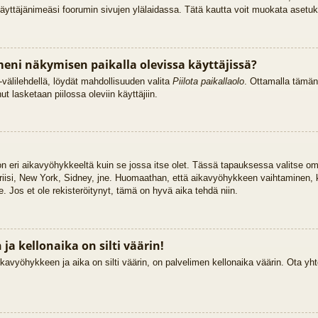
käyttäjänimeäsi foorumin sivujen ylälaidassa. Tätä kautta voit muokata asetuksi
eni näkymisen paikalla olevissa käyttäjissä?
välilehdellä, löydät mahdollisuuden valita
Piilota paikallaolo
. Ottamalla tämän
Sinut lasketaan piilossa oleviin käyttäjiin.
 on eri aikavyöhykkeeltä kuin se jossa itse olet. Tässä tapauksessa valitse o
riisi, New York, Sidney, jne. Huomaathan, että aikavyöhykkeen vaihtaminen,
lle. Jos et ole rekisteröitynyt, tämä on hyvä aika tehdä niin.
a kellonaika on silti väärin!
kavyöhykkeen ja aika on silti väärin, on palvelimen kellonaika väärin. Ota yht