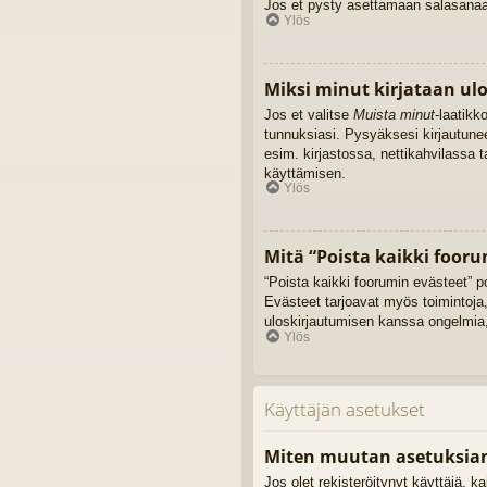
Jos et pysty asettamaan salasanaasi
Ylös
Miksi minut kirjataan ul
Jos et valitse
Muista minut
-laatikk
tunnuksiasi. Pysyäksesi kirjautune
esim. kirjastossa, nettikahvilassa 
käyttämisen.
Ylös
Mitä “Poista kaikki fooru
“Poista kaikki foorumin evästeet” p
Evästeet tarjoavat myös toimintoja,
uloskirjautumisen kanssa ongelmia,
Ylös
Käyttäjän asetukset
Miten muutan asetuksia
Jos olet rekisteröitynyt käyttäjä, 