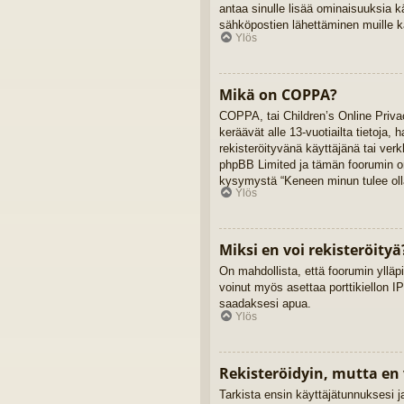
antaa sinulle lisää ominaisuuksia kä
sähköpostien lähettäminen muille kä
Ylös
Mikä on COPPA?
COPPA, tai Children’s Online Privac
keräävät alle 13-vuotiailta tietoja,
rekisteröityvänä käyttäjänä tai ver
phpBB Limited ja tämän foorumin omi
kysymystä “Keneen minun tulee olla
Ylös
Miksi en voi rekisteröityä
On mahdollista, että foorumin ylläpi
voinut myös asettaa porttikiellon IP
saadaksesi apua.
Ylös
Rekisteröidyin, mutta en 
Tarkista ensin käyttäjätunnuksesi 