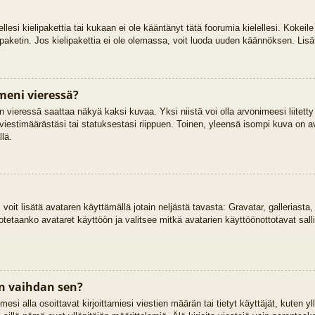
ellesi kielipakettia tai kukaan ei ole kääntänyt tätä foorumia kielellesi. Kokeile
ipaketin. Jos kielipakettia ei ole olemassa, voit luoda uuden käännöksen. Lisä
meni vieressä?
 vieressä saattaa näkyä kaksi kuvaa. Yksi niistä voi olla arvonimeesi liitetty
viestimäärästäsi tai statuksestasi riippuen. Toinen, yleensä isompi kuva on ava
llä.
, voit lisätä avataren käyttämällä jotain neljästä tavasta: Gravatar, galleriast
otetaanko avataret käyttöön ja valitsee mitkä avatarien käyttöönottotavat salli
n vaihdan sen?
si alla osoittavat kirjoittamiesi viestien määrän tai tietyt käyttäjät, kuten yll