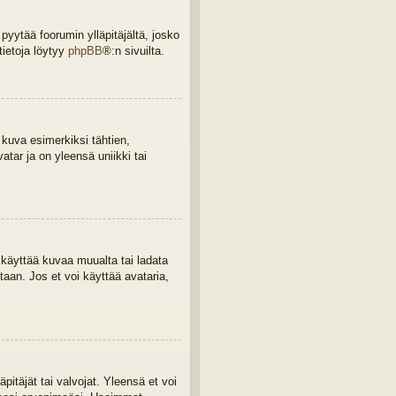
 pyytää foorumin ylläpitäjältä, josko
tietoja löytyy
phpBB
®:n sivuilta.
 kuva esimerkiksi tähtien,
tar ja on yleensä uniikki tai
a, käyttää kuvaa muualta tai ladata
taan. Jos et voi käyttää avataria,
äpitäjät tai valvojat. Yleensä et voi