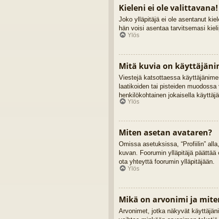
Kieleni ei ole valittavana!
Joko ylläpitäjä ei ole asentanut kiel
hän voisi asentaa tarvitsemasi kiel
Ylös
Mitä kuvia on käyttäjäni
Viestejä katsottaessa käyttäjänimen
laatikoiden tai pisteiden muodossa 
henkilökohtainen jokaisella käyttäjä
Ylös
Miten asetan avataren?
Omissa asetuksissa, “Profiilin” alla
kuvan. Foorumin ylläpitäjä päättää 
ota yhteyttä foorumin ylläpitäjään.
Ylös
Mikä on arvonimi ja mite
Arvonimet, jotka näkyvät käyttäjänime