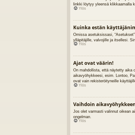
linkki löytyy yleensä klikkaamalla 
Ylös
Kuinka estän käyttäjänim
Omissa asetuksissasi, “Asetukset”-
ylläpitäjille, valvojille ja itsellesi. 
Ylös
Ajat ovat väärin!
On mahdollista, että näytetty aika
aikavyöhykkeesi, esim. Lontoo, Pa
ovat vain rekisteröityneille käyttäji
Ylös
Vaihdoin aikavyöhykkeen j
Jos olet varmasti valinnut oikean ai
ongelman.
Ylös