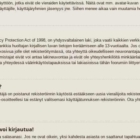
yttöön, jotka eivät ole vieraiden käytettävissä. Näitä ovat mm. avatar-kuvan mä
yttäjille, käyttäjäryhmien jäsenyys jne. Siihen menee aikaa vain muutamia he
y Protection Act of 1998, on yhdysvaltalainen laki, joka vaatii kaikkien verkk
 hankkia huoltajan kirjallisen luvan tietojen keräämiseen alle 13-vuotiaalta. 
kkosivua jolle olet rekisteröitymässä, ota yhteyttä oikeudelliseen neuvonant
stajat eivät voi antaa lakineuvontaa ja eivät ole yhteyshenkilöitä minkäänla
 yhteydessä väärinkäytöstapauksissa tai lakiasioissa tähän foorumiin liittyen
?
täjä on poistanut rekisteröinnin käytöstä estääkseen uusia vierailijoita rekist
-osoitteellesi tai estänyt valitsemasi käyttäjätunnuksen rekisteröinnin. Ota yh
voi kirjautua!
ja salasanasi. Jos ne ovat oikein, yksi kahdesta asiasta on saattanut tapaht