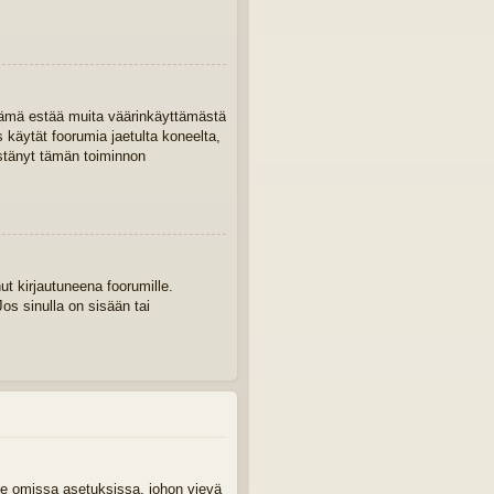
. Tämä estää muita väärinkäyttämästä
s käytät foorumia jaetulta koneelta,
 estänyt tämän toiminnon
ut kirjautuneena foorumille.
os sinulla on sisään tai
aile omissa asetuksissa, johon vievä