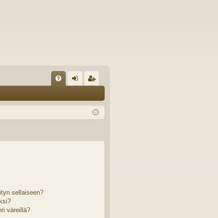
U
irj
ek
K
au
ist
K
du
er
si
öi
sä
dy
än
ityn sellaiseen?
ksi?
i väreillä?