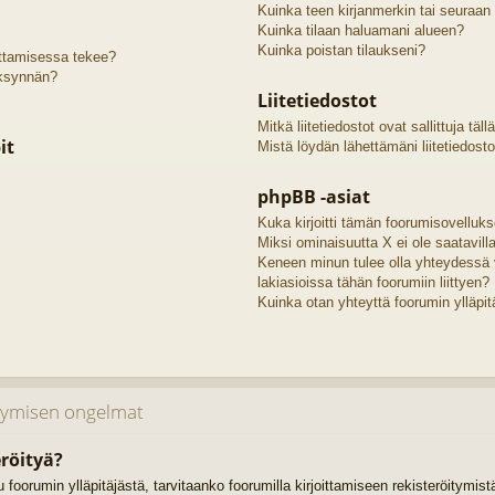
Kuinka teen kirjanmerkin tai seuraan
Kuinka tilaan haluamani alueen?
Kuinka poistan tilaukseni?
oittamisessa tekee?
äksynnän?
Liitetiedostot
Mitkä liitetiedostot ovat sallittuja täll
it
Mistä löydän lähettämäni liitetiedosto
phpBB -asiat
Kuka kirjoitti tämän foorumisovelluk
Miksi ominaisuutta X ei ole saatavill
Keneen minun tulee olla yhteydessä 
lakiasioissa tähän foorumiin liittyen?
Kuinka otan yhteyttä foorumin ylläpit
itymisen ongelmat
röityä?
uu foorumin ylläpitäjästä, tarvitaanko foorumilla kirjoittamiseen rekisteröitymis