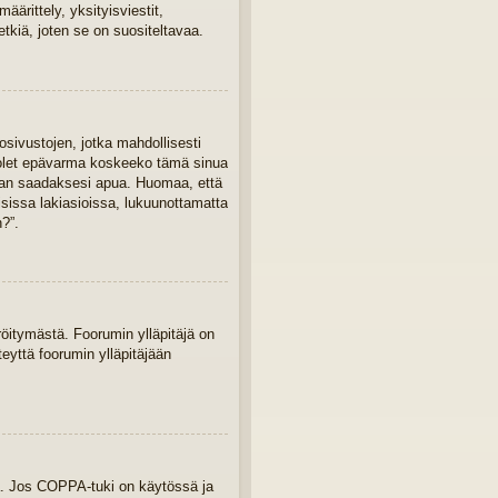
ärittely, yksityisviestit,
tkiä, joten se on suositeltavaa.
osivustojen, jotka mahdollisesti
Jos olet epävarma koskeeko tämä sinua
ajaan saadaksesi apua. Huomaa, että
isissa lakiasioissa, lukuunottamatta
?”.
eröitymästä. Foorumin ylläpitäjä on
teyttä foorumin ylläpitäjään
ua. Jos COPPA-tuki on käytössä ja