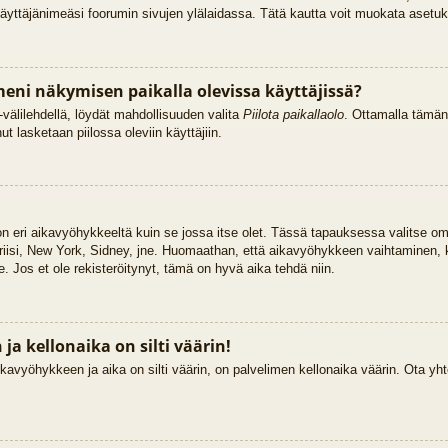
käyttäjänimeäsi foorumin sivujen ylälaidassa. Tätä kautta voit muokata asetuksi
eni näkymisen paikalla olevissa käyttäjissä?
välilehdellä, löydät mahdollisuuden valita
Piilota paikallaolo
. Ottamalla tämän
Sinut lasketaan piilossa oleviin käyttäjiin.
 on eri aikavyöhykkeeltä kuin se jossa itse olet. Tässä tapauksessa valitse o
riisi, New York, Sidney, jne. Huomaathan, että aikavyöhykkeen vaihtaminen,
lle. Jos et ole rekisteröitynyt, tämä on hyvä aika tehdä niin.
a kellonaika on silti väärin!
kavyöhykkeen ja aika on silti väärin, on palvelimen kellonaika väärin. Ota yht