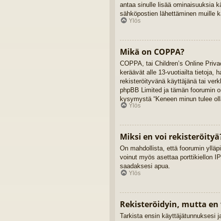
antaa sinulle lisää ominaisuuksia kä
sähköpostien lähettäminen muille kä
Ylös
Mikä on COPPA?
COPPA, tai Children’s Online Privac
keräävät alle 13-vuotiailta tietoja,
rekisteröityvänä käyttäjänä tai ver
phpBB Limited ja tämän foorumin omi
kysymystä “Keneen minun tulee olla
Ylös
Miksi en voi rekisteröityä
On mahdollista, että foorumin ylläpi
voinut myös asettaa porttikiellon IP
saadaksesi apua.
Ylös
Rekisteröidyin, mutta en 
Tarkista ensin käyttäjätunnuksesi 