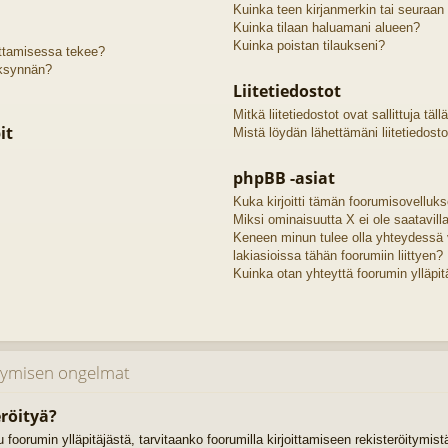
Kuinka teen kirjanmerkin tai seuraan
Kuinka tilaan haluamani alueen?
Kuinka poistan tilaukseni?
oittamisessa tekee?
äksynnän?
Liitetiedostot
Mitkä liitetiedostot ovat sallittuja täll
it
Mistä löydän lähettämäni liitetiedosto
phpBB -asiat
Kuka kirjoitti tämän foorumisovelluk
Miksi ominaisuutta X ei ole saatavill
Keneen minun tulee olla yhteydessä 
lakiasioissa tähän foorumiin liittyen?
Kuinka otan yhteyttä foorumin ylläpit
itymisen ongelmat
röityä?
uu foorumin ylläpitäjästä, tarvitaanko foorumilla kirjoittamiseen rekisteröitymis