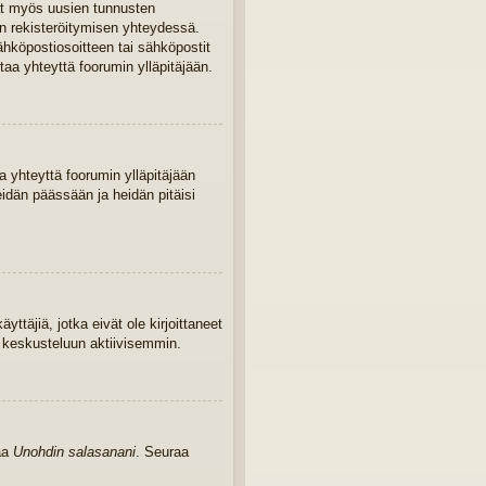
ivat myös uusien tunnusten
iin rekisteröitymisen yhteydessä.
sähköpostiosoitteen tai sähköpostit
taa yhteyttä foorumin ylläpitäjään.
 yhteyttä foorumin ylläpitäjään
eidän päässään ja heidän pitäisi
yttäjiä, jotka eivät ole kirjoittaneet
u keskusteluun aktiivisemmin.
kaa
Unohdin salasanani
. Seuraa