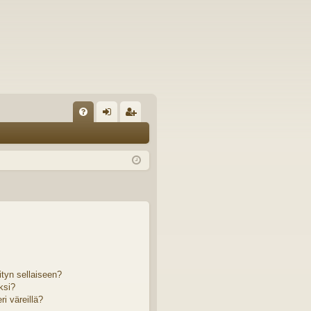
U
irj
ek
K
au
ist
K
du
er
si
öi
sä
dy
än
ityn sellaiseen?
ksi?
i väreillä?