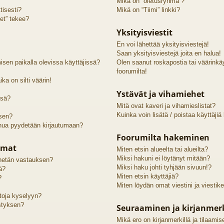
Mikä on “oletusryhmä”?
tisesti?
Mikä on “Tiimi” linkki?
et” tekee?
Yksityisviestit
En voi lähettää yksityisviestejä!
Saan yksityisviestejä joita en halua!
sen paikalla olevissa käyttäjissä?
Olen saanut roskapostia tai väärinkäyt
foorumilta!
ka on silti väärin!
Ystävät ja vihamiehet
ssä?
Mitä ovat kaveri ja vihamieslistat?
Kuinka voin lisätä / poistaa käyttäjiä
 sen?
inua pyydetään kirjautumaan?
Foorumilta hakeminen
lmat
Miten etsin alueelta tai alueilta?
Miksi hakuni ei löytänyt mitään?
lähetän vastauksen?
Miksi haku johti tyhjään sivuun!?
ä?
Miten etsin käyttäjiä?
?
Miten löydän omat viestini ja viestike
htoja kyselyyn?
styksen?
Seuraaminen ja kirjanmer
Mikä ero on kirjanmerkillä ja tilaamis