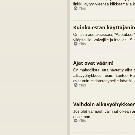
linkki löytyy yleensä klikkaamalla 
Ylös
Kuinka estän käyttäjänim
Omissa asetuksissasi, “Asetukset”-
ylläpitäjille, valvojille ja itsellesi. 
Ylös
Ajat ovat väärin!
On mahdollista, että näytetty aika
aikavyöhykkeesi, esim. Lontoo, Pa
ovat vain rekisteröityneille käyttäji
Ylös
Vaihdoin aikavyöhykkeen j
Jos olet varmasti valinnut oikean ai
ongelman.
Ylös