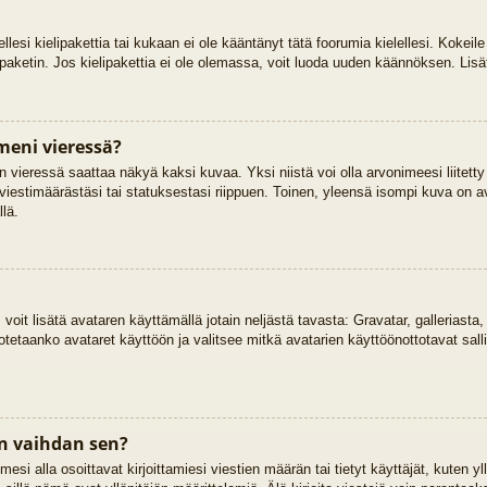
ellesi kielipakettia tai kukaan ei ole kääntänyt tätä foorumia kielellesi. Kokeile
ipaketin. Jos kielipakettia ei ole olemassa, voit luoda uuden käännöksen. Lisä
meni vieressä?
 vieressä saattaa näkyä kaksi kuvaa. Yksi niistä voi olla arvonimeesi liitetty
viestimäärästäsi tai statuksestasi riippuen. Toinen, yleensä isompi kuva on ava
llä.
, voit lisätä avataren käyttämällä jotain neljästä tavasta: Gravatar, galleriast
otetaanko avataret käyttöön ja valitsee mitkä avatarien käyttöönottotavat salli
n vaihdan sen?
si alla osoittavat kirjoittamiesi viestien määrän tai tietyt käyttäjät, kuten yll