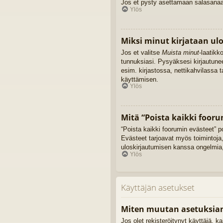
Jos et pysty asettamaan salasanaasi
Ylös
Miksi minut kirjataan ul
Jos et valitse
Muista minut
-laatikk
tunnuksiasi. Pysyäksesi kirjautune
esim. kirjastossa, nettikahvilassa 
käyttämisen.
Ylös
Mitä “Poista kaikki fooru
“Poista kaikki foorumin evästeet” p
Evästeet tarjoavat myös toimintoja,
uloskirjautumisen kanssa ongelmia,
Ylös
Käyttäjän asetukset
Miten muutan asetuksia
Jos olet rekisteröitynyt käyttäjä, 