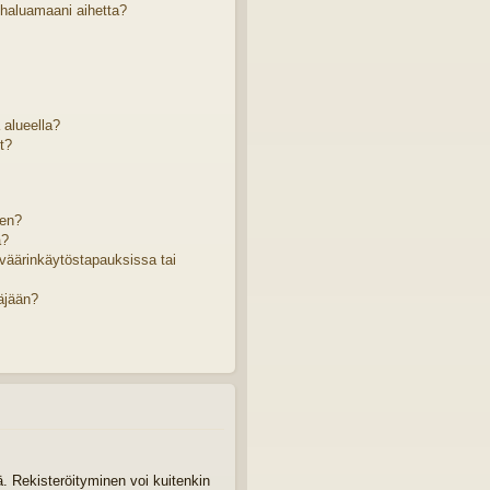
 haluamaani aihetta?
ä alueella?
t?
sen?
a?
väärinkäytöstapauksissa tai
äjään?
tä. Rekisteröityminen voi kuitenkin