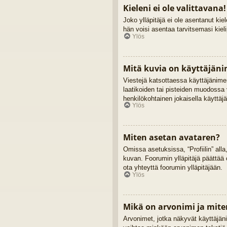
Kieleni ei ole valittavana!
Joko ylläpitäjä ei ole asentanut kiel
hän voisi asentaa tarvitsemasi kiel
Ylös
Mitä kuvia on käyttäjäni
Viestejä katsottaessa käyttäjänimen
laatikoiden tai pisteiden muodossa 
henkilökohtainen jokaisella käyttäjä
Ylös
Miten asetan avataren?
Omissa asetuksissa, “Profiilin” alla
kuvan. Foorumin ylläpitäjä päättää 
ota yhteyttä foorumin ylläpitäjään.
Ylös
Mikä on arvonimi ja mite
Arvonimet, jotka näkyvät käyttäjänime