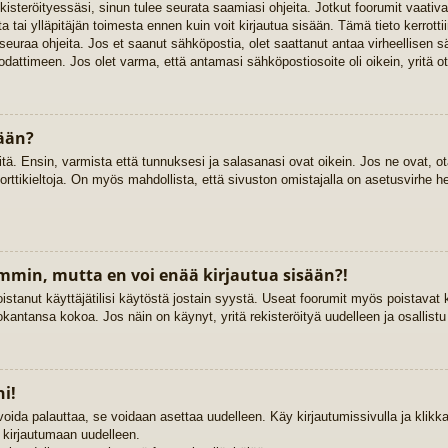
rekisteröityessäsi, sinun tulee seurata saamiasi ohjeita. Jotkut foorumit vaat
ta tai ylläpitäjän toimesta ennen kuin voit kirjautua sisään. Tämä tieto kerrott
 seuraa ohjeita. Jos et saanut sähköpostia, olet saattanut antaa virheellisen 
dattimeen. Jos olet varma, että antamasi sähköpostiosoite oli oikein, yritä ot
sään?
. Ensin, varmista että tunnuksesi ja salasanasi ovat oikein. Jos ne ovat, ota
porttikieltoja. On myös mahdollista, että sivuston omistajalla on asetusvirhe h
emmin, mutta en voi enää kirjautua sisään?!
istanut käyttäjätilisi käytöstä jostain syystä. Useat foorumit myös poistavat kä
kantansa kokoa. Jos näin on käynyt, yritä rekisteröityä uudelleen ja osallist
i!
voida palauttaa, se voidaan asettaa uudelleen. Käy kirjautumissivulla ja klik
ä kirjautumaan uudelleen.