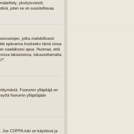
ärittely, yksityisviestit,
tkiä, joten se on suositeltavaa.
osivustojen, jotka mahdollisesti
Jos olet epävarma koskeeko tämä sinua
ajaan saadaksesi apua. Huomaa, että
isissa lakiasioissa, lukuunottamatta
?”.
eröitymästä. Foorumin ylläpitäjä on
teyttä foorumin ylläpitäjään
ua. Jos COPPA-tuki on käytössä ja