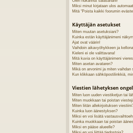
Olen hukannut salasanani!
Miksi minut kirjataan ulos automaat
Mitä “Poista kaikki foorumin eväste
Käyttäjän asetukset
Miten muutan asetuksiani?
Kuinka estän käyttäjänimeni näkymi
Ajat ovat väärin!
Vaihdoin aikavyöhykkeen ja kellonai
Kieleni ei ole valittavana!
Mitä kuvia on käyttäjänimeni viere
Miten asetan avataren?
Mikä on arvonimi ja miten vaihdan
Kun klikkaan sähköpostilinkkiä, m
Viestien lähetyksen onge
Miten luon uuden viestiketjun tai 
Miten muokkaan tai poistan viestej
Miten liitän allekirjoituksen viestiini
Kuinka luon äänestyksen?
Miksi en voi lisätä vastausvaihtoe
Kuinka muokkaan tai poistan ääne
Miksi en pääse alueelle?
Miksi en voi liittää tiedostoja?