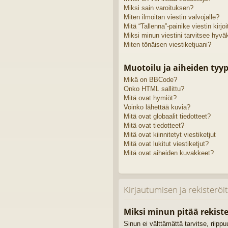
Miksi sain varoituksen?
Miten ilmoitan viestin valvojalle?
Mitä “Tallenna”-painike viestin kirj
Miksi minun viestini tarvitsee hyv
Miten tönäisen viestiketjuani?
Muotoilu ja aiheiden tyyp
Mikä on BBCode?
Onko HTML sallittu?
Mitä ovat hymiöt?
Voinko lähettää kuvia?
Mitä ovat globaalit tiedotteet?
Mitä ovat tiedotteet?
Mitä ovat kiinnitetyt viestiketjut
Mitä ovat lukitut viestiketjut?
Mitä ovat aiheiden kuvakkeet?
Kirjautumisen ja rekisterö
Miksi minun pitää rekiste
Sinun ei välttämättä tarvitse, riipp