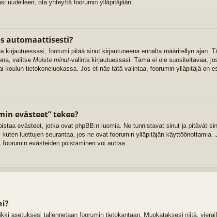
 uudelleen, ota yhteyttä foorumin ylläpitäjään.
os automaattisesti?
oa kirjautuessasi, foorumi pitää sinut kirjautuneena ennalta määritellyn ajan
ena, valitse
Muista minut
-valinta kirjautuessasi. Tämä ei ole suositeltavaa, jo
tai koulun tietokoneluokassa. Jos et näe tätä valintaa, foorumin ylläpitäjä on
min evästeet” tekee?
oistaa evästeet, jotka ovat phpBB:n luomia. Ne tunnistavat sinut ja pitävät sin
 kuten luettujen seurantaa, jos ne ovat foorumin ylläpitäjän käyttöönottamia. J
 foorumin evästeiden poistaminen voi auttaa.
ni?
kaikki asetuksesi tallennetaan foorumin tietokantaan. Muokataksesi niitä, vier