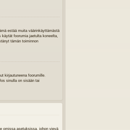
. Tämä estää muita väärinkäyttämästä
s käytät foorumia jaetulta koneelta,
 estänyt tämän toiminnon
ut kirjautuneena foorumille.
os sinulla on sisään tai
aile omissa asetuksissa, johon vievä