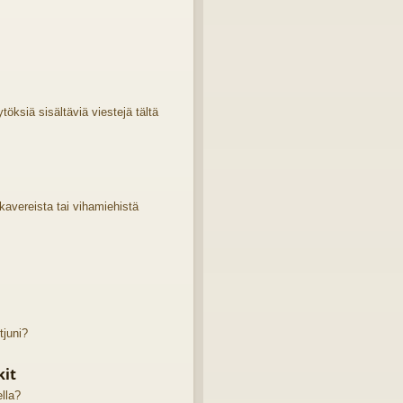
öksiä sisältäviä viestejä tältä
 kavereista tai vihamiehistä
tjuni?
kit
ella?