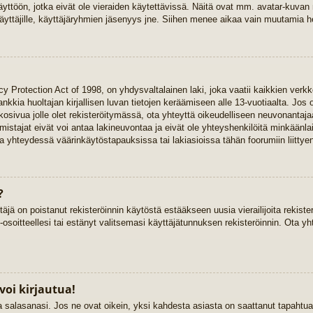
yttöön, jotka eivät ole vieraiden käytettävissä. Näitä ovat mm. avatar-kuvan mä
yttäjille, käyttäjäryhmien jäsenyys jne. Siihen menee aikaa vain muutamia he
y Protection Act of 1998, on yhdysvaltalainen laki, joka vaatii kaikkien verkk
 hankkia huoltajan kirjallisen luvan tietojen keräämiseen alle 13-vuotiaalta. 
kkosivua jolle olet rekisteröitymässä, ota yhteyttä oikeudelliseen neuvonant
stajat eivät voi antaa lakineuvontaa ja eivät ole yhteyshenkilöitä minkäänla
 yhteydessä väärinkäytöstapauksissa tai lakiasioissa tähän foorumiin liittyen
?
täjä on poistanut rekisteröinnin käytöstä estääkseen uusia vierailijoita rekist
-osoitteellesi tai estänyt valitsemasi käyttäjätunnuksen rekisteröinnin. Ota yh
voi kirjautua!
ja salasanasi. Jos ne ovat oikein, yksi kahdesta asiasta on saattanut tapaht