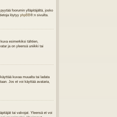
 pyytää foorumin ylläpitäjältä, josko
tietoja löytyy
phpBB
®:n sivuilta.
 kuva esimerkiksi tähtien,
tar ja on yleensä uniikki tai
a, käyttää kuvaa muualta tai ladata
taan. Jos et voi käyttää avataria,
äpitäjät tai valvojat. Yleensä et voi