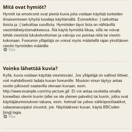
Mitä ovat hymiöt?
Hymiöt tai emoticonit ovat pieniä kuvia joita voidaan käyttää tunteiden
ilmaisemiseen lyhyitä koodeja käyttämällä. Esimerkiksi :) tarkoittaa
iloista ja :( tarkoittaa surullista. Hymiöiden täysi lista on nähtävillä
viestinlähetyslomakkeessa. Älä käytä hymiöitä liikaa, sillä ne voivat
tehdä viestistä lukukelvottoman ja valvoja voi poistaa niitä tai viestin
kokonaan. Foorumin ylläpitäjä on voinut myös määritellä rajan yksittäisen
viestin hymiöiden määrälle.
Ylös
Voinko lähettää kuvia?
Kyllä, kuvia voidaan käyttää viesteissäsi. Jos ylläpitäjä on sallinut liitteet,
voit mahdollisesti ladata kuvan foorumille. Muutoin sinun täytyy antaa
osoite julkisesti saatavilla olevaan kuvaan, esim.
http://www.example.com/my-picture.gif. Et voi antaa osoitetta omalla
koneellasi oleviin kuviin (ellei se ole yleinen palvelin) tai kuviin, jotka ovat
käyttäjätunnistuksen takana, esim. hotmail tai yahoo sähköpostilaatikot,
salasanasuojatut sivustot, jne. Näyttääksesi kuvan, käytä BBCoden
[img]-tagia.
Ylös