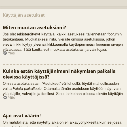
Käyttäjän asetukset
Miten muutan asetuksiani?
Jos olet rekisteröitynyt käyttäjä, kaikki asetuksesi tallennetaan foorumin
tietokantaan. Muokataksesi niitä, vieraile omissa asetuksissa, johon
vievä linkki löytyy yleensä klikkaamalla käyttäjänimeäsi foorumin sivujen
ylälaidassa. Tätä kautta voit muokata asetuksiasi ja valintojasi.
Ylös
Kuinka estän käyttäjänimeni näkymisen paikalla
olevissa käyttäjissä?
Omissa asetuksissasi, “Asetukset”-välilehdellä, löydät mahdollisuuden
valita
Piilota paikallaolo
. Ottamalla tämän asetuksen käyttöön näyt vain
ylläpitäjille, valvojille ja itsellesi. Sinut lasketaan piilossa oleviin käyttäjiin.
Ylös
Ajat ovat väärin!
On mahdollista, että näytetty aika on eri aikavyöhykkeeltä kuin se jossa