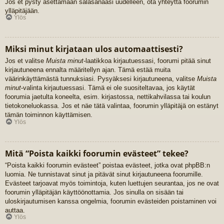
Jos et pysty asettamaan salasanaasi uudelleen, ota yhteyttä foorumin
ylläpitäjään.
Ylös
Miksi minut kirjataan ulos automaattisesti?
Jos et valitse
Muista minut
-laatikkoa kirjautuessasi, foorumi pitää sinut
kirjautuneena ennalta määritellyn ajan. Tämä estää muita
väärinkäyttämästä tunnuksiasi. Pysyäksesi kirjautuneena, valitse
Muista
minut
-valinta kirjautuessasi. Tämä ei ole suositeltavaa, jos käytät
foorumia jaetulta koneelta, esim. kirjastossa, nettikahvilassa tai koulun
tietokoneluokassa. Jos et näe tätä valintaa, foorumin ylläpitäjä on estänyt
tämän toiminnon käyttämisen.
Ylös
Mitä “Poista kaikki foorumin evästeet” tekee?
“Poista kaikki foorumin evästeet” poistaa evästeet, jotka ovat phpBB:n
luomia. Ne tunnistavat sinut ja pitävät sinut kirjautuneena foorumille.
Evästeet tarjoavat myös toimintoja, kuten luettujen seurantaa, jos ne ovat
foorumin ylläpitäjän käyttöönottamia. Jos sinulla on sisään tai
uloskirjautumisen kanssa ongelmia, foorumin evästeiden poistaminen voi
auttaa.
Ylös