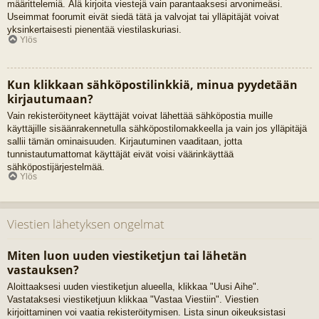
määrittelemiä. Älä kirjoita viestejä vain parantaaksesi arvonimeäsi.
Useimmat foorumit eivät siedä tätä ja valvojat tai ylläpitäjät voivat
yksinkertaisesti pienentää viestilaskuriasi.
Ylös
Kun klikkaan sähköpostilinkkiä, minua pyydetään
kirjautumaan?
Vain rekisteröityneet käyttäjät voivat lähettää sähköpostia muille
käyttäjille sisäänrakennetulla sähköpostilomakkeella ja vain jos ylläpitäjä
sallii tämän ominaisuuden. Kirjautuminen vaaditaan, jotta
tunnistautumattomat käyttäjät eivät voisi väärinkäyttää
sähköpostijärjestelmää.
Ylös
Viestien lähetyksen ongelmat
Miten luon uuden viestiketjun tai lähetän
vastauksen?
Aloittaaksesi uuden viestiketjun alueella, klikkaa "Uusi Aihe".
Vastataksesi viestiketjuun klikkaa "Vastaa Viestiin". Viestien
kirjoittaminen voi vaatia rekisteröitymisen. Lista sinun oikeuksistasi