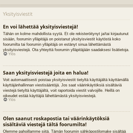
Yksityisviestit
En voi lähettää yksityisviestejä!
Tähän on kolme mahdollista syytä. Et ole rekisteröitynyt ja/tai kirjautunut
sisään, foorumin ylläpitäjä on poistanut yksityisviestit käytöstä koko
foorumilta tai foorumin ylläpitäjä on estänyt sinua lähettämästä
yksityisviestejä. Ota yhteyttä foorumin ylläpitäjään saadaksesi lisätietoja.
Ylös
Saan yksityisviestejä joita en halua!
Voit automaattisesti poistaa yksityisviestit tietyltä käyttäjältä käyttämällä
käyttäjänhallinnan viestisääntöjä. Jos saat väärinkäytöksiä sisältäviä
viestejä tietyltä käyttäjältä, voit raportoida viestit valvojille. Heillä on
oikeudet estää käyttäjiä lähettämästä yksityisviestejä.
Ylös
Olen saanut roskapostia tai väärinkäytöksiä
sisältäviä viestejä tältä foorumilta!
Olemme pahoillamme siitä. Tämän foorumin sähköpostilomake sisältää