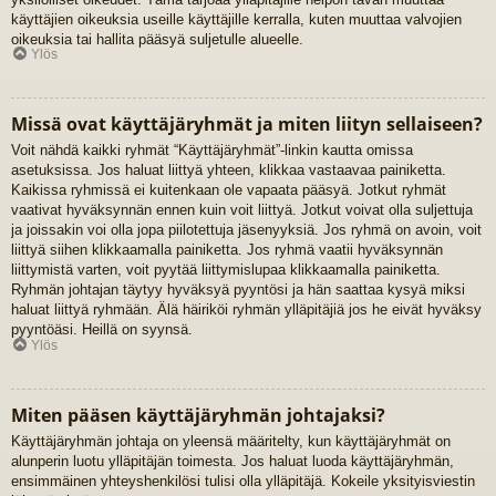
käyttäjien oikeuksia useille käyttäjille kerralla, kuten muuttaa valvojien
oikeuksia tai hallita pääsyä suljetulle alueelle.
Ylös
Missä ovat käyttäjäryhmät ja miten liityn sellaiseen?
Voit nähdä kaikki ryhmät “Käyttäjäryhmät”-linkin kautta omissa
asetuksissa. Jos haluat liittyä yhteen, klikkaa vastaavaa painiketta.
Kaikissa ryhmissä ei kuitenkaan ole vapaata pääsyä. Jotkut ryhmät
vaativat hyväksynnän ennen kuin voit liittyä. Jotkut voivat olla suljettuja
ja joissakin voi olla jopa piilotettuja jäsenyyksiä. Jos ryhmä on avoin, voit
liittyä siihen klikkaamalla painiketta. Jos ryhmä vaatii hyväksynnän
liittymistä varten, voit pyytää liittymislupaa klikkaamalla painiketta.
Ryhmän johtajan täytyy hyväksyä pyyntösi ja hän saattaa kysyä miksi
haluat liittyä ryhmään. Älä häiriköi ryhmän ylläpitäjiä jos he eivät hyväksy
pyyntöäsi. Heillä on syynsä.
Ylös
Miten pääsen käyttäjäryhmän johtajaksi?
Käyttäjäryhmän johtaja on yleensä määritelty, kun käyttäjäryhmät on
alunperin luotu ylläpitäjän toimesta. Jos haluat luoda käyttäjäryhmän,
ensimmäinen yhteyshenkilösi tulisi olla ylläpitäjä. Kokeile yksityisviestin