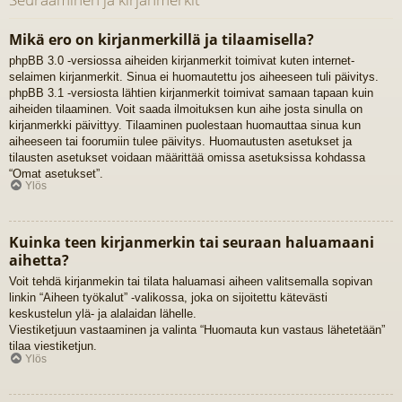
Mikä ero on kirjanmerkillä ja tilaamisella?
phpBB 3.0 -versiossa aiheiden kirjanmerkit toimivat kuten internet-
selaimen kirjanmerkit. Sinua ei huomautettu jos aiheeseen tuli päivitys.
phpBB 3.1 -versiosta lähtien kirjanmerkit toimivat samaan tapaan kuin
aiheiden tilaaminen. Voit saada ilmoituksen kun aihe josta sinulla on
kirjanmerkki päivittyy. Tilaaminen puolestaan huomauttaa sinua kun
aiheeseen tai foorumiin tulee päivitys. Huomautusten asetukset ja
tilausten asetukset voidaan määrittää omissa asetuksissa kohdassa
“Omat asetukset”.
Ylös
Kuinka teen kirjanmerkin tai seuraan haluamaani
aihetta?
Voit tehdä kirjanmekin tai tilata haluamasi aiheen valitsemalla sopivan
linkin “Aiheen työkalut” -valikossa, joka on sijoitettu kätevästi
keskustelun ylä- ja alalaidan lähelle.
Viestiketjuun vastaaminen ja valinta “Huomauta kun vastaus lähetetään”
tilaa viestiketjun.
Ylös