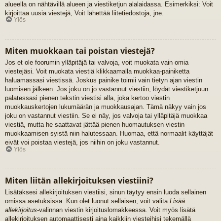
alueella on nähtävillä alueen ja viestiketjun alalaidassa. Esimerkiksi: Voit
kirjoittaa uusia viestejä, Voit lähettää liitetiedostoja, jne.
Ylös
Miten muokkaan tai poistan viestejä?
Jos et ole foorumin ylläpitäjä tai valvoja, voit muokata vain omia
viestejäsi. Voit muokata viestiä klikkaamalla muokkaa-painiketta
haluamassasi viestissä. Joskus painike toimii vain tietyn ajan viestin
luomisen jälkeen. Jos joku on jo vastannut viestiin, löydät viestiketjuun
palatessasi pienen tekstin viestisi alla, joka kertoo viestin
muokkauskertojen lukumäärän ja muokkausajan. Tämä näkyy vain jos
joku on vastannut viestiin. Se ei näy, jos valvoja tai ylläpitäjä muokkaa
viestiä, mutta he saattavat jättää pienen huomautuksen viestin
muokkaamisen syistä niin halutessaan. Huomaa, että normaalit käyttäjät
eivät voi poistaa viestejä, jos niihin on joku vastannut.
Ylös
Miten liitän allekirjoituksen viestiini?
Lisätäksesi allekirjoituksen viestiisi, sinun täytyy ensin luoda sellainen
omissa asetuksissa. Kun olet luonut sellaisen, voit valita
Lisää
allekirjoitus
-valinnan viestin kirjoituslomakkeessa. Voit myös lisätä
allekirjoituksen automaattisesti aina kaikkiin viesteihisi tekemällä