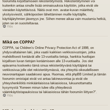
foorumilla kirjoittamiseen rekisteröitymistä. Rekisteröityminen voi
kuitenkin antaa sinulle lisää ominaisuuksia käyttöön, jotka eivät ole
vieraiden käytettävissä. Näitä ovat mm. avatar-kuvan määrittely,
yksityisviestit, sähköpostien lähettäminen muille käyttäjille,
käyttäjäryhmien jäsenyys jne. Siihen menee aikaa vain muutamia hetkiä,
joten se on suositeltavaa.
Ylös
Mikä on COPPA?
COPPA, tai Children’s Online Privacy Protection Act of 1998, on
yhdysvaltalainen laki, joka vaatii kaikkien verkkosivustojen, jotka
mahdollisesti keräävät alle 13-vuotiailta tietoja, hankkia huoltajan
kirjallisen luvan tietojen keräämiseen alle 13-vuotiaalta. Jos olet
epävarma koskeeko tämä sinua rekisteröityvänä käyttäjänä tai
verkkosivua jolle olet rekisteröitymässä, ota yhteyttä oikeudelliseen
neuvonantajaan saadaksesi apua. Huomaa, että phpBB Limited ja tämän
foorumin omistajat eivät voi antaa lakineuvontaa ja eivät ole
yhteyshenkilöitä minkäänlaisissa lakiasioissa, lukuunottamatta
kysymystä “Keneen minun tulee olla yhteydessä
väärinkäytöstapauksissa tai lakiasioissa tähän foorumiin liittyen?”.
Ylös