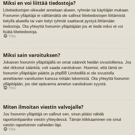
Miksi en voi liittää tiedostoja?
Liitetiedostojen oikeudet annetaan alueen, ryhmän tai käyttäjän mukaan.
Foorumin ylläpitäjä ei välttämättä ole sallinut liitetiedostojen liittämistä
tietyllä alueella tai vain tietyt ryhmät saattavat pystyä liittämään
tiedostoja. Ota yhteyttä foorumin ylläpitäjään jos et tiedä miksi et voi
lisätä liitetiedostoja.
Ylös
Miksi sain varoituksen?
Jokaisen foorumin ylläpitäjällä on omat säännöt heidän sivustollensa. Jos
olet rikkonut sääntöä, voit saada varoituksen. Huomioi, että tämä on
foorumin ylläpitäjän päätös ja phpBB Limitedillä ei ole sivustolla
annettavien varoitusten kanssa mitään tekemistä. Ota yhteyttä foorumin
ylläpitäjään, jos olet epävarma annetun varoituksen syystä.
Ylös
Miten ilmoitan viestin valvojalle?
Jos foorumin ylläpitäjä on sallinut sen, sinun pitäisi nähdä
raportointipainike viestin yhteydessä. Tämän klikkaaminen vie sinut
viestin raportoinnin vaiheiden läpi.
Ylös