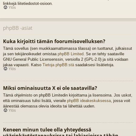
linkkejä liitetiedostot-osioon.
Ylös
phpBB -asiat
Kuka kirjoitti tämän foorumisovelluksen?
Tämä sovellus (sen muokkaamattomassa tilassa) on tuottanut, julkaissut
ja sen tekijänoikeudet omistaa
phpBB Limited
. Se on tehty saataville
GNU General Public Licensenssin, versiolla 2 (GPL-2.0) ja sitä voidaan
jakaa vapaasti. Katso
Tietoja phpBB:stä
saadaksesi lisätietoja.
Ylös
Miksi ominaisuutta X ei ole saatavilla?
Tämä ohjelmisto on phpBB Limitedin kirjoittama ja lisensoima. Jos uskot,
että ominaisuus tulisi lisätä, vieraile
phpBB ideakeskuksessa
, jossa voit
äänestää olemassa olevia ideoita tai lähettää uuden.
Ylös
Keneen minun tulee olla yhteydessä
väärinkäytöstapauksissa tai lakiasioissa tähän