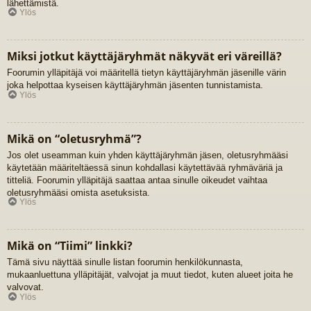
lähettämistä.
Ylös
Miksi jotkut käyttäjäryhmät näkyvät eri väreillä?
Foorumin ylläpitäjä voi määritellä tietyn käyttäjäryhmän jäsenille värin
joka helpottaa kyseisen käyttäjäryhmän jäsenten tunnistamista.
Ylös
Mikä on “oletusryhmä”?
Jos olet useamman kuin yhden käyttäjäryhmän jäsen, oletusryhmääsi
käytetään määriteltäessä sinun kohdallasi käytettävää ryhmäväriä ja
titteliä. Foorumin ylläpitäjä saattaa antaa sinulle oikeudet vaihtaa
oletusryhmääsi omista asetuksista.
Ylös
Mikä on “Tiimi” linkki?
Tämä sivu näyttää sinulle listan foorumin henkilökunnasta,
mukaanluettuna ylläpitäjät, valvojat ja muut tiedot, kuten alueet joita he
valvovat.
Ylös