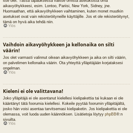
itse olet. Tässä tapauksessa valitse omista asetuksista oma
aikavyöhykkeesi, esim. Lontoo, Pariisi, New York, Sidney, jne.
Huomaathan, että aikavyöhykkeen vaihtaminen, kuten monet muutkin
asetukset ovat vain rekisteröityneille käyttäjille. Jos et ole rekisteröitynyt,
tämä on hyvä aika tehdä niin.
Ylös
Vaihdoin aikavyöhykkeen ja kellonaika on silti
väärin!
Jos olet varmasti valinnut oikean aikavyöhykkeen ja aika on silti väärin,
on palvelimen kellonaika väärin. Ota yhteyttä ylläpitäjään korjataksesi
ongelman.
Ylös
Kieleni ei ole valittavana!
Joko ylläpitäjä ei ole asentanut kielellesi kielipakettia tai kukaan ei ole
kääntänyt tätä foorumia kielellesi. Kokeile pyytää foorumin ylläpitäjältä,
josko hän voisi asentaa tarvitsemasi kielipaketin. Jos kielipakettia ei ole
olemassa, voit luoda uuden käännöksen. Lisätietoja löytyy
phpBB
®:n
sivuilta.
Ylös