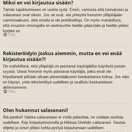
Miksi en voi kirjautua sisään?
Tämän tapahtumiseen on useita syitä. Ensin, varmista että tunnuksesi ja
salasanasi ovat oikein. Jos ne ovat, ota yhteyttä foorumin ylläpitäjään
varmistaaksesi, että sinulla ei ole porttikieltoja. On myös mahdollista,
että sivuston omistajalla on asetusvirhe heidän päässään ja heidän pitäisi
korjata se.
Ylös
Rekisteröidyin joskus aiemmin, mutta en voi enää
kirjautua sisään?!
On mahdollista, että ylläpitäjä on poistanut käyttäjätilisi käytöstä jostain
syystä. Useat foorumit myös poistavat käyttäjiä, jotka eivät ole
kirjoittaneet pitkään aikaan pienentääkseen tietokantansa kokoa. Jos näin
on käynyt, yritä rekisteröityä uudelleen ja osallistu keskusteluun
aktiivisemmin.
Ylös
Olen hukannut salasanani!
Älä panikoi! Vaikka salasanaasi ei voida palauttaa, se voidaan asettaa
uudelleen. Käy kirjautumissivulla ja klikkaa
Unohdin salasanani
. Seuraa
ohjeita ja sinun pitäisi kohta pystyä kirjautumaan uudelleen.