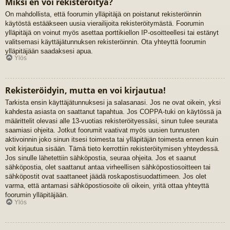
Miksi en voi rekisteröityä?
On mahdollista, että foorumin ylläpitäjä on poistanut rekisteröinnin
käytöstä estääkseen uusia vierailijoita rekisteröitymästä. Foorumin
ylläpitäjä on voinut myös asettaa porttikiellon IP-osoitteellesi tai estänyt
valitsemasi käyttäjätunnuksen rekisteröinnin. Ota yhteyttä foorumin
ylläpitäjään saadaksesi apua.
Ylös
Rekisteröidyin, mutta en voi kirjautua!
Tarkista ensin käyttäjätunnuksesi ja salasanasi. Jos ne ovat oikein, yksi
kahdesta asiasta on saattanut tapahtua. Jos COPPA-tuki on käytössä ja
määrittelit olevasi alle 13-vuotias rekisteröityessäsi, sinun tulee seurata
saamiasi ohjeita. Jotkut foorumit vaativat myös uusien tunnusten
aktivoinnin joko sinun itsesi toimesta tai ylläpitäjän toimesta ennen kuin
voit kirjautua sisään. Tämä tieto kerrottiin rekisteröitymisen yhteydessä.
Jos sinulle lähetettiin sähköpostia, seuraa ohjeita. Jos et saanut
sähköpostia, olet saattanut antaa virheellisen sähköpostiosoitteen tai
sähköpostit ovat saattaneet jäädä roskapostisuodattimeen. Jos olet
varma, että antamasi sähköpostiosoite oli oikein, yritä ottaa yhteyttä
foorumin ylläpitäjään.
Ylös