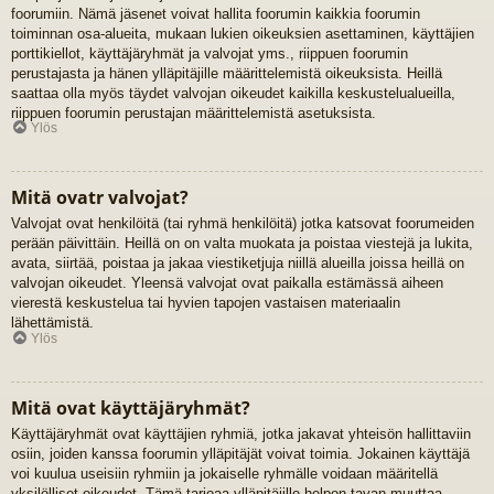
foorumiin. Nämä jäsenet voivat hallita foorumin kaikkia foorumin
toiminnan osa-alueita, mukaan lukien oikeuksien asettaminen, käyttäjien
porttikiellot, käyttäjäryhmät ja valvojat yms., riippuen foorumin
perustajasta ja hänen ylläpitäjille määrittelemistä oikeuksista. Heillä
saattaa olla myös täydet valvojan oikeudet kaikilla keskustelualueilla,
riippuen foorumin perustajan määrittelemistä asetuksista.
Ylös
Mitä ovatr valvojat?
Valvojat ovat henkilöitä (tai ryhmä henkilöitä) jotka katsovat foorumeiden
perään päivittäin. Heillä on on valta muokata ja poistaa viestejä ja lukita,
avata, siirtää, poistaa ja jakaa viestiketjuja niillä alueilla joissa heillä on
valvojan oikeudet. Yleensä valvojat ovat paikalla estämässä aiheen
vierestä keskustelua tai hyvien tapojen vastaisen materiaalin
lähettämistä.
Ylös
Mitä ovat käyttäjäryhmät?
Käyttäjäryhmät ovat käyttäjien ryhmiä, jotka jakavat yhteisön hallittaviin
osiin, joiden kanssa foorumin ylläpitäjät voivat toimia. Jokainen käyttäjä
voi kuulua useisiin ryhmiin ja jokaiselle ryhmälle voidaan määritellä
yksilölliset oikeudet. Tämä tarjoaa ylläpitäjille helpon tavan muuttaa