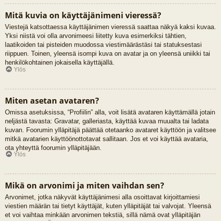
Mitä kuvia on käyttäjänimeni vieressä?
Viestejä katsottaessa käyttäjänimen vieressä saattaa näkyä kaksi kuvaa.
Yksi niistä voi olla arvonimeesi liitetty kuva esimerkiksi tähtien,
laatikoiden tai pisteiden muodossa viestimäärästäsi tai statuksestasi
riippuen. Toinen, yleensä isompi kuva on avatar ja on yleensä uniikki tai
henkilökohtainen jokaisella käyttäjällä.
Ylös
Miten asetan avataren?
Omissa asetuksissa, “Profiilin” alla, voit lisätä avataren käyttämällä jotain
neljästä tavasta: Gravatar, galleriasta, käyttää kuvaa muualta tai ladata
kuvan. Foorumin ylläpitäjä päättää otetaanko avataret käyttöön ja valitsee
mitkä avatarien käyttöönottotavat sallitaan. Jos et voi käyttää avataria,
ota yhteyttä foorumin ylläpitäjään.
Ylös
Mikä on arvonimi ja miten vaihdan sen?
Arvonimet, jotka näkyvät käyttäjänimesi alla osoittavat kirjoittamiesi
viestien määrän tai tietyt käyttäjät, kuten ylläpitäjät tai valvojat. Yleensä
et voi vaihtaa minkään arvonimen tekstiä, sillä nämä ovat ylläpitäjän