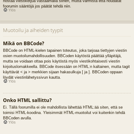
nostaa viestiketjua vastaamalla siihen, mutta varmista että noudatat
foorumin sääntöjä jos päätät tehdä niin.
Ylös
Muotoilu ja aiheiden tyypit
Mikä on BBCode?
BBCode on HTML-kielen tapainen toteutus, joka tarjoaa tiettyjen viestin
osien muotoilumahdollisuuden. BBCoden käytöstä päättää ylläpitäjä,
mutta se voidaan ottaa pois käytöstä myös viestikohtaisesti viestin
kirjoituslomakkeella. BBCode itsessään on HTML:n kaltainen, mutta tagit
käyttävät < ja > merkkien sijaan hakasulkuja [ ja ]. BBCoden oppaan
löydät viestinlähetyssivun kautta.
Ylös
Onko HTML sallittu?
Ei. Tällä foorumilla ei ole mahdollista lähettää HTML:ää siten, että se
toimisi HTML-koodina. Yleisimmät HTML-muotoilut voi kuitenkin tehdä
BBCoden avulla.
Ylös