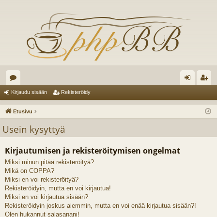
es
irj
ek
Kirjaudu sisään
Rekisteröidy
ku
au
ist
Etusivu
st
du
er
Usein kysyttyä
el
si
öi
Kirjautumisen ja rekisteröitymisen ongelmat
ua
sä
dy
Miksi minun pitää rekisteröityä?
lu
än
Mikä on COPPA?
ee
Miksi en voi rekisteröityä?
Rekisteröidyin, mutta en voi kirjautua!
t
Miksi en voi kirjautua sisään?
Rekisteröidyin joskus aiemmin, mutta en voi enää kirjautua sisään?!
Olen hukannut salasanani!