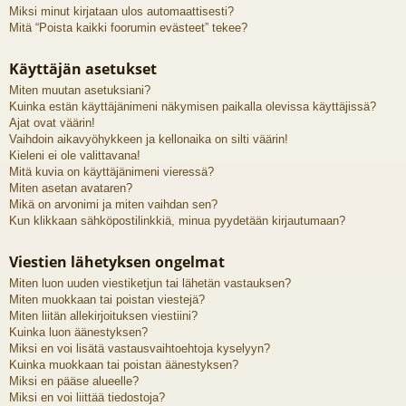
Miksi minut kirjataan ulos automaattisesti?
Mitä “Poista kaikki foorumin evästeet” tekee?
Käyttäjän asetukset
Miten muutan asetuksiani?
Kuinka estän käyttäjänimeni näkymisen paikalla olevissa käyttäjissä?
Ajat ovat väärin!
Vaihdoin aikavyöhykkeen ja kellonaika on silti väärin!
Kieleni ei ole valittavana!
Mitä kuvia on käyttäjänimeni vieressä?
Miten asetan avataren?
Mikä on arvonimi ja miten vaihdan sen?
Kun klikkaan sähköpostilinkkiä, minua pyydetään kirjautumaan?
Viestien lähetyksen ongelmat
Miten luon uuden viestiketjun tai lähetän vastauksen?
Miten muokkaan tai poistan viestejä?
Miten liitän allekirjoituksen viestiini?
Kuinka luon äänestyksen?
Miksi en voi lisätä vastausvaihtoehtoja kyselyyn?
Kuinka muokkaan tai poistan äänestyksen?
Miksi en pääse alueelle?
Miksi en voi liittää tiedostoja?