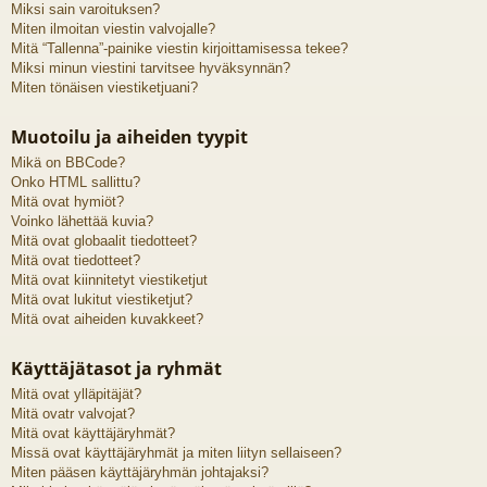
Miksi sain varoituksen?
Miten ilmoitan viestin valvojalle?
Mitä “Tallenna”-painike viestin kirjoittamisessa tekee?
Miksi minun viestini tarvitsee hyväksynnän?
Miten tönäisen viestiketjuani?
Muotoilu ja aiheiden tyypit
Mikä on BBCode?
Onko HTML sallittu?
Mitä ovat hymiöt?
Voinko lähettää kuvia?
Mitä ovat globaalit tiedotteet?
Mitä ovat tiedotteet?
Mitä ovat kiinnitetyt viestiketjut
Mitä ovat lukitut viestiketjut?
Mitä ovat aiheiden kuvakkeet?
Käyttäjätasot ja ryhmät
Mitä ovat ylläpitäjät?
Mitä ovatr valvojat?
Mitä ovat käyttäjäryhmät?
Missä ovat käyttäjäryhmät ja miten liityn sellaiseen?
Miten pääsen käyttäjäryhmän johtajaksi?