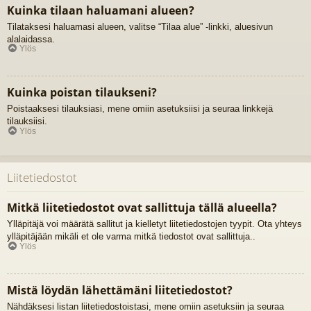
Kuinka tilaan haluamani alueen?
Tilataksesi haluamasi alueen, valitse “Tilaa alue” -linkki, aluesivun
alalaidassa.
Ylös
Kuinka poistan tilaukseni?
Poistaaksesi tilauksiasi, mene omiin asetuksiisi ja seuraa linkkejä
tilauksiisi.
Ylös
Liitetiedostot
Mitkä liitetiedostot ovat sallittuja tällä alueella?
Ylläpitäjä voi määrätä sallitut ja kielletyt liitetiedostojen tyypit. Ota yhteys
ylläpitäjään mikäli et ole varma mitkä tiedostot ovat sallittuja..
Ylös
Mistä löydän lähettämäni liitetiedostot?
Nähdäksesi listan liitetiedostoistasi, mene omiin asetuksiin ja seuraa