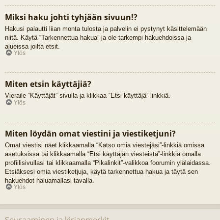
Miksi haku johti tyhjään sivuun!?
Hakusi palautti liian monta tulosta ja palvelin ei pystynyt käsittelemään
niitä. Käytä “Tarkennettua hakua” ja ole tarkempi hakuehdoissa ja
alueissa joilta etsit.
Ylös
Miten etsin käyttäjiä?
Vieraile “Käyttäjät”-sivulla ja klikkaa “Etsi käyttäjä”-linkkiä.
Ylös
Miten löydän omat viestini ja viestiketjuni?
Omat viestisi näet klikkaamalla “Katso omia viestejäsi”-linkkiä omissa
asetuksissa tai klikkaamalla “Etsi käyttäjän viesteistä”-linkkiä omalla
profiilisivullasi tai klikkaamalla “Pikalinkit”-valikkoa foorumin ylälaidassa.
Etsiäksesi omia viestiketjuja, käytä tarkennettua hakua ja täytä sen
hakuehdot haluamallasi tavalla.
Ylös
Seuraaminen ja kirjanmerkit