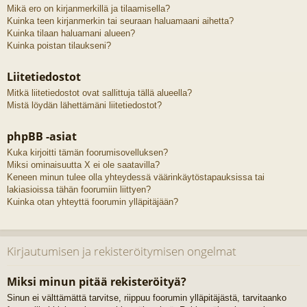
Mikä ero on kirjanmerkillä ja tilaamisella?
Kuinka teen kirjanmerkin tai seuraan haluamaani aihetta?
Kuinka tilaan haluamani alueen?
Kuinka poistan tilaukseni?
Liitetiedostot
Mitkä liitetiedostot ovat sallittuja tällä alueella?
Mistä löydän lähettämäni liitetiedostot?
phpBB -asiat
Kuka kirjoitti tämän foorumisovelluksen?
Miksi ominaisuutta X ei ole saatavilla?
Keneen minun tulee olla yhteydessä väärinkäytöstapauksissa tai
lakiasioissa tähän foorumiin liittyen?
Kuinka otan yhteyttä foorumin ylläpitäjään?
Kirjautumisen ja rekisteröitymisen ongelmat
Miksi minun pitää rekisteröityä?
Sinun ei välttämättä tarvitse, riippuu foorumin ylläpitäjästä, tarvitaanko