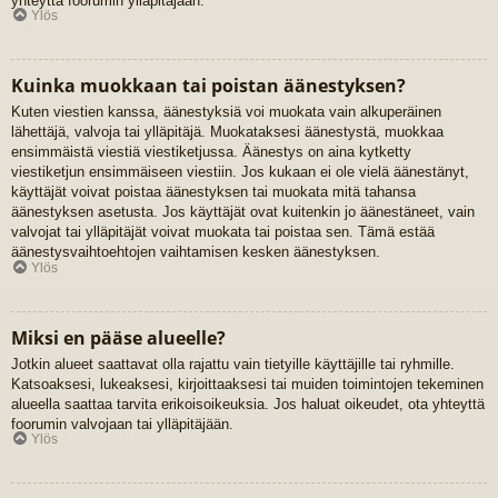
yhteyttä foorumin ylläpitäjään.
Ylös
Kuinka muokkaan tai poistan äänestyksen?
Kuten viestien kanssa, äänestyksiä voi muokata vain alkuperäinen
lähettäjä, valvoja tai ylläpitäjä. Muokataksesi äänestystä, muokkaa
ensimmäistä viestiä viestiketjussa. Äänestys on aina kytketty
viestiketjun ensimmäiseen viestiin. Jos kukaan ei ole vielä äänestänyt,
käyttäjät voivat poistaa äänestyksen tai muokata mitä tahansa
äänestyksen asetusta. Jos käyttäjät ovat kuitenkin jo äänestäneet, vain
valvojat tai ylläpitäjät voivat muokata tai poistaa sen. Tämä estää
äänestysvaihtoehtojen vaihtamisen kesken äänestyksen.
Ylös
Miksi en pääse alueelle?
Jotkin alueet saattavat olla rajattu vain tietyille käyttäjille tai ryhmille.
Katsoaksesi, lukeaksesi, kirjoittaaksesi tai muiden toimintojen tekeminen
alueella saattaa tarvita erikoisoikeuksia. Jos haluat oikeudet, ota yhteyttä
foorumin valvojaan tai ylläpitäjään.
Ylös