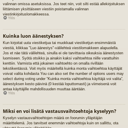
valinnan omissa asetuksissa. Jos teet niin, voit silti estää allekirjoituksen
liittämisen yksittäiseen viestiin poistamalla valinnan
viestinkirjoituslomakkeessa.
Ylös
Kuinka luon äänestyksen?
Kun kirjoitat uuta viestiketjua tai muokkaat viestiketjun ensimmäistä
viestiä, klikkaa "Luo äänestys"-välilehteä viestilomakkeen alapuolella.
Jos et näe tätä välilehteä, sinulla ei ole tarvittavia oikeuksia äänestysten
luomiseen. Syötä otsikko ja ainakin kaksi vaihtoehtoa niille varattuihin
kenttiin. Varmista että jokainen vaihtoehto on omalla rivillään
tekstikentässä. Voit myös määritellä kuinka monta vaihtoehtoa käyttäjät
voivat valita kohdasta You can also set the number of options users may
select during voting under “Kuinka monta vaihtoehtoa käyttäjä voi valita”,
äänestyksen kesto päivinä (0 kestää loputtomasti) ja viimeisenä voit
antaa käyttäjille mahdollisuuden muuttaa ääntään.
Ylös
Miksi en voi lisätä vastausvaihtoehtoja kyselyyn?
Kyselyn vastausvaihtoehtojen määrä on foorumin ylläpitäjän
määrittelemä. Jos tarvitset enemmän vaihtoehtoja kuin on sallittu, ota