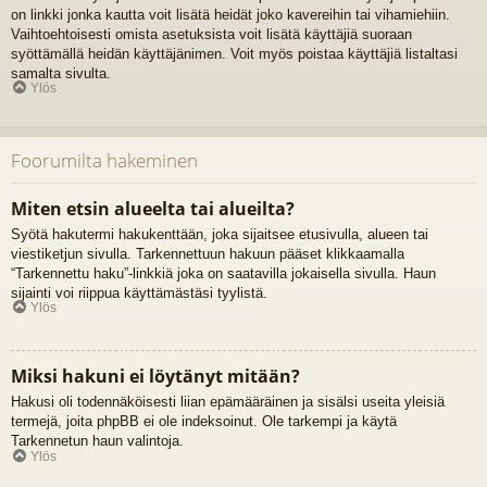
on linkki jonka kautta voit lisätä heidät joko kavereihin tai vihamiehiin.
Vaihtoehtoisesti omista asetuksista voit lisätä käyttäjiä suoraan
syöttämällä heidän käyttäjänimen. Voit myös poistaa käyttäjiä listaltasi
samalta sivulta.
Ylös
Foorumilta hakeminen
Miten etsin alueelta tai alueilta?
Syötä hakutermi hakukenttään, joka sijaitsee etusivulla, alueen tai
viestiketjun sivulla. Tarkennettuun hakuun pääset klikkaamalla
“Tarkennettu haku”-linkkiä joka on saatavilla jokaisella sivulla. Haun
sijainti voi riippua käyttämästäsi tyylistä.
Ylös
Miksi hakuni ei löytänyt mitään?
Hakusi oli todennäköisesti liian epämääräinen ja sisälsi useita yleisiä
termejä, joita phpBB ei ole indeksoinut. Ole tarkempi ja käytä
Tarkennetun haun valintoja.
Ylös