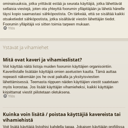
ominaisuuksia, jotka yrittävät estää ja seurata käyttäjiä, jotka lähettävät
sellaisia viestejä, joten ota yhteyttä foorumin ylläpitäjään ja lähetä hänelle
täysi kopio saamastasi sähköpostista. On tärkeää, että se sisältää kaikki
otsaketiedot sähköpostista, jotka sisältävät viestin lähettäjän tiedot.
Foorumin ylläpitäjä voi sitten toimia tarpeen mukaan.
Ylös
Ystävät ja vihamiehet
Mitä ovat kaveri ja vihamieslistat?
Voit käyttää näitä listoja muiden foorumin käyttäjien organisointiin.
Kaverilistalle lisätään käyttäjiä omien asetusten kautta. Tämä auttaa
nopeasti näkemään jos he ovat paikalla ja yksityisviestien
lähettämisessä. Teemasta riippuen näiden käyttäjien viestit saatetaan
myös korostaa. Jos lisäät käyttäjän vihamieheksi, kaikki käyttäjän
kirjoittamat viestit piilotetaan oletuksena.
Ylös
Kuinka voin lisätä / poistaa käyttäjiä kavereista tai
vihamiehistä
Voit lisätä käyttäjiä listoihisi kahdella tapaa. Jokaisen käyttäjän profiilissa