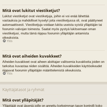
Mitä ovat lukitut viestiketjut?
Lukitut viestiketjut ovat viestiketjuja, joihin ei voi enää lähettää
vastauksia ja mahdolliset kyselyt joita viestiketjussa oli, ovat päättyneet
automaattisesti. Viestiketjuja voidaan lukita useista syistä ylläpitäjän tai
foorumin valvojan toimesta. Saatat myös pystyä lukitsemaan oman
viestiketjusi, mutta tämä riippuu foorumin ylläpitäjän antamista
oikeuksista.
Ylös
Mitä ovat aiheiden kuvakkeet?
Aiheiden kuvakkeet ovat aiheen aloittajan valitsemia kuvakkeita joiden on
tarkoitus kuvastaa niiden sisältöä. Aiheiden kuvakkeiden käyttöoikeudet
riippuvat foorumin ylläpitäjän määrittelemistä oikeuksista.
Ylös
Käyttäjätasot ja ryhmät
Mitä ovat ylläpitäjät?
Ylläpitäjät ovat jäseniä joille on annettu korkeimman tason kontrolli koko