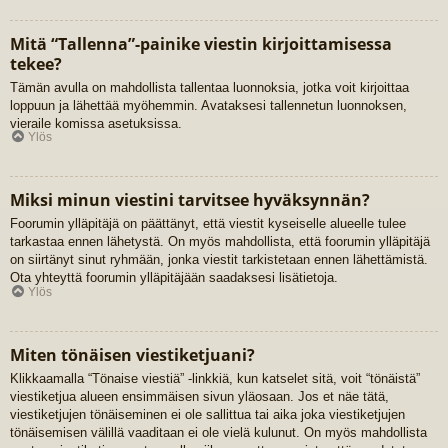
Mitä “Tallenna”-painike viestin kirjoittamisessa
tekee?
Tämän avulla on mahdollista tallentaa luonnoksia, jotka voit kirjoittaa
loppuun ja lähettää myöhemmin. Avataksesi tallennetun luonnoksen,
vieraile komissa asetuksissa.
Ylös
Miksi minun viestini tarvitsee hyväksynnän?
Foorumin ylläpitäjä on päättänyt, että viestit kyseiselle alueelle tulee
tarkastaa ennen lähetystä. On myös mahdollista, että foorumin ylläpitäjä
on siirtänyt sinut ryhmään, jonka viestit tarkistetaan ennen lähettämistä.
Ota yhteyttä foorumin ylläpitäjään saadaksesi lisätietoja.
Ylös
Miten tönäisen viestiketjuani?
Klikkaamalla “Tönaise viestiä” -linkkiä, kun katselet sitä, voit “tönäistä”
viestiketjua alueen ensimmäisen sivun yläosaan. Jos et näe tätä,
viestiketjujen tönäiseminen ei ole sallittua tai aika joka viestiketjujen
tönäisemisen välillä vaaditaan ei ole vielä kulunut. On myös mahdollista