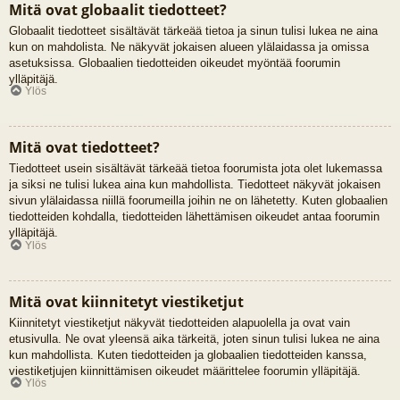
Mitä ovat globaalit tiedotteet?
Globaalit tiedotteet sisältävät tärkeää tietoa ja sinun tulisi lukea ne aina
kun on mahdolista. Ne näkyvät jokaisen alueen ylälaidassa ja omissa
asetuksissa. Globaalien tiedotteiden oikeudet myöntää foorumin
ylläpitäjä.
Ylös
Mitä ovat tiedotteet?
Tiedotteet usein sisältävät tärkeää tietoa foorumista jota olet lukemassa
ja siksi ne tulisi lukea aina kun mahdollista. Tiedotteet näkyvät jokaisen
sivun ylälaidassa niillä foorumeilla joihin ne on lähetetty. Kuten globaalien
tiedotteiden kohdalla, tiedotteiden lähettämisen oikeudet antaa foorumin
ylläpitäjä.
Ylös
Mitä ovat kiinnitetyt viestiketjut
Kiinnitetyt viestiketjut näkyvät tiedotteiden alapuolella ja ovat vain
etusivulla. Ne ovat yleensä aika tärkeitä, joten sinun tulisi lukea ne aina
kun mahdollista. Kuten tiedotteiden ja globaalien tiedotteiden kanssa,
viestiketjujen kiinnittämisen oikeudet määrittelee foorumin ylläpitäjä.
Ylös