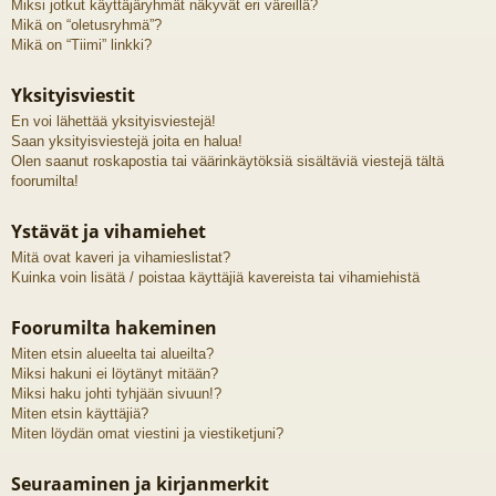
Miksi jotkut käyttäjäryhmät näkyvät eri väreillä?
Mikä on “oletusryhmä”?
Mikä on “Tiimi” linkki?
Yksityisviestit
En voi lähettää yksityisviestejä!
Saan yksityisviestejä joita en halua!
Olen saanut roskapostia tai väärinkäytöksiä sisältäviä viestejä tältä
foorumilta!
Ystävät ja vihamiehet
Mitä ovat kaveri ja vihamieslistat?
Kuinka voin lisätä / poistaa käyttäjiä kavereista tai vihamiehistä
Foorumilta hakeminen
Miten etsin alueelta tai alueilta?
Miksi hakuni ei löytänyt mitään?
Miksi haku johti tyhjään sivuun!?
Miten etsin käyttäjiä?
Miten löydän omat viestini ja viestiketjuni?
Seuraaminen ja kirjanmerkit