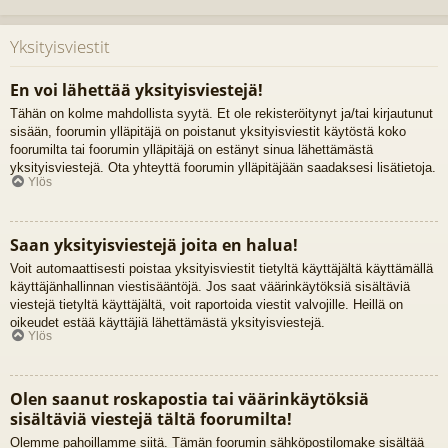
Yksityisviestit
En voi lähettää yksityisviestejä!
Tähän on kolme mahdollista syytä. Et ole rekisteröitynyt ja/tai kirjautunut
sisään, foorumin ylläpitäjä on poistanut yksityisviestit käytöstä koko
foorumilta tai foorumin ylläpitäjä on estänyt sinua lähettämästä
yksityisviestejä. Ota yhteyttä foorumin ylläpitäjään saadaksesi lisätietoja.
Ylös
Saan yksityisviestejä joita en halua!
Voit automaattisesti poistaa yksityisviestit tietyltä käyttäjältä käyttämällä
käyttäjänhallinnan viestisääntöjä. Jos saat väärinkäytöksiä sisältäviä
viestejä tietyltä käyttäjältä, voit raportoida viestit valvojille. Heillä on
oikeudet estää käyttäjiä lähettämästä yksityisviestejä.
Ylös
Olen saanut roskapostia tai väärinkäytöksiä
sisältäviä viestejä tältä foorumilta!
Olemme pahoillamme siitä. Tämän foorumin sähköpostilomake sisältää