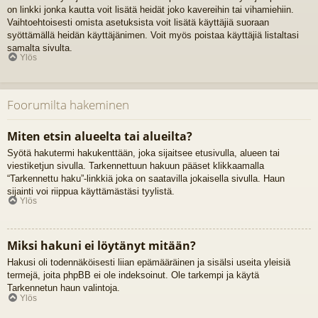
on linkki jonka kautta voit lisätä heidät joko kavereihin tai vihamiehiin.
Vaihtoehtoisesti omista asetuksista voit lisätä käyttäjiä suoraan
syöttämällä heidän käyttäjänimen. Voit myös poistaa käyttäjiä listaltasi
samalta sivulta.
Ylös
Foorumilta hakeminen
Miten etsin alueelta tai alueilta?
Syötä hakutermi hakukenttään, joka sijaitsee etusivulla, alueen tai
viestiketjun sivulla. Tarkennettuun hakuun pääset klikkaamalla
“Tarkennettu haku”-linkkiä joka on saatavilla jokaisella sivulla. Haun
sijainti voi riippua käyttämästäsi tyylistä.
Ylös
Miksi hakuni ei löytänyt mitään?
Hakusi oli todennäköisesti liian epämääräinen ja sisälsi useita yleisiä
termejä, joita phpBB ei ole indeksoinut. Ole tarkempi ja käytä
Tarkennetun haun valintoja.
Ylös