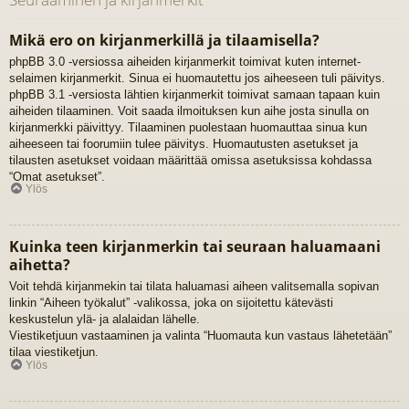
Mikä ero on kirjanmerkillä ja tilaamisella?
phpBB 3.0 -versiossa aiheiden kirjanmerkit toimivat kuten internet-
selaimen kirjanmerkit. Sinua ei huomautettu jos aiheeseen tuli päivitys.
phpBB 3.1 -versiosta lähtien kirjanmerkit toimivat samaan tapaan kuin
aiheiden tilaaminen. Voit saada ilmoituksen kun aihe josta sinulla on
kirjanmerkki päivittyy. Tilaaminen puolestaan huomauttaa sinua kun
aiheeseen tai foorumiin tulee päivitys. Huomautusten asetukset ja
tilausten asetukset voidaan määrittää omissa asetuksissa kohdassa
“Omat asetukset”.
Ylös
Kuinka teen kirjanmerkin tai seuraan haluamaani
aihetta?
Voit tehdä kirjanmekin tai tilata haluamasi aiheen valitsemalla sopivan
linkin “Aiheen työkalut” -valikossa, joka on sijoitettu kätevästi
keskustelun ylä- ja alalaidan lähelle.
Viestiketjuun vastaaminen ja valinta “Huomauta kun vastaus lähetetään”
tilaa viestiketjun.
Ylös