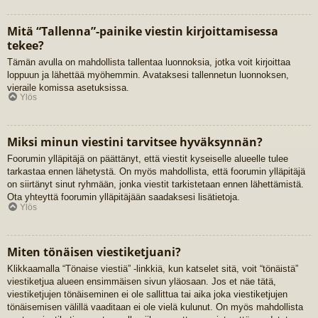
Mitä “Tallenna”-painike viestin kirjoittamisessa
tekee?
Tämän avulla on mahdollista tallentaa luonnoksia, jotka voit kirjoittaa
loppuun ja lähettää myöhemmin. Avataksesi tallennetun luonnoksen,
vieraile komissa asetuksissa.
Ylös
Miksi minun viestini tarvitsee hyväksynnän?
Foorumin ylläpitäjä on päättänyt, että viestit kyseiselle alueelle tulee
tarkastaa ennen lähetystä. On myös mahdollista, että foorumin ylläpitäjä
on siirtänyt sinut ryhmään, jonka viestit tarkistetaan ennen lähettämistä.
Ota yhteyttä foorumin ylläpitäjään saadaksesi lisätietoja.
Ylös
Miten tönäisen viestiketjuani?
Klikkaamalla “Tönaise viestiä” -linkkiä, kun katselet sitä, voit “tönäistä”
viestiketjua alueen ensimmäisen sivun yläosaan. Jos et näe tätä,
viestiketjujen tönäiseminen ei ole sallittua tai aika joka viestiketjujen
tönäisemisen välillä vaaditaan ei ole vielä kulunut. On myös mahdollista