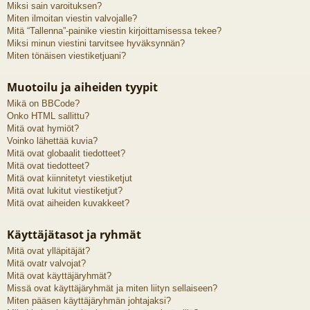
Miksi sain varoituksen?
Miten ilmoitan viestin valvojalle?
Mitä “Tallenna”-painike viestin kirjoittamisessa tekee?
Miksi minun viestini tarvitsee hyväksynnän?
Miten tönäisen viestiketjuani?
Muotoilu ja aiheiden tyypit
Mikä on BBCode?
Onko HTML sallittu?
Mitä ovat hymiöt?
Voinko lähettää kuvia?
Mitä ovat globaalit tiedotteet?
Mitä ovat tiedotteet?
Mitä ovat kiinnitetyt viestiketjut
Mitä ovat lukitut viestiketjut?
Mitä ovat aiheiden kuvakkeet?
Käyttäjätasot ja ryhmät
Mitä ovat ylläpitäjät?
Mitä ovatr valvojat?
Mitä ovat käyttäjäryhmät?
Missä ovat käyttäjäryhmät ja miten liityn sellaiseen?
Miten pääsen käyttäjäryhmän johtajaksi?