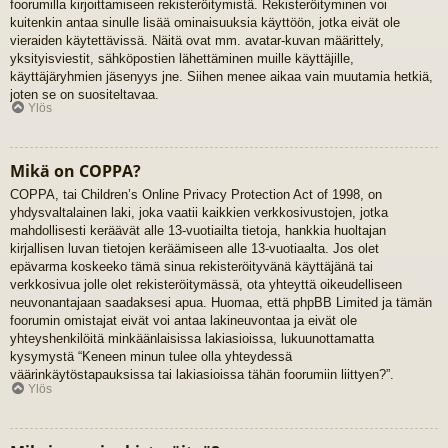
foorumilla kirjoittamiseen rekisteröitymistä. Rekisteröityminen voi
kuitenkin antaa sinulle lisää ominaisuuksia käyttöön, jotka eivät ole
vieraiden käytettävissä. Näitä ovat mm. avatar-kuvan määrittely,
yksityisviestit, sähköpostien lähettäminen muille käyttäjille,
käyttäjäryhmien jäsenyys jne. Siihen menee aikaa vain muutamia hetkiä,
joten se on suositeltavaa.
Ylös
Mikä on COPPA?
COPPA, tai Children’s Online Privacy Protection Act of 1998, on
yhdysvaltalainen laki, joka vaatii kaikkien verkkosivustojen, jotka
mahdollisesti keräävät alle 13-vuotiailta tietoja, hankkia huoltajan
kirjallisen luvan tietojen keräämiseen alle 13-vuotiaalta. Jos olet
epävarma koskeeko tämä sinua rekisteröityvänä käyttäjänä tai
verkkosivua jolle olet rekisteröitymässä, ota yhteyttä oikeudelliseen
neuvonantajaan saadaksesi apua. Huomaa, että phpBB Limited ja tämän
foorumin omistajat eivät voi antaa lakineuvontaa ja eivät ole
yhteyshenkilöitä minkäänlaisissa lakiasioissa, lukuunottamatta
kysymystä “Keneen minun tulee olla yhteydessä
väärinkäytöstapauksissa tai lakiasioissa tähän foorumiin liittyen?”.
Ylös