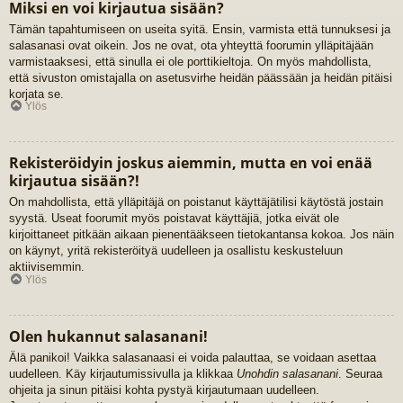
Miksi en voi kirjautua sisään?
Tämän tapahtumiseen on useita syitä. Ensin, varmista että tunnuksesi ja
salasanasi ovat oikein. Jos ne ovat, ota yhteyttä foorumin ylläpitäjään
varmistaaksesi, että sinulla ei ole porttikieltoja. On myös mahdollista,
että sivuston omistajalla on asetusvirhe heidän päässään ja heidän pitäisi
korjata se.
Ylös
Rekisteröidyin joskus aiemmin, mutta en voi enää
kirjautua sisään?!
On mahdollista, että ylläpitäjä on poistanut käyttäjätilisi käytöstä jostain
syystä. Useat foorumit myös poistavat käyttäjiä, jotka eivät ole
kirjoittaneet pitkään aikaan pienentääkseen tietokantansa kokoa. Jos näin
on käynyt, yritä rekisteröityä uudelleen ja osallistu keskusteluun
aktiivisemmin.
Ylös
Olen hukannut salasanani!
Älä panikoi! Vaikka salasanaasi ei voida palauttaa, se voidaan asettaa
uudelleen. Käy kirjautumissivulla ja klikkaa
Unohdin salasanani
. Seuraa
ohjeita ja sinun pitäisi kohta pystyä kirjautumaan uudelleen.