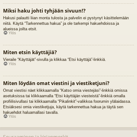
Miksi haku johti tyhjään sivuun!?
Hakusi palautti liian monta tulosta ja palvelin ei pystynyt käsittelemään
niitä. Käytä “Tarkennettua hakua” ja ole tarkempi hakuehdoissa ja
alueissa joilta etsit.
Ylös
Miten etsin käyttäjiä?
Vieraile “Käyttäjät”-sivulla ja klikkaa “Etsi käyttäjä”-linkkiä.
Ylös
Miten löydän omat viestini ja viestiketjuni?
Omat viestisi näet klikkaamalla “Katso omia viestejäsi”-linkkiä omissa
asetuksissa tai klikkaamalla “Etsi käyttäjän viesteistä”-linkkiä omalla
profiilisivullasi tai klikkaamalla “Pikalinkit”-valikkoa foorumin ylälaidassa.
Etsiäksesi omia viestiketjuja, käytä tarkennettua hakua ja täytä sen
hakuehdot haluamallasi tavalla.
Ylös
Seuraaminen ja kirjanmerkit