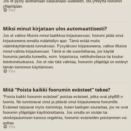
Jos et pysty asettamaan salasanaasi uudelleen, ota yhteyttä foorumin
ylläpitäjään.
Ylös
Miksi minut kirjataan ulos automaattisesti?
Jos et valitse
Muista minut
-laatikkoa kirjautuessasi, foorumi pitää sinut
kirjautuneena ennalta määritellyn ajan. Tämä estää muita
väärinkäyttämästä tunnuksiasi. Pysyäksesi kirjautuneena, valitse
Muista
minut
-valinta kirjautuessasi. Tämä ei ole suositeltavaa, jos käytät
foorumia jaetulta koneelta, esim. kirjastossa, nettikahvilassa tai koulun
tietokoneluokassa. Jos et näe tätä valintaa, foorumin ylläpitäjä on estänyt
tämän toiminnon käyttämisen.
Ylös
Mitä “Poista kaikki foorumin evästeet” tekee?
“Poista kaikki foorumin evästeet” poistaa evästeet, jotka ovat phpBB:n
luomia. Ne tunnistavat sinut ja pitävät sinut kirjautuneena foorumille.
Evästeet tarjoavat myös toimintoja, kuten luettujen seurantaa, jos ne ovat
foorumin ylläpitäjän käyttöönottamia. Jos sinulla on sisään tai
uloskirjautumisen kanssa ongelmia, foorumin evästeiden poistaminen voi
auttaa.
Ylös