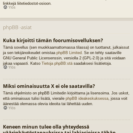
linkkejä liitetiedostot-osioon.
Ylös
phpBB -asiat
Kuka kirjoitti tämän foorumisovelluksen?
Tämä sovellus (sen muokkaamattomassa tilassa) on tuottanut, julkaissut
ja sen tekijänoikeudet omistaa
phpBB Limited
. Se on tehty saataville
GNU General Public Licensenssin, versiolla 2 (GPL-2.0) ja sitä voidaan
jakaa vapaasti. Katso
Tietoja phpBB:stä
saadaksesi lisätietoja.
Ylös
Miksi ominaisuutta X ei ole saatavilla?
Tämä ohjelmisto on phpBB Limitedin kirjoittama ja lisensoima. Jos uskot,
että ominaisuus tulisi lisätä, vieraile
phpBB ideakeskuksessa
, jossa voit
äänestää olemassa olevia ideoita tai lähettää uuden.
Ylös
Keneen minun tulee olla yhteydessä
väärinkäytöstapauksissa tai lakiasioissa tähän