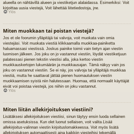
alueella on nähtävillä alueen ja viestiketjun alalaidassa. Esimerkiksi: Voit
kirjoittaa uusia viestejä, Voit lähettää liitetiedostoja, jne.
Ylös
Miten muokkaan tai poistan viestejä?
Jos et ole foorumin ylläpitäjä tai valvoja, voit muokata vain omia
viestejäsi. Voit muokata viestiä klikkaamalla muokkaa-painiketta
haluamassasi viestissä. Joskus painike toimii vain tietyn ajan viestin
luomisen jälkeen. Jos joku on jo vastannut viestiin, löydät viestiketjuun
palatessasi pienen tekstin viestisi alla, joka kertoo viestin
muokkauskertojen lukumäärän ja muokkausajan. Tämä näkyy vain jos
joku on vastannut viestiin. Se ei näy, jos valvoja tai ylläpitäjä muokkaa
viestiä, mutta he saattavat jättää pienen huomautuksen viestin
muokkaamisen syistä niin halutessaan. Huomaa, että normaalit käyttäjät
eivät voi poistaa viestejä, jos niihin on joku vastannut.
Ylös
Miten liitän allekirjoituksen viestiini?
Lisätäksesi allekirjoituksen viestiisi, sinun täytyy ensin luoda sellainen
omissa asetuksissa. Kun olet luonut sellaisen, voit valita
Lisää
allekirjoitus
-valinnan viestin kirjoituslomakkeessa. Voit myös lisätä
allekirjoituksen automaattisesti aina kaikkiin viesteihisi tekemällä