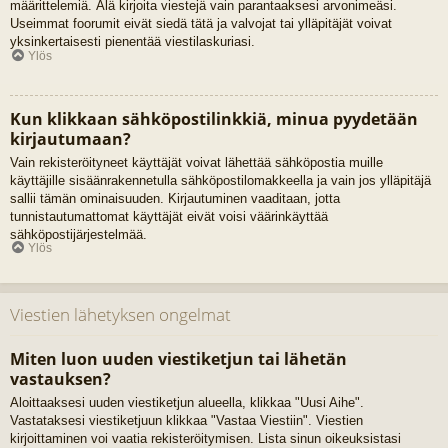
määrittelemiä. Älä kirjoita viestejä vain parantaaksesi arvonimeäsi.
Useimmat foorumit eivät siedä tätä ja valvojat tai ylläpitäjät voivat
yksinkertaisesti pienentää viestilaskuriasi.
Ylös
Kun klikkaan sähköpostilinkkiä, minua pyydetään
kirjautumaan?
Vain rekisteröityneet käyttäjät voivat lähettää sähköpostia muille
käyttäjille sisäänrakennetulla sähköpostilomakkeella ja vain jos ylläpitäjä
sallii tämän ominaisuuden. Kirjautuminen vaaditaan, jotta
tunnistautumattomat käyttäjät eivät voisi väärinkäyttää
sähköpostijärjestelmää.
Ylös
Viestien lähetyksen ongelmat
Miten luon uuden viestiketjun tai lähetän
vastauksen?
Aloittaaksesi uuden viestiketjun alueella, klikkaa "Uusi Aihe".
Vastataksesi viestiketjuun klikkaa "Vastaa Viestiin". Viestien
kirjoittaminen voi vaatia rekisteröitymisen. Lista sinun oikeuksistasi