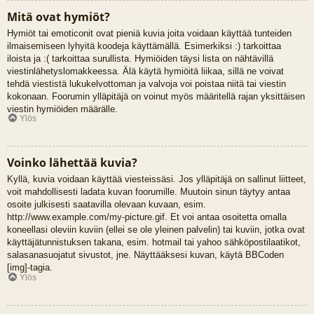
Mitä ovat hymiöt?
Hymiöt tai emoticonit ovat pieniä kuvia joita voidaan käyttää tunteiden
ilmaisemiseen lyhyitä koodeja käyttämällä. Esimerkiksi :) tarkoittaa
iloista ja :( tarkoittaa surullista. Hymiöiden täysi lista on nähtävillä
viestinlähetyslomakkeessa. Älä käytä hymiöitä liikaa, sillä ne voivat
tehdä viestistä lukukelvottoman ja valvoja voi poistaa niitä tai viestin
kokonaan. Foorumin ylläpitäjä on voinut myös määritellä rajan yksittäisen
viestin hymiöiden määrälle.
Ylös
Voinko lähettää kuvia?
Kyllä, kuvia voidaan käyttää viesteissäsi. Jos ylläpitäjä on sallinut liitteet,
voit mahdollisesti ladata kuvan foorumille. Muutoin sinun täytyy antaa
osoite julkisesti saatavilla olevaan kuvaan, esim.
http://www.example.com/my-picture.gif. Et voi antaa osoitetta omalla
koneellasi oleviin kuviin (ellei se ole yleinen palvelin) tai kuviin, jotka ovat
käyttäjätunnistuksen takana, esim. hotmail tai yahoo sähköpostilaatikot,
salasanasuojatut sivustot, jne. Näyttääksesi kuvan, käytä BBCoden
[img]-tagia.
Ylös