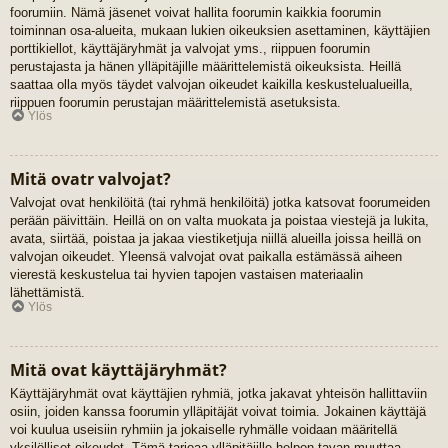
foorumiin. Nämä jäsenet voivat hallita foorumin kaikkia foorumin
toiminnan osa-alueita, mukaan lukien oikeuksien asettaminen, käyttäjien
porttikiellot, käyttäjäryhmät ja valvojat yms., riippuen foorumin
perustajasta ja hänen ylläpitäjille määrittelemistä oikeuksista. Heillä
saattaa olla myös täydet valvojan oikeudet kaikilla keskustelualueilla,
riippuen foorumin perustajan määrittelemistä asetuksista.
Ylös
Mitä ovatr valvojat?
Valvojat ovat henkilöitä (tai ryhmä henkilöitä) jotka katsovat foorumeiden
perään päivittäin. Heillä on on valta muokata ja poistaa viestejä ja lukita,
avata, siirtää, poistaa ja jakaa viestiketjuja niillä alueilla joissa heillä on
valvojan oikeudet. Yleensä valvojat ovat paikalla estämässä aiheen
vierestä keskustelua tai hyvien tapojen vastaisen materiaalin
lähettämistä.
Ylös
Mitä ovat käyttäjäryhmät?
Käyttäjäryhmät ovat käyttäjien ryhmiä, jotka jakavat yhteisön hallittaviin
osiin, joiden kanssa foorumin ylläpitäjät voivat toimia. Jokainen käyttäjä
voi kuulua useisiin ryhmiin ja jokaiselle ryhmälle voidaan määritellä
yksilölliset oikeudet. Tämä tarjoaa ylläpitäjille helpon tavan muuttaa