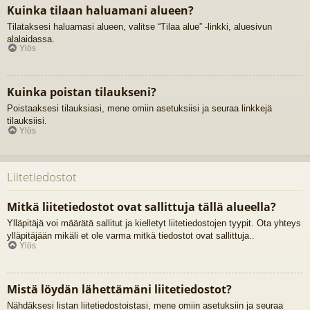
Kuinka tilaan haluamani alueen?
Tilataksesi haluamasi alueen, valitse “Tilaa alue” -linkki, aluesivun
alalaidassa.
Ylös
Kuinka poistan tilaukseni?
Poistaaksesi tilauksiasi, mene omiin asetuksiisi ja seuraa linkkejä
tilauksiisi.
Ylös
Liitetiedostot
Mitkä liitetiedostot ovat sallittuja tällä alueella?
Ylläpitäjä voi määrätä sallitut ja kielletyt liitetiedostojen tyypit. Ota yhteys
ylläpitäjään mikäli et ole varma mitkä tiedostot ovat sallittuja..
Ylös
Mistä löydän lähettämäni liitetiedostot?
Nähdäksesi listan liitetiedostoistasi, mene omiin asetuksiin ja seuraa