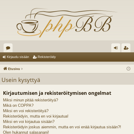
es
irj
ek
Kirjaudu sisään
Rekisteröidy
ku
au
ist
Etusivu
st
du
er
Usein kysyttyä
el
si
öi
Kirjautumisen ja rekisteröitymisen ongelmat
ua
sä
dy
Miksi minun pitää rekisteröityä?
lu
än
Mikä on COPPA?
ee
Miksi en voi rekisteröityä?
Rekisteröidyin, mutta en voi kirjautua!
t
Miksi en voi kirjautua sisään?
Rekisteröidyin joskus aiemmin, mutta en voi enää kirjautua sisään?!
Olen hukannut salasanani!