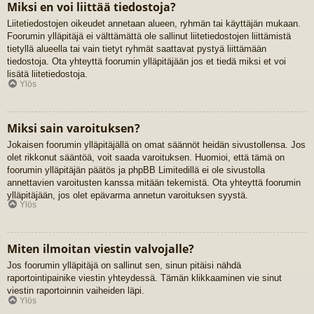
Miksi en voi liittää tiedostoja?
Liitetiedostojen oikeudet annetaan alueen, ryhmän tai käyttäjän mukaan.
Foorumin ylläpitäjä ei välttämättä ole sallinut liitetiedostojen liittämistä
tietyllä alueella tai vain tietyt ryhmät saattavat pystyä liittämään
tiedostoja. Ota yhteyttä foorumin ylläpitäjään jos et tiedä miksi et voi
lisätä liitetiedostoja.
Ylös
Miksi sain varoituksen?
Jokaisen foorumin ylläpitäjällä on omat säännöt heidän sivustollensa. Jos
olet rikkonut sääntöä, voit saada varoituksen. Huomioi, että tämä on
foorumin ylläpitäjän päätös ja phpBB Limitedillä ei ole sivustolla
annettavien varoitusten kanssa mitään tekemistä. Ota yhteyttä foorumin
ylläpitäjään, jos olet epävarma annetun varoituksen syystä.
Ylös
Miten ilmoitan viestin valvojalle?
Jos foorumin ylläpitäjä on sallinut sen, sinun pitäisi nähdä
raportointipainike viestin yhteydessä. Tämän klikkaaminen vie sinut
viestin raportoinnin vaiheiden läpi.
Ylös