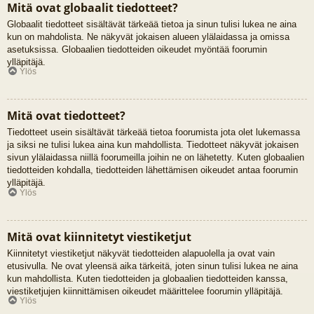
Mitä ovat globaalit tiedotteet?
Globaalit tiedotteet sisältävät tärkeää tietoa ja sinun tulisi lukea ne aina
kun on mahdolista. Ne näkyvät jokaisen alueen ylälaidassa ja omissa
asetuksissa. Globaalien tiedotteiden oikeudet myöntää foorumin
ylläpitäjä.
Ylös
Mitä ovat tiedotteet?
Tiedotteet usein sisältävät tärkeää tietoa foorumista jota olet lukemassa
ja siksi ne tulisi lukea aina kun mahdollista. Tiedotteet näkyvät jokaisen
sivun ylälaidassa niillä foorumeilla joihin ne on lähetetty. Kuten globaalien
tiedotteiden kohdalla, tiedotteiden lähettämisen oikeudet antaa foorumin
ylläpitäjä.
Ylös
Mitä ovat kiinnitetyt viestiketjut
Kiinnitetyt viestiketjut näkyvät tiedotteiden alapuolella ja ovat vain
etusivulla. Ne ovat yleensä aika tärkeitä, joten sinun tulisi lukea ne aina
kun mahdollista. Kuten tiedotteiden ja globaalien tiedotteiden kanssa,
viestiketjujen kiinnittämisen oikeudet määrittelee foorumin ylläpitäjä.
Ylös