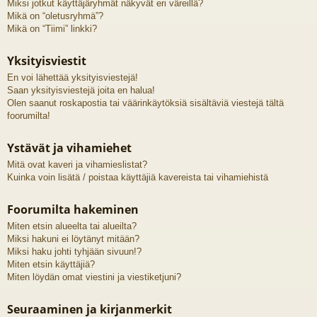
Miksi jotkut käyttäjäryhmät näkyvät eri väreillä?
Mikä on “oletusryhmä”?
Mikä on “Tiimi” linkki?
Yksityisviestit
En voi lähettää yksityisviestejä!
Saan yksityisviestejä joita en halua!
Olen saanut roskapostia tai väärinkäytöksiä sisältäviä viestejä tältä
foorumilta!
Ystävät ja vihamiehet
Mitä ovat kaveri ja vihamieslistat?
Kuinka voin lisätä / poistaa käyttäjiä kavereista tai vihamiehistä
Foorumilta hakeminen
Miten etsin alueelta tai alueilta?
Miksi hakuni ei löytänyt mitään?
Miksi haku johti tyhjään sivuun!?
Miten etsin käyttäjiä?
Miten löydän omat viestini ja viestiketjuni?
Seuraaminen ja kirjanmerkit