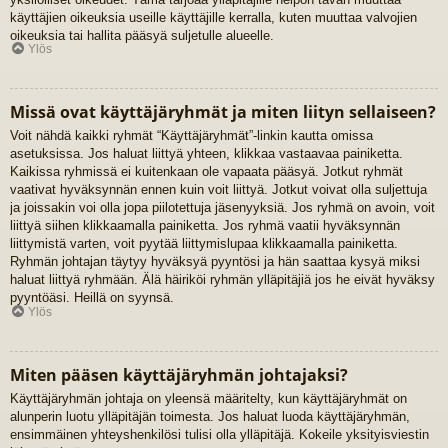
käyttäjien oikeuksia useille käyttäjille kerralla, kuten muuttaa valvojien
oikeuksia tai hallita pääsyä suljetulle alueelle.
Ylös
Missä ovat käyttäjäryhmät ja miten liityn sellaiseen?
Voit nähdä kaikki ryhmät “Käyttäjäryhmät”-linkin kautta omissa
asetuksissa. Jos haluat liittyä yhteen, klikkaa vastaavaa painiketta.
Kaikissa ryhmissä ei kuitenkaan ole vapaata pääsyä. Jotkut ryhmät
vaativat hyväksynnän ennen kuin voit liittyä. Jotkut voivat olla suljettuja
ja joissakin voi olla jopa piilotettuja jäsenyyksiä. Jos ryhmä on avoin, voit
liittyä siihen klikkaamalla painiketta. Jos ryhmä vaatii hyväksynnän
liittymistä varten, voit pyytää liittymislupaa klikkaamalla painiketta.
Ryhmän johtajan täytyy hyväksyä pyyntösi ja hän saattaa kysyä miksi
haluat liittyä ryhmään. Älä häiriköi ryhmän ylläpitäjiä jos he eivät hyväksy
pyyntöäsi. Heillä on syynsä.
Ylös
Miten pääsen käyttäjäryhmän johtajaksi?
Käyttäjäryhmän johtaja on yleensä määritelty, kun käyttäjäryhmät on
alunperin luotu ylläpitäjän toimesta. Jos haluat luoda käyttäjäryhmän,
ensimmäinen yhteyshenkilösi tulisi olla ylläpitäjä. Kokeile yksityisviestin