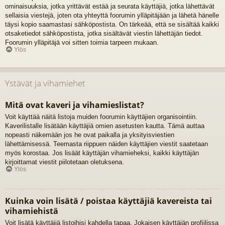
ominaisuuksia, jotka yrittävät estää ja seurata käyttäjiä, jotka lähettävät
sellaisia viestejä, joten ota yhteyttä foorumin ylläpitäjään ja lähetä hänelle
täysi kopio saamastasi sähköpostista. On tärkeää, että se sisältää kaikki
otsaketiedot sähköpostista, jotka sisältävät viestin lähettäjän tiedot.
Foorumin ylläpitäjä voi sitten toimia tarpeen mukaan.
Ylös
Ystävät ja vihamiehet
Mitä ovat kaveri ja vihamieslistat?
Voit käyttää näitä listoja muiden foorumin käyttäjien organisointiin.
Kaverilistalle lisätään käyttäjiä omien asetusten kautta. Tämä auttaa
nopeasti näkemään jos he ovat paikalla ja yksityisviestien
lähettämisessä. Teemasta riippuen näiden käyttäjien viestit saatetaan
myös korostaa. Jos lisäät käyttäjän vihamieheksi, kaikki käyttäjän
kirjoittamat viestit piilotetaan oletuksena.
Ylös
Kuinka voin lisätä / poistaa käyttäjiä kavereista tai
vihamiehistä
Voit lisätä käyttäjiä listoihisi kahdella tapaa. Jokaisen käyttäjän profiilissa