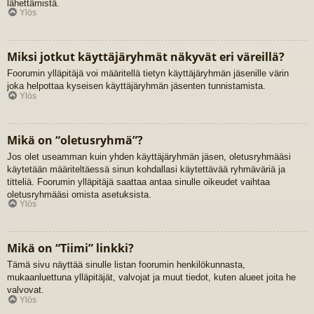
lähettämistä.
Ylös
Miksi jotkut käyttäjäryhmät näkyvät eri väreillä?
Foorumin ylläpitäjä voi määritellä tietyn käyttäjäryhmän jäsenille värin
joka helpottaa kyseisen käyttäjäryhmän jäsenten tunnistamista.
Ylös
Mikä on “oletusryhmä”?
Jos olet useamman kuin yhden käyttäjäryhmän jäsen, oletusryhmääsi
käytetään määriteltäessä sinun kohdallasi käytettävää ryhmäväriä ja
titteliä. Foorumin ylläpitäjä saattaa antaa sinulle oikeudet vaihtaa
oletusryhmääsi omista asetuksista.
Ylös
Mikä on “Tiimi” linkki?
Tämä sivu näyttää sinulle listan foorumin henkilökunnasta,
mukaanluettuna ylläpitäjät, valvojat ja muut tiedot, kuten alueet joita he
valvovat.
Ylös