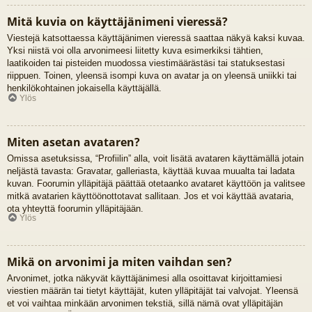
Mitä kuvia on käyttäjänimeni vieressä?
Viestejä katsottaessa käyttäjänimen vieressä saattaa näkyä kaksi kuvaa.
Yksi niistä voi olla arvonimeesi liitetty kuva esimerkiksi tähtien,
laatikoiden tai pisteiden muodossa viestimäärästäsi tai statuksestasi
riippuen. Toinen, yleensä isompi kuva on avatar ja on yleensä uniikki tai
henkilökohtainen jokaisella käyttäjällä.
Ylös
Miten asetan avataren?
Omissa asetuksissa, “Profiilin” alla, voit lisätä avataren käyttämällä jotain
neljästä tavasta: Gravatar, galleriasta, käyttää kuvaa muualta tai ladata
kuvan. Foorumin ylläpitäjä päättää otetaanko avataret käyttöön ja valitsee
mitkä avatarien käyttöönottotavat sallitaan. Jos et voi käyttää avataria,
ota yhteyttä foorumin ylläpitäjään.
Ylös
Mikä on arvonimi ja miten vaihdan sen?
Arvonimet, jotka näkyvät käyttäjänimesi alla osoittavat kirjoittamiesi
viestien määrän tai tietyt käyttäjät, kuten ylläpitäjät tai valvojat. Yleensä
et voi vaihtaa minkään arvonimen tekstiä, sillä nämä ovat ylläpitäjän