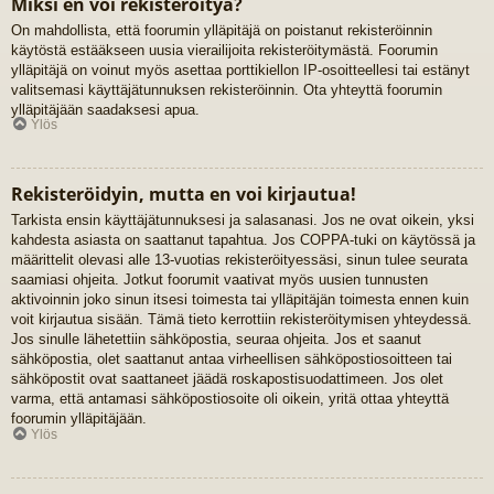
Miksi en voi rekisteröityä?
On mahdollista, että foorumin ylläpitäjä on poistanut rekisteröinnin
käytöstä estääkseen uusia vierailijoita rekisteröitymästä. Foorumin
ylläpitäjä on voinut myös asettaa porttikiellon IP-osoitteellesi tai estänyt
valitsemasi käyttäjätunnuksen rekisteröinnin. Ota yhteyttä foorumin
ylläpitäjään saadaksesi apua.
Ylös
Rekisteröidyin, mutta en voi kirjautua!
Tarkista ensin käyttäjätunnuksesi ja salasanasi. Jos ne ovat oikein, yksi
kahdesta asiasta on saattanut tapahtua. Jos COPPA-tuki on käytössä ja
määrittelit olevasi alle 13-vuotias rekisteröityessäsi, sinun tulee seurata
saamiasi ohjeita. Jotkut foorumit vaativat myös uusien tunnusten
aktivoinnin joko sinun itsesi toimesta tai ylläpitäjän toimesta ennen kuin
voit kirjautua sisään. Tämä tieto kerrottiin rekisteröitymisen yhteydessä.
Jos sinulle lähetettiin sähköpostia, seuraa ohjeita. Jos et saanut
sähköpostia, olet saattanut antaa virheellisen sähköpostiosoitteen tai
sähköpostit ovat saattaneet jäädä roskapostisuodattimeen. Jos olet
varma, että antamasi sähköpostiosoite oli oikein, yritä ottaa yhteyttä
foorumin ylläpitäjään.
Ylös