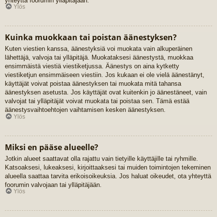
yhteyttä foorumin ylläpitäjään.
Ylös
Kuinka muokkaan tai poistan äänestyksen?
Kuten viestien kanssa, äänestyksiä voi muokata vain alkuperäinen
lähettäjä, valvoja tai ylläpitäjä. Muokataksesi äänestystä, muokkaa
ensimmäistä viestiä viestiketjussa. Äänestys on aina kytketty
viestiketjun ensimmäiseen viestiin. Jos kukaan ei ole vielä äänestänyt,
käyttäjät voivat poistaa äänestyksen tai muokata mitä tahansa
äänestyksen asetusta. Jos käyttäjät ovat kuitenkin jo äänestäneet, vain
valvojat tai ylläpitäjät voivat muokata tai poistaa sen. Tämä estää
äänestysvaihtoehtojen vaihtamisen kesken äänestyksen.
Ylös
Miksi en pääse alueelle?
Jotkin alueet saattavat olla rajattu vain tietyille käyttäjille tai ryhmille.
Katsoaksesi, lukeaksesi, kirjoittaaksesi tai muiden toimintojen tekeminen
alueella saattaa tarvita erikoisoikeuksia. Jos haluat oikeudet, ota yhteyttä
foorumin valvojaan tai ylläpitäjään.
Ylös