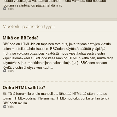
nostaa viestiketjua vastaamalla siihen, mutta varmista että noudatat
foorumin sääntöjä jos päätät tehdä niin.
Ylös
Muotoilu ja aiheiden tyypit
Mikä on BBCode?
BBCode on HTML-kielen tapainen toteutus, joka tarjoaa tiettyjen viestin
osien muotoilumahdollisuuden. BBCoden käytöstä päättää ylläpitäjä,
mutta se voidaan ottaa pois käytöstä myös viestikohtaisesti viestin
kirjoituslomakkeella. BBCode itsessään on HTML:n kaltainen, mutta tagit
käyttävät < ja > merkkien sijaan hakasulkuja [ ja ]. BBCoden oppaan
löydät viestinlähetyssivun kautta.
Ylös
Onko HTML sallittu?
Ei. Tällä foorumilla ei ole mahdollista lähettää HTML:ää siten, että se
toimisi HTML-koodina. Yleisimmät HTML-muotoilut voi kuitenkin tehdä
BBCoden avulla.
Ylös