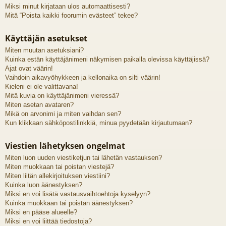
Miksi minut kirjataan ulos automaattisesti?
Mitä “Poista kaikki foorumin evästeet” tekee?
Käyttäjän asetukset
Miten muutan asetuksiani?
Kuinka estän käyttäjänimeni näkymisen paikalla olevissa käyttäjissä?
Ajat ovat väärin!
Vaihdoin aikavyöhykkeen ja kellonaika on silti väärin!
Kieleni ei ole valittavana!
Mitä kuvia on käyttäjänimeni vieressä?
Miten asetan avataren?
Mikä on arvonimi ja miten vaihdan sen?
Kun klikkaan sähköpostilinkkiä, minua pyydetään kirjautumaan?
Viestien lähetyksen ongelmat
Miten luon uuden viestiketjun tai lähetän vastauksen?
Miten muokkaan tai poistan viestejä?
Miten liitän allekirjoituksen viestiini?
Kuinka luon äänestyksen?
Miksi en voi lisätä vastausvaihtoehtoja kyselyyn?
Kuinka muokkaan tai poistan äänestyksen?
Miksi en pääse alueelle?
Miksi en voi liittää tiedostoja?