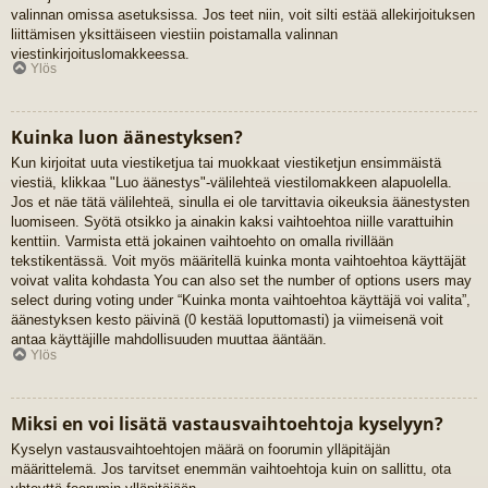
valinnan omissa asetuksissa. Jos teet niin, voit silti estää allekirjoituksen
liittämisen yksittäiseen viestiin poistamalla valinnan
viestinkirjoituslomakkeessa.
Ylös
Kuinka luon äänestyksen?
Kun kirjoitat uuta viestiketjua tai muokkaat viestiketjun ensimmäistä
viestiä, klikkaa "Luo äänestys"-välilehteä viestilomakkeen alapuolella.
Jos et näe tätä välilehteä, sinulla ei ole tarvittavia oikeuksia äänestysten
luomiseen. Syötä otsikko ja ainakin kaksi vaihtoehtoa niille varattuihin
kenttiin. Varmista että jokainen vaihtoehto on omalla rivillään
tekstikentässä. Voit myös määritellä kuinka monta vaihtoehtoa käyttäjät
voivat valita kohdasta You can also set the number of options users may
select during voting under “Kuinka monta vaihtoehtoa käyttäjä voi valita”,
äänestyksen kesto päivinä (0 kestää loputtomasti) ja viimeisenä voit
antaa käyttäjille mahdollisuuden muuttaa ääntään.
Ylös
Miksi en voi lisätä vastausvaihtoehtoja kyselyyn?
Kyselyn vastausvaihtoehtojen määrä on foorumin ylläpitäjän
määrittelemä. Jos tarvitset enemmän vaihtoehtoja kuin on sallittu, ota