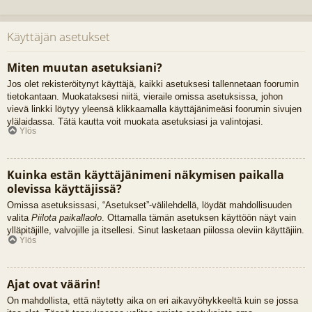
Käyttäjän asetukset
Miten muutan asetuksiani?
Jos olet rekisteröitynyt käyttäjä, kaikki asetuksesi tallennetaan foorumin
tietokantaan. Muokataksesi niitä, vieraile omissa asetuksissa, johon
vievä linkki löytyy yleensä klikkaamalla käyttäjänimeäsi foorumin sivujen
ylälaidassa. Tätä kautta voit muokata asetuksiasi ja valintojasi.
Ylös
Kuinka estän käyttäjänimeni näkymisen paikalla
olevissa käyttäjissä?
Omissa asetuksissasi, “Asetukset”-välilehdellä, löydät mahdollisuuden
valita
Piilota paikallaolo
. Ottamalla tämän asetuksen käyttöön näyt vain
ylläpitäjille, valvojille ja itsellesi. Sinut lasketaan piilossa oleviin käyttäjiin.
Ylös
Ajat ovat väärin!
On mahdollista, että näytetty aika on eri aikavyöhykkeeltä kuin se jossa