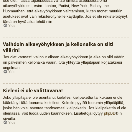
itse olet. Tässä tapauksessa valitse omista asetuksista oma
aikavyöhykkeesi, esim. Lontoo, Pariisi, New York, Sidney, jne.
Huomaathan, että aikavyöhykkeen vaihtaminen, kuten monet muutkin
asetukset ovat vain rekisteröityneille käyttäjille. Jos et ole rekisteröitynyt,
tämä on hyvä aika tehdä niin.
Ylös
Vaihdoin aikavyöhykkeen ja kellonaika on silti
väärin!
Jos olet varmasti valinnut oikean aikavyöhykkeen ja aika on silti väärin,
on palvelimen kellonaika väärin. Ota yhteyttä ylläpitäjään korjataksesi
ongelman.
Ylös
Kieleni ei ole valittavana!
Joko ylläpitäjä ei ole asentanut kielellesi kielipakettia tai kukaan ei ole
kääntänyt tätä foorumia kielellesi. Kokeile pyytää foorumin ylläpitäjältä,
josko hän voisi asentaa tarvitsemasi kielipaketin. Jos kielipakettia ei ole
olemassa, voit luoda uuden käännöksen. Lisätietoja löytyy
phpBB
®:n
sivuilta.
Ylös