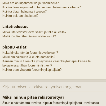
Mikä ero on kirjanmerkillä ja tilaamisella?
Kuinka teen kirjanmerkin tai seuraan haluamaani aihetta?
Kuinka tilaan haluamani alueen?
Kuinka poistan tilaukseni?
Liitetiedostot
Mitkä liitetiedostot ovat sallittuja tällä alueella?
Mistä löydän lähettämäni liitetiedostot?
phpBB -asiat
Kuka kirjoitti tämän foorumisovelluksen?
Miksi ominaisuutta X ei ole saatavilla?
Keneen minun tulee olla yhteydessä väärinkäytöstapauksissa tai
lakiasioissa tähän foorumiin liittyen?
Kuinka otan yhteyttä foorumin ylläpitäjään?
Kirjautumisen ja rekisteröitymisen ongelmat
Miksi minun pitää rekisteröityä?
Sinun ei välttämättä tarvitse, riippuu foorumin ylläpitäjästä, tarvitaanko