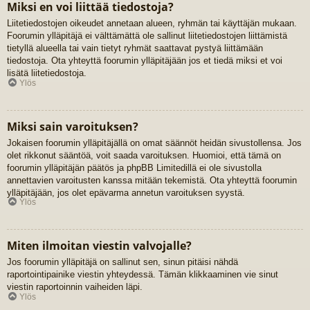
Miksi en voi liittää tiedostoja?
Liitetiedostojen oikeudet annetaan alueen, ryhmän tai käyttäjän mukaan.
Foorumin ylläpitäjä ei välttämättä ole sallinut liitetiedostojen liittämistä
tietyllä alueella tai vain tietyt ryhmät saattavat pystyä liittämään
tiedostoja. Ota yhteyttä foorumin ylläpitäjään jos et tiedä miksi et voi
lisätä liitetiedostoja.
Ylös
Miksi sain varoituksen?
Jokaisen foorumin ylläpitäjällä on omat säännöt heidän sivustollensa. Jos
olet rikkonut sääntöä, voit saada varoituksen. Huomioi, että tämä on
foorumin ylläpitäjän päätös ja phpBB Limitedillä ei ole sivustolla
annettavien varoitusten kanssa mitään tekemistä. Ota yhteyttä foorumin
ylläpitäjään, jos olet epävarma annetun varoituksen syystä.
Ylös
Miten ilmoitan viestin valvojalle?
Jos foorumin ylläpitäjä on sallinut sen, sinun pitäisi nähdä
raportointipainike viestin yhteydessä. Tämän klikkaaminen vie sinut
viestin raportoinnin vaiheiden läpi.
Ylös