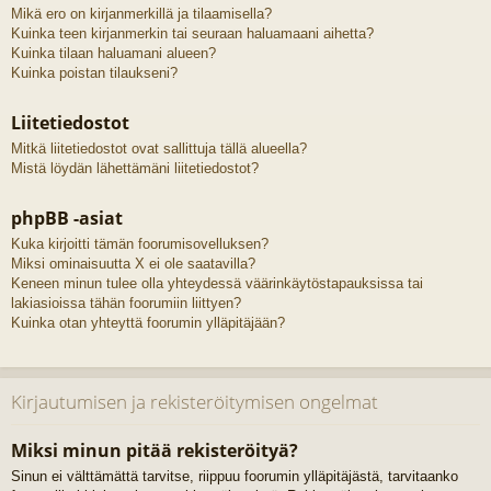
Mikä ero on kirjanmerkillä ja tilaamisella?
Kuinka teen kirjanmerkin tai seuraan haluamaani aihetta?
Kuinka tilaan haluamani alueen?
Kuinka poistan tilaukseni?
Liitetiedostot
Mitkä liitetiedostot ovat sallittuja tällä alueella?
Mistä löydän lähettämäni liitetiedostot?
phpBB -asiat
Kuka kirjoitti tämän foorumisovelluksen?
Miksi ominaisuutta X ei ole saatavilla?
Keneen minun tulee olla yhteydessä väärinkäytöstapauksissa tai
lakiasioissa tähän foorumiin liittyen?
Kuinka otan yhteyttä foorumin ylläpitäjään?
Kirjautumisen ja rekisteröitymisen ongelmat
Miksi minun pitää rekisteröityä?
Sinun ei välttämättä tarvitse, riippuu foorumin ylläpitäjästä, tarvitaanko