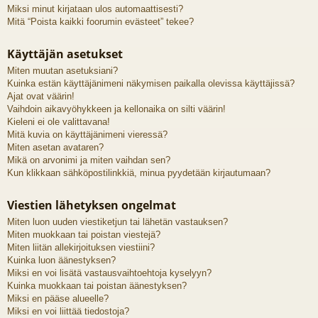
Miksi minut kirjataan ulos automaattisesti?
Mitä “Poista kaikki foorumin evästeet” tekee?
Käyttäjän asetukset
Miten muutan asetuksiani?
Kuinka estän käyttäjänimeni näkymisen paikalla olevissa käyttäjissä?
Ajat ovat väärin!
Vaihdoin aikavyöhykkeen ja kellonaika on silti väärin!
Kieleni ei ole valittavana!
Mitä kuvia on käyttäjänimeni vieressä?
Miten asetan avataren?
Mikä on arvonimi ja miten vaihdan sen?
Kun klikkaan sähköpostilinkkiä, minua pyydetään kirjautumaan?
Viestien lähetyksen ongelmat
Miten luon uuden viestiketjun tai lähetän vastauksen?
Miten muokkaan tai poistan viestejä?
Miten liitän allekirjoituksen viestiini?
Kuinka luon äänestyksen?
Miksi en voi lisätä vastausvaihtoehtoja kyselyyn?
Kuinka muokkaan tai poistan äänestyksen?
Miksi en pääse alueelle?
Miksi en voi liittää tiedostoja?