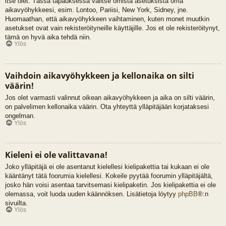
itse olet. Tässä tapauksessa valitse omista asetuksista oma
aikavyöhykkeesi, esim. Lontoo, Pariisi, New York, Sidney, jne.
Huomaathan, että aikavyöhykkeen vaihtaminen, kuten monet muutkin
asetukset ovat vain rekisteröityneille käyttäjille. Jos et ole rekisteröitynyt,
tämä on hyvä aika tehdä niin.
Ylös
Vaihdoin aikavyöhykkeen ja kellonaika on silti
väärin!
Jos olet varmasti valinnut oikean aikavyöhykkeen ja aika on silti väärin,
on palvelimen kellonaika väärin. Ota yhteyttä ylläpitäjään korjataksesi
ongelman.
Ylös
Kieleni ei ole valittavana!
Joko ylläpitäjä ei ole asentanut kielellesi kielipakettia tai kukaan ei ole
kääntänyt tätä foorumia kielellesi. Kokeile pyytää foorumin ylläpitäjältä,
josko hän voisi asentaa tarvitsemasi kielipaketin. Jos kielipakettia ei ole
olemassa, voit luoda uuden käännöksen. Lisätietoja löytyy
phpBB
®:n
sivuilta.
Ylös