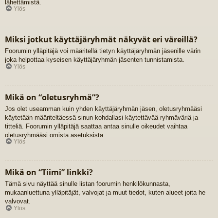
lähettämistä.
Ylös
Miksi jotkut käyttäjäryhmät näkyvät eri väreillä?
Foorumin ylläpitäjä voi määritellä tietyn käyttäjäryhmän jäsenille värin
joka helpottaa kyseisen käyttäjäryhmän jäsenten tunnistamista.
Ylös
Mikä on “oletusryhmä”?
Jos olet useamman kuin yhden käyttäjäryhmän jäsen, oletusryhmääsi
käytetään määriteltäessä sinun kohdallasi käytettävää ryhmäväriä ja
titteliä. Foorumin ylläpitäjä saattaa antaa sinulle oikeudet vaihtaa
oletusryhmääsi omista asetuksista.
Ylös
Mikä on “Tiimi” linkki?
Tämä sivu näyttää sinulle listan foorumin henkilökunnasta,
mukaanluettuna ylläpitäjät, valvojat ja muut tiedot, kuten alueet joita he
valvovat.
Ylös