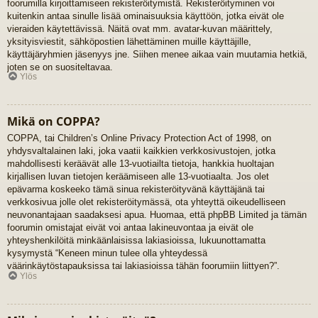
foorumilla kirjoittamiseen rekisteröitymistä. Rekisteröityminen voi
kuitenkin antaa sinulle lisää ominaisuuksia käyttöön, jotka eivät ole
vieraiden käytettävissä. Näitä ovat mm. avatar-kuvan määrittely,
yksityisviestit, sähköpostien lähettäminen muille käyttäjille,
käyttäjäryhmien jäsenyys jne. Siihen menee aikaa vain muutamia hetkiä,
joten se on suositeltavaa.
Ylös
Mikä on COPPA?
COPPA, tai Children’s Online Privacy Protection Act of 1998, on
yhdysvaltalainen laki, joka vaatii kaikkien verkkosivustojen, jotka
mahdollisesti keräävät alle 13-vuotiailta tietoja, hankkia huoltajan
kirjallisen luvan tietojen keräämiseen alle 13-vuotiaalta. Jos olet
epävarma koskeeko tämä sinua rekisteröityvänä käyttäjänä tai
verkkosivua jolle olet rekisteröitymässä, ota yhteyttä oikeudelliseen
neuvonantajaan saadaksesi apua. Huomaa, että phpBB Limited ja tämän
foorumin omistajat eivät voi antaa lakineuvontaa ja eivät ole
yhteyshenkilöitä minkäänlaisissa lakiasioissa, lukuunottamatta
kysymystä “Keneen minun tulee olla yhteydessä
väärinkäytöstapauksissa tai lakiasioissa tähän foorumiin liittyen?”.
Ylös