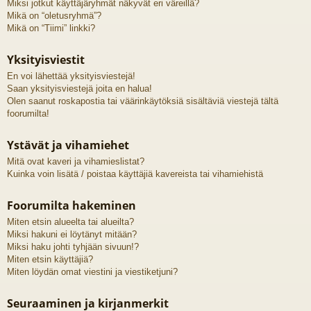
Miksi jotkut käyttäjäryhmät näkyvät eri väreillä?
Mikä on “oletusryhmä”?
Mikä on “Tiimi” linkki?
Yksityisviestit
En voi lähettää yksityisviestejä!
Saan yksityisviestejä joita en halua!
Olen saanut roskapostia tai väärinkäytöksiä sisältäviä viestejä tältä
foorumilta!
Ystävät ja vihamiehet
Mitä ovat kaveri ja vihamieslistat?
Kuinka voin lisätä / poistaa käyttäjiä kavereista tai vihamiehistä
Foorumilta hakeminen
Miten etsin alueelta tai alueilta?
Miksi hakuni ei löytänyt mitään?
Miksi haku johti tyhjään sivuun!?
Miten etsin käyttäjiä?
Miten löydän omat viestini ja viestiketjuni?
Seuraaminen ja kirjanmerkit