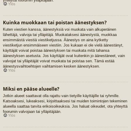
yhteyttä foorumin ylläpitäjään.
Ylös
Kuinka muokkaan tai poistan äänestyksen?
Kuten viestien kanssa, äänestyksiä voi muokata vain alkuperäinen
lähettäjä, valvoja tai ylläpitäjä. Muokataksesi äänestystä, muokkaa
ensimmäistä viestiä viestiketjussa. Äänestys on aina kytketty
viestiketjun ensimmäiseen viestiin. Jos kukaan ei ole vielä äänestänyt,
käyttäjät voivat poistaa äänestyksen tai muokata mitä tahansa
äänestyksen asetusta. Jos käyttäjät ovat kuitenkin jo äänestäneet, vain
valvojat tai ylläpitäjät voivat muokata tai poistaa sen. Tämä estää
äänestysvaihtoehtojen vaihtamisen kesken äänestyksen.
Ylös
Miksi en pääse alueelle?
Jotkin alueet saattavat olla rajattu vain tietyille käyttäjille tai ryhmille.
Katsoaksesi, lukeaksesi, kirjoittaaksesi tai muiden toimintojen tekeminen
alueella saattaa tarvita erikoisoikeuksia. Jos haluat oikeudet, ota yhteyttä
foorumin valvojaan tai ylläpitäjään.
Ylös