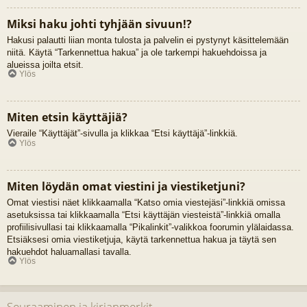
Miksi haku johti tyhjään sivuun!?
Hakusi palautti liian monta tulosta ja palvelin ei pystynyt käsittelemään
niitä. Käytä “Tarkennettua hakua” ja ole tarkempi hakuehdoissa ja
alueissa joilta etsit.
Ylös
Miten etsin käyttäjiä?
Vieraile “Käyttäjät”-sivulla ja klikkaa “Etsi käyttäjä”-linkkiä.
Ylös
Miten löydän omat viestini ja viestiketjuni?
Omat viestisi näet klikkaamalla “Katso omia viestejäsi”-linkkiä omissa
asetuksissa tai klikkaamalla “Etsi käyttäjän viesteistä”-linkkiä omalla
profiilisivullasi tai klikkaamalla “Pikalinkit”-valikkoa foorumin ylälaidassa.
Etsiäksesi omia viestiketjuja, käytä tarkennettua hakua ja täytä sen
hakuehdot haluamallasi tavalla.
Ylös
Seuraaminen ja kirjanmerkit