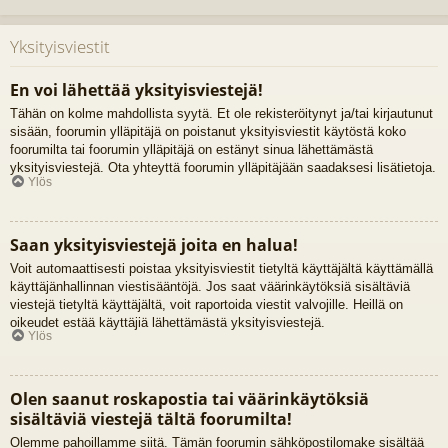
Yksityisviestit
En voi lähettää yksityisviestejä!
Tähän on kolme mahdollista syytä. Et ole rekisteröitynyt ja/tai kirjautunut
sisään, foorumin ylläpitäjä on poistanut yksityisviestit käytöstä koko
foorumilta tai foorumin ylläpitäjä on estänyt sinua lähettämästä
yksityisviestejä. Ota yhteyttä foorumin ylläpitäjään saadaksesi lisätietoja.
Ylös
Saan yksityisviestejä joita en halua!
Voit automaattisesti poistaa yksityisviestit tietyltä käyttäjältä käyttämällä
käyttäjänhallinnan viestisääntöjä. Jos saat väärinkäytöksiä sisältäviä
viestejä tietyltä käyttäjältä, voit raportoida viestit valvojille. Heillä on
oikeudet estää käyttäjiä lähettämästä yksityisviestejä.
Ylös
Olen saanut roskapostia tai väärinkäytöksiä
sisältäviä viestejä tältä foorumilta!
Olemme pahoillamme siitä. Tämän foorumin sähköpostilomake sisältää