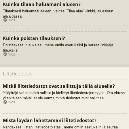
Kuinka tilaan haluamani alueen?
Tilataksesi haluamasi alueen, valitse “Tilaa alue” -linkki, aluesivun
alalaidassa.
Ylös
Kuinka poistan tilaukseni?
Poistaaksesi tilauksiasi, mene omiin asetuksiisi ja seuraa linkkejä
tilauksiisi.
Ylös
Liitetiedostot
Mitkä liitetiedostot ovat sallittuja tällä alueella?
Ylläpitäjä voi määrätä sallitut ja kielletyt liitetiedostojen tyypit. Ota yhteys
ylläpitäjään mikäli et ole varma mitkä tiedostot ovat sallittuja..
Ylös
Mistä löydän lähettämäni liitetiedostot?
Nähdäksesi listan liitetiedostoistasi, mene omiin asetuksiin ja seuraa