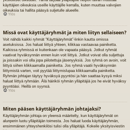
käyttäjien oikeuksia useille käyttäjille kerralla, kuten muuttaa valvojien
oikeuksia tai hallita pääsyä suljetulle alueelle.
Ylös
Missä ovat käyttäjäryhmät ja miten liityn sellaiseen?
Voit nähdä kaikki ryhmät “Käyttäjäryhmät”-linkin kautta omissa
asetuksissa. Jos haluat liittyä yhteen, klikkaa vastaavaa painiketta.
Kaikissa ryhmissä ei kuitenkaan ole vapaata pääsyä. Jotkut ryhmät
vaativat hyväksynnän ennen kuin voit liittyä. Jotkut voivat olla suljettuja
ja joissakin voi olla jopa piilotettuja jäsenyyksiä. Jos ryhmä on avoin, voit
liittyä siihen klikkaamalla painiketta. Jos ryhmä vaatii hyväksynnän
liittymistä varten, voit pyytää liittymislupaa klikkaamalla painiketta.
Ryhmän johtajan täytyy hyväksyä pyyntösi ja hän saattaa kysyä miksi
haluat liittyä ryhmään. Älä häiriköi ryhmän ylläpitäjiä jos he eivät hyväksy
pyyntöäsi. Heillä on syynsä.
Ylös
Miten pääsen käyttäjäryhmän johtajaksi?
Käyttäjäryhmän johtaja on yleensä määritelty, kun käyttäjäryhmät on
alunperin luotu ylläpitäjän toimesta. Jos haluat luoda käyttäjäryhmän,
ensimmäinen yhteyshenkilösi tulisi olla ylläpitäjä. Kokeile yksityisviestin