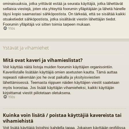
ominaisuuksia, jotka yrittävät estää ja seurata käyttäjiä, jotka lähettävät
sellaisia viestejä, joten ota yhteyttä foorumin ylläpitäjään ja lähetä hänelle
täysi kopio saamastasi sähköpostista. On tärkeää, että se sisältää kaikki
otsaketiedot sähköpostista, jotka sisältävät viestin lähettäjän tiedot.
Foorumin ylläpitäjä voi sitten toimia tarpeen mukaan.
Ylös
Ystävät ja vihamiehet
Mitä ovat kaveri ja vihamieslistat?
Voit käyttää näitä listoja muiden foorumin käyttäjien organisointiin.
Kaverilistalle lisätään käyttäjiä omien asetusten kautta. Tämä auttaa
nopeasti näkemään jos he ovat paikalla ja yksityisviestien
lähettämisessä. Teemasta riippuen näiden käyttäjien viestit saatetaan
myös korostaa. Jos lisäät käyttäjän vihamieheksi, kaikki käyttäjän
kirjoittamat viestit piilotetaan oletuksena.
Ylös
Kuinka voin lisätä / poistaa käyttäjiä kavereista tai
vihamiehistä
Voit lisätä käyttäjiä listoihisi kahdella tapaa. Jokaisen käyttäjän profiilissa