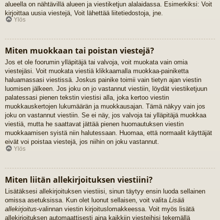
alueella on nähtävillä alueen ja viestiketjun alalaidassa. Esimerkiksi: Voit
kirjoittaa uusia viestejä, Voit lähettää liitetiedostoja, jne.
Ylös
Miten muokkaan tai poistan viestejä?
Jos et ole foorumin ylläpitäjä tai valvoja, voit muokata vain omia
viestejäsi. Voit muokata viestiä klikkaamalla muokkaa-painiketta
haluamassasi viestissä. Joskus painike toimii vain tietyn ajan viestin
luomisen jälkeen. Jos joku on jo vastannut viestiin, löydät viestiketjuun
palatessasi pienen tekstin viestisi alla, joka kertoo viestin
muokkauskertojen lukumäärän ja muokkausajan. Tämä näkyy vain jos
joku on vastannut viestiin. Se ei näy, jos valvoja tai ylläpitäjä muokkaa
viestiä, mutta he saattavat jättää pienen huomautuksen viestin
muokkaamisen syistä niin halutessaan. Huomaa, että normaalit käyttäjät
eivät voi poistaa viestejä, jos niihin on joku vastannut.
Ylös
Miten liitän allekirjoituksen viestiini?
Lisätäksesi allekirjoituksen viestiisi, sinun täytyy ensin luoda sellainen
omissa asetuksissa. Kun olet luonut sellaisen, voit valita
Lisää
allekirjoitus
-valinnan viestin kirjoituslomakkeessa. Voit myös lisätä
allekirjoituksen automaattisesti aina kaikkiin viesteihisi tekemällä