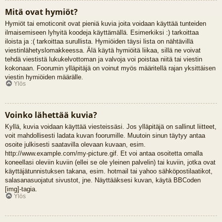
Mitä ovat hymiöt?
Hymiöt tai emoticonit ovat pieniä kuvia joita voidaan käyttää tunteiden
ilmaisemiseen lyhyitä koodeja käyttämällä. Esimerkiksi :) tarkoittaa
iloista ja :( tarkoittaa surullista. Hymiöiden täysi lista on nähtävillä
viestinlähetyslomakkeessa. Älä käytä hymiöitä liikaa, sillä ne voivat
tehdä viestistä lukukelvottoman ja valvoja voi poistaa niitä tai viestin
kokonaan. Foorumin ylläpitäjä on voinut myös määritellä rajan yksittäisen
viestin hymiöiden määrälle.
Ylös
Voinko lähettää kuvia?
Kyllä, kuvia voidaan käyttää viesteissäsi. Jos ylläpitäjä on sallinut liitteet,
voit mahdollisesti ladata kuvan foorumille. Muutoin sinun täytyy antaa
osoite julkisesti saatavilla olevaan kuvaan, esim.
http://www.example.com/my-picture.gif. Et voi antaa osoitetta omalla
koneellasi oleviin kuviin (ellei se ole yleinen palvelin) tai kuviin, jotka ovat
käyttäjätunnistuksen takana, esim. hotmail tai yahoo sähköpostilaatikot,
salasanasuojatut sivustot, jne. Näyttääksesi kuvan, käytä BBCoden
[img]-tagia.
Ylös