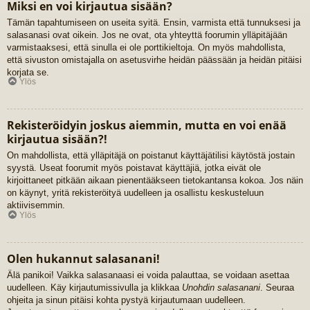
Miksi en voi kirjautua sisään?
Tämän tapahtumiseen on useita syitä. Ensin, varmista että tunnuksesi ja
salasanasi ovat oikein. Jos ne ovat, ota yhteyttä foorumin ylläpitäjään
varmistaaksesi, että sinulla ei ole porttikieltoja. On myös mahdollista,
että sivuston omistajalla on asetusvirhe heidän päässään ja heidän pitäisi
korjata se.
Ylös
Rekisteröidyin joskus aiemmin, mutta en voi enää
kirjautua sisään?!
On mahdollista, että ylläpitäjä on poistanut käyttäjätilisi käytöstä jostain
syystä. Useat foorumit myös poistavat käyttäjiä, jotka eivät ole
kirjoittaneet pitkään aikaan pienentääkseen tietokantansa kokoa. Jos näin
on käynyt, yritä rekisteröityä uudelleen ja osallistu keskusteluun
aktiivisemmin.
Ylös
Olen hukannut salasanani!
Älä panikoi! Vaikka salasanaasi ei voida palauttaa, se voidaan asettaa
uudelleen. Käy kirjautumissivulla ja klikkaa
Unohdin salasanani
. Seuraa
ohjeita ja sinun pitäisi kohta pystyä kirjautumaan uudelleen.