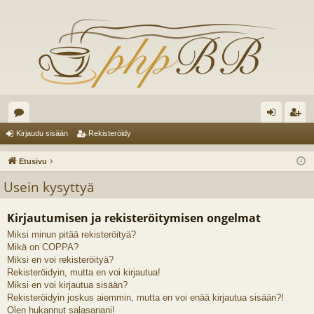
es
irj
ek
Kirjaudu sisään
Rekisteröidy
ku
au
ist
Etusivu
st
du
er
Usein kysyttyä
el
si
öi
Kirjautumisen ja rekisteröitymisen ongelmat
ua
sä
dy
Miksi minun pitää rekisteröityä?
lu
än
Mikä on COPPA?
ee
Miksi en voi rekisteröityä?
Rekisteröidyin, mutta en voi kirjautua!
t
Miksi en voi kirjautua sisään?
Rekisteröidyin joskus aiemmin, mutta en voi enää kirjautua sisään?!
Olen hukannut salasanani!