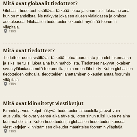
Mitä ovat globaalit tiedotteet?
Globaalit tiedotteet sisältävät tärkeää tietoa ja sinun tulisi lukea ne aina
kun on mahdolista. Ne näkyvät jokaisen alueen ylälaidassa ja omissa
asetuksissa. Globaalien tiedotteiden oikeudet myöntää foorumin
ylläpitäjä.
Ylös
Mitä ovat tiedotteet?
Tiedotteet usein sisältävät tärkeää tietoa foorumista jota olet lukemassa
ja siksi ne tulisi lukea aina kun mahdollista. Tiedotteet näkyvät jokaisen
sivun ylälaidassa niillä foorumeilla joihin ne on lähetetty. Kuten globaalien
tiedotteiden kohdalla, tiedotteiden lähettämisen oikeudet antaa foorumin
ylläpitäjä.
Ylös
Mitä ovat kiinnitetyt viestiketjut
Kiinnitetyt viestiketjut näkyvät tiedotteiden alapuolella ja ovat vain
etusivulla. Ne ovat yleensä aika tärkeitä, joten sinun tulisi lukea ne aina
kun mahdollista. Kuten tiedotteiden ja globaalien tiedotteiden kanssa,
viestiketjujen kiinnittämisen oikeudet määrittelee foorumin ylläpitäjä.
Ylös