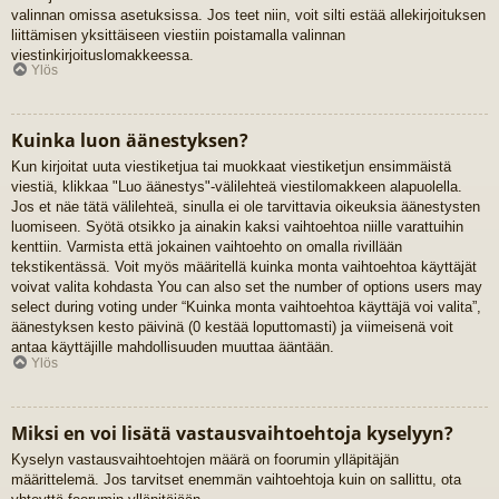
valinnan omissa asetuksissa. Jos teet niin, voit silti estää allekirjoituksen
liittämisen yksittäiseen viestiin poistamalla valinnan
viestinkirjoituslomakkeessa.
Ylös
Kuinka luon äänestyksen?
Kun kirjoitat uuta viestiketjua tai muokkaat viestiketjun ensimmäistä
viestiä, klikkaa "Luo äänestys"-välilehteä viestilomakkeen alapuolella.
Jos et näe tätä välilehteä, sinulla ei ole tarvittavia oikeuksia äänestysten
luomiseen. Syötä otsikko ja ainakin kaksi vaihtoehtoa niille varattuihin
kenttiin. Varmista että jokainen vaihtoehto on omalla rivillään
tekstikentässä. Voit myös määritellä kuinka monta vaihtoehtoa käyttäjät
voivat valita kohdasta You can also set the number of options users may
select during voting under “Kuinka monta vaihtoehtoa käyttäjä voi valita”,
äänestyksen kesto päivinä (0 kestää loputtomasti) ja viimeisenä voit
antaa käyttäjille mahdollisuuden muuttaa ääntään.
Ylös
Miksi en voi lisätä vastausvaihtoehtoja kyselyyn?
Kyselyn vastausvaihtoehtojen määrä on foorumin ylläpitäjän
määrittelemä. Jos tarvitset enemmän vaihtoehtoja kuin on sallittu, ota