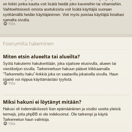
on linkki jonka kautta voit lisätä heidät joko kavereihin tai vihamiehiin.
Vaihtoehtoisesti omista asetuksista voit lisätä käyttäjiä suoraan
syöttämällä heidän käyttäjänimen. Voit myös poistaa käyttäjiä listaltasi
samalta sivulta.
Ylös
Foorumilta hakeminen
Miten etsin alueelta tai alueilta?
Syötä hakutermi hakukenttään, joka sijaitsee etusivulla, alueen tai
viestiketjun sivulla. Tarkennettuun hakuun pääset klikkaamalla
“Tarkennettu haku”-linkkiä joka on saatavilla jokaisella sivulla. Haun
sijainti voi riippua käyttämästäsi tyylistä.
Ylös
Miksi hakuni ei löytänyt mitään?
Hakusi oli todennäköisesti liian epämääräinen ja sisälsi useita yleisiä
termejä, joita phpBB ei ole indeksoinut. Ole tarkempi ja käytä
Tarkennetun haun valintoja.
Ylös