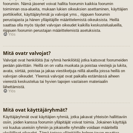
foorumiin. Nämä jäsenet voivat hallita foorumin kaikkia foorumin
toiminnan osa-alueita, mukaan lukien oikeuksien asettaminen, käyttäjien
porttikiellot, käyttäjäryhmät ja valvojat yms., riippuen foorumin
perustajasta ja hänen ylläpitäjille määrittelemistä oikeuksista. Heillä
saattaa olla myös täydet valvojan oikeudet kaikilla keskustelualueilla,
riippuen foorumin perustajan määrittelemistä asetuksista.
Ylös
Mitä ovatr valvojat?
Valvojat ovat henkilöitä (tai ryhmä henkilöitä) jotka katsovat foorumeiden
perään päivittäin. Heillä on on valta muokata ja poistaa viestejä ja lukita,
avata, siirtää, poistaa ja jakaa viestiketjuja niillä alueilla joissa heillä on
valvojan oikeudet. Yleensä valvojat ovat paikalla estämässä aiheen
vierestä keskustelua tai hyvien tapojen vastaisen materiaalin
lähettämistä.
Ylös
Mitä ovat käyttäjäryhmät?
Käyttäjäryhmät ovat käyttäjien ryhmiä, jotka jakavat yhteisön hallittaviin
osiin, joiden kanssa foorumin ylläpitäjät voivat toimia. Jokainen käyttäjä
voi kuulua useisiin ryhmiin ja jokaiselle ryhmälle voidaan määritellä
yksilölliset oikeudet. Tämä tarjoaa ylläpitäjille helpon tavan muuttaa