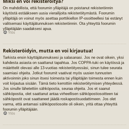
Miksi en voi rekisteröityä?
On mahdollista, että foorumin ylläpitäjä on poistanut rekisteröinnin
käytöstä estääkseen uusia vierailijoita rekisteröitymästä. Foorumin
ylläpitäjä on voinut myös asettaa porttikiellon IP-osoitteellesi tai estänyt
valitsemasi käyttäjätunnuksen rekisteröinnin. Ota yhteyttä foorumin
ylläpitäjään saadaksesi apua.
Ylös
Rekisteröidyin, mutta en voi kirjautua!
Tarkista ensin käyttäjätunnuksesi ja salasanasi. Jos ne ovat oikein, yksi
kahdesta asiasta on saattanut tapahtua. Jos COPPA-tuki on käytössä ja
määrittelit olevasi alle 13-vuotias rekisteröityessäsi, sinun tulee seurata
saamiasi ohjeita. Jotkut foorumit vaativat myös uusien tunnusten
aktivoinnin joko sinun itsesi toimesta tai ylläpitäjän toimesta ennen kuin
voit kirjautua sisään. Tämä tieto kerrottiin rekisteröitymisen yhteydessä.
Jos sinulle lähetettiin sähköpostia, seuraa ohjeita. Jos et saanut
sähköpostia, olet saattanut antaa virheellisen sähköpostiosoitteen tai
sähköpostit ovat saattaneet jäädä roskapostisuodattimeen. Jos olet
varma, että antamasi sähköpostiosoite oli oikein, yritä ottaa yhteyttä
foorumin ylläpitäjään.
Ylös