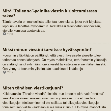
Mitä “Tallenna”-painike viestin kirjoittamisessa
tekee?
Tämän avulla on mahdollista tallentaa luonnoksia, jotka voit kirjoittaa
loppuun ja lähettää myöhemmin. Avataksesi tallennetun luonnoksen,
vieraile komissa asetuksissa.
Ylös
Miksi minun viestini tarvitsee hyväksynnän?
Foorumin ylläpitäjä on päättänyt, että viestit kyseiselle alueelle tulee
tarkastaa ennen lähetystä. On myös mahdollista, että foorumin ylläpitäjä
on siirtänyt sinut ryhmään, jonka viestit tarkistetaan ennen lähettämistä.
Ota yhteyttä foorumin ylläpitäjään saadaksesi lisätietoja.
Ylös
Miten tönäisen viestiketjuani?
Klikkaamalla “Tönaise viestiä” -linkkiä, kun katselet sitä, voit “tönäistä”
viestiketjua alueen ensimmäisen sivun yläosaan. Jos et näe tätä,
viestiketjujen tönäiseminen ei ole sallittua tai aika joka viestiketjujen
tönäisemisen välillä vaaditaan ei ole vielä kulunut. On myös mahdollista