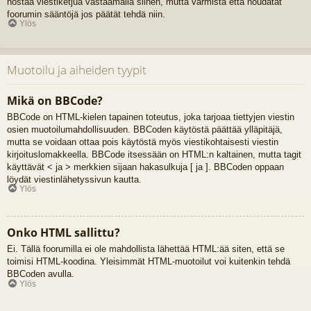
nostaa viestiketjua vastaamalla siihen, mutta varmista että noudatat
foorumin sääntöjä jos päätät tehdä niin.
Ylös
Muotoilu ja aiheiden tyypit
Mikä on BBCode?
BBCode on HTML-kielen tapainen toteutus, joka tarjoaa tiettyjen viestin
osien muotoilumahdollisuuden. BBCoden käytöstä päättää ylläpitäjä,
mutta se voidaan ottaa pois käytöstä myös viestikohtaisesti viestin
kirjoituslomakkeella. BBCode itsessään on HTML:n kaltainen, mutta tagit
käyttävät < ja > merkkien sijaan hakasulkuja [ ja ]. BBCoden oppaan
löydät viestinlähetyssivun kautta.
Ylös
Onko HTML sallittu?
Ei. Tällä foorumilla ei ole mahdollista lähettää HTML:ää siten, että se
toimisi HTML-koodina. Yleisimmät HTML-muotoilut voi kuitenkin tehdä
BBCoden avulla.
Ylös