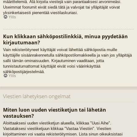
määrittelemiä. Älä kirjoita viestejä vain parantaaksesi arvonimeäsi.
Useimmat foorumit eivät siedä tätä ja valvojat tai ylläpitäjät voivat
yksinkertaisesti pienentää viestilaskuriasi.
Ylös
Kun klikkaan sähköpostilinkkiä, minua pyydetään
kirjautumaan?
Vain rekisteröityneet käyttäjät voivat lähettää sähköpostia muille
käyttäjille sisäänrakennetulla sähköpostilomakkeella ja vain jos ylläpitäjä
sallii tämän ominaisuuden. Kirjautuminen vaaditaan, jotta
tunnistautumattomat käyttäjät eivät voisi väärinkäyttää
sähköpostijärjestelmää.
Ylös
Viestien lähetyksen ongelmat
Miten luon uuden viestiketjun tai lähetän
vastauksen?
Aloittaaksesi uuden viestiketjun alueella, klikkaa "Uusi Aihe".
Vastataksesi viestiketjuun klikkaa "Vastaa Viestiin". Viestien
kirjoittaminen voi vaatia rekisteröitymisen. Lista sinun oikeuksistasi