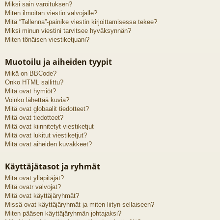
Miksi sain varoituksen?
Miten ilmoitan viestin valvojalle?
Mitä “Tallenna”-painike viestin kirjoittamisessa tekee?
Miksi minun viestini tarvitsee hyväksynnän?
Miten tönäisen viestiketjuani?
Muotoilu ja aiheiden tyypit
Mikä on BBCode?
Onko HTML sallittu?
Mitä ovat hymiöt?
Voinko lähettää kuvia?
Mitä ovat globaalit tiedotteet?
Mitä ovat tiedotteet?
Mitä ovat kiinnitetyt viestiketjut
Mitä ovat lukitut viestiketjut?
Mitä ovat aiheiden kuvakkeet?
Käyttäjätasot ja ryhmät
Mitä ovat ylläpitäjät?
Mitä ovatr valvojat?
Mitä ovat käyttäjäryhmät?
Missä ovat käyttäjäryhmät ja miten liityn sellaiseen?
Miten pääsen käyttäjäryhmän johtajaksi?