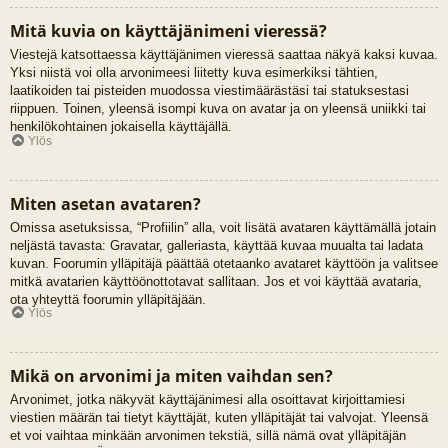
Mitä kuvia on käyttäjänimeni vieressä?
Viestejä katsottaessa käyttäjänimen vieressä saattaa näkyä kaksi kuvaa.
Yksi niistä voi olla arvonimeesi liitetty kuva esimerkiksi tähtien,
laatikoiden tai pisteiden muodossa viestimäärästäsi tai statuksestasi
riippuen. Toinen, yleensä isompi kuva on avatar ja on yleensä uniikki tai
henkilökohtainen jokaisella käyttäjällä.
Ylös
Miten asetan avataren?
Omissa asetuksissa, “Profiilin” alla, voit lisätä avataren käyttämällä jotain
neljästä tavasta: Gravatar, galleriasta, käyttää kuvaa muualta tai ladata
kuvan. Foorumin ylläpitäjä päättää otetaanko avataret käyttöön ja valitsee
mitkä avatarien käyttöönottotavat sallitaan. Jos et voi käyttää avataria,
ota yhteyttä foorumin ylläpitäjään.
Ylös
Mikä on arvonimi ja miten vaihdan sen?
Arvonimet, jotka näkyvät käyttäjänimesi alla osoittavat kirjoittamiesi
viestien määrän tai tietyt käyttäjät, kuten ylläpitäjät tai valvojat. Yleensä
et voi vaihtaa minkään arvonimen tekstiä, sillä nämä ovat ylläpitäjän