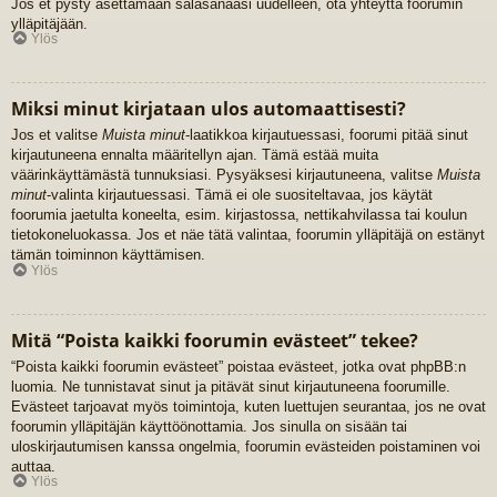
Jos et pysty asettamaan salasanaasi uudelleen, ota yhteyttä foorumin
ylläpitäjään.
Ylös
Miksi minut kirjataan ulos automaattisesti?
Jos et valitse
Muista minut
-laatikkoa kirjautuessasi, foorumi pitää sinut
kirjautuneena ennalta määritellyn ajan. Tämä estää muita
väärinkäyttämästä tunnuksiasi. Pysyäksesi kirjautuneena, valitse
Muista
minut
-valinta kirjautuessasi. Tämä ei ole suositeltavaa, jos käytät
foorumia jaetulta koneelta, esim. kirjastossa, nettikahvilassa tai koulun
tietokoneluokassa. Jos et näe tätä valintaa, foorumin ylläpitäjä on estänyt
tämän toiminnon käyttämisen.
Ylös
Mitä “Poista kaikki foorumin evästeet” tekee?
“Poista kaikki foorumin evästeet” poistaa evästeet, jotka ovat phpBB:n
luomia. Ne tunnistavat sinut ja pitävät sinut kirjautuneena foorumille.
Evästeet tarjoavat myös toimintoja, kuten luettujen seurantaa, jos ne ovat
foorumin ylläpitäjän käyttöönottamia. Jos sinulla on sisään tai
uloskirjautumisen kanssa ongelmia, foorumin evästeiden poistaminen voi
auttaa.
Ylös