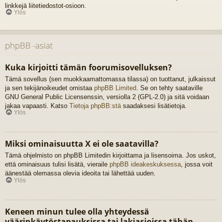
linkkejä liitetiedostot-osioon.
Ylös
phpBB -asiat
Kuka kirjoitti tämän foorumisovelluksen?
Tämä sovellus (sen muokkaamattomassa tilassa) on tuottanut, julkaissut
ja sen tekijänoikeudet omistaa
phpBB Limited
. Se on tehty saataville
GNU General Public Licensenssin, versiolla 2 (GPL-2.0) ja sitä voidaan
jakaa vapaasti. Katso
Tietoja phpBB:stä
saadaksesi lisätietoja.
Ylös
Miksi ominaisuutta X ei ole saatavilla?
Tämä ohjelmisto on phpBB Limitedin kirjoittama ja lisensoima. Jos uskot,
että ominaisuus tulisi lisätä, vieraile
phpBB ideakeskuksessa
, jossa voit
äänestää olemassa olevia ideoita tai lähettää uuden.
Ylös
Keneen minun tulee olla yhteydessä
väärinkäytöstapauksissa tai lakiasioissa tähän