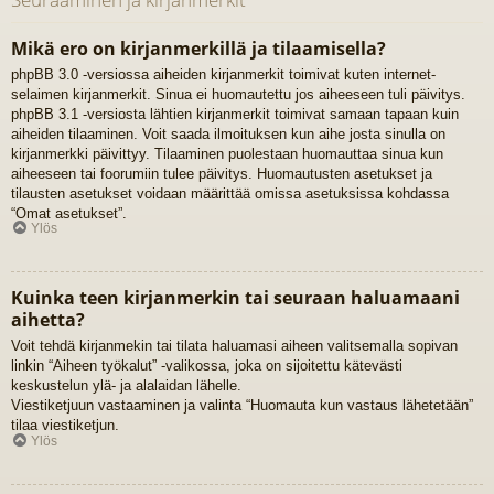
Mikä ero on kirjanmerkillä ja tilaamisella?
phpBB 3.0 -versiossa aiheiden kirjanmerkit toimivat kuten internet-
selaimen kirjanmerkit. Sinua ei huomautettu jos aiheeseen tuli päivitys.
phpBB 3.1 -versiosta lähtien kirjanmerkit toimivat samaan tapaan kuin
aiheiden tilaaminen. Voit saada ilmoituksen kun aihe josta sinulla on
kirjanmerkki päivittyy. Tilaaminen puolestaan huomauttaa sinua kun
aiheeseen tai foorumiin tulee päivitys. Huomautusten asetukset ja
tilausten asetukset voidaan määrittää omissa asetuksissa kohdassa
“Omat asetukset”.
Ylös
Kuinka teen kirjanmerkin tai seuraan haluamaani
aihetta?
Voit tehdä kirjanmekin tai tilata haluamasi aiheen valitsemalla sopivan
linkin “Aiheen työkalut” -valikossa, joka on sijoitettu kätevästi
keskustelun ylä- ja alalaidan lähelle.
Viestiketjuun vastaaminen ja valinta “Huomauta kun vastaus lähetetään”
tilaa viestiketjun.
Ylös