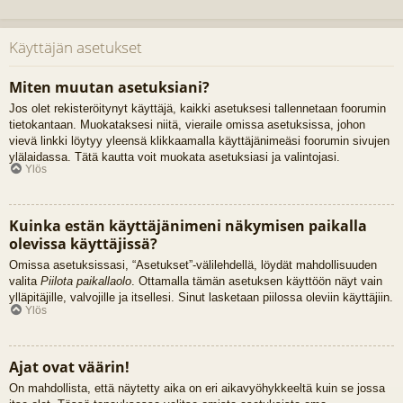
Käyttäjän asetukset
Miten muutan asetuksiani?
Jos olet rekisteröitynyt käyttäjä, kaikki asetuksesi tallennetaan foorumin
tietokantaan. Muokataksesi niitä, vieraile omissa asetuksissa, johon
vievä linkki löytyy yleensä klikkaamalla käyttäjänimeäsi foorumin sivujen
ylälaidassa. Tätä kautta voit muokata asetuksiasi ja valintojasi.
Ylös
Kuinka estän käyttäjänimeni näkymisen paikalla
olevissa käyttäjissä?
Omissa asetuksissasi, “Asetukset”-välilehdellä, löydät mahdollisuuden
valita
Piilota paikallaolo
. Ottamalla tämän asetuksen käyttöön näyt vain
ylläpitäjille, valvojille ja itsellesi. Sinut lasketaan piilossa oleviin käyttäjiin.
Ylös
Ajat ovat väärin!
On mahdollista, että näytetty aika on eri aikavyöhykkeeltä kuin se jossa