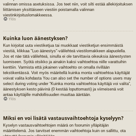
valinnan omissa asetuksissa. Jos teet niin, voit silti estää allekirjoituksen
liittämisen yksittäiseen viestiin poistamalla valinnan
viestinkirjoituslomakkeessa.
Ylös
Kuinka luon äänestyksen?
Kun kirjoitat uuta viestiketjua tai muokkaat viestiketjun ensimmäistä
viestiä, klikkaa "Luo äänestys"-välilehteä viestilomakkeen alapuolella.
Jos et näe tätä välilehteä, sinulla ei ole tarvittavia oikeuksia äänestysten
luomiseen. Syötä otsikko ja ainakin kaksi vaihtoehtoa niille varattuihin
kenttiin. Varmista että jokainen vaihtoehto on omalla rivillään
tekstikentässä. Voit myös määritellä kuinka monta vaihtoehtoa käyttäjät
voivat valita kohdasta You can also set the number of options users may
select during voting under “Kuinka monta vaihtoehtoa käyttäjä voi valita”,
äänestyksen kesto päivinä (0 kestää loputtomasti) ja viimeisenä voit
antaa käyttäjille mahdollisuuden muuttaa ääntään.
Ylös
Miksi en voi lisätä vastausvaihtoehtoja kyselyyn?
Kyselyn vastausvaihtoehtojen määrä on foorumin ylläpitäjän
määrittelemä. Jos tarvitset enemmän vaihtoehtoja kuin on sallittu, ota