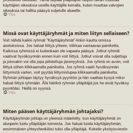
käyttäjien oikeuksia useille käyttäjille kerralla, kuten muuttaa valvojien
oikeuksia tai hallita pääsyä suljetulle alueelle.
Ylös
Missä ovat käyttäjäryhmät ja miten liityn sellaiseen?
Voit nähdä kaikki ryhmät “Käyttäjäryhmät”-linkin kautta omissa
asetuksissa. Jos haluat liittyä yhteen, klikkaa vastaavaa painiketta.
Kaikissa ryhmissä ei kuitenkaan ole vapaata pääsyä. Jotkut ryhmät
vaativat hyväksynnän ennen kuin voit liittyä. Jotkut voivat olla suljettuja
ja joissakin voi olla jopa piilotettuja jäsenyyksiä. Jos ryhmä on avoin, voit
liittyä siihen klikkaamalla painiketta. Jos ryhmä vaatii hyväksynnän
liittymistä varten, voit pyytää liittymislupaa klikkaamalla painiketta.
Ryhmän johtajan täytyy hyväksyä pyyntösi ja hän saattaa kysyä miksi
haluat liittyä ryhmään. Älä häiriköi ryhmän ylläpitäjiä jos he eivät hyväksy
pyyntöäsi. Heillä on syynsä.
Ylös
Miten pääsen käyttäjäryhmän johtajaksi?
Käyttäjäryhmän johtaja on yleensä määritelty, kun käyttäjäryhmät on
alunperin luotu ylläpitäjän toimesta. Jos haluat luoda käyttäjäryhmän,
ensimmäinen yhteyshenkilösi tulisi olla ylläpitäjä. Kokeile yksityisviestin