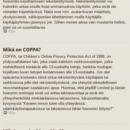
foorumilla kirjoittamiseen rekisteröitymistä. Rekisteröityminen voi
kuitenkin antaa sinulle lisää ominaisuuksia käyttöön, jotka eivät ole
vieraiden käytettävissä. Näitä ovat mm. avatar-kuvan määrittely,
yksityisviestit, sähköpostien lähettäminen muille käyttäjille,
käyttäjäryhmien jäsenyys jne. Siihen menee aikaa vain muutamia hetkiä,
joten se on suositeltavaa.
Ylös
Mikä on COPPA?
COPPA, tai Children’s Online Privacy Protection Act of 1998, on
yhdysvaltalainen laki, joka vaatii kaikkien verkkosivustojen, jotka
mahdollisesti keräävät alle 13-vuotiailta tietoja, hankkia huoltajan
kirjallisen luvan tietojen keräämiseen alle 13-vuotiaalta. Jos olet
epävarma koskeeko tämä sinua rekisteröityvänä käyttäjänä tai
verkkosivua jolle olet rekisteröitymässä, ota yhteyttä oikeudelliseen
neuvonantajaan saadaksesi apua. Huomaa, että phpBB Limited ja tämän
foorumin omistajat eivät voi antaa lakineuvontaa ja eivät ole
yhteyshenkilöitä minkäänlaisissa lakiasioissa, lukuunottamatta
kysymystä “Keneen minun tulee olla yhteydessä
väärinkäytöstapauksissa tai lakiasioissa tähän foorumiin liittyen?”.
Ylös