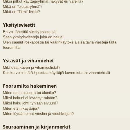
Miksi jotkut käyttäjäryhmät näkyvät eri väreillä?
Mikä on “oletusryhmä”?
Mikä on “Tiimi” linkki?
Yksityisviestit
En voi lähettää yksityisviestejä!
Saan yksityisviestejä joita en halua!
Olen saanut roskapostia tai väärinkäytöksiä sisältäviä viestejä tältä
foorumilta!
Ystävät ja vihamiehet
Mitä ovat kaveri ja vihamieslistat?
Kuinka voin lisätä / poistaa käyttäjiä kavereista tai vihamiehistä
Foorumilta hakeminen
Miten etsin alueelta tai alueilta?
Miksi hakuni ei löytänyt mitään?
Miksi haku johti tyhjään sivuun!?
Miten etsin käyttäjiä?
Miten löydän omat viestini ja viestiketjuni?
Seuraaminen ja kirjanmerkit