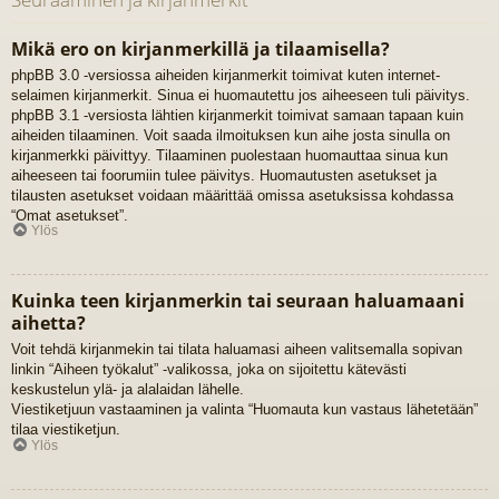
Mikä ero on kirjanmerkillä ja tilaamisella?
phpBB 3.0 -versiossa aiheiden kirjanmerkit toimivat kuten internet-
selaimen kirjanmerkit. Sinua ei huomautettu jos aiheeseen tuli päivitys.
phpBB 3.1 -versiosta lähtien kirjanmerkit toimivat samaan tapaan kuin
aiheiden tilaaminen. Voit saada ilmoituksen kun aihe josta sinulla on
kirjanmerkki päivittyy. Tilaaminen puolestaan huomauttaa sinua kun
aiheeseen tai foorumiin tulee päivitys. Huomautusten asetukset ja
tilausten asetukset voidaan määrittää omissa asetuksissa kohdassa
“Omat asetukset”.
Ylös
Kuinka teen kirjanmerkin tai seuraan haluamaani
aihetta?
Voit tehdä kirjanmekin tai tilata haluamasi aiheen valitsemalla sopivan
linkin “Aiheen työkalut” -valikossa, joka on sijoitettu kätevästi
keskustelun ylä- ja alalaidan lähelle.
Viestiketjuun vastaaminen ja valinta “Huomauta kun vastaus lähetetään”
tilaa viestiketjun.
Ylös