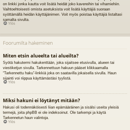
on linkki jonka kautta voit lisätä heidät joko kavereihin tai vihamiehiin.
Vaihtoehtoisesti omista asetuksista voit lisätä käyttäjiä suoraan
syöttämällä heidän käyttäjänimen. Voit myös poistaa käyttäjiä listaltasi
samalta sivulta.
Ylös
Foorumilta hakeminen
Miten etsin alueelta tai alueilta?
Syötä hakutermi hakukenttään, joka sijaitsee etusivulla, alueen tai
viestiketjun sivulla. Tarkennettuun hakuun pääset klikkaamalla
“Tarkennettu haku”-linkkiä joka on saatavilla jokaisella sivulla. Haun
sijainti voi riippua käyttämästäsi tyylistä.
Ylös
Miksi hakuni ei löytänyt mitään?
Hakusi oli todennäköisesti liian epämääräinen ja sisälsi useita yleisiä
termejä, joita phpBB ei ole indeksoinut. Ole tarkempi ja käytä
Tarkennetun haun valintoja.
Ylös