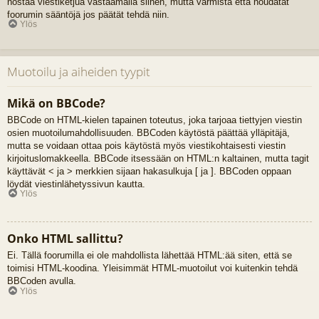
nostaa viestiketjua vastaamalla siihen, mutta varmista että noudatat
foorumin sääntöjä jos päätät tehdä niin.
Ylös
Muotoilu ja aiheiden tyypit
Mikä on BBCode?
BBCode on HTML-kielen tapainen toteutus, joka tarjoaa tiettyjen viestin
osien muotoilumahdollisuuden. BBCoden käytöstä päättää ylläpitäjä,
mutta se voidaan ottaa pois käytöstä myös viestikohtaisesti viestin
kirjoituslomakkeella. BBCode itsessään on HTML:n kaltainen, mutta tagit
käyttävät < ja > merkkien sijaan hakasulkuja [ ja ]. BBCoden oppaan
löydät viestinlähetyssivun kautta.
Ylös
Onko HTML sallittu?
Ei. Tällä foorumilla ei ole mahdollista lähettää HTML:ää siten, että se
toimisi HTML-koodina. Yleisimmät HTML-muotoilut voi kuitenkin tehdä
BBCoden avulla.
Ylös