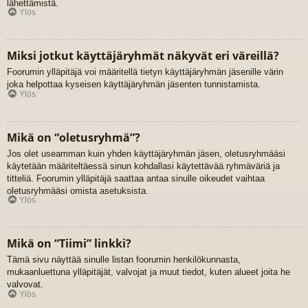
lähettämistä.
Ylös
Miksi jotkut käyttäjäryhmät näkyvät eri väreillä?
Foorumin ylläpitäjä voi määritellä tietyn käyttäjäryhmän jäsenille värin
joka helpottaa kyseisen käyttäjäryhmän jäsenten tunnistamista.
Ylös
Mikä on “oletusryhmä”?
Jos olet useamman kuin yhden käyttäjäryhmän jäsen, oletusryhmääsi
käytetään määriteltäessä sinun kohdallasi käytettävää ryhmäväriä ja
titteliä. Foorumin ylläpitäjä saattaa antaa sinulle oikeudet vaihtaa
oletusryhmääsi omista asetuksista.
Ylös
Mikä on “Tiimi” linkki?
Tämä sivu näyttää sinulle listan foorumin henkilökunnasta,
mukaanluettuna ylläpitäjät, valvojat ja muut tiedot, kuten alueet joita he
valvovat.
Ylös