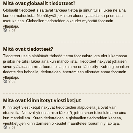
Mitä ovat globaalit tiedotteet?
Globaalit tiedotteet sisältävät tärkeää tietoa ja sinun tulisi lukea ne aina
kun on mahdolista. Ne näkyvät jokaisen alueen ylälaidassa ja omissa
asetuksissa. Globaalien tiedotteiden oikeudet myöntää foorumin
ylläpitäjä.
Ylös
Mitä ovat tiedotteet?
Tiedotteet usein sisältävät tärkeää tietoa foorumista jota olet lukemassa
ja siksi ne tulisi lukea aina kun mahdollista. Tiedotteet näkyvät jokaisen
sivun ylälaidassa niillä foorumeilla joihin ne on lähetetty. Kuten globaalien
tiedotteiden kohdalla, tiedotteiden lähettämisen oikeudet antaa foorumin
ylläpitäjä.
Ylös
Mitä ovat kiinnitetyt viestiketjut
Kiinnitetyt viestiketjut näkyvät tiedotteiden alapuolella ja ovat vain
etusivulla. Ne ovat yleensä aika tärkeitä, joten sinun tulisi lukea ne aina
kun mahdollista. Kuten tiedotteiden ja globaalien tiedotteiden kanssa,
viestiketjujen kiinnittämisen oikeudet määrittelee foorumin ylläpitäjä.
Ylös