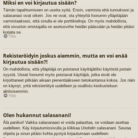
Miksi en voi kirjautua sisään?
Tämän tapahtumiseen on useita syitä. Ensin, varmista että tunnuksesi ja
salasanasi ovat oikein. Jos ne ovat, ota yhteyttä foorumin ylläpitäjään
varmistaaksesi, että sinulla ei ole porttikieltoja. On myös mahdollista,
että sivuston omistajalla on asetusvirhe heidän päässään ja heidän pitäisi
korjata se.
Ylös
Rekisteröidyin joskus aiemmin, mutta en voi enää
kirjautua sisään?!
On mahdollista, että ylläpitäjä on poistanut käyttäjätilisi käytöstä jostain
syystä. Useat foorumit myös poistavat käyttäjiä, jotka eivät ole
kirjoittaneet pitkään aikaan pienentääkseen tietokantansa kokoa. Jos näin
on käynyt, yritä rekisteröityä uudelleen ja osallistu keskusteluun
aktiivisemmin.
Ylös
Olen hukannut salasanani!
Älä panikoi! Vaikka salasanaasi ei voida palauttaa, se voidaan asettaa
uudelleen. Käy kirjautumissivulla ja klikkaa
Unohdin salasanani
. Seuraa
ohjeita ja sinun pitäisi kohta pystyä kirjautumaan uudelleen.