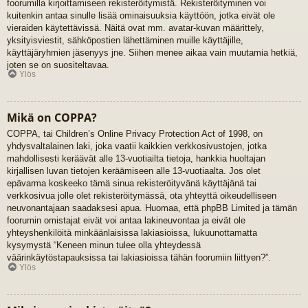
foorumilla kirjoittamiseen rekisteröitymistä. Rekisteröityminen voi
kuitenkin antaa sinulle lisää ominaisuuksia käyttöön, jotka eivät ole
vieraiden käytettävissä. Näitä ovat mm. avatar-kuvan määrittely,
yksityisviestit, sähköpostien lähettäminen muille käyttäjille,
käyttäjäryhmien jäsenyys jne. Siihen menee aikaa vain muutamia hetkiä,
joten se on suositeltavaa.
Ylös
Mikä on COPPA?
COPPA, tai Children’s Online Privacy Protection Act of 1998, on
yhdysvaltalainen laki, joka vaatii kaikkien verkkosivustojen, jotka
mahdollisesti keräävät alle 13-vuotiailta tietoja, hankkia huoltajan
kirjallisen luvan tietojen keräämiseen alle 13-vuotiaalta. Jos olet
epävarma koskeeko tämä sinua rekisteröityvänä käyttäjänä tai
verkkosivua jolle olet rekisteröitymässä, ota yhteyttä oikeudelliseen
neuvonantajaan saadaksesi apua. Huomaa, että phpBB Limited ja tämän
foorumin omistajat eivät voi antaa lakineuvontaa ja eivät ole
yhteyshenkilöitä minkäänlaisissa lakiasioissa, lukuunottamatta
kysymystä “Keneen minun tulee olla yhteydessä
väärinkäytöstapauksissa tai lakiasioissa tähän foorumiin liittyen?”.
Ylös