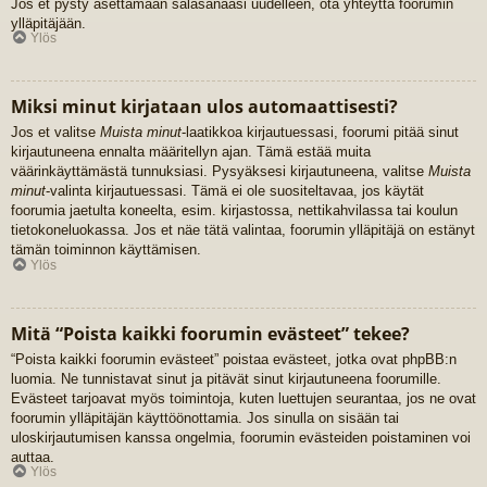
Jos et pysty asettamaan salasanaasi uudelleen, ota yhteyttä foorumin
ylläpitäjään.
Ylös
Miksi minut kirjataan ulos automaattisesti?
Jos et valitse
Muista minut
-laatikkoa kirjautuessasi, foorumi pitää sinut
kirjautuneena ennalta määritellyn ajan. Tämä estää muita
väärinkäyttämästä tunnuksiasi. Pysyäksesi kirjautuneena, valitse
Muista
minut
-valinta kirjautuessasi. Tämä ei ole suositeltavaa, jos käytät
foorumia jaetulta koneelta, esim. kirjastossa, nettikahvilassa tai koulun
tietokoneluokassa. Jos et näe tätä valintaa, foorumin ylläpitäjä on estänyt
tämän toiminnon käyttämisen.
Ylös
Mitä “Poista kaikki foorumin evästeet” tekee?
“Poista kaikki foorumin evästeet” poistaa evästeet, jotka ovat phpBB:n
luomia. Ne tunnistavat sinut ja pitävät sinut kirjautuneena foorumille.
Evästeet tarjoavat myös toimintoja, kuten luettujen seurantaa, jos ne ovat
foorumin ylläpitäjän käyttöönottamia. Jos sinulla on sisään tai
uloskirjautumisen kanssa ongelmia, foorumin evästeiden poistaminen voi
auttaa.
Ylös