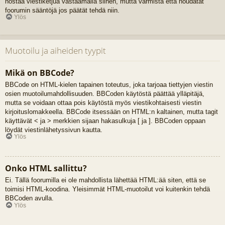
nostaa viestiketjua vastaamalla siihen, mutta varmista että noudatat
foorumin sääntöjä jos päätät tehdä niin.
Ylös
Muotoilu ja aiheiden tyypit
Mikä on BBCode?
BBCode on HTML-kielen tapainen toteutus, joka tarjoaa tiettyjen viestin
osien muotoilumahdollisuuden. BBCoden käytöstä päättää ylläpitäjä,
mutta se voidaan ottaa pois käytöstä myös viestikohtaisesti viestin
kirjoituslomakkeella. BBCode itsessään on HTML:n kaltainen, mutta tagit
käyttävät < ja > merkkien sijaan hakasulkuja [ ja ]. BBCoden oppaan
löydät viestinlähetyssivun kautta.
Ylös
Onko HTML sallittu?
Ei. Tällä foorumilla ei ole mahdollista lähettää HTML:ää siten, että se
toimisi HTML-koodina. Yleisimmät HTML-muotoilut voi kuitenkin tehdä
BBCoden avulla.
Ylös