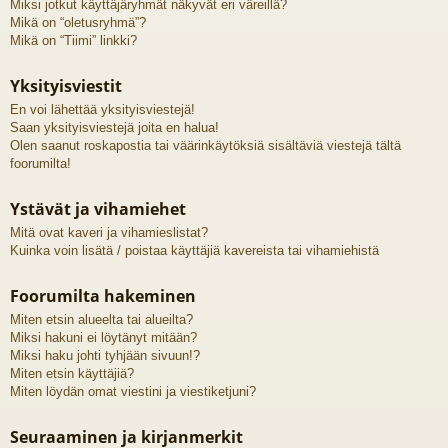
Miksi jotkut käyttäjäryhmät näkyvät eri väreillä?
Mikä on “oletusryhmä”?
Mikä on “Tiimi” linkki?
Yksityisviestit
En voi lähettää yksityisviestejä!
Saan yksityisviestejä joita en halua!
Olen saanut roskapostia tai väärinkäytöksiä sisältäviä viestejä tältä
foorumilta!
Ystävät ja vihamiehet
Mitä ovat kaveri ja vihamieslistat?
Kuinka voin lisätä / poistaa käyttäjiä kavereista tai vihamiehistä
Foorumilta hakeminen
Miten etsin alueelta tai alueilta?
Miksi hakuni ei löytänyt mitään?
Miksi haku johti tyhjään sivuun!?
Miten etsin käyttäjiä?
Miten löydän omat viestini ja viestiketjuni?
Seuraaminen ja kirjanmerkit