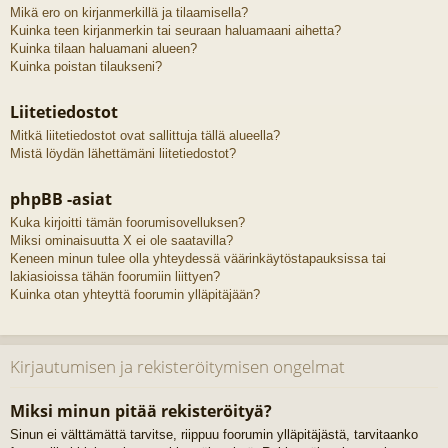
Mikä ero on kirjanmerkillä ja tilaamisella?
Kuinka teen kirjanmerkin tai seuraan haluamaani aihetta?
Kuinka tilaan haluamani alueen?
Kuinka poistan tilaukseni?
Liitetiedostot
Mitkä liitetiedostot ovat sallittuja tällä alueella?
Mistä löydän lähettämäni liitetiedostot?
phpBB -asiat
Kuka kirjoitti tämän foorumisovelluksen?
Miksi ominaisuutta X ei ole saatavilla?
Keneen minun tulee olla yhteydessä väärinkäytöstapauksissa tai
lakiasioissa tähän foorumiin liittyen?
Kuinka otan yhteyttä foorumin ylläpitäjään?
Kirjautumisen ja rekisteröitymisen ongelmat
Miksi minun pitää rekisteröityä?
Sinun ei välttämättä tarvitse, riippuu foorumin ylläpitäjästä, tarvitaanko