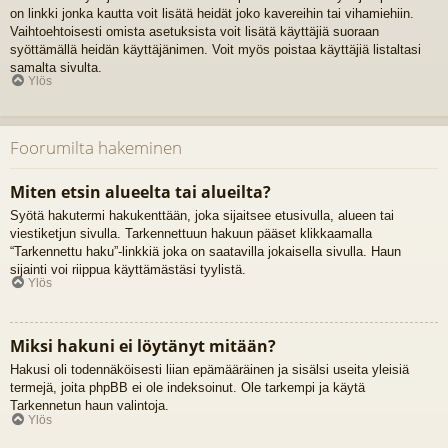
on linkki jonka kautta voit lisätä heidät joko kavereihin tai vihamiehiin.
Vaihtoehtoisesti omista asetuksista voit lisätä käyttäjiä suoraan
syöttämällä heidän käyttäjänimen. Voit myös poistaa käyttäjiä listaltasi
samalta sivulta.
Ylös
Foorumilta hakeminen
Miten etsin alueelta tai alueilta?
Syötä hakutermi hakukenttään, joka sijaitsee etusivulla, alueen tai
viestiketjun sivulla. Tarkennettuun hakuun pääset klikkaamalla
“Tarkennettu haku”-linkkiä joka on saatavilla jokaisella sivulla. Haun
sijainti voi riippua käyttämästäsi tyylistä.
Ylös
Miksi hakuni ei löytänyt mitään?
Hakusi oli todennäköisesti liian epämääräinen ja sisälsi useita yleisiä
termejä, joita phpBB ei ole indeksoinut. Ole tarkempi ja käytä
Tarkennetun haun valintoja.
Ylös