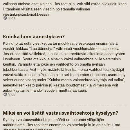
valinnan omissa asetuksissa. Jos teet niin, voit silti estää allekirjoituksen
liittämisen yksittäiseen viestiin poistamalla valinnan
viestinkirjoituslomakkeessa.
Ylös
Kuinka luon äänestyksen?
Kun kirjoitat uuta viestiketjua tai muokkaat viestiketjun ensimmäistä
viestiä, klikkaa "Luo äänestys"-välilehteä viestilomakkeen alapuolella.
Jos et näe tätä välilehteä, sinulla ei ole tarvittavia oikeuksia äänestysten
luomiseen. Syötä otsikko ja ainakin kaksi vaihtoehtoa niille varattuihin
kenttiin. Varmista että jokainen vaihtoehto on omalla rivillään
tekstikentässä. Voit myös määritellä kuinka monta vaihtoehtoa käyttäjät
voivat valita kohdasta You can also set the number of options users may
select during voting under “Kuinka monta vaihtoehtoa käyttäjä voi valita”,
äänestyksen kesto päivinä (0 kestää loputtomasti) ja viimeisenä voit
antaa käyttäjille mahdollisuuden muuttaa ääntään.
Ylös
Miksi en voi lisätä vastausvaihtoehtoja kyselyyn?
Kyselyn vastausvaihtoehtojen määrä on foorumin ylläpitäjän
määrittelemä. Jos tarvitset enemmän vaihtoehtoja kuin on sallittu, ota