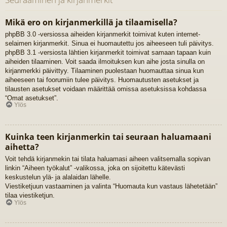
Mikä ero on kirjanmerkillä ja tilaamisella?
phpBB 3.0 -versiossa aiheiden kirjanmerkit toimivat kuten internet-
selaimen kirjanmerkit. Sinua ei huomautettu jos aiheeseen tuli päivitys.
phpBB 3.1 -versiosta lähtien kirjanmerkit toimivat samaan tapaan kuin
aiheiden tilaaminen. Voit saada ilmoituksen kun aihe josta sinulla on
kirjanmerkki päivittyy. Tilaaminen puolestaan huomauttaa sinua kun
aiheeseen tai foorumiin tulee päivitys. Huomautusten asetukset ja
tilausten asetukset voidaan määrittää omissa asetuksissa kohdassa
“Omat asetukset”.
Ylös
Kuinka teen kirjanmerkin tai seuraan haluamaani
aihetta?
Voit tehdä kirjanmekin tai tilata haluamasi aiheen valitsemalla sopivan
linkin “Aiheen työkalut” -valikossa, joka on sijoitettu kätevästi
keskustelun ylä- ja alalaidan lähelle.
Viestiketjuun vastaaminen ja valinta “Huomauta kun vastaus lähetetään”
tilaa viestiketjun.
Ylös