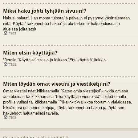
Miksi haku johti tyhjään sivuun!?
Hakusi palautti liian monta tulosta ja palvelin ei pystynyt käsittelemään
niitä. Käytä “Tarkennettua hakua” ja ole tarkempi hakuehdoissa ja
alueissa joilta etsit.
Ylös
Miten etsin käyttäjiä?
Vieraile “Käyttäjät”-sivulla ja klikkaa “Etsi käyttäjä”-linkkiä.
Ylös
Miten löydän omat viestini ja viestiketjuni?
Omat viestisi näet klikkaamalla “Katso omia viestejäsi”-linkkiä omissa
asetuksissa tai klikkaamalla “Etsi käyttäjän viesteistä”-linkkiä omalla
profiilisivullasi tai klikkaamalla “Pikalinkit”-valikkoa foorumin ylälaidassa.
Etsiäksesi omia viestiketjuja, käytä tarkennettua hakua ja täytä sen
hakuehdot haluamallasi tavalla.
Ylös
Seuraaminen ja kirjanmerkit