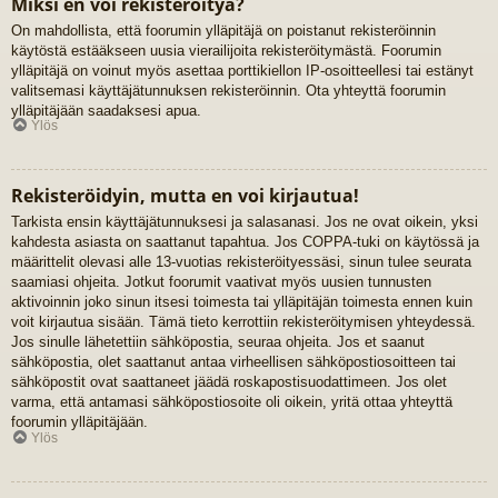
Miksi en voi rekisteröityä?
On mahdollista, että foorumin ylläpitäjä on poistanut rekisteröinnin
käytöstä estääkseen uusia vierailijoita rekisteröitymästä. Foorumin
ylläpitäjä on voinut myös asettaa porttikiellon IP-osoitteellesi tai estänyt
valitsemasi käyttäjätunnuksen rekisteröinnin. Ota yhteyttä foorumin
ylläpitäjään saadaksesi apua.
Ylös
Rekisteröidyin, mutta en voi kirjautua!
Tarkista ensin käyttäjätunnuksesi ja salasanasi. Jos ne ovat oikein, yksi
kahdesta asiasta on saattanut tapahtua. Jos COPPA-tuki on käytössä ja
määrittelit olevasi alle 13-vuotias rekisteröityessäsi, sinun tulee seurata
saamiasi ohjeita. Jotkut foorumit vaativat myös uusien tunnusten
aktivoinnin joko sinun itsesi toimesta tai ylläpitäjän toimesta ennen kuin
voit kirjautua sisään. Tämä tieto kerrottiin rekisteröitymisen yhteydessä.
Jos sinulle lähetettiin sähköpostia, seuraa ohjeita. Jos et saanut
sähköpostia, olet saattanut antaa virheellisen sähköpostiosoitteen tai
sähköpostit ovat saattaneet jäädä roskapostisuodattimeen. Jos olet
varma, että antamasi sähköpostiosoite oli oikein, yritä ottaa yhteyttä
foorumin ylläpitäjään.
Ylös