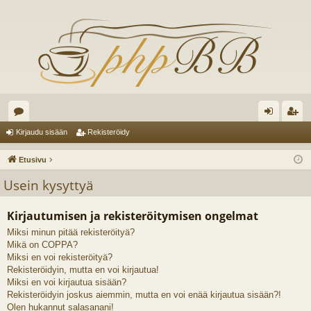
es
irj
ek
Kirjaudu sisään
Rekisteröidy
ku
au
ist
Etusivu
st
du
er
Usein kysyttyä
el
si
öi
Kirjautumisen ja rekisteröitymisen ongelmat
ua
sä
dy
Miksi minun pitää rekisteröityä?
lu
än
Mikä on COPPA?
ee
Miksi en voi rekisteröityä?
Rekisteröidyin, mutta en voi kirjautua!
t
Miksi en voi kirjautua sisään?
Rekisteröidyin joskus aiemmin, mutta en voi enää kirjautua sisään?!
Olen hukannut salasanani!