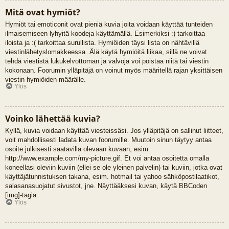
Mitä ovat hymiöt?
Hymiöt tai emoticonit ovat pieniä kuvia joita voidaan käyttää tunteiden
ilmaisemiseen lyhyitä koodeja käyttämällä. Esimerkiksi :) tarkoittaa
iloista ja :( tarkoittaa surullista. Hymiöiden täysi lista on nähtävillä
viestinlähetyslomakkeessa. Älä käytä hymiöitä liikaa, sillä ne voivat
tehdä viestistä lukukelvottoman ja valvoja voi poistaa niitä tai viestin
kokonaan. Foorumin ylläpitäjä on voinut myös määritellä rajan yksittäisen
viestin hymiöiden määrälle.
Ylös
Voinko lähettää kuvia?
Kyllä, kuvia voidaan käyttää viesteissäsi. Jos ylläpitäjä on sallinut liitteet,
voit mahdollisesti ladata kuvan foorumille. Muutoin sinun täytyy antaa
osoite julkisesti saatavilla olevaan kuvaan, esim.
http://www.example.com/my-picture.gif. Et voi antaa osoitetta omalla
koneellasi oleviin kuviin (ellei se ole yleinen palvelin) tai kuviin, jotka ovat
käyttäjätunnistuksen takana, esim. hotmail tai yahoo sähköpostilaatikot,
salasanasuojatut sivustot, jne. Näyttääksesi kuvan, käytä BBCoden
[img]-tagia.
Ylös