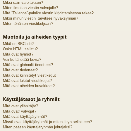
Miksi sain varoituksen?
Miten ilmoitan viestin valvojalle?
Mitä “Tallenna”-painike viestin kirjoittamisessa tekee?
Miksi minun viestini tarvitsee hyväksynnän?
Miten tönäisen viestiketjuani?
Muotoilu ja aiheiden tyypit
Mikä on BBCode?
Onko HTML sallittu?
Mitä ovat hymiöt?
Voinko lähettää kuvia?
Mitä ovat globaalit tiedotteet?
Mitä ovat tiedotteet?
Mitä ovat kiinnitetyt viestiketjut
Mitä ovat lukitut viestiketjut?
Mitä ovat aiheiden kuvakkeet?
Käyttäjätasot ja ryhmät
Mitä ovat ylläpitäjät?
Mitä ovatr valvojat?
Mitä ovat käyttäjäryhmät?
Missä ovat käyttäjäryhmät ja miten liityn sellaiseen?
Miten pääsen käyttäjäryhmän johtajaksi?