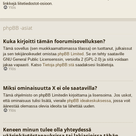
linkkejä liitetiedostot-osioon.
Ylös
phpBB -asiat
Kuka kirjoitti tämän foorumisovelluksen?
Tämä sovellus (sen muokkaamattomassa tilassa) on tuottanut, julkaissut
ja sen tekijänoikeudet omistaa
phpBB Limited
. Se on tehty saataville
GNU General Public Licensenssin, versiolla 2 (GPL-2.0) ja sitä voidaan
jakaa vapaasti. Katso
Tietoja phpBB:stä
saadaksesi lisätietoja.
Ylös
Miksi ominaisuutta X ei ole saatavilla?
Tämä ohjelmisto on phpBB Limitedin kirjoittama ja lisensoima. Jos uskot,
että ominaisuus tulisi lisätä, vieraile
phpBB ideakeskuksessa
, jossa voit
äänestää olemassa olevia ideoita tai lähettää uuden.
Ylös
Keneen minun tulee olla yhteydessä
väärinkäytöstapauksissa tai lakiasioissa tähän