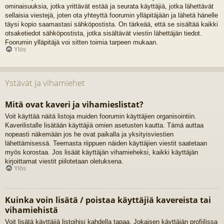
ominaisuuksia, jotka yrittävät estää ja seurata käyttäjiä, jotka lähettävät
sellaisia viestejä, joten ota yhteyttä foorumin ylläpitäjään ja lähetä hänelle
täysi kopio saamastasi sähköpostista. On tärkeää, että se sisältää kaikki
otsaketiedot sähköpostista, jotka sisältävät viestin lähettäjän tiedot.
Foorumin ylläpitäjä voi sitten toimia tarpeen mukaan.
Ylös
Ystävät ja vihamiehet
Mitä ovat kaveri ja vihamieslistat?
Voit käyttää näitä listoja muiden foorumin käyttäjien organisointiin.
Kaverilistalle lisätään käyttäjiä omien asetusten kautta. Tämä auttaa
nopeasti näkemään jos he ovat paikalla ja yksityisviestien
lähettämisessä. Teemasta riippuen näiden käyttäjien viestit saatetaan
myös korostaa. Jos lisäät käyttäjän vihamieheksi, kaikki käyttäjän
kirjoittamat viestit piilotetaan oletuksena.
Ylös
Kuinka voin lisätä / poistaa käyttäjiä kavereista tai
vihamiehistä
Voit lisätä käyttäjiä listoihisi kahdella tapaa. Jokaisen käyttäjän profiilissa