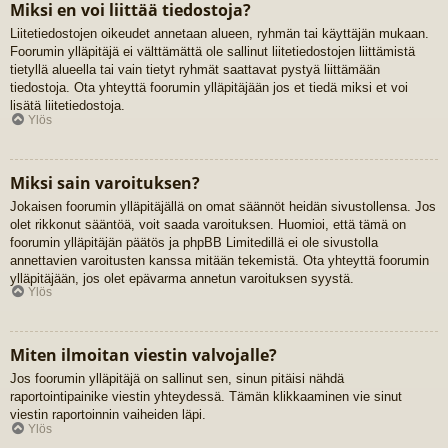
Miksi en voi liittää tiedostoja?
Liitetiedostojen oikeudet annetaan alueen, ryhmän tai käyttäjän mukaan.
Foorumin ylläpitäjä ei välttämättä ole sallinut liitetiedostojen liittämistä
tietyllä alueella tai vain tietyt ryhmät saattavat pystyä liittämään
tiedostoja. Ota yhteyttä foorumin ylläpitäjään jos et tiedä miksi et voi
lisätä liitetiedostoja.
Ylös
Miksi sain varoituksen?
Jokaisen foorumin ylläpitäjällä on omat säännöt heidän sivustollensa. Jos
olet rikkonut sääntöä, voit saada varoituksen. Huomioi, että tämä on
foorumin ylläpitäjän päätös ja phpBB Limitedillä ei ole sivustolla
annettavien varoitusten kanssa mitään tekemistä. Ota yhteyttä foorumin
ylläpitäjään, jos olet epävarma annetun varoituksen syystä.
Ylös
Miten ilmoitan viestin valvojalle?
Jos foorumin ylläpitäjä on sallinut sen, sinun pitäisi nähdä
raportointipainike viestin yhteydessä. Tämän klikkaaminen vie sinut
viestin raportoinnin vaiheiden läpi.
Ylös