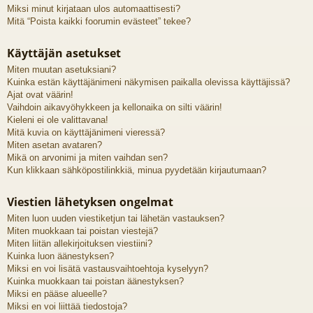
Miksi minut kirjataan ulos automaattisesti?
Mitä “Poista kaikki foorumin evästeet” tekee?
Käyttäjän asetukset
Miten muutan asetuksiani?
Kuinka estän käyttäjänimeni näkymisen paikalla olevissa käyttäjissä?
Ajat ovat väärin!
Vaihdoin aikavyöhykkeen ja kellonaika on silti väärin!
Kieleni ei ole valittavana!
Mitä kuvia on käyttäjänimeni vieressä?
Miten asetan avataren?
Mikä on arvonimi ja miten vaihdan sen?
Kun klikkaan sähköpostilinkkiä, minua pyydetään kirjautumaan?
Viestien lähetyksen ongelmat
Miten luon uuden viestiketjun tai lähetän vastauksen?
Miten muokkaan tai poistan viestejä?
Miten liitän allekirjoituksen viestiini?
Kuinka luon äänestyksen?
Miksi en voi lisätä vastausvaihtoehtoja kyselyyn?
Kuinka muokkaan tai poistan äänestyksen?
Miksi en pääse alueelle?
Miksi en voi liittää tiedostoja?