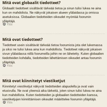
Mitä ovat globaalit tiedotteet?
Globaalit tiedotteet sisältävät tärkeää tietoa ja sinun tulisi lukea ne aina
kun on mahdolista. Ne näkyvät jokaisen alueen ylälaidassa ja omissa
asetuksissa. Globaalien tiedotteiden oikeudet myöntää foorumin
ylläpitäjä.
Ylös
Mitä ovat tiedotteet?
Tiedotteet usein sisältävät tärkeää tietoa foorumista jota olet lukemassa
ja siksi ne tulisi lukea aina kun mahdollista. Tiedotteet näkyvät jokaisen
sivun ylälaidassa niillä foorumeilla joihin ne on lähetetty. Kuten globaalien
tiedotteiden kohdalla, tiedotteiden lähettämisen oikeudet antaa foorumin
ylläpitäjä.
Ylös
Mitä ovat kiinnitetyt viestiketjut
Kiinnitetyt viestiketjut näkyvät tiedotteiden alapuolella ja ovat vain
etusivulla. Ne ovat yleensä aika tärkeitä, joten sinun tulisi lukea ne aina
kun mahdollista. Kuten tiedotteiden ja globaalien tiedotteiden kanssa,
viestiketjujen kiinnittämisen oikeudet määrittelee foorumin ylläpitäjä.
Ylös