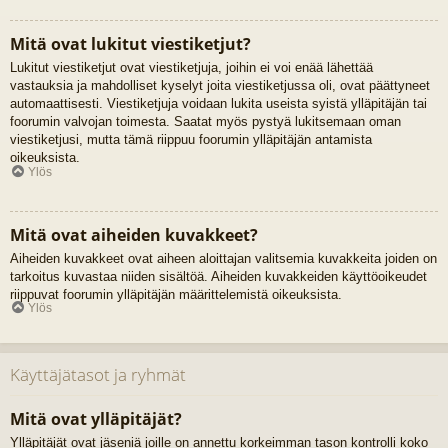
Mitä ovat lukitut viestiketjut?
Lukitut viestiketjut ovat viestiketjuja, joihin ei voi enää lähettää
vastauksia ja mahdolliset kyselyt joita viestiketjussa oli, ovat päättyneet
automaattisesti. Viestiketjuja voidaan lukita useista syistä ylläpitäjän tai
foorumin valvojan toimesta. Saatat myös pystyä lukitsemaan oman
viestiketjusi, mutta tämä riippuu foorumin ylläpitäjän antamista
oikeuksista.
Ylös
Mitä ovat aiheiden kuvakkeet?
Aiheiden kuvakkeet ovat aiheen aloittajan valitsemia kuvakkeita joiden on
tarkoitus kuvastaa niiden sisältöä. Aiheiden kuvakkeiden käyttöoikeudet
riippuvat foorumin ylläpitäjän määrittelemistä oikeuksista.
Ylös
Käyttäjätasot ja ryhmät
Mitä ovat ylläpitäjät?
Ylläpitäjät ovat jäseniä joille on annettu korkeimman tason kontrolli koko