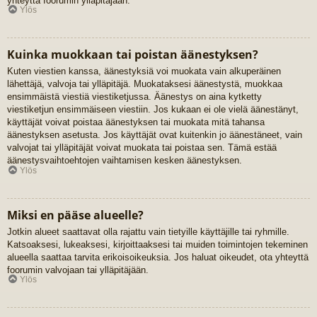
yhteyttä foorumin ylläpitäjään.
Ylös
Kuinka muokkaan tai poistan äänestyksen?
Kuten viestien kanssa, äänestyksiä voi muokata vain alkuperäinen
lähettäjä, valvoja tai ylläpitäjä. Muokataksesi äänestystä, muokkaa
ensimmäistä viestiä viestiketjussa. Äänestys on aina kytketty
viestiketjun ensimmäiseen viestiin. Jos kukaan ei ole vielä äänestänyt,
käyttäjät voivat poistaa äänestyksen tai muokata mitä tahansa
äänestyksen asetusta. Jos käyttäjät ovat kuitenkin jo äänestäneet, vain
valvojat tai ylläpitäjät voivat muokata tai poistaa sen. Tämä estää
äänestysvaihtoehtojen vaihtamisen kesken äänestyksen.
Ylös
Miksi en pääse alueelle?
Jotkin alueet saattavat olla rajattu vain tietyille käyttäjille tai ryhmille.
Katsoaksesi, lukeaksesi, kirjoittaaksesi tai muiden toimintojen tekeminen
alueella saattaa tarvita erikoisoikeuksia. Jos haluat oikeudet, ota yhteyttä
foorumin valvojaan tai ylläpitäjään.
Ylös