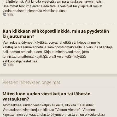
määrittelemiä. Älä kirjoita viestejä vain parantaaksesi arvonimeäsi.
Useimmat foorumit eivät siedä tätä ja valvojat tai ylläpitäjät voivat
yksinkertaisesti pienentää viestilaskuriasi.
Ylös
Kun klikkaan sähköpostilinkkiä, minua pyydetään
kirjautumaan?
Vain rekisteröityneet käyttäjät voivat lähettää sähköpostia muille
käyttäjille sisäänrakennetulla sähköpostilomakkeella ja vain jos ylläpitäjä
sallii tämän ominaisuuden. Kirjautuminen vaaditaan, jotta
tunnistautumattomat käyttäjät eivät voisi väärinkäyttää
sähköpostijärjestelmää.
Ylös
Viestien lähetyksen ongelmat
Miten luon uuden viestiketjun tai lähetän
vastauksen?
Aloittaaksesi uuden viestiketjun alueella, klikkaa "Uusi Aihe".
Vastataksesi viestiketjuun klikkaa "Vastaa Viestiin". Viestien
kirjoittaminen voi vaatia rekisteröitymisen. Lista sinun oikeuksistasi