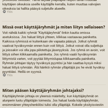
käyttäjien oikeuksia useille käyttäjille kerralla, kuten muuttaa valvojien
oikeuksia tai hallita pääsyä suljetulle alueelle.
Ylös
Missä ovat käyttäjäryhmät ja miten liityn sellaiseen?
Voit nähdä kaikki ryhmät “Käyttäjäryhmät”-linkin kautta omissa
asetuksissa. Jos haluat liittyä yhteen, klikkaa vastaavaa painiketta.
Kaikissa ryhmissä ei kuitenkaan ole vapaata pääsyä. Jotkut ryhmät
vaativat hyväksynnän ennen kuin voit liittyä. Jotkut voivat olla suljettuja
ja joissakin voi olla jopa piilotettuja jäsenyyksiä. Jos ryhmä on avoin, voit
liittyä siihen klikkaamalla painiketta. Jos ryhmä vaatii hyväksynnän
liittymistä varten, voit pyytää liittymislupaa klikkaamalla painiketta.
Ryhmän johtajan täytyy hyväksyä pyyntösi ja hän saattaa kysyä miksi
haluat liittyä ryhmään. Älä häiriköi ryhmän ylläpitäjiä jos he eivät hyväksy
pyyntöäsi. Heillä on syynsä.
Ylös
Miten pääsen käyttäjäryhmän johtajaksi?
Käyttäjäryhmän johtaja on yleensä määritelty, kun käyttäjäryhmät on
alunperin luotu ylläpitäjän toimesta. Jos haluat luoda käyttäjäryhmän,
ensimmäinen yhteyshenkilösi tulisi olla ylläpitäjä. Kokeile yksityisviestin