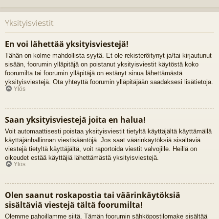
Yksityisviestit
En voi lähettää yksityisviestejä!
Tähän on kolme mahdollista syytä. Et ole rekisteröitynyt ja/tai kirjautunut
sisään, foorumin ylläpitäjä on poistanut yksityisviestit käytöstä koko
foorumilta tai foorumin ylläpitäjä on estänyt sinua lähettämästä
yksityisviestejä. Ota yhteyttä foorumin ylläpitäjään saadaksesi lisätietoja.
Ylös
Saan yksityisviestejä joita en halua!
Voit automaattisesti poistaa yksityisviestit tietyltä käyttäjältä käyttämällä
käyttäjänhallinnan viestisääntöjä. Jos saat väärinkäytöksiä sisältäviä
viestejä tietyltä käyttäjältä, voit raportoida viestit valvojille. Heillä on
oikeudet estää käyttäjiä lähettämästä yksityisviestejä.
Ylös
Olen saanut roskapostia tai väärinkäytöksiä
sisältäviä viestejä tältä foorumilta!
Olemme pahoillamme siitä. Tämän foorumin sähköpostilomake sisältää