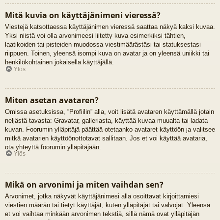
Mitä kuvia on käyttäjänimeni vieressä?
Viestejä katsottaessa käyttäjänimen vieressä saattaa näkyä kaksi kuvaa.
Yksi niistä voi olla arvonimeesi liitetty kuva esimerkiksi tähtien,
laatikoiden tai pisteiden muodossa viestimäärästäsi tai statuksestasi
riippuen. Toinen, yleensä isompi kuva on avatar ja on yleensä uniikki tai
henkilökohtainen jokaisella käyttäjällä.
Ylös
Miten asetan avataren?
Omissa asetuksissa, “Profiilin” alla, voit lisätä avataren käyttämällä jotain
neljästä tavasta: Gravatar, galleriasta, käyttää kuvaa muualta tai ladata
kuvan. Foorumin ylläpitäjä päättää otetaanko avataret käyttöön ja valitsee
mitkä avatarien käyttöönottotavat sallitaan. Jos et voi käyttää avataria,
ota yhteyttä foorumin ylläpitäjään.
Ylös
Mikä on arvonimi ja miten vaihdan sen?
Arvonimet, jotka näkyvät käyttäjänimesi alla osoittavat kirjoittamiesi
viestien määrän tai tietyt käyttäjät, kuten ylläpitäjät tai valvojat. Yleensä
et voi vaihtaa minkään arvonimen tekstiä, sillä nämä ovat ylläpitäjän