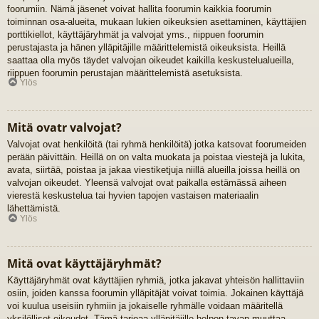
foorumiin. Nämä jäsenet voivat hallita foorumin kaikkia foorumin
toiminnan osa-alueita, mukaan lukien oikeuksien asettaminen, käyttäjien
porttikiellot, käyttäjäryhmät ja valvojat yms., riippuen foorumin
perustajasta ja hänen ylläpitäjille määrittelemistä oikeuksista. Heillä
saattaa olla myös täydet valvojan oikeudet kaikilla keskustelualueilla,
riippuen foorumin perustajan määrittelemistä asetuksista.
Ylös
Mitä ovatr valvojat?
Valvojat ovat henkilöitä (tai ryhmä henkilöitä) jotka katsovat foorumeiden
perään päivittäin. Heillä on on valta muokata ja poistaa viestejä ja lukita,
avata, siirtää, poistaa ja jakaa viestiketjuja niillä alueilla joissa heillä on
valvojan oikeudet. Yleensä valvojat ovat paikalla estämässä aiheen
vierestä keskustelua tai hyvien tapojen vastaisen materiaalin
lähettämistä.
Ylös
Mitä ovat käyttäjäryhmät?
Käyttäjäryhmät ovat käyttäjien ryhmiä, jotka jakavat yhteisön hallittaviin
osiin, joiden kanssa foorumin ylläpitäjät voivat toimia. Jokainen käyttäjä
voi kuulua useisiin ryhmiin ja jokaiselle ryhmälle voidaan määritellä
yksilölliset oikeudet. Tämä tarjoaa ylläpitäjille helpon tavan muuttaa