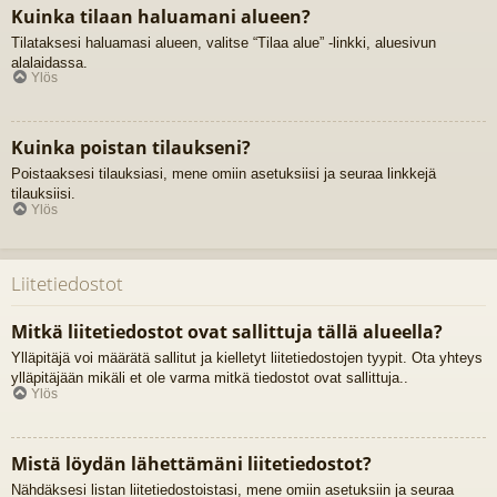
Kuinka tilaan haluamani alueen?
Tilataksesi haluamasi alueen, valitse “Tilaa alue” -linkki, aluesivun
alalaidassa.
Ylös
Kuinka poistan tilaukseni?
Poistaaksesi tilauksiasi, mene omiin asetuksiisi ja seuraa linkkejä
tilauksiisi.
Ylös
Liitetiedostot
Mitkä liitetiedostot ovat sallittuja tällä alueella?
Ylläpitäjä voi määrätä sallitut ja kielletyt liitetiedostojen tyypit. Ota yhteys
ylläpitäjään mikäli et ole varma mitkä tiedostot ovat sallittuja..
Ylös
Mistä löydän lähettämäni liitetiedostot?
Nähdäksesi listan liitetiedostoistasi, mene omiin asetuksiin ja seuraa