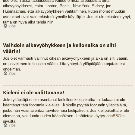
itse olet. Tässä tapauksessa valitse omista asetuksista oma
aikavyöhykkeesi, esim. Lontoo, Pariisi, New York, Sidney, jne.
Huomaathan, että aikavyöhykkeen vaihtaminen, kuten monet muutkin
asetukset ovat vain rekisteröityneille käyttäjille. Jos et ole rekisteröitynyt,
tämä on hyvä aika tehdä niin.
Ylös
Vaihdoin aikavyöhykkeen ja kellonaika on silti
väärin!
Jos olet varmasti valinnut oikean aikavyöhykkeen ja aika on silti väärin,
on palvelimen kellonaika väärin. Ota yhteyttä ylläpitäjään korjataksesi
ongelman.
Ylös
Kieleni ei ole valittavana!
Joko ylläpitäjä ei ole asentanut kielellesi kielipakettia tai kukaan ei ole
kääntänyt tätä foorumia kielellesi. Kokeile pyytää foorumin ylläpitäjältä,
josko hän voisi asentaa tarvitsemasi kielipaketin. Jos kielipakettia ei ole
olemassa, voit luoda uuden käännöksen. Lisätietoja löytyy
phpBB
®:n
sivuilta.
Ylös