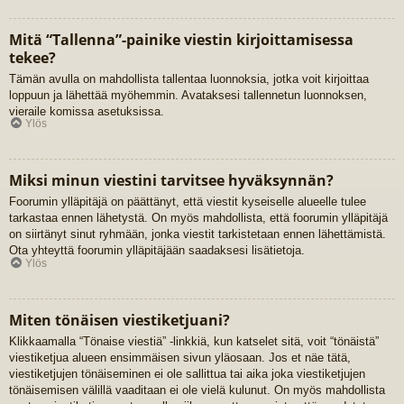
Mitä “Tallenna”-painike viestin kirjoittamisessa
tekee?
Tämän avulla on mahdollista tallentaa luonnoksia, jotka voit kirjoittaa
loppuun ja lähettää myöhemmin. Avataksesi tallennetun luonnoksen,
vieraile komissa asetuksissa.
Ylös
Miksi minun viestini tarvitsee hyväksynnän?
Foorumin ylläpitäjä on päättänyt, että viestit kyseiselle alueelle tulee
tarkastaa ennen lähetystä. On myös mahdollista, että foorumin ylläpitäjä
on siirtänyt sinut ryhmään, jonka viestit tarkistetaan ennen lähettämistä.
Ota yhteyttä foorumin ylläpitäjään saadaksesi lisätietoja.
Ylös
Miten tönäisen viestiketjuani?
Klikkaamalla “Tönaise viestiä” -linkkiä, kun katselet sitä, voit “tönäistä”
viestiketjua alueen ensimmäisen sivun yläosaan. Jos et näe tätä,
viestiketjujen tönäiseminen ei ole sallittua tai aika joka viestiketjujen
tönäisemisen välillä vaaditaan ei ole vielä kulunut. On myös mahdollista