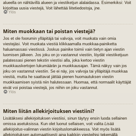
alueella on nähtävillä alueen ja viestiketjun alalaidassa. Esimerkiksi: Voit
kirjoittaa uusia viestejä, Voit lähettää liitetiedostoja, jne.
Ylös
Miten muokkaan tai poistan viestejä?
Jos et ole foorumin ylläpitäjä tai valvoja, voit muokata vain omia
viestejäsi. Voit muokata viestiä klikkaamalla muokkaa-painiketta
haluamassasi viestissä. Joskus painike toimii vain tietyn ajan viestin
luomisen jälkeen. Jos joku on jo vastannut viestiin, löydät viestiketjuun
palatessasi pienen tekstin viestisi alla, joka kertoo viestin
muokkauskertojen lukumäärän ja muokkausajan. Tämä näkyy vain jos
joku on vastannut viestiin. Se ei näy, jos valvoja tai ylläpitäjä muokkaa
viestiä, mutta he saattavat jättää pienen huomautuksen viestin
muokkaamisen syistä niin halutessaan. Huomaa, että normaalit käyttäjät
eivät voi poistaa viestejä, jos niihin on joku vastannut.
Ylös
Miten liitän allekirjoituksen viestiini?
Lisätäksesi allekirjoituksen viestiisi, sinun täytyy ensin luoda sellainen
omissa asetuksissa. Kun olet luonut sellaisen, voit valita
Lisää
allekirjoitus
-valinnan viestin kirjoituslomakkeessa. Voit myös lisätä
allekirjoituksen automaattisesti aina kaikkiin viesteihisi tekemällä