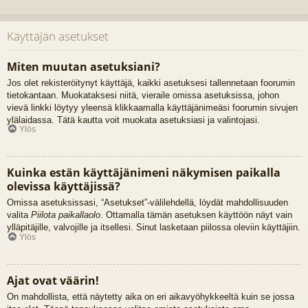
Käyttäjän asetukset
Miten muutan asetuksiani?
Jos olet rekisteröitynyt käyttäjä, kaikki asetuksesi tallennetaan foorumin
tietokantaan. Muokataksesi niitä, vieraile omissa asetuksissa, johon
vievä linkki löytyy yleensä klikkaamalla käyttäjänimeäsi foorumin sivujen
ylälaidassa. Tätä kautta voit muokata asetuksiasi ja valintojasi.
Ylös
Kuinka estän käyttäjänimeni näkymisen paikalla
olevissa käyttäjissä?
Omissa asetuksissasi, “Asetukset”-välilehdellä, löydät mahdollisuuden
valita
Piilota paikallaolo
. Ottamalla tämän asetuksen käyttöön näyt vain
ylläpitäjille, valvojille ja itsellesi. Sinut lasketaan piilossa oleviin käyttäjiin.
Ylös
Ajat ovat väärin!
On mahdollista, että näytetty aika on eri aikavyöhykkeeltä kuin se jossa