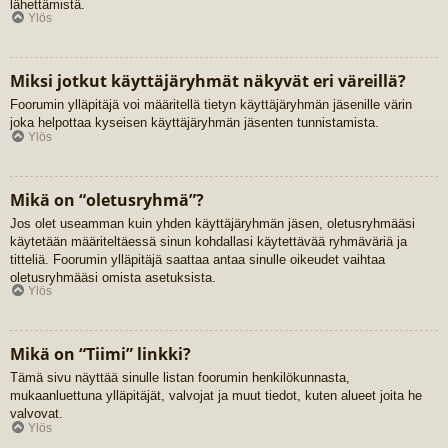
lähettämistä.
Ylös
Miksi jotkut käyttäjäryhmät näkyvät eri väreillä?
Foorumin ylläpitäjä voi määritellä tietyn käyttäjäryhmän jäsenille värin
joka helpottaa kyseisen käyttäjäryhmän jäsenten tunnistamista.
Ylös
Mikä on “oletusryhmä”?
Jos olet useamman kuin yhden käyttäjäryhmän jäsen, oletusryhmääsi
käytetään määriteltäessä sinun kohdallasi käytettävää ryhmäväriä ja
titteliä. Foorumin ylläpitäjä saattaa antaa sinulle oikeudet vaihtaa
oletusryhmääsi omista asetuksista.
Ylös
Mikä on “Tiimi” linkki?
Tämä sivu näyttää sinulle listan foorumin henkilökunnasta,
mukaanluettuna ylläpitäjät, valvojat ja muut tiedot, kuten alueet joita he
valvovat.
Ylös