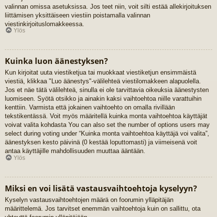
valinnan omissa asetuksissa. Jos teet niin, voit silti estää allekirjoituksen
liittämisen yksittäiseen viestiin poistamalla valinnan
viestinkirjoituslomakkeessa.
Ylös
Kuinka luon äänestyksen?
Kun kirjoitat uuta viestiketjua tai muokkaat viestiketjun ensimmäistä
viestiä, klikkaa "Luo äänestys"-välilehteä viestilomakkeen alapuolella.
Jos et näe tätä välilehteä, sinulla ei ole tarvittavia oikeuksia äänestysten
luomiseen. Syötä otsikko ja ainakin kaksi vaihtoehtoa niille varattuihin
kenttiin. Varmista että jokainen vaihtoehto on omalla rivillään
tekstikentässä. Voit myös määritellä kuinka monta vaihtoehtoa käyttäjät
voivat valita kohdasta You can also set the number of options users may
select during voting under “Kuinka monta vaihtoehtoa käyttäjä voi valita”,
äänestyksen kesto päivinä (0 kestää loputtomasti) ja viimeisenä voit
antaa käyttäjille mahdollisuuden muuttaa ääntään.
Ylös
Miksi en voi lisätä vastausvaihtoehtoja kyselyyn?
Kyselyn vastausvaihtoehtojen määrä on foorumin ylläpitäjän
määrittelemä. Jos tarvitset enemmän vaihtoehtoja kuin on sallittu, ota