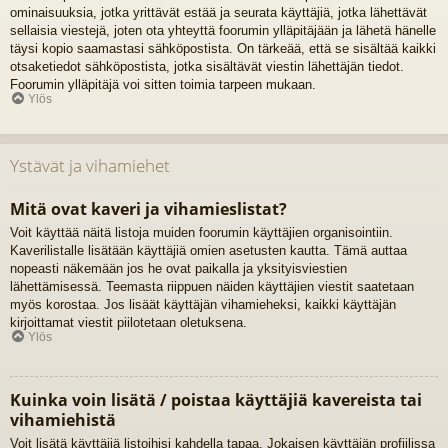
ominaisuuksia, jotka yrittävät estää ja seurata käyttäjiä, jotka lähettävät
sellaisia viestejä, joten ota yhteyttä foorumin ylläpitäjään ja lähetä hänelle
täysi kopio saamastasi sähköpostista. On tärkeää, että se sisältää kaikki
otsaketiedot sähköpostista, jotka sisältävät viestin lähettäjän tiedot.
Foorumin ylläpitäjä voi sitten toimia tarpeen mukaan.
Ylös
Ystävät ja vihamiehet
Mitä ovat kaveri ja vihamieslistat?
Voit käyttää näitä listoja muiden foorumin käyttäjien organisointiin.
Kaverilistalle lisätään käyttäjiä omien asetusten kautta. Tämä auttaa
nopeasti näkemään jos he ovat paikalla ja yksityisviestien
lähettämisessä. Teemasta riippuen näiden käyttäjien viestit saatetaan
myös korostaa. Jos lisäät käyttäjän vihamieheksi, kaikki käyttäjän
kirjoittamat viestit piilotetaan oletuksena.
Ylös
Kuinka voin lisätä / poistaa käyttäjiä kavereista tai
vihamiehistä
Voit lisätä käyttäjiä listoihisi kahdella tapaa. Jokaisen käyttäjän profiilissa