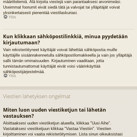
määrittelemiä. Älä kirjoita viestejä vain parantaaksesi arvonimeäsi.
Useimmat foorumit eivät siedä tätä ja valvojat tai ylläpitäjät voivat
yksinkertaisesti pienentää viestilaskuriasi.
Ylös
Kun klikkaan sähköpostilinkkiä, minua pyydetään
kirjautumaan?
Vain rekisteröityneet käyttäjät voivat lähettää sähköpostia muille
käyttäjille sisäänrakennetulla sähköpostilomakkeella ja vain jos ylläpitäjä
sallii tämän ominaisuuden. Kirjautuminen vaaditaan, jotta
tunnistautumattomat käyttäjät eivät voisi väärinkäyttää
sähköpostijärjestelmää.
Ylös
Viestien lähetyksen ongelmat
Miten luon uuden viestiketjun tai lähetän
vastauksen?
Aloittaaksesi uuden viestiketjun alueella, klikkaa "Uusi Aihe".
Vastataksesi viestiketjuun klikkaa "Vastaa Viestiin". Viestien
kirjoittaminen voi vaatia rekisteröitymisen. Lista sinun oikeuksistasi