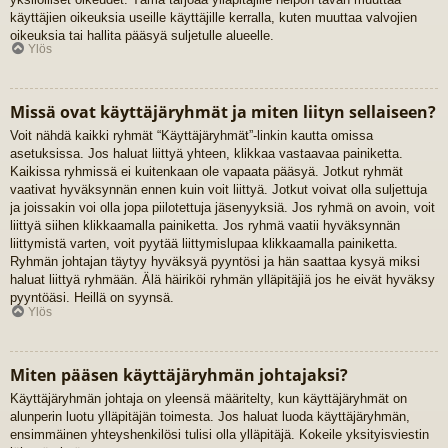
käyttäjien oikeuksia useille käyttäjille kerralla, kuten muuttaa valvojien
oikeuksia tai hallita pääsyä suljetulle alueelle.
Ylös
Missä ovat käyttäjäryhmät ja miten liityn sellaiseen?
Voit nähdä kaikki ryhmät “Käyttäjäryhmät”-linkin kautta omissa
asetuksissa. Jos haluat liittyä yhteen, klikkaa vastaavaa painiketta.
Kaikissa ryhmissä ei kuitenkaan ole vapaata pääsyä. Jotkut ryhmät
vaativat hyväksynnän ennen kuin voit liittyä. Jotkut voivat olla suljettuja
ja joissakin voi olla jopa piilotettuja jäsenyyksiä. Jos ryhmä on avoin, voit
liittyä siihen klikkaamalla painiketta. Jos ryhmä vaatii hyväksynnän
liittymistä varten, voit pyytää liittymislupaa klikkaamalla painiketta.
Ryhmän johtajan täytyy hyväksyä pyyntösi ja hän saattaa kysyä miksi
haluat liittyä ryhmään. Älä häiriköi ryhmän ylläpitäjiä jos he eivät hyväksy
pyyntöäsi. Heillä on syynsä.
Ylös
Miten pääsen käyttäjäryhmän johtajaksi?
Käyttäjäryhmän johtaja on yleensä määritelty, kun käyttäjäryhmät on
alunperin luotu ylläpitäjän toimesta. Jos haluat luoda käyttäjäryhmän,
ensimmäinen yhteyshenkilösi tulisi olla ylläpitäjä. Kokeile yksityisviestin