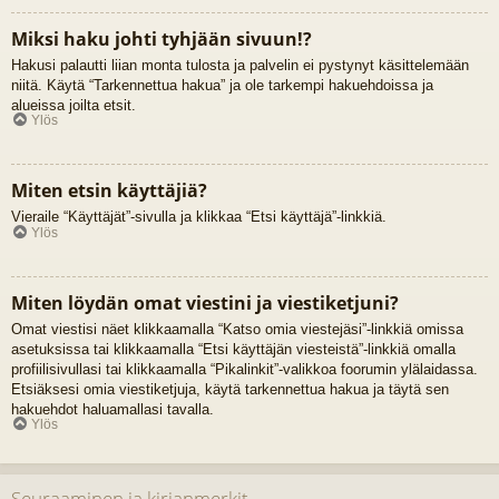
Miksi haku johti tyhjään sivuun!?
Hakusi palautti liian monta tulosta ja palvelin ei pystynyt käsittelemään
niitä. Käytä “Tarkennettua hakua” ja ole tarkempi hakuehdoissa ja
alueissa joilta etsit.
Ylös
Miten etsin käyttäjiä?
Vieraile “Käyttäjät”-sivulla ja klikkaa “Etsi käyttäjä”-linkkiä.
Ylös
Miten löydän omat viestini ja viestiketjuni?
Omat viestisi näet klikkaamalla “Katso omia viestejäsi”-linkkiä omissa
asetuksissa tai klikkaamalla “Etsi käyttäjän viesteistä”-linkkiä omalla
profiilisivullasi tai klikkaamalla “Pikalinkit”-valikkoa foorumin ylälaidassa.
Etsiäksesi omia viestiketjuja, käytä tarkennettua hakua ja täytä sen
hakuehdot haluamallasi tavalla.
Ylös
Seuraaminen ja kirjanmerkit