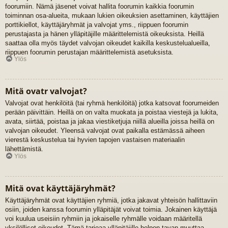
foorumiin. Nämä jäsenet voivat hallita foorumin kaikkia foorumin
toiminnan osa-alueita, mukaan lukien oikeuksien asettaminen, käyttäjien
porttikiellot, käyttäjäryhmät ja valvojat yms., riippuen foorumin
perustajasta ja hänen ylläpitäjille määrittelemistä oikeuksista. Heillä
saattaa olla myös täydet valvojan oikeudet kaikilla keskustelualueilla,
riippuen foorumin perustajan määrittelemistä asetuksista.
Ylös
Mitä ovatr valvojat?
Valvojat ovat henkilöitä (tai ryhmä henkilöitä) jotka katsovat foorumeiden
perään päivittäin. Heillä on on valta muokata ja poistaa viestejä ja lukita,
avata, siirtää, poistaa ja jakaa viestiketjuja niillä alueilla joissa heillä on
valvojan oikeudet. Yleensä valvojat ovat paikalla estämässä aiheen
vierestä keskustelua tai hyvien tapojen vastaisen materiaalin
lähettämistä.
Ylös
Mitä ovat käyttäjäryhmät?
Käyttäjäryhmät ovat käyttäjien ryhmiä, jotka jakavat yhteisön hallittaviin
osiin, joiden kanssa foorumin ylläpitäjät voivat toimia. Jokainen käyttäjä
voi kuulua useisiin ryhmiin ja jokaiselle ryhmälle voidaan määritellä
yksilölliset oikeudet. Tämä tarjoaa ylläpitäjille helpon tavan muuttaa