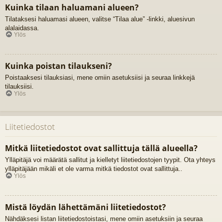
Kuinka tilaan haluamani alueen?
Tilataksesi haluamasi alueen, valitse “Tilaa alue” -linkki, aluesivun
alalaidassa.
Ylös
Kuinka poistan tilaukseni?
Poistaaksesi tilauksiasi, mene omiin asetuksiisi ja seuraa linkkejä
tilauksiisi.
Ylös
Liitetiedostot
Mitkä liitetiedostot ovat sallittuja tällä alueella?
Ylläpitäjä voi määrätä sallitut ja kielletyt liitetiedostojen tyypit. Ota yhteys
ylläpitäjään mikäli et ole varma mitkä tiedostot ovat sallittuja..
Ylös
Mistä löydän lähettämäni liitetiedostot?
Nähdäksesi listan liitetiedostoistasi, mene omiin asetuksiin ja seuraa