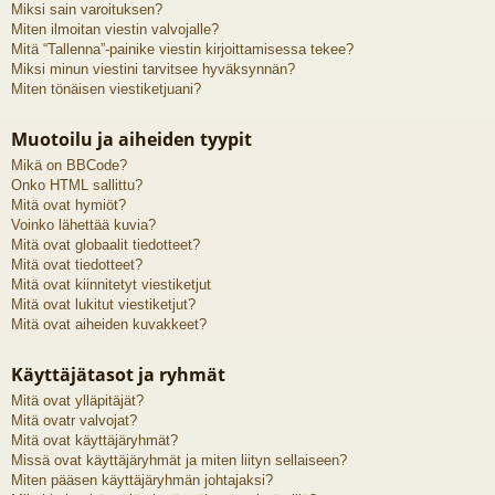
Miksi sain varoituksen?
Miten ilmoitan viestin valvojalle?
Mitä “Tallenna”-painike viestin kirjoittamisessa tekee?
Miksi minun viestini tarvitsee hyväksynnän?
Miten tönäisen viestiketjuani?
Muotoilu ja aiheiden tyypit
Mikä on BBCode?
Onko HTML sallittu?
Mitä ovat hymiöt?
Voinko lähettää kuvia?
Mitä ovat globaalit tiedotteet?
Mitä ovat tiedotteet?
Mitä ovat kiinnitetyt viestiketjut
Mitä ovat lukitut viestiketjut?
Mitä ovat aiheiden kuvakkeet?
Käyttäjätasot ja ryhmät
Mitä ovat ylläpitäjät?
Mitä ovatr valvojat?
Mitä ovat käyttäjäryhmät?
Missä ovat käyttäjäryhmät ja miten liityn sellaiseen?
Miten pääsen käyttäjäryhmän johtajaksi?