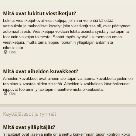
Mitä ovat lukitut viestiketjut?
Lukitut viestiketjut ovat viestiketjuja, joihin ei voi enää lähettää
vastauksia ja mahdolliset kyselyt joita viestiketjussa oli, ovat päättyneet
automaattisesti. Viestiketjuja voidaan lukita useista syistä ylläpitäjän tai
foorumin valvojan toimesta. Saatat myös pystyä lukitsemaan oman
viestiketjusi, mutta tämä riippuu foorumin ylläpitäjän antamista
oikeuksista.
Ylös
Mitä ovat aiheiden kuvakkeet?
Aiheiden kuvakkeet ovat aiheen aloittajan valitsemia kuvakkeita joiden on
tarkoitus kuvastaa niiden sisältöä. Aiheiden kuvakkeiden käyttöoikeudet
riippuvat foorumin ylläpitäjän määrittelemistä oikeuksista.
Ylös
Käyttäjätasot ja ryhmät
Mitä ovat ylläpitäjät?
Ylläpitäjät ovat jäseniä joille on annettu korkeimman tason kontrolli koko