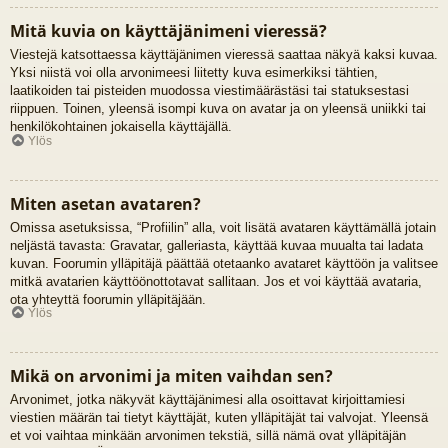
Mitä kuvia on käyttäjänimeni vieressä?
Viestejä katsottaessa käyttäjänimen vieressä saattaa näkyä kaksi kuvaa.
Yksi niistä voi olla arvonimeesi liitetty kuva esimerkiksi tähtien,
laatikoiden tai pisteiden muodossa viestimäärästäsi tai statuksestasi
riippuen. Toinen, yleensä isompi kuva on avatar ja on yleensä uniikki tai
henkilökohtainen jokaisella käyttäjällä.
Ylös
Miten asetan avataren?
Omissa asetuksissa, “Profiilin” alla, voit lisätä avataren käyttämällä jotain
neljästä tavasta: Gravatar, galleriasta, käyttää kuvaa muualta tai ladata
kuvan. Foorumin ylläpitäjä päättää otetaanko avataret käyttöön ja valitsee
mitkä avatarien käyttöönottotavat sallitaan. Jos et voi käyttää avataria,
ota yhteyttä foorumin ylläpitäjään.
Ylös
Mikä on arvonimi ja miten vaihdan sen?
Arvonimet, jotka näkyvät käyttäjänimesi alla osoittavat kirjoittamiesi
viestien määrän tai tietyt käyttäjät, kuten ylläpitäjät tai valvojat. Yleensä
et voi vaihtaa minkään arvonimen tekstiä, sillä nämä ovat ylläpitäjän