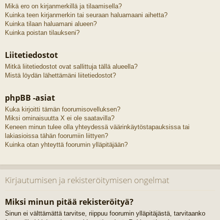
Mikä ero on kirjanmerkillä ja tilaamisella?
Kuinka teen kirjanmerkin tai seuraan haluamaani aihetta?
Kuinka tilaan haluamani alueen?
Kuinka poistan tilaukseni?
Liitetiedostot
Mitkä liitetiedostot ovat sallittuja tällä alueella?
Mistä löydän lähettämäni liitetiedostot?
phpBB -asiat
Kuka kirjoitti tämän foorumisovelluksen?
Miksi ominaisuutta X ei ole saatavilla?
Keneen minun tulee olla yhteydessä väärinkäytöstapauksissa tai
lakiasioissa tähän foorumiin liittyen?
Kuinka otan yhteyttä foorumin ylläpitäjään?
Kirjautumisen ja rekisteröitymisen ongelmat
Miksi minun pitää rekisteröityä?
Sinun ei välttämättä tarvitse, riippuu foorumin ylläpitäjästä, tarvitaanko