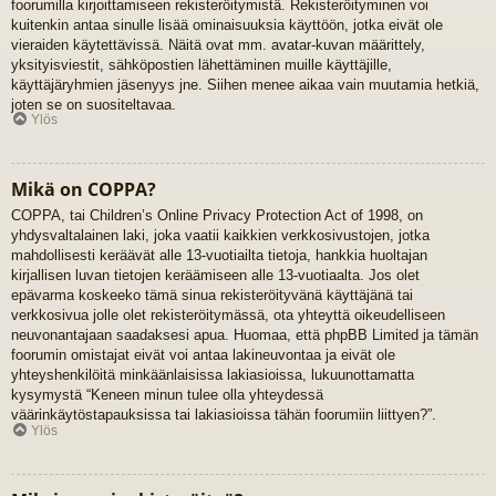
foorumilla kirjoittamiseen rekisteröitymistä. Rekisteröityminen voi
kuitenkin antaa sinulle lisää ominaisuuksia käyttöön, jotka eivät ole
vieraiden käytettävissä. Näitä ovat mm. avatar-kuvan määrittely,
yksityisviestit, sähköpostien lähettäminen muille käyttäjille,
käyttäjäryhmien jäsenyys jne. Siihen menee aikaa vain muutamia hetkiä,
joten se on suositeltavaa.
Ylös
Mikä on COPPA?
COPPA, tai Children’s Online Privacy Protection Act of 1998, on
yhdysvaltalainen laki, joka vaatii kaikkien verkkosivustojen, jotka
mahdollisesti keräävät alle 13-vuotiailta tietoja, hankkia huoltajan
kirjallisen luvan tietojen keräämiseen alle 13-vuotiaalta. Jos olet
epävarma koskeeko tämä sinua rekisteröityvänä käyttäjänä tai
verkkosivua jolle olet rekisteröitymässä, ota yhteyttä oikeudelliseen
neuvonantajaan saadaksesi apua. Huomaa, että phpBB Limited ja tämän
foorumin omistajat eivät voi antaa lakineuvontaa ja eivät ole
yhteyshenkilöitä minkäänlaisissa lakiasioissa, lukuunottamatta
kysymystä “Keneen minun tulee olla yhteydessä
väärinkäytöstapauksissa tai lakiasioissa tähän foorumiin liittyen?”.
Ylös