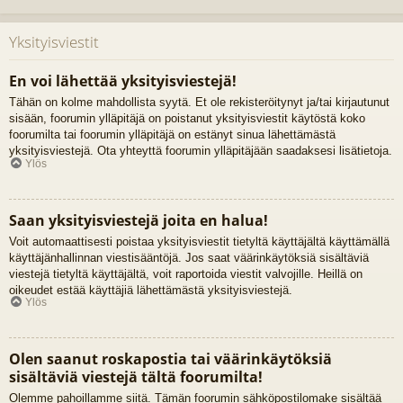
Yksityisviestit
En voi lähettää yksityisviestejä!
Tähän on kolme mahdollista syytä. Et ole rekisteröitynyt ja/tai kirjautunut
sisään, foorumin ylläpitäjä on poistanut yksityisviestit käytöstä koko
foorumilta tai foorumin ylläpitäjä on estänyt sinua lähettämästä
yksityisviestejä. Ota yhteyttä foorumin ylläpitäjään saadaksesi lisätietoja.
Ylös
Saan yksityisviestejä joita en halua!
Voit automaattisesti poistaa yksityisviestit tietyltä käyttäjältä käyttämällä
käyttäjänhallinnan viestisääntöjä. Jos saat väärinkäytöksiä sisältäviä
viestejä tietyltä käyttäjältä, voit raportoida viestit valvojille. Heillä on
oikeudet estää käyttäjiä lähettämästä yksityisviestejä.
Ylös
Olen saanut roskapostia tai väärinkäytöksiä
sisältäviä viestejä tältä foorumilta!
Olemme pahoillamme siitä. Tämän foorumin sähköpostilomake sisältää