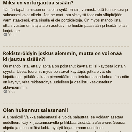
Miksi en voi kirjautua sisään?
Tämän tapahtumiseen on useita syitä. Ensin, varmista että tunnuksesi ja
salasanasi ovat oikein. Jos ne ovat, ota yhteyttä foorumin ylläpitäjään
varmistaaksesi, että sinulla ei ole porttikieltoja. On myös mahdollista,
että sivuston omistajalla on asetusvirhe heidän päässään ja heidän pitäisi
korjata se.
Ylös
Rekisteröidyin joskus aiemmin, mutta en voi enää
kirjautua sisään?!
On mahdollista, että ylläpitäjä on poistanut käyttäjätilisi käytöstä jostain
syystä. Useat foorumit myös poistavat käyttäjiä, jotka eivät ole
kirjoittaneet pitkään aikaan pienentääkseen tietokantansa kokoa. Jos näin
on käynyt, yritä rekisteröityä uudelleen ja osallistu keskusteluun
aktiivisemmin.
Ylös
Olen hukannut salasanani!
Älä panikoi! Vaikka salasanaasi ei voida palauttaa, se voidaan asettaa
uudelleen. Käy kirjautumissivulla ja klikkaa
Unohdin salasanani
. Seuraa
ohjeita ja sinun pitäisi kohta pystyä kirjautumaan uudelleen.