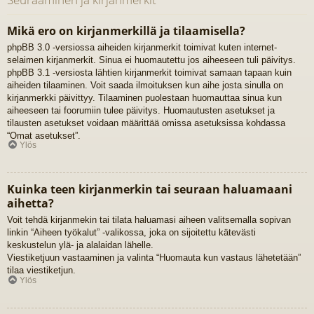
Mikä ero on kirjanmerkillä ja tilaamisella?
phpBB 3.0 -versiossa aiheiden kirjanmerkit toimivat kuten internet-
selaimen kirjanmerkit. Sinua ei huomautettu jos aiheeseen tuli päivitys.
phpBB 3.1 -versiosta lähtien kirjanmerkit toimivat samaan tapaan kuin
aiheiden tilaaminen. Voit saada ilmoituksen kun aihe josta sinulla on
kirjanmerkki päivittyy. Tilaaminen puolestaan huomauttaa sinua kun
aiheeseen tai foorumiin tulee päivitys. Huomautusten asetukset ja
tilausten asetukset voidaan määrittää omissa asetuksissa kohdassa
“Omat asetukset”.
Ylös
Kuinka teen kirjanmerkin tai seuraan haluamaani
aihetta?
Voit tehdä kirjanmekin tai tilata haluamasi aiheen valitsemalla sopivan
linkin “Aiheen työkalut” -valikossa, joka on sijoitettu kätevästi
keskustelun ylä- ja alalaidan lähelle.
Viestiketjuun vastaaminen ja valinta “Huomauta kun vastaus lähetetään”
tilaa viestiketjun.
Ylös