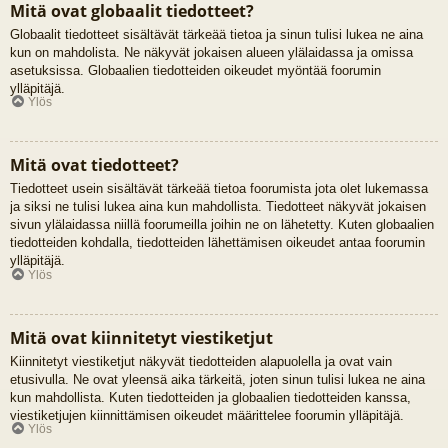
Mitä ovat globaalit tiedotteet?
Globaalit tiedotteet sisältävät tärkeää tietoa ja sinun tulisi lukea ne aina
kun on mahdolista. Ne näkyvät jokaisen alueen ylälaidassa ja omissa
asetuksissa. Globaalien tiedotteiden oikeudet myöntää foorumin
ylläpitäjä.
Ylös
Mitä ovat tiedotteet?
Tiedotteet usein sisältävät tärkeää tietoa foorumista jota olet lukemassa
ja siksi ne tulisi lukea aina kun mahdollista. Tiedotteet näkyvät jokaisen
sivun ylälaidassa niillä foorumeilla joihin ne on lähetetty. Kuten globaalien
tiedotteiden kohdalla, tiedotteiden lähettämisen oikeudet antaa foorumin
ylläpitäjä.
Ylös
Mitä ovat kiinnitetyt viestiketjut
Kiinnitetyt viestiketjut näkyvät tiedotteiden alapuolella ja ovat vain
etusivulla. Ne ovat yleensä aika tärkeitä, joten sinun tulisi lukea ne aina
kun mahdollista. Kuten tiedotteiden ja globaalien tiedotteiden kanssa,
viestiketjujen kiinnittämisen oikeudet määrittelee foorumin ylläpitäjä.
Ylös