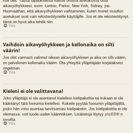
itse olet. Tässä tapauksessa valitse omista asetuksista oma
aikavyöhykkeesi, esim. Lontoo, Pariisi, New York, Sidney, jne.
Huomaathan, että aikavyöhykkeen vaihtaminen, kuten monet muutkin
asetukset ovat vain rekisteröityneille käyttäjille. Jos et ole rekisteröitynyt,
tämä on hyvä aika tehdä niin.
Ylös
Vaihdoin aikavyöhykkeen ja kellonaika on silti
väärin!
Jos olet varmasti valinnut oikean aikavyöhykkeen ja aika on silti väärin,
on palvelimen kellonaika väärin. Ota yhteyttä ylläpitäjään korjataksesi
ongelman.
Ylös
Kieleni ei ole valittavana!
Joko ylläpitäjä ei ole asentanut kielellesi kielipakettia tai kukaan ei ole
kääntänyt tätä foorumia kielellesi. Kokeile pyytää foorumin ylläpitäjältä,
josko hän voisi asentaa tarvitsemasi kielipaketin. Jos kielipakettia ei ole
olemassa, voit luoda uuden käännöksen. Lisätietoja löytyy
phpBB
®:n
sivuilta.
Ylös