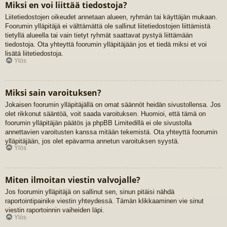
Miksi en voi liittää tiedostoja?
Liitetiedostojen oikeudet annetaan alueen, ryhmän tai käyttäjän mukaan.
Foorumin ylläpitäjä ei välttämättä ole sallinut liitetiedostojen liittämistä
tietyllä alueella tai vain tietyt ryhmät saattavat pystyä liittämään
tiedostoja. Ota yhteyttä foorumin ylläpitäjään jos et tiedä miksi et voi
lisätä liitetiedostoja.
Ylös
Miksi sain varoituksen?
Jokaisen foorumin ylläpitäjällä on omat säännöt heidän sivustollensa. Jos
olet rikkonut sääntöä, voit saada varoituksen. Huomioi, että tämä on
foorumin ylläpitäjän päätös ja phpBB Limitedillä ei ole sivustolla
annettavien varoitusten kanssa mitään tekemistä. Ota yhteyttä foorumin
ylläpitäjään, jos olet epävarma annetun varoituksen syystä.
Ylös
Miten ilmoitan viestin valvojalle?
Jos foorumin ylläpitäjä on sallinut sen, sinun pitäisi nähdä
raportointipainike viestin yhteydessä. Tämän klikkaaminen vie sinut
viestin raportoinnin vaiheiden läpi.
Ylös