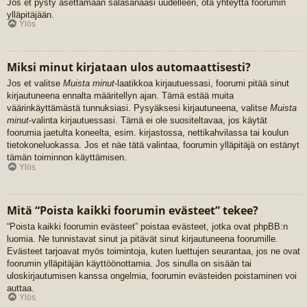
Jos et pysty asettamaan salasanaasi uudelleen, ota yhteyttä foorumin
ylläpitäjään.
Ylös
Miksi minut kirjataan ulos automaattisesti?
Jos et valitse
Muista minut
-laatikkoa kirjautuessasi, foorumi pitää sinut
kirjautuneena ennalta määritellyn ajan. Tämä estää muita
väärinkäyttämästä tunnuksiasi. Pysyäksesi kirjautuneena, valitse
Muista
minut
-valinta kirjautuessasi. Tämä ei ole suositeltavaa, jos käytät
foorumia jaetulta koneelta, esim. kirjastossa, nettikahvilassa tai koulun
tietokoneluokassa. Jos et näe tätä valintaa, foorumin ylläpitäjä on estänyt
tämän toiminnon käyttämisen.
Ylös
Mitä “Poista kaikki foorumin evästeet” tekee?
“Poista kaikki foorumin evästeet” poistaa evästeet, jotka ovat phpBB:n
luomia. Ne tunnistavat sinut ja pitävät sinut kirjautuneena foorumille.
Evästeet tarjoavat myös toimintoja, kuten luettujen seurantaa, jos ne ovat
foorumin ylläpitäjän käyttöönottamia. Jos sinulla on sisään tai
uloskirjautumisen kanssa ongelmia, foorumin evästeiden poistaminen voi
auttaa.
Ylös