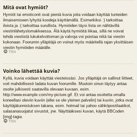
Mitä ovat hymiöt?
Hymiöt tai emoticonit ovat pieniä kuvia joita voidaan käyttää tunteiden
ilmaisemiseen lyhyitä koodeja käyttämällä. Esimerkiksi :) tarkoittaa
iloista ja :( tarkoittaa surullista. Hymiöiden täysi lista on nähtävillä
viestinlähetyslomakkeessa. Älä käytä hymiöitä liikaa, sillä ne voivat
tehdä viestistä lukukelvottoman ja valvoja voi poistaa niitä tai viestin
kokonaan. Foorumin ylläpitäjä on voinut myös määritellä rajan yksittäisen
viestin hymiöiden määrälle.
Ylös
Voinko lähettää kuvia?
Kyllä, kuvia voidaan käyttää viesteissäsi. Jos ylläpitäjä on sallinut liitteet,
voit mahdollisesti ladata kuvan foorumille. Muutoin sinun täytyy antaa
osoite julkisesti saatavilla olevaan kuvaan, esim.
http://www.example.com/my-picture.gif. Et voi antaa osoitetta omalla
koneellasi oleviin kuviin (ellei se ole yleinen palvelin) tai kuviin, jotka ovat
käyttäjätunnistuksen takana, esim. hotmail tai yahoo sähköpostilaatikot,
salasanasuojatut sivustot, jne. Näyttääksesi kuvan, käytä BBCoden
[img]-tagia.
Ylös