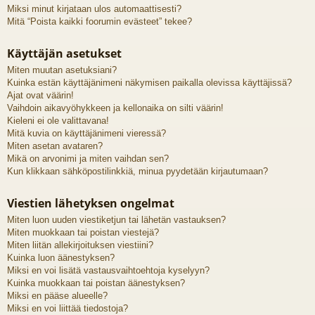
Miksi minut kirjataan ulos automaattisesti?
Mitä “Poista kaikki foorumin evästeet” tekee?
Käyttäjän asetukset
Miten muutan asetuksiani?
Kuinka estän käyttäjänimeni näkymisen paikalla olevissa käyttäjissä?
Ajat ovat väärin!
Vaihdoin aikavyöhykkeen ja kellonaika on silti väärin!
Kieleni ei ole valittavana!
Mitä kuvia on käyttäjänimeni vieressä?
Miten asetan avataren?
Mikä on arvonimi ja miten vaihdan sen?
Kun klikkaan sähköpostilinkkiä, minua pyydetään kirjautumaan?
Viestien lähetyksen ongelmat
Miten luon uuden viestiketjun tai lähetän vastauksen?
Miten muokkaan tai poistan viestejä?
Miten liitän allekirjoituksen viestiini?
Kuinka luon äänestyksen?
Miksi en voi lisätä vastausvaihtoehtoja kyselyyn?
Kuinka muokkaan tai poistan äänestyksen?
Miksi en pääse alueelle?
Miksi en voi liittää tiedostoja?