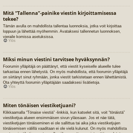
Mitä “Tallenna”-painike viestin kirjoittamisessa
tekee?
Tämän avulla on mahdollista tallentaa luonnoksia, jotka voit kirjoittaa
loppuun ja lähettää myöhemmin. Avataksesi tallennetun luonnoksen,
vieraile komissa asetuksissa.
Ylös
Miksi minun viestini tarvitsee hyväksynnän?
Foorumin ylläpitäjä on päättänyt, että viestit kyseiselle alueelle tulee
tarkastaa ennen lähetystä. On myös mahdollista, että foorumin ylläpitäjä
on siirtänyt sinut ryhmään, jonka viestit tarkistetaan ennen lähettämistä.
Ota yhteyttä foorumin ylläpitäjään saadaksesi lisätietoja.
Ylös
Miten tönäisen viestiketjuani?
Klikkaamalla “Tönaise viestiä” -linkkiä, kun katselet sitä, voit “tönäistä”
viestiketjua alueen ensimmäisen sivun yläosaan. Jos et näe tätä,
viestiketjujen tönäiseminen ei ole sallittua tai aika joka viestiketjujen
tönäisemisen välillä vaaditaan ei ole vielä kulunut. On myös mahdollista