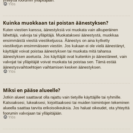
yhteyttä foorumin ylläpitäjään.
Ylös
Kuinka muokkaan tai poistan äänestyksen?
Kuten viestien kanssa, äänestyksiä voi muokata vain alkuperäinen
lähettäjä, valvoja tai ylläpitäjä. Muokataksesi äänestystä, muokkaa
ensimmäistä viestiä viestiketjussa. Äänestys on aina kytketty
viestiketjun ensimmäiseen viestiin. Jos kukaan ei ole vielä äänestänyt,
käyttäjät voivat poistaa äänestyksen tai muokata mitä tahansa
äänestyksen asetusta. Jos käyttäjät ovat kuitenkin jo äänestäneet, vain
valvojat tai ylläpitäjät voivat muokata tai poistaa sen. Tämä estää
äänestysvaihtoehtojen vaihtamisen kesken äänestyksen.
Ylös
Miksi en pääse alueelle?
Jotkin alueet saattavat olla rajattu vain tietyille käyttäjille tai ryhmille.
Katsoaksesi, lukeaksesi, kirjoittaaksesi tai muiden toimintojen tekeminen
alueella saattaa tarvita erikoisoikeuksia. Jos haluat oikeudet, ota yhteyttä
foorumin valvojaan tai ylläpitäjään.
Ylös