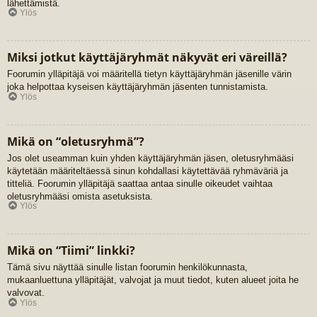
lähettämistä.
Ylös
Miksi jotkut käyttäjäryhmät näkyvät eri väreillä?
Foorumin ylläpitäjä voi määritellä tietyn käyttäjäryhmän jäsenille värin
joka helpottaa kyseisen käyttäjäryhmän jäsenten tunnistamista.
Ylös
Mikä on “oletusryhmä”?
Jos olet useamman kuin yhden käyttäjäryhmän jäsen, oletusryhmääsi
käytetään määriteltäessä sinun kohdallasi käytettävää ryhmäväriä ja
titteliä. Foorumin ylläpitäjä saattaa antaa sinulle oikeudet vaihtaa
oletusryhmääsi omista asetuksista.
Ylös
Mikä on “Tiimi” linkki?
Tämä sivu näyttää sinulle listan foorumin henkilökunnasta,
mukaanluettuna ylläpitäjät, valvojat ja muut tiedot, kuten alueet joita he
valvovat.
Ylös