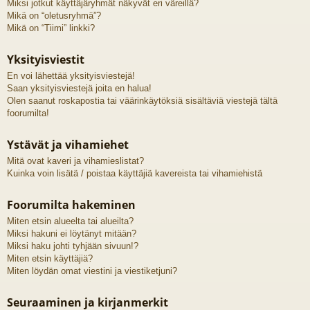
Miksi jotkut käyttäjäryhmät näkyvät eri väreillä?
Mikä on “oletusryhmä”?
Mikä on “Tiimi” linkki?
Yksityisviestit
En voi lähettää yksityisviestejä!
Saan yksityisviestejä joita en halua!
Olen saanut roskapostia tai väärinkäytöksiä sisältäviä viestejä tältä
foorumilta!
Ystävät ja vihamiehet
Mitä ovat kaveri ja vihamieslistat?
Kuinka voin lisätä / poistaa käyttäjiä kavereista tai vihamiehistä
Foorumilta hakeminen
Miten etsin alueelta tai alueilta?
Miksi hakuni ei löytänyt mitään?
Miksi haku johti tyhjään sivuun!?
Miten etsin käyttäjiä?
Miten löydän omat viestini ja viestiketjuni?
Seuraaminen ja kirjanmerkit