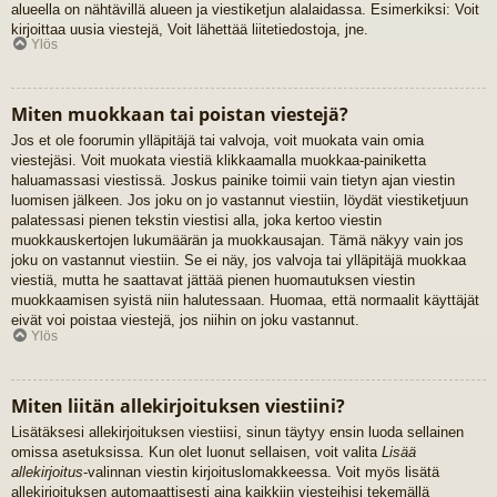
alueella on nähtävillä alueen ja viestiketjun alalaidassa. Esimerkiksi: Voit
kirjoittaa uusia viestejä, Voit lähettää liitetiedostoja, jne.
Ylös
Miten muokkaan tai poistan viestejä?
Jos et ole foorumin ylläpitäjä tai valvoja, voit muokata vain omia
viestejäsi. Voit muokata viestiä klikkaamalla muokkaa-painiketta
haluamassasi viestissä. Joskus painike toimii vain tietyn ajan viestin
luomisen jälkeen. Jos joku on jo vastannut viestiin, löydät viestiketjuun
palatessasi pienen tekstin viestisi alla, joka kertoo viestin
muokkauskertojen lukumäärän ja muokkausajan. Tämä näkyy vain jos
joku on vastannut viestiin. Se ei näy, jos valvoja tai ylläpitäjä muokkaa
viestiä, mutta he saattavat jättää pienen huomautuksen viestin
muokkaamisen syistä niin halutessaan. Huomaa, että normaalit käyttäjät
eivät voi poistaa viestejä, jos niihin on joku vastannut.
Ylös
Miten liitän allekirjoituksen viestiini?
Lisätäksesi allekirjoituksen viestiisi, sinun täytyy ensin luoda sellainen
omissa asetuksissa. Kun olet luonut sellaisen, voit valita
Lisää
allekirjoitus
-valinnan viestin kirjoituslomakkeessa. Voit myös lisätä
allekirjoituksen automaattisesti aina kaikkiin viesteihisi tekemällä