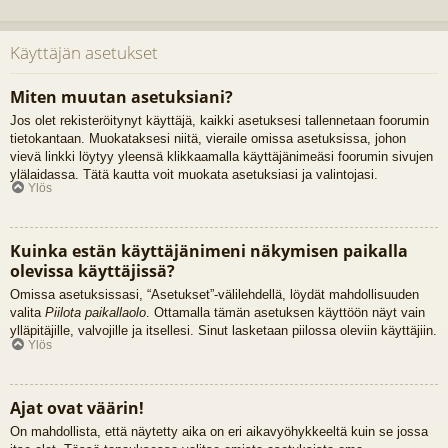
Käyttäjän asetukset
Miten muutan asetuksiani?
Jos olet rekisteröitynyt käyttäjä, kaikki asetuksesi tallennetaan foorumin
tietokantaan. Muokataksesi niitä, vieraile omissa asetuksissa, johon
vievä linkki löytyy yleensä klikkaamalla käyttäjänimeäsi foorumin sivujen
ylälaidassa. Tätä kautta voit muokata asetuksiasi ja valintojasi.
Ylös
Kuinka estän käyttäjänimeni näkymisen paikalla
olevissa käyttäjissä?
Omissa asetuksissasi, “Asetukset”-välilehdellä, löydät mahdollisuuden
valita
Piilota paikallaolo
. Ottamalla tämän asetuksen käyttöön näyt vain
ylläpitäjille, valvojille ja itsellesi. Sinut lasketaan piilossa oleviin käyttäjiin.
Ylös
Ajat ovat väärin!
On mahdollista, että näytetty aika on eri aikavyöhykkeeltä kuin se jossa