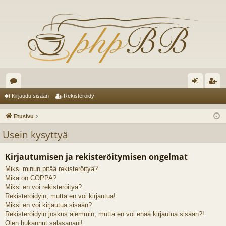
es
irj
ek
Kirjaudu sisään
Rekisteröidy
ku
au
ist
Etusivu
st
du
er
Usein kysyttyä
el
si
öi
Kirjautumisen ja rekisteröitymisen ongelmat
ua
sä
dy
Miksi minun pitää rekisteröityä?
lu
än
Mikä on COPPA?
ee
Miksi en voi rekisteröityä?
Rekisteröidyin, mutta en voi kirjautua!
t
Miksi en voi kirjautua sisään?
Rekisteröidyin joskus aiemmin, mutta en voi enää kirjautua sisään?!
Olen hukannut salasanani!