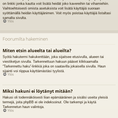
on linkki jonka kautta voit lisätä heidät joko kavereihin tai vihamiehiin.
Vaihtoehtoisesti omista asetuksista voit lisätä käyttäjiä suoraan
syöttämällä heidän käyttäjänimen. Voit myös poistaa käyttäjiä listaltasi
samalta sivulta.
Ylös
Foorumilta hakeminen
Miten etsin alueelta tai alueilta?
Syötä hakutermi hakukenttään, joka sijaitsee etusivulla, alueen tai
viestiketjun sivulla. Tarkennettuun hakuun pääset klikkaamalla
“Tarkennettu haku”-linkkiä joka on saatavilla jokaisella sivulla. Haun
sijainti voi riippua käyttämästäsi tyylistä.
Ylös
Miksi hakuni ei löytänyt mitään?
Hakusi oli todennäköisesti liian epämääräinen ja sisälsi useita yleisiä
termejä, joita phpBB ei ole indeksoinut. Ole tarkempi ja käytä
Tarkennetun haun valintoja.
Ylös