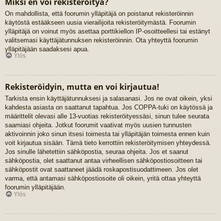
Miksi en voi rekisteröityä?
On mahdollista, että foorumin ylläpitäjä on poistanut rekisteröinnin
käytöstä estääkseen uusia vierailijoita rekisteröitymästä. Foorumin
ylläpitäjä on voinut myös asettaa porttikiellon IP-osoitteellesi tai estänyt
valitsemasi käyttäjätunnuksen rekisteröinnin. Ota yhteyttä foorumin
ylläpitäjään saadaksesi apua.
Ylös
Rekisteröidyin, mutta en voi kirjautua!
Tarkista ensin käyttäjätunnuksesi ja salasanasi. Jos ne ovat oikein, yksi
kahdesta asiasta on saattanut tapahtua. Jos COPPA-tuki on käytössä ja
määrittelit olevasi alle 13-vuotias rekisteröityessäsi, sinun tulee seurata
saamiasi ohjeita. Jotkut foorumit vaativat myös uusien tunnusten
aktivoinnin joko sinun itsesi toimesta tai ylläpitäjän toimesta ennen kuin
voit kirjautua sisään. Tämä tieto kerrottiin rekisteröitymisen yhteydessä.
Jos sinulle lähetettiin sähköpostia, seuraa ohjeita. Jos et saanut
sähköpostia, olet saattanut antaa virheellisen sähköpostiosoitteen tai
sähköpostit ovat saattaneet jäädä roskapostisuodattimeen. Jos olet
varma, että antamasi sähköpostiosoite oli oikein, yritä ottaa yhteyttä
foorumin ylläpitäjään.
Ylös