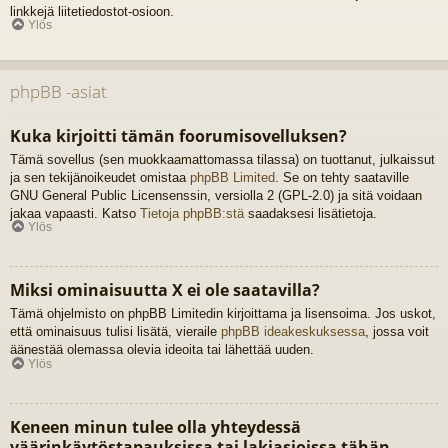
linkkejä liitetiedostot-osioon.
Ylös
phpBB -asiat
Kuka kirjoitti tämän foorumisovelluksen?
Tämä sovellus (sen muokkaamattomassa tilassa) on tuottanut, julkaissut
ja sen tekijänoikeudet omistaa
phpBB Limited
. Se on tehty saataville
GNU General Public Licensenssin, versiolla 2 (GPL-2.0) ja sitä voidaan
jakaa vapaasti. Katso
Tietoja phpBB:stä
saadaksesi lisätietoja.
Ylös
Miksi ominaisuutta X ei ole saatavilla?
Tämä ohjelmisto on phpBB Limitedin kirjoittama ja lisensoima. Jos uskot,
että ominaisuus tulisi lisätä, vieraile
phpBB ideakeskuksessa
, jossa voit
äänestää olemassa olevia ideoita tai lähettää uuden.
Ylös
Keneen minun tulee olla yhteydessä
väärinkäytöstapauksissa tai lakiasioissa tähän