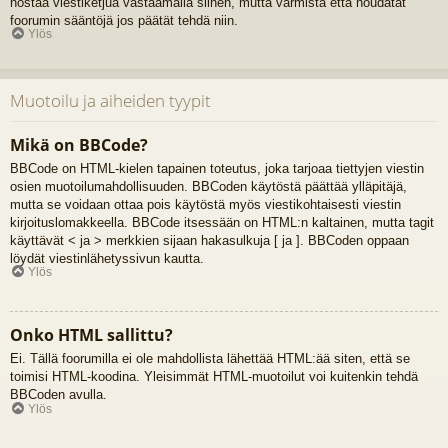
nostaa viestiketjua vastaamalla siihen, mutta varmista että noudatat
foorumin sääntöjä jos päätät tehdä niin.
Ylös
Muotoilu ja aiheiden tyypit
Mikä on BBCode?
BBCode on HTML-kielen tapainen toteutus, joka tarjoaa tiettyjen viestin
osien muotoilumahdollisuuden. BBCoden käytöstä päättää ylläpitäjä,
mutta se voidaan ottaa pois käytöstä myös viestikohtaisesti viestin
kirjoituslomakkeella. BBCode itsessään on HTML:n kaltainen, mutta tagit
käyttävät < ja > merkkien sijaan hakasulkuja [ ja ]. BBCoden oppaan
löydät viestinlähetyssivun kautta.
Ylös
Onko HTML sallittu?
Ei. Tällä foorumilla ei ole mahdollista lähettää HTML:ää siten, että se
toimisi HTML-koodina. Yleisimmät HTML-muotoilut voi kuitenkin tehdä
BBCoden avulla.
Ylös