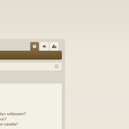
U
irj
ek
K
au
ist
K
du
er
si
öi
sä
dy
än
ityn sellaiseen?
ksi?
i väreillä?