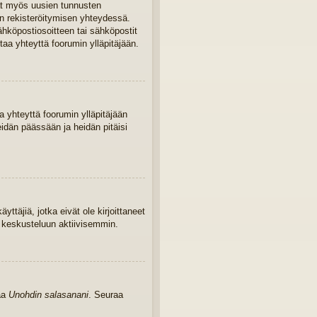
ivat myös uusien tunnusten
iin rekisteröitymisen yhteydessä.
sähköpostiosoitteen tai sähköpostit
taa yhteyttä foorumin ylläpitäjään.
 yhteyttä foorumin ylläpitäjään
eidän päässään ja heidän pitäisi
yttäjiä, jotka eivät ole kirjoittaneet
u keskusteluun aktiivisemmin.
kaa
Unohdin salasanani
. Seuraa