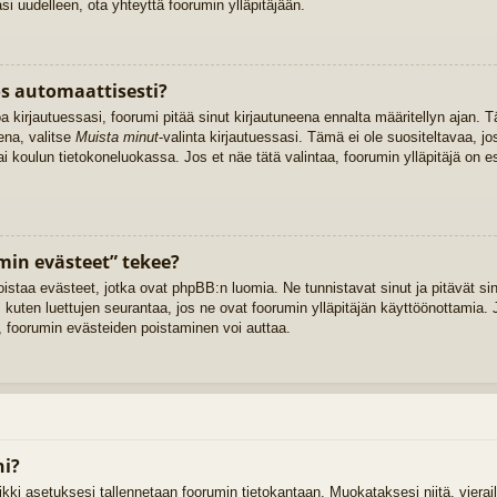
 uudelleen, ota yhteyttä foorumin ylläpitäjään.
os automaattisesti?
oa kirjautuessasi, foorumi pitää sinut kirjautuneena ennalta määritellyn ajan
ena, valitse
Muista minut
-valinta kirjautuessasi. Tämä ei ole suositeltavaa, jo
tai koulun tietokoneluokassa. Jos et näe tätä valintaa, foorumin ylläpitäjä on
min evästeet” tekee?
oistaa evästeet, jotka ovat phpBB:n luomia. Ne tunnistavat sinut ja pitävät sin
 kuten luettujen seurantaa, jos ne ovat foorumin ylläpitäjän käyttöönottamia. J
 foorumin evästeiden poistaminen voi auttaa.
ni?
kaikki asetuksesi tallennetaan foorumin tietokantaan. Muokataksesi niitä, vier