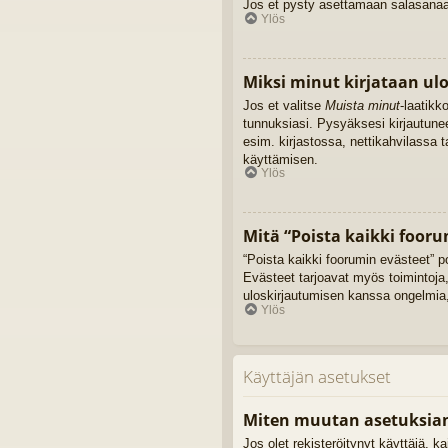
Jos et pysty asettamaan salasanaasi
Ylös
Miksi minut kirjataan ul
Jos et valitse
Muista minut
-laatikk
tunnuksiasi. Pysyäksesi kirjautune
esim. kirjastossa, nettikahvilassa 
käyttämisen.
Ylös
Mitä “Poista kaikki fooru
“Poista kaikki foorumin evästeet” p
Evästeet tarjoavat myös toimintoja,
uloskirjautumisen kanssa ongelmia,
Ylös
Käyttäjän asetukset
Miten muutan asetuksia
Jos olet rekisteröitynyt käyttäjä, 