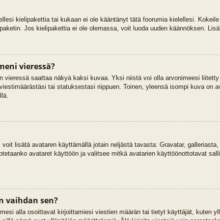
ellesi kielipakettia tai kukaan ei ole kääntänyt tätä foorumia kielellesi. Kokeile
ipaketin. Jos kielipakettia ei ole olemassa, voit luoda uuden käännöksen. Lisä
meni vieressä?
 vieressä saattaa näkyä kaksi kuvaa. Yksi niistä voi olla arvonimeesi liitetty
viestimäärästäsi tai statuksestasi riippuen. Toinen, yleensä isompi kuva on ava
llä.
, voit lisätä avataren käyttämällä jotain neljästä tavasta: Gravatar, galleriast
otetaanko avataret käyttöön ja valitsee mitkä avatarien käyttöönottotavat salli
n vaihdan sen?
si alla osoittavat kirjoittamiesi viestien määrän tai tietyt käyttäjät, kuten yll