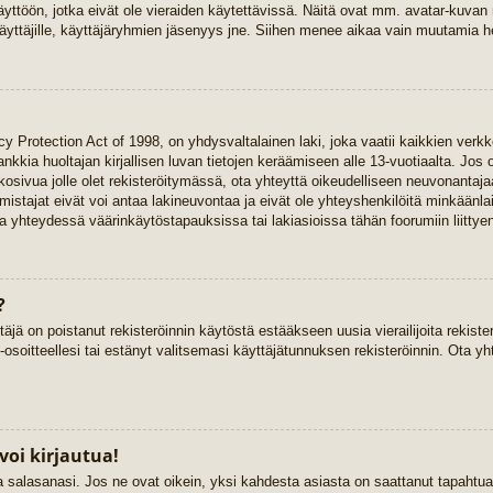
yttöön, jotka eivät ole vieraiden käytettävissä. Näitä ovat mm. avatar-kuvan mä
yttäjille, käyttäjäryhmien jäsenyys jne. Siihen menee aikaa vain muutamia he
y Protection Act of 1998, on yhdysvaltalainen laki, joka vaatii kaikkien verkk
 hankkia huoltajan kirjallisen luvan tietojen keräämiseen alle 13-vuotiaalta. 
kkosivua jolle olet rekisteröitymässä, ota yhteyttä oikeudelliseen neuvonant
stajat eivät voi antaa lakineuvontaa ja eivät ole yhteyshenkilöitä minkäänla
 yhteydessä väärinkäytöstapauksissa tai lakiasioissa tähän foorumiin liittyen
?
täjä on poistanut rekisteröinnin käytöstä estääkseen uusia vierailijoita rekist
-osoitteellesi tai estänyt valitsemasi käyttäjätunnuksen rekisteröinnin. Ota yh
voi kirjautua!
ja salasanasi. Jos ne ovat oikein, yksi kahdesta asiasta on saattanut tapaht