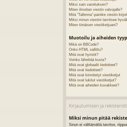
Miksi sain varoituksen?
Miten ilmoitan viestin valvojalle?
Mitä “Tallenna”-painike viestin kirj
Miksi minun viestini tarvitsee hyv
Miten tönäisen viestiketjuani?
Muotoilu ja aiheiden tyyp
Mikä on BBCode?
Onko HTML sallittu?
Mitä ovat hymiöt?
Voinko lähettää kuvia?
Mitä ovat globaalit tiedotteet?
Mitä ovat tiedotteet?
Mitä ovat kiinnitetyt viestiketjut
Mitä ovat lukitut viestiketjut?
Mitä ovat aiheiden kuvakkeet?
Kirjautumisen ja rekisterö
Miksi minun pitää rekiste
Sinun ei välttämättä tarvitse, riipp