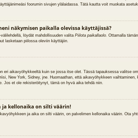
käyttäjänimeäsi foorumin sivujen ylälaidassa. Tätä kautta voit muokata asetuksi
eni näkymisen paikalla olevissa käyttäjissä?
välilehdellä, löydät mahdollisuuden valita
Piilota paikallaolo
. Ottamalla tämän
Sinut lasketaan piilossa oleviin käyttäjiin.
 on eri aikavyöhykkeeltä kuin se jossa itse olet. Tässä tapauksessa valitse o
riisi, New York, Sidney, jne. Huomaathan, että aikavyöhykkeen vaihtaminen,
lle. Jos et ole rekisteröitynyt, tämä on hyvä aika tehdä niin.
a kellonaika on silti väärin!
kavyöhykkeen ja aika on silti väärin, on palvelimen kellonaika väärin. Ota yht