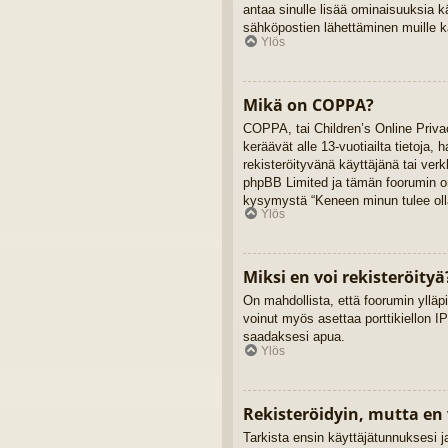
antaa sinulle lisää ominaisuuksia kä
sähköpostien lähettäminen muille kä
Ylös
Mikä on COPPA?
COPPA, tai Children’s Online Privac
keräävät alle 13-vuotiailta tietoja,
rekisteröityvänä käyttäjänä tai ver
phpBB Limited ja tämän foorumin omi
kysymystä “Keneen minun tulee olla
Ylös
Miksi en voi rekisteröityä
On mahdollista, että foorumin ylläpi
voinut myös asettaa porttikiellon IP
saadaksesi apua.
Ylös
Rekisteröidyin, mutta en 
Tarkista ensin käyttäjätunnuksesi 