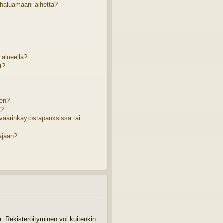
 haluamaani aihetta?
ä alueella?
t?
sen?
a?
väärinkäytöstapauksissa tai
äjään?
tä. Rekisteröityminen voi kuitenkin