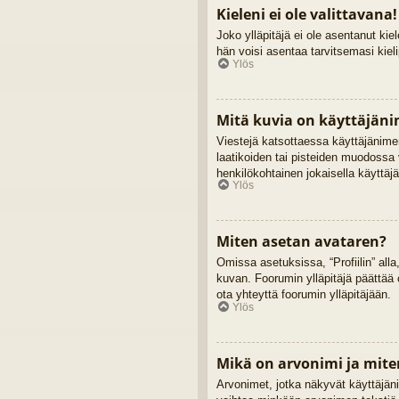
Kieleni ei ole valittavana!
Joko ylläpitäjä ei ole asentanut kiel
hän voisi asentaa tarvitsemasi kiel
Ylös
Mitä kuvia on käyttäjäni
Viestejä katsottaessa käyttäjänimen
laatikoiden tai pisteiden muodossa 
henkilökohtainen jokaisella käyttäjä
Ylös
Miten asetan avataren?
Omissa asetuksissa, “Profiilin” alla
kuvan. Foorumin ylläpitäjä päättää 
ota yhteyttä foorumin ylläpitäjään.
Ylös
Mikä on arvonimi ja mite
Arvonimet, jotka näkyvät käyttäjänime