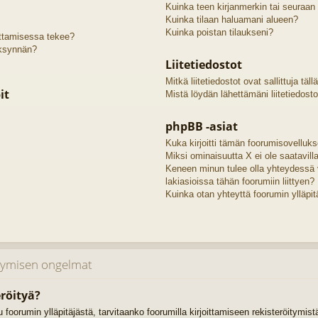
Kuinka teen kirjanmerkin tai seuraan
Kuinka tilaan haluamani alueen?
Kuinka poistan tilaukseni?
oittamisessa tekee?
äksynnän?
Liitetiedostot
Mitkä liitetiedostot ovat sallittuja täll
it
Mistä löydän lähettämäni liitetiedosto
phpBB -asiat
Kuka kirjoitti tämän foorumisovelluk
Miksi ominaisuutta X ei ole saatavill
Keneen minun tulee olla yhteydessä 
lakiasioissa tähän foorumiin liittyen?
Kuinka otan yhteyttä foorumin ylläpit
itymisen ongelmat
röityä?
uu foorumin ylläpitäjästä, tarvitaanko foorumilla kirjoittamiseen rekisteröitymis