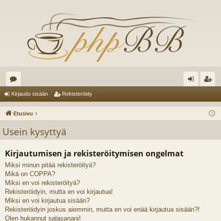
es
irj
ek
Kirjaudu sisään
Rekisteröidy
ku
au
ist
Etusivu
st
du
er
Usein kysyttyä
el
si
öi
Kirjautumisen ja rekisteröitymisen ongelmat
ua
sä
dy
Miksi minun pitää rekisteröityä?
lu
än
Mikä on COPPA?
ee
Miksi en voi rekisteröityä?
Rekisteröidyin, mutta en voi kirjautua!
t
Miksi en voi kirjautua sisään?
Rekisteröidyin joskus aiemmin, mutta en voi enää kirjautua sisään?!
Olen hukannut salasanani!