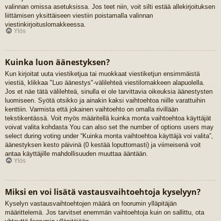
valinnan omissa asetuksissa. Jos teet niin, voit silti estää allekirjoituksen
liittämisen yksittäiseen viestiin poistamalla valinnan
viestinkirjoituslomakkeessa.
Ylös
Kuinka luon äänestyksen?
Kun kirjoitat uuta viestiketjua tai muokkaat viestiketjun ensimmäistä
viestiä, klikkaa "Luo äänestys"-välilehteä viestilomakkeen alapuolella.
Jos et näe tätä välilehteä, sinulla ei ole tarvittavia oikeuksia äänestysten
luomiseen. Syötä otsikko ja ainakin kaksi vaihtoehtoa niille varattuihin
kenttiin. Varmista että jokainen vaihtoehto on omalla rivillään
tekstikentässä. Voit myös määritellä kuinka monta vaihtoehtoa käyttäjät
voivat valita kohdasta You can also set the number of options users may
select during voting under “Kuinka monta vaihtoehtoa käyttäjä voi valita”,
äänestyksen kesto päivinä (0 kestää loputtomasti) ja viimeisenä voit
antaa käyttäjille mahdollisuuden muuttaa ääntään.
Ylös
Miksi en voi lisätä vastausvaihtoehtoja kyselyyn?
Kyselyn vastausvaihtoehtojen määrä on foorumin ylläpitäjän
määrittelemä. Jos tarvitset enemmän vaihtoehtoja kuin on sallittu, ota