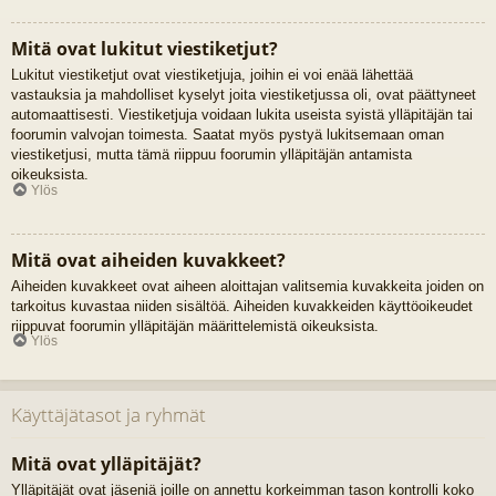
Mitä ovat lukitut viestiketjut?
Lukitut viestiketjut ovat viestiketjuja, joihin ei voi enää lähettää
vastauksia ja mahdolliset kyselyt joita viestiketjussa oli, ovat päättyneet
automaattisesti. Viestiketjuja voidaan lukita useista syistä ylläpitäjän tai
foorumin valvojan toimesta. Saatat myös pystyä lukitsemaan oman
viestiketjusi, mutta tämä riippuu foorumin ylläpitäjän antamista
oikeuksista.
Ylös
Mitä ovat aiheiden kuvakkeet?
Aiheiden kuvakkeet ovat aiheen aloittajan valitsemia kuvakkeita joiden on
tarkoitus kuvastaa niiden sisältöä. Aiheiden kuvakkeiden käyttöoikeudet
riippuvat foorumin ylläpitäjän määrittelemistä oikeuksista.
Ylös
Käyttäjätasot ja ryhmät
Mitä ovat ylläpitäjät?
Ylläpitäjät ovat jäseniä joille on annettu korkeimman tason kontrolli koko