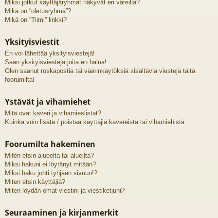
Miksi jotkut käyttäjäryhmät näkyvät eri väreillä?
Mikä on “oletusryhmä”?
Mikä on “Tiimi” linkki?
Yksityisviestit
En voi lähettää yksityisviestejä!
Saan yksityisviestejä joita en halua!
Olen saanut roskapostia tai väärinkäytöksiä sisältäviä viestejä tältä
foorumilta!
Ystävät ja vihamiehet
Mitä ovat kaveri ja vihamieslistat?
Kuinka voin lisätä / poistaa käyttäjiä kavereista tai vihamiehistä
Foorumilta hakeminen
Miten etsin alueelta tai alueilta?
Miksi hakuni ei löytänyt mitään?
Miksi haku johti tyhjään sivuun!?
Miten etsin käyttäjiä?
Miten löydän omat viestini ja viestiketjuni?
Seuraaminen ja kirjanmerkit