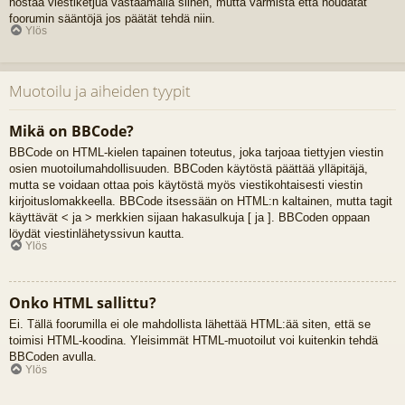
nostaa viestiketjua vastaamalla siihen, mutta varmista että noudatat
foorumin sääntöjä jos päätät tehdä niin.
Ylös
Muotoilu ja aiheiden tyypit
Mikä on BBCode?
BBCode on HTML-kielen tapainen toteutus, joka tarjoaa tiettyjen viestin
osien muotoilumahdollisuuden. BBCoden käytöstä päättää ylläpitäjä,
mutta se voidaan ottaa pois käytöstä myös viestikohtaisesti viestin
kirjoituslomakkeella. BBCode itsessään on HTML:n kaltainen, mutta tagit
käyttävät < ja > merkkien sijaan hakasulkuja [ ja ]. BBCoden oppaan
löydät viestinlähetyssivun kautta.
Ylös
Onko HTML sallittu?
Ei. Tällä foorumilla ei ole mahdollista lähettää HTML:ää siten, että se
toimisi HTML-koodina. Yleisimmät HTML-muotoilut voi kuitenkin tehdä
BBCoden avulla.
Ylös