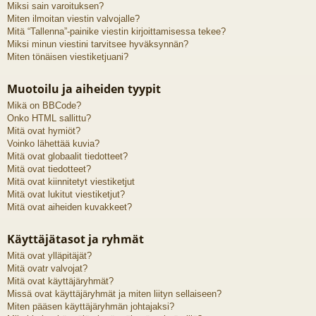
Miksi sain varoituksen?
Miten ilmoitan viestin valvojalle?
Mitä “Tallenna”-painike viestin kirjoittamisessa tekee?
Miksi minun viestini tarvitsee hyväksynnän?
Miten tönäisen viestiketjuani?
Muotoilu ja aiheiden tyypit
Mikä on BBCode?
Onko HTML sallittu?
Mitä ovat hymiöt?
Voinko lähettää kuvia?
Mitä ovat globaalit tiedotteet?
Mitä ovat tiedotteet?
Mitä ovat kiinnitetyt viestiketjut
Mitä ovat lukitut viestiketjut?
Mitä ovat aiheiden kuvakkeet?
Käyttäjätasot ja ryhmät
Mitä ovat ylläpitäjät?
Mitä ovatr valvojat?
Mitä ovat käyttäjäryhmät?
Missä ovat käyttäjäryhmät ja miten liityn sellaiseen?
Miten pääsen käyttäjäryhmän johtajaksi?