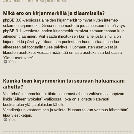
Mikä ero on kirjanmerkillä ja tilaamisella?
phpBB 3.0 -versiossa aiheiden kirjanmerkit toimivat kuten internet-
selaimen kirjanmerkit. Sinua ei huomautettu jos aiheeseen tuli päivitys.
phpBB 3.1 -versiosta lähtien kirjanmerkit toimivat samaan tapaan kuin
aiheiden tilaaminen. Voit saada ilmoituksen kun aihe josta sinulla on
kirjanmerkki päivittyy. Tilaaminen puolestaan huomauttaa sinua kun
aiheeseen tai foorumiin tulee päivitys. Huomautusten asetukset ja
tilausten asetukset voidaan määrittää omissa asetuksissa kohdassa
“Omat asetukset”.
Ylös
Kuinka teen kirjanmerkin tai seuraan haluamaani
aihetta?
Voit tehdä kirjanmekin tai tilata haluamasi aiheen valitsemalla sopivan
linkin “Aiheen työkalut” -valikossa, joka on sijoitettu kätevästi
keskustelun ylä- ja alalaidan lähelle.
Viestiketjuun vastaaminen ja valinta “Huomauta kun vastaus lähetetään”
tilaa viestiketjun.
Ylös