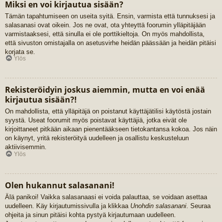
Miksi en voi kirjautua sisään?
Tämän tapahtumiseen on useita syitä. Ensin, varmista että tunnuksesi ja
salasanasi ovat oikein. Jos ne ovat, ota yhteyttä foorumin ylläpitäjään
varmistaaksesi, että sinulla ei ole porttikieltoja. On myös mahdollista,
että sivuston omistajalla on asetusvirhe heidän päässään ja heidän pitäisi
korjata se.
Ylös
Rekisteröidyin joskus aiemmin, mutta en voi enää
kirjautua sisään?!
On mahdollista, että ylläpitäjä on poistanut käyttäjätilisi käytöstä jostain
syystä. Useat foorumit myös poistavat käyttäjiä, jotka eivät ole
kirjoittaneet pitkään aikaan pienentääkseen tietokantansa kokoa. Jos näin
on käynyt, yritä rekisteröityä uudelleen ja osallistu keskusteluun
aktiivisemmin.
Ylös
Olen hukannut salasanani!
Älä panikoi! Vaikka salasanaasi ei voida palauttaa, se voidaan asettaa
uudelleen. Käy kirjautumissivulla ja klikkaa
Unohdin salasanani
. Seuraa
ohjeita ja sinun pitäisi kohta pystyä kirjautumaan uudelleen.