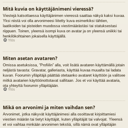
Mitä kuvia on käyttäjänimeni vieressä?
Viestejä katsottaessa käyttäjänimen vieressä saattaa näkyä kaksi kuvaa.
Yksi niistä voi olla arvonimeesi liitetty kuva esimerkiksi tähtien,
laatikoiden tai pisteiden muodossa viestimäärästäsi tai statuksestasi
riippuen. Toinen, yleensä isompi kuva on avatar ja on yleensä uniikki tai
henkilökohtainen jokaisella käyttäjällä.
Ylös
Miten asetan avataren?
Omissa asetuksissa, “Profiilin” alla, voit lisätä avataren käyttämällä jotain
neljästä tavasta: Gravatar, galleriasta, käyttää kuvaa muualta tai ladata
kuvan. Foorumin ylläpitäjä päättää otetaanko avataret käyttöön ja valitsee
mitkä avatarien käyttöönottotavat sallitaan. Jos et voi käyttää avataria,
ota yhteyttä foorumin ylläpitäjään.
Ylös
Mikä on arvonimi ja miten vaihdan sen?
Arvonimet, jotka näkyvät käyttäjänimesi alla osoittavat kirjoittamiesi
viestien määrän tai tietyt käyttäjät, kuten ylläpitäjät tai valvojat. Yleensä
et voi vaihtaa minkään arvonimen tekstiä, sillä nämä ovat ylläpitäjän