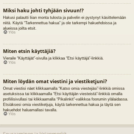
Miksi haku johti tyhjään sivuun!?
Hakusi palautti liian monta tulosta ja palvelin ei pystynyt käsittelemään
niitä. Käytä “Tarkennettua hakua” ja ole tarkempi hakuehdoissa ja
alueissa joilta etsit.
Ylös
Miten etsin käyttäjiä?
Vieraile “Käyttäjät”-sivulla ja klikkaa “Etsi käyttäjä”-linkkiä.
Ylös
Miten löydän omat viestini ja viestiketjuni?
Omat viestisi näet klikkaamalla “Katso omia viestejäsi”-linkkiä omissa
asetuksissa tai klikkaamalla “Etsi käyttäjän viesteistä”-linkkiä omalla
profiilisivullasi tai klikkaamalla “Pikalinkit”-valikkoa foorumin ylälaidassa.
Etsiäksesi omia viestiketjuja, käytä tarkennettua hakua ja täytä sen
hakuehdot haluamallasi tavalla.
Ylös
Seuraaminen ja kirjanmerkit