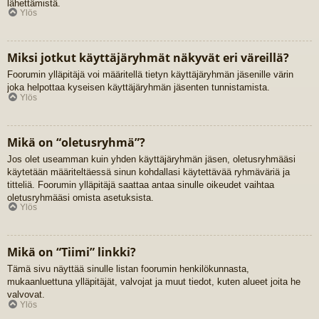
lähettämistä.
Ylös
Miksi jotkut käyttäjäryhmät näkyvät eri väreillä?
Foorumin ylläpitäjä voi määritellä tietyn käyttäjäryhmän jäsenille värin
joka helpottaa kyseisen käyttäjäryhmän jäsenten tunnistamista.
Ylös
Mikä on “oletusryhmä”?
Jos olet useamman kuin yhden käyttäjäryhmän jäsen, oletusryhmääsi
käytetään määriteltäessä sinun kohdallasi käytettävää ryhmäväriä ja
titteliä. Foorumin ylläpitäjä saattaa antaa sinulle oikeudet vaihtaa
oletusryhmääsi omista asetuksista.
Ylös
Mikä on “Tiimi” linkki?
Tämä sivu näyttää sinulle listan foorumin henkilökunnasta,
mukaanluettuna ylläpitäjät, valvojat ja muut tiedot, kuten alueet joita he
valvovat.
Ylös