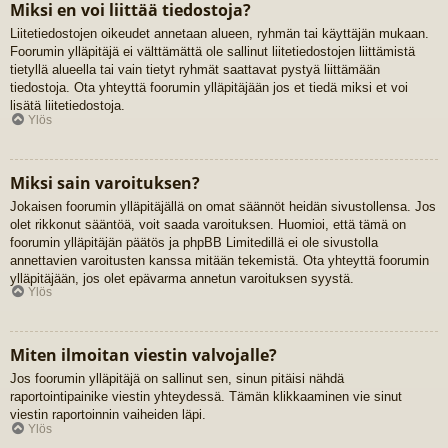
Miksi en voi liittää tiedostoja?
Liitetiedostojen oikeudet annetaan alueen, ryhmän tai käyttäjän mukaan.
Foorumin ylläpitäjä ei välttämättä ole sallinut liitetiedostojen liittämistä
tietyllä alueella tai vain tietyt ryhmät saattavat pystyä liittämään
tiedostoja. Ota yhteyttä foorumin ylläpitäjään jos et tiedä miksi et voi
lisätä liitetiedostoja.
Ylös
Miksi sain varoituksen?
Jokaisen foorumin ylläpitäjällä on omat säännöt heidän sivustollensa. Jos
olet rikkonut sääntöä, voit saada varoituksen. Huomioi, että tämä on
foorumin ylläpitäjän päätös ja phpBB Limitedillä ei ole sivustolla
annettavien varoitusten kanssa mitään tekemistä. Ota yhteyttä foorumin
ylläpitäjään, jos olet epävarma annetun varoituksen syystä.
Ylös
Miten ilmoitan viestin valvojalle?
Jos foorumin ylläpitäjä on sallinut sen, sinun pitäisi nähdä
raportointipainike viestin yhteydessä. Tämän klikkaaminen vie sinut
viestin raportoinnin vaiheiden läpi.
Ylös