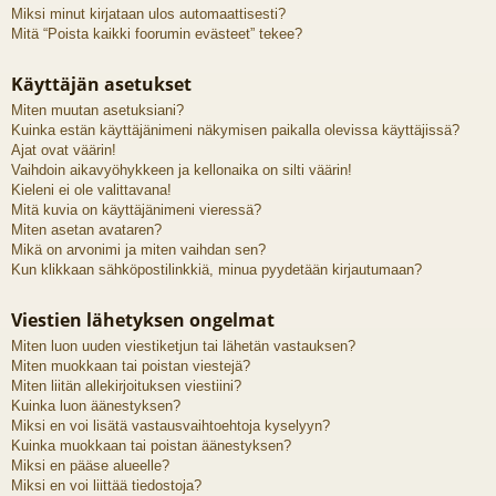
Miksi minut kirjataan ulos automaattisesti?
Mitä “Poista kaikki foorumin evästeet” tekee?
Käyttäjän asetukset
Miten muutan asetuksiani?
Kuinka estän käyttäjänimeni näkymisen paikalla olevissa käyttäjissä?
Ajat ovat väärin!
Vaihdoin aikavyöhykkeen ja kellonaika on silti väärin!
Kieleni ei ole valittavana!
Mitä kuvia on käyttäjänimeni vieressä?
Miten asetan avataren?
Mikä on arvonimi ja miten vaihdan sen?
Kun klikkaan sähköpostilinkkiä, minua pyydetään kirjautumaan?
Viestien lähetyksen ongelmat
Miten luon uuden viestiketjun tai lähetän vastauksen?
Miten muokkaan tai poistan viestejä?
Miten liitän allekirjoituksen viestiini?
Kuinka luon äänestyksen?
Miksi en voi lisätä vastausvaihtoehtoja kyselyyn?
Kuinka muokkaan tai poistan äänestyksen?
Miksi en pääse alueelle?
Miksi en voi liittää tiedostoja?