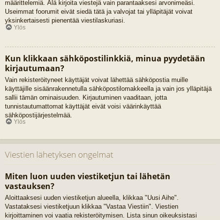
määrittelemiä. Älä kirjoita viestejä vain parantaaksesi arvonimeäsi.
Useimmat foorumit eivät siedä tätä ja valvojat tai ylläpitäjät voivat
yksinkertaisesti pienentää viestilaskuriasi.
Ylös
Kun klikkaan sähköpostilinkkiä, minua pyydetään
kirjautumaan?
Vain rekisteröityneet käyttäjät voivat lähettää sähköpostia muille
käyttäjille sisäänrakennetulla sähköpostilomakkeella ja vain jos ylläpitäjä
sallii tämän ominaisuuden. Kirjautuminen vaaditaan, jotta
tunnistautumattomat käyttäjät eivät voisi väärinkäyttää
sähköpostijärjestelmää.
Ylös
Viestien lähetyksen ongelmat
Miten luon uuden viestiketjun tai lähetän
vastauksen?
Aloittaaksesi uuden viestiketjun alueella, klikkaa "Uusi Aihe".
Vastataksesi viestiketjuun klikkaa "Vastaa Viestiin". Viestien
kirjoittaminen voi vaatia rekisteröitymisen. Lista sinun oikeuksistasi