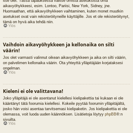
itse olet. Tässä tapauksessa valitse omista asetuksista oma
aikavyöhykkeesi, esim. Lontoo, Pariisi, New York, Sidney, jne.
Huomaathan, että aikavyöhykkeen vaihtaminen, kuten monet muutkin
asetukset ovat vain rekisteröityneille käyttäjille. Jos et ole rekisteröitynyt,
tämä on hyvä aika tehdä niin.
Ylös
Vaihdoin aikavyöhykkeen ja kellonaika on silti
väärin!
Jos olet varmasti valinnut oikean aikavyöhykkeen ja aika on silti väärin,
on palvelimen kellonaika väärin. Ota yhteyttä ylläpitäjään korjataksesi
ongelman.
Ylös
Kieleni ei ole valittavana!
Joko ylläpitäjä ei ole asentanut kielellesi kielipakettia tai kukaan ei ole
kääntänyt tätä foorumia kielellesi. Kokeile pyytää foorumin ylläpitäjältä,
josko hän voisi asentaa tarvitsemasi kielipaketin. Jos kielipakettia ei ole
olemassa, voit luoda uuden käännöksen. Lisätietoja löytyy
phpBB
®:n
sivuilta.
Ylös