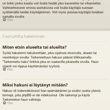
on linkki jonka kautta voit lisätä heidät joko kavereihin tai vihamiehiin.
Vaihtoehtoisesti omista asetuksista voit lisätä käyttäjiä suoraan
syöttämällä heidän käyttäjänimen. Voit myös poistaa käyttäjiä listaltasi
samalta sivulta.
Ylös
Foorumilta hakeminen
Miten etsin alueelta tai alueilta?
Syötä hakutermi hakukenttään, joka sijaitsee etusivulla, alueen tai
viestiketjun sivulla. Tarkennettuun hakuun pääset klikkaamalla
“Tarkennettu haku”-linkkiä joka on saatavilla jokaisella sivulla. Haun
sijainti voi riippua käyttämästäsi tyylistä.
Ylös
Miksi hakuni ei löytänyt mitään?
Hakusi oli todennäköisesti liian epämääräinen ja sisälsi useita yleisiä
termejä, joita phpBB ei ole indeksoinut. Ole tarkempi ja käytä
Tarkennetun haun valintoja.
Ylös