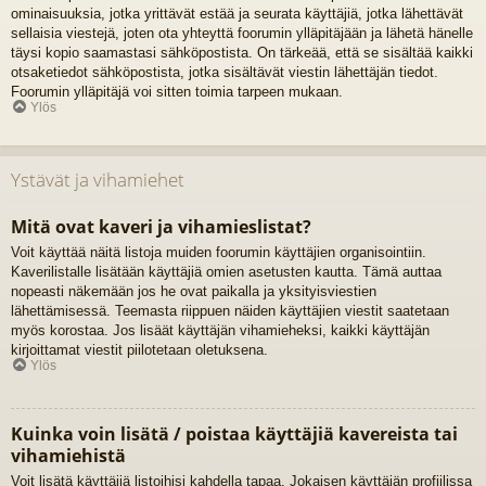
ominaisuuksia, jotka yrittävät estää ja seurata käyttäjiä, jotka lähettävät
sellaisia viestejä, joten ota yhteyttä foorumin ylläpitäjään ja lähetä hänelle
täysi kopio saamastasi sähköpostista. On tärkeää, että se sisältää kaikki
otsaketiedot sähköpostista, jotka sisältävät viestin lähettäjän tiedot.
Foorumin ylläpitäjä voi sitten toimia tarpeen mukaan.
Ylös
Ystävät ja vihamiehet
Mitä ovat kaveri ja vihamieslistat?
Voit käyttää näitä listoja muiden foorumin käyttäjien organisointiin.
Kaverilistalle lisätään käyttäjiä omien asetusten kautta. Tämä auttaa
nopeasti näkemään jos he ovat paikalla ja yksityisviestien
lähettämisessä. Teemasta riippuen näiden käyttäjien viestit saatetaan
myös korostaa. Jos lisäät käyttäjän vihamieheksi, kaikki käyttäjän
kirjoittamat viestit piilotetaan oletuksena.
Ylös
Kuinka voin lisätä / poistaa käyttäjiä kavereista tai
vihamiehistä
Voit lisätä käyttäjiä listoihisi kahdella tapaa. Jokaisen käyttäjän profiilissa