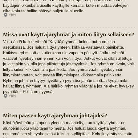
käyttäjien oikeuksia useille käyttäjille kerralla, kuten muuttaa valvojien
oikeuksia tai hallita pääsyä suljetulle alueelle.
Ylös
Missä ovat käyttäjäryhmät ja miten liityn sellaiseen?
Voit nähdä kaikki ryhmät “Käyttäjäryhmät”-linkin kautta omissa
asetuksissa. Jos haluat liittyä yhteen, klikkaa vastaavaa painiketta.
Kaikissa ryhmissä ei kuitenkaan ole vapaata pääsyä. Jotkut ryhmät
vaativat hyväksynnän ennen kuin voit liittyä. Jotkut voivat olla suljettuja
ja joissakin voi olla jopa piilotettuja jäsenyyksiä. Jos ryhmä on avoin, voit
liittyä siihen klikkaamalla painiketta. Jos ryhmä vaatii hyväksynnän
liittymistä varten, voit pyytää liittymislupaa klikkaamalla painiketta.
Ryhmän johtajan täytyy hyväksyä pyyntösi ja hän saattaa kysyä miksi
haluat liittyä ryhmään. Älä häiriköi ryhmän ylläpitäjiä jos he eivät hyväksy
pyyntöäsi. Heillä on syynsä.
Ylös
Miten pääsen käyttäjäryhmän johtajaksi?
Käyttäjäryhmän johtaja on yleensä määritelty, kun käyttäjäryhmät on
alunperin luotu ylläpitäjän toimesta. Jos haluat luoda käyttäjäryhmän,
ensimmäinen yhteyshenkilösi tulisi olla ylläpitäjä. Kokeile yksityisviestin