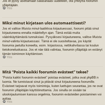
Jos et pysty asettamaan salasanaasi uudelleen, ota yhteyttä foorumin
ylläpitäjään.
Ylös
Miksi minut kirjataan ulos automaattisesti?
Jos et valitse
Muista minut
-laatikkoa kirjautuessasi, foorumi pitää sinut
kirjautuneena ennalta määritellyn ajan. Tämä estää muita
väärinkäyttämästä tunnuksiasi. Pysyäksesi kirjautuneena, valitse
Muista
minut
-valinta kirjautuessasi. Tämä ei ole suositeltavaa, jos käytät
foorumia jaetulta koneelta, esim. kirjastossa, nettikahvilassa tai koulun
tietokoneluokassa. Jos et näe tätä valintaa, foorumin ylläpitäjä on estänyt
tämän toiminnon käyttämisen.
Ylös
Mitä “Poista kaikki foorumin evästeet” tekee?
“Poista kaikki foorumin evästeet” poistaa evästeet, jotka ovat phpBB:n
luomia. Ne tunnistavat sinut ja pitävät sinut kirjautuneena foorumille.
Evästeet tarjoavat myös toimintoja, kuten luettujen seurantaa, jos ne ovat
foorumin ylläpitäjän käyttöönottamia. Jos sinulla on sisään tai
uloskirjautumisen kanssa ongelmia, foorumin evästeiden poistaminen voi
auttaa.
Ylös