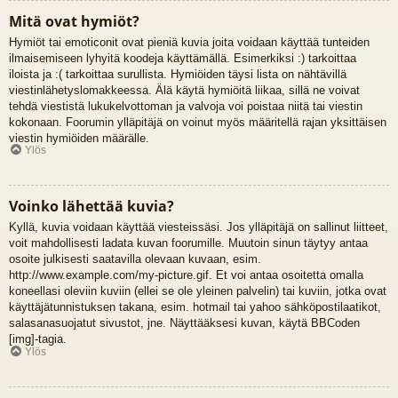
Mitä ovat hymiöt?
Hymiöt tai emoticonit ovat pieniä kuvia joita voidaan käyttää tunteiden
ilmaisemiseen lyhyitä koodeja käyttämällä. Esimerkiksi :) tarkoittaa
iloista ja :( tarkoittaa surullista. Hymiöiden täysi lista on nähtävillä
viestinlähetyslomakkeessa. Älä käytä hymiöitä liikaa, sillä ne voivat
tehdä viestistä lukukelvottoman ja valvoja voi poistaa niitä tai viestin
kokonaan. Foorumin ylläpitäjä on voinut myös määritellä rajan yksittäisen
viestin hymiöiden määrälle.
Ylös
Voinko lähettää kuvia?
Kyllä, kuvia voidaan käyttää viesteissäsi. Jos ylläpitäjä on sallinut liitteet,
voit mahdollisesti ladata kuvan foorumille. Muutoin sinun täytyy antaa
osoite julkisesti saatavilla olevaan kuvaan, esim.
http://www.example.com/my-picture.gif. Et voi antaa osoitetta omalla
koneellasi oleviin kuviin (ellei se ole yleinen palvelin) tai kuviin, jotka ovat
käyttäjätunnistuksen takana, esim. hotmail tai yahoo sähköpostilaatikot,
salasanasuojatut sivustot, jne. Näyttääksesi kuvan, käytä BBCoden
[img]-tagia.
Ylös