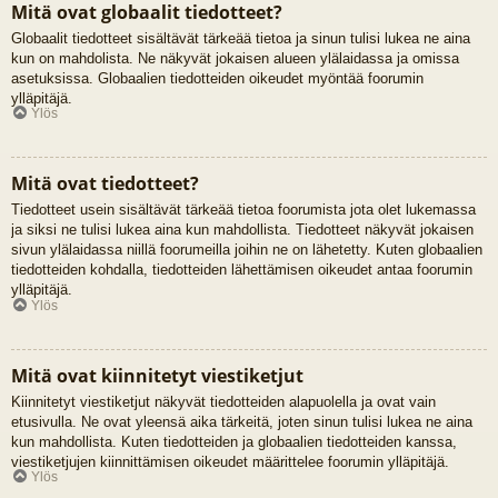
Mitä ovat globaalit tiedotteet?
Globaalit tiedotteet sisältävät tärkeää tietoa ja sinun tulisi lukea ne aina
kun on mahdolista. Ne näkyvät jokaisen alueen ylälaidassa ja omissa
asetuksissa. Globaalien tiedotteiden oikeudet myöntää foorumin
ylläpitäjä.
Ylös
Mitä ovat tiedotteet?
Tiedotteet usein sisältävät tärkeää tietoa foorumista jota olet lukemassa
ja siksi ne tulisi lukea aina kun mahdollista. Tiedotteet näkyvät jokaisen
sivun ylälaidassa niillä foorumeilla joihin ne on lähetetty. Kuten globaalien
tiedotteiden kohdalla, tiedotteiden lähettämisen oikeudet antaa foorumin
ylläpitäjä.
Ylös
Mitä ovat kiinnitetyt viestiketjut
Kiinnitetyt viestiketjut näkyvät tiedotteiden alapuolella ja ovat vain
etusivulla. Ne ovat yleensä aika tärkeitä, joten sinun tulisi lukea ne aina
kun mahdollista. Kuten tiedotteiden ja globaalien tiedotteiden kanssa,
viestiketjujen kiinnittämisen oikeudet määrittelee foorumin ylläpitäjä.
Ylös