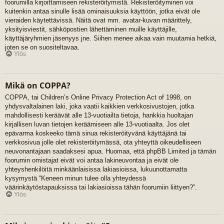
foorumilla kirjoittamiseen rekisteröitymistä. Rekisteröityminen voi
kuitenkin antaa sinulle lisää ominaisuuksia käyttöön, jotka eivät ole
vieraiden käytettävissä. Näitä ovat mm. avatar-kuvan määrittely,
yksityisviestit, sähköpostien lähettäminen muille käyttäjille,
käyttäjäryhmien jäsenyys jne. Siihen menee aikaa vain muutamia hetkiä,
joten se on suositeltavaa.
Ylös
Mikä on COPPA?
COPPA, tai Children’s Online Privacy Protection Act of 1998, on
yhdysvaltalainen laki, joka vaatii kaikkien verkkosivustojen, jotka
mahdollisesti keräävät alle 13-vuotiailta tietoja, hankkia huoltajan
kirjallisen luvan tietojen keräämiseen alle 13-vuotiaalta. Jos olet
epävarma koskeeko tämä sinua rekisteröityvänä käyttäjänä tai
verkkosivua jolle olet rekisteröitymässä, ota yhteyttä oikeudelliseen
neuvonantajaan saadaksesi apua. Huomaa, että phpBB Limited ja tämän
foorumin omistajat eivät voi antaa lakineuvontaa ja eivät ole
yhteyshenkilöitä minkäänlaisissa lakiasioissa, lukuunottamatta
kysymystä “Keneen minun tulee olla yhteydessä
väärinkäytöstapauksissa tai lakiasioissa tähän foorumiin liittyen?”.
Ylös