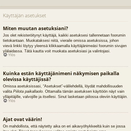
Käyttäjän asetukset
Miten muutan asetuksiani?
Jos olet rekisteröitynyt käyttäjä, kaikki asetuksesi tallennetaan foorumin
tietokantaan. Muokataksesi niitä, vieraile omissa asetuksissa, johon
vievä linkki löytyy yleensä klikkaamalla käyttäjänimeäsi foorumin sivujen
ylälaidassa. Tätä kautta voit muokata asetuksiasi ja valintojasi.
Ylös
Kuinka estän käyttäjänimeni näkymisen paikalla
olevissa käyttäjissä?
Omissa asetuksissasi, “Asetukset”-välilehdellä, löydät mahdollisuuden
valita
Piilota paikallaolo
. Ottamalla tämän asetuksen käyttöön näyt vain
ylläpitäjille, valvojille ja itsellesi. Sinut lasketaan piilossa oleviin käyttäjiin.
Ylös
Ajat ovat väärin!
On mahdollista, että näytetty aika on eri aikavyöhykkeeltä kuin se jossa