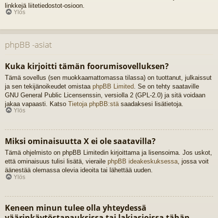
linkkejä liitetiedostot-osioon.
Ylös
phpBB -asiat
Kuka kirjoitti tämän foorumisovelluksen?
Tämä sovellus (sen muokkaamattomassa tilassa) on tuottanut, julkaissut
ja sen tekijänoikeudet omistaa
phpBB Limited
. Se on tehty saataville
GNU General Public Licensenssin, versiolla 2 (GPL-2.0) ja sitä voidaan
jakaa vapaasti. Katso
Tietoja phpBB:stä
saadaksesi lisätietoja.
Ylös
Miksi ominaisuutta X ei ole saatavilla?
Tämä ohjelmisto on phpBB Limitedin kirjoittama ja lisensoima. Jos uskot,
että ominaisuus tulisi lisätä, vieraile
phpBB ideakeskuksessa
, jossa voit
äänestää olemassa olevia ideoita tai lähettää uuden.
Ylös
Keneen minun tulee olla yhteydessä
väärinkäytöstapauksissa tai lakiasioissa tähän