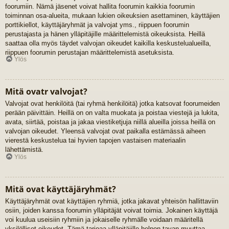
foorumiin. Nämä jäsenet voivat hallita foorumin kaikkia foorumin
toiminnan osa-alueita, mukaan lukien oikeuksien asettaminen, käyttäjien
porttikiellot, käyttäjäryhmät ja valvojat yms., riippuen foorumin
perustajasta ja hänen ylläpitäjille määrittelemistä oikeuksista. Heillä
saattaa olla myös täydet valvojan oikeudet kaikilla keskustelualueilla,
riippuen foorumin perustajan määrittelemistä asetuksista.
Ylös
Mitä ovatr valvojat?
Valvojat ovat henkilöitä (tai ryhmä henkilöitä) jotka katsovat foorumeiden
perään päivittäin. Heillä on on valta muokata ja poistaa viestejä ja lukita,
avata, siirtää, poistaa ja jakaa viestiketjuja niillä alueilla joissa heillä on
valvojan oikeudet. Yleensä valvojat ovat paikalla estämässä aiheen
vierestä keskustelua tai hyvien tapojen vastaisen materiaalin
lähettämistä.
Ylös
Mitä ovat käyttäjäryhmät?
Käyttäjäryhmät ovat käyttäjien ryhmiä, jotka jakavat yhteisön hallittaviin
osiin, joiden kanssa foorumin ylläpitäjät voivat toimia. Jokainen käyttäjä
voi kuulua useisiin ryhmiin ja jokaiselle ryhmälle voidaan määritellä
yksilölliset oikeudet. Tämä tarjoaa ylläpitäjille helpon tavan muuttaa