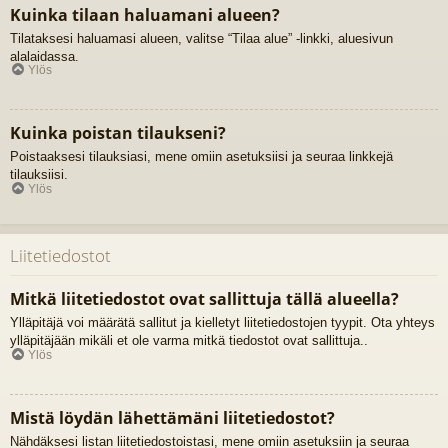
Kuinka tilaan haluamani alueen?
Tilataksesi haluamasi alueen, valitse “Tilaa alue” -linkki, aluesivun
alalaidassa.
Ylös
Kuinka poistan tilaukseni?
Poistaaksesi tilauksiasi, mene omiin asetuksiisi ja seuraa linkkejä
tilauksiisi.
Ylös
Liitetiedostot
Mitkä liitetiedostot ovat sallittuja tällä alueella?
Ylläpitäjä voi määrätä sallitut ja kielletyt liitetiedostojen tyypit. Ota yhteys
ylläpitäjään mikäli et ole varma mitkä tiedostot ovat sallittuja..
Ylös
Mistä löydän lähettämäni liitetiedostot?
Nähdäksesi listan liitetiedostoistasi, mene omiin asetuksiin ja seuraa