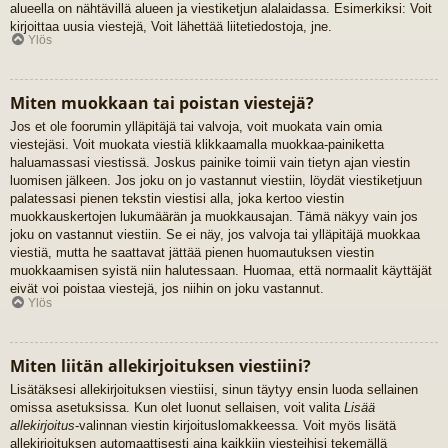
alueella on nähtävillä alueen ja viestiketjun alalaidassa. Esimerkiksi: Voit
kirjoittaa uusia viestejä, Voit lähettää liitetiedostoja, jne.
Ylös
Miten muokkaan tai poistan viestejä?
Jos et ole foorumin ylläpitäjä tai valvoja, voit muokata vain omia
viestejäsi. Voit muokata viestiä klikkaamalla muokkaa-painiketta
haluamassasi viestissä. Joskus painike toimii vain tietyn ajan viestin
luomisen jälkeen. Jos joku on jo vastannut viestiin, löydät viestiketjuun
palatessasi pienen tekstin viestisi alla, joka kertoo viestin
muokkauskertojen lukumäärän ja muokkausajan. Tämä näkyy vain jos
joku on vastannut viestiin. Se ei näy, jos valvoja tai ylläpitäjä muokkaa
viestiä, mutta he saattavat jättää pienen huomautuksen viestin
muokkaamisen syistä niin halutessaan. Huomaa, että normaalit käyttäjät
eivät voi poistaa viestejä, jos niihin on joku vastannut.
Ylös
Miten liitän allekirjoituksen viestiini?
Lisätäksesi allekirjoituksen viestiisi, sinun täytyy ensin luoda sellainen
omissa asetuksissa. Kun olet luonut sellaisen, voit valita
Lisää
allekirjoitus
-valinnan viestin kirjoituslomakkeessa. Voit myös lisätä
allekirjoituksen automaattisesti aina kaikkiin viesteihisi tekemällä