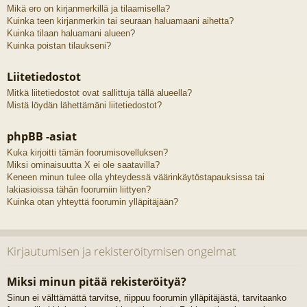
Mikä ero on kirjanmerkillä ja tilaamisella?
Kuinka teen kirjanmerkin tai seuraan haluamaani aihetta?
Kuinka tilaan haluamani alueen?
Kuinka poistan tilaukseni?
Liitetiedostot
Mitkä liitetiedostot ovat sallittuja tällä alueella?
Mistä löydän lähettämäni liitetiedostot?
phpBB -asiat
Kuka kirjoitti tämän foorumisovelluksen?
Miksi ominaisuutta X ei ole saatavilla?
Keneen minun tulee olla yhteydessä väärinkäytöstapauksissa tai
lakiasioissa tähän foorumiin liittyen?
Kuinka otan yhteyttä foorumin ylläpitäjään?
Kirjautumisen ja rekisteröitymisen ongelmat
Miksi minun pitää rekisteröityä?
Sinun ei välttämättä tarvitse, riippuu foorumin ylläpitäjästä, tarvitaanko