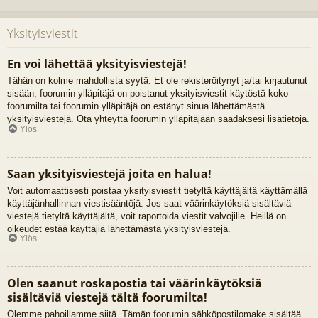
Yksityisviestit
En voi lähettää yksityisviestejä!
Tähän on kolme mahdollista syytä. Et ole rekisteröitynyt ja/tai kirjautunut
sisään, foorumin ylläpitäjä on poistanut yksityisviestit käytöstä koko
foorumilta tai foorumin ylläpitäjä on estänyt sinua lähettämästä
yksityisviestejä. Ota yhteyttä foorumin ylläpitäjään saadaksesi lisätietoja.
Ylös
Saan yksityisviestejä joita en halua!
Voit automaattisesti poistaa yksityisviestit tietyltä käyttäjältä käyttämällä
käyttäjänhallinnan viestisääntöjä. Jos saat väärinkäytöksiä sisältäviä
viestejä tietyltä käyttäjältä, voit raportoida viestit valvojille. Heillä on
oikeudet estää käyttäjiä lähettämästä yksityisviestejä.
Ylös
Olen saanut roskapostia tai väärinkäytöksiä
sisältäviä viestejä tältä foorumilta!
Olemme pahoillamme siitä. Tämän foorumin sähköpostilomake sisältää