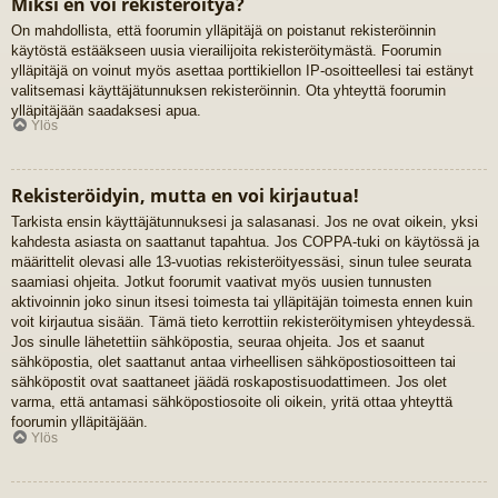
Miksi en voi rekisteröityä?
On mahdollista, että foorumin ylläpitäjä on poistanut rekisteröinnin
käytöstä estääkseen uusia vierailijoita rekisteröitymästä. Foorumin
ylläpitäjä on voinut myös asettaa porttikiellon IP-osoitteellesi tai estänyt
valitsemasi käyttäjätunnuksen rekisteröinnin. Ota yhteyttä foorumin
ylläpitäjään saadaksesi apua.
Ylös
Rekisteröidyin, mutta en voi kirjautua!
Tarkista ensin käyttäjätunnuksesi ja salasanasi. Jos ne ovat oikein, yksi
kahdesta asiasta on saattanut tapahtua. Jos COPPA-tuki on käytössä ja
määrittelit olevasi alle 13-vuotias rekisteröityessäsi, sinun tulee seurata
saamiasi ohjeita. Jotkut foorumit vaativat myös uusien tunnusten
aktivoinnin joko sinun itsesi toimesta tai ylläpitäjän toimesta ennen kuin
voit kirjautua sisään. Tämä tieto kerrottiin rekisteröitymisen yhteydessä.
Jos sinulle lähetettiin sähköpostia, seuraa ohjeita. Jos et saanut
sähköpostia, olet saattanut antaa virheellisen sähköpostiosoitteen tai
sähköpostit ovat saattaneet jäädä roskapostisuodattimeen. Jos olet
varma, että antamasi sähköpostiosoite oli oikein, yritä ottaa yhteyttä
foorumin ylläpitäjään.
Ylös