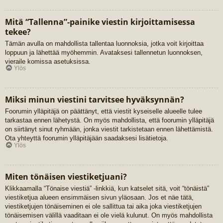
Mitä “Tallenna”-painike viestin kirjoittamisessa
tekee?
Tämän avulla on mahdollista tallentaa luonnoksia, jotka voit kirjoittaa
loppuun ja lähettää myöhemmin. Avataksesi tallennetun luonnoksen,
vieraile komissa asetuksissa.
Ylös
Miksi minun viestini tarvitsee hyväksynnän?
Foorumin ylläpitäjä on päättänyt, että viestit kyseiselle alueelle tulee
tarkastaa ennen lähetystä. On myös mahdollista, että foorumin ylläpitäjä
on siirtänyt sinut ryhmään, jonka viestit tarkistetaan ennen lähettämistä.
Ota yhteyttä foorumin ylläpitäjään saadaksesi lisätietoja.
Ylös
Miten tönäisen viestiketjuani?
Klikkaamalla “Tönaise viestiä” -linkkiä, kun katselet sitä, voit “tönäistä”
viestiketjua alueen ensimmäisen sivun yläosaan. Jos et näe tätä,
viestiketjujen tönäiseminen ei ole sallittua tai aika joka viestiketjujen
tönäisemisen välillä vaaditaan ei ole vielä kulunut. On myös mahdollista