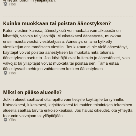
yhteyttä foorumin ylläpitäjään.
Ylös
Kuinka muokkaan tai poistan äänestyksen?
Kuten viestien kanssa, äänestyksiä voi muokata vain alkuperäinen
lähettäjä, valvoja tai ylläpitäjä. Muokataksesi äänestystä, muokkaa
ensimmäistä viestiä viestiketjussa. Äänestys on aina kytketty
viestiketjun ensimmäiseen viestiin. Jos kukaan ei ole vielä äänestänyt,
käyttäjät voivat poistaa äänestyksen tai muokata mitä tahansa
äänestyksen asetusta. Jos käyttäjät ovat kuitenkin jo äänestäneet, vain
valvojat tai ylläpitäjät voivat muokata tai poistaa sen. Tämä estää
äänestysvaihtoehtojen vaihtamisen kesken äänestyksen.
Ylös
Miksi en pääse alueelle?
Jotkin alueet saattavat olla rajattu vain tietyille käyttäjille tai ryhmille.
Katsoaksesi, lukeaksesi, kirjoittaaksesi tai muiden toimintojen tekeminen
alueella saattaa tarvita erikoisoikeuksia. Jos haluat oikeudet, ota yhteyttä
foorumin valvojaan tai ylläpitäjään.
Ylös