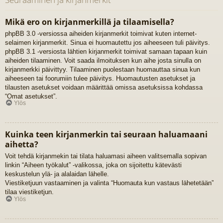
Mikä ero on kirjanmerkillä ja tilaamisella?
phpBB 3.0 -versiossa aiheiden kirjanmerkit toimivat kuten internet-
selaimen kirjanmerkit. Sinua ei huomautettu jos aiheeseen tuli päivitys.
phpBB 3.1 -versiosta lähtien kirjanmerkit toimivat samaan tapaan kuin
aiheiden tilaaminen. Voit saada ilmoituksen kun aihe josta sinulla on
kirjanmerkki päivittyy. Tilaaminen puolestaan huomauttaa sinua kun
aiheeseen tai foorumiin tulee päivitys. Huomautusten asetukset ja
tilausten asetukset voidaan määrittää omissa asetuksissa kohdassa
“Omat asetukset”.
Ylös
Kuinka teen kirjanmerkin tai seuraan haluamaani
aihetta?
Voit tehdä kirjanmekin tai tilata haluamasi aiheen valitsemalla sopivan
linkin “Aiheen työkalut” -valikossa, joka on sijoitettu kätevästi
keskustelun ylä- ja alalaidan lähelle.
Viestiketjuun vastaaminen ja valinta “Huomauta kun vastaus lähetetään”
tilaa viestiketjun.
Ylös