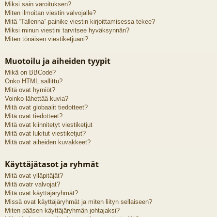
Miksi sain varoituksen?
Miten ilmoitan viestin valvojalle?
Mitä “Tallenna”-painike viestin kirjoittamisessa tekee?
Miksi minun viestini tarvitsee hyväksynnän?
Miten tönäisen viestiketjuani?
Muotoilu ja aiheiden tyypit
Mikä on BBCode?
Onko HTML sallittu?
Mitä ovat hymiöt?
Voinko lähettää kuvia?
Mitä ovat globaalit tiedotteet?
Mitä ovat tiedotteet?
Mitä ovat kiinnitetyt viestiketjut
Mitä ovat lukitut viestiketjut?
Mitä ovat aiheiden kuvakkeet?
Käyttäjätasot ja ryhmät
Mitä ovat ylläpitäjät?
Mitä ovatr valvojat?
Mitä ovat käyttäjäryhmät?
Missä ovat käyttäjäryhmät ja miten liityn sellaiseen?
Miten pääsen käyttäjäryhmän johtajaksi?