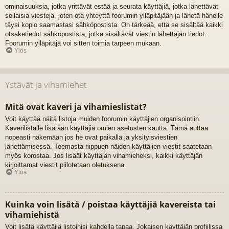
ominaisuuksia, jotka yrittävät estää ja seurata käyttäjiä, jotka lähettävät
sellaisia viestejä, joten ota yhteyttä foorumin ylläpitäjään ja lähetä hänelle
täysi kopio saamastasi sähköpostista. On tärkeää, että se sisältää kaikki
otsaketiedot sähköpostista, jotka sisältävät viestin lähettäjän tiedot.
Foorumin ylläpitäjä voi sitten toimia tarpeen mukaan.
Ylös
Ystävät ja vihamiehet
Mitä ovat kaveri ja vihamieslistat?
Voit käyttää näitä listoja muiden foorumin käyttäjien organisointiin.
Kaverilistalle lisätään käyttäjiä omien asetusten kautta. Tämä auttaa
nopeasti näkemään jos he ovat paikalla ja yksityisviestien
lähettämisessä. Teemasta riippuen näiden käyttäjien viestit saatetaan
myös korostaa. Jos lisäät käyttäjän vihamieheksi, kaikki käyttäjän
kirjoittamat viestit piilotetaan oletuksena.
Ylös
Kuinka voin lisätä / poistaa käyttäjiä kavereista tai
vihamiehistä
Voit lisätä käyttäjiä listoihisi kahdella tapaa. Jokaisen käyttäjän profiilissa