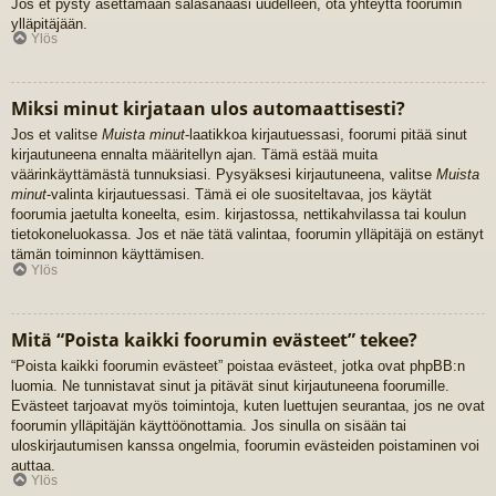
Jos et pysty asettamaan salasanaasi uudelleen, ota yhteyttä foorumin
ylläpitäjään.
Ylös
Miksi minut kirjataan ulos automaattisesti?
Jos et valitse
Muista minut
-laatikkoa kirjautuessasi, foorumi pitää sinut
kirjautuneena ennalta määritellyn ajan. Tämä estää muita
väärinkäyttämästä tunnuksiasi. Pysyäksesi kirjautuneena, valitse
Muista
minut
-valinta kirjautuessasi. Tämä ei ole suositeltavaa, jos käytät
foorumia jaetulta koneelta, esim. kirjastossa, nettikahvilassa tai koulun
tietokoneluokassa. Jos et näe tätä valintaa, foorumin ylläpitäjä on estänyt
tämän toiminnon käyttämisen.
Ylös
Mitä “Poista kaikki foorumin evästeet” tekee?
“Poista kaikki foorumin evästeet” poistaa evästeet, jotka ovat phpBB:n
luomia. Ne tunnistavat sinut ja pitävät sinut kirjautuneena foorumille.
Evästeet tarjoavat myös toimintoja, kuten luettujen seurantaa, jos ne ovat
foorumin ylläpitäjän käyttöönottamia. Jos sinulla on sisään tai
uloskirjautumisen kanssa ongelmia, foorumin evästeiden poistaminen voi
auttaa.
Ylös