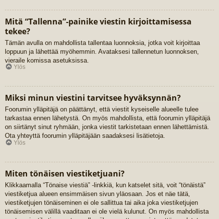
Mitä “Tallenna”-painike viestin kirjoittamisessa
tekee?
Tämän avulla on mahdollista tallentaa luonnoksia, jotka voit kirjoittaa
loppuun ja lähettää myöhemmin. Avataksesi tallennetun luonnoksen,
vieraile komissa asetuksissa.
Ylös
Miksi minun viestini tarvitsee hyväksynnän?
Foorumin ylläpitäjä on päättänyt, että viestit kyseiselle alueelle tulee
tarkastaa ennen lähetystä. On myös mahdollista, että foorumin ylläpitäjä
on siirtänyt sinut ryhmään, jonka viestit tarkistetaan ennen lähettämistä.
Ota yhteyttä foorumin ylläpitäjään saadaksesi lisätietoja.
Ylös
Miten tönäisen viestiketjuani?
Klikkaamalla “Tönaise viestiä” -linkkiä, kun katselet sitä, voit “tönäistä”
viestiketjua alueen ensimmäisen sivun yläosaan. Jos et näe tätä,
viestiketjujen tönäiseminen ei ole sallittua tai aika joka viestiketjujen
tönäisemisen välillä vaaditaan ei ole vielä kulunut. On myös mahdollista