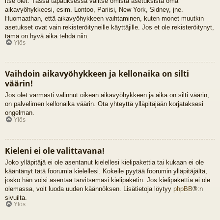
itse olet. Tässä tapauksessa valitse omista asetuksista oma
aikavyöhykkeesi, esim. Lontoo, Pariisi, New York, Sidney, jne.
Huomaathan, että aikavyöhykkeen vaihtaminen, kuten monet muutkin
asetukset ovat vain rekisteröityneille käyttäjille. Jos et ole rekisteröitynyt,
tämä on hyvä aika tehdä niin.
Ylös
Vaihdoin aikavyöhykkeen ja kellonaika on silti
väärin!
Jos olet varmasti valinnut oikean aikavyöhykkeen ja aika on silti väärin,
on palvelimen kellonaika väärin. Ota yhteyttä ylläpitäjään korjataksesi
ongelman.
Ylös
Kieleni ei ole valittavana!
Joko ylläpitäjä ei ole asentanut kielellesi kielipakettia tai kukaan ei ole
kääntänyt tätä foorumia kielellesi. Kokeile pyytää foorumin ylläpitäjältä,
josko hän voisi asentaa tarvitsemasi kielipaketin. Jos kielipakettia ei ole
olemassa, voit luoda uuden käännöksen. Lisätietoja löytyy
phpBB
®:n
sivuilta.
Ylös