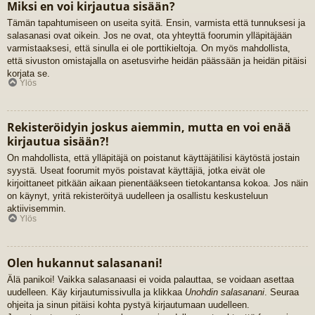
Miksi en voi kirjautua sisään?
Tämän tapahtumiseen on useita syitä. Ensin, varmista että tunnuksesi ja
salasanasi ovat oikein. Jos ne ovat, ota yhteyttä foorumin ylläpitäjään
varmistaaksesi, että sinulla ei ole porttikieltoja. On myös mahdollista,
että sivuston omistajalla on asetusvirhe heidän päässään ja heidän pitäisi
korjata se.
Ylös
Rekisteröidyin joskus aiemmin, mutta en voi enää
kirjautua sisään?!
On mahdollista, että ylläpitäjä on poistanut käyttäjätilisi käytöstä jostain
syystä. Useat foorumit myös poistavat käyttäjiä, jotka eivät ole
kirjoittaneet pitkään aikaan pienentääkseen tietokantansa kokoa. Jos näin
on käynyt, yritä rekisteröityä uudelleen ja osallistu keskusteluun
aktiivisemmin.
Ylös
Olen hukannut salasanani!
Älä panikoi! Vaikka salasanaasi ei voida palauttaa, se voidaan asettaa
uudelleen. Käy kirjautumissivulla ja klikkaa
Unohdin salasanani
. Seuraa
ohjeita ja sinun pitäisi kohta pystyä kirjautumaan uudelleen.