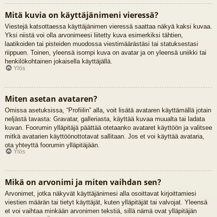
Mitä kuvia on käyttäjänimeni vieressä?
Viestejä katsottaessa käyttäjänimen vieressä saattaa näkyä kaksi kuvaa.
Yksi niistä voi olla arvonimeesi liitetty kuva esimerkiksi tähtien,
laatikoiden tai pisteiden muodossa viestimäärästäsi tai statuksestasi
riippuen. Toinen, yleensä isompi kuva on avatar ja on yleensä uniikki tai
henkilökohtainen jokaisella käyttäjällä.
Ylös
Miten asetan avataren?
Omissa asetuksissa, “Profiilin” alla, voit lisätä avataren käyttämällä jotain
neljästä tavasta: Gravatar, galleriasta, käyttää kuvaa muualta tai ladata
kuvan. Foorumin ylläpitäjä päättää otetaanko avataret käyttöön ja valitsee
mitkä avatarien käyttöönottotavat sallitaan. Jos et voi käyttää avataria,
ota yhteyttä foorumin ylläpitäjään.
Ylös
Mikä on arvonimi ja miten vaihdan sen?
Arvonimet, jotka näkyvät käyttäjänimesi alla osoittavat kirjoittamiesi
viestien määrän tai tietyt käyttäjät, kuten ylläpitäjät tai valvojat. Yleensä
et voi vaihtaa minkään arvonimen tekstiä, sillä nämä ovat ylläpitäjän