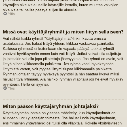
käyttäjien oikeuksia useille käyttäjille kerralla, kuten muuttaa valvojien
oikeuksia tai hallita pääsyä suljetulle alueelle.
Ylös
Missä ovat käyttäjäryhmät ja miten liityn sellaiseen?
Voit nähdä kaikki ryhmät “Käyttäjäryhmät”-linkin kautta omissa
asetuksissa. Jos haluat liittyä yhteen, klikkaa vastaavaa painiketta.
Kaikissa ryhmissä ei kuitenkaan ole vapaata pääsyä. Jotkut ryhmät
vaativat hyväksynnän ennen kuin voit liittyä. Jotkut voivat olla suljettuja
ja joissakin voi olla jopa piilotettuja jäsenyyksiä. Jos ryhmä on avoin, voit
liittyä siihen klikkaamalla painiketta. Jos ryhmä vaatii hyväksynnän
liittymistä varten, voit pyytää liittymislupaa klikkaamalla painiketta.
Ryhmän johtajan täytyy hyväksyä pyyntösi ja hän saattaa kysyä miksi
haluat liittyä ryhmään. Älä häiriköi ryhmän ylläpitäjiä jos he eivät hyväksy
pyyntöäsi. Heillä on syynsä.
Ylös
Miten pääsen käyttäjäryhmän johtajaksi?
Käyttäjäryhmän johtaja on yleensä määritelty, kun käyttäjäryhmät on
alunperin luotu ylläpitäjän toimesta. Jos haluat luoda käyttäjäryhmän,
ensimmäinen yhteyshenkilösi tulisi olla ylläpitäjä. Kokeile yksityisviestin