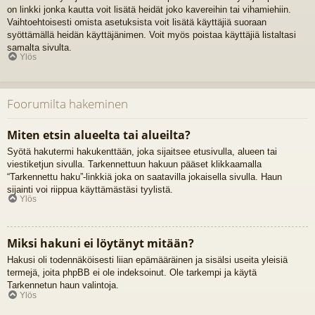
on linkki jonka kautta voit lisätä heidät joko kavereihin tai vihamiehiin.
Vaihtoehtoisesti omista asetuksista voit lisätä käyttäjiä suoraan
syöttämällä heidän käyttäjänimen. Voit myös poistaa käyttäjiä listaltasi
samalta sivulta.
Ylös
Foorumilta hakeminen
Miten etsin alueelta tai alueilta?
Syötä hakutermi hakukenttään, joka sijaitsee etusivulla, alueen tai
viestiketjun sivulla. Tarkennettuun hakuun pääset klikkaamalla
“Tarkennettu haku”-linkkiä joka on saatavilla jokaisella sivulla. Haun
sijainti voi riippua käyttämästäsi tyylistä.
Ylös
Miksi hakuni ei löytänyt mitään?
Hakusi oli todennäköisesti liian epämääräinen ja sisälsi useita yleisiä
termejä, joita phpBB ei ole indeksoinut. Ole tarkempi ja käytä
Tarkennetun haun valintoja.
Ylös