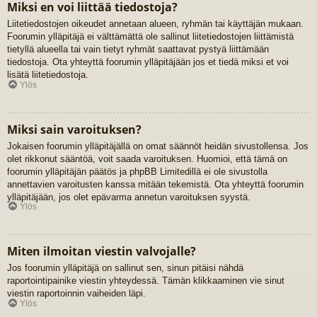
Miksi en voi liittää tiedostoja?
Liitetiedostojen oikeudet annetaan alueen, ryhmän tai käyttäjän mukaan.
Foorumin ylläpitäjä ei välttämättä ole sallinut liitetiedostojen liittämistä
tietyllä alueella tai vain tietyt ryhmät saattavat pystyä liittämään
tiedostoja. Ota yhteyttä foorumin ylläpitäjään jos et tiedä miksi et voi
lisätä liitetiedostoja.
Ylös
Miksi sain varoituksen?
Jokaisen foorumin ylläpitäjällä on omat säännöt heidän sivustollensa. Jos
olet rikkonut sääntöä, voit saada varoituksen. Huomioi, että tämä on
foorumin ylläpitäjän päätös ja phpBB Limitedillä ei ole sivustolla
annettavien varoitusten kanssa mitään tekemistä. Ota yhteyttä foorumin
ylläpitäjään, jos olet epävarma annetun varoituksen syystä.
Ylös
Miten ilmoitan viestin valvojalle?
Jos foorumin ylläpitäjä on sallinut sen, sinun pitäisi nähdä
raportointipainike viestin yhteydessä. Tämän klikkaaminen vie sinut
viestin raportoinnin vaiheiden läpi.
Ylös