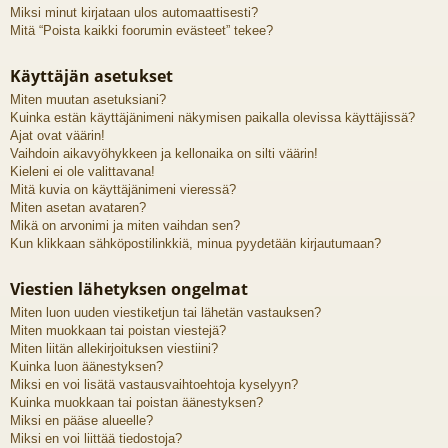
Miksi minut kirjataan ulos automaattisesti?
Mitä “Poista kaikki foorumin evästeet” tekee?
Käyttäjän asetukset
Miten muutan asetuksiani?
Kuinka estän käyttäjänimeni näkymisen paikalla olevissa käyttäjissä?
Ajat ovat väärin!
Vaihdoin aikavyöhykkeen ja kellonaika on silti väärin!
Kieleni ei ole valittavana!
Mitä kuvia on käyttäjänimeni vieressä?
Miten asetan avataren?
Mikä on arvonimi ja miten vaihdan sen?
Kun klikkaan sähköpostilinkkiä, minua pyydetään kirjautumaan?
Viestien lähetyksen ongelmat
Miten luon uuden viestiketjun tai lähetän vastauksen?
Miten muokkaan tai poistan viestejä?
Miten liitän allekirjoituksen viestiini?
Kuinka luon äänestyksen?
Miksi en voi lisätä vastausvaihtoehtoja kyselyyn?
Kuinka muokkaan tai poistan äänestyksen?
Miksi en pääse alueelle?
Miksi en voi liittää tiedostoja?