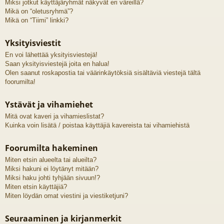
Miksi jotkut käyttäjäryhmät näkyvät eri väreillä?
Mikä on “oletusryhmä”?
Mikä on “Tiimi” linkki?
Yksityisviestit
En voi lähettää yksityisviestejä!
Saan yksityisviestejä joita en halua!
Olen saanut roskapostia tai väärinkäytöksiä sisältäviä viestejä tältä
foorumilta!
Ystävät ja vihamiehet
Mitä ovat kaveri ja vihamieslistat?
Kuinka voin lisätä / poistaa käyttäjiä kavereista tai vihamiehistä
Foorumilta hakeminen
Miten etsin alueelta tai alueilta?
Miksi hakuni ei löytänyt mitään?
Miksi haku johti tyhjään sivuun!?
Miten etsin käyttäjiä?
Miten löydän omat viestini ja viestiketjuni?
Seuraaminen ja kirjanmerkit