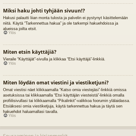
Miksi haku johti tyhjään sivuun!?
Hakusi palautti liian monta tulosta ja palvelin ei pystynyt käsittelemään
niitä. Käytä “Tarkennettua hakua” ja ole tarkempi hakuehdoissa ja
alueissa joilta etsit.
Ylös
Miten etsin käyttäjiä?
Vieraile “Käyttäjät”-sivulla ja klikkaa “Etsi käyttäjä”-linkkiä.
Ylös
Miten löydän omat viestini ja viestiketjuni?
Omat viestisi näet klikkaamalla “Katso omia viestejäsi”-linkkiä omissa
asetuksissa tai klikkaamalla “Etsi käyttäjän viesteistä”-linkkiä omalla
profiilisivullasi tai klikkaamalla “Pikalinkit”-valikkoa foorumin ylälaidassa.
Etsiäksesi omia viestiketjuja, käytä tarkennettua hakua ja täytä sen
hakuehdot haluamallasi tavalla.
Ylös
Seuraaminen ja kirjanmerkit