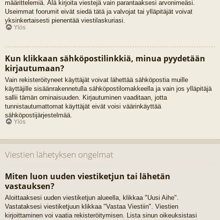
määrittelemiä. Älä kirjoita viestejä vain parantaaksesi arvonimeäsi.
Useimmat foorumit eivät siedä tätä ja valvojat tai ylläpitäjät voivat
yksinkertaisesti pienentää viestilaskuriasi.
Ylös
Kun klikkaan sähköpostilinkkiä, minua pyydetään
kirjautumaan?
Vain rekisteröityneet käyttäjät voivat lähettää sähköpostia muille
käyttäjille sisäänrakennetulla sähköpostilomakkeella ja vain jos ylläpitäjä
sallii tämän ominaisuuden. Kirjautuminen vaaditaan, jotta
tunnistautumattomat käyttäjät eivät voisi väärinkäyttää
sähköpostijärjestelmää.
Ylös
Viestien lähetyksen ongelmat
Miten luon uuden viestiketjun tai lähetän
vastauksen?
Aloittaaksesi uuden viestiketjun alueella, klikkaa "Uusi Aihe".
Vastataksesi viestiketjuun klikkaa "Vastaa Viestiin". Viestien
kirjoittaminen voi vaatia rekisteröitymisen. Lista sinun oikeuksistasi