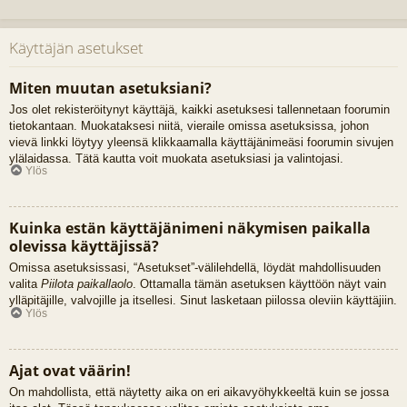
Käyttäjän asetukset
Miten muutan asetuksiani?
Jos olet rekisteröitynyt käyttäjä, kaikki asetuksesi tallennetaan foorumin
tietokantaan. Muokataksesi niitä, vieraile omissa asetuksissa, johon
vievä linkki löytyy yleensä klikkaamalla käyttäjänimeäsi foorumin sivujen
ylälaidassa. Tätä kautta voit muokata asetuksiasi ja valintojasi.
Ylös
Kuinka estän käyttäjänimeni näkymisen paikalla
olevissa käyttäjissä?
Omissa asetuksissasi, “Asetukset”-välilehdellä, löydät mahdollisuuden
valita
Piilota paikallaolo
. Ottamalla tämän asetuksen käyttöön näyt vain
ylläpitäjille, valvojille ja itsellesi. Sinut lasketaan piilossa oleviin käyttäjiin.
Ylös
Ajat ovat väärin!
On mahdollista, että näytetty aika on eri aikavyöhykkeeltä kuin se jossa