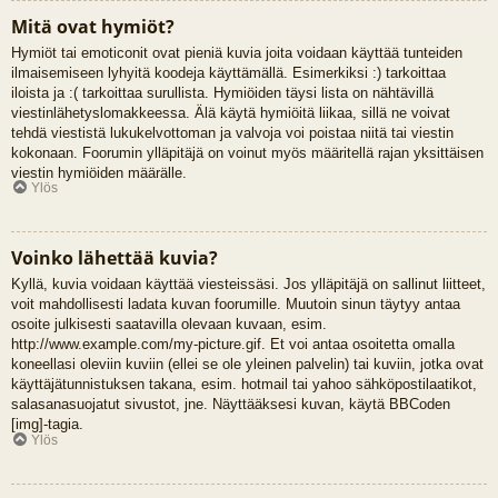
Mitä ovat hymiöt?
Hymiöt tai emoticonit ovat pieniä kuvia joita voidaan käyttää tunteiden
ilmaisemiseen lyhyitä koodeja käyttämällä. Esimerkiksi :) tarkoittaa
iloista ja :( tarkoittaa surullista. Hymiöiden täysi lista on nähtävillä
viestinlähetyslomakkeessa. Älä käytä hymiöitä liikaa, sillä ne voivat
tehdä viestistä lukukelvottoman ja valvoja voi poistaa niitä tai viestin
kokonaan. Foorumin ylläpitäjä on voinut myös määritellä rajan yksittäisen
viestin hymiöiden määrälle.
Ylös
Voinko lähettää kuvia?
Kyllä, kuvia voidaan käyttää viesteissäsi. Jos ylläpitäjä on sallinut liitteet,
voit mahdollisesti ladata kuvan foorumille. Muutoin sinun täytyy antaa
osoite julkisesti saatavilla olevaan kuvaan, esim.
http://www.example.com/my-picture.gif. Et voi antaa osoitetta omalla
koneellasi oleviin kuviin (ellei se ole yleinen palvelin) tai kuviin, jotka ovat
käyttäjätunnistuksen takana, esim. hotmail tai yahoo sähköpostilaatikot,
salasanasuojatut sivustot, jne. Näyttääksesi kuvan, käytä BBCoden
[img]-tagia.
Ylös