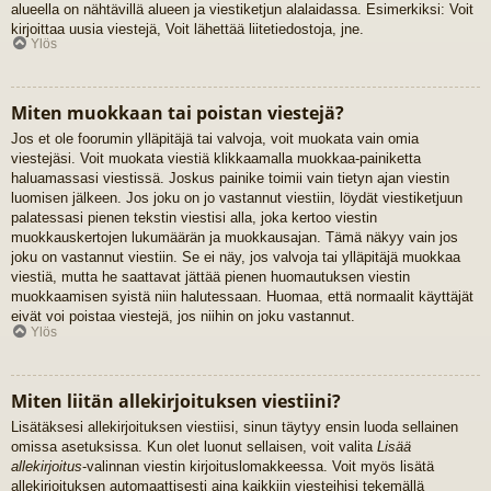
alueella on nähtävillä alueen ja viestiketjun alalaidassa. Esimerkiksi: Voit
kirjoittaa uusia viestejä, Voit lähettää liitetiedostoja, jne.
Ylös
Miten muokkaan tai poistan viestejä?
Jos et ole foorumin ylläpitäjä tai valvoja, voit muokata vain omia
viestejäsi. Voit muokata viestiä klikkaamalla muokkaa-painiketta
haluamassasi viestissä. Joskus painike toimii vain tietyn ajan viestin
luomisen jälkeen. Jos joku on jo vastannut viestiin, löydät viestiketjuun
palatessasi pienen tekstin viestisi alla, joka kertoo viestin
muokkauskertojen lukumäärän ja muokkausajan. Tämä näkyy vain jos
joku on vastannut viestiin. Se ei näy, jos valvoja tai ylläpitäjä muokkaa
viestiä, mutta he saattavat jättää pienen huomautuksen viestin
muokkaamisen syistä niin halutessaan. Huomaa, että normaalit käyttäjät
eivät voi poistaa viestejä, jos niihin on joku vastannut.
Ylös
Miten liitän allekirjoituksen viestiini?
Lisätäksesi allekirjoituksen viestiisi, sinun täytyy ensin luoda sellainen
omissa asetuksissa. Kun olet luonut sellaisen, voit valita
Lisää
allekirjoitus
-valinnan viestin kirjoituslomakkeessa. Voit myös lisätä
allekirjoituksen automaattisesti aina kaikkiin viesteihisi tekemällä