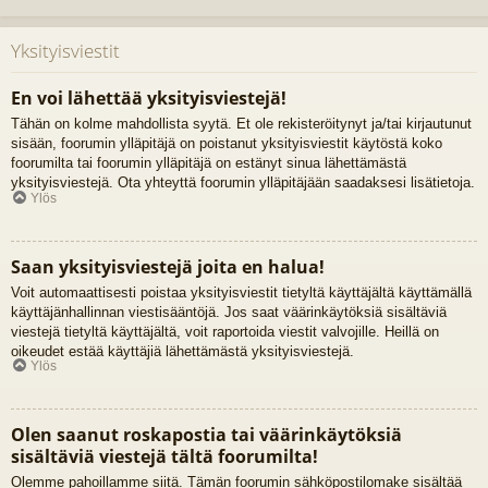
Yksityisviestit
En voi lähettää yksityisviestejä!
Tähän on kolme mahdollista syytä. Et ole rekisteröitynyt ja/tai kirjautunut
sisään, foorumin ylläpitäjä on poistanut yksityisviestit käytöstä koko
foorumilta tai foorumin ylläpitäjä on estänyt sinua lähettämästä
yksityisviestejä. Ota yhteyttä foorumin ylläpitäjään saadaksesi lisätietoja.
Ylös
Saan yksityisviestejä joita en halua!
Voit automaattisesti poistaa yksityisviestit tietyltä käyttäjältä käyttämällä
käyttäjänhallinnan viestisääntöjä. Jos saat väärinkäytöksiä sisältäviä
viestejä tietyltä käyttäjältä, voit raportoida viestit valvojille. Heillä on
oikeudet estää käyttäjiä lähettämästä yksityisviestejä.
Ylös
Olen saanut roskapostia tai väärinkäytöksiä
sisältäviä viestejä tältä foorumilta!
Olemme pahoillamme siitä. Tämän foorumin sähköpostilomake sisältää