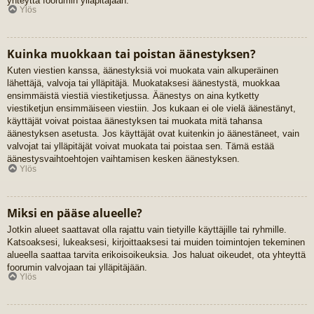
yhteyttä foorumin ylläpitäjään.
Ylös
Kuinka muokkaan tai poistan äänestyksen?
Kuten viestien kanssa, äänestyksiä voi muokata vain alkuperäinen
lähettäjä, valvoja tai ylläpitäjä. Muokataksesi äänestystä, muokkaa
ensimmäistä viestiä viestiketjussa. Äänestys on aina kytketty
viestiketjun ensimmäiseen viestiin. Jos kukaan ei ole vielä äänestänyt,
käyttäjät voivat poistaa äänestyksen tai muokata mitä tahansa
äänestyksen asetusta. Jos käyttäjät ovat kuitenkin jo äänestäneet, vain
valvojat tai ylläpitäjät voivat muokata tai poistaa sen. Tämä estää
äänestysvaihtoehtojen vaihtamisen kesken äänestyksen.
Ylös
Miksi en pääse alueelle?
Jotkin alueet saattavat olla rajattu vain tietyille käyttäjille tai ryhmille.
Katsoaksesi, lukeaksesi, kirjoittaaksesi tai muiden toimintojen tekeminen
alueella saattaa tarvita erikoisoikeuksia. Jos haluat oikeudet, ota yhteyttä
foorumin valvojaan tai ylläpitäjään.
Ylös