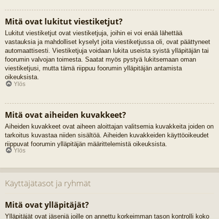
Mitä ovat lukitut viestiketjut?
Lukitut viestiketjut ovat viestiketjuja, joihin ei voi enää lähettää
vastauksia ja mahdolliset kyselyt joita viestiketjussa oli, ovat päättyneet
automaattisesti. Viestiketjuja voidaan lukita useista syistä ylläpitäjän tai
foorumin valvojan toimesta. Saatat myös pystyä lukitsemaan oman
viestiketjusi, mutta tämä riippuu foorumin ylläpitäjän antamista
oikeuksista.
Ylös
Mitä ovat aiheiden kuvakkeet?
Aiheiden kuvakkeet ovat aiheen aloittajan valitsemia kuvakkeita joiden on
tarkoitus kuvastaa niiden sisältöä. Aiheiden kuvakkeiden käyttöoikeudet
riippuvat foorumin ylläpitäjän määrittelemistä oikeuksista.
Ylös
Käyttäjätasot ja ryhmät
Mitä ovat ylläpitäjät?
Ylläpitäjät ovat jäseniä joille on annettu korkeimman tason kontrolli koko