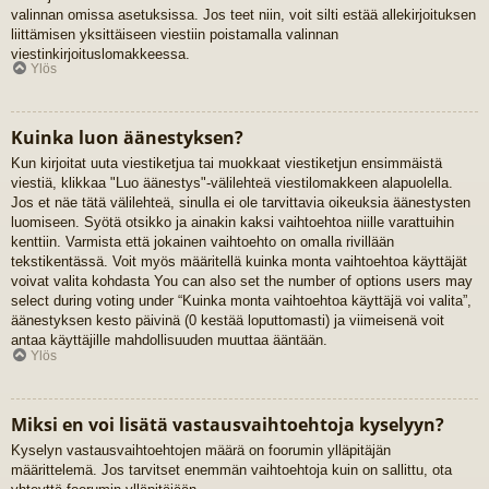
valinnan omissa asetuksissa. Jos teet niin, voit silti estää allekirjoituksen
liittämisen yksittäiseen viestiin poistamalla valinnan
viestinkirjoituslomakkeessa.
Ylös
Kuinka luon äänestyksen?
Kun kirjoitat uuta viestiketjua tai muokkaat viestiketjun ensimmäistä
viestiä, klikkaa "Luo äänestys"-välilehteä viestilomakkeen alapuolella.
Jos et näe tätä välilehteä, sinulla ei ole tarvittavia oikeuksia äänestysten
luomiseen. Syötä otsikko ja ainakin kaksi vaihtoehtoa niille varattuihin
kenttiin. Varmista että jokainen vaihtoehto on omalla rivillään
tekstikentässä. Voit myös määritellä kuinka monta vaihtoehtoa käyttäjät
voivat valita kohdasta You can also set the number of options users may
select during voting under “Kuinka monta vaihtoehtoa käyttäjä voi valita”,
äänestyksen kesto päivinä (0 kestää loputtomasti) ja viimeisenä voit
antaa käyttäjille mahdollisuuden muuttaa ääntään.
Ylös
Miksi en voi lisätä vastausvaihtoehtoja kyselyyn?
Kyselyn vastausvaihtoehtojen määrä on foorumin ylläpitäjän
määrittelemä. Jos tarvitset enemmän vaihtoehtoja kuin on sallittu, ota