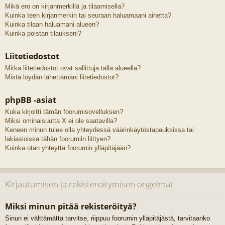
Mikä ero on kirjanmerkillä ja tilaamisella?
Kuinka teen kirjanmerkin tai seuraan haluamaani aihetta?
Kuinka tilaan haluamani alueen?
Kuinka poistan tilaukseni?
Liitetiedostot
Mitkä liitetiedostot ovat sallittuja tällä alueella?
Mistä löydän lähettämäni liitetiedostot?
phpBB -asiat
Kuka kirjoitti tämän foorumisovelluksen?
Miksi ominaisuutta X ei ole saatavilla?
Keneen minun tulee olla yhteydessä väärinkäytöstapauksissa tai
lakiasioissa tähän foorumiin liittyen?
Kuinka otan yhteyttä foorumin ylläpitäjään?
Kirjautumisen ja rekisteröitymisen ongelmat
Miksi minun pitää rekisteröityä?
Sinun ei välttämättä tarvitse, riippuu foorumin ylläpitäjästä, tarvitaanko