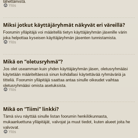
lähettämistä.
Ylös
Miksi jotkut käyttäjäryhmät näkyvät eri väreillä?
Foorumin ylläpitäjä voi määritellä tietyn käyttäjäryhmän jäsenille värin
joka helpottaa kyseisen käyttäjäryhmän jäsenten tunnistamista.
Ylös
Mikä on “oletusryhmä”?
Jos olet useamman kuin yhden käyttäjäryhmän jäsen, oletusryhmääsi
käytetään määriteltäessä sinun kohdallasi käytettävää ryhmäväriä ja
titteliä. Foorumin ylläpitäjä saattaa antaa sinulle oikeudet vaihtaa
oletusryhmääsi omista asetuksista.
Ylös
Mikä on “Tiimi” linkki?
Tämä sivu näyttää sinulle listan foorumin henkilökunnasta,
mukaanluettuna ylläpitäjät, valvojat ja muut tiedot, kuten alueet joita he
valvovat.
Ylös