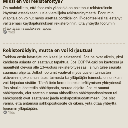
Miksi en voi rekisteröityä?
On mahdollista, että foorumin ylläpitäjä on poistanut rekisteröinnin
käytöstä estääkseen uusia vierailijoita rekisteröitymästä. Foorumin
ylläpitäjä on voinut myös asettaa porttikiellon IP-osoitteellesi tai estänyt
valitsemasi käyttäjätunnuksen rekisteröinnin. Ota yhteyttä foorumin
ylläpitäjään saadaksesi apua.
Ylös
Rekisteröidyin, mutta en voi kirjautua!
Tarkista ensin käyttäjätunnuksesi ja salasanasi. Jos ne ovat oikein, yksi
kahdesta asiasta on saattanut tapahtua. Jos COPPA-tuki on käytössä ja
määrittelit olevasi alle 13-vuotias rekisteröityessäsi, sinun tulee seurata
saamiasi ohjeita. Jotkut foorumit vaativat myös uusien tunnusten
aktivoinnin joko sinun itsesi toimesta tai ylläpitäjän toimesta ennen kuin
voit kirjautua sisään. Tämä tieto kerrottiin rekisteröitymisen yhteydessä.
Jos sinulle lähetettiin sähköpostia, seuraa ohjeita. Jos et saanut
sähköpostia, olet saattanut antaa virheellisen sähköpostiosoitteen tai
sähköpostit ovat saattaneet jäädä roskapostisuodattimeen. Jos olet
varma, että antamasi sähköpostiosoite oli oikein, yritä ottaa yhteyttä
foorumin ylläpitäjään.
Ylös