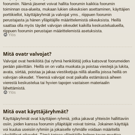
foorumiin. Nämä jäsenet voivat hallita foorumin kaikkia foorumin
toiminnan osa-alueita, mukaan lukien oikeuksien asettaminen, käyttäjien
porttikiellot, käyttäjäryhmät ja valvojat yms., riippuen foorumin
perustajasta ja hänen ylläpitäjille määrittelemistä oikeuksista. Heillä
saattaa olla myös täydet valvojan oikeudet kaikilla keskustelualueilla,
riippuen foorumin perustajan määrittelemistä asetuksista.
Ylös
Mitä ovatr valvojat?
Valvojat ovat henkilöitä (tai ryhmä henkilöitä) jotka katsovat foorumeiden
perään päivittäin. Heillä on on valta muokata ja poistaa viestejä ja lukita,
avata, siirtää, poistaa ja jakaa viestiketjuja niillä alueilla joissa heillä on
valvojan oikeudet. Yleensä valvojat ovat paikalla estämässä aiheen
vierestä keskustelua tai hyvien tapojen vastaisen materiaalin
lähettämistä.
Ylös
Mitä ovat käyttäjäryhmät?
Käyttäjäryhmät ovat käyttäjien ryhmiä, jotka jakavat yhteisön hallittaviin
osiin, joiden kanssa foorumin ylläpitäjät voivat toimia. Jokainen käyttäjä
voi kuulua useisiin ryhmiin ja jokaiselle ryhmälle voidaan määritellä
yksilölliset oikeudet. Tämä tarjoaa ylläpitäjille helpon tavan muuttaa