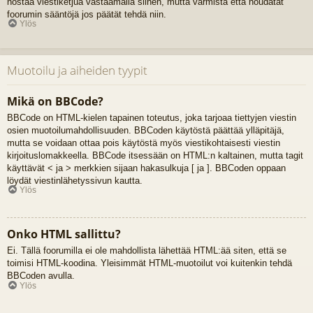
nostaa viestiketjua vastaamalla siihen, mutta varmista että noudatat
foorumin sääntöjä jos päätät tehdä niin.
Ylös
Muotoilu ja aiheiden tyypit
Mikä on BBCode?
BBCode on HTML-kielen tapainen toteutus, joka tarjoaa tiettyjen viestin
osien muotoilumahdollisuuden. BBCoden käytöstä päättää ylläpitäjä,
mutta se voidaan ottaa pois käytöstä myös viestikohtaisesti viestin
kirjoituslomakkeella. BBCode itsessään on HTML:n kaltainen, mutta tagit
käyttävät < ja > merkkien sijaan hakasulkuja [ ja ]. BBCoden oppaan
löydät viestinlähetyssivun kautta.
Ylös
Onko HTML sallittu?
Ei. Tällä foorumilla ei ole mahdollista lähettää HTML:ää siten, että se
toimisi HTML-koodina. Yleisimmät HTML-muotoilut voi kuitenkin tehdä
BBCoden avulla.
Ylös