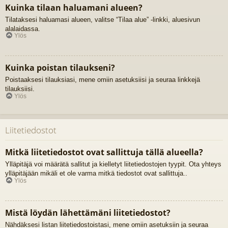
Kuinka tilaan haluamani alueen?
Tilataksesi haluamasi alueen, valitse “Tilaa alue” -linkki, aluesivun
alalaidassa.
Ylös
Kuinka poistan tilaukseni?
Poistaaksesi tilauksiasi, mene omiin asetuksiisi ja seuraa linkkejä
tilauksiisi.
Ylös
Liitetiedostot
Mitkä liitetiedostot ovat sallittuja tällä alueella?
Ylläpitäjä voi määrätä sallitut ja kielletyt liitetiedostojen tyypit. Ota yhteys
ylläpitäjään mikäli et ole varma mitkä tiedostot ovat sallittuja..
Ylös
Mistä löydän lähettämäni liitetiedostot?
Nähdäksesi listan liitetiedostoistasi, mene omiin asetuksiin ja seuraa