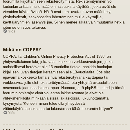
foorumilla kirjoittamiseen rekisteröitymistä. Rekisteröityminen voi
kuitenkin antaa sinulle lisää ominaisuuksia käyttöön, jotka eivät ole
vieraiden käytettävissä. Näitä ovat mm. avatar-kuvan määrittely,
yksityisviestit, sähköpostien lähettäminen muille käyttäjille,
käyttäjäryhmien jäsenyys jne. Siihen menee aikaa vain muutamia hetkiä,
joten se on suositeltavaa.
Ylös
Mikä on COPPA?
COPPA, tai Children’s Online Privacy Protection Act of 1998, on
yhdysvaltalainen laki, joka vaatii kaikkien verkkosivustojen, jotka
mahdollisesti keräävät alle 13-vuotiailta tietoja, hankkia huoltajan
kirjallisen luvan tietojen keräämiseen alle 13-vuotiaalta. Jos olet
epävarma koskeeko tämä sinua rekisteröityvänä käyttäjänä tai
verkkosivua jolle olet rekisteröitymässä, ota yhteyttä oikeudelliseen
neuvonantajaan saadaksesi apua. Huomaa, että phpBB Limited ja tämän
foorumin omistajat eivät voi antaa lakineuvontaa ja eivät ole
yhteyshenkilöitä minkäänlaisissa lakiasioissa, lukuunottamatta
kysymystä “Keneen minun tulee olla yhteydessä
väärinkäytöstapauksissa tai lakiasioissa tähän foorumiin liittyen?”.
Ylös