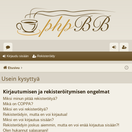
es
irj
ek
Kirjaudu sisään
Rekisteröidy
ku
au
ist
Etusivu
st
du
er
Usein kysyttyä
el
si
öi
Kirjautumisen ja rekisteröitymisen ongelmat
ua
sä
dy
Miksi minun pitää rekisteröityä?
lu
än
Mikä on COPPA?
ee
Miksi en voi rekisteröityä?
Rekisteröidyin, mutta en voi kirjautua!
t
Miksi en voi kirjautua sisään?
Rekisteröidyin joskus aiemmin, mutta en voi enää kirjautua sisään?!
Olen hukannut salasanani!