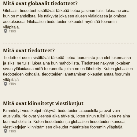
Mitä ovat globaalit tiedotteet?
Globaalit tiedotteet sisältävät tärkeää tietoa ja sinun tulisi lukea ne aina
kun on mahdolista. Ne näkyvät jokaisen alueen ylälaidassa ja omissa
asetuksissa. Globaalien tiedotteiden oikeudet myöntää foorumin
ylläpitäjä.
Ylös
Mitä ovat tiedotteet?
Tiedotteet usein sisältävät tärkeää tietoa foorumista jota olet lukemassa
ja siksi ne tulisi lukea aina kun mahdollista. Tiedotteet näkyvät jokaisen
sivun ylälaidassa niillä foorumeilla joihin ne on lähetetty. Kuten globaalien
tiedotteiden kohdalla, tiedotteiden lähettämisen oikeudet antaa foorumin
ylläpitäjä.
Ylös
Mitä ovat kiinnitetyt viestiketjut
Kiinnitetyt viestiketjut näkyvät tiedotteiden alapuolella ja ovat vain
etusivulla. Ne ovat yleensä aika tärkeitä, joten sinun tulisi lukea ne aina
kun mahdollista. Kuten tiedotteiden ja globaalien tiedotteiden kanssa,
viestiketjujen kiinnittämisen oikeudet määrittelee foorumin ylläpitäjä.
Ylös