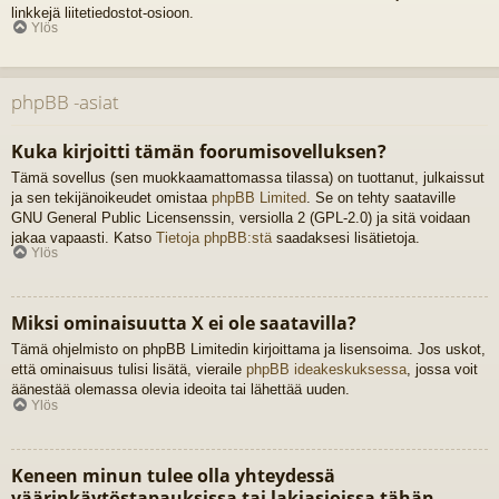
linkkejä liitetiedostot-osioon.
Ylös
phpBB -asiat
Kuka kirjoitti tämän foorumisovelluksen?
Tämä sovellus (sen muokkaamattomassa tilassa) on tuottanut, julkaissut
ja sen tekijänoikeudet omistaa
phpBB Limited
. Se on tehty saataville
GNU General Public Licensenssin, versiolla 2 (GPL-2.0) ja sitä voidaan
jakaa vapaasti. Katso
Tietoja phpBB:stä
saadaksesi lisätietoja.
Ylös
Miksi ominaisuutta X ei ole saatavilla?
Tämä ohjelmisto on phpBB Limitedin kirjoittama ja lisensoima. Jos uskot,
että ominaisuus tulisi lisätä, vieraile
phpBB ideakeskuksessa
, jossa voit
äänestää olemassa olevia ideoita tai lähettää uuden.
Ylös
Keneen minun tulee olla yhteydessä
väärinkäytöstapauksissa tai lakiasioissa tähän