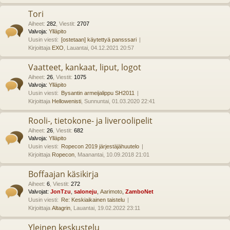
Tori
Aiheet
:
282
,
Viestit
:
2707
Valvoja:
Ylläpito
Uusin viesti:
[ostetaan] käytettyä pansssari
Kirjoittaja
EXO
, Lauantai, 04.12.2021 20:57
Vaatteet, kankaat, liput, logot
Aiheet
:
26
,
Viestit
:
1075
Valvoja:
Ylläpito
Uusin viesti:
Bysantin armeijalippu SH2011
Kirjoittaja
Hellowenisti
, Sunnuntai, 01.03.2020 22:41
Rooli-, tietokone- ja liveroolipelit
Aiheet
:
26
,
Viestit
:
682
Valvoja:
Ylläpito
Uusin viesti:
Ropecon 2019 järjestäjähuutelo
Kirjoittaja
Ropecon
, Maanantai, 10.09.2018 21:01
Boffaajan käsikirja
Aiheet
:
6
,
Viestit
:
272
Valvojat:
JonTzu
,
saloneju
,
Aarimoto
,
ZamboNet
Uusin viesti:
Re: Keskiaikainen taistelu
Kirjoittaja
Altagrin
, Lauantai, 19.02.2022 23:11
Yleinen keskustelu