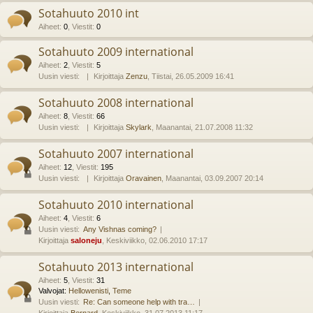
Sotahuuto 2010 int
Aiheet
:
0
,
Viestit
:
0
Sotahuuto 2009 international
Aiheet
:
2
,
Viestit
:
5
Uusin viesti:
Kirjoittaja
Zenzu
, Tiistai, 26.05.2009 16:41
Sotahuuto 2008 international
Aiheet
:
8
,
Viestit
:
66
Uusin viesti:
Kirjoittaja
Skylark
, Maanantai, 21.07.2008 11:32
Sotahuuto 2007 international
Aiheet
:
12
,
Viestit
:
195
Uusin viesti:
Kirjoittaja
Oravainen
, Maanantai, 03.09.2007 20:14
Sotahuuto 2010 international
Aiheet
:
4
,
Viestit
:
6
Uusin viesti:
Any Vishnas coming?
Kirjoittaja
saloneju
, Keskiviikko, 02.06.2010 17:17
Sotahuuto 2013 international
Aiheet
:
5
,
Viestit
:
31
Valvojat:
Hellowenisti
,
Teme
Uusin viesti:
Re: Can someone help with tra…