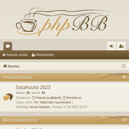
es
irj
ek
Kirjaudu sisään
Rekisteröidy
ku
au
ist
Etusivu
st
du
er
Keskustelualue
el
si
öi
Sotahuuto 2023
ua
sä
dy
Aiheet
:
20
,
Viestit
:
44
lu
Sisäalueet:
Palaute ja jälkipelit
,
Ilmoitukset
än
Uusin viesti:
Re: Niittoväen naurisboksi
ee
Kirjoittaja
Jesua Sukaton
, Torstai, 17.08.2023 23:37
t
Muut tapahtumat