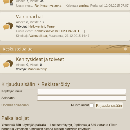
Aiheet
:
7
,
Viestit
:
34
Uusin viesti:
Re: Kysymyslanka
Kirjoittaja
ulmiina
, Perjantai, 12.06.2015 07:07
Vainoharhat
Aiheet
:
8
,
Viestit
:
13
Valvojat:
Hellowenisti
,
Teme
Uusin viesti:
Kahdeksasviesti: UUSI VAIVA-T…
Kirjoittaja
Vainovalkeat
, Maanantai, 21.12.2015 14:47
Keskustelualue
Kehitysideat ja toiveet
Aiheet
:
0
,
Viestit
:
0
Valvoja:
Mannunvartija
Kirjaudu sisään
•
Rekisteröidy
Käyttäjätunnus:
Salasana:
Unohdin salasanani
Muista minut
Paikallaolijat
Yhteensä
550
käyttäjää paikalla :: 1 rekisteröitynyt, 0 piilossa ja 549 vierasta (Tieto
perustuu viimeisen 5 minuutin aikana olleisiin aktiivisiin käyttäjiin)