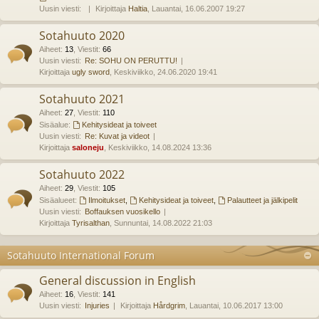
Uusin viesti:
Kirjoittaja
Haltia
, Lauantai, 16.06.2007 19:27
Sotahuuto 2020
Aiheet
:
13
,
Viestit
:
66
Uusin viesti:
Re: SOHU ON PERUTTU!
Kirjoittaja
ugly sword
, Keskiviikko, 24.06.2020 19:41
Sotahuuto 2021
Aiheet
:
27
,
Viestit
:
110
Sisäalue:
Kehitysideat ja toiveet
Uusin viesti:
Re: Kuvat ja videot
Kirjoittaja
saloneju
, Keskiviikko, 14.08.2024 13:36
Sotahuuto 2022
Aiheet
:
29
,
Viestit
:
105
Sisäalueet:
Ilmoitukset
,
Kehitysideat ja toiveet
,
Palautteet ja jälkipelit
Uusin viesti:
Boffauksen vuosikello
Kirjoittaja
Tyrisalthan
, Sunnuntai, 14.08.2022 21:03
Sotahuuto International Forum
General discussion in English
Aiheet
:
16
,
Viestit
:
141
Uusin viesti:
Injuries
Kirjoittaja
Hårdgrim
, Lauantai, 10.06.2017 13:00