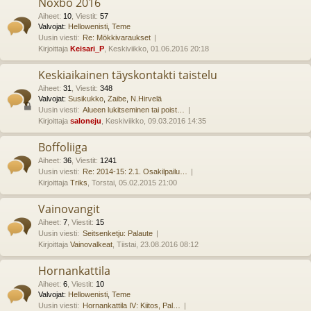
Noxbo 2016
Aiheet
:
10
,
Viestit
:
57
Valvojat:
Hellowenisti
,
Teme
Uusin viesti:
Re: Mökkivaraukset
Kirjoittaja
Keisari_P
, Keskiviikko, 01.06.2016 20:18
Keskiaikainen täyskontakti taistelu
Aiheet
:
31
,
Viestit
:
348
Valvojat:
Susikukko
,
Zaibe
,
N.Hirvelä
Uusin viesti:
Alueen lukitseminen tai poist…
Kirjoittaja
saloneju
, Keskiviikko, 09.03.2016 14:35
Boffoliiga
Aiheet
:
36
,
Viestit
:
1241
Uusin viesti:
Re: 2014-15: 2.1. Osakilpailu…
Kirjoittaja
Triks
, Torstai, 05.02.2015 21:00
Vainovangit
Aiheet
:
7
,
Viestit
:
15
Uusin viesti:
Seitsenketju: Palaute
Kirjoittaja
Vainovalkeat
, Tiistai, 23.08.2016 08:12
Hornankattila
Aiheet
:
6
,
Viestit
:
10
Valvojat:
Hellowenisti
,
Teme
Uusin viesti:
Hornankattila IV: Kiitos, Pal…