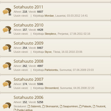
Sotahuuto 2011
Aiheet
:
218
,
Viestit
:
6607
Uusin viesti:
Kirjoittaja
Mordae
, Lauantai, 03.03.2012 14:41
Sotahuuto 2010
Aiheet
:
157
,
Viestit
:
4428
Uusin viesti:
Kirjoittaja
Sleepless
, Perjantai, 17.06.2011 02:16
Sotahuuto 2009
Aiheet
:
254
,
Viestit
:
8467
Uusin viesti:
Kirjoittaja
Styxe
, Tiistai, 16.02.2010 23:06
Sotahuuto 2008
Aiheet
:
262
,
Viestit
:
4997
Uusin viesti:
Kirjoittaja
Pahistonttu
, Sunnuntai, 07.06.2009 23:03
Sotahuuto 2007
Aiheet
:
174
,
Viestit
:
5586
Uusin viesti:
Kirjoittaja
Shroomlord
, Sunnuntai, 04.05.2008 22:20
Sotahuuto 2006
Aiheet
:
152
,
Viestit
:
5258
Sisäalueet:
Säännöt
,
Skenaariot
,
Saapuminen
,
Palaute
,
Teutonit
,
Puola-Liettua