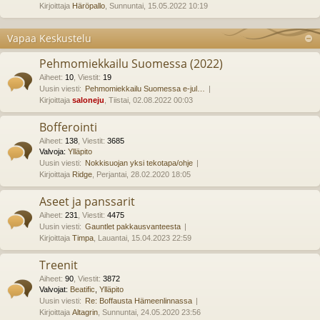
Kirjoittaja
Häröpallo
, Sunnuntai, 15.05.2022 10:19
Vapaa Keskustelu
Pehmomiekkailu Suomessa (2022)
Aiheet
:
10
,
Viestit
:
19
Uusin viesti:
Pehmomiekkailu Suomessa e-jul…
Kirjoittaja
saloneju
, Tiistai, 02.08.2022 00:03
Bofferointi
Aiheet
:
138
,
Viestit
:
3685
Valvoja:
Ylläpito
Uusin viesti:
Nokkisuojan yksi tekotapa/ohje
Kirjoittaja
Ridge
, Perjantai, 28.02.2020 18:05
Aseet ja panssarit
Aiheet
:
231
,
Viestit
:
4475
Uusin viesti:
Gauntlet pakkausvanteesta
Kirjoittaja
Timpa
, Lauantai, 15.04.2023 22:59
Treenit
Aiheet
:
90
,
Viestit
:
3872
Valvojat:
Beatific
,
Ylläpito
Uusin viesti:
Re: Boffausta Hämeenlinnassa
Kirjoittaja
Altagrin
, Sunnuntai, 24.05.2020 23:56