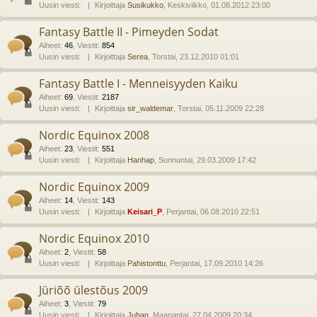
Uusin viesti:
Kirjoittaja
Susikukko
, Keskiviikko, 01.08.2012 23:00
Fantasy Battle II - Pimeyden Sodat
Aiheet
:
46
,
Viestit
:
854
Uusin viesti:
Kirjoittaja
Serea
, Torstai, 23.12.2010 01:01
Fantasy Battle I - Menneisyyden Kaiku
Aiheet
:
69
,
Viestit
:
2187
Uusin viesti:
Kirjoittaja
sir_waldemar
, Torstai, 05.11.2009 22:28
Nordic Equinox 2008
Aiheet
:
23
,
Viestit
:
551
Uusin viesti:
Kirjoittaja
Hanhap
, Sunnuntai, 29.03.2009 17:42
Nordic Equinox 2009
Aiheet
:
14
,
Viestit
:
143
Uusin viesti:
Kirjoittaja
Keisari_P
, Perjantai, 06.08.2010 22:51
Nordic Equinox 2010
Aiheet
:
2
,
Viestit
:
58
Uusin viesti:
Kirjoittaja
Pahistonttu
, Perjantai, 17.09.2010 14:26
Jüriõõ ülestõus 2009
Aiheet
:
3
,
Viestit
:
79
Uusin viesti:
Kirjoittaja
Juhan
, Maanantai, 27.04.2009 20:34