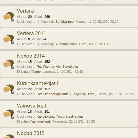
Verierä
Aiheet
:
20
,
Viestit
:
269
Uusin viesti:
Kirjoittaja
Bunkka-pop
, Maanantai, 10.05.2010 22:12
Verierä 2011
Aiheet
:
8
,
Viestit
:
74
Uusin viesti:
Kirjoittaja
Automaattinen
, Tiistai, 09.08.2011 11:09
Noxbo 2014
Aiheet
:
15
,
Viestit
:
152
Uusin viesti:
Re: Wanhan Ajan Kuvaketju
Kirjoittaja
Tharie
, Lauantai, 14.06.2014 23:43
Kuninkaantekijät II
Aiheet
:
22
,
Viestit
:
152
Uusin viesti:
Re: Skenaariopalaute
Kirjoittaja
Trael
, Torstai, 05.09.2013 11:31
Vainovalkeat
Aiheet
:
16
,
Viestit
:
101
Uusin viesti:
Kaksitoista.: Ympyrä sulkeutuu
Kirjoittaja
Vainovalkeat
, Maanantai, 22.09.2014 17:20
Noxbo 2015