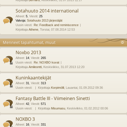
Kirjoittaja
Bernard
, Keskiviikko, 31.07.2013 11:17
Sotahuuto 2014 international
Aiheet
:
5
,
Viestit
:
25
Valvoja:
Sotahuuto 2013 järjestäjät
Uusin viesti:
Re: Feedback and reminiscence
Kirjoittaja
Athene
, Torstai, 07.08.2014 12:53
Menneet tapahtumat, muut
Noxbo 2013
Aiheet
:
14
,
Viestit
:
265
Uusin viesti:
Re: NOXBO kuvat
Kirjoittaja
Amileontti
, Keskiviikko, 31.07.2013 12:20
Kuninkaantekijät
Aiheet
:
31
,
Viestit
:
313
Uusin viesti:
Kirjoittaja
Korpimölli
, Lauantai, 01.09.2012 09:36
Fantasy Battle III - Viimeinen Sinetti
Aiheet
:
42
,
Viestit
:
571
Uusin viesti:
Kirjoittaja
Misumasu
, Keskiviikko, 01.02.2012 00:06
NOXBO 3
Aiheet
:
16
,
Viestit
:
331