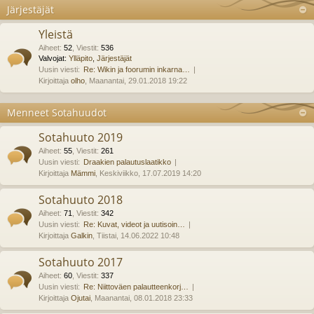
Järjestäjät
Yleistä
Aiheet
:
52
,
Viestit
:
536
Valvojat:
Ylläpito
,
Järjestäjät
Uusin viesti:
Re: Wikin ja foorumin inkarna…
Kirjoittaja
olho
, Maanantai, 29.01.2018 19:22
Menneet Sotahuudot
Sotahuuto 2019
Aiheet
:
55
,
Viestit
:
261
Uusin viesti:
Draakien palautuslaatikko
Kirjoittaja
Mämmi
, Keskiviikko, 17.07.2019 14:20
Sotahuuto 2018
Aiheet
:
71
,
Viestit
:
342
Uusin viesti:
Re: Kuvat, videot ja uutisoin…
Kirjoittaja
Galkin
, Tiistai, 14.06.2022 10:48
Sotahuuto 2017
Aiheet
:
60
,
Viestit
:
337
Uusin viesti:
Re: Niittoväen palautteenkorj…
Kirjoittaja
Ojutai
, Maanantai, 08.01.2018 23:33