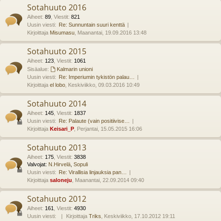
Sotahuuto 2016
Aiheet
:
89
,
Viestit
:
821
Uusin viesti:
Re: Sunnuntain suuri kenttä
Kirjoittaja
Misumasu
, Maanantai, 19.09.2016 13:48
Sotahuuto 2015
Aiheet
:
123
,
Viestit
:
1061
Sisäalue:
Kalmarin unioni
Uusin viesti:
Re: Imperiumin tykistön palau…
Kirjoittaja
el lobo
, Keskiviikko, 09.03.2016 10:49
Sotahuuto 2014
Aiheet
:
145
,
Viestit
:
1837
Uusin viesti:
Re: Palaute (vain positiivise…
Kirjoittaja
Keisari_P
, Perjantai, 15.05.2015 16:06
Sotahuuto 2013
Aiheet
:
175
,
Viestit
:
3838
Valvojat:
N.Hirvelä
,
Sopuli
Uusin viesti:
Re: Virallisia linjauksia pan…
Kirjoittaja
saloneju
, Maanantai, 22.09.2014 09:40
Sotahuuto 2012
Aiheet
:
161
,
Viestit
:
4930
Uusin viesti:
Kirjoittaja
Triks
, Keskiviikko, 17.10.2012 19:11