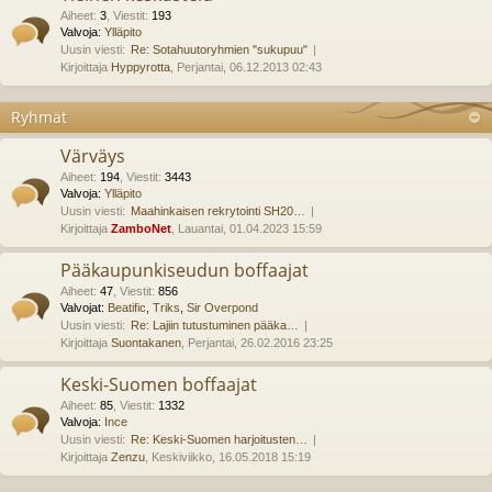
Aiheet
:
3
,
Viestit
:
193
Valvoja:
Ylläpito
Uusin viesti:
Re: Sotahuutoryhmien "sukupuu"
Kirjoittaja
Hyppyrotta
, Perjantai, 06.12.2013 02:43
Ryhmät
Värväys
Aiheet
:
194
,
Viestit
:
3443
Valvoja:
Ylläpito
Uusin viesti:
Maahinkaisen rekrytointi SH20…
Kirjoittaja
ZamboNet
, Lauantai, 01.04.2023 15:59
Pääkaupunkiseudun boffaajat
Aiheet
:
47
,
Viestit
:
856
Valvojat:
Beatific
,
Triks
,
Sir Overpond
Uusin viesti:
Re: Lajiin tutustuminen pääka…
Kirjoittaja
Suontakanen
, Perjantai, 26.02.2016 23:25
Keski-Suomen boffaajat
Aiheet
:
85
,
Viestit
:
1332
Valvoja:
Ince
Uusin viesti:
Re: Keski-Suomen harjoitusten…
Kirjoittaja
Zenzu
, Keskiviikko, 16.05.2018 15:19